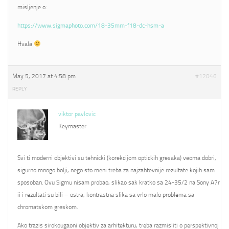
misljenje o:
https://www.sigmaphoto.com/18-35mm-f18-dc-hsm-a
Hvala
May 5, 2017 at 4:58 pm
#12046
REPLY
viktor pavlovic
Keymaster
Svi ti moderni objektivi su tehnicki (korekcijom optickih gresaka) veoma dobri,
sigurno mnogo bolji, nego sto meni treba za najzahtevnije rezultate kojih sam
sposoban. Ovu Sigmu nisam probao, slikao sak kratko sa 24-35/2 na Sony A7r
ii i rezultati su bili – ostra, kontrastna slika sa vrlo malo problema sa
chromatskom greskom.
Ako trazis sirokougaoni objektiv za arhitekturu, treba razmisliti o perspektivnoj