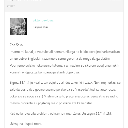
REPLY
viktor pavlovic
Keymaster
Cao Sale,
imamo mi kanal ja youtube ali nemam nikoga ko bi bio dovoljno harizmatican,
umeo dobro Engleski i razumeo o cemu govori a da mogu da ga platim.
Pocinjemo polako neke serije tutorijala a i nadam se skorom uvodjenju nekih
korisnih widgeta za komparaciju starih objektiva.
Sigma 35/1.4 je kvalitetan objektiv ali dosta veliki i tezak. Neki moji ortaci se
zale da posle dve godine pocinje polako da se “raspada”. (odlazi auto focus,
pokeraju se sociva i sl.) Mislim da je to preterana ocena, verovatno se radi o
malom procentu ali pogledaj malo po webu sta kazu ostali.
Kad ne bi lova bila problem, odlican je i mali Zeiss Distagon 35/1.4 ZM.
Uzivaj na i ispod mora,