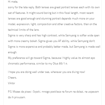
Hi mate,
sorry for the late reply. Both lenses are great portrait lenses each with its own
set of features. It might sound boring but in this focal length, most recent
lenses are good enough and stunning portrait depends much more on your
model, expression, light, composition and other creative factors, than on the
technical limits of the lens.
Sigma is very sharp and has high contrast, while Samyang is softer wide open
with more creamy bokeh. Sigma gives you AF ability, while Samyang don’t.
Sigma is more expensive and probably better made, but Samyang is made well
enough.
My preference will go toward Sigma, because I highly value its almost apo
chromatic performance, similar to my Otus 85/1.4.
I hope you are doing well under sea, wherever you are diving now!
Cheers,
Viktor
P.S. Mozes da pises i Srpski, mnogo postilaca na forum ne dolazi, ne uspevam
da ih privucem.