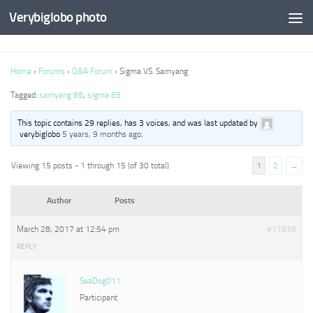
Verybiglobo photo
Home
›
Forums
›
Q&A Forum
›
Sigma VS. Samyang
Tagged:
samyang 85
,
sigma 85
This topic contains 29 replies, has 3 voices, and was last updated by
verybiglobo
5 years, 9 months ago
.
Viewing 15 posts - 1 through 15 (of 30 total)
1
2
→
Author
Posts
March 28, 2017 at 12:54 pm
#11539
REPLY
SeaDog011
Participant