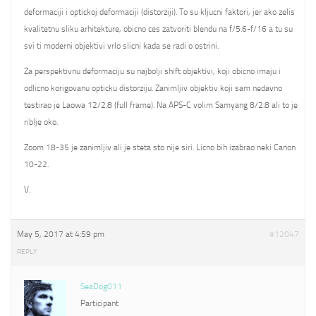
deformaciji i optickoj deformaciji (distorziji). To su kljucni faktori, jer ako zelis
kvalitetnu sliku arhitekture, obicno ces zatvoriti blendu na f/5.6-f/16 a tu su
svi ti moderni objektivi vrlo slicni kada se radi o ostrini.
Za perspektivnu deformaciju su najbolji shift objektivi, koji obicno imaju i
odlicno korigovanu opticku distorziju. Zanimljiv objektiv koji sam nedavno
testirao je Laowa 12/2.8 (full frame). Na APS-C volim Samyang 8/2.8 ali to je
riblje oko.
Zoom 18-35 je zanimljiv ali je steta sto nije siri. Licno bih izabrao neki Canon
10-22.
V.
May 5, 2017 at 4:59 pm
#12047
REPLY
SeaDog011
Participant