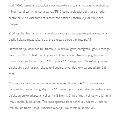
Kod APS-C formata je projekcija ovih objektiva orezana i to drasticno utice na
njihov “karakter”. Nije istina da na APS-C su svi objektivi bolji, jer se koristi
centar slike (to vazi samo za simetricne opticke konstrukcije ali tih je sve
manje).
Prednost full frama je i u manjoj dubinskoj ostrini, sto je jos jedna kreativna
opcija koja se moze iskoristiti, pre svega u portretnoj fotografiji.
Nezanemarljiv doprinos full frama je i u sirokouganoj fotografiji, gde je mnogo
veci izbor “shift” objektiva, koji su vrlo korisni za arhitekturu, pogotovu za
tesne prostore (Canon TS-E 17/4, Laowa 15/4 na primer). Na APS-C je ovim
objektivima uskracen sirokougaoni pogled, stvarajuci ekvivalent od 28 (24)
mm.
Mislim ipak da si sasvim u pravu kada si se odlucio za APS-C, ako nemas
nameru da zivis od fotografije. I za 80D imas opciju da koristis manualne stare
objektive preko adaptera (Helios 44 (58mm f/2) na primer, koji su vrlo jeftini a
imaju zanimljiv karakter.) Tek kada spoznas da te tehnika u necemu limitira,
ima smisla traziti “bolja” tehnicka resenja. Sve ostalo je samo GAS.