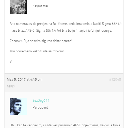
Keymaster
Ako nameravas da predjes na full frame, onda ima smisla kupiti Sigmu 35/1.4,
inace bi za APS-C, Sigma 30/1.4 Art bila bolje (manje i jeftinije) resenje.
Canon 80D je sasvim sigurno dobar aparat!
Javi povremeno kako ti ide sa fotkom!
V.
May 5, 2017 at 4:45 pm
#12045
REPLY
SeaDog011
Participant
Uh,…kad te vec davim, i kada vec pricamo o APSC objektivima, kakvo je tvoje