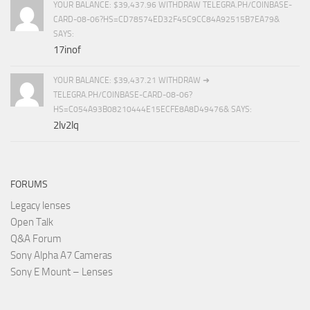
YOUR BALANCE: $39,437.96 WITHDRAW TELEGRA.PH/COINBASE-
CARD-08-06?HS=CD78574ED32F45C9CC84A92515B7EA79&
SAYS:
17inof
YOUR BALANCE: $39,437.21 WITHDRAW ➜
TELEGRA.PH/COINBASE-CARD-08-06?
HS=C054A93B08210444E15ECFE8A8D49476& SAYS:
2lv2lq
FORUMS
Legacy lenses
Open Talk
Q&A Forum
Sony Alpha A7 Cameras
Sony E Mount – Lenses