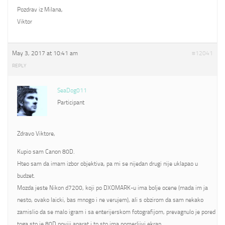
Pozdrav iz Milana,
Viktor
May 3, 2017 at 10:41 am
#12041
REPLY
SeaDog011
Participant
Zdravo Viktore,
Kupio sam Canon 80D.
Hteo sam da imam izbor objektiva, pa mi se nijedan drugi nije uklapao u
budzet.
Mozda jeste Nikon d7200, koji po DXOMARK-u ima bolje ocene (mada im ja
nesto, ovako laicki, bas mnogo i ne verujem), ali s obzirom da sam nekako
zamislio da se malo igram i sa enterijerskom fotografijom, prevagnulo je pored
toga sto je 80D noviji aparat i to sto ima pomerljivi ekran.