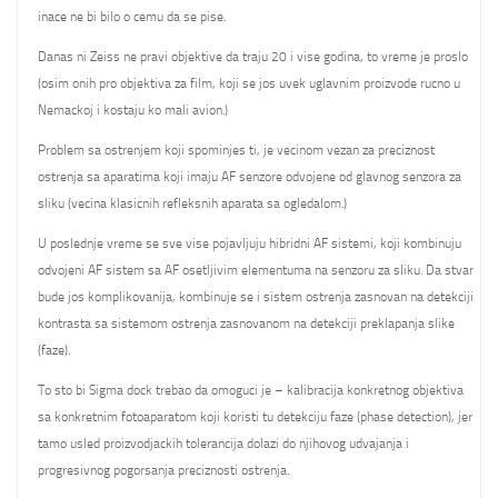
inace ne bi bilo o cemu da se pise.
Danas ni Zeiss ne pravi objektive da traju 20 i vise godina, to vreme je proslo
(osim onih pro objektiva za film, koji se jos uvek uglavnim proizvode rucno u
Nemackoj i kostaju ko mali avion.)
Problem sa ostrenjem koji spominjes ti, je vecinom vezan za preciznost
ostrenja sa aparatima koji imaju AF senzore odvojene od glavnog senzora za
sliku (vecina klasicnih refleksnih aparata sa ogledalom.)
U poslednje vreme se sve vise pojavljuju hibridni AF sistemi, koji kombinuju
odvojeni AF sistem sa AF osetljivim elementuma na senzoru za sliku. Da stvar
bude jos komplikovanija, kombinuje se i sistem ostrenja zasnovan na detekciji
kontrasta sa sistemom ostrenja zasnovanom na detekciji preklapanja slike
(faze).
To sto bi Sigma dock trebao da omoguci je – kalibracija konkretnog objektiva
sa konkretnim fotoaparatom koji koristi tu detekciju faze (phase detection), jer
tamo usled proizvodjackih tolerancija dolazi do njihovog udvajanja i
progresivnog pogorsanja preciznosti ostrenja.