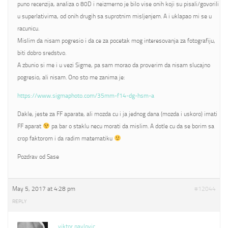
puno recenzija, analiza o 80D i neizmerno je bilo vise onih koji su pisali/govorili
u superlativima, od onih drugih sa suprotnim misljenjem. A i uklapao mi se u
racunicu.
Mislim da nisam pogresio i da ce za pocetak mog interesovanja za fotografiju,
biti dobro sredstvo.
A zbunio si me i u vezi Sigme, pa sam morao da proverim da nisam slucajno
pogresio, ali nisam. Ono sto me zanima je:
https://www.sigmaphoto.com/35mm-f14-dg-hsm-a
Dakle, jeste za FF aparate, ali mozda cu i ja jednog dana (mozda i uskoro) imati
FF aparat
pa bar o staklu necu morati da mislim. A dotle cu da se borim sa
crop faktorom i da radim matematiku
Pozdrav od Sase
May 5, 2017 at 4:28 pm
#12044
REPLY
viktor pavlovic