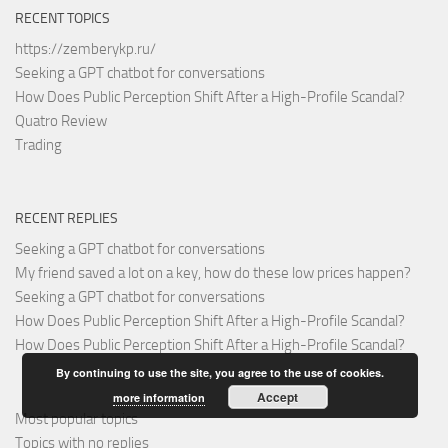
RECENT TOPICS
https://zemberykp.ru/
Seeking a GPT chatbot for conversations
How Does Public Perception Shift After a High-Profile Scandal?
Quatro Review
Trading
RECENT REPLIES
Seeking a GPT chatbot for conversations
My friend saved a lot on a key, how do these low prices happen?
Seeking a GPT chatbot for conversations
How Does Public Perception Shift After a High-Profile Scandal?
How Does Public Perception Shift After a High-Profile Scandal?
By continuing to use the site, you agree to the use of cookies.
Accept
more information
Most popular topics
Topics with no replies