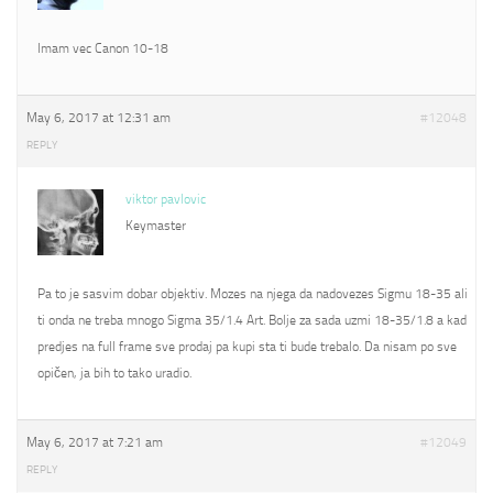
Imam vec Canon 10-18
May 6, 2017 at 12:31 am
#12048
REPLY
viktor pavlovic
Keymaster
Pa to je sasvim dobar objektiv. Mozes na njega da nadovezes Sigmu 18-35 ali
ti onda ne treba mnogo Sigma 35/1.4 Art. Bolje za sada uzmi 18-35/1.8 a kad
predjes na full frame sve prodaj pa kupi sta ti bude trebalo. Da nisam po sve
opičen, ja bih to tako uradio.
May 6, 2017 at 7:21 am
#12049
REPLY