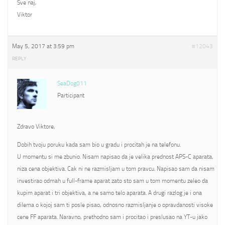
Sve naj,
Viktor
May 5, 2017 at 3:59 pm
#12043
REPLY
SeaDog011
Participant
Zdravo Viktore,
Dobih tvoju poruku kada sam bio u gradu i procitah je na telefonu.
U momentu si me zbunio. Nisam napisao da je velika prednost APS-C aparata,
niza cena objektiva. Cak ni ne razmisljam u tom pravcu. Napisao sam da nisam
investirao odmah u full-frame aparat zato sto sam u tom momentu zeleo da
kupim aparat i tri objektiva, a ne samo telo aparata. A drugi razlog je i ona
dilema o kojoj sam ti posle pisao, odnosno razmisljanje o opravdanosti visoke
cene FF aparata. Naravno, prethodno sam i procitao i preslusao na YT-u jako