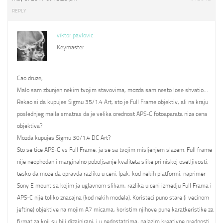
REPLY
viktor pavlovic
Keymaster
Cao druze,
Malo sam zbunjen nekim tvojim stavovima, mozda sam nesto lose shvatio…
Rekao si da kupujes Sigmu 35/1.4 Art, sto je Full Frame objektiv, ali na kraju
poslednjeg maila smatras da je velika orednost APS-C fotoaparata niza cena
objektiva?
Mozda kupujes Sigmu 30/1.4 DC Art?
Sto se tice APS-C vs Full Frame, ja se sa tvojim misljenjem slazem. Full frame
nije neophodan i marginalno poboljsanje kvaliteta slike pri niskoj osetljivosti,
tesko da moze da opravda razliku u ceni. Ipak, kod nekih platformi, naprimer
Sony E mount sa kojim ja uglavnom slikam, razlika u ceni izmedju Full Frama i
APS-C nije toliko znacajna (kod nekih modela). Koristeci puno stare (i vecinom
jeftine) objektive na mojim A7 micama, koristim njihove pune karatkeristike za
firmat za koji su bili dizajnirani, i u nedostatcima, nalazim kreativne prednosti.