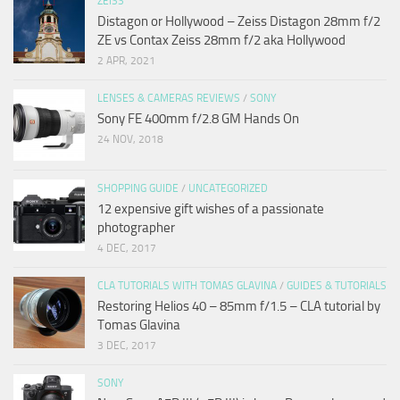
ZEISS
Distagon or Hollywood – Zeiss Distagon 28mm f/2
ZE vs Contax Zeiss 28mm f/2 aka Hollywood
2 APR, 2021
LENSES & CAMERAS REVIEWS
/
SONY
Sony FE 400mm f/2.8 GM Hands On
24 NOV, 2018
SHOPPING GUIDE
/
UNCATEGORIZED
12 expensive gift wishes of a passionate
photographer
4 DEC, 2017
CLA TUTORIALS WITH TOMAS GLAVINA
/
GUIDES & TUTORIALS
Restoring Helios 40 – 85mm f/1.5 – CLA tutorial by
Tomas Glavina
3 DEC, 2017
SONY