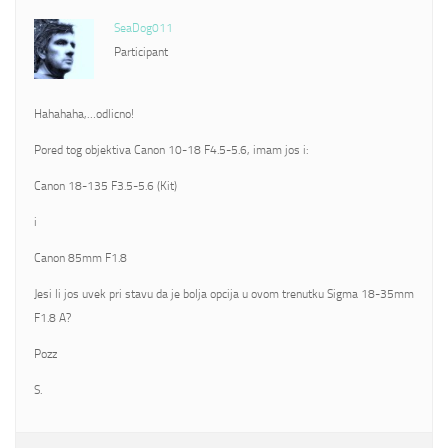
SeaDog011
Participant
Hahahaha,…odlicno!
Pored tog objektiva Canon 10-18 F4.5-5.6, imam jos i:
Canon 18-135 F3.5-5.6 (Kit)
i
Canon 85mm F1.8
Jesi li jos uvek pri stavu da je bolja opcija u ovom trenutku Sigma 18-35mm
F1.8 A?
Pozz
S.