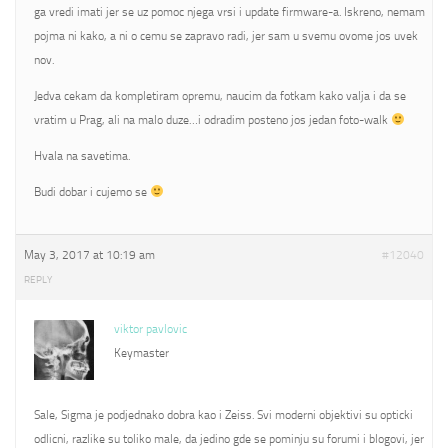
ga vredi imati jer se uz pomoc njega vrsi i update firmware-a. Iskreno, nemam
pojma ni kako, a ni o cemu se zapravo radi, jer sam u svemu ovome jos uvek
nov.
Jedva cekam da kompletiram opremu, naucim da fotkam kako valja i da se
vratim u Prag, ali na malo duze…i odradim posteno jos jedan foto-walk
Hvala na savetima.
Budi dobar i cujemo se
May 3, 2017 at 10:19 am
#12040
REPLY
viktor pavlovic
Keymaster
Sale, Sigma je podjednako dobra kao i Zeiss. Svi moderni objektivi su opticki
odlicni, razlike su toliko male, da jedino gde se pominju su forumi i blogovi, jer