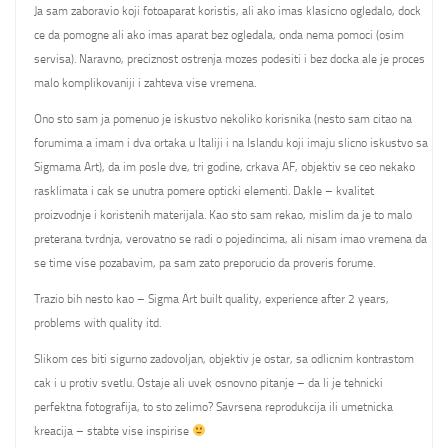
Ja sam zaboravio koji fotoaparat koristis, ali ako imas klasicno ogledalo, dock
ce da pomogne ali ako imas aparat bez ogledala, onda nema pomoci (osim
servisa). Naravno, preciznost ostrenja mozes podesiti i bez docka ale je proces
malo komplikovaniji i zahteva vise vremena.
Ono sto sam ja pomenuo je iskustvo nekoliko korisnika (nesto sam citao na
forumima a imam i dva ortaka u Italiji i na Islandu koji imaju slicno iskustvo sa
Sigmama Art), da im posle dve, tri godine, crkava AF, objektiv se ceo nekako
rasklimata i cak se unutra pomere opticki elementi. Dakle – kvalitet
proizvodnje i koristenih materijala. Kao sto sam rekao, mislim da je to malo
preterana tvrdnja, verovatno se radi o pojedincima, ali nisam imao vremena da
se time vise pozabavim, pa sam zato preporucio da proveris forume.
Trazio bih nesto kao – Sigma Art built quality, experience after 2 years,
problems with quality itd.
Slikom ces biti sigurno zadovoljan, objektiv je ostar, sa odlicnim kontrastom
cak i u protiv svetlu. Ostaje ali uvek osnovno pitanje – da li je tehnicki
perfektna fotografija, to sto zelimo? Savrsena reprodukcija ili umetnicka
kreacija – stabte vise inspirise