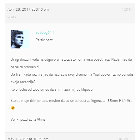
April 28, 2017 at 8:40 pm
#12014
REPLY
SeaDog011
Participant
Dragi druze, hvala na odgovoru i steta sto nema vise posetilaca. Nadam se da
ce se to promeniti.
Da li si ikada razmisljao da napravis svoj channel na YouTube-u i tamo ponudis
svoje recenzije?
Ko bi bolje od tebe umeo da snimi zanimljive klipove.
Sto se moje dileme tice, mislim da cu se odluciti za Sigmu, ali 35mm F1.4 Art
Veliki pozdrav iz Atine
May 1, 2017 at 10:29 pm
#12035