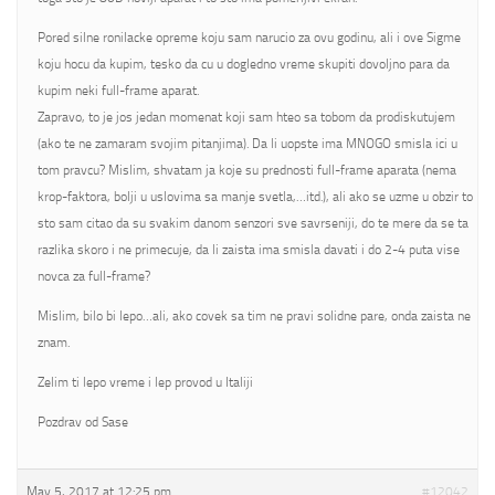
Pored silne ronilacke opreme koju sam narucio za ovu godinu, ali i ove Sigme
koju hocu da kupim, tesko da cu u dogledno vreme skupiti dovoljno para da
kupim neki full-frame aparat.
Zapravo, to je jos jedan momenat koji sam hteo sa tobom da prodiskutujem
(ako te ne zamaram svojim pitanjima). Da li uopste ima MNOGO smisla ici u
tom pravcu? Mislim, shvatam ja koje su prednosti full-frame aparata (nema
krop-faktora, bolji u uslovima sa manje svetla,…itd.), ali ako se uzme u obzir to
sto sam citao da su svakim danom senzori sve savrseniji, do te mere da se ta
razlika skoro i ne primecuje, da li zaista ima smisla davati i do 2-4 puta vise
novca za full-frame?
Mislim, bilo bi lepo…ali, ako covek sa tim ne pravi solidne pare, onda zaista ne
znam.
Zelim ti lepo vreme i lep provod u Italiji
Pozdrav od Sase
May 5, 2017 at 12:25 pm
#12042