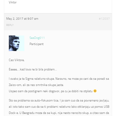
Viktor
May 2, 2017 at 9:07 am
#12037
REPLY
SeaDog011
Participant
Cao Viktore,
Eeeee,…kad lova ne bi bila problem…
I ovako je ta Sigma relativno skupa. Naravno, ne moze po ceni da se poredi sa
Zeiss-om, ali za nas smrtnike skupa jeste.
Uspeo sam da postignem neki dogovor, pa cu je dobiti na otplatu
Sto se problema sa auto-fokusom tice, I ja sam cuo da se povremeno javljaju,
ali isto tako sam cuo da se ti problemi relativno lako otklanjaju uz pomoc USB
Dock-a. U Beogradu moze da se kupi, nije nesto narocito skup, a citao sam da