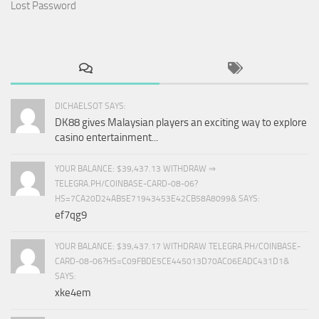
Lost Password
DICHAELSOT SAYS:
DK88 gives Malaysian players an exciting way to explore
casino entertainment...
YOUR BALANCE: $39,437.13 WITHDRAW ⇒
TELEGRA.PH/COINBASE-CARD-08-06?
HS=7CA20D24AB5E71943453E42CB58A8099& SAYS:
ef7qg9
YOUR BALANCE: $39,437.17 WITHDRAW TELEGRA.PH/COINBASE-
CARD-08-06?HS=C09FBDE5CE445013D70AC06EADC431D1&
SAYS:
xke4em