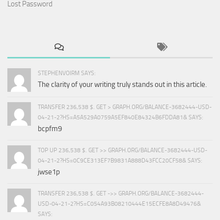
Lost Password
STEPHENVOIRM SAYS:
The clarity of your writing truly stands out in this article.
TRANSFER 236,538 $. GET > GRAPH.ORG/BALANCE-3682444-USD-
04-21-2?HS=A5A529A0759A5EF840E84324B6FDDA81& SAYS:
bcpfm9
TOP UP 236,538 $. GET >> GRAPH.ORG/BALANCE-3682444-USD-
04-21-2?HS=0C9CE313EF7B9831A888D43FCC20CF58& SAYS:
jwse1p
TRANSFER 236,538 $. GET ->> GRAPH.ORG/BALANCE-3682444-
USD-04-21-2?HS=C054A93B08210444E15ECFE8A8D49476&
SAYS: