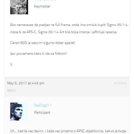
Keymaster
Ako nameravas da predjes na full frame, onda ima smisla kupiti Sigmu 35/1.4,
inace bi za APS-C, Sigma 30/1.4 Art bila bolje (manje i jeftinije) resenje.
Canon 80D je sasvim sigurno dobar aparat!
Javi povremeno kako ti ide sa fotkom!
V.
May 5, 2017 at 4:45 pm
#12045
REPLY
SeaDog011
Participant
Uh,…kad te vec davim, i kada vec pricamo o APSC objektivima, kakvo je tvoje