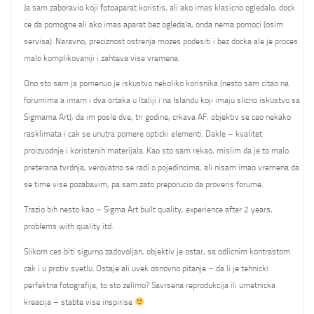
Ja sam zaboravio koji fotoaparat koristis, ali ako imas klasicno ogledalo, dock
ce da pomogne ali ako imas aparat bez ogledala, onda nema pomoci (osim
servisa). Naravno, preciznost ostrenja mozes podesiti i bez docka ale je proces
malo komplikovaniji i zahteva vise vremena.
Ono sto sam ja pomenuo je iskustvo nekoliko korisnika (nesto sam citao na
forumima a imam i dva ortaka u Italiji i na Islandu koji imaju slicno iskustvo sa
Sigmama Art), da im posle dve, tri godine, crkava AF, objektiv se ceo nekako
rasklimata i cak se unutra pomere opticki elementi. Dakle – kvalitet
proizvodnje i koristenih materijala. Kao sto sam rekao, mislim da je to malo
preterana tvrdnja, verovatno se radi o pojedincima, ali nisam imao vremena da
se time vise pozabavim, pa sam zato preporucio da proveris forume.
Trazio bih nesto kao – Sigma Art built quality, experience after 2 years,
problems with quality itd.
Slikom ces biti sigurno zadovoljan, objektiv je ostar, sa odlicnim kontrastom
cak i u protiv svetlu. Ostaje ali uvek osnovno pitanje – da li je tehnicki
perfektna fotografija, to sto zelimo? Savrsena reprodukcija ili umetnicka
kreacija – stabte vise inspirise