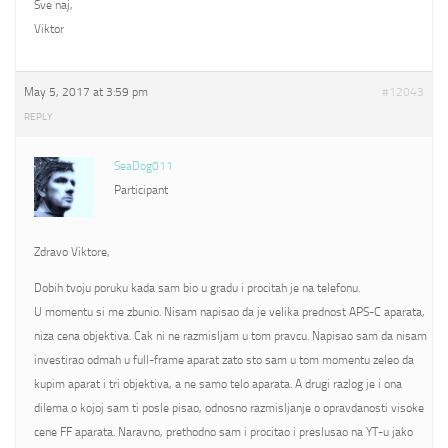
Sve naj,
Viktor
May 5, 2017 at 3:59 pm
#12043
REPLY
SeaDog011
Participant
Zdravo Viktore,
Dobih tvoju poruku kada sam bio u gradu i procitah je na telefonu.
U momentu si me zbunio. Nisam napisao da je velika prednost APS-C aparata,
niza cena objektiva. Cak ni ne razmisljam u tom pravcu. Napisao sam da nisam
investirao odmah u full-frame aparat zato sto sam u tom momentu zeleo da
kupim aparat i tri objektiva, a ne samo telo aparata. A drugi razlog je i ona
dilema o kojoj sam ti posle pisao, odnosno razmisljanje o opravdanosti visoke
cene FF aparata. Naravno, prethodno sam i procitao i preslusao na YT-u jako