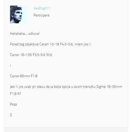
SeaDog011
Participant
Hahahaha,…odlicno!
Pored tog objektiva Canon 10-18 F4.5-5.6, imam jos i:
Canon 18-135 F3.5-5.6 (Kit)
i
Canon 85mm F1.8
Jesi li jos uvek pri stavu da je bolja opcija u ovom trenutku Sigma 18-35mm
F1.8 A?
Pozz
S.