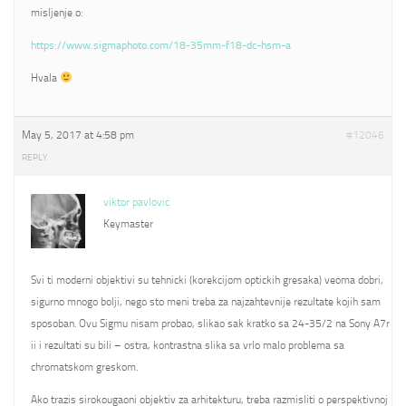
misljenje o:
https://www.sigmaphoto.com/18-35mm-f18-dc-hsm-a
Hvala
May 5, 2017 at 4:58 pm
#12046
REPLY
viktor pavlovic
Keymaster
Svi ti moderni objektivi su tehnicki (korekcijom optickih gresaka) veoma dobri,
sigurno mnogo bolji, nego sto meni treba za najzahtevnije rezultate kojih sam
sposoban. Ovu Sigmu nisam probao, slikao sak kratko sa 24-35/2 na Sony A7r
ii i rezultati su bili – ostra, kontrastna slika sa vrlo malo problema sa
chromatskom greskom.
Ako trazis sirokougaoni objektiv za arhitekturu, treba razmisliti o perspektivnoj