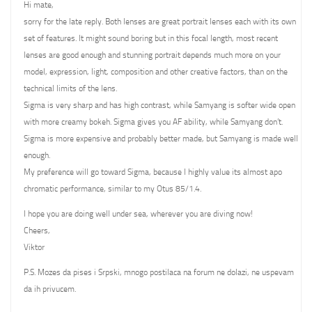
Hi mate,
sorry for the late reply. Both lenses are great portrait lenses each with its own
set of features. It might sound boring but in this focal length, most recent
lenses are good enough and stunning portrait depends much more on your
model, expression, light, composition and other creative factors, than on the
technical limits of the lens.
Sigma is very sharp and has high contrast, while Samyang is softer wide open
with more creamy bokeh. Sigma gives you AF ability, while Samyang don’t.
Sigma is more expensive and probably better made, but Samyang is made well
enough.
My preference will go toward Sigma, because I highly value its almost apo
chromatic performance, similar to my Otus 85/1.4.
I hope you are doing well under sea, wherever you are diving now!
Cheers,
Viktor
P.S. Mozes da pises i Srpski, mnogo postilaca na forum ne dolazi, ne uspevam
da ih privucem.