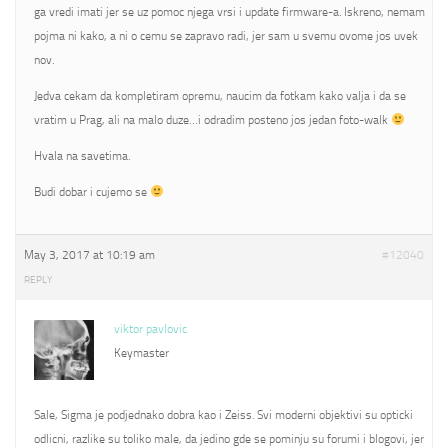
ga vredi imati jer se uz pomoc njega vrsi i update firmware-a. Iskreno, nemam
pojma ni kako, a ni o cemu se zapravo radi, jer sam u svemu ovome jos uvek
nov.
Jedva cekam da kompletiram opremu, naucim da fotkam kako valja i da se
vratim u Prag, ali na malo duze…i odradim posteno jos jedan foto-walk
Hvala na savetima.
Budi dobar i cujemo se
May 3, 2017 at 10:19 am
#12040
REPLY
viktor pavlovic
Keymaster
Sale, Sigma je podjednako dobra kao i Zeiss. Svi moderni objektivi su opticki
odlicni, razlike su toliko male, da jedino gde se pominju su forumi i blogovi, jer