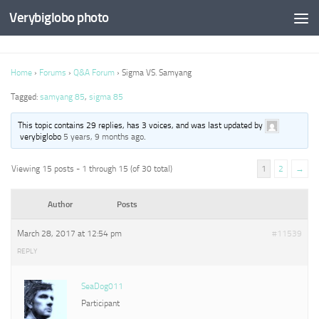
Verybiglobo photo
Home
›
Forums
›
Q&A Forum
›
Sigma VS. Samyang
Tagged:
samyang 85
,
sigma 85
This topic contains 29 replies, has 3 voices, and was last updated by
verybiglobo
5 years, 9 months ago
.
Viewing 15 posts - 1 through 15 (of 30 total)
1
2
→
Author
Posts
March 28, 2017 at 12:54 pm
#11539
REPLY
SeaDog011
Participant