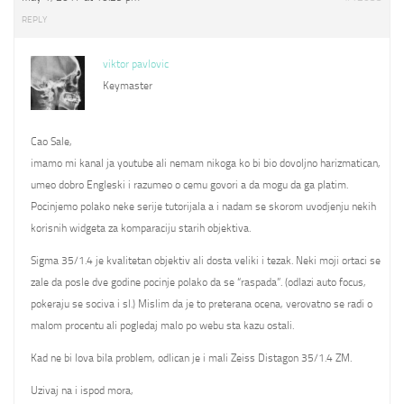
REPLY
viktor pavlovic
Keymaster
Cao Sale,
imamo mi kanal ja youtube ali nemam nikoga ko bi bio dovoljno harizmatican,
umeo dobro Engleski i razumeo o cemu govori a da mogu da ga platim.
Pocinjemo polako neke serije tutorijala a i nadam se skorom uvodjenju nekih
korisnih widgeta za komparaciju starih objektiva.
Sigma 35/1.4 je kvalitetan objektiv ali dosta veliki i tezak. Neki moji ortaci se
zale da posle dve godine pocinje polako da se “raspada”. (odlazi auto focus,
pokeraju se sociva i sl.) Mislim da je to preterana ocena, verovatno se radi o
malom procentu ali pogledaj malo po webu sta kazu ostali.
Kad ne bi lova bila problem, odlican je i mali Zeiss Distagon 35/1.4 ZM.
Uzivaj na i ispod mora,