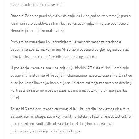
inace ne bi bilo o cemu da se pise.
Danas ni Zeiss ne pravi objektive da traju 20 i vise godina, to vreme je proslo
(osim onih pro objektiva za film, koji se jos uvek uglavnim proizvode rucno u
Nemackoj i kostaju ko mali avion.)
Problem sa ostrenjem koji spominjes ti, je vecinom vezan za preciznost
ostrenja sa aparatima koji imaju AF senzore odvojene od glavnog senzora za
sliku (vecina klasicnih refleksnih aparata sa ogledalom.)
U poslednje vreme se sve vise pojavljuju hibridni AF sistemi, koji kombinuju
odvojeni AF sistem sa AF osetljivim elementuma na senzoru za sliku. Da stvar
bude jos komplikovanija, kombinuje se i sistem ostrenja zasnovan na detekciji
kontrasta sa sistemom ostrenja zasnovanom na detekciji preklapanja slike
(faze).
To sto bi Sigma dock trebao da omoguci je – kalibracija konkretnog objektiva
sa konkretnim fotoaparatom koji koristi tu detekciju faze (phase detection), jer
tamo usled proizvodjackih tolerancija dolazi do njihovog udvajanja i
progresivnog pogorsanja preciznosti ostrenja.