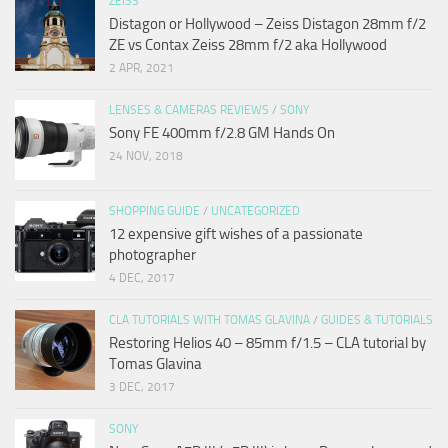
ZEISS
Distagon or Hollywood – Zeiss Distagon 28mm f/2
ZE vs Contax Zeiss 28mm f/2 aka Hollywood
2 APR, 2021
LENSES & CAMERAS REVIEWS
/
SONY
Sony FE 400mm f/2.8 GM Hands On
24 NOV, 2018
SHOPPING GUIDE
/
UNCATEGORIZED
12 expensive gift wishes of a passionate
photographer
4 DEC, 2017
CLA TUTORIALS WITH TOMAS GLAVINA
/
GUIDES & TUTORIALS
Restoring Helios 40 – 85mm f/1.5 – CLA tutorial by
Tomas Glavina
3 DEC, 2017
SONY