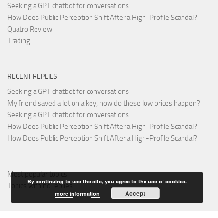
Seeking a GPT chatbot for conversations
How Does Public Perception Shift After a High-Profile Scandal?
Quatro Review
Trading
RECENT REPLIES
Seeking a GPT chatbot for conversations
My friend saved a lot on a key, how do these low prices happen?
Seeking a GPT chatbot for conversations
How Does Public Perception Shift After a High-Profile Scandal?
How Does Public Perception Shift After a High-Profile Scandal?
Most popular topics
By continuing to use the site, you agree to the use of cookies.
Topics with no replies
Accept
more information