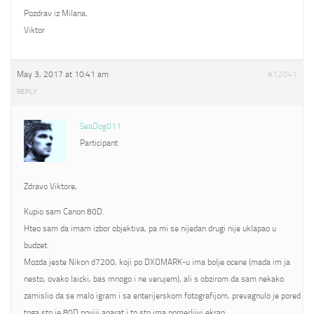
Pozdrav iz Milana,
Viktor
May 3, 2017 at 10:41 am
#12041
REPLY
SeaDog011
Participant
Zdravo Viktore,
Kupio sam Canon 80D.
Hteo sam da imam izbor objektiva, pa mi se nijedan drugi nije uklapao u
budzet.
Mozda jeste Nikon d7200, koji po DXOMARK-u ima bolje ocene (mada im ja
nesto, ovako laicki, bas mnogo i ne verujem), ali s obzirom da sam nekako
zamislio da se malo igram i sa enterijerskom fotografijom, prevagnulo je pored
toga sto je 80D noviji aparat i to sto ima pomerljivi ekran.