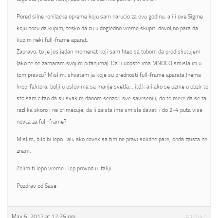
Pored silne ronilacke opreme koju sam narucio za ovu godinu, ali i ove Sigme
koju hocu da kupim, tesko da cu u dogledno vreme skupiti dovoljno para da
kupim neki full-frame aparat.
Zapravo, to je jos jedan momenat koji sam hteo sa tobom da prodiskutujem
(ako te ne zamaram svojim pitanjima). Da li uopste ima MNOGO smisla ici u
tom pravcu? Mislim, shvatam ja koje su prednosti full-frame aparata (nema
krop-faktora, bolji u uslovima sa manje svetla,…itd.), ali ako se uzme u obzir to
sto sam citao da su svakim danom senzori sve savrseniji, do te mere da se ta
razlika skoro i ne primecuje, da li zaista ima smisla davati i do 2-4 puta vise
novca za full-frame?
Mislim, bilo bi lepo…ali, ako covek sa tim ne pravi solidne pare, onda zaista ne
znam.
Zelim ti lepo vreme i lep provod u Italiji
Pozdrav od Sase
May 5, 2017 at 12:25 pm
#12042