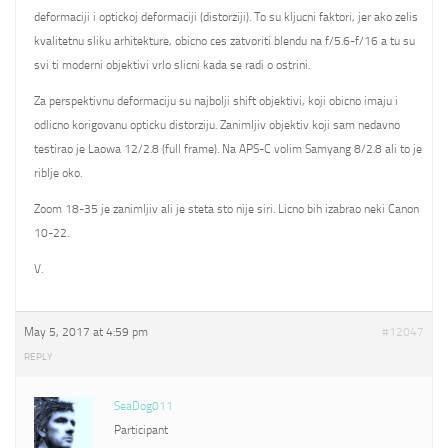
deformaciji i optickoj deformaciji (distorziji). To su kljucni faktori, jer ako zelis
kvalitetnu sliku arhitekture, obicno ces zatvoriti blendu na f/5.6-f/16 a tu su
svi ti moderni objektivi vrlo slicni kada se radi o ostrini.
Za perspektivnu deformaciju su najbolji shift objektivi, koji obicno imaju i
odlicno korigovanu opticku distorziju. Zanimljiv objektiv koji sam nedavno
testirao je Laowa 12/2.8 (full frame). Na APS-C volim Samyang 8/2.8 ali to je
riblje oko.
Zoom 18-35 je zanimljiv ali je steta sto nije siri. Licno bih izabrao neki Canon
10-22.
V.
May 5, 2017 at 4:59 pm
#12047
REPLY
SeaDog011
Participant