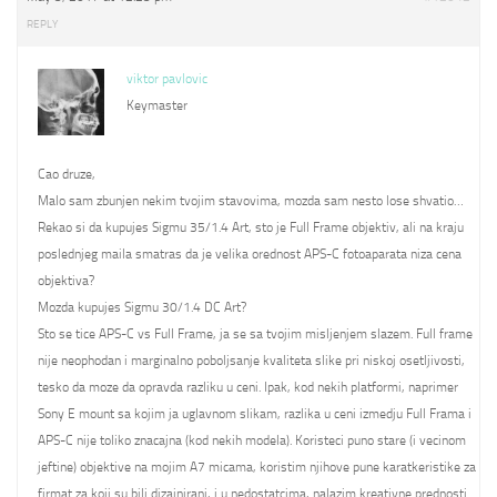
REPLY
viktor pavlovic
Keymaster
Cao druze,
Malo sam zbunjen nekim tvojim stavovima, mozda sam nesto lose shvatio…
Rekao si da kupujes Sigmu 35/1.4 Art, sto je Full Frame objektiv, ali na kraju
poslednjeg maila smatras da je velika orednost APS-C fotoaparata niza cena
objektiva?
Mozda kupujes Sigmu 30/1.4 DC Art?
Sto se tice APS-C vs Full Frame, ja se sa tvojim misljenjem slazem. Full frame
nije neophodan i marginalno poboljsanje kvaliteta slike pri niskoj osetljivosti,
tesko da moze da opravda razliku u ceni. Ipak, kod nekih platformi, naprimer
Sony E mount sa kojim ja uglavnom slikam, razlika u ceni izmedju Full Frama i
APS-C nije toliko znacajna (kod nekih modela). Koristeci puno stare (i vecinom
jeftine) objektive na mojim A7 micama, koristim njihove pune karatkeristike za
firmat za koji su bili dizajnirani, i u nedostatcima, nalazim kreativne prednosti.