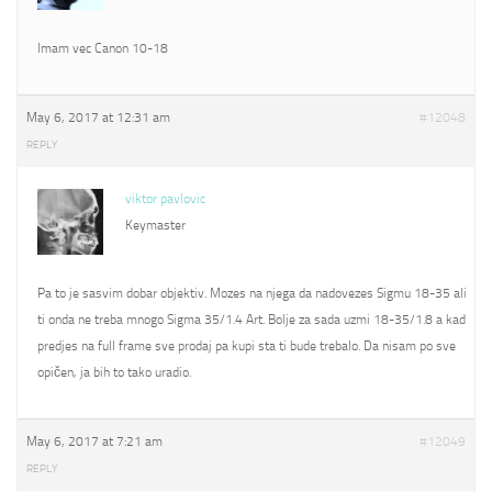
Imam vec Canon 10-18
May 6, 2017 at 12:31 am
#12048
REPLY
viktor pavlovic
Keymaster
Pa to je sasvim dobar objektiv. Mozes na njega da nadovezes Sigmu 18-35 ali
ti onda ne treba mnogo Sigma 35/1.4 Art. Bolje za sada uzmi 18-35/1.8 a kad
predjes na full frame sve prodaj pa kupi sta ti bude trebalo. Da nisam po sve
opičen, ja bih to tako uradio.
May 6, 2017 at 7:21 am
#12049
REPLY