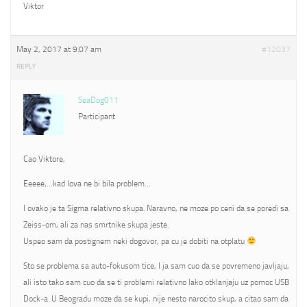
Viktor
May 2, 2017 at 9:07 am
#12037
REPLY
SeaDog011
Participant
Cao Viktore,
Eeeee,…kad lova ne bi bila problem…
I ovako je ta Sigma relativno skupa. Naravno, ne moze po ceni da se poredi sa
Zeiss-om, ali za nas smrtnike skupa jeste.
Uspeo sam da postignem neki dogovor, pa cu je dobiti na otplatu
Sto se problema sa auto-fokusom tice, I ja sam cuo da se povremeno javljaju,
ali isto tako sam cuo da se ti problemi relativno lako otklanjaju uz pomoc USB
Dock-a. U Beogradu moze da se kupi, nije nesto narocito skup, a citao sam da