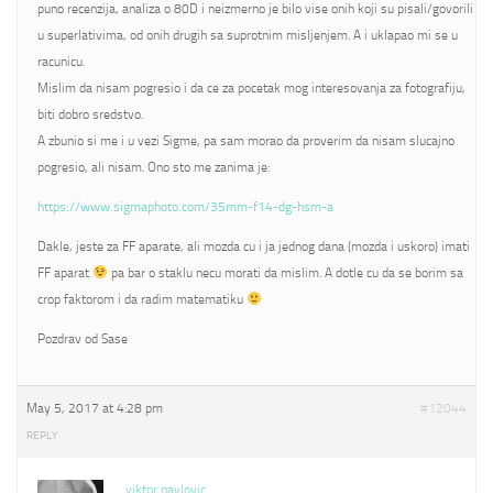
puno recenzija, analiza o 80D i neizmerno je bilo vise onih koji su pisali/govorili
u superlativima, od onih drugih sa suprotnim misljenjem. A i uklapao mi se u
racunicu.
Mislim da nisam pogresio i da ce za pocetak mog interesovanja za fotografiju,
biti dobro sredstvo.
A zbunio si me i u vezi Sigme, pa sam morao da proverim da nisam slucajno
pogresio, ali nisam. Ono sto me zanima je:
https://www.sigmaphoto.com/35mm-f14-dg-hsm-a
Dakle, jeste za FF aparate, ali mozda cu i ja jednog dana (mozda i uskoro) imati
FF aparat
pa bar o staklu necu morati da mislim. A dotle cu da se borim sa
crop faktorom i da radim matematiku
Pozdrav od Sase
May 5, 2017 at 4:28 pm
#12044
REPLY
viktor pavlovic