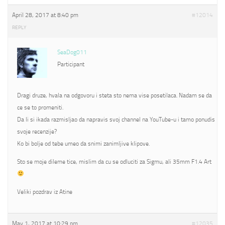
April 28, 2017 at 8:40 pm
#12014
REPLY
SeaDog011
Participant
Dragi druze, hvala na odgovoru i steta sto nema vise posetilaca. Nadam se da
ce se to promeniti.
Da li si ikada razmisljao da napravis svoj channel na YouTube-u i tamo ponudis
svoje recenzije?
Ko bi bolje od tebe umeo da snimi zanimljive klipove.
Sto se moje dileme tice, mislim da cu se odluciti za Sigmu, ali 35mm F1.4 Art
Veliki pozdrav iz Atine
May 1, 2017 at 10:29 pm
#12035