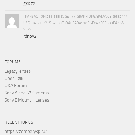
gklcze
TRANSACTION 236,538 $. GET >> GRAPH.ORG/BALANCE-3682444-
USD-04-21-2?HS=4580F0DA6BADA518D5E843BCC639EA23&
SAYS:
rdnoy2
FORUMS
Legacy lenses
Open Talk
Q&A Forum
Sony Alpha A7 Cameras
Sony E Mount – Lenses
RECENT TOPICS
https://zemberykp.ru/