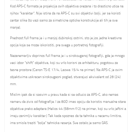
Kod APS-C formata je projekcija ovih objektiva orezana i to drasticno utice na
njihov “karakter”. Nije istina da na APS-C su svi objektivi bolji, jer se koristi
centar slike (to vazi samo za simetricne opticke konstrukcije ali tih je sve
manje).
Prednost full frama je i u manjoj dubinskoj ostrini, sto je jos jedna kreativna
opcija koja se moze iskoristiti, pre svega u portretnoj fotografiji.
Nezanemarljiv doprinos full frama je i u sirokouganoj fotografiji, gde je mnogo
veci izbor “shift” objektiva, koji su vrlo korisni za arhitekturu, pogotovu za
tesne prostore (Canon TS-E 17/4, Laowa 15/4 na primer). Na APS-C je ovim
objektivima uskracen sirokougaoni pogled, stvarajuci ekvivalent od 28 (24)
mm.
Mislim ipak da si sasvim u pravu kada si se odlucio za APS-C, ako nemas
nameru da zivis od fotografije. I za 80D imas opciju da koristis manualne stare
objektive preko adaptera (Helios 44 (58mm f/2) na primer, koji su vrlo jeftini a
imaju zanimljiv karakter.) Tek kada spoznas da te tehnika u necemu limitira,
ima smisla traziti “bolja” tehnicka resenja. Sve ostalo je samo GAS.