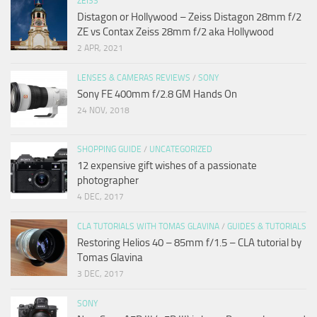
ZEISS
Distagon or Hollywood – Zeiss Distagon 28mm f/2
ZE vs Contax Zeiss 28mm f/2 aka Hollywood
2 APR, 2021
LENSES & CAMERAS REVIEWS
/
SONY
Sony FE 400mm f/2.8 GM Hands On
24 NOV, 2018
SHOPPING GUIDE
/
UNCATEGORIZED
12 expensive gift wishes of a passionate
photographer
4 DEC, 2017
CLA TUTORIALS WITH TOMAS GLAVINA
/
GUIDES & TUTORIALS
Restoring Helios 40 – 85mm f/1.5 – CLA tutorial by
Tomas Glavina
3 DEC, 2017
SONY