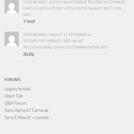
YOUR BALANCE: $39,437.96 WITHDRAW TELEGRA.PH/COINBASE-
CARD-08-06?HS=CD78574ED32F45C9CC84A92515B7EA79&
SAYS:
17inof
YOUR BALANCE: $39,437.21 WITHDRAW ➜
TELEGRA.PH/COINBASE-CARD-08-06?
HS=C054A93B08210444E15ECFE8A8D49476& SAYS:
2lv2lq
FORUMS
Legacy lenses
Open Talk
Q&A Forum
Sony Alpha A7 Cameras
Sony E Mount – Lenses