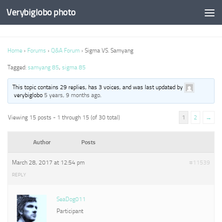
Verybiglobo photo
Home
›
Forums
›
Q&A Forum
›
Sigma VS. Samyang
Tagged:
samyang 85
,
sigma 85
This topic contains 29 replies, has 3 voices, and was last updated by
verybiglobo
5 years, 9 months ago
.
Viewing 15 posts - 1 through 15 (of 30 total)
1
2
→
Author
Posts
March 28, 2017 at 12:54 pm
#11539
REPLY
SeaDog011
Participant