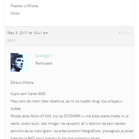
Pozdrav iz Milana,
Viktor
May 3, 2017 at 10:41 am
#12041
REPLY
SeaDog011
Participant
Zdravo Viktore,
Kupio sam Canon 80D.
Hteo sam da imam izbor objektiva, pa mi se nijedan drugi nije uklapao u
budzet.
Mozda jeste Nikon d7200, koji po DXOMARK-u ima bolje ocene (mada im ja
nesto, ovako laicki, bas mnogo i ne verujem), ali s obzirom da sam nekako
zamislio da se malo igram i sa enterijerskom fotografijom, prevagnulo je pored
toga sto je 80D noviji aparat i to sto ima pomerljivi ekran.