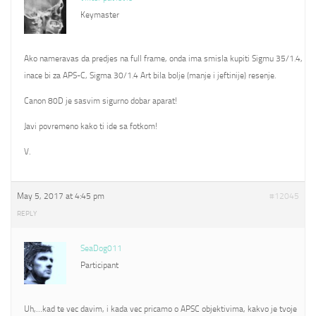
Keymaster
Ako nameravas da predjes na full frame, onda ima smisla kupiti Sigmu 35/1.4,
inace bi za APS-C, Sigma 30/1.4 Art bila bolje (manje i jeftinije) resenje.
Canon 80D je sasvim sigurno dobar aparat!
Javi povremeno kako ti ide sa fotkom!
V.
May 5, 2017 at 4:45 pm
#12045
REPLY
SeaDog011
Participant
Uh,…kad te vec davim, i kada vec pricamo o APSC objektivima, kakvo je tvoje