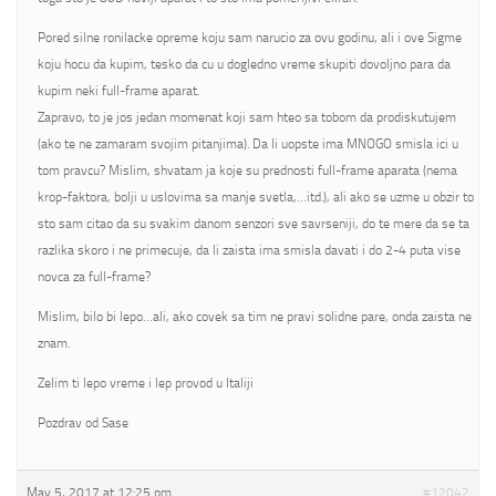
Pored silne ronilacke opreme koju sam narucio za ovu godinu, ali i ove Sigme
koju hocu da kupim, tesko da cu u dogledno vreme skupiti dovoljno para da
kupim neki full-frame aparat.
Zapravo, to je jos jedan momenat koji sam hteo sa tobom da prodiskutujem
(ako te ne zamaram svojim pitanjima). Da li uopste ima MNOGO smisla ici u
tom pravcu? Mislim, shvatam ja koje su prednosti full-frame aparata (nema
krop-faktora, bolji u uslovima sa manje svetla,…itd.), ali ako se uzme u obzir to
sto sam citao da su svakim danom senzori sve savrseniji, do te mere da se ta
razlika skoro i ne primecuje, da li zaista ima smisla davati i do 2-4 puta vise
novca za full-frame?
Mislim, bilo bi lepo…ali, ako covek sa tim ne pravi solidne pare, onda zaista ne
znam.
Zelim ti lepo vreme i lep provod u Italiji
Pozdrav od Sase
May 5, 2017 at 12:25 pm
#12042