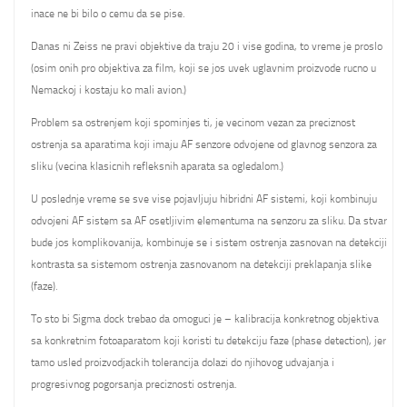
inace ne bi bilo o cemu da se pise.
Danas ni Zeiss ne pravi objektive da traju 20 i vise godina, to vreme je proslo
(osim onih pro objektiva za film, koji se jos uvek uglavnim proizvode rucno u
Nemackoj i kostaju ko mali avion.)
Problem sa ostrenjem koji spominjes ti, je vecinom vezan za preciznost
ostrenja sa aparatima koji imaju AF senzore odvojene od glavnog senzora za
sliku (vecina klasicnih refleksnih aparata sa ogledalom.)
U poslednje vreme se sve vise pojavljuju hibridni AF sistemi, koji kombinuju
odvojeni AF sistem sa AF osetljivim elementuma na senzoru za sliku. Da stvar
bude jos komplikovanija, kombinuje se i sistem ostrenja zasnovan na detekciji
kontrasta sa sistemom ostrenja zasnovanom na detekciji preklapanja slike
(faze).
To sto bi Sigma dock trebao da omoguci je – kalibracija konkretnog objektiva
sa konkretnim fotoaparatom koji koristi tu detekciju faze (phase detection), jer
tamo usled proizvodjackih tolerancija dolazi do njihovog udvajanja i
progresivnog pogorsanja preciznosti ostrenja.