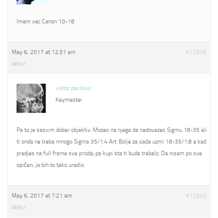
Imam vec Canon 10-18
May 6, 2017 at 12:31 am
#12048
REPLY
viktor pavlovic
Keymaster
Pa to je sasvim dobar objektiv. Mozes na njega da nadovezes Sigmu 18-35 ali
ti onda ne treba mnogo Sigma 35/1.4 Art. Bolje za sada uzmi 18-35/1.8 a kad
predjes na full frame sve prodaj pa kupi sta ti bude trebalo. Da nisam po sve
opičen, ja bih to tako uradio.
May 6, 2017 at 7:21 am
#12049
REPLY