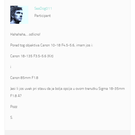
SeaDog011
Participant
Hahahaha,…odlicno!
Pored tog objektiva Canon 10-18 F4.5-5.6, imam jos i:
Canon 18-135 F3.5-5.6 (Kit)
i
Canon 85mm F1.8
Jesi li jos uvek pri stavu da je bolja opcija u ovom trenutku Sigma 18-35mm
F1.8 A?
Pozz
S.