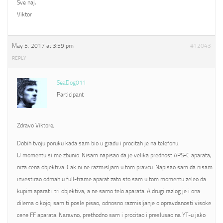
Sve naj,
Viktor
May 5, 2017 at 3:59 pm
#12043
REPLY
SeaDog011
Participant
Zdravo Viktore,
Dobih tvoju poruku kada sam bio u gradu i procitah je na telefonu.
U momentu si me zbunio. Nisam napisao da je velika prednost APS-C aparata,
niza cena objektiva. Cak ni ne razmisljam u tom pravcu. Napisao sam da nisam
investirao odmah u full-frame aparat zato sto sam u tom momentu zeleo da
kupim aparat i tri objektiva, a ne samo telo aparata. A drugi razlog je i ona
dilema o kojoj sam ti posle pisao, odnosno razmisljanje o opravdanosti visoke
cene FF aparata. Naravno, prethodno sam i procitao i preslusao na YT-u jako