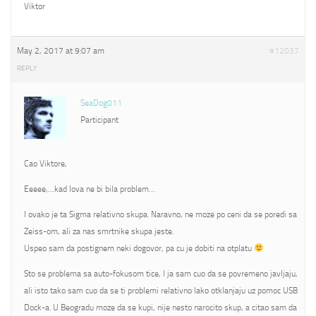
Viktor
May 2, 2017 at 9:07 am
#12037
REPLY
SeaDog011
Participant
Cao Viktore,
Eeeee,…kad lova ne bi bila problem…
I ovako je ta Sigma relativno skupa. Naravno, ne moze po ceni da se poredi sa
Zeiss-om, ali za nas smrtnike skupa jeste.
Uspeo sam da postignem neki dogovor, pa cu je dobiti na otplatu
Sto se problema sa auto-fokusom tice, I ja sam cuo da se povremeno javljaju,
ali isto tako sam cuo da se ti problemi relativno lako otklanjaju uz pomoc USB
Dock-a. U Beogradu moze da se kupi, nije nesto narocito skup, a citao sam da