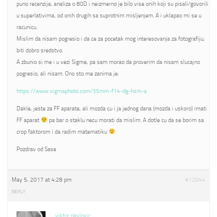
puno recenzija, analiza o 80D i neizmerno je bilo vise onih koji su pisali/govorili
u superlativima, od onih drugih sa suprotnim misljenjem. A i uklapao mi se u
racunicu.
Mislim da nisam pogresio i da ce za pocetak mog interesovanja za fotografiju,
biti dobro sredstvo.
A zbunio si me i u vezi Sigme, pa sam morao da proverim da nisam slucajno
pogresio, ali nisam. Ono sto me zanima je:
https://www.sigmaphoto.com/35mm-f14-dg-hsm-a
Dakle, jeste za FF aparate, ali mozda cu i ja jednog dana (mozda i uskoro) imati
FF aparat
pa bar o staklu necu morati da mislim. A dotle cu da se borim sa
crop faktorom i da radim matematiku
Pozdrav od Sase
May 5, 2017 at 4:28 pm
#12044
REPLY
viktor pavlovic