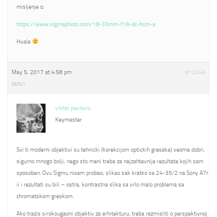
misljenje o:
https://www.sigmaphoto.com/18-35mm-f18-dc-hsm-a
Hvala
May 5, 2017 at 4:58 pm
#12046
REPLY
viktor pavlovic
Keymaster
Svi ti moderni objektivi su tehnicki (korekcijom optickih gresaka) veoma dobri,
sigurno mnogo bolji, nego sto meni treba za najzahtevnije rezultate kojih sam
sposoban. Ovu Sigmu nisam probao, slikao sak kratko sa 24-35/2 na Sony A7r
ii i rezultati su bili – ostra, kontrastna slika sa vrlo malo problema sa
chromatskom greskom.
Ako trazis sirokougaoni objektiv za arhitekturu, treba razmisliti o perspektivnoj