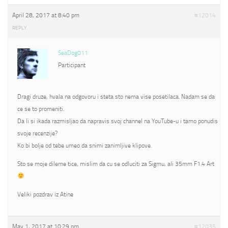
April 28, 2017 at 8:40 pm
#12014
REPLY
SeaDog011
Participant
Dragi druze, hvala na odgovoru i steta sto nema vise posetilaca. Nadam se da
ce se to promeniti.
Da li si ikada razmisljao da napravis svoj channel na YouTube-u i tamo ponudis
svoje recenzije?
Ko bi bolje od tebe umeo da snimi zanimljive klipove.
Sto se moje dileme tice, mislim da cu se odluciti za Sigmu, ali 35mm F1.4 Art
Veliki pozdrav iz Atine
May 1, 2017 at 10:29 pm
#12035