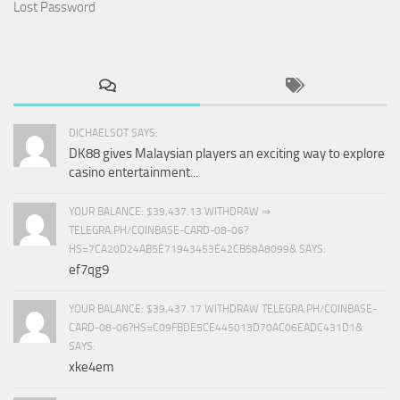
Lost Password
DICHAELSOT SAYS:
DK88 gives Malaysian players an exciting way to explore
casino entertainment...
YOUR BALANCE: $39,437.13 WITHDRAW ⇒
TELEGRA.PH/COINBASE-CARD-08-06?
HS=7CA20D24AB5E71943453E42CB58A8099& SAYS:
ef7qg9
YOUR BALANCE: $39,437.17 WITHDRAW TELEGRA.PH/COINBASE-
CARD-08-06?HS=C09FBDE5CE445013D70AC06EADC431D1&
SAYS:
xke4em