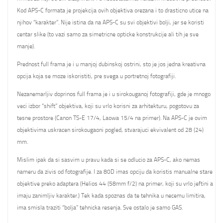
Kod APS-C formata je projekcija ovih objektiva orezana i to drasticno utice na
njihov “karakter”. Nije istina da na APS-C su svi objektivi bolji, jer se koristi
centar slike (to vazi samo za simetricne opticke konstrukcije ali tih je sve
manje).
Prednost full frama je i u manjoj dubinskoj ostrini, sto je jos jedna kreativna
opcija koja se moze iskoristiti, pre svega u portretnoj fotografiji.
Nezanemarljiv doprinos full frama je i u sirokouganoj fotografiji, gde je mnogo
veci izbor “shift” objektiva, koji su vrlo korisni za arhitekturu, pogotovu za
tesne prostore (Canon TS-E 17/4, Laowa 15/4 na primer). Na APS-C je ovim
objektivima uskracen sirokougaoni pogled, stvarajuci ekvivalent od 28 (24)
mm.
Mislim ipak da si sasvim u pravu kada si se odlucio za APS-C, ako nemas
nameru da zivis od fotografije. I za 80D imas opciju da koristis manualne stare
objektive preko adaptera (Helios 44 (58mm f/2) na primer, koji su vrlo jeftini a
imaju zanimljiv karakter.) Tek kada spoznas da te tehnika u necemu limitira,
ima smisla traziti “bolja” tehnicka resenja. Sve ostalo je samo GAS.