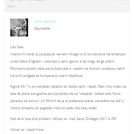
REPLY
viktor pavlovic
Keymaster
Cao Sale,
imamo mi kanal ja youtube ali nemam nikoga ko bi bio dovoljno harizmatican,
umeo dobro Engleski i razumeo o cemu govori a da mogu da ga platim.
Pocinjemo polako neke serije tutorijala a i nadam se skorom uvodjenju nekih
korisnih widgeta za komparaciju starih objektiva.
Sigma 35/1.4 je kvalitetan objektiv ali dosta veliki i tezak. Neki moji ortaci se
zale da posle dve godine pocinje polako da se “raspada”. (odlazi auto focus,
pokeraju se sociva i sl.) Mislim da je to preterana ocena, verovatno se radi o
malom procentu ali pogledaj malo po webu sta kazu ostali.
Kad ne bi lova bila problem, odlican je i mali Zeiss Distagon 35/1.4 ZM.
Uzivaj na i ispod mora,