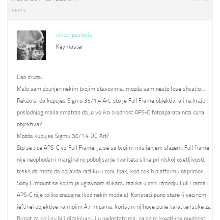
REPLY
viktor pavlovic
Keymaster
Cao druze,
Malo sam zbunjen nekim tvojim stavovima, mozda sam nesto lose shvatio…
Rekao si da kupujes Sigmu 35/1.4 Art, sto je Full Frame objektiv, ali na kraju
poslednjeg maila smatras da je velika orednost APS-C fotoaparata niza cena
objektiva?
Mozda kupujes Sigmu 30/1.4 DC Art?
Sto se tice APS-C vs Full Frame, ja se sa tvojim misljenjem slazem. Full frame
nije neophodan i marginalno poboljsanje kvaliteta slike pri niskoj osetljivosti,
tesko da moze da opravda razliku u ceni. Ipak, kod nekih platformi, naprimer
Sony E mount sa kojim ja uglavnom slikam, razlika u ceni izmedju Full Frama i
APS-C nije toliko znacajna (kod nekih modela). Koristeci puno stare (i vecinom
jeftine) objektive na mojim A7 micama, koristim njihove pune karatkeristike za
firmat za koji su bili dizajnirani, i u nedostatcima, nalazim kreativne prednosti.