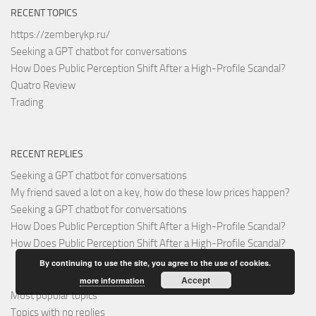
RECENT TOPICS
https://zemberykp.ru/
Seeking a GPT chatbot for conversations
How Does Public Perception Shift After a High-Profile Scandal?
Quatro Review
Trading
RECENT REPLIES
Seeking a GPT chatbot for conversations
My friend saved a lot on a key, how do these low prices happen?
Seeking a GPT chatbot for conversations
How Does Public Perception Shift After a High-Profile Scandal?
How Does Public Perception Shift After a High-Profile Scandal?
By continuing to use the site, you agree to the use of cookies.
Accept
more information
Most popular topics
Topics with no replies