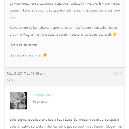
ga vredi imati jer se uz pomoc njega vrsi i update firmware-a. Iskreno, nemam
pojma ni kako, a ni o cemu se zapravo radi, jer sam u svemu ovome jos uvek
nov.
Jedva cekam da kompletiram opremu, naucim da fotkam kako valja i da se
vratim u Prag, ali na malo duze…i odradim posteno jos jedan foto-walk
Hvala na savetima.
Budi dobar i cujemo se
May 3, 2017 at 10:19 am
#12040
REPLY
viktor pavlovic
Keymaster
Sale, Sigma je podjednako dobra kao i Zeiss. Svi moderni objektivi su opticki
odlicni, razlike su toliko male, da jedino gde se pominju su forumi i blogovi, jer