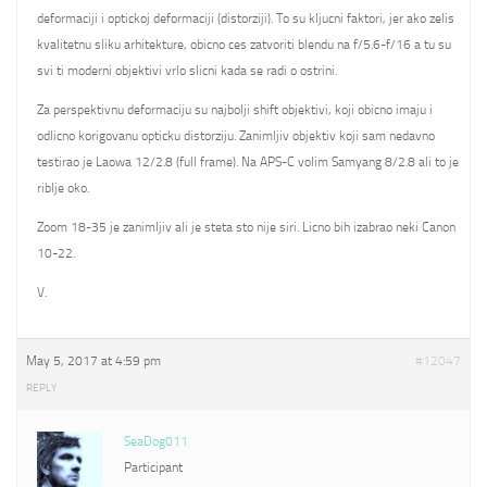
deformaciji i optickoj deformaciji (distorziji). To su kljucni faktori, jer ako zelis
kvalitetnu sliku arhitekture, obicno ces zatvoriti blendu na f/5.6-f/16 a tu su
svi ti moderni objektivi vrlo slicni kada se radi o ostrini.
Za perspektivnu deformaciju su najbolji shift objektivi, koji obicno imaju i
odlicno korigovanu opticku distorziju. Zanimljiv objektiv koji sam nedavno
testirao je Laowa 12/2.8 (full frame). Na APS-C volim Samyang 8/2.8 ali to je
riblje oko.
Zoom 18-35 je zanimljiv ali je steta sto nije siri. Licno bih izabrao neki Canon
10-22.
V.
May 5, 2017 at 4:59 pm
#12047
REPLY
SeaDog011
Participant