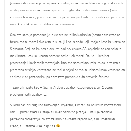
Ja sam zaboravio koji fotoaparat koristis, ali ako imas klasicno ogledalo, dock
ce da pomogne ali ako imas aparat bez ogledala, onda nema pomoci (osim
servisa). Naravno, preciznost ostrenja mozes podesiti i bez docka ale je proces
malo komplikovaniji i zahteva vise vremena.
Ono sto sam ja pomenuo je iskustvo nekoliko korisnika (nesto sam citao na
forumima a imam i dva ortaka u Italiji i na Islandu koji imaju slicno iskustvo sa
Sigmama Art), da im posle dve, tri godine, crkava AF, objektiv se ceo nekako
rasklimata i cak se unutra pomere opticki elementi. Dakle – kvalitet
proizvodnje i koristenih materijala. Kao sto sam rekao, mislim da je to malo
preterana tvrdnja, verovatno se radi o pojedincima, ali nisam imao vremena da
se time vise pozabavim, pa sam zato preporucio da proveris forume.
Trazio bih nesto kao – Sigma Art built quality, experience after 2 years,
problems with quality itd.
Slikom ces biti sigurno zadovoljan, objektiv je ostar, sa odlicnim kontrastom
cak i u protiv svetlu. Ostaje ali uvek osnovno pitanje – da li je tehnicki
perfektna fotografija, to sto zelimo? Savrsena reprodukcija ili umetnicka
kreacija – stabte vise inspirise