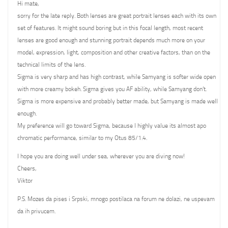
Hi mate,
sorry for the late reply. Both lenses are great portrait lenses each with its own
set of features. It might sound boring but in this focal length, most recent
lenses are good enough and stunning portrait depends much more on your
model, expression, light, composition and other creative factors, than on the
technical limits of the lens.
Sigma is very sharp and has high contrast, while Samyang is softer wide open
with more creamy bokeh. Sigma gives you AF ability, while Samyang don’t.
Sigma is more expensive and probably better made, but Samyang is made well
enough.
My preference will go toward Sigma, because I highly value its almost apo
chromatic performance, similar to my Otus 85/1.4.
I hope you are doing well under sea, wherever you are diving now!
Cheers,
Viktor
P.S. Mozes da pises i Srpski, mnogo postilaca na forum ne dolazi, ne uspevam
da ih privucem.