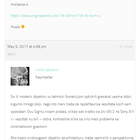
misljenje o:
https://www.sigmaphoto.com/18-35mm-f18-dc-hsm-a
Hvala
May 5, 2017 at 4:58 pm
#12046
REPLY
viktor pavlovic
Keymaster
Svi ti moderni objektivi su tehnicki (korekcijom optickih gresaka) veoma dobri,
sigurno mnogo bolji, nego sto meni treba za najzahtevnije rezultate kojih sam
sposoban. Ovu Sigmu nisam probao, slikao sak kratko sa 24-35/2 na Sony A7r
ii i rezultati su bili – ostra, kontrastna slika sa vrlo malo problema sa
chromatskom greskom.
Ako trazis sirokougaoni objektiv za arhitekturu, treba razmisliti o perspektivnoj