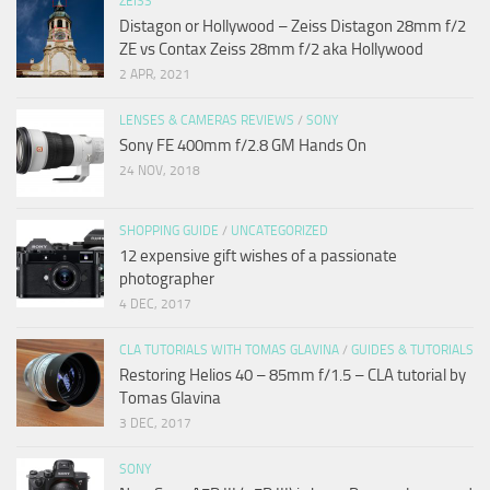
ZEISS
Distagon or Hollywood – Zeiss Distagon 28mm f/2
ZE vs Contax Zeiss 28mm f/2 aka Hollywood
2 APR, 2021
LENSES & CAMERAS REVIEWS
/
SONY
Sony FE 400mm f/2.8 GM Hands On
24 NOV, 2018
SHOPPING GUIDE
/
UNCATEGORIZED
12 expensive gift wishes of a passionate
photographer
4 DEC, 2017
CLA TUTORIALS WITH TOMAS GLAVINA
/
GUIDES & TUTORIALS
Restoring Helios 40 – 85mm f/1.5 – CLA tutorial by
Tomas Glavina
3 DEC, 2017
SONY