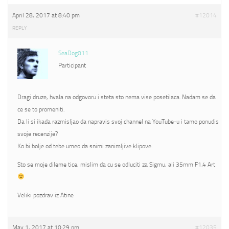
April 28, 2017 at 8:40 pm
#12014
REPLY
SeaDog011
Participant
Dragi druze, hvala na odgovoru i steta sto nema vise posetilaca. Nadam se da
ce se to promeniti.
Da li si ikada razmisljao da napravis svoj channel na YouTube-u i tamo ponudis
svoje recenzije?
Ko bi bolje od tebe umeo da snimi zanimljive klipove.
Sto se moje dileme tice, mislim da cu se odluciti za Sigmu, ali 35mm F1.4 Art
Veliki pozdrav iz Atine
May 1, 2017 at 10:29 pm
#12035