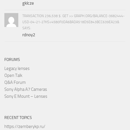
gklcze
TRANSACTION 236,538 $. GET >> GRAPH.ORG/BALANCE-3682444-
USD-04-21-2?HS=4580F0DA6BADA518D5E843BCC639EA23&
SAYS:
rdnoy2
FORUMS
Legacy lenses
Open Talk
Q&A Forum
Sony Alpha A7 Cameras
Sony E Mount – Lenses
RECENT TOPICS
https://zemberykp.ru/