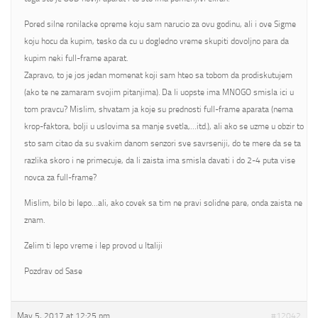
Pored silne ronilacke opreme koju sam narucio za ovu godinu, ali i ove Sigme
koju hocu da kupim, tesko da cu u dogledno vreme skupiti dovoljno para da
kupim neki full-frame aparat.
Zapravo, to je jos jedan momenat koji sam hteo sa tobom da prodiskutujem
(ako te ne zamaram svojim pitanjima). Da li uopste ima MNOGO smisla ici u
tom pravcu? Mislim, shvatam ja koje su prednosti full-frame aparata (nema
krop-faktora, bolji u uslovima sa manje svetla,…itd.), ali ako se uzme u obzir to
sto sam citao da su svakim danom senzori sve savrseniji, do te mere da se ta
razlika skoro i ne primecuje, da li zaista ima smisla davati i do 2-4 puta vise
novca za full-frame?
Mislim, bilo bi lepo…ali, ako covek sa tim ne pravi solidne pare, onda zaista ne
znam.
Zelim ti lepo vreme i lep provod u Italiji
Pozdrav od Sase
May 5, 2017 at 12:25 pm
#12042