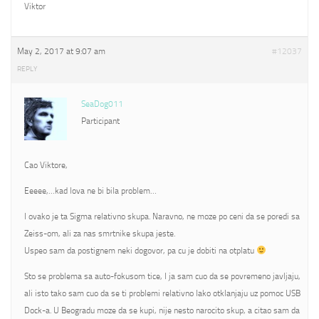
Viktor
May 2, 2017 at 9:07 am
#12037
REPLY
SeaDog011
Participant
Cao Viktore,
Eeeee,…kad lova ne bi bila problem…
I ovako je ta Sigma relativno skupa. Naravno, ne moze po ceni da se poredi sa
Zeiss-om, ali za nas smrtnike skupa jeste.
Uspeo sam da postignem neki dogovor, pa cu je dobiti na otplatu
Sto se problema sa auto-fokusom tice, I ja sam cuo da se povremeno javljaju,
ali isto tako sam cuo da se ti problemi relativno lako otklanjaju uz pomoc USB
Dock-a. U Beogradu moze da se kupi, nije nesto narocito skup, a citao sam da