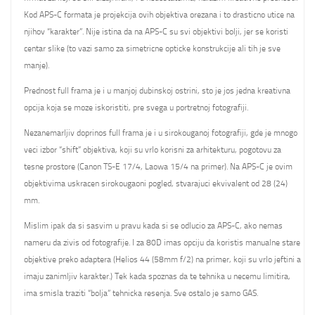
Kod APS-C formata je projekcija ovih objektiva orezana i to drasticno utice na
njihov “karakter”. Nije istina da na APS-C su svi objektivi bolji, jer se koristi
centar slike (to vazi samo za simetricne opticke konstrukcije ali tih je sve
manje).
Prednost full frama je i u manjoj dubinskoj ostrini, sto je jos jedna kreativna
opcija koja se moze iskoristiti, pre svega u portretnoj fotografiji.
Nezanemarljiv doprinos full frama je i u sirokouganoj fotografiji, gde je mnogo
veci izbor “shift” objektiva, koji su vrlo korisni za arhitekturu, pogotovu za
tesne prostore (Canon TS-E 17/4, Laowa 15/4 na primer). Na APS-C je ovim
objektivima uskracen sirokougaoni pogled, stvarajuci ekvivalent od 28 (24)
mm.
Mislim ipak da si sasvim u pravu kada si se odlucio za APS-C, ako nemas
nameru da zivis od fotografije. I za 80D imas opciju da koristis manualne stare
objektive preko adaptera (Helios 44 (58mm f/2) na primer, koji su vrlo jeftini a
imaju zanimljiv karakter.) Tek kada spoznas da te tehnika u necemu limitira,
ima smisla traziti “bolja” tehnicka resenja. Sve ostalo je samo GAS.