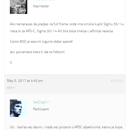
Keymaster
Ako nameravas da predjes na full frame, onda ima smisla kupiti Sigmu 35/1.4,
inace bi za APS-C, Sigma 30/1.4 Art bila bolje (manje i jeftinije) resenje.
Canon 80D je sasvim sigurno dobar aparat!
Javi povremeno kako ti ide sa fotkom!
V.
May 5, 2017 at 4:45 pm
#12045
REPLY
SeaDog011
Participant
Uh,…kad te vec davim, i kada vec pricamo o APSC objektivima, kakvo je tvoje