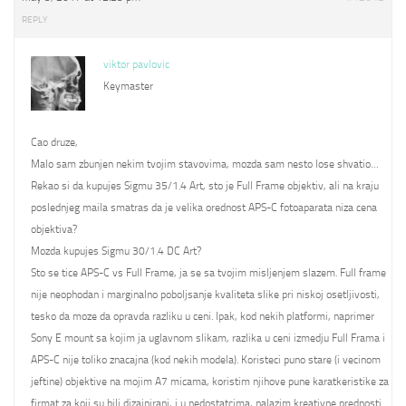
REPLY
viktor pavlovic
Keymaster
Cao druze,
Malo sam zbunjen nekim tvojim stavovima, mozda sam nesto lose shvatio…
Rekao si da kupujes Sigmu 35/1.4 Art, sto je Full Frame objektiv, ali na kraju
poslednjeg maila smatras da je velika orednost APS-C fotoaparata niza cena
objektiva?
Mozda kupujes Sigmu 30/1.4 DC Art?
Sto se tice APS-C vs Full Frame, ja se sa tvojim misljenjem slazem. Full frame
nije neophodan i marginalno poboljsanje kvaliteta slike pri niskoj osetljivosti,
tesko da moze da opravda razliku u ceni. Ipak, kod nekih platformi, naprimer
Sony E mount sa kojim ja uglavnom slikam, razlika u ceni izmedju Full Frama i
APS-C nije toliko znacajna (kod nekih modela). Koristeci puno stare (i vecinom
jeftine) objektive na mojim A7 micama, koristim njihove pune karatkeristike za
firmat za koji su bili dizajnirani, i u nedostatcima, nalazim kreativne prednosti.