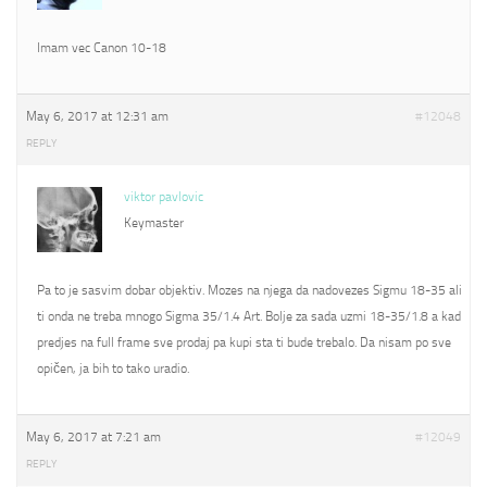
Imam vec Canon 10-18
May 6, 2017 at 12:31 am
#12048
REPLY
viktor pavlovic
Keymaster
Pa to je sasvim dobar objektiv. Mozes na njega da nadovezes Sigmu 18-35 ali
ti onda ne treba mnogo Sigma 35/1.4 Art. Bolje za sada uzmi 18-35/1.8 a kad
predjes na full frame sve prodaj pa kupi sta ti bude trebalo. Da nisam po sve
opičen, ja bih to tako uradio.
May 6, 2017 at 7:21 am
#12049
REPLY