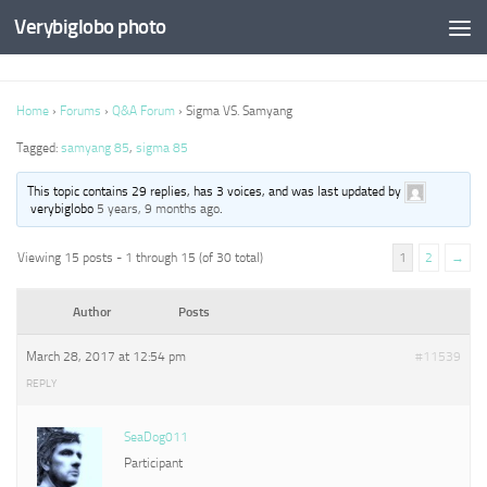
Verybiglobo photo
Home
›
Forums
›
Q&A Forum
›
Sigma VS. Samyang
Tagged:
samyang 85
,
sigma 85
This topic contains 29 replies, has 3 voices, and was last updated by
verybiglobo
5 years, 9 months ago
.
Viewing 15 posts - 1 through 15 (of 30 total)
1
2
→
Author
Posts
March 28, 2017 at 12:54 pm
#11539
REPLY
SeaDog011
Participant