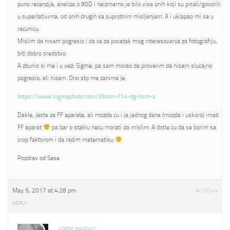
puno recenzija, analiza o 80D i neizmerno je bilo vise onih koji su pisali/govorili
u superlativima, od onih drugih sa suprotnim misljenjem. A i uklapao mi se u
racunicu.
Mislim da nisam pogresio i da ce za pocetak mog interesovanja za fotografiju,
biti dobro sredstvo.
A zbunio si me i u vezi Sigme, pa sam morao da proverim da nisam slucajno
pogresio, ali nisam. Ono sto me zanima je:
https://www.sigmaphoto.com/35mm-f14-dg-hsm-a
Dakle, jeste za FF aparate, ali mozda cu i ja jednog dana (mozda i uskoro) imati
FF aparat
pa bar o staklu necu morati da mislim. A dotle cu da se borim sa
crop faktorom i da radim matematiku
Pozdrav od Sase
May 5, 2017 at 4:28 pm
#12044
REPLY
viktor pavlovic