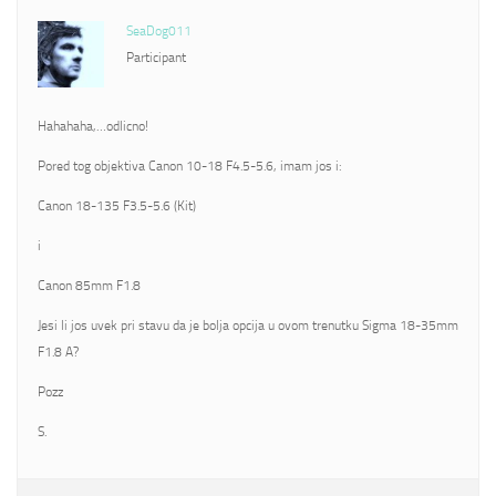
SeaDog011
Participant
Hahahaha,…odlicno!
Pored tog objektiva Canon 10-18 F4.5-5.6, imam jos i:
Canon 18-135 F3.5-5.6 (Kit)
i
Canon 85mm F1.8
Jesi li jos uvek pri stavu da je bolja opcija u ovom trenutku Sigma 18-35mm
F1.8 A?
Pozz
S.