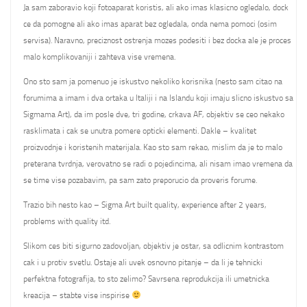
Ja sam zaboravio koji fotoaparat koristis, ali ako imas klasicno ogledalo, dock
ce da pomogne ali ako imas aparat bez ogledala, onda nema pomoci (osim
servisa). Naravno, preciznost ostrenja mozes podesiti i bez docka ale je proces
malo komplikovaniji i zahteva vise vremena.
Ono sto sam ja pomenuo je iskustvo nekoliko korisnika (nesto sam citao na
forumima a imam i dva ortaka u Italiji i na Islandu koji imaju slicno iskustvo sa
Sigmama Art), da im posle dve, tri godine, crkava AF, objektiv se ceo nekako
rasklimata i cak se unutra pomere opticki elementi. Dakle – kvalitet
proizvodnje i koristenih materijala. Kao sto sam rekao, mislim da je to malo
preterana tvrdnja, verovatno se radi o pojedincima, ali nisam imao vremena da
se time vise pozabavim, pa sam zato preporucio da proveris forume.
Trazio bih nesto kao – Sigma Art built quality, experience after 2 years,
problems with quality itd.
Slikom ces biti sigurno zadovoljan, objektiv je ostar, sa odlicnim kontrastom
cak i u protiv svetlu. Ostaje ali uvek osnovno pitanje – da li je tehnicki
perfektna fotografija, to sto zelimo? Savrsena reprodukcija ili umetnicka
kreacija – stabte vise inspirise