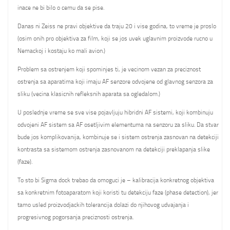
inace ne bi bilo o cemu da se pise.
Danas ni Zeiss ne pravi objektive da traju 20 i vise godina, to vreme je proslo
(osim onih pro objektiva za film, koji se jos uvek uglavnim proizvode rucno u
Nemackoj i kostaju ko mali avion.)
Problem sa ostrenjem koji spominjes ti, je vecinom vezan za preciznost
ostrenja sa aparatima koji imaju AF senzore odvojene od glavnog senzora za
sliku (vecina klasicnih refleksnih aparata sa ogledalom.)
U poslednje vreme se sve vise pojavljuju hibridni AF sistemi, koji kombinuju
odvojeni AF sistem sa AF osetljivim elementuma na senzoru za sliku. Da stvar
bude jos komplikovanija, kombinuje se i sistem ostrenja zasnovan na detekciji
kontrasta sa sistemom ostrenja zasnovanom na detekciji preklapanja slike
(faze).
To sto bi Sigma dock trebao da omoguci je – kalibracija konkretnog objektiva
sa konkretnim fotoaparatom koji koristi tu detekciju faze (phase detection), jer
tamo usled proizvodjackih tolerancija dolazi do njihovog udvajanja i
progresivnog pogorsanja preciznosti ostrenja.