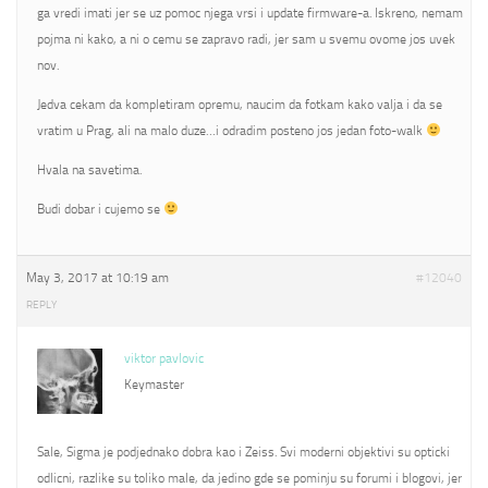
ga vredi imati jer se uz pomoc njega vrsi i update firmware-a. Iskreno, nemam
pojma ni kako, a ni o cemu se zapravo radi, jer sam u svemu ovome jos uvek
nov.
Jedva cekam da kompletiram opremu, naucim da fotkam kako valja i da se
vratim u Prag, ali na malo duze…i odradim posteno jos jedan foto-walk
Hvala na savetima.
Budi dobar i cujemo se
May 3, 2017 at 10:19 am
#12040
REPLY
viktor pavlovic
Keymaster
Sale, Sigma je podjednako dobra kao i Zeiss. Svi moderni objektivi su opticki
odlicni, razlike su toliko male, da jedino gde se pominju su forumi i blogovi, jer