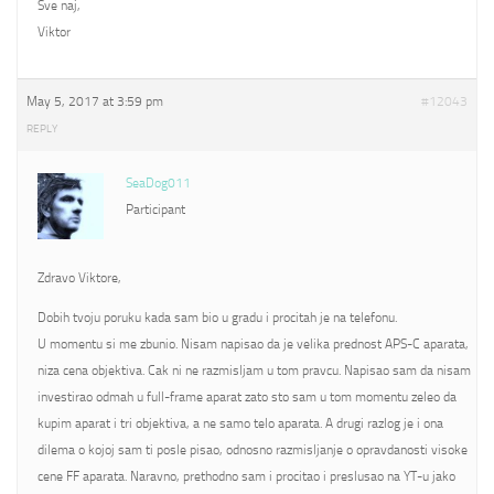
Sve naj,
Viktor
May 5, 2017 at 3:59 pm
#12043
REPLY
SeaDog011
Participant
Zdravo Viktore,
Dobih tvoju poruku kada sam bio u gradu i procitah je na telefonu.
U momentu si me zbunio. Nisam napisao da je velika prednost APS-C aparata,
niza cena objektiva. Cak ni ne razmisljam u tom pravcu. Napisao sam da nisam
investirao odmah u full-frame aparat zato sto sam u tom momentu zeleo da
kupim aparat i tri objektiva, a ne samo telo aparata. A drugi razlog je i ona
dilema o kojoj sam ti posle pisao, odnosno razmisljanje o opravdanosti visoke
cene FF aparata. Naravno, prethodno sam i procitao i preslusao na YT-u jako