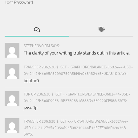
Lost Password
STEPHENVOIRM SAYS:
The clarity of your writing truly stands out in this article.
TRANSFER 236,538 $. GET > GRAPH.ORG/BALANCE-3682444-USD-
04-21-2?HS=A5A529A0759A5EF840E84324B6FDDA81& SAYS:
bcpfm9
TOP UP 236,538 $. GET >> GRAPH.ORG/BALANCE-3682444-USD-
04-21-2?HS=0C9CE313EF7B9831A888D43FCC20CF58& SAYS:
jwse1p
TRANSFER 236,538 $. GET ->> GRAPH.ORG/BALANCE-3682444-
USD-04-21-2?HS=C054A93B08210444E15ECFE8A8D49476&
SAYS: