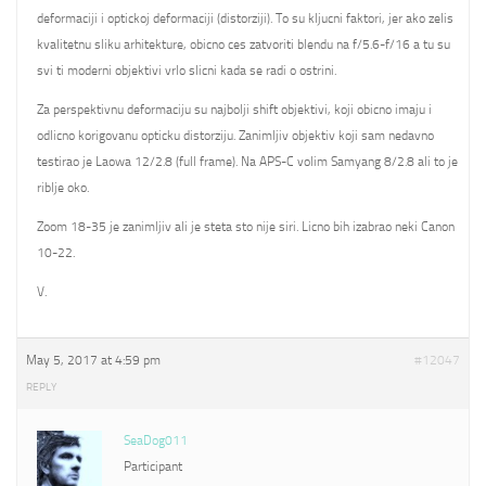
deformaciji i optickoj deformaciji (distorziji). To su kljucni faktori, jer ako zelis
kvalitetnu sliku arhitekture, obicno ces zatvoriti blendu na f/5.6-f/16 a tu su
svi ti moderni objektivi vrlo slicni kada se radi o ostrini.
Za perspektivnu deformaciju su najbolji shift objektivi, koji obicno imaju i
odlicno korigovanu opticku distorziju. Zanimljiv objektiv koji sam nedavno
testirao je Laowa 12/2.8 (full frame). Na APS-C volim Samyang 8/2.8 ali to je
riblje oko.
Zoom 18-35 je zanimljiv ali je steta sto nije siri. Licno bih izabrao neki Canon
10-22.
V.
May 5, 2017 at 4:59 pm
#12047
REPLY
SeaDog011
Participant