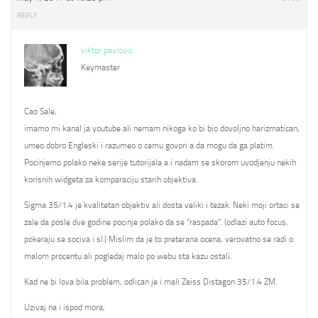
REPLY
viktor pavlovic
Keymaster
Cao Sale,
imamo mi kanal ja youtube ali nemam nikoga ko bi bio dovoljno harizmatican,
umeo dobro Engleski i razumeo o cemu govori a da mogu da ga platim.
Pocinjemo polako neke serije tutorijala a i nadam se skorom uvodjenju nekih
korisnih widgeta za komparaciju starih objektiva.
Sigma 35/1.4 je kvalitetan objektiv ali dosta veliki i tezak. Neki moji ortaci se
zale da posle dve godine pocinje polako da se “raspada”. (odlazi auto focus,
pokeraju se sociva i sl.) Mislim da je to preterana ocena, verovatno se radi o
malom procentu ali pogledaj malo po webu sta kazu ostali.
Kad ne bi lova bila problem, odlican je i mali Zeiss Distagon 35/1.4 ZM.
Uzivaj na i ispod mora,