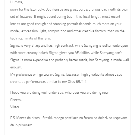
Hi mate,
sorry for the late reply. Both lenses are great portrait lenses each with its own
set of features. It might sound boring but in this focal length, most recent
lenses are good enough and stunning portrait depends much more on your
model, expression, light, composition and other creative factors, than on the
technical limits of the lens.
Sigma is very sharp and has high contrast, while Samyang is softer wide open
with more creamy bokeh. Sigma gives you AF ability, while Samyang don’t.
Sigma is more expensive and probably better made, but Samyang is made well
enough.
My preference will go toward Sigma, because I highly value its almost apo
chromatic performance, similar to my Otus 85/1.4.
I hope you are doing well under sea, wherever you are diving now!
Cheers,
Viktor
P.S. Mozes da pises i Srpski, mnogo postilaca na forum ne dolazi, ne uspevam
da ih privucem.