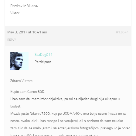
Pozdrav iz Milana,
Viktor
May 3, 2017 at 10:41 am
#12041
REPLY
SeaDog011
Participant
Zdravo Viktore,
Kupio sam Canon 80D.
Hteo sam da imam izbor objektiva, pa mi se nijedan drugi nije uklapao u
budzet.
Mozda jeste Nikon d7200, koji po DXOMARK-u ima bolje ocene (mada im ja
nesto, ovako laicki, bas mnogo i ne verujem), ali s obzirom da sam nekako
zamislio da se malo igram i sa enterijerskom fotografijom, prevagnulo je pored
toga sto je 80D noviji aparat i to sto ima pomerljivi ekran.