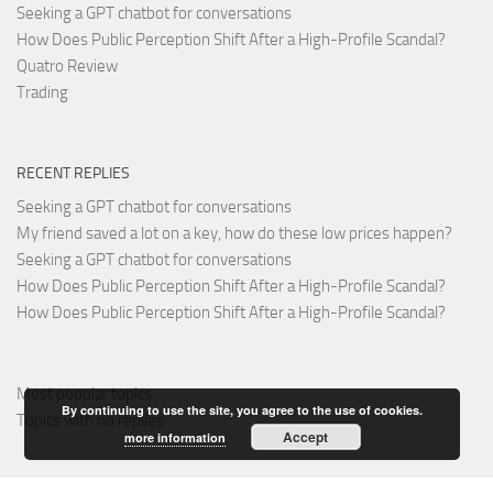
Seeking a GPT chatbot for conversations
How Does Public Perception Shift After a High-Profile Scandal?
Quatro Review
Trading
RECENT REPLIES
Seeking a GPT chatbot for conversations
My friend saved a lot on a key, how do these low prices happen?
Seeking a GPT chatbot for conversations
How Does Public Perception Shift After a High-Profile Scandal?
How Does Public Perception Shift After a High-Profile Scandal?
Most popular topics
By continuing to use the site, you agree to the use of cookies.
Topics with no replies
Accept
more information