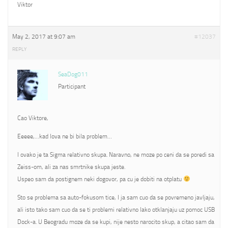
Viktor
May 2, 2017 at 9:07 am
#12037
REPLY
SeaDog011
Participant
Cao Viktore,
Eeeee,…kad lova ne bi bila problem…
I ovako je ta Sigma relativno skupa. Naravno, ne moze po ceni da se poredi sa
Zeiss-om, ali za nas smrtnike skupa jeste.
Uspeo sam da postignem neki dogovor, pa cu je dobiti na otplatu
Sto se problema sa auto-fokusom tice, I ja sam cuo da se povremeno javljaju,
ali isto tako sam cuo da se ti problemi relativno lako otklanjaju uz pomoc USB
Dock-a. U Beogradu moze da se kupi, nije nesto narocito skup, a citao sam da