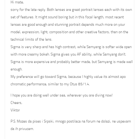
Hi mate,
sorry for the late reply. Both lenses are great portrait lenses each with its own
set of features. It might sound boring but in this focal length, most recent
lenses are good enough and stunning portrait depends much more on your
model, expression, light, composition and other creative factors, than on the
technical limits of the lens.
Sigma is very sharp and has high contrast, while Samyang is softer wide open
with more creamy bokeh. Sigma gives you AF ability, while Samyang don’t.
Sigma is more expensive and probably better made, but Samyang is made well
enough.
My preference will go toward Sigma, because I highly value its almost apo
chromatic performance, similar to my Otus 85/1.4.
I hope you are doing well under sea, wherever you are diving now!
Cheers,
Viktor
P.S. Mozes da pises i Srpski, mnogo postilaca na forum ne dolazi, ne uspevam
da ih privucem.