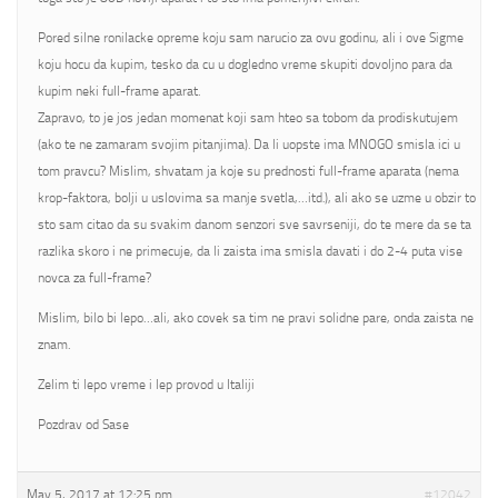
Pored silne ronilacke opreme koju sam narucio za ovu godinu, ali i ove Sigme
koju hocu da kupim, tesko da cu u dogledno vreme skupiti dovoljno para da
kupim neki full-frame aparat.
Zapravo, to je jos jedan momenat koji sam hteo sa tobom da prodiskutujem
(ako te ne zamaram svojim pitanjima). Da li uopste ima MNOGO smisla ici u
tom pravcu? Mislim, shvatam ja koje su prednosti full-frame aparata (nema
krop-faktora, bolji u uslovima sa manje svetla,…itd.), ali ako se uzme u obzir to
sto sam citao da su svakim danom senzori sve savrseniji, do te mere da se ta
razlika skoro i ne primecuje, da li zaista ima smisla davati i do 2-4 puta vise
novca za full-frame?
Mislim, bilo bi lepo…ali, ako covek sa tim ne pravi solidne pare, onda zaista ne
znam.
Zelim ti lepo vreme i lep provod u Italiji
Pozdrav od Sase
May 5, 2017 at 12:25 pm
#12042