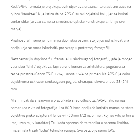
Kod APS-C formata je projekcija ovih objektiva orezana i to drasticno utice na
njihov “karakter”. Nije istina da na APS-C su svi objektivi bolji, jer se koristi
centar slike (to vazi samo za simetricne opticke konstrukcije ali tih je sve
manje).
Prednost full frama je i u manjoj dubinskoj ostrini, sto je jos jedna kreativna
opcija koja se moze iskoristiti, pre svega u portretnoj fotografiji.
Nezanemarljiv doprinos full frama je i u sirokouganoj fotografiji, gde je mnogo
veci izbor “shift” objektiva, koji su vrlo korisni za arhitekturu, pogotovu za
tesne prostore (Canon TS-E 17/4, Laowa 15/4 na primer). Na APS-C je ovim
objektivima uskracen sirokougaoni pogled, stvarajuci ekvivalent od 28 (24)
mm.
Mislim ipak da si sasvim u pravu kada si se odlucio za APS-C, ako nemas
nameru da zivis od fotografije. I za 80D imas opciju da koristis manualne stare
objektive preko adaptera (Helios 44 (58mm f/2) na primer, koji su vrlo jeftini a
imaju zanimljiv karakter.) Tek kada spoznas da te tehnika u necemu limitira,
ima smisla traziti “bolja” tehnicka resenja. Sve ostalo je samo GAS.