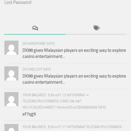
Lost Password
GICHARDPHIRE SAYS:
DK88 gives Malaysian players an exciting way to explore
casino entertainment...
DICHAELSOT SAYS:
DK88 gives Malaysian players an exciting way to explore
casino entertainment...
YOUR BALANCE: $39,437.13 WITHDRAW ⇒
TELEGRA.PH/COINBASE-CARD-08-06?
HS=7CA20D24AB5E71943453E42CB58A8099& SAYS:
ef7qg9
YOUR BALANCE: $39,437.17 WITHDRAW TELEGRA.PH/COINBASE-