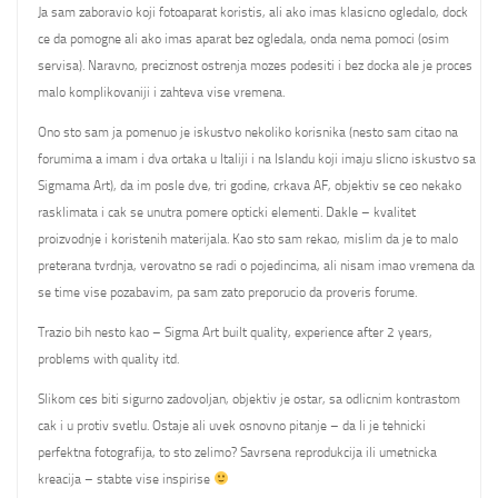
Ja sam zaboravio koji fotoaparat koristis, ali ako imas klasicno ogledalo, dock
ce da pomogne ali ako imas aparat bez ogledala, onda nema pomoci (osim
servisa). Naravno, preciznost ostrenja mozes podesiti i bez docka ale je proces
malo komplikovaniji i zahteva vise vremena.
Ono sto sam ja pomenuo je iskustvo nekoliko korisnika (nesto sam citao na
forumima a imam i dva ortaka u Italiji i na Islandu koji imaju slicno iskustvo sa
Sigmama Art), da im posle dve, tri godine, crkava AF, objektiv se ceo nekako
rasklimata i cak se unutra pomere opticki elementi. Dakle – kvalitet
proizvodnje i koristenih materijala. Kao sto sam rekao, mislim da je to malo
preterana tvrdnja, verovatno se radi o pojedincima, ali nisam imao vremena da
se time vise pozabavim, pa sam zato preporucio da proveris forume.
Trazio bih nesto kao – Sigma Art built quality, experience after 2 years,
problems with quality itd.
Slikom ces biti sigurno zadovoljan, objektiv je ostar, sa odlicnim kontrastom
cak i u protiv svetlu. Ostaje ali uvek osnovno pitanje – da li je tehnicki
perfektna fotografija, to sto zelimo? Savrsena reprodukcija ili umetnicka
kreacija – stabte vise inspirise