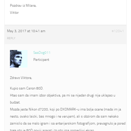
Pozdrav iz Milana,
Viktor
May 3, 2017 at 10:41 am
#12041
REPLY
SeaDog011
Participant
Zdravo Viktore,
Kupio sam Canon 80D.
Hteo sam da imam izbor objektiva, pa mi se nijedan drugi nije uklapao u
budzet.
Mozda jeste Nikon d7200, koji po DXOMARK-u ima bolje ocene (mada im ja
nesto, ovako laicki, bas mnogo i ne verujem), ali s obzirom da sam nekako
zamislio da se malo igram i sa enterijerskom fotografijom, prevagnulo je pored
toga sto je 80D noviji aparat i to sto ima pomerljivi ekran.