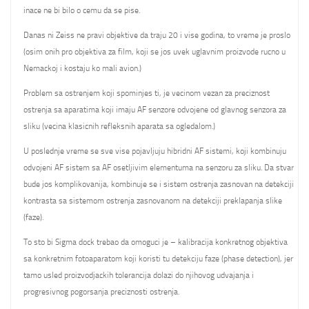
inace ne bi bilo o cemu da se pise.
Danas ni Zeiss ne pravi objektive da traju 20 i vise godina, to vreme je proslo
(osim onih pro objektiva za film, koji se jos uvek uglavnim proizvode rucno u
Nemackoj i kostaju ko mali avion.)
Problem sa ostrenjem koji spominjes ti, je vecinom vezan za preciznost
ostrenja sa aparatima koji imaju AF senzore odvojene od glavnog senzora za
sliku (vecina klasicnih refleksnih aparata sa ogledalom.)
U poslednje vreme se sve vise pojavljuju hibridni AF sistemi, koji kombinuju
odvojeni AF sistem sa AF osetljivim elementuma na senzoru za sliku. Da stvar
bude jos komplikovanija, kombinuje se i sistem ostrenja zasnovan na detekciji
kontrasta sa sistemom ostrenja zasnovanom na detekciji preklapanja slike
(faze).
To sto bi Sigma dock trebao da omoguci je – kalibracija konkretnog objektiva
sa konkretnim fotoaparatom koji koristi tu detekciju faze (phase detection), jer
tamo usled proizvodjackih tolerancija dolazi do njihovog udvajanja i
progresivnog pogorsanja preciznosti ostrenja.