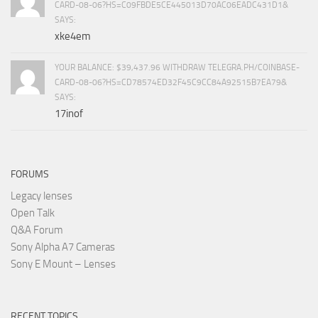
CARD-08-06?HS=C09FBDE5CE445013D70AC06EADC431D1&
SAYS:
xke4em
YOUR BALANCE: $39,437.96 WITHDRAW TELEGRA.PH/COINBASE-
CARD-08-06?HS=CD78574ED32F45C9CC84A92515B7EA79&
SAYS:
17inof
FORUMS
Legacy lenses
Open Talk
Q&A Forum
Sony Alpha A7 Cameras
Sony E Mount – Lenses
RECENT TOPICS