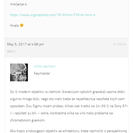
misljenje o:
https://www.sigmaphoto.com/18-35mm-f18-dc-hsm-a
Hvala
May 5, 2017 at 4:58 pm
#12046
REPLY
viktor pavlovic
Keymaster
Svi ti moderni objektivi su tehnicki (korekcijom optickih gresaka) veoma dobri,
sigurno mnogo bolji, nego sto meni treba za najzahtevnije rezultate kojih sam
sposoban. Ovu Sigmu nisam probao, slikao sak kratko sa 24-35/2 na Sony A7r
ii i rezultati su bili – ostra, kontrastna slika sa vrlo malo problema sa
chromatskom greskom.
Ako trazis sirokougaoni objektiv za arhitekturu, treba razmisliti o perspektivnoj