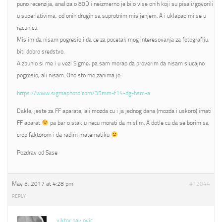
puno recenzija, analiza o 80D i neizmerno je bilo vise onih koji su pisali/govorili
u superlativima, od onih drugih sa suprotnim misljenjem. A i uklapao mi se u
racunicu.
Mislim da nisam pogresio i da ce za pocetak mog interesovanja za fotografiju,
biti dobro sredstvo.
A zbunio si me i u vezi Sigme, pa sam morao da proverim da nisam slucajno
pogresio, ali nisam. Ono sto me zanima je:
https://www.sigmaphoto.com/35mm-f14-dg-hsm-a
Dakle, jeste za FF aparate, ali mozda cu i ja jednog dana (mozda i uskoro) imati
FF aparat
pa bar o staklu necu morati da mislim. A dotle cu da se borim sa
crop faktorom i da radim matematiku
Pozdrav od Sase
May 5, 2017 at 4:28 pm
#12044
REPLY
viktor pavlovic