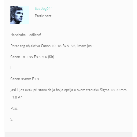
SeaDog011
Participant
Hahahaha,…odlicno!
Pored tog objektiva Canon 10-18 F4.5-5.6, imam jos i:
Canon 18-135 F3.5-5.6 (Kit)
i
Canon 85mm F1.8
Jesi li jos uvek pri stavu da je bolja opcija u ovom trenutku Sigma 18-35mm
F1.8 A?
Pozz
S.