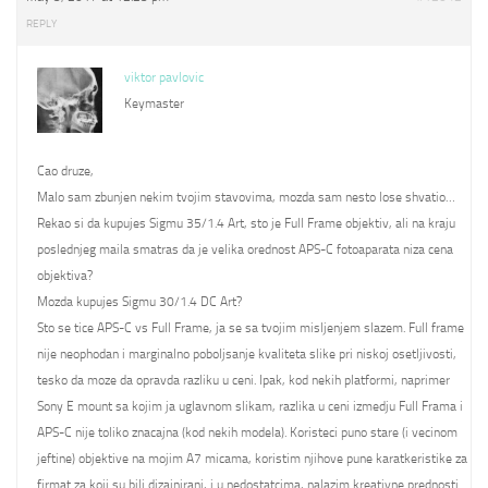
REPLY
viktor pavlovic
Keymaster
Cao druze,
Malo sam zbunjen nekim tvojim stavovima, mozda sam nesto lose shvatio…
Rekao si da kupujes Sigmu 35/1.4 Art, sto je Full Frame objektiv, ali na kraju
poslednjeg maila smatras da je velika orednost APS-C fotoaparata niza cena
objektiva?
Mozda kupujes Sigmu 30/1.4 DC Art?
Sto se tice APS-C vs Full Frame, ja se sa tvojim misljenjem slazem. Full frame
nije neophodan i marginalno poboljsanje kvaliteta slike pri niskoj osetljivosti,
tesko da moze da opravda razliku u ceni. Ipak, kod nekih platformi, naprimer
Sony E mount sa kojim ja uglavnom slikam, razlika u ceni izmedju Full Frama i
APS-C nije toliko znacajna (kod nekih modela). Koristeci puno stare (i vecinom
jeftine) objektive na mojim A7 micama, koristim njihove pune karatkeristike za
firmat za koji su bili dizajnirani, i u nedostatcima, nalazim kreativne prednosti.