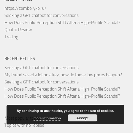
https://zemberykp.ru/
Seeking a GPT chatbot for conversations
How Does Public Perception Shift After a High-Profile Scandal?
Quatro Review
Trading
RECENT REPLIES
Seeking a GPT chatbot for conversations
My friend saved a lot on a key, how do these low prices happen?
Seeking a GPT chatbot for conversations
How Does Public Perception Shift After a High-Profile Scandal?
How Does Public Perception Shift After a High-Profile Scandal?
By continuing to use the site, you agree to the use of cookies.
Accept
Most popular topics
more information
Topics with no replies