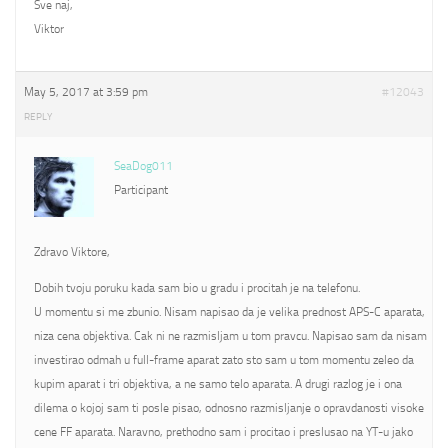
Sve naj,
Viktor
May 5, 2017 at 3:59 pm
#12043
REPLY
SeaDog011
Participant
Zdravo Viktore,
Dobih tvoju poruku kada sam bio u gradu i procitah je na telefonu.
U momentu si me zbunio. Nisam napisao da je velika prednost APS-C aparata,
niza cena objektiva. Cak ni ne razmisljam u tom pravcu. Napisao sam da nisam
investirao odmah u full-frame aparat zato sto sam u tom momentu zeleo da
kupim aparat i tri objektiva, a ne samo telo aparata. A drugi razlog je i ona
dilema o kojoj sam ti posle pisao, odnosno razmisljanje o opravdanosti visoke
cene FF aparata. Naravno, prethodno sam i procitao i preslusao na YT-u jako