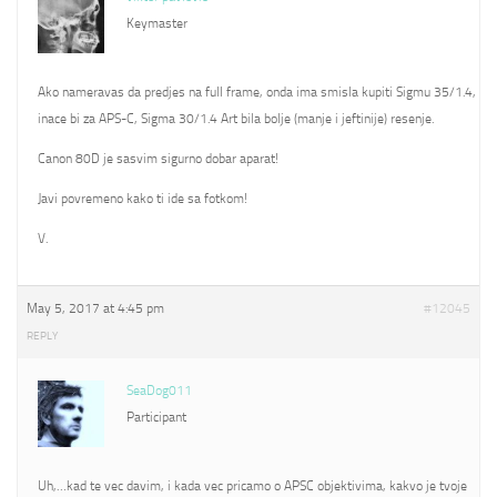
Keymaster
Ako nameravas da predjes na full frame, onda ima smisla kupiti Sigmu 35/1.4,
inace bi za APS-C, Sigma 30/1.4 Art bila bolje (manje i jeftinije) resenje.
Canon 80D je sasvim sigurno dobar aparat!
Javi povremeno kako ti ide sa fotkom!
V.
May 5, 2017 at 4:45 pm
#12045
REPLY
SeaDog011
Participant
Uh,…kad te vec davim, i kada vec pricamo o APSC objektivima, kakvo je tvoje