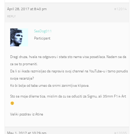
April 28, 2017 at 8:40 pm
#12014
REPLY
SeaDog011
Participant
Dragi druze, hvala na odgovoru i steta sto nema vise posetilaca. Nadam se da
ce se to promeniti.
Da li si ikada razmisljao da napravis svoj channel na YouTube-u i tamo ponudis
svoje recenzije?
Ko bi bolje od tebe umeo da snimi zanimljive klipove.
Sto se moje dileme tice, mislim da cu se odluciti za Sigmu, ali 35mm F1.4 Art
Veliki pozdrav iz Atine
May 1, 2017 at 10:29 pm
#12035