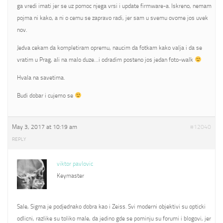
ga vredi imati jer se uz pomoc njega vrsi i update firmware-a. Iskreno, nemam
pojma ni kako, a ni o cemu se zapravo radi, jer sam u svemu ovome jos uvek
nov.
Jedva cekam da kompletiram opremu, naucim da fotkam kako valja i da se
vratim u Prag, ali na malo duze…i odradim posteno jos jedan foto-walk
Hvala na savetima.
Budi dobar i cujemo se
May 3, 2017 at 10:19 am
#12040
REPLY
viktor pavlovic
Keymaster
Sale, Sigma je podjednako dobra kao i Zeiss. Svi moderni objektivi su opticki
odlicni, razlike su toliko male, da jedino gde se pominju su forumi i blogovi, jer