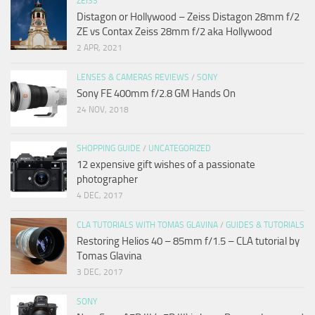
ZEISS
Distagon or Hollywood – Zeiss Distagon 28mm f/2
ZE vs Contax Zeiss 28mm f/2 aka Hollywood
2 APR, 2021
LENSES & CAMERAS REVIEWS
/
SONY
Sony FE 400mm f/2.8 GM Hands On
24 NOV, 2018
SHOPPING GUIDE
/
UNCATEGORIZED
12 expensive gift wishes of a passionate
photographer
4 DEC, 2017
CLA TUTORIALS WITH TOMAS GLAVINA
/
GUIDES & TUTORIALS
Restoring Helios 40 – 85mm f/1.5 – CLA tutorial by
Tomas Glavina
3 DEC, 2017
SONY