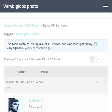
Verybiglobo photo
Home
›
Forums
›
Q&A Forum
›
Sigma VS. Samyang
Tagged:
samyang 85
,
sigma 85
This topic contains 29 replies, has 3 voices, and was last updated by
verybiglobo
5 years, 9 months ago
.
Viewing 15 posts - 1 through 15 (of 30 total)
1
2
→
Author
Posts
March 28, 2017 at 12:54 pm
#11539
REPLY
SeaDog011
Participant