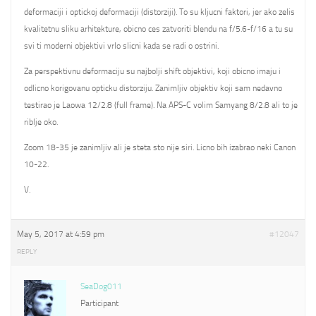
deformaciji i optickoj deformaciji (distorziji). To su kljucni faktori, jer ako zelis
kvalitetnu sliku arhitekture, obicno ces zatvoriti blendu na f/5.6-f/16 a tu su
svi ti moderni objektivi vrlo slicni kada se radi o ostrini.
Za perspektivnu deformaciju su najbolji shift objektivi, koji obicno imaju i
odlicno korigovanu opticku distorziju. Zanimljiv objektiv koji sam nedavno
testirao je Laowa 12/2.8 (full frame). Na APS-C volim Samyang 8/2.8 ali to je
riblje oko.
Zoom 18-35 je zanimljiv ali je steta sto nije siri. Licno bih izabrao neki Canon
10-22.
V.
May 5, 2017 at 4:59 pm
#12047
REPLY
SeaDog011
Participant