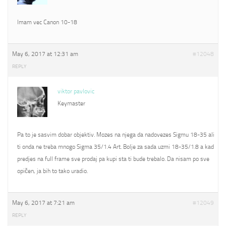
Imam vec Canon 10-18
May 6, 2017 at 12:31 am
#12048
REPLY
viktor pavlovic
Keymaster
Pa to je sasvim dobar objektiv. Mozes na njega da nadovezes Sigmu 18-35 ali
ti onda ne treba mnogo Sigma 35/1.4 Art. Bolje za sada uzmi 18-35/1.8 a kad
predjes na full frame sve prodaj pa kupi sta ti bude trebalo. Da nisam po sve
opičen, ja bih to tako uradio.
May 6, 2017 at 7:21 am
#12049
REPLY