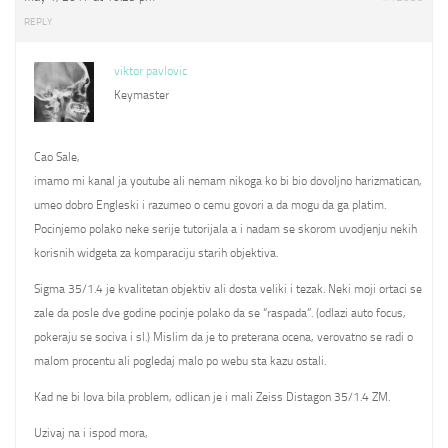
REPLY
viktor pavlovic
Keymaster
Cao Sale,
imamo mi kanal ja youtube ali nemam nikoga ko bi bio dovoljno harizmatican,
umeo dobro Engleski i razumeo o cemu govori a da mogu da ga platim.
Pocinjemo polako neke serije tutorijala a i nadam se skorom uvodjenju nekih
korisnih widgeta za komparaciju starih objektiva.
Sigma 35/1.4 je kvalitetan objektiv ali dosta veliki i tezak. Neki moji ortaci se
zale da posle dve godine pocinje polako da se “raspada”. (odlazi auto focus,
pokeraju se sociva i sl.) Mislim da je to preterana ocena, verovatno se radi o
malom procentu ali pogledaj malo po webu sta kazu ostali.
Kad ne bi lova bila problem, odlican je i mali Zeiss Distagon 35/1.4 ZM.
Uzivaj na i ispod mora,