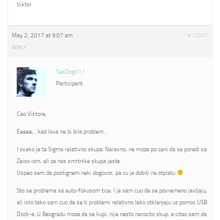
Viktor
May 2, 2017 at 9:07 am
#12037
REPLY
SeaDog011
Participant
Cao Viktore,
Eeeee,…kad lova ne bi bila problem…
I ovako je ta Sigma relativno skupa. Naravno, ne moze po ceni da se poredi sa
Zeiss-om, ali za nas smrtnike skupa jeste.
Uspeo sam da postignem neki dogovor, pa cu je dobiti na otplatu
Sto se problema sa auto-fokusom tice, I ja sam cuo da se povremeno javljaju,
ali isto tako sam cuo da se ti problemi relativno lako otklanjaju uz pomoc USB
Dock-a. U Beogradu moze da se kupi, nije nesto narocito skup, a citao sam da