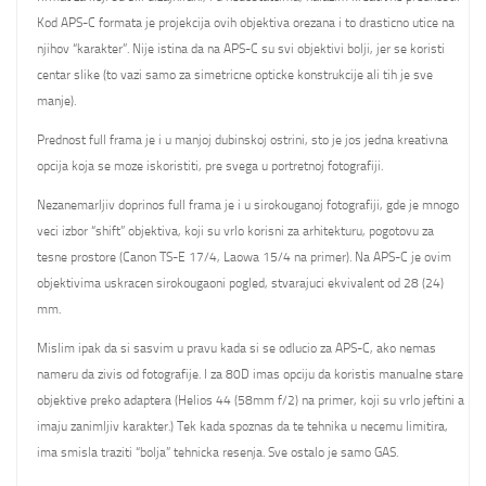
Kod APS-C formata je projekcija ovih objektiva orezana i to drasticno utice na
njihov “karakter”. Nije istina da na APS-C su svi objektivi bolji, jer se koristi
centar slike (to vazi samo za simetricne opticke konstrukcije ali tih je sve
manje).
Prednost full frama je i u manjoj dubinskoj ostrini, sto je jos jedna kreativna
opcija koja se moze iskoristiti, pre svega u portretnoj fotografiji.
Nezanemarljiv doprinos full frama je i u sirokouganoj fotografiji, gde je mnogo
veci izbor “shift” objektiva, koji su vrlo korisni za arhitekturu, pogotovu za
tesne prostore (Canon TS-E 17/4, Laowa 15/4 na primer). Na APS-C je ovim
objektivima uskracen sirokougaoni pogled, stvarajuci ekvivalent od 28 (24)
mm.
Mislim ipak da si sasvim u pravu kada si se odlucio za APS-C, ako nemas
nameru da zivis od fotografije. I za 80D imas opciju da koristis manualne stare
objektive preko adaptera (Helios 44 (58mm f/2) na primer, koji su vrlo jeftini a
imaju zanimljiv karakter.) Tek kada spoznas da te tehnika u necemu limitira,
ima smisla traziti “bolja” tehnicka resenja. Sve ostalo je samo GAS.