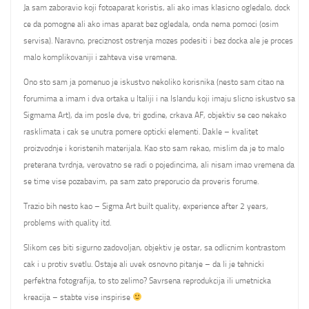
Ja sam zaboravio koji fotoaparat koristis, ali ako imas klasicno ogledalo, dock
ce da pomogne ali ako imas aparat bez ogledala, onda nema pomoci (osim
servisa). Naravno, preciznost ostrenja mozes podesiti i bez docka ale je proces
malo komplikovaniji i zahteva vise vremena.
Ono sto sam ja pomenuo je iskustvo nekoliko korisnika (nesto sam citao na
forumima a imam i dva ortaka u Italiji i na Islandu koji imaju slicno iskustvo sa
Sigmama Art), da im posle dve, tri godine, crkava AF, objektiv se ceo nekako
rasklimata i cak se unutra pomere opticki elementi. Dakle – kvalitet
proizvodnje i koristenih materijala. Kao sto sam rekao, mislim da je to malo
preterana tvrdnja, verovatno se radi o pojedincima, ali nisam imao vremena da
se time vise pozabavim, pa sam zato preporucio da proveris forume.
Trazio bih nesto kao – Sigma Art built quality, experience after 2 years,
problems with quality itd.
Slikom ces biti sigurno zadovoljan, objektiv je ostar, sa odlicnim kontrastom
cak i u protiv svetlu. Ostaje ali uvek osnovno pitanje – da li je tehnicki
perfektna fotografija, to sto zelimo? Savrsena reprodukcija ili umetnicka
kreacija – stabte vise inspirise