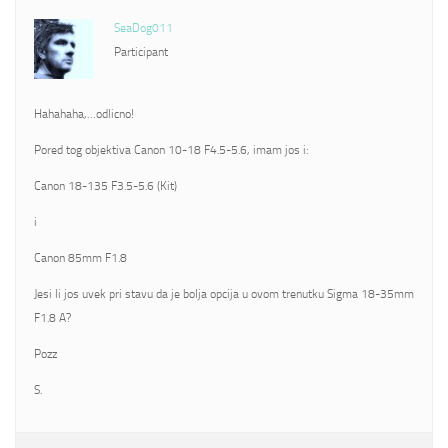
SeaDog011
Participant
Hahahaha,…odlicno!
Pored tog objektiva Canon 10-18 F4.5-5.6, imam jos i:
Canon 18-135 F3.5-5.6 (Kit)
i
Canon 85mm F1.8
Jesi li jos uvek pri stavu da je bolja opcija u ovom trenutku Sigma 18-35mm
F1.8 A?
Pozz
S.