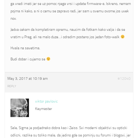
ga vredi imati jer se uz pomoc njega vrsi i update firmware-a. Iskreno, nemam
pojma ni kako, a ni o cemu se zapravo radi, jer sam u svemu ovome jos uvek
nov.
Jedva cekam da kompletiram opremu, naucim da fotkam kako valja i da se
vratim u Prag, ali na malo duze…i odradim posteno jos jedan foto-walk
Hvala na savetima.
Budi dobar i cujemo se
May 3, 2017 at 10:19 am
#12040
REPLY
viktor pavlovic
Keymaster
Sale, Sigma je podjednako dobra kao i Zeiss. Svi moderni objektivi su opticki
odlicni, razlike su toliko male, da jedino gde se pominju su forumi i blogovi, jer