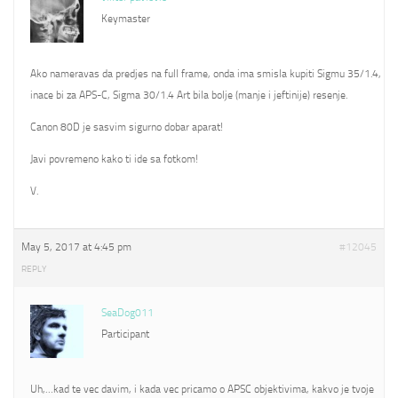
Keymaster
Ako nameravas da predjes na full frame, onda ima smisla kupiti Sigmu 35/1.4,
inace bi za APS-C, Sigma 30/1.4 Art bila bolje (manje i jeftinije) resenje.
Canon 80D je sasvim sigurno dobar aparat!
Javi povremeno kako ti ide sa fotkom!
V.
May 5, 2017 at 4:45 pm
#12045
REPLY
SeaDog011
Participant
Uh,…kad te vec davim, i kada vec pricamo o APSC objektivima, kakvo je tvoje