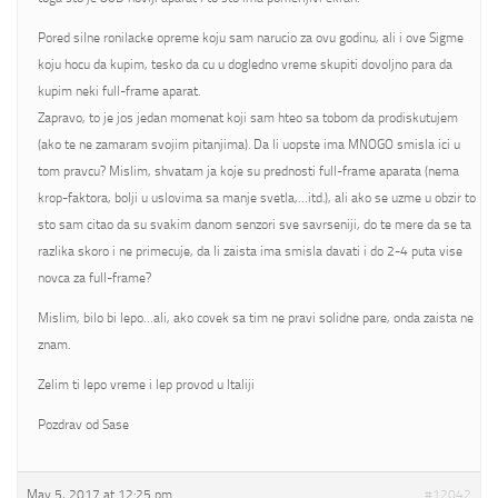
Pored silne ronilacke opreme koju sam narucio za ovu godinu, ali i ove Sigme
koju hocu da kupim, tesko da cu u dogledno vreme skupiti dovoljno para da
kupim neki full-frame aparat.
Zapravo, to je jos jedan momenat koji sam hteo sa tobom da prodiskutujem
(ako te ne zamaram svojim pitanjima). Da li uopste ima MNOGO smisla ici u
tom pravcu? Mislim, shvatam ja koje su prednosti full-frame aparata (nema
krop-faktora, bolji u uslovima sa manje svetla,…itd.), ali ako se uzme u obzir to
sto sam citao da su svakim danom senzori sve savrseniji, do te mere da se ta
razlika skoro i ne primecuje, da li zaista ima smisla davati i do 2-4 puta vise
novca za full-frame?
Mislim, bilo bi lepo…ali, ako covek sa tim ne pravi solidne pare, onda zaista ne
znam.
Zelim ti lepo vreme i lep provod u Italiji
Pozdrav od Sase
May 5, 2017 at 12:25 pm
#12042