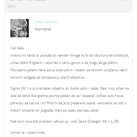
REPLY
viktor pavlovic
Keymaster
Cao Sale,
imamo mi kanal ja youtube ali nemam nikoga ko bi bio dovoljno harizmatican,
umeo dobro Engleski i razumeo o cemu govori a da mogu da ga platim.
Pocinjemo polako neke serije tutorijala a i nadam se skorom uvodjenju nekih
korisnih widgeta za komparaciju starih objektiva.
Sigma 35/1.4 je kvalitetan objektiv ali dosta veliki i tezak. Neki moji ortaci se
zale da posle dve godine pocinje polako da se “raspada”. (odlazi auto focus,
pokeraju se sociva i sl.) Mislim da je to preterana ocena, verovatno se radi o
malom procentu ali pogledaj malo po webu sta kazu ostali.
Kad ne bi lova bila problem, odlican je i mali Zeiss Distagon 35/1.4 ZM.
Uzivaj na i ispod mora,