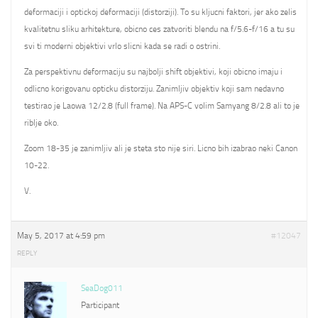
deformaciji i optickoj deformaciji (distorziji). To su kljucni faktori, jer ako zelis
kvalitetnu sliku arhitekture, obicno ces zatvoriti blendu na f/5.6-f/16 a tu su
svi ti moderni objektivi vrlo slicni kada se radi o ostrini.
Za perspektivnu deformaciju su najbolji shift objektivi, koji obicno imaju i
odlicno korigovanu opticku distorziju. Zanimljiv objektiv koji sam nedavno
testirao je Laowa 12/2.8 (full frame). Na APS-C volim Samyang 8/2.8 ali to je
riblje oko.
Zoom 18-35 je zanimljiv ali je steta sto nije siri. Licno bih izabrao neki Canon
10-22.
V.
May 5, 2017 at 4:59 pm
#12047
REPLY
SeaDog011
Participant