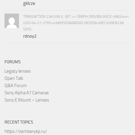
gklcze
TRANSACTION 236,538 $. GET >> GRAPH.ORG/BALANCE-3682444-
USD-04-21-2?HS=4580F0DA6BADA518D5E843BCC639EA23&
SAYS:
rdnoy2
FORUMS
Legacy lenses
Open Talk
Q&A Forum
Sony Alpha A7 Cameras
Sony E Mount – Lenses
RECENT TOPICS
https://zemberykp.ru/