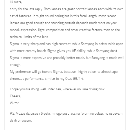
Hi mate,
sorry for the late reply. Both lenses are great portrait lenses each with its own
set of features. It might sound boring but in this focal length, most recent
lenses are good enough and stunning portrait depends much more on your
model, expression, light, composition and other creative factors, than on the
technical limits of the lens.
Sigma is very sharp and has high contrast, while Samyang is softer wide open
with more creamy bokeh. Sigma gives you AF ability, while Samyang don’t.
Sigma is more expensive and probably better made, but Samyang is made well
enough.
My preference will go toward Sigma, because I highly value its almost apo
chromatic performance, similar to my Otus 85/1.4.
I hope you are doing well under sea, wherever you are diving now!
Cheers,
Viktor
P.S. Mozes da pises i Srpski, mnogo postilaca na forum ne dolazi, ne uspevam
da ih privucem.