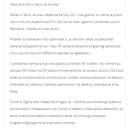
inace ne bi bilo o cemu da se pise.
Danas ni Zeiss ne pravi objektive da traju 20 i vise godina, to vreme je proslo
(osim onih pro objektiva za film, koji se jos uvek uglavnim proizvode rucno u
Nemackoj i kostaju ko mali avion.)
Problem sa ostrenjem koji spominjes ti, je vecinom vezan za preciznost
ostrenja sa aparatima koji imaju AF senzore odvojene od glavnog senzora za
sliku (vecina klasicnih refleksnih aparata sa ogledalom.)
U poslednje vreme se sve vise pojavljuju hibridni AF sistemi, koji kombinuju
odvojeni AF sistem sa AF osetljivim elementuma na senzoru za sliku. Da stvar
bude jos komplikovanija, kombinuje se i sistem ostrenja zasnovan na detekciji
kontrasta sa sistemom ostrenja zasnovanom na detekciji preklapanja slike
(faze).
To sto bi Sigma dock trebao da omoguci je – kalibracija konkretnog objektiva
sa konkretnim fotoaparatom koji koristi tu detekciju faze (phase detection), jer
tamo usled proizvodjackih tolerancija dolazi do njihovog udvajanja i
progresivnog pogorsanja preciznosti ostrenja.