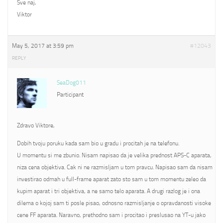
Sve naj,
Viktor
May 5, 2017 at 3:59 pm
#12043
REPLY
SeaDog011
Participant
Zdravo Viktore,
Dobih tvoju poruku kada sam bio u gradu i procitah je na telefonu.
U momentu si me zbunio. Nisam napisao da je velika prednost APS-C aparata,
niza cena objektiva. Cak ni ne razmisljam u tom pravcu. Napisao sam da nisam
investirao odmah u full-frame aparat zato sto sam u tom momentu zeleo da
kupim aparat i tri objektiva, a ne samo telo aparata. A drugi razlog je i ona
dilema o kojoj sam ti posle pisao, odnosno razmisljanje o opravdanosti visoke
cene FF aparata. Naravno, prethodno sam i procitao i preslusao na YT-u jako