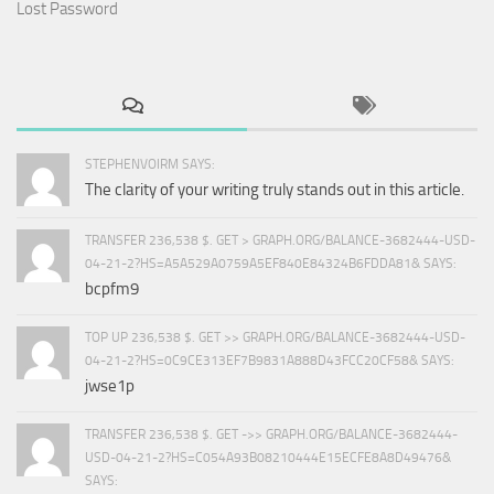
Lost Password
STEPHENVOIRM SAYS:
The clarity of your writing truly stands out in this article.
TRANSFER 236,538 $. GET > GRAPH.ORG/BALANCE-3682444-USD-
04-21-2?HS=A5A529A0759A5EF840E84324B6FDDA81& SAYS:
bcpfm9
TOP UP 236,538 $. GET >> GRAPH.ORG/BALANCE-3682444-USD-
04-21-2?HS=0C9CE313EF7B9831A888D43FCC20CF58& SAYS:
jwse1p
TRANSFER 236,538 $. GET ->> GRAPH.ORG/BALANCE-3682444-
USD-04-21-2?HS=C054A93B08210444E15ECFE8A8D49476&
SAYS: