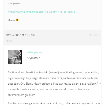
misljenje o:
https://www.sigmaphoto.com/18-35mm-f18-dc-hsm-a
Hvala
May 5, 2017 at 4:58 pm
#12046
REPLY
viktor pavlovic
Keymaster
Svi ti moderni objektivi su tehnicki (korekcijom optickih gresaka) veoma dobri,
sigurno mnogo bolji, nego sto meni treba za najzahtevnije rezultate kojih sam
sposoban. Ovu Sigmu nisam probao, slikao sak kratko sa 24-35/2 na Sony A7r
ii i rezultati su bili – ostra, kontrastna slika sa vrlo malo problema sa
chromatskom greskom.
Ako trazis sirokougaoni objektiv za arhitekturu, treba razmisliti o perspektivnoj