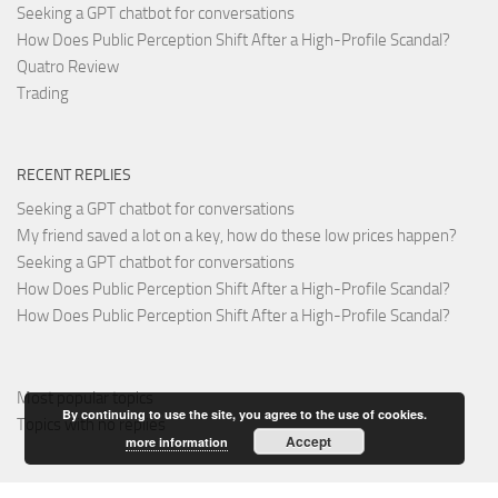
Seeking a GPT chatbot for conversations
How Does Public Perception Shift After a High-Profile Scandal?
Quatro Review
Trading
RECENT REPLIES
Seeking a GPT chatbot for conversations
My friend saved a lot on a key, how do these low prices happen?
Seeking a GPT chatbot for conversations
How Does Public Perception Shift After a High-Profile Scandal?
How Does Public Perception Shift After a High-Profile Scandal?
Most popular topics
By continuing to use the site, you agree to the use of cookies.
Topics with no replies
Accept
more information