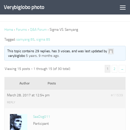
Verybiglobo photo
Home
›
Forums
›
Q&A Forum
›
Sigma VS. Samyang
Tagged:
samyang 85
,
sigma 85
This topic contains 29 replies, has 3 voices, and was last updated by
verybiglobo
5 years, 9 months ago
.
Viewing 15 posts - 1 through 15 (of 30 total)
1
2
→
Author
Posts
March 28, 2017 at 12:54 pm
#11539
REPLY
SeaDog011
Participant