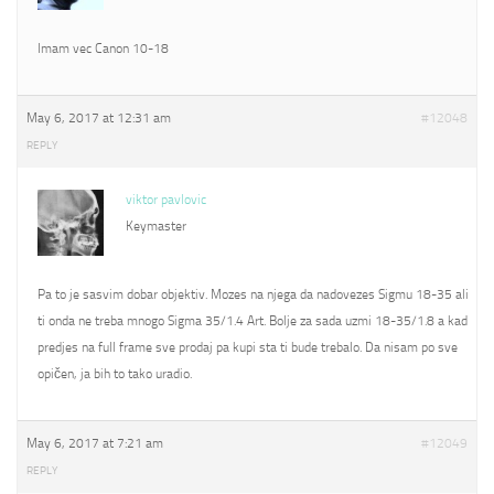
Imam vec Canon 10-18
May 6, 2017 at 12:31 am
#12048
REPLY
viktor pavlovic
Keymaster
Pa to je sasvim dobar objektiv. Mozes na njega da nadovezes Sigmu 18-35 ali
ti onda ne treba mnogo Sigma 35/1.4 Art. Bolje za sada uzmi 18-35/1.8 a kad
predjes na full frame sve prodaj pa kupi sta ti bude trebalo. Da nisam po sve
opičen, ja bih to tako uradio.
May 6, 2017 at 7:21 am
#12049
REPLY