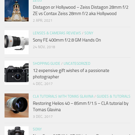
ZEISS
Distagon or Hollywood – Zeiss Distagon 28mm f/2
ZE vs Contax Zeiss 28mm f/2 aka Hollywood
2 APR, 2021
LENSES & CAMERAS REVIEWS
/
SONY
Sony FE 400mm f/2.8 GM Hands On
24 NOV, 2018
SHOPPING GUIDE
/
UNCATEGORIZED
12 expensive gift wishes of a passionate
photographer
4 DEC, 2017
CLA TUTORIALS WITH TOMAS GLAVINA
/
GUIDES & TUTORIALS
Restoring Helios 40 – 85mm f/1.5 – CLA tutorial by
Tomas Glavina
3 DEC, 2017
SONY