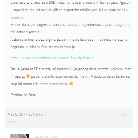
puno recenzija, analiza o 80D i neizmerno je bilo vise onih koji su pisali/govorili
u superlativima, od onih drugih sa suprotnim misljenjem. A i uklapao mi se u
racunicu.
Mislim da nisam pogresio i da ce za pocetak mog interesovanja za fotografiju,
biti dobro sredstvo.
A zbunio si me i u vezi Sigme, pa sam morao da proverim da nisam slucajno
pogresio, ali nisam. Ono sto me zanima je:
https://www.sigmaphoto.com/35mm-f14-dg-hsm-a
Dakle, jeste za FF aparate, ali mozda cu i ja jednog dana (mozda i uskoro) imati
FF aparat
pa bar o staklu necu morati da mislim. A dotle cu da se borim sa
crop faktorom i da radim matematiku
Pozdrav od Sase
May 5, 2017 at 4:28 pm
#12044
REPLY
viktor pavlovic