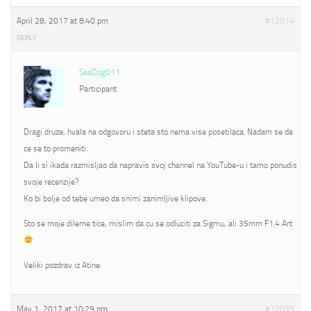
April 28, 2017 at 8:40 pm
#12014
REPLY
SeaDog011
Participant
Dragi druze, hvala na odgovoru i steta sto nema vise posetilaca. Nadam se da
ce se to promeniti.
Da li si ikada razmisljao da napravis svoj channel na YouTube-u i tamo ponudis
svoje recenzije?
Ko bi bolje od tebe umeo da snimi zanimljive klipove.
Sto se moje dileme tice, mislim da cu se odluciti za Sigmu, ali 35mm F1.4 Art
Veliki pozdrav iz Atine
May 1, 2017 at 10:29 pm
#12035