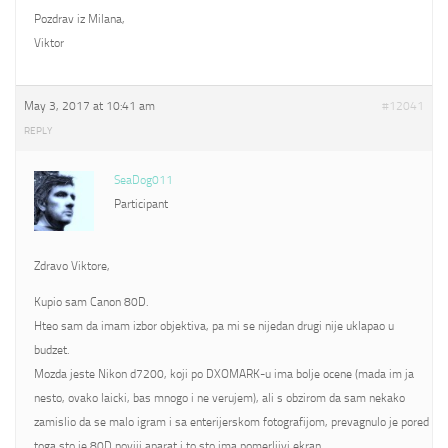
Pozdrav iz Milana,
Viktor
May 3, 2017 at 10:41 am
#12041
REPLY
SeaDog011
Participant
Zdravo Viktore,
Kupio sam Canon 80D.
Hteo sam da imam izbor objektiva, pa mi se nijedan drugi nije uklapao u
budzet.
Mozda jeste Nikon d7200, koji po DXOMARK-u ima bolje ocene (mada im ja
nesto, ovako laicki, bas mnogo i ne verujem), ali s obzirom da sam nekako
zamislio da se malo igram i sa enterijerskom fotografijom, prevagnulo je pored
toga sto je 80D noviji aparat i to sto ima pomerljivi ekran.