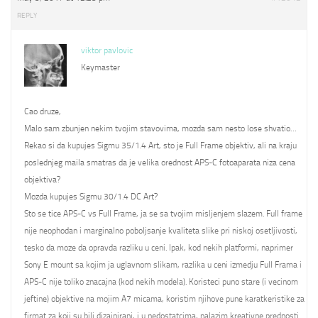
REPLY
viktor pavlovic
Keymaster
Cao druze,
Malo sam zbunjen nekim tvojim stavovima, mozda sam nesto lose shvatio…
Rekao si da kupujes Sigmu 35/1.4 Art, sto je Full Frame objektiv, ali na kraju
poslednjeg maila smatras da je velika orednost APS-C fotoaparata niza cena
objektiva?
Mozda kupujes Sigmu 30/1.4 DC Art?
Sto se tice APS-C vs Full Frame, ja se sa tvojim misljenjem slazem. Full frame
nije neophodan i marginalno poboljsanje kvaliteta slike pri niskoj osetljivosti,
tesko da moze da opravda razliku u ceni. Ipak, kod nekih platformi, naprimer
Sony E mount sa kojim ja uglavnom slikam, razlika u ceni izmedju Full Frama i
APS-C nije toliko znacajna (kod nekih modela). Koristeci puno stare (i vecinom
jeftine) objektive na mojim A7 micama, koristim njihove pune karatkeristike za
firmat za koji su bili dizajnirani, i u nedostatcima, nalazim kreativne prednosti.