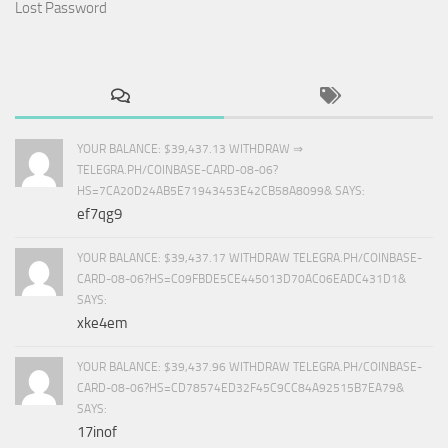
Lost Password
YOUR BALANCE: $39,437.13 WITHDRAW ⇒
TELEGRA.PH/COINBASE-CARD-08-06?
HS=7CA20D24AB5E71943453E42CB58A8099& SAYS:
ef7qg9
YOUR BALANCE: $39,437.17 WITHDRAW TELEGRA.PH/COINBASE-
CARD-08-06?HS=C09FBDE5CE445013D70AC06EADC431D1&
SAYS:
xke4em
YOUR BALANCE: $39,437.96 WITHDRAW TELEGRA.PH/COINBASE-
CARD-08-06?HS=CD78574ED32F45C9CC84A92515B7EA79&
SAYS:
17inof