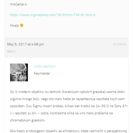
misljenje o:
https://www.sigmaphoto.com/18-35mm-f18-dc-hsm-a
Hvala
May 5, 2017 at 4:58 pm
#12046
REPLY
viktor pavlovic
Keymaster
Svi ti moderni objektivi su tehnicki (korekcijom optickih gresaka) veoma dobri,
sigurno mnogo bolji, nego sto meni treba za najzahtevnije rezultate kojih sam
sposoban. Ovu Sigmu nisam probao, slikao sak kratko sa 24-35/2 na Sony A7r
ii i rezultati su bili – ostra, kontrastna slika sa vrlo malo problema sa
chromatskom greskom.
Ako trazis sirokougaoni objektiv za arhitekturu, treba razmisliti o perspektivnoj