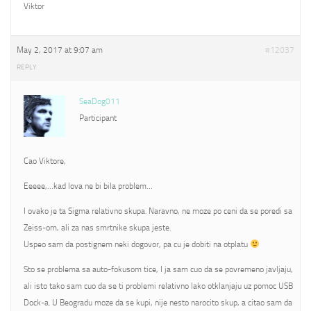
Viktor
May 2, 2017 at 9:07 am
#12037
REPLY
SeaDog011
Participant
Cao Viktore,
Eeeee,…kad lova ne bi bila problem…
I ovako je ta Sigma relativno skupa. Naravno, ne moze po ceni da se poredi sa
Zeiss-om, ali za nas smrtnike skupa jeste.
Uspeo sam da postignem neki dogovor, pa cu je dobiti na otplatu
Sto se problema sa auto-fokusom tice, I ja sam cuo da se povremeno javljaju,
ali isto tako sam cuo da se ti problemi relativno lako otklanjaju uz pomoc USB
Dock-a. U Beogradu moze da se kupi, nije nesto narocito skup, a citao sam da