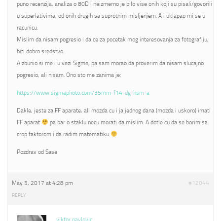
puno recenzija, analiza o 80D i neizmerno je bilo vise onih koji su pisali/govorili
u superlativima, od onih drugih sa suprotnim misljenjem. A i uklapao mi se u
racunicu.
Mislim da nisam pogresio i da ce za pocetak mog interesovanja za fotografiju,
biti dobro sredstvo.
A zbunio si me i u vezi Sigme, pa sam morao da proverim da nisam slucajno
pogresio, ali nisam. Ono sto me zanima je:
https://www.sigmaphoto.com/35mm-f14-dg-hsm-a
Dakle, jeste za FF aparate, ali mozda cu i ja jednog dana (mozda i uskoro) imati
FF aparat
pa bar o staklu necu morati da mislim. A dotle cu da se borim sa
crop faktorom i da radim matematiku
Pozdrav od Sase
May 5, 2017 at 4:28 pm
#12044
REPLY
viktor pavlovic