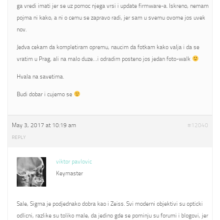
ga vredi imati jer se uz pomoc njega vrsi i update firmware-a. Iskreno, nemam
pojma ni kako, a ni o cemu se zapravo radi, jer sam u svemu ovome jos uvek
nov.
Jedva cekam da kompletiram opremu, naucim da fotkam kako valja i da se
vratim u Prag, ali na malo duze…i odradim posteno jos jedan foto-walk
Hvala na savetima.
Budi dobar i cujemo se
May 3, 2017 at 10:19 am
#12040
REPLY
viktor pavlovic
Keymaster
Sale, Sigma je podjednako dobra kao i Zeiss. Svi moderni objektivi su opticki
odlicni, razlike su toliko male, da jedino gde se pominju su forumi i blogovi, jer