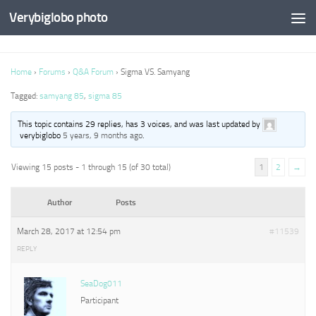
Verybiglobo photo
Home
›
Forums
›
Q&A Forum
›
Sigma VS. Samyang
Tagged:
samyang 85
,
sigma 85
This topic contains 29 replies, has 3 voices, and was last updated by
verybiglobo
5 years, 9 months ago
.
Viewing 15 posts - 1 through 15 (of 30 total)
1
2
→
Author
Posts
March 28, 2017 at 12:54 pm
#11539
REPLY
SeaDog011
Participant