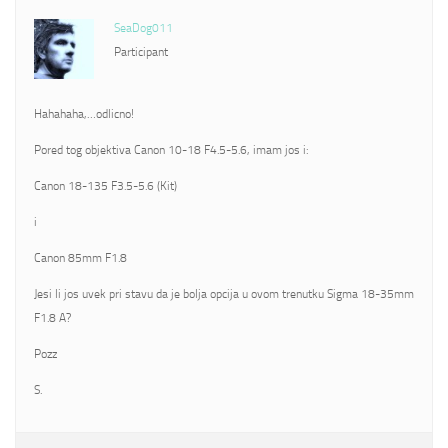
SeaDog011
Participant
Hahahaha,…odlicno!
Pored tog objektiva Canon 10-18 F4.5-5.6, imam jos i:
Canon 18-135 F3.5-5.6 (Kit)
i
Canon 85mm F1.8
Jesi li jos uvek pri stavu da je bolja opcija u ovom trenutku Sigma 18-35mm
F1.8 A?
Pozz
S.