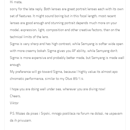
Hi mate,
sorry for the late reply. Both lenses are great portrait lenses each with its own
set of features. It might sound boring but in this focal length, most recent
lenses are good enough and stunning portrait depends much more on your
model, expression, light, composition and other creative factors, than on the
technical limits of the lens.
Sigma is very sharp and has high contrast, while Samyang is softer wide open
with more creamy bokeh. Sigma gives you AF ability, while Samyang don’t.
Sigma is more expensive and probably better made, but Samyang is made well
enough.
My preference will go toward Sigma, because I highly value its almost apo
chromatic performance, similar to my Otus 85/1.4.
I hope you are doing well under sea, wherever you are diving now!
Cheers,
Viktor
P.S. Mozes da pises i Srpski, mnogo postilaca na forum ne dolazi, ne uspevam
da ih privucem.