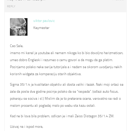
REPLY
viktor pavlovic
Keymaster
Cao Sale,
imamo mi kanal ja youtube ali nemam nikoga ko bi bio dovoljno harizmatican,
umeo dobro Engleski i razumeo o cemu govori a da mogu da ga platim.
Pocinjemo polako neke serije tutorijala a i nadam se skorom uvodjenju nekih
korisnih widgeta za komparaciju starih objektiva.
Sigma 35/1.4 je kvalitetan objektiv ali dosta veliki i tezak. Neki moji ortaci se
zale da posle dve godine pocinje polako da se “raspada”. (odlazi auto focus,
pokeraju se sociva i sl.) Mislim da je to preterana ocena, verovatno se radi o
malom procentu ali pogledaj malo po webu sta kazu ostali.
Kad ne bi lova bila problem, odlican je i mali Zeiss Distagon 35/1.4 ZM.
Uzivaj na i ispod mora,