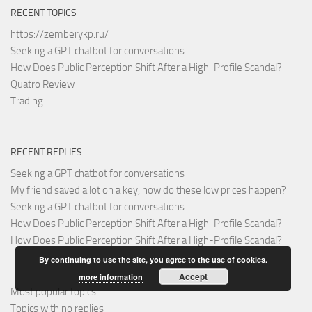
RECENT TOPICS
https://zemberykp.ru/
Seeking a GPT chatbot for conversations
How Does Public Perception Shift After a High-Profile Scandal?
Quatro Review
Trading
RECENT REPLIES
Seeking a GPT chatbot for conversations
My friend saved a lot on a key, how do these low prices happen?
Seeking a GPT chatbot for conversations
How Does Public Perception Shift After a High-Profile Scandal?
How Does Public Perception Shift After a High-Profile Scandal?
By continuing to use the site, you agree to the use of cookies.
Accept
more information
Most popular topics
Topics with no replies