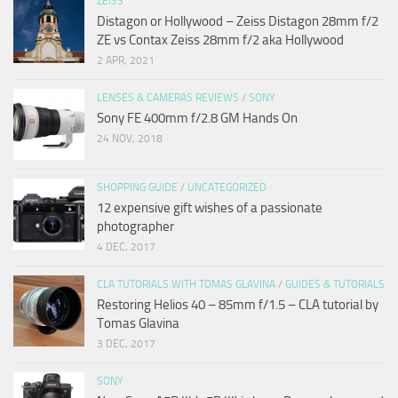
ZEISS
Distagon or Hollywood – Zeiss Distagon 28mm f/2
ZE vs Contax Zeiss 28mm f/2 aka Hollywood
2 APR, 2021
LENSES & CAMERAS REVIEWS
/
SONY
Sony FE 400mm f/2.8 GM Hands On
24 NOV, 2018
SHOPPING GUIDE
/
UNCATEGORIZED
12 expensive gift wishes of a passionate
photographer
4 DEC, 2017
CLA TUTORIALS WITH TOMAS GLAVINA
/
GUIDES & TUTORIALS
Restoring Helios 40 – 85mm f/1.5 – CLA tutorial by
Tomas Glavina
3 DEC, 2017
SONY