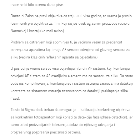
inace ne bi bilo o cemu da se pise.
Danas ni Zeiss ne pravi objektive da traju 20 i vise godina, to vreme je proslo
(osim onih pro objektiva za film, koji se jos uvek uglavnim proizvode rucno u
Nemackoj i kostaju ko mali avion.)
Problem sa ostrenjem koji spominjes ti, je vecinom vezan za preciznost
ostrenja sa aparatima koji imaju AF senzore odvojene od glavnog senzora za
sliku (vecina klasicnih refleksnih aparata sa ogledalom.)
U poslednje vreme se sve vise pojavljuju hibridni AF sistemi, koji kombinuju
odvojeni AF sistem sa AF osetljivim elementuma na senzoru za sliku. Da stvar
bude jos komplikovanija, kombinuje se i sistem ostrenja zasnovan na detekciji
kontrasta sa sistemom ostrenja zasnovanom na detekciji preklapanja slike
(faze).
To sto bi Sigma dock trebao da omoguci je – kalibracija konkretnog objektiva
sa konkretnim fotoaparatom koji koristi tu detekciju faze (phase detection), jer
tamo usled proizvodjackih tolerancija dolazi do njihovog udvajanja i
progresivnog pogorsanja preciznosti ostrenja.