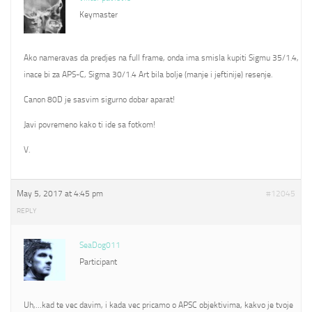
Keymaster
Ako nameravas da predjes na full frame, onda ima smisla kupiti Sigmu 35/1.4,
inace bi za APS-C, Sigma 30/1.4 Art bila bolje (manje i jeftinije) resenje.
Canon 80D je sasvim sigurno dobar aparat!
Javi povremeno kako ti ide sa fotkom!
V.
May 5, 2017 at 4:45 pm
#12045
REPLY
SeaDog011
Participant
Uh,…kad te vec davim, i kada vec pricamo o APSC objektivima, kakvo je tvoje