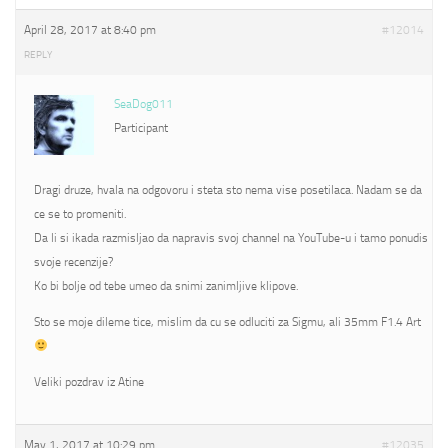
April 28, 2017 at 8:40 pm
#12014
REPLY
SeaDog011
Participant
Dragi druze, hvala na odgovoru i steta sto nema vise posetilaca. Nadam se da
ce se to promeniti.
Da li si ikada razmisljao da napravis svoj channel na YouTube-u i tamo ponudis
svoje recenzije?
Ko bi bolje od tebe umeo da snimi zanimljive klipove.
Sto se moje dileme tice, mislim da cu se odluciti za Sigmu, ali 35mm F1.4 Art
Veliki pozdrav iz Atine
May 1, 2017 at 10:29 pm
#12035