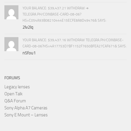
YOUR BALANCE: $39,437.21 WITHDRAW ➜
TELEGRA.PH/COINBASE-CARD-08-06?
HS=C054A93B08210444E15ECFE8A8D49476& SAYS:
2lv2lq
YOUR BALANCE: $39,437.16 WITHDRAW TELEGRA.PH/COINBASE-
CARD-08-06?HS=4A17753D7BF1152F7650BFEA27CAF671& SAYS:
n5fou1
FORUMS
Legacy lenses
Open Talk
Q&A Forum
Sony Alpha A7 Cameras
Sony E Mount – Lenses