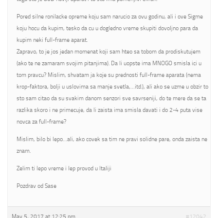
Pored silne ronilacke opreme koju sam narucio za ovu godinu, ali i ove Sigme
koju hocu da kupim, tesko da cu u dogledno vreme skupiti dovoljno para da
kupim neki full-frame aparat.
Zapravo, to je jos jedan momenat koji sam hteo sa tobom da prodiskutujem
(ako te ne zamaram svojim pitanjima). Da li uopste ima MNOGO smisla ici u
tom pravcu? Mislim, shvatam ja koje su prednosti full-frame aparata (nema
krop-faktora, bolji u uslovima sa manje svetla,…itd.), ali ako se uzme u obzir to
sto sam citao da su svakim danom senzori sve savrseniji, do te mere da se ta
razlika skoro i ne primecuje, da li zaista ima smisla davati i do 2-4 puta vise
novca za full-frame?
Mislim, bilo bi lepo…ali, ako covek sa tim ne pravi solidne pare, onda zaista ne
znam.
Zelim ti lepo vreme i lep provod u Italiji
Pozdrav od Sase
May 5, 2017 at 12:25 pm
#12042