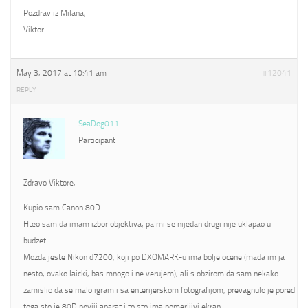
Pozdrav iz Milana,
Viktor
May 3, 2017 at 10:41 am
#12041
REPLY
SeaDog011
Participant
Zdravo Viktore,
Kupio sam Canon 80D.
Hteo sam da imam izbor objektiva, pa mi se nijedan drugi nije uklapao u
budzet.
Mozda jeste Nikon d7200, koji po DXOMARK-u ima bolje ocene (mada im ja
nesto, ovako laicki, bas mnogo i ne verujem), ali s obzirom da sam nekako
zamislio da se malo igram i sa enterijerskom fotografijom, prevagnulo je pored
toga sto je 80D noviji aparat i to sto ima pomerljivi ekran.