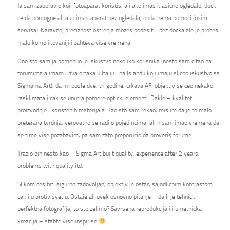
Ja sam zaboravio koji fotoaparat koristis, ali ako imas klasicno ogledalo, dock
ce da pomogne ali ako imas aparat bez ogledala, onda nema pomoci (osim
servisa). Naravno, preciznost ostrenja mozes podesiti i bez docka ale je proces
malo komplikovaniji i zahteva vise vremena.
Ono sto sam ja pomenuo je iskustvo nekoliko korisnika (nesto sam citao na
forumima a imam i dva ortaka u Italiji i na Islandu koji imaju slicno iskustvo sa
Sigmama Art), da im posle dve, tri godine, crkava AF, objektiv se ceo nekako
rasklimata i cak se unutra pomere opticki elementi. Dakle – kvalitet
proizvodnje i koristenih materijala. Kao sto sam rekao, mislim da je to malo
preterana tvrdnja, verovatno se radi o pojedincima, ali nisam imao vremena da
se time vise pozabavim, pa sam zato preporucio da proveris forume.
Trazio bih nesto kao – Sigma Art built quality, experience after 2 years,
problems with quality itd.
Slikom ces biti sigurno zadovoljan, objektiv je ostar, sa odlicnim kontrastom
cak i u protiv svetlu. Ostaje ali uvek osnovno pitanje – da li je tehnicki
perfektna fotografija, to sto zelimo? Savrsena reprodukcija ili umetnicka
kreacija – stabte vise inspirise