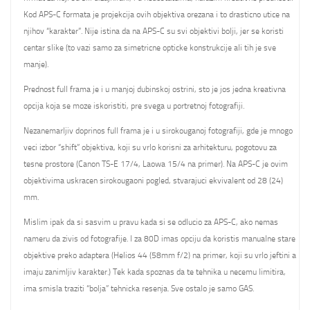
Kod APS-C formata je projekcija ovih objektiva orezana i to drasticno utice na
njihov “karakter”. Nije istina da na APS-C su svi objektivi bolji, jer se koristi
centar slike (to vazi samo za simetricne opticke konstrukcije ali tih je sve
manje).
Prednost full frama je i u manjoj dubinskoj ostrini, sto je jos jedna kreativna
opcija koja se moze iskoristiti, pre svega u portretnoj fotografiji.
Nezanemarljiv doprinos full frama je i u sirokouganoj fotografiji, gde je mnogo
veci izbor “shift” objektiva, koji su vrlo korisni za arhitekturu, pogotovu za
tesne prostore (Canon TS-E 17/4, Laowa 15/4 na primer). Na APS-C je ovim
objektivima uskracen sirokougaoni pogled, stvarajuci ekvivalent od 28 (24)
mm.
Mislim ipak da si sasvim u pravu kada si se odlucio za APS-C, ako nemas
nameru da zivis od fotografije. I za 80D imas opciju da koristis manualne stare
objektive preko adaptera (Helios 44 (58mm f/2) na primer, koji su vrlo jeftini a
imaju zanimljiv karakter.) Tek kada spoznas da te tehnika u necemu limitira,
ima smisla traziti “bolja” tehnicka resenja. Sve ostalo je samo GAS.