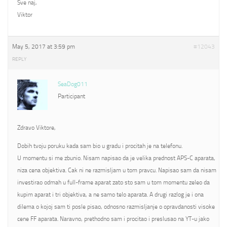
Sve naj,
Viktor
May 5, 2017 at 3:59 pm
#12043
REPLY
SeaDog011
Participant
Zdravo Viktore,
Dobih tvoju poruku kada sam bio u gradu i procitah je na telefonu.
U momentu si me zbunio. Nisam napisao da je velika prednost APS-C aparata,
niza cena objektiva. Cak ni ne razmisljam u tom pravcu. Napisao sam da nisam
investirao odmah u full-frame aparat zato sto sam u tom momentu zeleo da
kupim aparat i tri objektiva, a ne samo telo aparata. A drugi razlog je i ona
dilema o kojoj sam ti posle pisao, odnosno razmisljanje o opravdanosti visoke
cene FF aparata. Naravno, prethodno sam i procitao i preslusao na YT-u jako