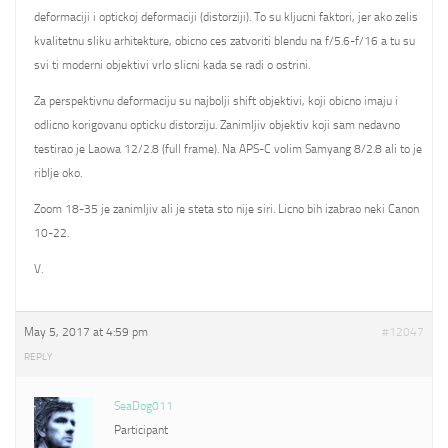
deformaciji i optickoj deformaciji (distorziji). To su kljucni faktori, jer ako zelis
kvalitetnu sliku arhitekture, obicno ces zatvoriti blendu na f/5.6-f/16 a tu su
svi ti moderni objektivi vrlo slicni kada se radi o ostrini.
Za perspektivnu deformaciju su najbolji shift objektivi, koji obicno imaju i
odlicno korigovanu opticku distorziju. Zanimljiv objektiv koji sam nedavno
testirao je Laowa 12/2.8 (full frame). Na APS-C volim Samyang 8/2.8 ali to je
riblje oko.
Zoom 18-35 je zanimljiv ali je steta sto nije siri. Licno bih izabrao neki Canon
10-22.
V.
May 5, 2017 at 4:59 pm
#12047
REPLY
SeaDog011
Participant