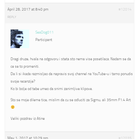
April 28, 2017 at 8:40 pm
#12014
REPLY
SeaDog011
Participant
Dragi druze, hvala na odgovoru i steta sto nema vise posetilaca. Nadam se da
ce se to promeniti.
Da li si ikada razmisljao da napravis svoj channel na YouTube-u i tamo ponudis
svoje recenzije?
Ko bi bolje od tebe umeo da snimi zanimljive klipove.
Sto se moje dileme tice, mislim da cu se odluciti za Sigmu, ali 35mm F1.4 Art
Veliki pozdrav iz Atine
May 1, 2017 at 10:29 pm
#12035