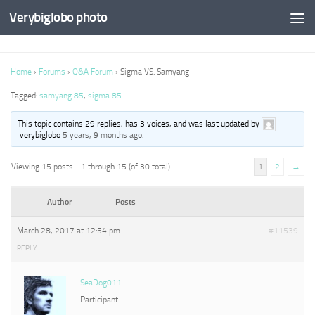
Verybiglobo photo
Home
›
Forums
›
Q&A Forum
›
Sigma VS. Samyang
Tagged:
samyang 85
,
sigma 85
This topic contains 29 replies, has 3 voices, and was last updated by
verybiglobo
5 years, 9 months ago
.
Viewing 15 posts - 1 through 15 (of 30 total)
1
2
→
Author
Posts
March 28, 2017 at 12:54 pm
#11539
REPLY
SeaDog011
Participant