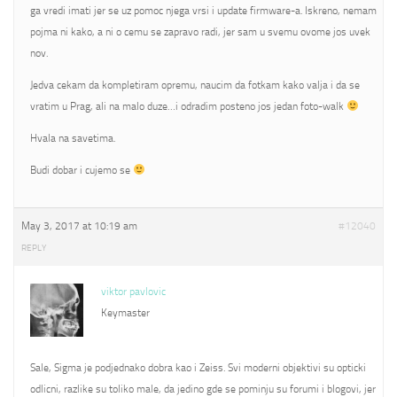
ga vredi imati jer se uz pomoc njega vrsi i update firmware-a. Iskreno, nemam
pojma ni kako, a ni o cemu se zapravo radi, jer sam u svemu ovome jos uvek
nov.
Jedva cekam da kompletiram opremu, naucim da fotkam kako valja i da se
vratim u Prag, ali na malo duze…i odradim posteno jos jedan foto-walk
Hvala na savetima.
Budi dobar i cujemo se
May 3, 2017 at 10:19 am
#12040
REPLY
viktor pavlovic
Keymaster
Sale, Sigma je podjednako dobra kao i Zeiss. Svi moderni objektivi su opticki
odlicni, razlike su toliko male, da jedino gde se pominju su forumi i blogovi, jer