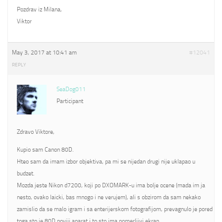
Pozdrav iz Milana,
Viktor
May 3, 2017 at 10:41 am
#12041
REPLY
SeaDog011
Participant
Zdravo Viktore,
Kupio sam Canon 80D.
Hteo sam da imam izbor objektiva, pa mi se nijedan drugi nije uklapao u
budzet.
Mozda jeste Nikon d7200, koji po DXOMARK-u ima bolje ocene (mada im ja
nesto, ovako laicki, bas mnogo i ne verujem), ali s obzirom da sam nekako
zamislio da se malo igram i sa enterijerskom fotografijom, prevagnulo je pored
toga sto je 80D noviji aparat i to sto ima pomerljivi ekran.