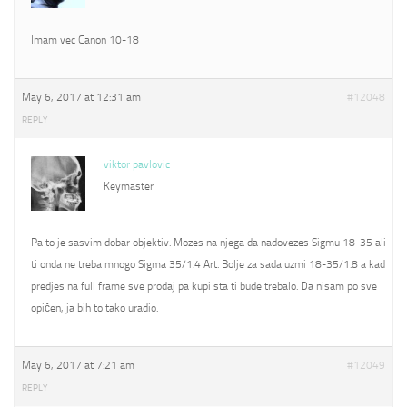
Imam vec Canon 10-18
May 6, 2017 at 12:31 am
#12048
REPLY
viktor pavlovic
Keymaster
Pa to je sasvim dobar objektiv. Mozes na njega da nadovezes Sigmu 18-35 ali
ti onda ne treba mnogo Sigma 35/1.4 Art. Bolje za sada uzmi 18-35/1.8 a kad
predjes na full frame sve prodaj pa kupi sta ti bude trebalo. Da nisam po sve
opičen, ja bih to tako uradio.
May 6, 2017 at 7:21 am
#12049
REPLY