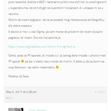
puno recenzija, analiza o 80D i neizmerno je bilo vise onih koji su pisali/govorili
u superlativima, od onih drugih sa suprotnim misljenjem. A i uklapao mi se u
racunicu.
Mislim da nisam pogresio i da ce za pocetak mog interesovanja za fotografiju,
biti dobro sredstvo.
A zbunio si me i u vezi Sigme, pa sam morao da proverim da nisam slucajno
pogresio, ali nisam. Ono sto me zanima je:
https://www.sigmaphoto.com/35mm-f14-dg-hsm-a
Dakle, jeste za FF aparate, ali mozda cu i ja jednog dana (mozda i uskoro) imati
FF aparat
pa bar o staklu necu morati da mislim. A dotle cu da se borim sa
crop faktorom i da radim matematiku
Pozdrav od Sase
May 5, 2017 at 4:28 pm
#12044
REPLY
viktor pavlovic