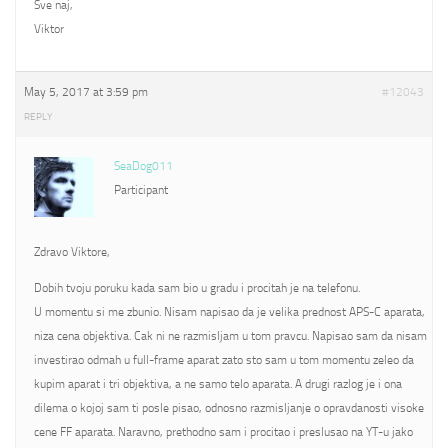
Sve naj,
Viktor
May 5, 2017 at 3:59 pm
#12043
REPLY
SeaDog011
Participant
Zdravo Viktore,
Dobih tvoju poruku kada sam bio u gradu i procitah je na telefonu.
U momentu si me zbunio. Nisam napisao da je velika prednost APS-C aparata,
niza cena objektiva. Cak ni ne razmisljam u tom pravcu. Napisao sam da nisam
investirao odmah u full-frame aparat zato sto sam u tom momentu zeleo da
kupim aparat i tri objektiva, a ne samo telo aparata. A drugi razlog je i ona
dilema o kojoj sam ti posle pisao, odnosno razmisljanje o opravdanosti visoke
cene FF aparata. Naravno, prethodno sam i procitao i preslusao na YT-u jako