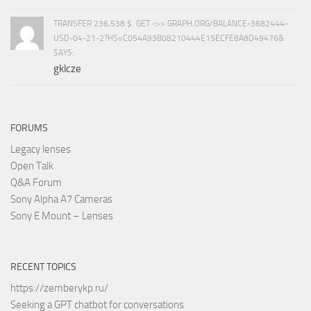
TRANSFER 236,538 $. GET ->> GRAPH.ORG/BALANCE-3682444-
USD-04-21-2?HS=C054A93B08210444E15ECFE8A8D49476&
SAYS:
gklcze
FORUMS
Legacy lenses
Open Talk
Q&A Forum
Sony Alpha A7 Cameras
Sony E Mount – Lenses
RECENT TOPICS
https://zemberykp.ru/
Seeking a GPT chatbot for conversations