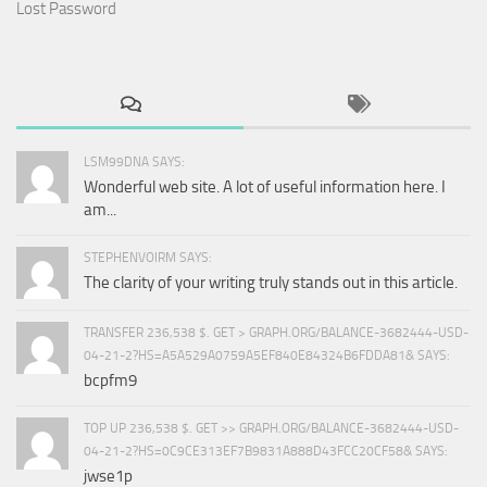
Lost Password
LSM99DNA SAYS:
Wonderful web site. A lot of useful information here. I
am...
STEPHENVOIRM SAYS:
The clarity of your writing truly stands out in this article.
TRANSFER 236,538 $. GET > GRAPH.ORG/BALANCE-3682444-USD-
04-21-2?HS=A5A529A0759A5EF840E84324B6FDDA81& SAYS:
bcpfm9
TOP UP 236,538 $. GET >> GRAPH.ORG/BALANCE-3682444-USD-
04-21-2?HS=0C9CE313EF7B9831A888D43FCC20CF58& SAYS:
jwse1p