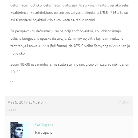
deformaciji i optickoj deformaciji (distorziji). To su kljucni faktori, jer ako zelis
kvalitetnu sliku arhitekture, obicno ces zatvoriti blendu na f/5.6-f/16 a tu su
svi ti moderni objektivi vrlo slicni kada se radi o ostrini.
Za perspektivnu deformaciju su najbolji shift objektivi, koji obicno imaju i
odlicno korigovanu opticku distorziju. Zanimljiv objektiv koji sam nedavno
testirao je Laowa 12/2.8 (full frame). Na APS-C volim Samyang 8/2.8 ali to je
riblje oko.
Zoom 18-35 je zanimljiv ali je steta sto nije siri. Licno bih izabrao neki Canon
10-22.
V.
May 5, 2017 at 4:59 pm
#12047
REPLY
SeaDog011
Participant