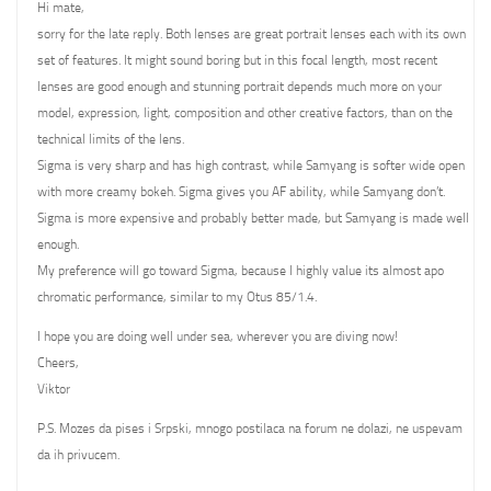
Hi mate,
sorry for the late reply. Both lenses are great portrait lenses each with its own
set of features. It might sound boring but in this focal length, most recent
lenses are good enough and stunning portrait depends much more on your
model, expression, light, composition and other creative factors, than on the
technical limits of the lens.
Sigma is very sharp and has high contrast, while Samyang is softer wide open
with more creamy bokeh. Sigma gives you AF ability, while Samyang don’t.
Sigma is more expensive and probably better made, but Samyang is made well
enough.
My preference will go toward Sigma, because I highly value its almost apo
chromatic performance, similar to my Otus 85/1.4.
I hope you are doing well under sea, wherever you are diving now!
Cheers,
Viktor
P.S. Mozes da pises i Srpski, mnogo postilaca na forum ne dolazi, ne uspevam
da ih privucem.