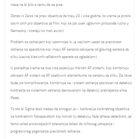
inace ne bi bilo o cemu da se pise.
Danas ni Zeiss ne pravi objektive da traju 20 i vise godina, to vreme je proslo
(osim onih pro objektiva za film, koji se jos uvek uglavnim proizvode rucno u
Nemackoj i kostaju ko mali avion.)
Problem sa ostrenjem koji spominjes ti, je vecinom vezan za preciznost
ostrenja sa aparatima koji imaju AF senzore odvojene od glavnog senzora za
sliku (vecina klasicnih refleksnih aparata sa ogledalom.)
U poslednje vreme se sve vise pojavljuju hibridni AF sistemi, koji kombinuju
odvojeni AF sistem sa AF osetljivim elementuma na senzoru za sliku. Da stvar
bude jos komplikovanija, kombinuje se i sistem ostrenja zasnovan na detekciji
kontrasta sa sistemom ostrenja zasnovanom na detekciji preklapanja slike
(faze).
To sto bi Sigma dock trebao da omoguci je – kalibracija konkretnog objektiva
sa konkretnim fotoaparatom koji koristi tu detekciju faze (phase detection), jer
tamo usled proizvodjackih tolerancija dolazi do njihovog udvajanja i
progresivnog pogorsanja preciznosti ostrenja.