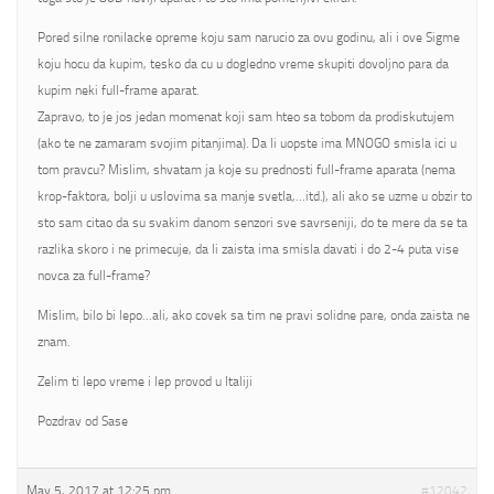
Pored silne ronilacke opreme koju sam narucio za ovu godinu, ali i ove Sigme
koju hocu da kupim, tesko da cu u dogledno vreme skupiti dovoljno para da
kupim neki full-frame aparat.
Zapravo, to je jos jedan momenat koji sam hteo sa tobom da prodiskutujem
(ako te ne zamaram svojim pitanjima). Da li uopste ima MNOGO smisla ici u
tom pravcu? Mislim, shvatam ja koje su prednosti full-frame aparata (nema
krop-faktora, bolji u uslovima sa manje svetla,…itd.), ali ako se uzme u obzir to
sto sam citao da su svakim danom senzori sve savrseniji, do te mere da se ta
razlika skoro i ne primecuje, da li zaista ima smisla davati i do 2-4 puta vise
novca za full-frame?
Mislim, bilo bi lepo…ali, ako covek sa tim ne pravi solidne pare, onda zaista ne
znam.
Zelim ti lepo vreme i lep provod u Italiji
Pozdrav od Sase
May 5, 2017 at 12:25 pm
#12042