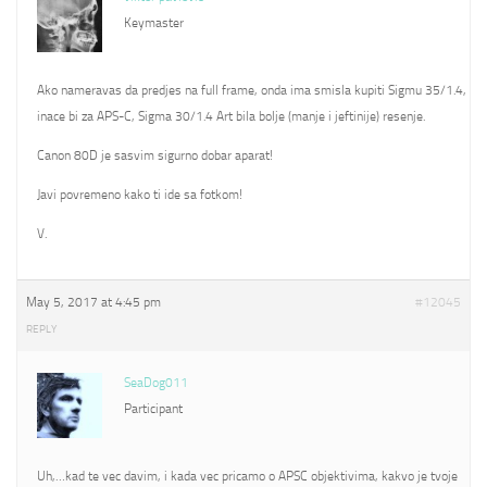
Keymaster
Ako nameravas da predjes na full frame, onda ima smisla kupiti Sigmu 35/1.4,
inace bi za APS-C, Sigma 30/1.4 Art bila bolje (manje i jeftinije) resenje.
Canon 80D je sasvim sigurno dobar aparat!
Javi povremeno kako ti ide sa fotkom!
V.
May 5, 2017 at 4:45 pm
#12045
REPLY
SeaDog011
Participant
Uh,…kad te vec davim, i kada vec pricamo o APSC objektivima, kakvo je tvoje