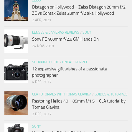
ZEISS
Distagon or Hollywood – Zeiss Distagon 28mm f/2
ZE vs Contax Zeiss 28mm f/2 aka Hollywood
2 APR, 2021
LENSES & CAMERAS REVIEWS
/
SONY
Sony FE 400mm f/2.8 GM Hands On
24 NOV, 2018
SHOPPING GUIDE
/
UNCATEGORIZED
12 expensive gift wishes of a passionate
photographer
4 DEC, 2017
CLA TUTORIALS WITH TOMAS GLAVINA
/
GUIDES & TUTORIALS
Restoring Helios 40 – 85mm f/1.5 – CLA tutorial by
Tomas Glavina
3 DEC, 2017
SONY