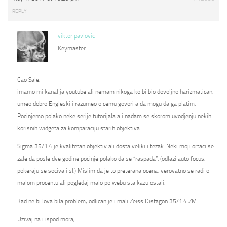
REPLY
viktor pavlovic
Keymaster
Cao Sale,
imamo mi kanal ja youtube ali nemam nikoga ko bi bio dovoljno harizmatican,
umeo dobro Engleski i razumeo o cemu govori a da mogu da ga platim.
Pocinjemo polako neke serije tutorijala a i nadam se skorom uvodjenju nekih
korisnih widgeta za komparaciju starih objektiva.
Sigma 35/1.4 je kvalitetan objektiv ali dosta veliki i tezak. Neki moji ortaci se
zale da posle dve godine pocinje polako da se “raspada”. (odlazi auto focus,
pokeraju se sociva i sl.) Mislim da je to preterana ocena, verovatno se radi o
malom procentu ali pogledaj malo po webu sta kazu ostali.
Kad ne bi lova bila problem, odlican je i mali Zeiss Distagon 35/1.4 ZM.
Uzivaj na i ispod mora,