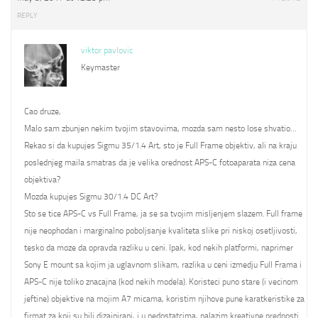
REPLY
viktor pavlovic
Keymaster
Cao druze,
Malo sam zbunjen nekim tvojim stavovima, mozda sam nesto lose shvatio…
Rekao si da kupujes Sigmu 35/1.4 Art, sto je Full Frame objektiv, ali na kraju
poslednjeg maila smatras da je velika orednost APS-C fotoaparata niza cena
objektiva?
Mozda kupujes Sigmu 30/1.4 DC Art?
Sto se tice APS-C vs Full Frame, ja se sa tvojim misljenjem slazem. Full frame
nije neophodan i marginalno poboljsanje kvaliteta slike pri niskoj osetljivosti,
tesko da moze da opravda razliku u ceni. Ipak, kod nekih platformi, naprimer
Sony E mount sa kojim ja uglavnom slikam, razlika u ceni izmedju Full Frama i
APS-C nije toliko znacajna (kod nekih modela). Koristeci puno stare (i vecinom
jeftine) objektive na mojim A7 micama, koristim njihove pune karatkeristike za
firmat za koji su bili dizajnirani, i u nedostatcima, nalazim kreativne prednosti.