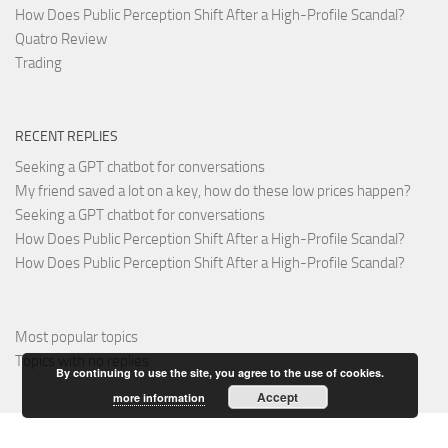
How Does Public Perception Shift After a High-Profile Scandal?
Quatro Review
Trading
RECENT REPLIES
Seeking a GPT chatbot for conversations
My friend saved a lot on a key, how do these low prices happen?
Seeking a GPT chatbot for conversations
How Does Public Perception Shift After a High-Profile Scandal?
How Does Public Perception Shift After a High-Profile Scandal?
Most popular topics
Topics with no replies
By continuing to use the site, you agree to the use of cookies.
Accept
more information