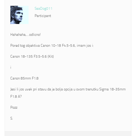
SeaDog011
Participant
Hahahaha,…odlicno!
Pored tog objektiva Canon 10-18 F4.5-5.6, imam jos i:
Canon 18-135 F3.5-5.6 (Kit)
i
Canon 85mm F1.8
Jesi li jos uvek pri stavu da je bolja opcija u ovom trenutku Sigma 18-35mm
F1.8 A?
Pozz
S.