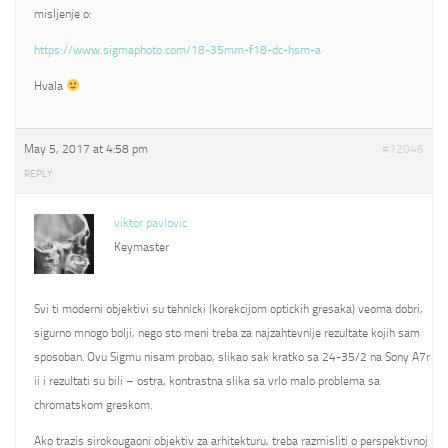
misljenje o:
https://www.sigmaphoto.com/18-35mm-f18-dc-hsm-a
Hvala
May 5, 2017 at 4:58 pm
#12046
REPLY
viktor pavlovic
Keymaster
Svi ti moderni objektivi su tehnicki (korekcijom optickih gresaka) veoma dobri,
sigurno mnogo bolji, nego sto meni treba za najzahtevnije rezultate kojih sam
sposoban. Ovu Sigmu nisam probao, slikao sak kratko sa 24-35/2 na Sony A7r
ii i rezultati su bili – ostra, kontrastna slika sa vrlo malo problema sa
chromatskom greskom.
Ako trazis sirokougaoni objektiv za arhitekturu, treba razmisliti o perspektivnoj