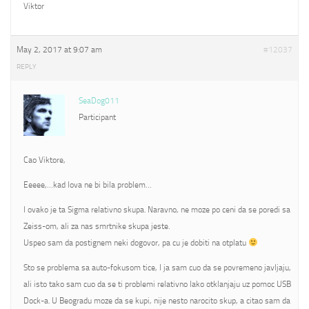
Viktor
May 2, 2017 at 9:07 am
#12037
REPLY
SeaDog011
Participant
Cao Viktore,
Eeeee,…kad lova ne bi bila problem…
I ovako je ta Sigma relativno skupa. Naravno, ne moze po ceni da se poredi sa
Zeiss-om, ali za nas smrtnike skupa jeste.
Uspeo sam da postignem neki dogovor, pa cu je dobiti na otplatu
Sto se problema sa auto-fokusom tice, I ja sam cuo da se povremeno javljaju,
ali isto tako sam cuo da se ti problemi relativno lako otklanjaju uz pomoc USB
Dock-a. U Beogradu moze da se kupi, nije nesto narocito skup, a citao sam da