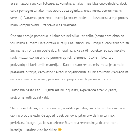
Ja sam zaboravio koji fotoaparat koristis, ali ako imas klasicno ogledalo, dock
ce da pomogne ali ako imas aparat bez ogledala, onda nema pomoci (osim
servisa). Naravno, preciznost ostrenja mozes podesiti i bez docka ale je proces
malo komplikovaniji i zahteva vise vremena.
Ono sto sam ja pomenuo je iskustvo nekoliko korisnika (nesto sam citao na
forumima a imam i dva ortaka u Italiji i na Islandu koji imaju slicno iskustvo sa
Sigmama Art), da im posle dve, tri godine, crkava AF, objektiv se ceo nekako
rasklimata i cak se unutra pomere opticki elementi. Dakle – kvalitet
proizvodnje i koristenih materijala. Kao sto sam rekao, mislim da je to malo
preterana tvrdnja, verovatno se radi o pojedincima, ali nisam imao vremena da
se time vise pozabavim, pa sam zato preporucio da proveris forume.
Trazio bih nesto kao – Sigma Art built quality, experience after 2 years,
problems with quality itd.
Slikom ces biti sigurno zadovoljan, objektiv je ostar, sa odlicnim kontrastom
cak i u protiv svetlu. Ostaje ali uvek osnovno pitanje – da li je tehnicki
perfektna fotografija, to sto zelimo? Savrsena reprodukcija ili umetnicka
kreacija – stabte vise inspirise