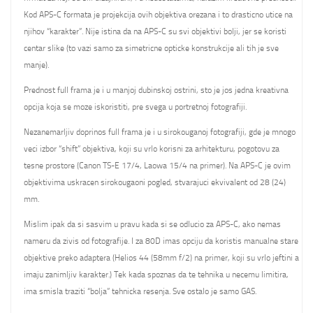
Kod APS-C formata je projekcija ovih objektiva orezana i to drasticno utice na
njihov “karakter”. Nije istina da na APS-C su svi objektivi bolji, jer se koristi
centar slike (to vazi samo za simetricne opticke konstrukcije ali tih je sve
manje).
Prednost full frama je i u manjoj dubinskoj ostrini, sto je jos jedna kreativna
opcija koja se moze iskoristiti, pre svega u portretnoj fotografiji.
Nezanemarljiv doprinos full frama je i u sirokouganoj fotografiji, gde je mnogo
veci izbor “shift” objektiva, koji su vrlo korisni za arhitekturu, pogotovu za
tesne prostore (Canon TS-E 17/4, Laowa 15/4 na primer). Na APS-C je ovim
objektivima uskracen sirokougaoni pogled, stvarajuci ekvivalent od 28 (24)
mm.
Mislim ipak da si sasvim u pravu kada si se odlucio za APS-C, ako nemas
nameru da zivis od fotografije. I za 80D imas opciju da koristis manualne stare
objektive preko adaptera (Helios 44 (58mm f/2) na primer, koji su vrlo jeftini a
imaju zanimljiv karakter.) Tek kada spoznas da te tehnika u necemu limitira,
ima smisla traziti “bolja” tehnicka resenja. Sve ostalo je samo GAS.