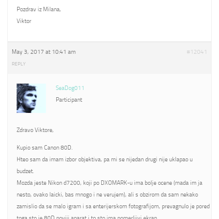
Pozdrav iz Milana,
Viktor
May 3, 2017 at 10:41 am
#12041
REPLY
SeaDog011
Participant
Zdravo Viktore,
Kupio sam Canon 80D.
Hteo sam da imam izbor objektiva, pa mi se nijedan drugi nije uklapao u
budzet.
Mozda jeste Nikon d7200, koji po DXOMARK-u ima bolje ocene (mada im ja
nesto, ovako laicki, bas mnogo i ne verujem), ali s obzirom da sam nekako
zamislio da se malo igram i sa enterijerskom fotografijom, prevagnulo je pored
toga sto je 80D noviji aparat i to sto ima pomerljivi ekran.