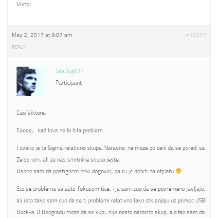
Viktor
May 2, 2017 at 9:07 am
#12037
REPLY
SeaDog011
Participant
Cao Viktore,
Eeeee,…kad lova ne bi bila problem…
I ovako je ta Sigma relativno skupa. Naravno, ne moze po ceni da se poredi sa
Zeiss-om, ali za nas smrtnike skupa jeste.
Uspeo sam da postignem neki dogovor, pa cu je dobiti na otplatu
Sto se problema sa auto-fokusom tice, I ja sam cuo da se povremeno javljaju,
ali isto tako sam cuo da se ti problemi relativno lako otklanjaju uz pomoc USB
Dock-a. U Beogradu moze da se kupi, nije nesto narocito skup, a citao sam da