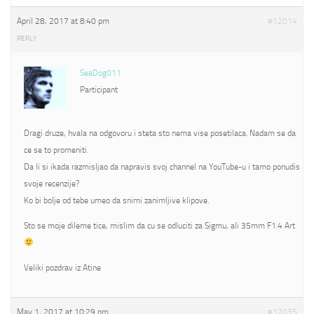
April 28, 2017 at 8:40 pm
#12014
REPLY
SeaDog011
Participant
Dragi druze, hvala na odgovoru i steta sto nema vise posetilaca. Nadam se da
ce se to promeniti.
Da li si ikada razmisljao da napravis svoj channel na YouTube-u i tamo ponudis
svoje recenzije?
Ko bi bolje od tebe umeo da snimi zanimljive klipove.
Sto se moje dileme tice, mislim da cu se odluciti za Sigmu, ali 35mm F1.4 Art
Veliki pozdrav iz Atine
May 1, 2017 at 10:29 pm
#12035