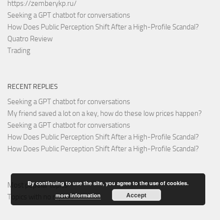
https://zemberykp.ru/
Seeking a GPT chatbot for conversations
How Does Public Perception Shift After a High-Profile Scandal?
Quatro Review
Trading
RECENT REPLIES
Seeking a GPT chatbot for conversations
My friend saved a lot on a key, how do these low prices happen?
Seeking a GPT chatbot for conversations
How Does Public Perception Shift After a High-Profile Scandal?
How Does Public Perception Shift After a High-Profile Scandal?
By continuing to use the site, you agree to the use of cookies.
Most popular topics
Accept
more information
Topics with no replies