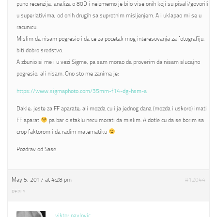
puno recenzija, analiza o 80D i neizmerno je bilo vise onih koji su pisali/govorili
u superlativima, od onih drugih sa suprotnim misljenjem. A i uklapao mi se u
racunicu.
Mislim da nisam pogresio i da ce za pocetak mog interesovanja za fotografiju,
biti dobro sredstvo.
A zbunio si me i u vezi Sigme, pa sam morao da proverim da nisam slucajno
pogresio, ali nisam. Ono sto me zanima je:
https://www.sigmaphoto.com/35mm-f14-dg-hsm-a
Dakle, jeste za FF aparate, ali mozda cu i ja jednog dana (mozda i uskoro) imati
FF aparat
pa bar o staklu necu morati da mislim. A dotle cu da se borim sa
crop faktorom i da radim matematiku
Pozdrav od Sase
May 5, 2017 at 4:28 pm
#12044
REPLY
viktor pavlovic