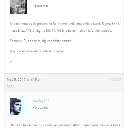
Keymaster
Ako nameravas da predjes na full frame, onda ima smisla kupiti Sigmu 35/1.4,
inace bi za APS-C, Sigma 30/1.4 Art bila bolje (manje i jeftinije) resenje.
Canon 80D je sasvim sigurno dobar aparat!
Javi povremeno kako ti ide sa fotkom!
V.
May 5, 2017 at 4:45 pm
#12045
REPLY
SeaDog011
Participant
Uh,…kad te vec davim, i kada vec pricamo o APSC objektivima, kakvo je tvoje