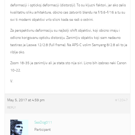
deformaciji i optickoj deformaciji (distorziji). To su kljucni faktori, jer ako zelis
kvalitetnu sliku arhitekture, obicno ces zatvoriti blendu na f/5.6-f/16 a tu su
svi ti moderni objektivi vrlo slicni kada se radi o ostrini.
Za perspektivnu deformaciju su najbolji shift objektivi, koji obicno imaju i
odlicno korigovanu opticku distorziju. Zanimljiv objektiv koji sam nedavno
testirao je Laowa 12/2.8 (full frame). Na APS-C volim Samyang 8/2.8 ali to je
riblje oko.
Zoom 18-35 je zanimljiv ali je steta sto nije siri. Licno bih izabrao neki Canon
10-22.
V.
May 5, 2017 at 4:59 pm
#12047
REPLY
SeaDog011
Participant