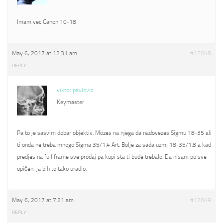
Imam vec Canon 10-18
May 6, 2017 at 12:31 am
#12048
REPLY
viktor pavlovic
Keymaster
Pa to je sasvim dobar objektiv. Mozes na njega da nadovezes Sigmu 18-35 ali
ti onda ne treba mnogo Sigma 35/1.4 Art. Bolje za sada uzmi 18-35/1.8 a kad
predjes na full frame sve prodaj pa kupi sta ti bude trebalo. Da nisam po sve
opičen, ja bih to tako uradio.
May 6, 2017 at 7:21 am
#12049
REPLY