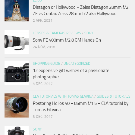
ZEISS
Distagon or Hollywood – Zeiss Distagon 28mm f/2
ZE vs Contax Zeiss 28mm f/2 aka Hollywood
2 APR, 2021
LENSES & CAMERAS REVIEWS
/
SONY
Sony FE 400mm f/2.8 GM Hands On
24 NOV, 2018
SHOPPING GUIDE
/
UNCATEGORIZED
12 expensive gift wishes of a passionate
photographer
4 DEC, 2017
CLA TUTORIALS WITH TOMAS GLAVINA
/
GUIDES & TUTORIALS
Restoring Helios 40 – 85mm f/1.5 – CLA tutorial by
Tomas Glavina
3 DEC, 2017
SONY