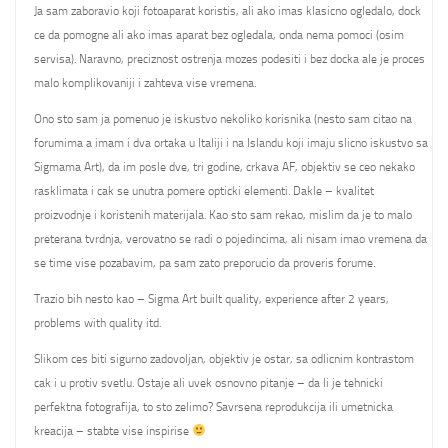
Ja sam zaboravio koji fotoaparat koristis, ali ako imas klasicno ogledalo, dock
ce da pomogne ali ako imas aparat bez ogledala, onda nema pomoci (osim
servisa). Naravno, preciznost ostrenja mozes podesiti i bez docka ale je proces
malo komplikovaniji i zahteva vise vremena.
Ono sto sam ja pomenuo je iskustvo nekoliko korisnika (nesto sam citao na
forumima a imam i dva ortaka u Italiji i na Islandu koji imaju slicno iskustvo sa
Sigmama Art), da im posle dve, tri godine, crkava AF, objektiv se ceo nekako
rasklimata i cak se unutra pomere opticki elementi. Dakle – kvalitet
proizvodnje i koristenih materijala. Kao sto sam rekao, mislim da je to malo
preterana tvrdnja, verovatno se radi o pojedincima, ali nisam imao vremena da
se time vise pozabavim, pa sam zato preporucio da proveris forume.
Trazio bih nesto kao – Sigma Art built quality, experience after 2 years,
problems with quality itd.
Slikom ces biti sigurno zadovoljan, objektiv je ostar, sa odlicnim kontrastom
cak i u protiv svetlu. Ostaje ali uvek osnovno pitanje – da li je tehnicki
perfektna fotografija, to sto zelimo? Savrsena reprodukcija ili umetnicka
kreacija – stabte vise inspirise