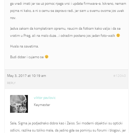
ga vredi imati jer se uz pomoc njega vrsi i update firmware-a. Iskreno, nemam
pojma ni kako, a ni o cemu se zapravo radi, jer sam u svemu ovome jos uvek
nov.
Jedva cekam da kompletiram opremu, naucim da fotkam kako valja i da se
vratim u Prag, ali na malo duze…i odradim posteno jos jedan foto-walk
Hvala na savetima.
Budi dobar i cujemo se
May 3, 2017 at 10:19 am
#12040
REPLY
viktor pavlovic
Keymaster
Sale, Sigma je podjednako dobra kao i Zeiss. Svi moderni objektivi su opticki
odlicni, razlike su toliko male, da jedino gde se pominju su forumi i blogovi, jer