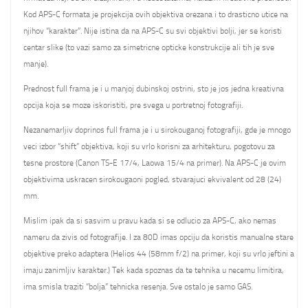
Kod APS-C formata je projekcija ovih objektiva orezana i to drasticno utice na
njihov “karakter”. Nije istina da na APS-C su svi objektivi bolji, jer se koristi
centar slike (to vazi samo za simetricne opticke konstrukcije ali tih je sve
manje).
Prednost full frama je i u manjoj dubinskoj ostrini, sto je jos jedna kreativna
opcija koja se moze iskoristiti, pre svega u portretnoj fotografiji.
Nezanemarljiv doprinos full frama je i u sirokouganoj fotografiji, gde je mnogo
veci izbor “shift” objektiva, koji su vrlo korisni za arhitekturu, pogotovu za
tesne prostore (Canon TS-E 17/4, Laowa 15/4 na primer). Na APS-C je ovim
objektivima uskracen sirokougaoni pogled, stvarajuci ekvivalent od 28 (24)
mm.
Mislim ipak da si sasvim u pravu kada si se odlucio za APS-C, ako nemas
nameru da zivis od fotografije. I za 80D imas opciju da koristis manualne stare
objektive preko adaptera (Helios 44 (58mm f/2) na primer, koji su vrlo jeftini a
imaju zanimljiv karakter.) Tek kada spoznas da te tehnika u necemu limitira,
ima smisla traziti “bolja” tehnicka resenja. Sve ostalo je samo GAS.