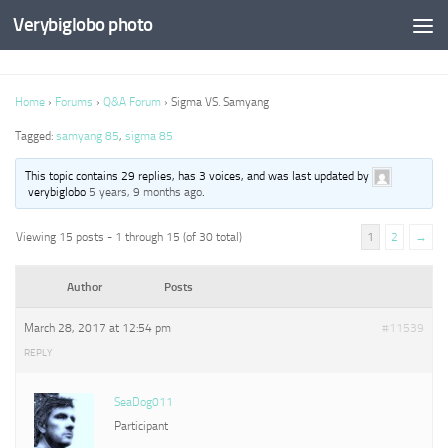
Verybiglobo photo
Home
›
Forums
›
Q&A Forum
›
Sigma VS. Samyang
Tagged:
samyang 85
,
sigma 85
This topic contains 29 replies, has 3 voices, and was last updated by
verybiglobo
5 years, 9 months ago
.
Viewing 15 posts - 1 through 15 (of 30 total)
1
2
→
Author
Posts
March 28, 2017 at 12:54 pm
#11539
REPLY
SeaDog011
Participant