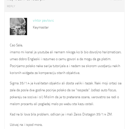
REPLY
viktor pavlovic
Keymaster
Cao Sale,
imamo mi kanal ja youtube ali nemam nikoga ko bi bio dovoljno harizmatican,
umeo dobro Engleski i razumeo o cemu govori a da mogu da ga platim.
Pocinjemo polako neke serije tutorijala a i nadam se skorom uvodjenju nekih
korisnih widgeta za komparaciju starih objektiva.
Sigma 35/1.4 je kvalitetan objektiv ali dosta veliki i tezak. Neki moji ortaci se
zale da posle dve godine pocinje polako da se “raspada”. (odlazi auto focus,
pokeraju se sociva i sl.) Mislim da je to preterana ocena, verovatno se radi o
malom procentu ali pogledaj malo po webu sta kazu ostali.
Kad ne bi lova bila problem, odlican je i mali Zeiss Distagon 35/1.4 ZM.
Uzivaj na i ispod mora,