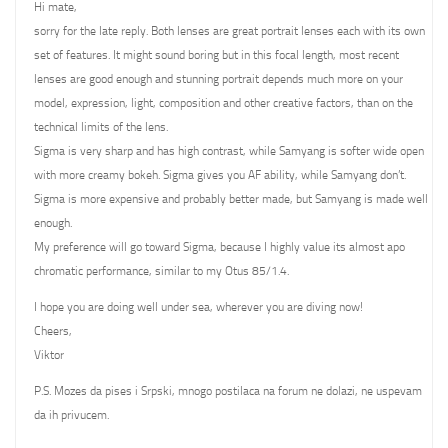
Hi mate,
sorry for the late reply. Both lenses are great portrait lenses each with its own
set of features. It might sound boring but in this focal length, most recent
lenses are good enough and stunning portrait depends much more on your
model, expression, light, composition and other creative factors, than on the
technical limits of the lens.
Sigma is very sharp and has high contrast, while Samyang is softer wide open
with more creamy bokeh. Sigma gives you AF ability, while Samyang don’t.
Sigma is more expensive and probably better made, but Samyang is made well
enough.
My preference will go toward Sigma, because I highly value its almost apo
chromatic performance, similar to my Otus 85/1.4.
I hope you are doing well under sea, wherever you are diving now!
Cheers,
Viktor
P.S. Mozes da pises i Srpski, mnogo postilaca na forum ne dolazi, ne uspevam
da ih privucem.