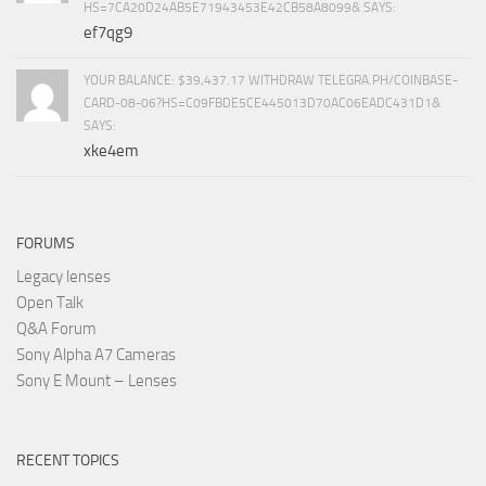
HS=7CA20D24AB5E71943453E42CB58A8099& SAYS:
ef7qg9
YOUR BALANCE: $39,437.17 WITHDRAW TELEGRA.PH/COINBASE-
CARD-08-06?HS=C09FBDE5CE445013D70AC06EADC431D1&
SAYS:
xke4em
FORUMS
Legacy lenses
Open Talk
Q&A Forum
Sony Alpha A7 Cameras
Sony E Mount – Lenses
RECENT TOPICS