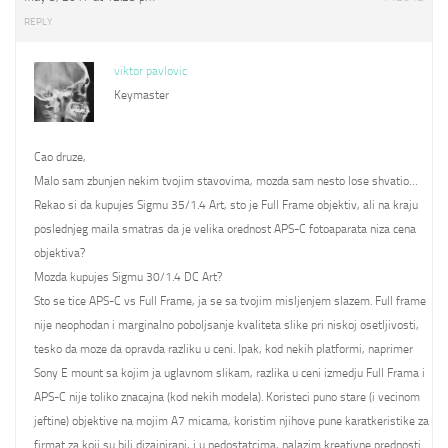
REPLY
viktor pavlovic
Keymaster
Cao druze,
Malo sam zbunjen nekim tvojim stavovima, mozda sam nesto lose shvatio…
Rekao si da kupujes Sigmu 35/1.4 Art, sto je Full Frame objektiv, ali na kraju
poslednjeg maila smatras da je velika orednost APS-C fotoaparata niza cena
objektiva?
Mozda kupujes Sigmu 30/1.4 DC Art?
Sto se tice APS-C vs Full Frame, ja se sa tvojim misljenjem slazem. Full frame
nije neophodan i marginalno poboljsanje kvaliteta slike pri niskoj osetljivosti,
tesko da moze da opravda razliku u ceni. Ipak, kod nekih platformi, naprimer
Sony E mount sa kojim ja uglavnom slikam, razlika u ceni izmedju Full Frama i
APS-C nije toliko znacajna (kod nekih modela). Koristeci puno stare (i vecinom
jeftine) objektive na mojim A7 micama, koristim njihove pune karatkeristike za
firmat za koji su bili dizajnirani, i u nedostatcima, nalazim kreativne prednosti.