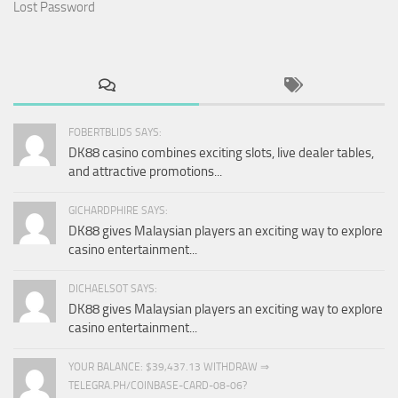
Lost Password
FOBERTBLIDS SAYS:
DK88 casino combines exciting slots, live dealer tables,
and attractive promotions...
GICHARDPHIRE SAYS:
DK88 gives Malaysian players an exciting way to explore
casino entertainment...
DICHAELSOT SAYS:
DK88 gives Malaysian players an exciting way to explore
casino entertainment...
YOUR BALANCE: $39,437.13 WITHDRAW ⇒
TELEGRA.PH/COINBASE-CARD-08-06?