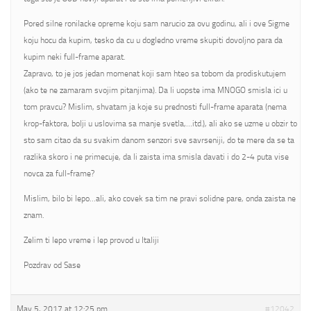
Pored silne ronilacke opreme koju sam narucio za ovu godinu, ali i ove Sigme
koju hocu da kupim, tesko da cu u dogledno vreme skupiti dovoljno para da
kupim neki full-frame aparat.
Zapravo, to je jos jedan momenat koji sam hteo sa tobom da prodiskutujem
(ako te ne zamaram svojim pitanjima). Da li uopste ima MNOGO smisla ici u
tom pravcu? Mislim, shvatam ja koje su prednosti full-frame aparata (nema
krop-faktora, bolji u uslovima sa manje svetla,…itd.), ali ako se uzme u obzir to
sto sam citao da su svakim danom senzori sve savrseniji, do te mere da se ta
razlika skoro i ne primecuje, da li zaista ima smisla davati i do 2-4 puta vise
novca za full-frame?
Mislim, bilo bi lepo…ali, ako covek sa tim ne pravi solidne pare, onda zaista ne
znam.
Zelim ti lepo vreme i lep provod u Italiji
Pozdrav od Sase
May 5, 2017 at 12:25 pm
#12042