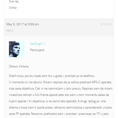
Sve naj,
Viktor
May 5, 2017 at 3:59 pm
#12043
REPLY
SeaDog011
Participant
Zdravo Viktore,
Dobih tvoju poruku kada sam bio u gradu i procitah je na telefonu.
U momentu si me zbunio. Nisam napisao da je velika prednost APS-C aparata,
niza cena objektiva. Cak ni ne razmisljam u tom pravcu. Napisao sam da nisam
investirao odmah u full-frame aparat zato sto sam u tom momentu zeleo da
kupim aparat i tri objektiva, a ne samo telo aparata. A drugi razlog je i ona
dilema o kojoj sam ti posle pisao, odnosno razmisljanje o opravdanosti visoke
cene FF aparata. Naravno, prethodno sam i procitao i preslusao na YT-u jako