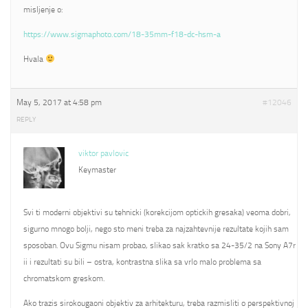
misljenje o:
https://www.sigmaphoto.com/18-35mm-f18-dc-hsm-a
Hvala
May 5, 2017 at 4:58 pm
#12046
REPLY
viktor pavlovic
Keymaster
Svi ti moderni objektivi su tehnicki (korekcijom optickih gresaka) veoma dobri,
sigurno mnogo bolji, nego sto meni treba za najzahtevnije rezultate kojih sam
sposoban. Ovu Sigmu nisam probao, slikao sak kratko sa 24-35/2 na Sony A7r
ii i rezultati su bili – ostra, kontrastna slika sa vrlo malo problema sa
chromatskom greskom.
Ako trazis sirokougaoni objektiv za arhitekturu, treba razmisliti o perspektivnoj