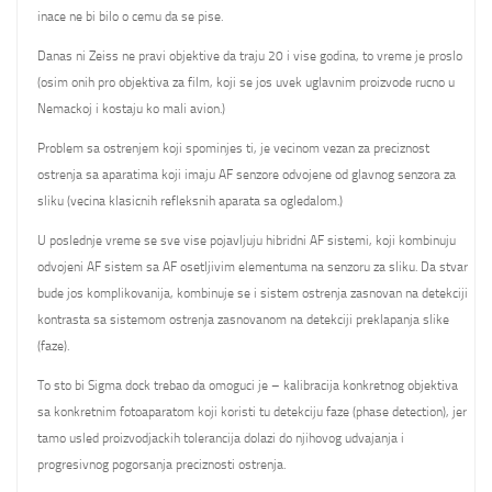
inace ne bi bilo o cemu da se pise.
Danas ni Zeiss ne pravi objektive da traju 20 i vise godina, to vreme je proslo
(osim onih pro objektiva za film, koji se jos uvek uglavnim proizvode rucno u
Nemackoj i kostaju ko mali avion.)
Problem sa ostrenjem koji spominjes ti, je vecinom vezan za preciznost
ostrenja sa aparatima koji imaju AF senzore odvojene od glavnog senzora za
sliku (vecina klasicnih refleksnih aparata sa ogledalom.)
U poslednje vreme se sve vise pojavljuju hibridni AF sistemi, koji kombinuju
odvojeni AF sistem sa AF osetljivim elementuma na senzoru za sliku. Da stvar
bude jos komplikovanija, kombinuje se i sistem ostrenja zasnovan na detekciji
kontrasta sa sistemom ostrenja zasnovanom na detekciji preklapanja slike
(faze).
To sto bi Sigma dock trebao da omoguci je – kalibracija konkretnog objektiva
sa konkretnim fotoaparatom koji koristi tu detekciju faze (phase detection), jer
tamo usled proizvodjackih tolerancija dolazi do njihovog udvajanja i
progresivnog pogorsanja preciznosti ostrenja.