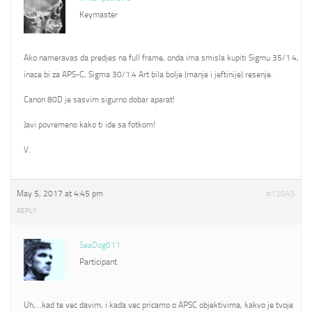
Keymaster
Ako nameravas da predjes na full frame, onda ima smisla kupiti Sigmu 35/1.4,
inace bi za APS-C, Sigma 30/1.4 Art bila bolje (manje i jeftinije) resenje.
Canon 80D je sasvim sigurno dobar aparat!
Javi povremeno kako ti ide sa fotkom!
V.
May 5, 2017 at 4:45 pm
#12045
REPLY
SeaDog011
Participant
Uh,…kad te vec davim, i kada vec pricamo o APSC objektivima, kakvo je tvoje