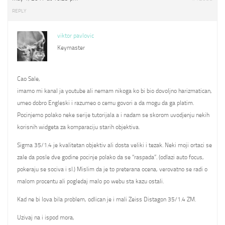
REPLY
viktor pavlovic
Keymaster
Cao Sale,
imamo mi kanal ja youtube ali nemam nikoga ko bi bio dovoljno harizmatican,
umeo dobro Engleski i razumeo o cemu govori a da mogu da ga platim.
Pocinjemo polako neke serije tutorijala a i nadam se skorom uvodjenju nekih
korisnih widgeta za komparaciju starih objektiva.
Sigma 35/1.4 je kvalitetan objektiv ali dosta veliki i tezak. Neki moji ortaci se
zale da posle dve godine pocinje polako da se “raspada”. (odlazi auto focus,
pokeraju se sociva i sl.) Mislim da je to preterana ocena, verovatno se radi o
malom procentu ali pogledaj malo po webu sta kazu ostali.
Kad ne bi lova bila problem, odlican je i mali Zeiss Distagon 35/1.4 ZM.
Uzivaj na i ispod mora,