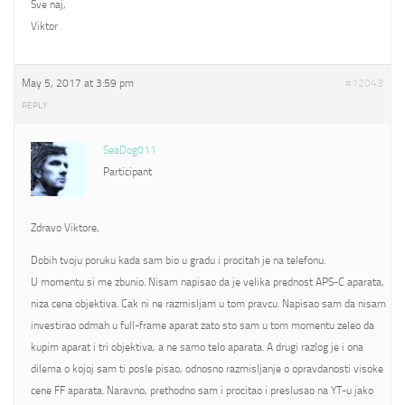
Sve naj,
Viktor
May 5, 2017 at 3:59 pm
#12043
REPLY
SeaDog011
Participant
Zdravo Viktore,
Dobih tvoju poruku kada sam bio u gradu i procitah je na telefonu.
U momentu si me zbunio. Nisam napisao da je velika prednost APS-C aparata,
niza cena objektiva. Cak ni ne razmisljam u tom pravcu. Napisao sam da nisam
investirao odmah u full-frame aparat zato sto sam u tom momentu zeleo da
kupim aparat i tri objektiva, a ne samo telo aparata. A drugi razlog je i ona
dilema o kojoj sam ti posle pisao, odnosno razmisljanje o opravdanosti visoke
cene FF aparata. Naravno, prethodno sam i procitao i preslusao na YT-u jako