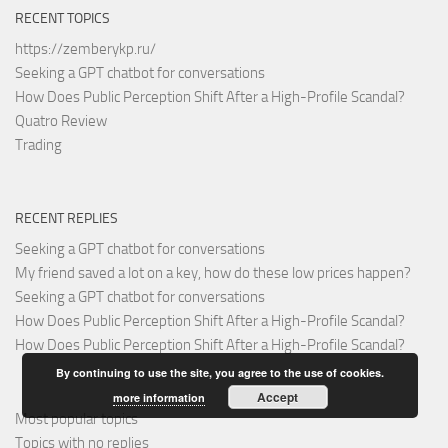
RECENT TOPICS
https://zemberykp.ru/
Seeking a GPT chatbot for conversations
How Does Public Perception Shift After a High-Profile Scandal?
Quatro Review
Trading
RECENT REPLIES
Seeking a GPT chatbot for conversations
My friend saved a lot on a key, how do these low prices happen?
Seeking a GPT chatbot for conversations
How Does Public Perception Shift After a High-Profile Scandal?
How Does Public Perception Shift After a High-Profile Scandal?
By continuing to use the site, you agree to the use of cookies.
Accept
more information
Most popular topics
Topics with no replies