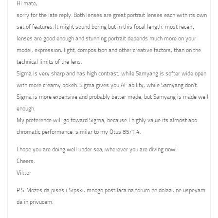
Hi mate,
sorry for the late reply. Both lenses are great portrait lenses each with its own
set of features. It might sound boring but in this focal length, most recent
lenses are good enough and stunning portrait depends much more on your
model, expression, light, composition and other creative factors, than on the
technical limits of the lens.
Sigma is very sharp and has high contrast, while Samyang is softer wide open
with more creamy bokeh. Sigma gives you AF ability, while Samyang don’t.
Sigma is more expensive and probably better made, but Samyang is made well
enough.
My preference will go toward Sigma, because I highly value its almost apo
chromatic performance, similar to my Otus 85/1.4.
I hope you are doing well under sea, wherever you are diving now!
Cheers,
Viktor
P.S. Mozes da pises i Srpski, mnogo postilaca na forum ne dolazi, ne uspevam
da ih privucem.