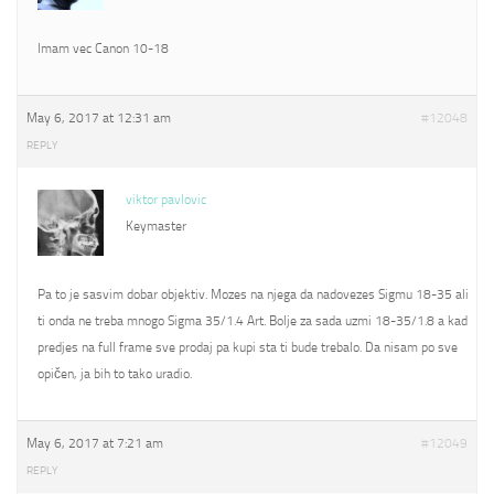
Imam vec Canon 10-18
May 6, 2017 at 12:31 am
#12048
REPLY
viktor pavlovic
Keymaster
Pa to je sasvim dobar objektiv. Mozes na njega da nadovezes Sigmu 18-35 ali
ti onda ne treba mnogo Sigma 35/1.4 Art. Bolje za sada uzmi 18-35/1.8 a kad
predjes na full frame sve prodaj pa kupi sta ti bude trebalo. Da nisam po sve
opičen, ja bih to tako uradio.
May 6, 2017 at 7:21 am
#12049
REPLY