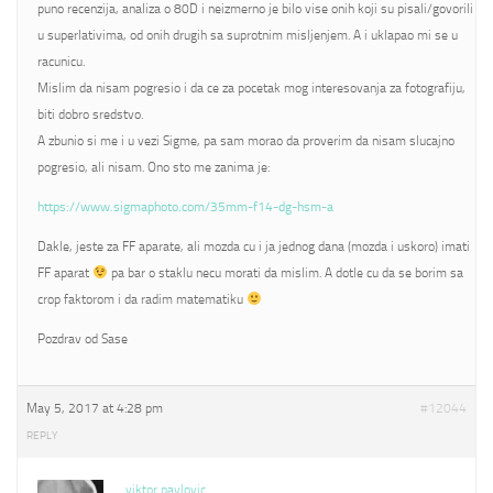
puno recenzija, analiza o 80D i neizmerno je bilo vise onih koji su pisali/govorili
u superlativima, od onih drugih sa suprotnim misljenjem. A i uklapao mi se u
racunicu.
Mislim da nisam pogresio i da ce za pocetak mog interesovanja za fotografiju,
biti dobro sredstvo.
A zbunio si me i u vezi Sigme, pa sam morao da proverim da nisam slucajno
pogresio, ali nisam. Ono sto me zanima je:
https://www.sigmaphoto.com/35mm-f14-dg-hsm-a
Dakle, jeste za FF aparate, ali mozda cu i ja jednog dana (mozda i uskoro) imati
FF aparat
pa bar o staklu necu morati da mislim. A dotle cu da se borim sa
crop faktorom i da radim matematiku
Pozdrav od Sase
May 5, 2017 at 4:28 pm
#12044
REPLY
viktor pavlovic