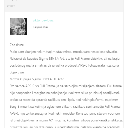
REPLY
viktor pavlovic
Keymaster
Cao druze,
Malo sam zbunjen nekim tvojim stavovima, mozda sam nesto lose shvatio…
Rekao si da kupujes Sigmu 35/1.4 Art, sto je Full Frame objektiv, ali na kraju
poslednjeg maila smatras da je velika orednost APS-C fotoaparata niza cena
objektiva?
Mozda kupujes Sigmu 30/1.4 DC Art?
Sto se tice APS-C vs Full Frame, ja se sa tvojim misljenjem slazem. Full frame
nije neophodan i marginalno poboljsanje kvaliteta slike pri niskoj osetljivosti,
tesko da moze da opravda razliku u ceni. Ipak, kod nekih platformi, naprimer
Sony E mount sa kojim ja uglavnom slikam, razlika u ceni izmedju Full Frama i
APS-C nije toliko znacajna (kod nekih modela). Koristeci puno stare (i vecinom
jeftine) objektive na mojim A7 micama, koristim njihove pune karatkeristike za
firmat za koji su bili dizajnirani, i u nedostatcima, nalazim kreativne prednosti.