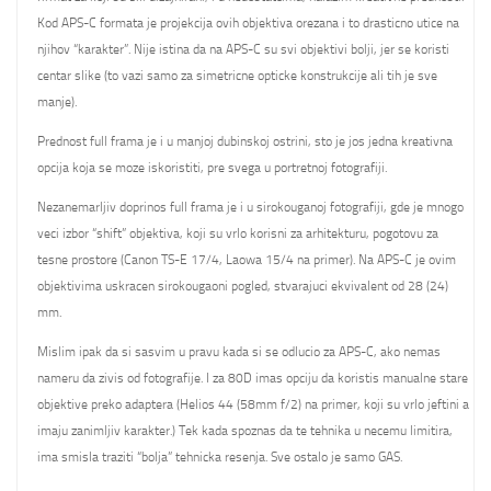
Kod APS-C formata je projekcija ovih objektiva orezana i to drasticno utice na
njihov “karakter”. Nije istina da na APS-C su svi objektivi bolji, jer se koristi
centar slike (to vazi samo za simetricne opticke konstrukcije ali tih je sve
manje).
Prednost full frama je i u manjoj dubinskoj ostrini, sto je jos jedna kreativna
opcija koja se moze iskoristiti, pre svega u portretnoj fotografiji.
Nezanemarljiv doprinos full frama je i u sirokouganoj fotografiji, gde je mnogo
veci izbor “shift” objektiva, koji su vrlo korisni za arhitekturu, pogotovu za
tesne prostore (Canon TS-E 17/4, Laowa 15/4 na primer). Na APS-C je ovim
objektivima uskracen sirokougaoni pogled, stvarajuci ekvivalent od 28 (24)
mm.
Mislim ipak da si sasvim u pravu kada si se odlucio za APS-C, ako nemas
nameru da zivis od fotografije. I za 80D imas opciju da koristis manualne stare
objektive preko adaptera (Helios 44 (58mm f/2) na primer, koji su vrlo jeftini a
imaju zanimljiv karakter.) Tek kada spoznas da te tehnika u necemu limitira,
ima smisla traziti “bolja” tehnicka resenja. Sve ostalo je samo GAS.