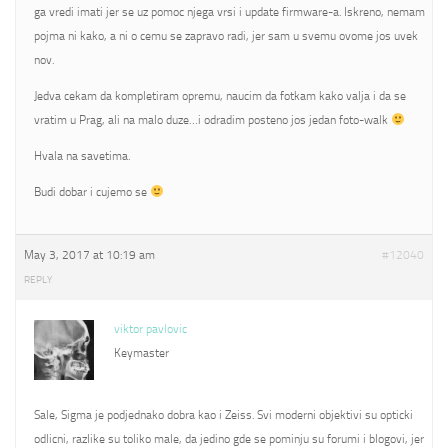
ga vredi imati jer se uz pomoc njega vrsi i update firmware-a. Iskreno, nemam
pojma ni kako, a ni o cemu se zapravo radi, jer sam u svemu ovome jos uvek
nov.
Jedva cekam da kompletiram opremu, naucim da fotkam kako valja i da se
vratim u Prag, ali na malo duze…i odradim posteno jos jedan foto-walk
Hvala na savetima.
Budi dobar i cujemo se
May 3, 2017 at 10:19 am
#12040
REPLY
viktor pavlovic
Keymaster
Sale, Sigma je podjednako dobra kao i Zeiss. Svi moderni objektivi su opticki
odlicni, razlike su toliko male, da jedino gde se pominju su forumi i blogovi, jer