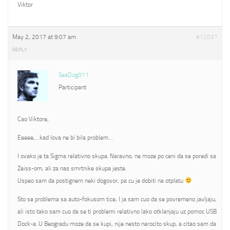
Viktor
May 2, 2017 at 9:07 am
#12037
REPLY
SeaDog011
Participant
Cao Viktore,
Eeeee,…kad lova ne bi bila problem…
I ovako je ta Sigma relativno skupa. Naravno, ne moze po ceni da se poredi sa
Zeiss-om, ali za nas smrtnike skupa jeste.
Uspeo sam da postignem neki dogovor, pa cu je dobiti na otplatu
Sto se problema sa auto-fokusom tice, I ja sam cuo da se povremeno javljaju,
ali isto tako sam cuo da se ti problemi relativno lako otklanjaju uz pomoc USB
Dock-a. U Beogradu moze da se kupi, nije nesto narocito skup, a citao sam da