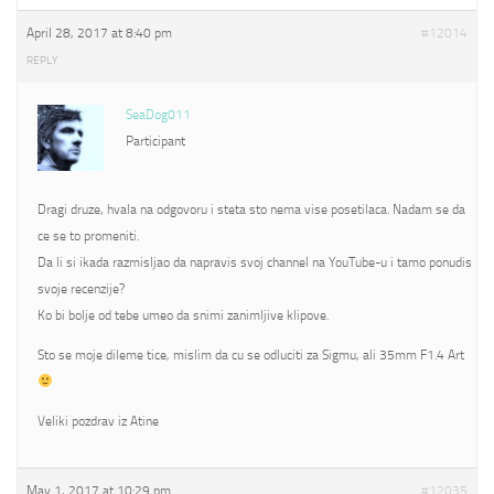
April 28, 2017 at 8:40 pm
#12014
REPLY
SeaDog011
Participant
Dragi druze, hvala na odgovoru i steta sto nema vise posetilaca. Nadam se da
ce se to promeniti.
Da li si ikada razmisljao da napravis svoj channel na YouTube-u i tamo ponudis
svoje recenzije?
Ko bi bolje od tebe umeo da snimi zanimljive klipove.
Sto se moje dileme tice, mislim da cu se odluciti za Sigmu, ali 35mm F1.4 Art
Veliki pozdrav iz Atine
May 1, 2017 at 10:29 pm
#12035