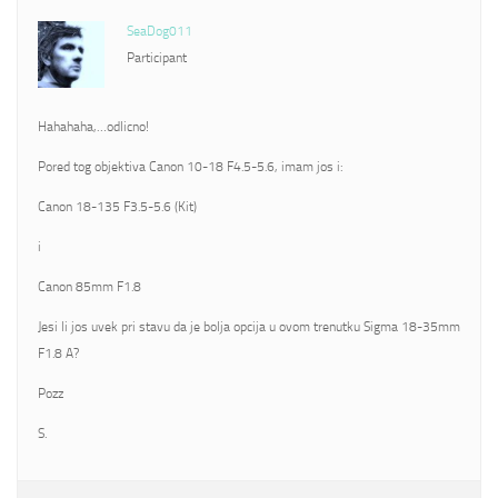
SeaDog011
Participant
Hahahaha,…odlicno!
Pored tog objektiva Canon 10-18 F4.5-5.6, imam jos i:
Canon 18-135 F3.5-5.6 (Kit)
i
Canon 85mm F1.8
Jesi li jos uvek pri stavu da je bolja opcija u ovom trenutku Sigma 18-35mm
F1.8 A?
Pozz
S.