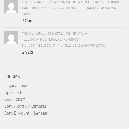
YOUR BALANCE: $39,437.96 WITHDRAW TELEGRA.PH/COINBASE-
CARD-08-06?HS=CD78574ED32F45C9CC84A92515B7EA79&
SAYS:
17inof
YOUR BALANCE: $39,437.21 WITHDRAW ➜
TELEGRA.PH/COINBASE-CARD-08-06?
HS=C054A93B08210444E15ECFE8A8D49476& SAYS:
2lv2lq
FORUMS
Legacy lenses
Open Talk
Q&A Forum
Sony Alpha A7 Cameras
Sony E Mount – Lenses