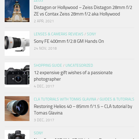
ZEISS
Distagon or Hollywood – Zeiss Distagon 28mm f/2
ZE vs Contax Zeiss 28mm f/2 aka Hollywood
2 APR, 2021
LENSES & CAMERAS REVIEWS
/
SONY
Sony FE 400mm f/2.8 GM Hands On
24 NOV, 2018
SHOPPING GUIDE
/
UNCATEGORIZED
12 expensive gift wishes of a passionate
photographer
4 DEC, 2017
CLA TUTORIALS WITH TOMAS GLAVINA
/
GUIDES & TUTORIALS
Restoring Helios 40 – 85mm f/1.5 – CLA tutorial by
Tomas Glavina
3 DEC, 2017
SONY