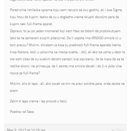
Pored silne ronilacke opreme koju sam narucio za ovu godinu, ali i ove Sigme
koju hocu da kupim, tesko da cu u dogledno vreme skupiti dovoljno para da
kupim neki full-frame aparat.
Zapravo, to je jos jedan momenat koji sam hteo sa tobom da prodiskutujem
(ako te ne zamaram svojim pitanjima). Da li uopste ima MNOGO smisla ici u
tom pravcu? Mislim, shvatam ja koje su prednosti full-frame aparata (nema
krop-faktora, bolji u uslovima sa manje svetla,…itd.), ali ako se uzme u obzir to
sto sam citao da su svakim danom senzori sve savrseniji, do te mere da se ta
razlika skoro i ne primecuje, da li zaista ima smisla davati i do 2-4 puta vise
novca za full-frame?
Mislim, bilo bi lepo…ali, ako covek sa tim ne pravi solidne pare, onda zaista ne
znam.
Zelim ti lepo vreme i lep provod u Italiji
Pozdrav od Sase
May 5, 2017 at 12:25 pm
#12042