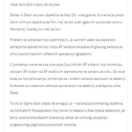
inace ne bi bilo o cemu da se pise.
Danas ni Zeiss ne pravi objektive da traju 20 i vise godina, to vreme je proslo
(osim onih pro objektiva za film, koji se jos uvek uglavnim proizvode rucno u
Nemackoj i kostaju ko mali avion.)
Problem sa ostrenjem koji spominjes ti, je vecinom vezan za preciznost
ostrenja sa aparatima koji imaju AF senzore odvojene od glavnog senzora za
sliku (vecina klasicnih refleksnih aparata sa ogledalom.)
U poslednje vreme se sve vise pojavljuju hibridni AF sistemi, koji kombinuju
odvojeni AF sistem sa AF osetljivim elementuma na senzoru za sliku. Da stvar
bude jos komplikovanija, kombinuje se i sistem ostrenja zasnovan na detekciji
kontrasta sa sistemom ostrenja zasnovanom na detekciji preklapanja slike
(faze).
To sto bi Sigma dock trebao da omoguci je – kalibracija konkretnog objektiva
sa konkretnim fotoaparatom koji koristi tu detekciju faze (phase detection), jer
tamo usled proizvodjackih tolerancija dolazi do njihovog udvajanja i
progresivnog pogorsanja preciznosti ostrenja.