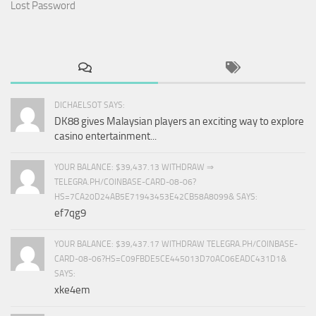
Lost Password
DICHAELSOT SAYS:
DK88 gives Malaysian players an exciting way to explore
casino entertainment...
YOUR BALANCE: $39,437.13 WITHDRAW ⇒
TELEGRA.PH/COINBASE-CARD-08-06?
HS=7CA20D24AB5E71943453E42CB58A8099& SAYS:
ef7qg9
YOUR BALANCE: $39,437.17 WITHDRAW TELEGRA.PH/COINBASE-
CARD-08-06?HS=C09FBDE5CE445013D70AC06EADC431D1&
SAYS:
xke4em