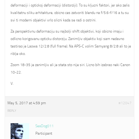
deformaciji i optickoj deformaciji (distorziji). To su kljucni faktori, jer ako zelis
kvalitetnu sliku arhitekture, obicno ces zatvoriti blendu na f/5.6-f/16 a tu su
svi ti moderni objektivi vrlo slicni kada se radi o ostrini.
Za perspektivnu deformaciju su najbolji shift objektivi, koji obicno imaju i
odlicno korigovanu opticku distorziju. Zanimljiv objektiv koji sam nedavno
testirao je Laowa 12/2.8 (full frame). Na APS-C volim Samyang 8/2.8 ali to je
riblje oko.
Zoom 18-35 je zanimljiv ali je steta sto nije siri. Licno bih izabrao neki Canon
10-22.
V.
May 5, 2017 at 4:59 pm
#12047
REPLY
SeaDog011
Participant