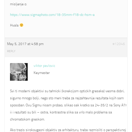
misljenje o:
https://www.sigmaphoto.com/18-35mm-f18-dc-hsm-a
Hvala
May 5, 2017 at 4:58 pm
#12046
REPLY
viktor pavlovic
Keymaster
Svi ti moderni objektivi su tehnicki (korekcijom optickih gresaka) veoma dobri,
sigurno mnogo bolji, nego sto meni treba za najzahtevnije rezultate kojih sam
sposoban. Ovu Sigmu nisam probao, slikao sak kratko sa 24-35/2 na Sony A7r
ii i rezultati su bili – ostra, kontrastna slika sa vrlo malo problema sa
chromatskom greskom.
Ako trazis sirokougaoni objektiv za arhitekturu, treba razmisliti o perspektivnoj