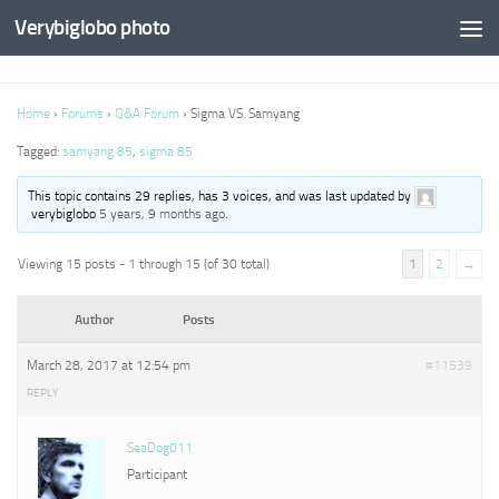
Verybiglobo photo
Home
›
Forums
›
Q&A Forum
›
Sigma VS. Samyang
Tagged:
samyang 85
,
sigma 85
This topic contains 29 replies, has 3 voices, and was last updated by
verybiglobo
5 years, 9 months ago
.
Viewing 15 posts - 1 through 15 (of 30 total)
1
2
→
Author
Posts
March 28, 2017 at 12:54 pm
#11539
REPLY
SeaDog011
Participant