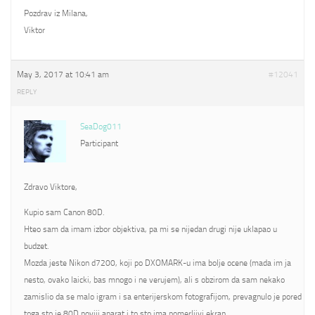
Pozdrav iz Milana,
Viktor
May 3, 2017 at 10:41 am
#12041
REPLY
SeaDog011
Participant
Zdravo Viktore,
Kupio sam Canon 80D.
Hteo sam da imam izbor objektiva, pa mi se nijedan drugi nije uklapao u
budzet.
Mozda jeste Nikon d7200, koji po DXOMARK-u ima bolje ocene (mada im ja
nesto, ovako laicki, bas mnogo i ne verujem), ali s obzirom da sam nekako
zamislio da se malo igram i sa enterijerskom fotografijom, prevagnulo je pored
toga sto je 80D noviji aparat i to sto ima pomerljivi ekran.