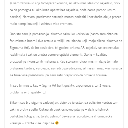
Ja sam zaboravio koji fotoaparat koristis, ali ako imas klasicno ogledalo, dock
ce da pomogne ali ako imas aparat bez ogledala, onda nema pomoci (osim
servisa). Naravno, preciznost ostrenja mozes podesiti i bez docka ale je proces
malo komplikovaniji i zahteva vise vremena.
Ono sto sam ja pomenuo je iskustvo nekoliko korisnika (nesto sam citao na
forumima a imam i dva ortaka u Italiji i na Islandu koji imaju slicno iskustvo sa
Sigmama Art), da im posle dve, tri godine, crkava AF, objektiv se ceo nekako
rasklimata i cak se unutra pomere opticki elementi. Dakle – kvalitet
proizvodnje i koristenih materijala. Kao sto sam rekao, mislim da je to malo
preterana tvrdnja, verovatno se radi o pojedincima, ali nisam imao vremena da
se time vise pozabavim, pa sam zato preporucio da proveris forume.
Trazio bih nesto kao – Sigma Art built quality, experience after 2 years,
problems with quality itd.
Slikom ces biti sigurno zadovoljan, objektiv je ostar, sa odlicnim kontrastom
cak i u protiv svetlu. Ostaje ali uvek osnovno pitanje – da li je tehnicki
perfektna fotografija, to sto zelimo? Savrsena reprodukcija ili umetnicka
kreacija – stabte vise inspirise