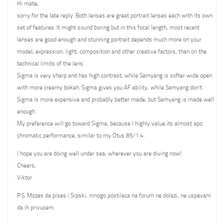
Hi mate,
sorry for the late reply. Both lenses are great portrait lenses each with its own
set of features. It might sound boring but in this focal length, most recent
lenses are good enough and stunning portrait depends much more on your
model, expression, light, composition and other creative factors, than on the
technical limits of the lens.
Sigma is very sharp and has high contrast, while Samyang is softer wide open
with more creamy bokeh. Sigma gives you AF ability, while Samyang don’t.
Sigma is more expensive and probably better made, but Samyang is made well
enough.
My preference will go toward Sigma, because I highly value its almost apo
chromatic performance, similar to my Otus 85/1.4.
I hope you are doing well under sea, wherever you are diving now!
Cheers,
Viktor
P.S. Mozes da pises i Srpski, mnogo postilaca na forum ne dolazi, ne uspevam
da ih privucem.