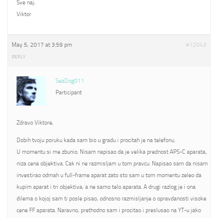
Sve naj,
Viktor
May 5, 2017 at 3:59 pm
#12043
REPLY
SeaDog011
Participant
Zdravo Viktore,
Dobih tvoju poruku kada sam bio u gradu i procitah je na telefonu.
U momentu si me zbunio. Nisam napisao da je velika prednost APS-C aparata,
niza cena objektiva. Cak ni ne razmisljam u tom pravcu. Napisao sam da nisam
investirao odmah u full-frame aparat zato sto sam u tom momentu zeleo da
kupim aparat i tri objektiva, a ne samo telo aparata. A drugi razlog je i ona
dilema o kojoj sam ti posle pisao, odnosno razmisljanje o opravdanosti visoke
cene FF aparata. Naravno, prethodno sam i procitao i preslusao na YT-u jako