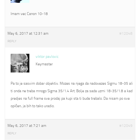
Imam vec Canon 10-18
May 6, 2017 at 12:31 am
#12048
REPLY
viktor pavlovic
Keymaster
Pa to je sasvim dobar objektiv. Mozes na njega da nadovezes Sigmu 18-35 ali
ti onda ne treba mnogo Sigma 35/1.4 Art. Bolje za sada uzmi 18-35/1.8 a kad
predjes na full frame sve prodaj pa kupi sta ti bude trebalo. Da nisam po sve
opičen, ja bih to tako uradio.
May 6, 2017 at 7:21 am
#12049
REPLY