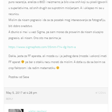
puno recenzija, analiza o 80D i neizmerno je bilo vise onih koji su pisali/govorili
u superlativima, od onih drugih sa suprotnim misljenjem. A i uklapao mi se u
racunicu.
Mislim da nisam pogresio i da ce za pocetak mog interesovanja za fotografiju,
biti dobro sredstvo.
A zbunio si me i u vezi Sigme, pa sam morao da proverim da nisam slucajno
pogresio, ali nisam. Ono sto me zanima je:
https://www.sigmaphoto.com/35mm-f14-dg-hsm-a
Dakle, jeste za FF aparate, ali mozda cu i ja jednog dana (mozda i uskoro) imati
FF aparat
pa bar o staklu necu morati da mislim. A dotle cu da se borim sa
crop faktorom i da radim matematiku
Pozdrav od Sase
May 5, 2017 at 4:28 pm
#12044
REPLY
viktor pavlovic