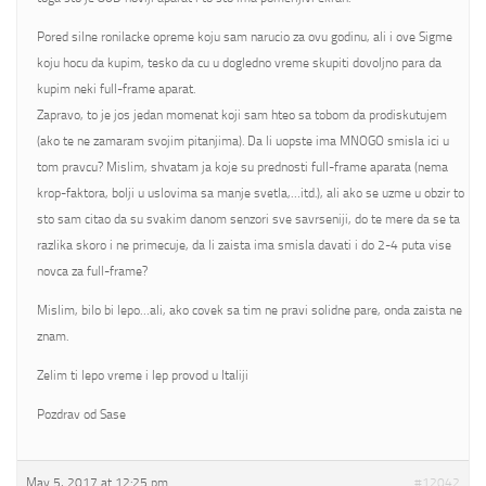
Pored silne ronilacke opreme koju sam narucio za ovu godinu, ali i ove Sigme
koju hocu da kupim, tesko da cu u dogledno vreme skupiti dovoljno para da
kupim neki full-frame aparat.
Zapravo, to je jos jedan momenat koji sam hteo sa tobom da prodiskutujem
(ako te ne zamaram svojim pitanjima). Da li uopste ima MNOGO smisla ici u
tom pravcu? Mislim, shvatam ja koje su prednosti full-frame aparata (nema
krop-faktora, bolji u uslovima sa manje svetla,…itd.), ali ako se uzme u obzir to
sto sam citao da su svakim danom senzori sve savrseniji, do te mere da se ta
razlika skoro i ne primecuje, da li zaista ima smisla davati i do 2-4 puta vise
novca za full-frame?
Mislim, bilo bi lepo…ali, ako covek sa tim ne pravi solidne pare, onda zaista ne
znam.
Zelim ti lepo vreme i lep provod u Italiji
Pozdrav od Sase
May 5, 2017 at 12:25 pm
#12042