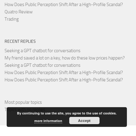
How Does Public Perception Shift After a High-Profile Scandal?
Quatro Review
Trading
RECENT REPLIES
Seeking a GPT chatbot for conversations
My friend saved a lot on a key, how do these low prices happen?
Seeking a GPT chatbot for conversations
How Does Public Perception Shift After a High-Profile Scandal?
How Does Public Perception Shift After a High-Profile Scandal?
Most popular topics
Topics with no replies
By continuing to use the site, you agree to the use of cookies.
Accept
more information