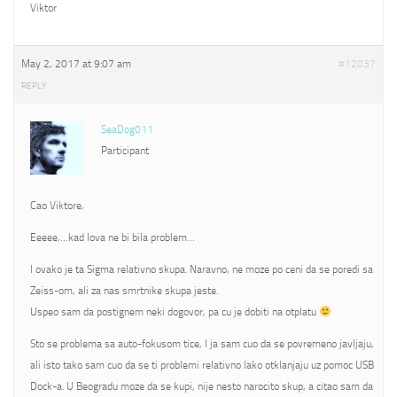
Viktor
May 2, 2017 at 9:07 am
#12037
REPLY
SeaDog011
Participant
Cao Viktore,
Eeeee,…kad lova ne bi bila problem…
I ovako je ta Sigma relativno skupa. Naravno, ne moze po ceni da se poredi sa
Zeiss-om, ali za nas smrtnike skupa jeste.
Uspeo sam da postignem neki dogovor, pa cu je dobiti na otplatu
Sto se problema sa auto-fokusom tice, I ja sam cuo da se povremeno javljaju,
ali isto tako sam cuo da se ti problemi relativno lako otklanjaju uz pomoc USB
Dock-a. U Beogradu moze da se kupi, nije nesto narocito skup, a citao sam da