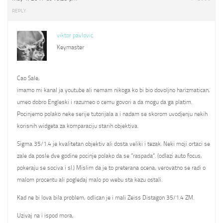
REPLY
viktor pavlovic
Keymaster
Cao Sale,
imamo mi kanal ja youtube ali nemam nikoga ko bi bio dovoljno harizmatican,
umeo dobro Engleski i razumeo o cemu govori a da mogu da ga platim.
Pocinjemo polako neke serije tutorijala a i nadam se skorom uvodjenju nekih
korisnih widgeta za komparaciju starih objektiva.
Sigma 35/1.4 je kvalitetan objektiv ali dosta veliki i tezak. Neki moji ortaci se
zale da posle dve godine pocinje polako da se “raspada”. (odlazi auto focus,
pokeraju se sociva i sl.) Mislim da je to preterana ocena, verovatno se radi o
malom procentu ali pogledaj malo po webu sta kazu ostali.
Kad ne bi lova bila problem, odlican je i mali Zeiss Distagon 35/1.4 ZM.
Uzivaj na i ispod mora,