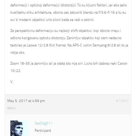
deformaciji i optickoj deformaciji (distorziji). To su kljucni faktori, jer ako zelis
kvalitetnu sliku arhitekture, obicno ces zatvoriti blendu na f/5.6-f/16 a tu su
svi ti moderni objektivi vrlo slicni kada se radi o ostrini.
Za perspektivnu deformaciju su najbolji shift objektivi, koji obicno imaju i
odlicno korigovanu opticku distorziju. Zanimljiv objektiv koji sam nedavno
testirao je Laowa 12/2.8 (full frame). Na APS-C volim Samyang 8/2.8 ali to je
riblje oko.
Zoom 18-35 je zanimljiv ali je steta sto nije siri. Licno bih izabrao neki Canon
10-22.
V.
May 5, 2017 at 4:59 pm
#12047
REPLY
SeaDog011
Participant