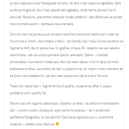
Ja sam zaboravio koji fotoaparat koristis, ali ako imas klasicno ogledalo, dock
ce da pomogne ali ako imas aparat bez ogledala, onda nema pomoci (osim
servisa). Naravno, preciznost ostrenja mozes podesiti i bez docka ale je proces
malo komplikovaniji i zahteva vise vremena.
Ono sto sam ja pomenuo je iskustvo nekoliko korisnika (nesto sam citao na
forumima a imam i dva ortaka u Italiji i na Islandu koji imaju slicno iskustvo sa
Sigmama Art), da im posle dve, tri godine, crkava AF, objektiv se ceo nekako
rasklimata i cak se unutra pomere opticki elementi. Dakle – kvalitet
proizvodnje i koristenih materijala. Kao sto sam rekao, mislim da je to malo
preterana tvrdnja, verovatno se radi o pojedincima, ali nisam imao vremena da
se time vise pozabavim, pa sam zato preporucio da proveris forume.
Trazio bih nesto kao – Sigma Art built quality, experience after 2 years,
problems with quality itd.
Slikom ces biti sigurno zadovoljan, objektiv je ostar, sa odlicnim kontrastom
cak i u protiv svetlu. Ostaje ali uvek osnovno pitanje – da li je tehnicki
perfektna fotografija, to sto zelimo? Savrsena reprodukcija ili umetnicka
kreacija – stabte vise inspirise