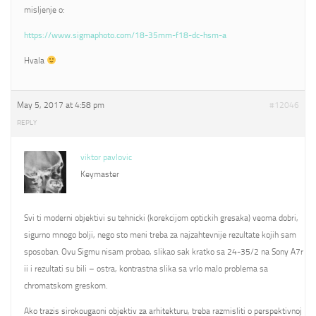
misljenje o:
https://www.sigmaphoto.com/18-35mm-f18-dc-hsm-a
Hvala
May 5, 2017 at 4:58 pm
#12046
REPLY
viktor pavlovic
Keymaster
Svi ti moderni objektivi su tehnicki (korekcijom optickih gresaka) veoma dobri,
sigurno mnogo bolji, nego sto meni treba za najzahtevnije rezultate kojih sam
sposoban. Ovu Sigmu nisam probao, slikao sak kratko sa 24-35/2 na Sony A7r
ii i rezultati su bili – ostra, kontrastna slika sa vrlo malo problema sa
chromatskom greskom.
Ako trazis sirokougaoni objektiv za arhitekturu, treba razmisliti o perspektivnoj