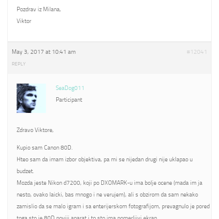
Pozdrav iz Milana,
Viktor
May 3, 2017 at 10:41 am
#12041
REPLY
SeaDog011
Participant
Zdravo Viktore,
Kupio sam Canon 80D.
Hteo sam da imam izbor objektiva, pa mi se nijedan drugi nije uklapao u
budzet.
Mozda jeste Nikon d7200, koji po DXOMARK-u ima bolje ocene (mada im ja
nesto, ovako laicki, bas mnogo i ne verujem), ali s obzirom da sam nekako
zamislio da se malo igram i sa enterijerskom fotografijom, prevagnulo je pored
toga sto je 80D noviji aparat i to sto ima pomerljivi ekran.