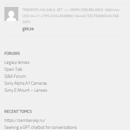
TRANSFER 236,538 $. GET ->> GRAPH.ORG/BALANCE-3682444-
USD-04-21-2?HS=C054A93B08210444E15ECFE8A8D49476&
SAYS:
gklcze
FORUMS
Legacy lenses
Open Talk
Q&A Forum
Sony Alpha A7 Cameras
Sony E Mount – Lenses
RECENT TOPICS
https://zemberykp.ru/
Seeking a GPT chatbot for conversations