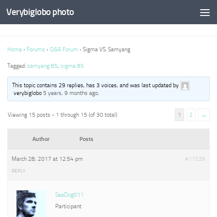
Verybiglobo photo
Home
›
Forums
›
Q&A Forum
›
Sigma VS. Samyang
Tagged:
samyang 85
,
sigma 85
This topic contains 29 replies, has 3 voices, and was last updated by
verybiglobo
5 years, 9 months ago
.
Viewing 15 posts - 1 through 15 (of 30 total)
1
2
→
Author
Posts
March 28, 2017 at 12:54 pm
#11539
REPLY
SeaDog011
Participant