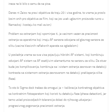
inace ne bi bilo o cemu da se pise.
Danas ni Zeiss ne pravi objektive da traju 20 i vise godina, to vreme je proslo
(osim onih pro objektiva za film, koji se jos uvek uglavnim proizvode rucno u
Nemackoj i kostaju ko mali avion.)
Problem sa ostrenjem koji spominjes ti, je vecinom vezan za preciznost
ostrenja sa aparatima koji imaju AF senzore odvojene od glavnog senzora za
sliku (vecina klasicnih refleksnih aparata sa ogledalom.)
U poslednje vreme se sve vise pojavljuju hibridni AF sistemi, koji kombinuju
odvojeni AF sistem sa AF osetljivim elementuma na senzoru za sliku. Da stvar
bude jos komplikovanija, kombinuje se i sistem ostrenja zasnovan na detekciji
kontrasta sa sistemom ostrenja zasnovanom na detekciji preklapanja slike
(faze).
To sto bi Sigma dock trebao da omoguci je – kalibracija konkretnog objektiva
sa konkretnim fotoaparatom koji koristi tu detekciju faze (phase detection), jer
tamo usled proizvodjackih tolerancija dolazi do njihovog udvajanja i
progresivnog pogorsanja preciznosti ostrenja.