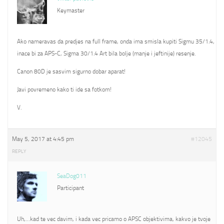
Keymaster
Ako nameravas da predjes na full frame, onda ima smisla kupiti Sigmu 35/1.4,
inace bi za APS-C, Sigma 30/1.4 Art bila bolje (manje i jeftinije) resenje.
Canon 80D je sasvim sigurno dobar aparat!
Javi povremeno kako ti ide sa fotkom!
V.
May 5, 2017 at 4:45 pm
#12045
REPLY
SeaDog011
Participant
Uh,…kad te vec davim, i kada vec pricamo o APSC objektivima, kakvo je tvoje