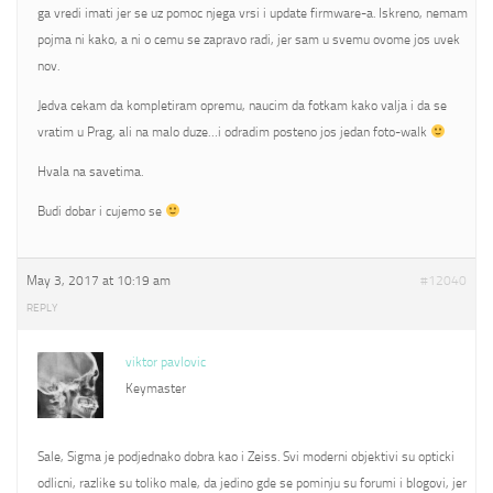
ga vredi imati jer se uz pomoc njega vrsi i update firmware-a. Iskreno, nemam
pojma ni kako, a ni o cemu se zapravo radi, jer sam u svemu ovome jos uvek
nov.
Jedva cekam da kompletiram opremu, naucim da fotkam kako valja i da se
vratim u Prag, ali na malo duze…i odradim posteno jos jedan foto-walk
Hvala na savetima.
Budi dobar i cujemo se
May 3, 2017 at 10:19 am
#12040
REPLY
viktor pavlovic
Keymaster
Sale, Sigma je podjednako dobra kao i Zeiss. Svi moderni objektivi su opticki
odlicni, razlike su toliko male, da jedino gde se pominju su forumi i blogovi, jer