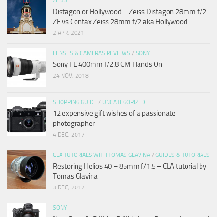
ZEISS
Distagon or Hollywood – Zeiss Distagon 28mm f/2
ZE vs Contax Zeiss 28mm f/2 aka Hollywood
2 APR, 2021
LENSES & CAMERAS REVIEWS
/
SONY
Sony FE 400mm f/2.8 GM Hands On
24 NOV, 2018
SHOPPING GUIDE
/
UNCATEGORIZED
12 expensive gift wishes of a passionate
photographer
4 DEC, 2017
CLA TUTORIALS WITH TOMAS GLAVINA
/
GUIDES & TUTORIALS
Restoring Helios 40 – 85mm f/1.5 – CLA tutorial by
Tomas Glavina
3 DEC, 2017
SONY