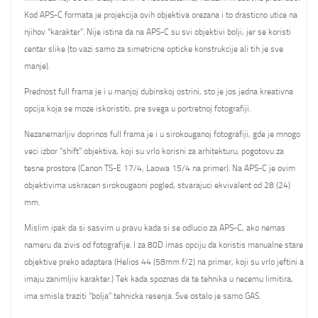
Kod APS-C formata je projekcija ovih objektiva orezana i to drasticno utice na
njihov “karakter”. Nije istina da na APS-C su svi objektivi bolji, jer se koristi
centar slike (to vazi samo za simetricne opticke konstrukcije ali tih je sve
manje).
Prednost full frama je i u manjoj dubinskoj ostrini, sto je jos jedna kreativna
opcija koja se moze iskoristiti, pre svega u portretnoj fotografiji.
Nezanemarljiv doprinos full frama je i u sirokouganoj fotografiji, gde je mnogo
veci izbor “shift” objektiva, koji su vrlo korisni za arhitekturu, pogotovu za
tesne prostore (Canon TS-E 17/4, Laowa 15/4 na primer). Na APS-C je ovim
objektivima uskracen sirokougaoni pogled, stvarajuci ekvivalent od 28 (24)
mm.
Mislim ipak da si sasvim u pravu kada si se odlucio za APS-C, ako nemas
nameru da zivis od fotografije. I za 80D imas opciju da koristis manualne stare
objektive preko adaptera (Helios 44 (58mm f/2) na primer, koji su vrlo jeftini a
imaju zanimljiv karakter.) Tek kada spoznas da te tehnika u necemu limitira,
ima smisla traziti “bolja” tehnicka resenja. Sve ostalo je samo GAS.