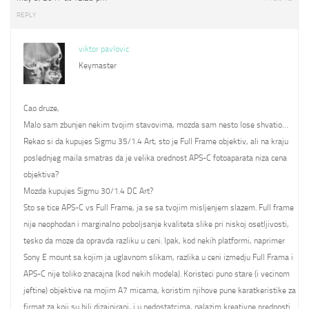
REPLY
viktor pavlovic
Keymaster
Cao druze,
Malo sam zbunjen nekim tvojim stavovima, mozda sam nesto lose shvatio…
Rekao si da kupujes Sigmu 35/1.4 Art, sto je Full Frame objektiv, ali na kraju
poslednjeg maila smatras da je velika orednost APS-C fotoaparata niza cena
objektiva?
Mozda kupujes Sigmu 30/1.4 DC Art?
Sto se tice APS-C vs Full Frame, ja se sa tvojim misljenjem slazem. Full frame
nije neophodan i marginalno poboljsanje kvaliteta slike pri niskoj osetljivosti,
tesko da moze da opravda razliku u ceni. Ipak, kod nekih platformi, naprimer
Sony E mount sa kojim ja uglavnom slikam, razlika u ceni izmedju Full Frama i
APS-C nije toliko znacajna (kod nekih modela). Koristeci puno stare (i vecinom
jeftine) objektive na mojim A7 micama, koristim njihove pune karatkeristike za
firmat za koji su bili dizajnirani, i u nedostatcima, nalazim kreativne prednosti.