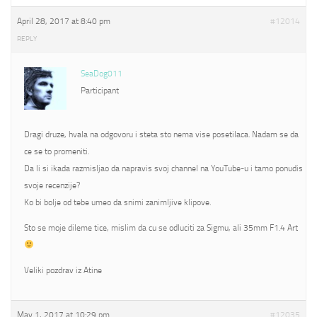
April 28, 2017 at 8:40 pm
#12014
REPLY
SeaDog011
Participant
Dragi druze, hvala na odgovoru i steta sto nema vise posetilaca. Nadam se da
ce se to promeniti.
Da li si ikada razmisljao da napravis svoj channel na YouTube-u i tamo ponudis
svoje recenzije?
Ko bi bolje od tebe umeo da snimi zanimljive klipove.
Sto se moje dileme tice, mislim da cu se odluciti za Sigmu, ali 35mm F1.4 Art
Veliki pozdrav iz Atine
May 1, 2017 at 10:29 pm
#12035