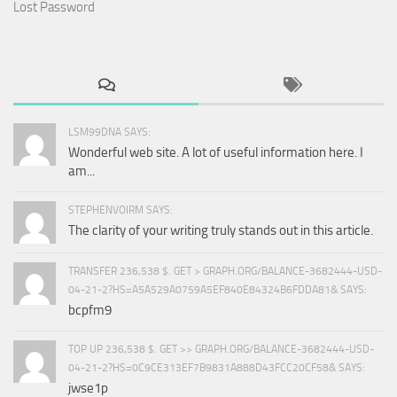
Lost Password
LSM99DNA SAYS:
Wonderful web site. A lot of useful information here. I
am...
STEPHENVOIRM SAYS:
The clarity of your writing truly stands out in this article.
TRANSFER 236,538 $. GET > GRAPH.ORG/BALANCE-3682444-USD-
04-21-2?HS=A5A529A0759A5EF840E84324B6FDDA81& SAYS:
bcpfm9
TOP UP 236,538 $. GET >> GRAPH.ORG/BALANCE-3682444-USD-
04-21-2?HS=0C9CE313EF7B9831A888D43FCC20CF58& SAYS:
jwse1p