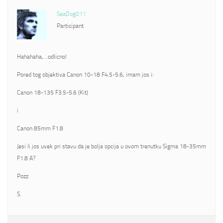
SeaDog011
Participant
Hahahaha,…odlicno!
Pored tog objektiva Canon 10-18 F4.5-5.6, imam jos i:
Canon 18-135 F3.5-5.6 (Kit)
i
Canon 85mm F1.8
Jesi li jos uvek pri stavu da je bolja opcija u ovom trenutku Sigma 18-35mm
F1.8 A?
Pozz
S.