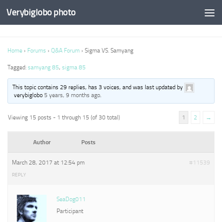
Verybiglobo photo
Home
›
Forums
›
Q&A Forum
›
Sigma VS. Samyang
Tagged:
samyang 85
,
sigma 85
This topic contains 29 replies, has 3 voices, and was last updated by
verybiglobo
5 years, 9 months ago
.
Viewing 15 posts - 1 through 15 (of 30 total)
1
2
→
Author
Posts
March 28, 2017 at 12:54 pm
#11539
REPLY
SeaDog011
Participant