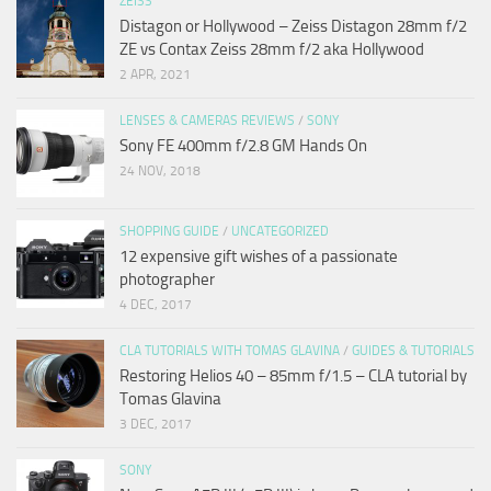
ZEISS
Distagon or Hollywood – Zeiss Distagon 28mm f/2
ZE vs Contax Zeiss 28mm f/2 aka Hollywood
2 APR, 2021
LENSES & CAMERAS REVIEWS
/
SONY
Sony FE 400mm f/2.8 GM Hands On
24 NOV, 2018
SHOPPING GUIDE
/
UNCATEGORIZED
12 expensive gift wishes of a passionate
photographer
4 DEC, 2017
CLA TUTORIALS WITH TOMAS GLAVINA
/
GUIDES & TUTORIALS
Restoring Helios 40 – 85mm f/1.5 – CLA tutorial by
Tomas Glavina
3 DEC, 2017
SONY