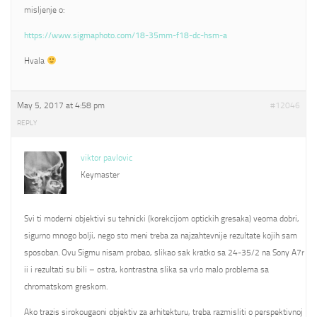
misljenje o:
https://www.sigmaphoto.com/18-35mm-f18-dc-hsm-a
Hvala
May 5, 2017 at 4:58 pm
#12046
REPLY
viktor pavlovic
Keymaster
Svi ti moderni objektivi su tehnicki (korekcijom optickih gresaka) veoma dobri,
sigurno mnogo bolji, nego sto meni treba za najzahtevnije rezultate kojih sam
sposoban. Ovu Sigmu nisam probao, slikao sak kratko sa 24-35/2 na Sony A7r
ii i rezultati su bili – ostra, kontrastna slika sa vrlo malo problema sa
chromatskom greskom.
Ako trazis sirokougaoni objektiv za arhitekturu, treba razmisliti o perspektivnoj