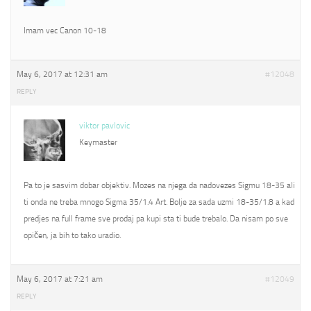
Imam vec Canon 10-18
May 6, 2017 at 12:31 am
#12048
REPLY
viktor pavlovic
Keymaster
Pa to je sasvim dobar objektiv. Mozes na njega da nadovezes Sigmu 18-35 ali
ti onda ne treba mnogo Sigma 35/1.4 Art. Bolje za sada uzmi 18-35/1.8 a kad
predjes na full frame sve prodaj pa kupi sta ti bude trebalo. Da nisam po sve
opičen, ja bih to tako uradio.
May 6, 2017 at 7:21 am
#12049
REPLY