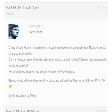
April 28, 2017 at 8:40 pm
#12014
REPLY
SeaDog011
Participant
Dragi druze, hvala na odgovoru i steta sto nema vise posetilaca. Nadam se da
ce se to promeniti.
Da li si ikada razmisljao da napravis svoj channel na YouTube-u i tamo ponudis
svoje recenzije?
Ko bi bolje od tebe umeo da snimi zanimljive klipove.
Sto se moje dileme tice, mislim da cu se odluciti za Sigmu, ali 35mm F1.4 Art
Veliki pozdrav iz Atine
May 1, 2017 at 10:29 pm
#12035