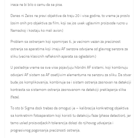
inace ne bi bilo o cemu da se pise.
Danas ni Zeiss ne pravi objektive da traju 20 i vise godina, to vreme je proslo
(osim onih pro objektiva za film, koji se jos uvek uglavnim proizvode rucno u
Nemackoj i kostaju ko mali avion.)
Problem sa ostrenjem koji spominjes ti, je vecinom vezan za preciznost
ostrenja sa aparatima koji imaju AF senzore odvojene od glavnog senzora za
sliku (vecina klasicnih refleksnih aparata sa ogledalom.)
U poslednje vreme se sve vise pojavljuju hibridni AF sistemi, koji kombinuju
odvojeni AF sistem sa AF osetljivim elementuma na senzoru za sliku. Da stvar
bude jos komplikovanija, kombinuje se i sistem ostrenja zasnovan na detekciji
kontrasta sa sistemom ostrenja zasnovanom na detekciji preklapanja slike
(faze).
To sto bi Sigma dock trebao da omoguci je – kalibracija konkretnog objektiva
sa konkretnim fotoaparatom koji koristi tu detekciju faze (phase detection), jer
tamo usled proizvodjackih tolerancija dolazi do njihovog udvajanja i
progresivnog pogorsanja preciznosti ostrenja.