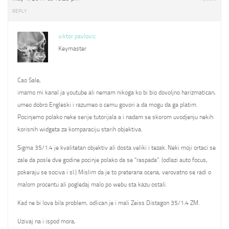
REPLY
viktor pavlovic
Keymaster
Cao Sale,
imamo mi kanal ja youtube ali nemam nikoga ko bi bio dovoljno harizmatican,
umeo dobro Engleski i razumeo o cemu govori a da mogu da ga platim.
Pocinjemo polako neke serije tutorijala a i nadam se skorom uvodjenju nekih
korisnih widgeta za komparaciju starih objektiva.
Sigma 35/1.4 je kvalitetan objektiv ali dosta veliki i tezak. Neki moji ortaci se
zale da posle dve godine pocinje polako da se “raspada”. (odlazi auto focus,
pokeraju se sociva i sl.) Mislim da je to preterana ocena, verovatno se radi o
malom procentu ali pogledaj malo po webu sta kazu ostali.
Kad ne bi lova bila problem, odlican je i mali Zeiss Distagon 35/1.4 ZM.
Uzivaj na i ispod mora,