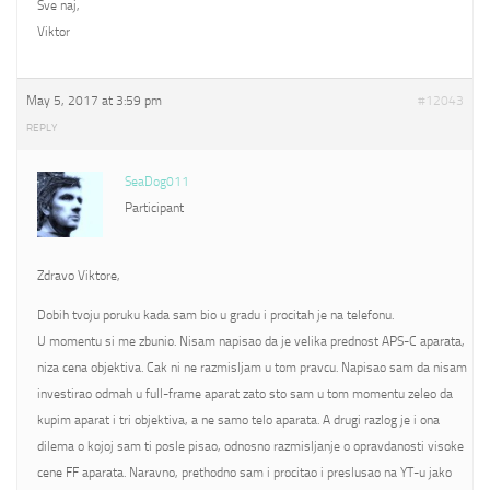
Sve naj,
Viktor
May 5, 2017 at 3:59 pm
#12043
REPLY
SeaDog011
Participant
Zdravo Viktore,
Dobih tvoju poruku kada sam bio u gradu i procitah je na telefonu.
U momentu si me zbunio. Nisam napisao da je velika prednost APS-C aparata,
niza cena objektiva. Cak ni ne razmisljam u tom pravcu. Napisao sam da nisam
investirao odmah u full-frame aparat zato sto sam u tom momentu zeleo da
kupim aparat i tri objektiva, a ne samo telo aparata. A drugi razlog je i ona
dilema o kojoj sam ti posle pisao, odnosno razmisljanje o opravdanosti visoke
cene FF aparata. Naravno, prethodno sam i procitao i preslusao na YT-u jako