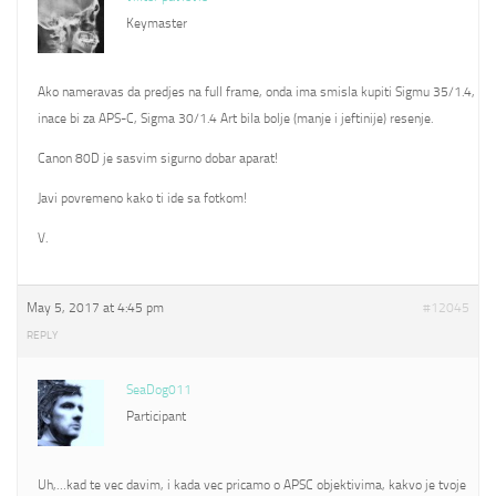
Keymaster
Ako nameravas da predjes na full frame, onda ima smisla kupiti Sigmu 35/1.4,
inace bi za APS-C, Sigma 30/1.4 Art bila bolje (manje i jeftinije) resenje.
Canon 80D je sasvim sigurno dobar aparat!
Javi povremeno kako ti ide sa fotkom!
V.
May 5, 2017 at 4:45 pm
#12045
REPLY
SeaDog011
Participant
Uh,…kad te vec davim, i kada vec pricamo o APSC objektivima, kakvo je tvoje