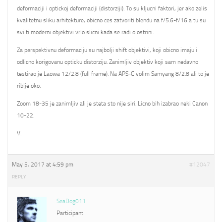
deformaciji i optickoj deformaciji (distorziji). To su kljucni faktori, jer ako zelis
kvalitetnu sliku arhitekture, obicno ces zatvoriti blendu na f/5.6-f/16 a tu su
svi ti moderni objektivi vrlo slicni kada se radi o ostrini.
Za perspektivnu deformaciju su najbolji shift objektivi, koji obicno imaju i
odlicno korigovanu opticku distorziju. Zanimljiv objektiv koji sam nedavno
testirao je Laowa 12/2.8 (full frame). Na APS-C volim Samyang 8/2.8 ali to je
riblje oko.
Zoom 18-35 je zanimljiv ali je steta sto nije siri. Licno bih izabrao neki Canon
10-22.
V.
May 5, 2017 at 4:59 pm
#12047
REPLY
SeaDog011
Participant