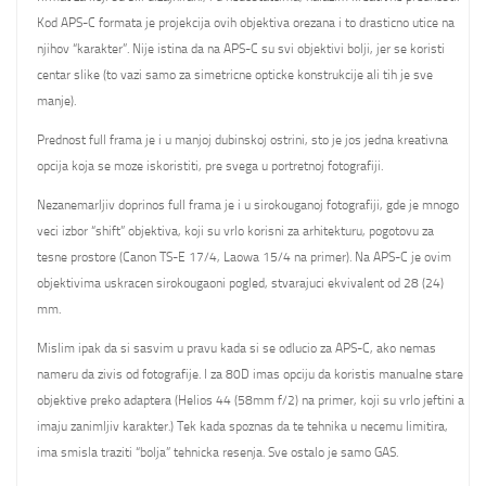
Kod APS-C formata je projekcija ovih objektiva orezana i to drasticno utice na
njihov “karakter”. Nije istina da na APS-C su svi objektivi bolji, jer se koristi
centar slike (to vazi samo za simetricne opticke konstrukcije ali tih je sve
manje).
Prednost full frama je i u manjoj dubinskoj ostrini, sto je jos jedna kreativna
opcija koja se moze iskoristiti, pre svega u portretnoj fotografiji.
Nezanemarljiv doprinos full frama je i u sirokouganoj fotografiji, gde je mnogo
veci izbor “shift” objektiva, koji su vrlo korisni za arhitekturu, pogotovu za
tesne prostore (Canon TS-E 17/4, Laowa 15/4 na primer). Na APS-C je ovim
objektivima uskracen sirokougaoni pogled, stvarajuci ekvivalent od 28 (24)
mm.
Mislim ipak da si sasvim u pravu kada si se odlucio za APS-C, ako nemas
nameru da zivis od fotografije. I za 80D imas opciju da koristis manualne stare
objektive preko adaptera (Helios 44 (58mm f/2) na primer, koji su vrlo jeftini a
imaju zanimljiv karakter.) Tek kada spoznas da te tehnika u necemu limitira,
ima smisla traziti “bolja” tehnicka resenja. Sve ostalo je samo GAS.