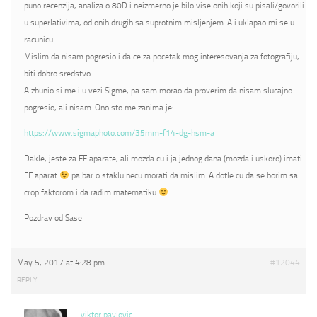
puno recenzija, analiza o 80D i neizmerno je bilo vise onih koji su pisali/govorili
u superlativima, od onih drugih sa suprotnim misljenjem. A i uklapao mi se u
racunicu.
Mislim da nisam pogresio i da ce za pocetak mog interesovanja za fotografiju,
biti dobro sredstvo.
A zbunio si me i u vezi Sigme, pa sam morao da proverim da nisam slucajno
pogresio, ali nisam. Ono sto me zanima je:
https://www.sigmaphoto.com/35mm-f14-dg-hsm-a
Dakle, jeste za FF aparate, ali mozda cu i ja jednog dana (mozda i uskoro) imati
FF aparat
pa bar o staklu necu morati da mislim. A dotle cu da se borim sa
crop faktorom i da radim matematiku
Pozdrav od Sase
May 5, 2017 at 4:28 pm
#12044
REPLY
viktor pavlovic