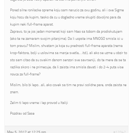
Pored silne ronilacke opreme koju sam narucio za ovu godinu, ali i ove Sigme
koju hocu da kupim, tesko da cu u dogledno vreme skupiti dovoljno para da
kupim neki full-frame aparat.
Zapravo, to je jos jedan momenat koji sam hteo sa tobom da prodiskutujem
(ako te ne zamaram svojim pitanjima). Da li uopste ima MNOGO smisla ici u
tom pravcu? Mislim, shvatam ja koje su prednosti full-frame aparata (nema
krop-faktora, bolji u uslovima sa manje svetla,…itd.), ali ako se uzme u obzir to
sto sam citao da su svakim danom senzori sve savrseniji, do te mere da se ta
razlika skoro i ne primecuje, da li zaista ima smisla davati i do 2-4 puta vise
novca za full-frame?
Mislim, bilo bi lepo…ali, ako covek sa tim ne pravi solidne pare, onda zaista ne
znam.
Zelim ti lepo vreme i lep provod u Italiji
Pozdrav od Sase
May 5, 2017 at 12:25 pm
#12042