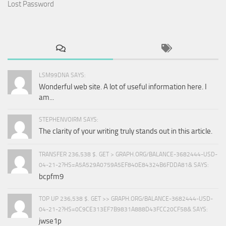
Lost Password
LSM99DNA SAYS:
Wonderful web site. A lot of useful information here. I
am...
STEPHENVOIRM SAYS:
The clarity of your writing truly stands out in this article.
TRANSFER 236,538 $. GET > GRAPH.ORG/BALANCE-3682444-USD-
04-21-2?HS=A5A529A0759A5EF840E84324B6FDDA81& SAYS:
bcpfm9
TOP UP 236,538 $. GET >> GRAPH.ORG/BALANCE-3682444-USD-
04-21-2?HS=0C9CE313EF7B9831A888D43FCC20CF58& SAYS:
jwse1p