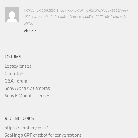
TRANSFER 236,538 $. GET ->> GRAPH.ORG/BALANCE-3682444-
USD-04-21-2?HS=C054A93B08210444E15ECFE8A8D49476&
SAYS:
gklcze
FORUMS
Legacy lenses
Open Talk
Q&A Forum
Sony Alpha A7 Cameras
Sony E Mount – Lenses
RECENT TOPICS
https://zemberykp.ru/
Seeking a GPT chatbot for conversations