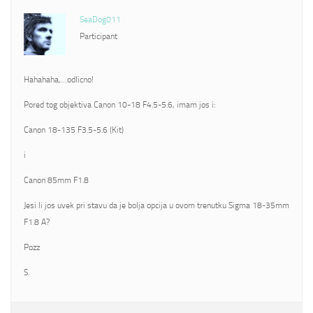
SeaDog011
Participant
Hahahaha,…odlicno!
Pored tog objektiva Canon 10-18 F4.5-5.6, imam jos i:
Canon 18-135 F3.5-5.6 (Kit)
i
Canon 85mm F1.8
Jesi li jos uvek pri stavu da je bolja opcija u ovom trenutku Sigma 18-35mm
F1.8 A?
Pozz
S.