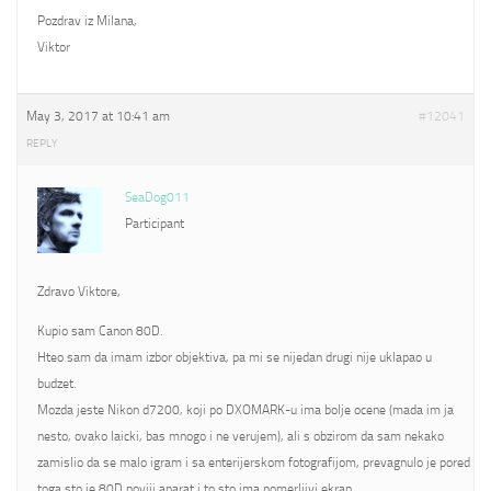
Pozdrav iz Milana,
Viktor
May 3, 2017 at 10:41 am
#12041
REPLY
SeaDog011
Participant
Zdravo Viktore,
Kupio sam Canon 80D.
Hteo sam da imam izbor objektiva, pa mi se nijedan drugi nije uklapao u
budzet.
Mozda jeste Nikon d7200, koji po DXOMARK-u ima bolje ocene (mada im ja
nesto, ovako laicki, bas mnogo i ne verujem), ali s obzirom da sam nekako
zamislio da se malo igram i sa enterijerskom fotografijom, prevagnulo je pored
toga sto je 80D noviji aparat i to sto ima pomerljivi ekran.