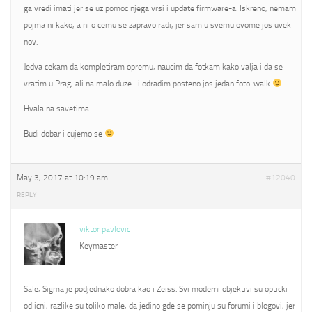
ga vredi imati jer se uz pomoc njega vrsi i update firmware-a. Iskreno, nemam
pojma ni kako, a ni o cemu se zapravo radi, jer sam u svemu ovome jos uvek
nov.
Jedva cekam da kompletiram opremu, naucim da fotkam kako valja i da se
vratim u Prag, ali na malo duze…i odradim posteno jos jedan foto-walk
Hvala na savetima.
Budi dobar i cujemo se
May 3, 2017 at 10:19 am
#12040
REPLY
viktor pavlovic
Keymaster
Sale, Sigma je podjednako dobra kao i Zeiss. Svi moderni objektivi su opticki
odlicni, razlike su toliko male, da jedino gde se pominju su forumi i blogovi, jer