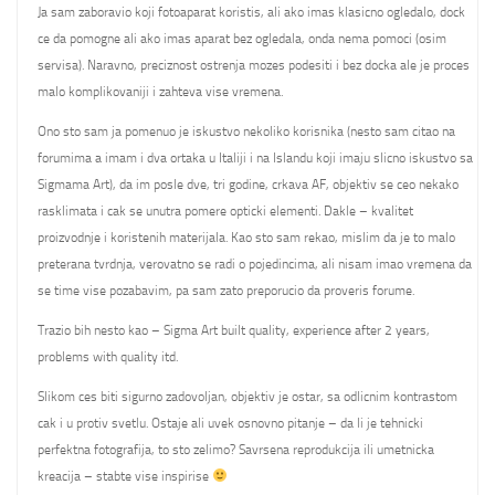
Ja sam zaboravio koji fotoaparat koristis, ali ako imas klasicno ogledalo, dock
ce da pomogne ali ako imas aparat bez ogledala, onda nema pomoci (osim
servisa). Naravno, preciznost ostrenja mozes podesiti i bez docka ale je proces
malo komplikovaniji i zahteva vise vremena.
Ono sto sam ja pomenuo je iskustvo nekoliko korisnika (nesto sam citao na
forumima a imam i dva ortaka u Italiji i na Islandu koji imaju slicno iskustvo sa
Sigmama Art), da im posle dve, tri godine, crkava AF, objektiv se ceo nekako
rasklimata i cak se unutra pomere opticki elementi. Dakle – kvalitet
proizvodnje i koristenih materijala. Kao sto sam rekao, mislim da je to malo
preterana tvrdnja, verovatno se radi o pojedincima, ali nisam imao vremena da
se time vise pozabavim, pa sam zato preporucio da proveris forume.
Trazio bih nesto kao – Sigma Art built quality, experience after 2 years,
problems with quality itd.
Slikom ces biti sigurno zadovoljan, objektiv je ostar, sa odlicnim kontrastom
cak i u protiv svetlu. Ostaje ali uvek osnovno pitanje – da li je tehnicki
perfektna fotografija, to sto zelimo? Savrsena reprodukcija ili umetnicka
kreacija – stabte vise inspirise