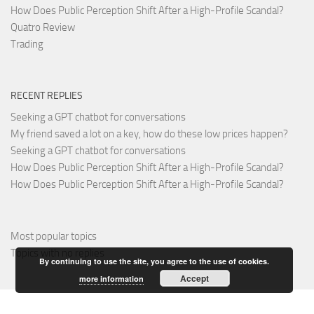
How Does Public Perception Shift After a High-Profile Scandal?
Quatro Review
Trading
RECENT REPLIES
Seeking a GPT chatbot for conversations
My friend saved a lot on a key, how do these low prices happen?
Seeking a GPT chatbot for conversations
How Does Public Perception Shift After a High-Profile Scandal?
How Does Public Perception Shift After a High-Profile Scandal?
Most popular topics
Topics with no replies
By continuing to use the site, you agree to the use of cookies.
Accept
more information