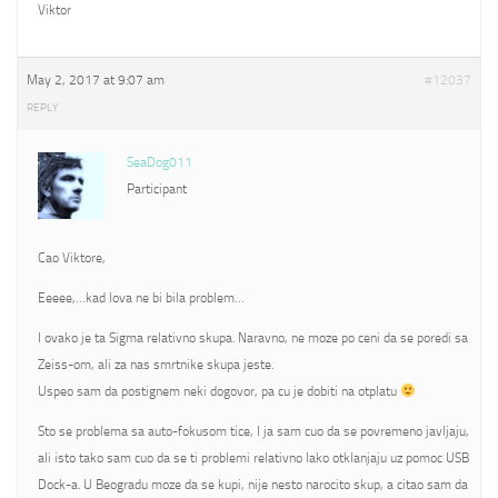
Viktor
May 2, 2017 at 9:07 am
#12037
REPLY
SeaDog011
Participant
Cao Viktore,
Eeeee,…kad lova ne bi bila problem…
I ovako je ta Sigma relativno skupa. Naravno, ne moze po ceni da se poredi sa
Zeiss-om, ali za nas smrtnike skupa jeste.
Uspeo sam da postignem neki dogovor, pa cu je dobiti na otplatu
Sto se problema sa auto-fokusom tice, I ja sam cuo da se povremeno javljaju,
ali isto tako sam cuo da se ti problemi relativno lako otklanjaju uz pomoc USB
Dock-a. U Beogradu moze da se kupi, nije nesto narocito skup, a citao sam da