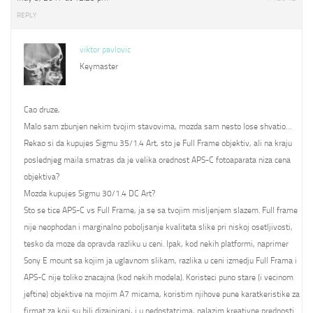
REPLY
viktor pavlovic
Keymaster
Cao druze,
Malo sam zbunjen nekim tvojim stavovima, mozda sam nesto lose shvatio…
Rekao si da kupujes Sigmu 35/1.4 Art, sto je Full Frame objektiv, ali na kraju
poslednjeg maila smatras da je velika orednost APS-C fotoaparata niza cena
objektiva?
Mozda kupujes Sigmu 30/1.4 DC Art?
Sto se tice APS-C vs Full Frame, ja se sa tvojim misljenjem slazem. Full frame
nije neophodan i marginalno poboljsanje kvaliteta slike pri niskoj osetljivosti,
tesko da moze da opravda razliku u ceni. Ipak, kod nekih platformi, naprimer
Sony E mount sa kojim ja uglavnom slikam, razlika u ceni izmedju Full Frama i
APS-C nije toliko znacajna (kod nekih modela). Koristeci puno stare (i vecinom
jeftine) objektive na mojim A7 micama, koristim njihove pune karatkeristike za
firmat za koji su bili dizajnirani, i u nedostatcima, nalazim kreativne prednosti.