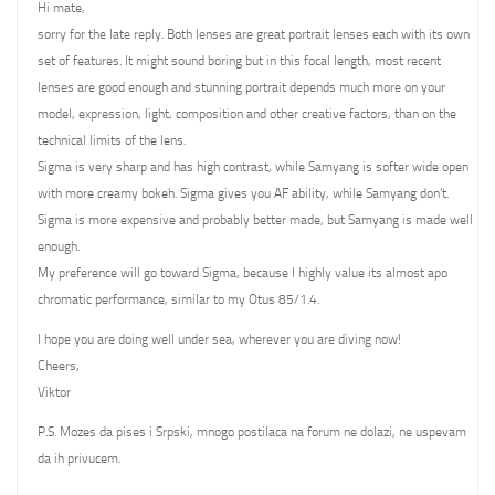
Hi mate,
sorry for the late reply. Both lenses are great portrait lenses each with its own
set of features. It might sound boring but in this focal length, most recent
lenses are good enough and stunning portrait depends much more on your
model, expression, light, composition and other creative factors, than on the
technical limits of the lens.
Sigma is very sharp and has high contrast, while Samyang is softer wide open
with more creamy bokeh. Sigma gives you AF ability, while Samyang don’t.
Sigma is more expensive and probably better made, but Samyang is made well
enough.
My preference will go toward Sigma, because I highly value its almost apo
chromatic performance, similar to my Otus 85/1.4.
I hope you are doing well under sea, wherever you are diving now!
Cheers,
Viktor
P.S. Mozes da pises i Srpski, mnogo postilaca na forum ne dolazi, ne uspevam
da ih privucem.