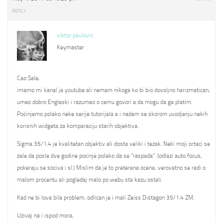
REPLY
viktor pavlovic
Keymaster
Cao Sale,
imamo mi kanal ja youtube ali nemam nikoga ko bi bio dovoljno harizmatican,
umeo dobro Engleski i razumeo o cemu govori a da mogu da ga platim.
Pocinjemo polako neke serije tutorijala a i nadam se skorom uvodjenju nekih
korisnih widgeta za komparaciju starih objektiva.
Sigma 35/1.4 je kvalitetan objektiv ali dosta veliki i tezak. Neki moji ortaci se
zale da posle dve godine pocinje polako da se “raspada”. (odlazi auto focus,
pokeraju se sociva i sl.) Mislim da je to preterana ocena, verovatno se radi o
malom procentu ali pogledaj malo po webu sta kazu ostali.
Kad ne bi lova bila problem, odlican je i mali Zeiss Distagon 35/1.4 ZM.
Uzivaj na i ispod mora,