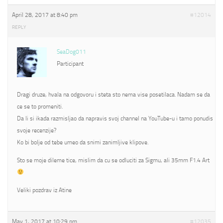
April 28, 2017 at 8:40 pm
#12014
REPLY
SeaDog011
Participant
Dragi druze, hvala na odgovoru i steta sto nema vise posetilaca. Nadam se da
ce se to promeniti.
Da li si ikada razmisljao da napravis svoj channel na YouTube-u i tamo ponudis
svoje recenzije?
Ko bi bolje od tebe umeo da snimi zanimljive klipove.
Sto se moje dileme tice, mislim da cu se odluciti za Sigmu, ali 35mm F1.4 Art
Veliki pozdrav iz Atine
May 1, 2017 at 10:29 pm
#12035