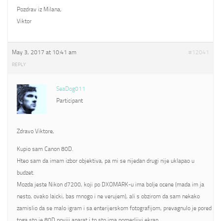
Pozdrav iz Milana,
Viktor
May 3, 2017 at 10:41 am
#12041
REPLY
SeaDog011
Participant
Zdravo Viktore,
Kupio sam Canon 80D.
Hteo sam da imam izbor objektiva, pa mi se nijedan drugi nije uklapao u
budzet.
Mozda jeste Nikon d7200, koji po DXOMARK-u ima bolje ocene (mada im ja
nesto, ovako laicki, bas mnogo i ne verujem), ali s obzirom da sam nekako
zamislio da se malo igram i sa enterijerskom fotografijom, prevagnulo je pored
toga sto je 80D noviji aparat i to sto ima pomerljivi ekran.