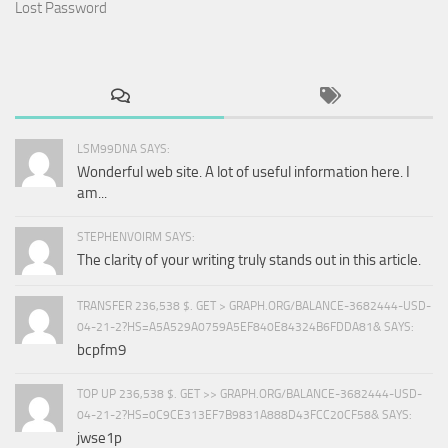
Lost Password
LSM99DNA SAYS:
Wonderful web site. A lot of useful information here. I
am...
STEPHENVOIRM SAYS:
The clarity of your writing truly stands out in this article.
TRANSFER 236,538 $. GET > GRAPH.ORG/BALANCE-3682444-USD-
04-21-2?HS=A5A529A0759A5EF840E84324B6FDDA81& SAYS:
bcpfm9
TOP UP 236,538 $. GET >> GRAPH.ORG/BALANCE-3682444-USD-
04-21-2?HS=0C9CE313EF7B9831A888D43FCC20CF58& SAYS:
jwse1p