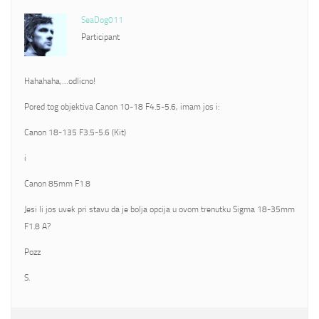
SeaDog011
Participant
Hahahaha,…odlicno!
Pored tog objektiva Canon 10-18 F4.5-5.6, imam jos i:
Canon 18-135 F3.5-5.6 (Kit)
i
Canon 85mm F1.8
Jesi li jos uvek pri stavu da je bolja opcija u ovom trenutku Sigma 18-35mm
F1.8 A?
Pozz
S.