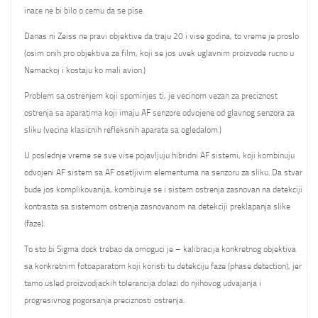
inace ne bi bilo o cemu da se pise.
Danas ni Zeiss ne pravi objektive da traju 20 i vise godina, to vreme je proslo
(osim onih pro objektiva za film, koji se jos uvek uglavnim proizvode rucno u
Nemackoj i kostaju ko mali avion.)
Problem sa ostrenjem koji spominjes ti, je vecinom vezan za preciznost
ostrenja sa aparatima koji imaju AF senzore odvojene od glavnog senzora za
sliku (vecina klasicnih refleksnih aparata sa ogledalom.)
U poslednje vreme se sve vise pojavljuju hibridni AF sistemi, koji kombinuju
odvojeni AF sistem sa AF osetljivim elementuma na senzoru za sliku. Da stvar
bude jos komplikovanija, kombinuje se i sistem ostrenja zasnovan na detekciji
kontrasta sa sistemom ostrenja zasnovanom na detekciji preklapanja slike
(faze).
To sto bi Sigma dock trebao da omoguci je – kalibracija konkretnog objektiva
sa konkretnim fotoaparatom koji koristi tu detekciju faze (phase detection), jer
tamo usled proizvodjackih tolerancija dolazi do njihovog udvajanja i
progresivnog pogorsanja preciznosti ostrenja.