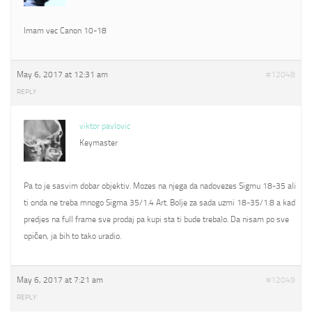
Imam vec Canon 10-18
May 6, 2017 at 12:31 am
#12048
REPLY
viktor pavlovic
Keymaster
Pa to je sasvim dobar objektiv. Mozes na njega da nadovezes Sigmu 18-35 ali
ti onda ne treba mnogo Sigma 35/1.4 Art. Bolje za sada uzmi 18-35/1.8 a kad
predjes na full frame sve prodaj pa kupi sta ti bude trebalo. Da nisam po sve
opičen, ja bih to tako uradio.
May 6, 2017 at 7:21 am
#12049
REPLY