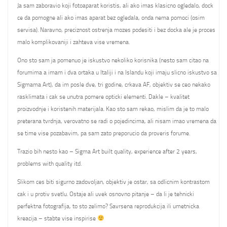
Ja sam zaboravio koji fotoaparat koristis, ali ako imas klasicno ogledalo, dock
ce da pomogne ali ako imas aparat bez ogledala, onda nema pomoci (osim
servisa). Naravno, preciznost ostrenja mozes podesiti i bez docka ale je proces
malo komplikovaniji i zahteva vise vremena.
Ono sto sam ja pomenuo je iskustvo nekoliko korisnika (nesto sam citao na
forumima a imam i dva ortaka u Italiji i na Islandu koji imaju slicno iskustvo sa
Sigmama Art), da im posle dve, tri godine, crkava AF, objektiv se ceo nekako
rasklimata i cak se unutra pomere opticki elementi. Dakle – kvalitet
proizvodnje i koristenih materijala. Kao sto sam rekao, mislim da je to malo
preterana tvrdnja, verovatno se radi o pojedincima, ali nisam imao vremena da
se time vise pozabavim, pa sam zato preporucio da proveris forume.
Trazio bih nesto kao – Sigma Art built quality, experience after 2 years,
problems with quality itd.
Slikom ces biti sigurno zadovoljan, objektiv je ostar, sa odlicnim kontrastom
cak i u protiv svetlu. Ostaje ali uvek osnovno pitanje – da li je tehnicki
perfektna fotografija, to sto zelimo? Savrsena reprodukcija ili umetnicka
kreacija – stabte vise inspirise