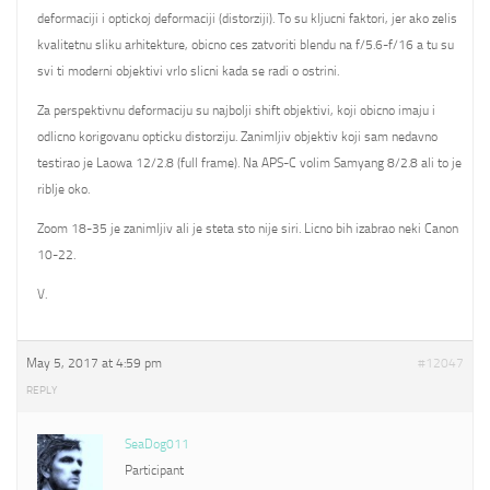
deformaciji i optickoj deformaciji (distorziji). To su kljucni faktori, jer ako zelis
kvalitetnu sliku arhitekture, obicno ces zatvoriti blendu na f/5.6-f/16 a tu su
svi ti moderni objektivi vrlo slicni kada se radi o ostrini.
Za perspektivnu deformaciju su najbolji shift objektivi, koji obicno imaju i
odlicno korigovanu opticku distorziju. Zanimljiv objektiv koji sam nedavno
testirao je Laowa 12/2.8 (full frame). Na APS-C volim Samyang 8/2.8 ali to je
riblje oko.
Zoom 18-35 je zanimljiv ali je steta sto nije siri. Licno bih izabrao neki Canon
10-22.
V.
May 5, 2017 at 4:59 pm
#12047
REPLY
SeaDog011
Participant