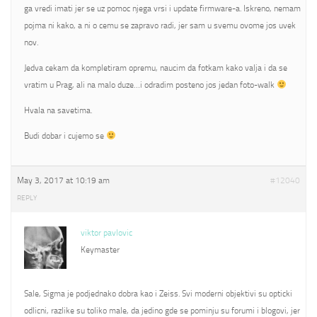
ga vredi imati jer se uz pomoc njega vrsi i update firmware-a. Iskreno, nemam
pojma ni kako, a ni o cemu se zapravo radi, jer sam u svemu ovome jos uvek
nov.
Jedva cekam da kompletiram opremu, naucim da fotkam kako valja i da se
vratim u Prag, ali na malo duze…i odradim posteno jos jedan foto-walk
Hvala na savetima.
Budi dobar i cujemo se
May 3, 2017 at 10:19 am
#12040
REPLY
viktor pavlovic
Keymaster
Sale, Sigma je podjednako dobra kao i Zeiss. Svi moderni objektivi su opticki
odlicni, razlike su toliko male, da jedino gde se pominju su forumi i blogovi, jer