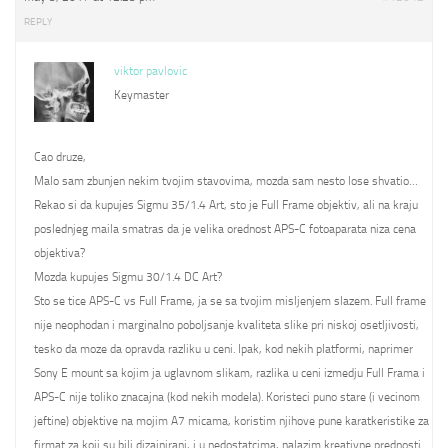
REPLY
viktor pavlovic
Keymaster
Cao druze,
Malo sam zbunjen nekim tvojim stavovima, mozda sam nesto lose shvatio…
Rekao si da kupujes Sigmu 35/1.4 Art, sto je Full Frame objektiv, ali na kraju
poslednjeg maila smatras da je velika orednost APS-C fotoaparata niza cena
objektiva?
Mozda kupujes Sigmu 30/1.4 DC Art?
Sto se tice APS-C vs Full Frame, ja se sa tvojim misljenjem slazem. Full frame
nije neophodan i marginalno poboljsanje kvaliteta slike pri niskoj osetljivosti,
tesko da moze da opravda razliku u ceni. Ipak, kod nekih platformi, naprimer
Sony E mount sa kojim ja uglavnom slikam, razlika u ceni izmedju Full Frama i
APS-C nije toliko znacajna (kod nekih modela). Koristeci puno stare (i vecinom
jeftine) objektive na mojim A7 micama, koristim njihove pune karatkeristike za
firmat za koji su bili dizajnirani, i u nedostatcima, nalazim kreativne prednosti.