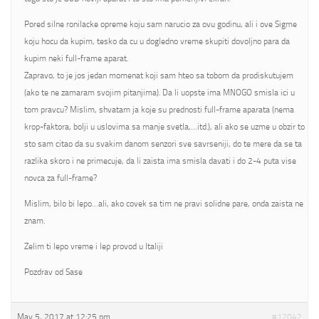
Pored silne ronilacke opreme koju sam narucio za ovu godinu, ali i ove Sigme
koju hocu da kupim, tesko da cu u dogledno vreme skupiti dovoljno para da
kupim neki full-frame aparat.
Zapravo, to je jos jedan momenat koji sam hteo sa tobom da prodiskutujem
(ako te ne zamaram svojim pitanjima). Da li uopste ima MNOGO smisla ici u
tom pravcu? Mislim, shvatam ja koje su prednosti full-frame aparata (nema
krop-faktora, bolji u uslovima sa manje svetla,…itd.), ali ako se uzme u obzir to
sto sam citao da su svakim danom senzori sve savrseniji, do te mere da se ta
razlika skoro i ne primecuje, da li zaista ima smisla davati i do 2-4 puta vise
novca za full-frame?
Mislim, bilo bi lepo…ali, ako covek sa tim ne pravi solidne pare, onda zaista ne
znam.
Zelim ti lepo vreme i lep provod u Italiji
Pozdrav od Sase
May 5, 2017 at 12:25 pm
#12042