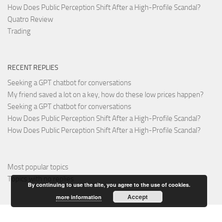
How Does Public Perception Shift After a High-Profile Scandal?
Quatro Review
Trading
RECENT REPLIES
Seeking a GPT chatbot for conversations
My friend saved a lot on a key, how do these low prices happen?
Seeking a GPT chatbot for conversations
How Does Public Perception Shift After a High-Profile Scandal?
How Does Public Perception Shift After a High-Profile Scandal?
Most popular topics
Topics with no replies
By continuing to use the site, you agree to the use of cookies.
Accept
more information