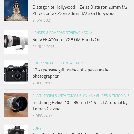
ZEISS
Distagon or Hollywood – Zeiss Distagon 28mm f/2
ZE vs Contax Zeiss 28mm f/2 aka Hollywood
2 APR, 2021
LENSES & CAMERAS REVIEWS
/
SONY
Sony FE 400mm f/2.8 GM Hands On
24 NOV, 2018
SHOPPING GUIDE
/
UNCATEGORIZED
12 expensive gift wishes of a passionate
photographer
4 DEC, 2017
CLA TUTORIALS WITH TOMAS GLAVINA
/
GUIDES & TUTORIALS
Restoring Helios 40 – 85mm f/1.5 – CLA tutorial by
Tomas Glavina
3 DEC, 2017
SONY