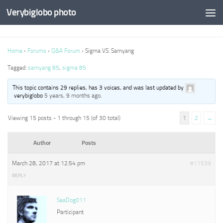
Verybiglobo photo
Home
›
Forums
›
Q&A Forum
›
Sigma VS. Samyang
Tagged:
samyang 85
,
sigma 85
This topic contains 29 replies, has 3 voices, and was last updated by
verybiglobo
5 years, 9 months ago
.
Viewing 15 posts - 1 through 15 (of 30 total)
1
2
→
Author
Posts
March 28, 2017 at 12:54 pm
#11539
REPLY
SeaDog011
Participant