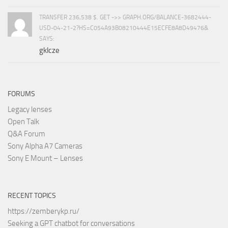
TRANSFER 236,538 $. GET ->> GRAPH.ORG/BALANCE-3682444-
USD-04-21-2?HS=C054A93B08210444E15ECFE8A8D49476&
SAYS:
gklcze
FORUMS
Legacy lenses
Open Talk
Q&A Forum
Sony Alpha A7 Cameras
Sony E Mount – Lenses
RECENT TOPICS
https://zemberykp.ru/
Seeking a GPT chatbot for conversations