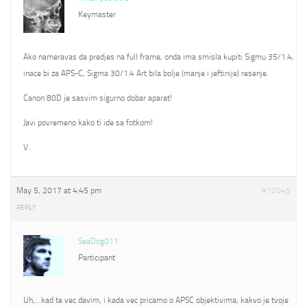
Keymaster
Ako nameravas da predjes na full frame, onda ima smisla kupiti Sigmu 35/1.4,
inace bi za APS-C, Sigma 30/1.4 Art bila bolje (manje i jeftinije) resenje.
Canon 80D je sasvim sigurno dobar aparat!
Javi povremeno kako ti ide sa fotkom!
V.
May 5, 2017 at 4:45 pm
#12045
REPLY
SeaDog011
Participant
Uh,…kad te vec davim, i kada vec pricamo o APSC objektivima, kakvo je tvoje