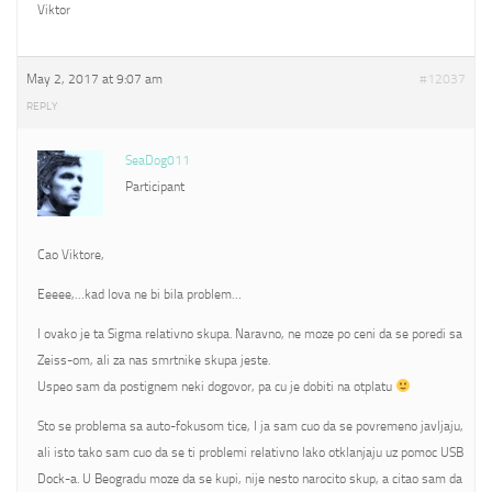
Viktor
May 2, 2017 at 9:07 am
#12037
REPLY
SeaDog011
Participant
Cao Viktore,
Eeeee,…kad lova ne bi bila problem…
I ovako je ta Sigma relativno skupa. Naravno, ne moze po ceni da se poredi sa
Zeiss-om, ali za nas smrtnike skupa jeste.
Uspeo sam da postignem neki dogovor, pa cu je dobiti na otplatu
Sto se problema sa auto-fokusom tice, I ja sam cuo da se povremeno javljaju,
ali isto tako sam cuo da se ti problemi relativno lako otklanjaju uz pomoc USB
Dock-a. U Beogradu moze da se kupi, nije nesto narocito skup, a citao sam da