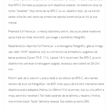
Kod APS-C formata je projekcija ovih objektiva orezana i to drasticno utice na
njihov “karakter”. Nije istina da na APS-C su svi objektivi bolji, jer se koristi
centar slike (to vazi samo za simetricne opticke konstrukcije ali tih je sve
manje).
Prednost full frama je i u manjoj dubinskoj ostrini, sto je jos jedna kreativna
opcija koja se moze iskoristiti, pre svega u portretnoj fotografiji.
Nezanemarljiv doprinos full frama je i u sirokouganoj fotografiji, gde je mnogo
veci izbor “shift” objektiva, koji su vrlo korisni za arhitekturu, pogotovu za
tesne prostore (Canon TS-E 17/4, Laowa 15/4 na primer). Na APS-C je ovim
objektivima uskracen sirokougaoni pogled, stvarajuci ekvivalent od 28 (24)
mm.
Mislim ipak da si sasvim u pravu kada si se odlucio za APS-C, ako nemas
nameru da zivis od fotografije. I za 80D imas opciju da koristis manualne stare
objektive preko adaptera (Helios 44 (58mm f/2) na primer, koji su vrlo jeftini a
imaju zanimljiv karakter.) Tek kada spoznas da te tehnika u necemu limitira,
ima smisla traziti “bolja” tehnicka resenja. Sve ostalo je samo GAS.