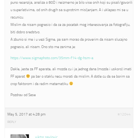
puno recenzija, analiza o 80D i neizmerno je bilo vise onih koji su pisali/govorili
u superlativima, od onih drugih sa suprotnim misljenjem. A i uklapao mi se u
racunicu.
Mislim da nisam pogresio i da ce za pocetak mog interesovanja za fotografiju,
biti dobro sredstvo.
A zbunio si me i u vezi Sigme, pa sam morao da proverim da nisam slucajno
pogresio, ali nisam. Ono sto me zanima je:
https://www.sigmaphoto.com/35mm-f14-dg-hsm-a
Dakle, jeste za FF aparate, ali mozda cu i ja jednog dana (mozda i uskoro) imati
FF aparat
pa bar o staklu necu morati da mislim. A dotle cu da se borim sa
crop faktorom i da radim matematiku
Pozdrav od Sase
May 5, 2017 at 4:28 pm
#12044
REPLY
viktor pavlovic