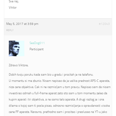
Sve naj,
Viktor
May 5, 2017 at 3:59 pm
#12043
REPLY
SeaDog011
Participant
Zdravo Viktore,
Dobih tvoju poruku kada sam bio u gradu i procitah je na telefonu.
U momentu si me zbunio. Nisam napisao da je velika prednost APS-C aparata,
niza cena objektiva. Cak ni ne razmisljam u tom pravcu. Napisao sam da nisam
investirao odmah u full-frame aparat zato sto sam u tom momentu zeleo da
kupim aparat i tri objektiva, a ne samo telo aparata. A drugi razlog je i ona
dilema o kojoj sam ti posle pisao, odnosno razmisljanje o opravdanosti visoke
cene FF aparata. Naravno, prethodno sam i procitao i preslusao na YT-u jako