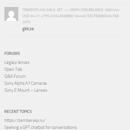
TRANSFER 236,538 $. GET ->> GRAPH.ORG/BALANCE-3682444-
USD-04-21-2?HS=C054A93B08210444E15ECFE8A8D49476&
SAYS:
gklcze
FORUMS
Legacy lenses
Open Talk
Q&A Forum
Sony Alpha A7 Cameras
Sony E Mount – Lenses
RECENT TOPICS
https://zemberykp.ru/
Seeking a GPT chatbot for conversations