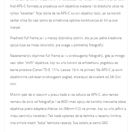
Kod APS-C formata je projekcija ovih objektiva orezana i to drasticno utice na
njihov “karakter”. Nije istina da na APS-C su svi objektivi bolji, jer se koristi
centar slike (to vazi samo za simetricne opticke konstrukcije ali tih je sve
manje).
Prednost full frama je i u manjoj dubinskoj ostrini, sto je jos jedna kreativna
opcija koja se moze iskoristiti, pre svega u portretnoj fotografiji.
Nezanemarljiv doprinos full frama je i u sirokouganoj fotografiji, gde je mnogo
veci izbor “shift” objektiva, koji su vrlo korisni za arhitekturu, pogotovu za
tesne prostore (Canon TS-E 17/4, Laowa 15/4 na primer). Na APS-C je ovim
objektivima uskracen sirokougaoni pogled, stvarajuci ekvivalent od 28 (24)
mm.
Mislim ipak da si sasvim u pravu kada si se odlucio za APS-C, ako nemas
nameru da zivis od fotografije. I za 80D imas opciju da koristis manualne stare
objektive preko adaptera (Helios 44 (58mm f/2) na primer, koji su vrlo jeftini a
imaju zanimljiv karakter.) Tek kada spoznas da te tehnika u necemu limitira,
ima smisla traziti “bolja” tehnicka resenja. Sve ostalo je samo GAS.