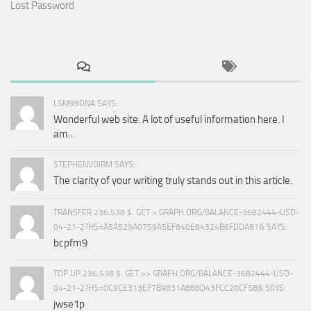
Lost Password
LSM99DNA SAYS:
Wonderful web site. A lot of useful information here. I
am...
STEPHENVOIRM SAYS:
The clarity of your writing truly stands out in this article.
TRANSFER 236,538 $. GET > GRAPH.ORG/BALANCE-3682444-USD-
04-21-2?HS=A5A529A0759A5EF840E84324B6FDDA81& SAYS:
bcpfm9
TOP UP 236,538 $. GET >> GRAPH.ORG/BALANCE-3682444-USD-
04-21-2?HS=0C9CE313EF7B9831A888D43FCC20CF58& SAYS:
jwse1p