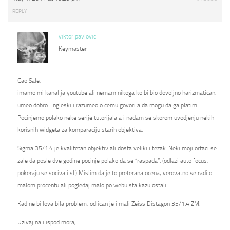
REPLY
viktor pavlovic
Keymaster
Cao Sale,
imamo mi kanal ja youtube ali nemam nikoga ko bi bio dovoljno harizmatican,
umeo dobro Engleski i razumeo o cemu govori a da mogu da ga platim.
Pocinjemo polako neke serije tutorijala a i nadam se skorom uvodjenju nekih
korisnih widgeta za komparaciju starih objektiva.
Sigma 35/1.4 je kvalitetan objektiv ali dosta veliki i tezak. Neki moji ortaci se
zale da posle dve godine pocinje polako da se “raspada”. (odlazi auto focus,
pokeraju se sociva i sl.) Mislim da je to preterana ocena, verovatno se radi o
malom procentu ali pogledaj malo po webu sta kazu ostali.
Kad ne bi lova bila problem, odlican je i mali Zeiss Distagon 35/1.4 ZM.
Uzivaj na i ispod mora,