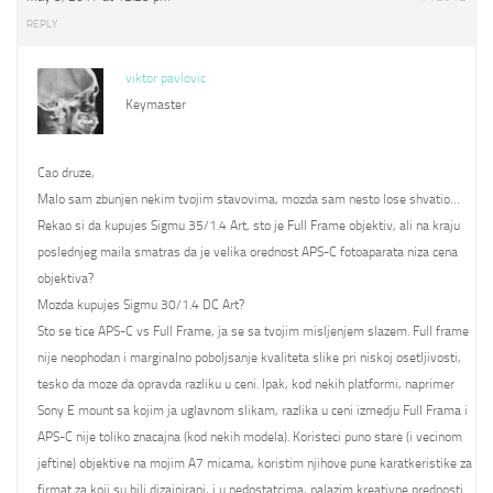
REPLY
viktor pavlovic
Keymaster
Cao druze,
Malo sam zbunjen nekim tvojim stavovima, mozda sam nesto lose shvatio…
Rekao si da kupujes Sigmu 35/1.4 Art, sto je Full Frame objektiv, ali na kraju
poslednjeg maila smatras da je velika orednost APS-C fotoaparata niza cena
objektiva?
Mozda kupujes Sigmu 30/1.4 DC Art?
Sto se tice APS-C vs Full Frame, ja se sa tvojim misljenjem slazem. Full frame
nije neophodan i marginalno poboljsanje kvaliteta slike pri niskoj osetljivosti,
tesko da moze da opravda razliku u ceni. Ipak, kod nekih platformi, naprimer
Sony E mount sa kojim ja uglavnom slikam, razlika u ceni izmedju Full Frama i
APS-C nije toliko znacajna (kod nekih modela). Koristeci puno stare (i vecinom
jeftine) objektive na mojim A7 micama, koristim njihove pune karatkeristike za
firmat za koji su bili dizajnirani, i u nedostatcima, nalazim kreativne prednosti.