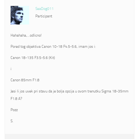
SeaDog011
Participant
Hahahaha,…odlicno!
Pored tog objektiva Canon 10-18 F4.5-5.6, imam jos i:
Canon 18-135 F3.5-5.6 (Kit)
i
Canon 85mm F1.8
Jesi li jos uvek pri stavu da je bolja opcija u ovom trenutku Sigma 18-35mm
F1.8 A?
Pozz
S.