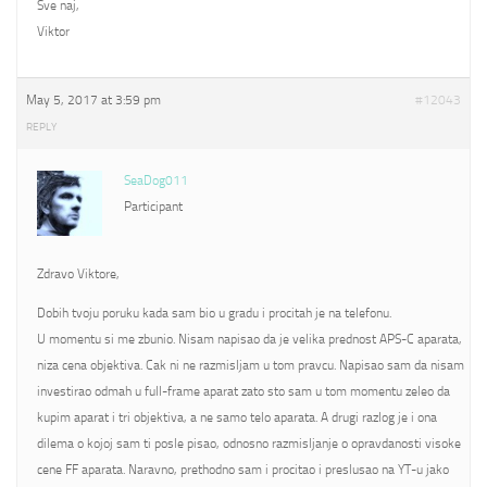
Sve naj,
Viktor
May 5, 2017 at 3:59 pm
#12043
REPLY
SeaDog011
Participant
Zdravo Viktore,
Dobih tvoju poruku kada sam bio u gradu i procitah je na telefonu.
U momentu si me zbunio. Nisam napisao da je velika prednost APS-C aparata,
niza cena objektiva. Cak ni ne razmisljam u tom pravcu. Napisao sam da nisam
investirao odmah u full-frame aparat zato sto sam u tom momentu zeleo da
kupim aparat i tri objektiva, a ne samo telo aparata. A drugi razlog je i ona
dilema o kojoj sam ti posle pisao, odnosno razmisljanje o opravdanosti visoke
cene FF aparata. Naravno, prethodno sam i procitao i preslusao na YT-u jako