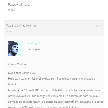
Pozdrav iz Milana,
Viktor
May 3, 2017 at 10:41 am
#12041
REPLY
SeaDog011
Participant
Zdravo Viktore,
Kupio sam Canon 80D.
Hteo sam da imam izbor objektiva, pa mi se nijedan drugi nije uklapao u
budzet.
Mozda jeste Nikon d7200, koji po DXOMARK-u ima bolje ocene (mada im ja
nesto, ovako laicki, bas mnogo i ne verujem), ali s obzirom da sam nekako
zamislio da se malo igram i sa enterijerskom fotografijom, prevagnulo je pored
toga sto je 80D noviji aparat i to sto ima pomerljivi ekran.