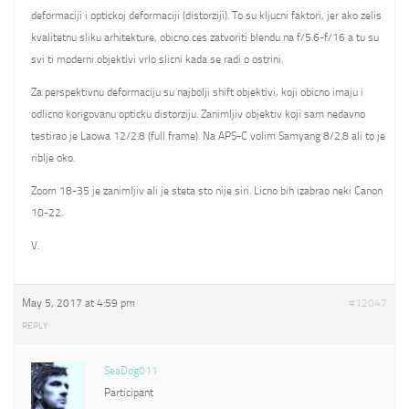
deformaciji i optickoj deformaciji (distorziji). To su kljucni faktori, jer ako zelis
kvalitetnu sliku arhitekture, obicno ces zatvoriti blendu na f/5.6-f/16 a tu su
svi ti moderni objektivi vrlo slicni kada se radi o ostrini.
Za perspektivnu deformaciju su najbolji shift objektivi, koji obicno imaju i
odlicno korigovanu opticku distorziju. Zanimljiv objektiv koji sam nedavno
testirao je Laowa 12/2.8 (full frame). Na APS-C volim Samyang 8/2.8 ali to je
riblje oko.
Zoom 18-35 je zanimljiv ali je steta sto nije siri. Licno bih izabrao neki Canon
10-22.
V.
May 5, 2017 at 4:59 pm
#12047
REPLY
SeaDog011
Participant