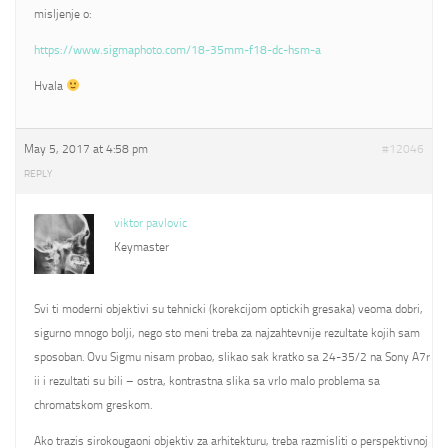
misljenje o:
https://www.sigmaphoto.com/18-35mm-f18-dc-hsm-a
Hvala
May 5, 2017 at 4:58 pm
#12046
REPLY
viktor pavlovic
Keymaster
Svi ti moderni objektivi su tehnicki (korekcijom optickih gresaka) veoma dobri,
sigurno mnogo bolji, nego sto meni treba za najzahtevnije rezultate kojih sam
sposoban. Ovu Sigmu nisam probao, slikao sak kratko sa 24-35/2 na Sony A7r
ii i rezultati su bili – ostra, kontrastna slika sa vrlo malo problema sa
chromatskom greskom.
Ako trazis sirokougaoni objektiv za arhitekturu, treba razmisliti o perspektivnoj