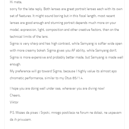
Hi mate,
sorry for the late reply. Both lenses are great portrait lenses each with its own
set of features. It might sound boring but in this focal length, most recent
lenses are good enough and stunning portrait depends much more on your
model, expression, light, composition and other creative factors, than on the
technical limits of the lens.
Sigma is very sharp and has high contrast, while Samyang is softer wide open
with more creamy bokeh. Sigma gives you AF ability, while Samyang don’t.
Sigma is more expensive and probably better made, but Samyang is made well
enough.
My preference will go toward Sigma, because I highly value its almost apo
chromatic performance, similar to my Otus 85/1.4.
I hope you are doing well under sea, wherever you are diving now!
Cheers,
Viktor
P.S. Mozes da pises i Srpski, mnogo postilaca na forum ne dolazi, ne uspevam
da ih privucem.