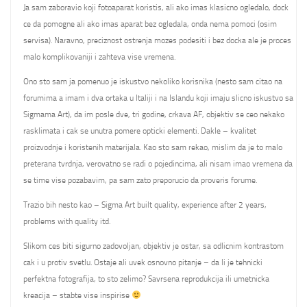
Ja sam zaboravio koji fotoaparat koristis, ali ako imas klasicno ogledalo, dock
ce da pomogne ali ako imas aparat bez ogledala, onda nema pomoci (osim
servisa). Naravno, preciznost ostrenja mozes podesiti i bez docka ale je proces
malo komplikovaniji i zahteva vise vremena.
Ono sto sam ja pomenuo je iskustvo nekoliko korisnika (nesto sam citao na
forumima a imam i dva ortaka u Italiji i na Islandu koji imaju slicno iskustvo sa
Sigmama Art), da im posle dve, tri godine, crkava AF, objektiv se ceo nekako
rasklimata i cak se unutra pomere opticki elementi. Dakle – kvalitet
proizvodnje i koristenih materijala. Kao sto sam rekao, mislim da je to malo
preterana tvrdnja, verovatno se radi o pojedincima, ali nisam imao vremena da
se time vise pozabavim, pa sam zato preporucio da proveris forume.
Trazio bih nesto kao – Sigma Art built quality, experience after 2 years,
problems with quality itd.
Slikom ces biti sigurno zadovoljan, objektiv je ostar, sa odlicnim kontrastom
cak i u protiv svetlu. Ostaje ali uvek osnovno pitanje – da li je tehnicki
perfektna fotografija, to sto zelimo? Savrsena reprodukcija ili umetnicka
kreacija – stabte vise inspirise