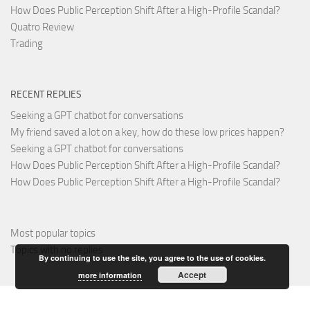
How Does Public Perception Shift After a High-Profile Scandal?
Quatro Review
Trading
RECENT REPLIES
Seeking a GPT chatbot for conversations
My friend saved a lot on a key, how do these low prices happen?
Seeking a GPT chatbot for conversations
How Does Public Perception Shift After a High-Profile Scandal?
How Does Public Perception Shift After a High-Profile Scandal?
Most popular topics
Topics with no replies
By continuing to use the site, you agree to the use of cookies.
Accept
more information