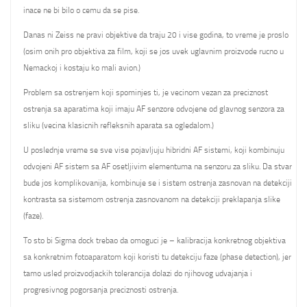
inace ne bi bilo o cemu da se pise.
Danas ni Zeiss ne pravi objektive da traju 20 i vise godina, to vreme je proslo
(osim onih pro objektiva za film, koji se jos uvek uglavnim proizvode rucno u
Nemackoj i kostaju ko mali avion.)
Problem sa ostrenjem koji spominjes ti, je vecinom vezan za preciznost
ostrenja sa aparatima koji imaju AF senzore odvojene od glavnog senzora za
sliku (vecina klasicnih refleksnih aparata sa ogledalom.)
U poslednje vreme se sve vise pojavljuju hibridni AF sistemi, koji kombinuju
odvojeni AF sistem sa AF osetljivim elementuma na senzoru za sliku. Da stvar
bude jos komplikovanija, kombinuje se i sistem ostrenja zasnovan na detekciji
kontrasta sa sistemom ostrenja zasnovanom na detekciji preklapanja slike
(faze).
To sto bi Sigma dock trebao da omoguci je – kalibracija konkretnog objektiva
sa konkretnim fotoaparatom koji koristi tu detekciju faze (phase detection), jer
tamo usled proizvodjackih tolerancija dolazi do njihovog udvajanja i
progresivnog pogorsanja preciznosti ostrenja.