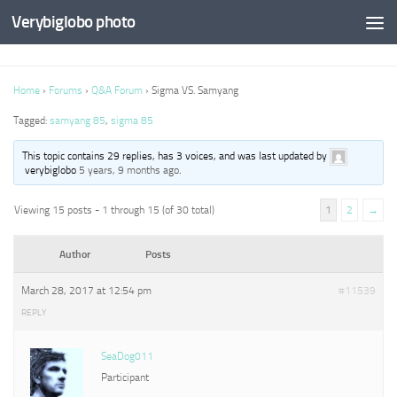
Verybiglobo photo
Home
›
Forums
›
Q&A Forum
›
Sigma VS. Samyang
Tagged:
samyang 85
,
sigma 85
This topic contains 29 replies, has 3 voices, and was last updated by
verybiglobo
5 years, 9 months ago
.
Viewing 15 posts - 1 through 15 (of 30 total)
1
2
→
Author
Posts
March 28, 2017 at 12:54 pm
#11539
REPLY
SeaDog011
Participant