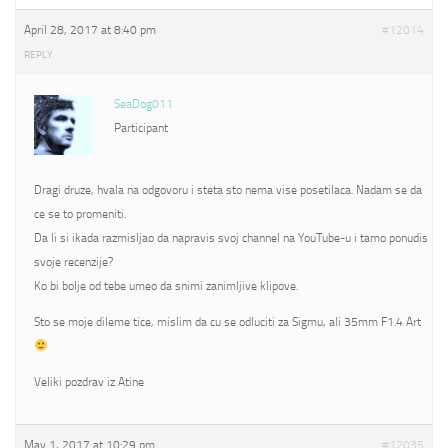
April 28, 2017 at 8:40 pm
#12014
REPLY
SeaDog011
Participant
Dragi druze, hvala na odgovoru i steta sto nema vise posetilaca. Nadam se da
ce se to promeniti.
Da li si ikada razmisljao da napravis svoj channel na YouTube-u i tamo ponudis
svoje recenzije?
Ko bi bolje od tebe umeo da snimi zanimljive klipove.
Sto se moje dileme tice, mislim da cu se odluciti za Sigmu, ali 35mm F1.4 Art
Veliki pozdrav iz Atine
May 1, 2017 at 10:29 pm
#12035