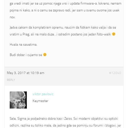
ga vredi imati jer se uz pomoc njega vrsi i update firmware-a. Iskreno, nemam
pojma ni kako, a ni o cemu se zapravo radi, jer sam u svemu ovome jos uvek
nov.
Jedva cekam da kompletiram opremu, naucim da fotkam kako valja i da se
vratim u Prag, ali na malo duze…i odradim posteno jos jedan foto-walk
Hvala na savetima.
Budi dobar i cujemo se
May 3, 2017 at 10:19 am
#12040
REPLY
viktor pavlovic
Keymaster
Sale, Sigma je podjednako dobra kao i Zeiss. Svi moderni objektivi su opticki
odlicni, razlike su toliko male, da jedino gde se pominju su forumi i blogovi, jer