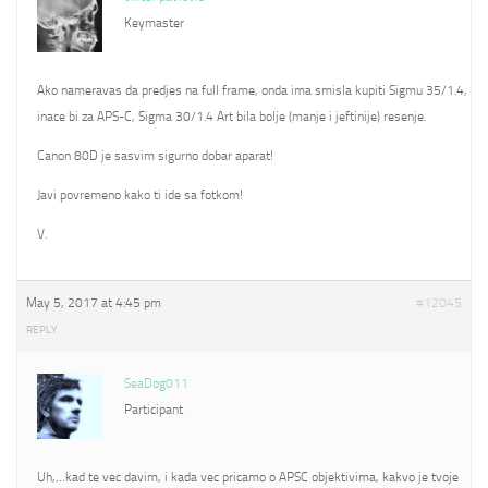
Keymaster
Ako nameravas da predjes na full frame, onda ima smisla kupiti Sigmu 35/1.4,
inace bi za APS-C, Sigma 30/1.4 Art bila bolje (manje i jeftinije) resenje.
Canon 80D je sasvim sigurno dobar aparat!
Javi povremeno kako ti ide sa fotkom!
V.
May 5, 2017 at 4:45 pm
#12045
REPLY
SeaDog011
Participant
Uh,…kad te vec davim, i kada vec pricamo o APSC objektivima, kakvo je tvoje