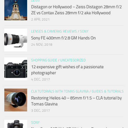
ZEISS
Distagon or Hollywood – Zeiss Distagon 28mm f/2
ZE vs Contax Zeiss 28mm f/2 aka Hollywood
2 APR, 2021
LENSES & CAMERAS REVIEWS
/
SONY
Sony FE 400mm f/2.8 GM Hands On
24 NOV, 2018
SHOPPING GUIDE
/
UNCATEGORIZED
12 expensive gift wishes of a passionate
photographer
4 DEC, 2017
CLA TUTORIALS WITH TOMAS GLAVINA
/
GUIDES & TUTORIALS
Restoring Helios 40 – 85mm f/1.5 – CLA tutorial by
Tomas Glavina
3 DEC, 2017
SONY