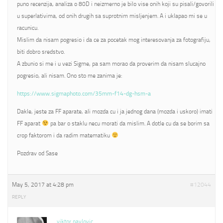
puno recenzija, analiza o 80D i neizmerno je bilo vise onih koji su pisali/govorili
u superlativima, od onih drugih sa suprotnim misljenjem. A i uklapao mi se u
racunicu.
Mislim da nisam pogresio i da ce za pocetak mog interesovanja za fotografiju,
biti dobro sredstvo.
A zbunio si me i u vezi Sigme, pa sam morao da proverim da nisam slucajno
pogresio, ali nisam. Ono sto me zanima je:
https://www.sigmaphoto.com/35mm-f14-dg-hsm-a
Dakle, jeste za FF aparate, ali mozda cu i ja jednog dana (mozda i uskoro) imati
FF aparat
pa bar o staklu necu morati da mislim. A dotle cu da se borim sa
crop faktorom i da radim matematiku
Pozdrav od Sase
May 5, 2017 at 4:28 pm
#12044
REPLY
viktor pavlovic