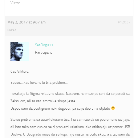
Viktor
May 2, 2017 at 9:07 am
#12037
REPLY
SeaDog011
Participant
Cao Viktore,
Eeeee,…kad lova ne bi bila problem…
I ovako je ta Sigma relativno skupa. Naravno, ne moze po ceni da se poredi sa
Zeiss-om, ali za nas smrtnike skupa jeste.
Uspeo sam da postignem neki dogovor, pa cu je dobiti na otplatu
Sto se problema sa auto-fokusom tice, I ja sam cuo da se povremeno javljaju,
ali isto tako sam cuo da se ti problemi relativno lako otklanjaju uz pomoc USB
Dock-a. U Beogradu moze da se kupi, nije nesto narocito skup, a citao sam da