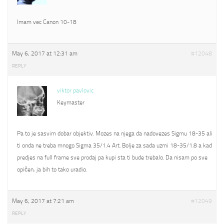
Imam vec Canon 10-18
May 6, 2017 at 12:31 am
#12048
REPLY
viktor pavlovic
Keymaster
Pa to je sasvim dobar objektiv. Mozes na njega da nadovezes Sigmu 18-35 ali
ti onda ne treba mnogo Sigma 35/1.4 Art. Bolje za sada uzmi 18-35/1.8 a kad
predjes na full frame sve prodaj pa kupi sta ti bude trebalo. Da nisam po sve
opičen, ja bih to tako uradio.
May 6, 2017 at 7:21 am
#12049
REPLY