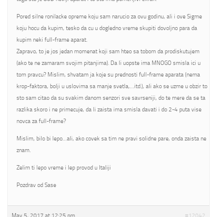
Pored silne ronilacke opreme koju sam narucio za ovu godinu, ali i ove Sigme
koju hocu da kupim, tesko da cu u dogledno vreme skupiti dovoljno para da
kupim neki full-frame aparat.
Zapravo, to je jos jedan momenat koji sam hteo sa tobom da prodiskutujem
(ako te ne zamaram svojim pitanjima). Da li uopste ima MNOGO smisla ici u
tom pravcu? Mislim, shvatam ja koje su prednosti full-frame aparata (nema
krop-faktora, bolji u uslovima sa manje svetla,…itd.), ali ako se uzme u obzir to
sto sam citao da su svakim danom senzori sve savrseniji, do te mere da se ta
razlika skoro i ne primecuje, da li zaista ima smisla davati i do 2-4 puta vise
novca za full-frame?
Mislim, bilo bi lepo…ali, ako covek sa tim ne pravi solidne pare, onda zaista ne
znam.
Zelim ti lepo vreme i lep provod u Italiji
Pozdrav od Sase
May 5, 2017 at 12:25 pm
#12042