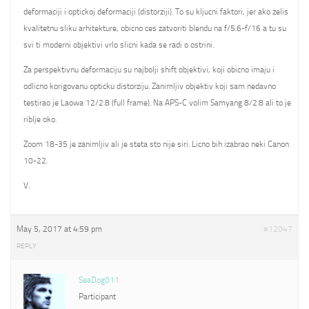
deformaciji i optickoj deformaciji (distorziji). To su kljucni faktori, jer ako zelis
kvalitetnu sliku arhitekture, obicno ces zatvoriti blendu na f/5.6-f/16 a tu su
svi ti moderni objektivi vrlo slicni kada se radi o ostrini.
Za perspektivnu deformaciju su najbolji shift objektivi, koji obicno imaju i
odlicno korigovanu opticku distorziju. Zanimljiv objektiv koji sam nedavno
testirao je Laowa 12/2.8 (full frame). Na APS-C volim Samyang 8/2.8 ali to je
riblje oko.
Zoom 18-35 je zanimljiv ali je steta sto nije siri. Licno bih izabrao neki Canon
10-22.
V.
May 5, 2017 at 4:59 pm
#12047
REPLY
SeaDog011
Participant