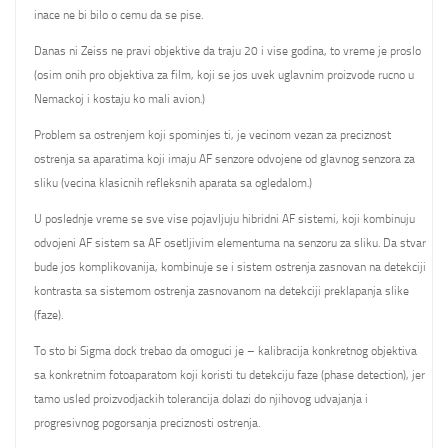
inace ne bi bilo o cemu da se pise.
Danas ni Zeiss ne pravi objektive da traju 20 i vise godina, to vreme je proslo
(osim onih pro objektiva za film, koji se jos uvek uglavnim proizvode rucno u
Nemackoj i kostaju ko mali avion.)
Problem sa ostrenjem koji spominjes ti, je vecinom vezan za preciznost
ostrenja sa aparatima koji imaju AF senzore odvojene od glavnog senzora za
sliku (vecina klasicnih refleksnih aparata sa ogledalom.)
U poslednje vreme se sve vise pojavljuju hibridni AF sistemi, koji kombinuju
odvojeni AF sistem sa AF osetljivim elementuma na senzoru za sliku. Da stvar
bude jos komplikovanija, kombinuje se i sistem ostrenja zasnovan na detekciji
kontrasta sa sistemom ostrenja zasnovanom na detekciji preklapanja slike
(faze).
To sto bi Sigma dock trebao da omoguci je – kalibracija konkretnog objektiva
sa konkretnim fotoaparatom koji koristi tu detekciju faze (phase detection), jer
tamo usled proizvodjackih tolerancija dolazi do njihovog udvajanja i
progresivnog pogorsanja preciznosti ostrenja.