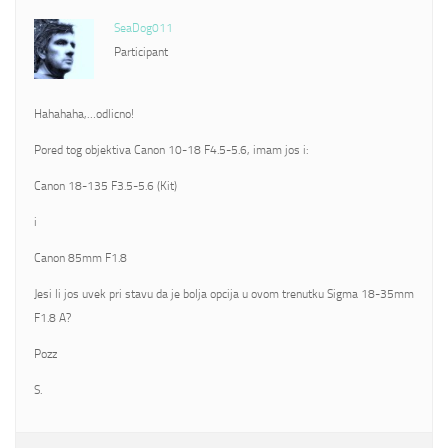
SeaDog011
Participant
Hahahaha,…odlicno!
Pored tog objektiva Canon 10-18 F4.5-5.6, imam jos i:
Canon 18-135 F3.5-5.6 (Kit)
i
Canon 85mm F1.8
Jesi li jos uvek pri stavu da je bolja opcija u ovom trenutku Sigma 18-35mm
F1.8 A?
Pozz
S.