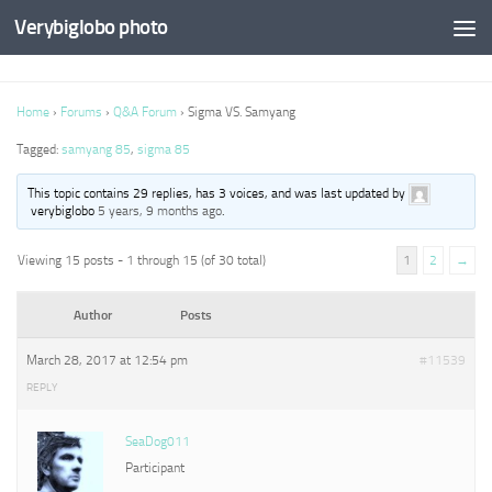
Verybiglobo photo
Home
›
Forums
›
Q&A Forum
›
Sigma VS. Samyang
Tagged:
samyang 85
,
sigma 85
This topic contains 29 replies, has 3 voices, and was last updated by
verybiglobo
5 years, 9 months ago
.
Viewing 15 posts - 1 through 15 (of 30 total)
1
2
→
Author
Posts
March 28, 2017 at 12:54 pm
#11539
REPLY
SeaDog011
Participant