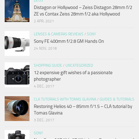
ZEISS
Distagon or Hollywood – Zeiss Distagon 28mm f/2
ZE vs Contax Zeiss 28mm f/2 aka Hollywood
2 APR, 2021
LENSES & CAMERAS REVIEWS
/
SONY
Sony FE 400mm f/2.8 GM Hands On
24 NOV, 2018
SHOPPING GUIDE
/
UNCATEGORIZED
12 expensive gift wishes of a passionate
photographer
4 DEC, 2017
CLA TUTORIALS WITH TOMAS GLAVINA
/
GUIDES & TUTORIALS
Restoring Helios 40 – 85mm f/1.5 – CLA tutorial by
Tomas Glavina
3 DEC, 2017
SONY