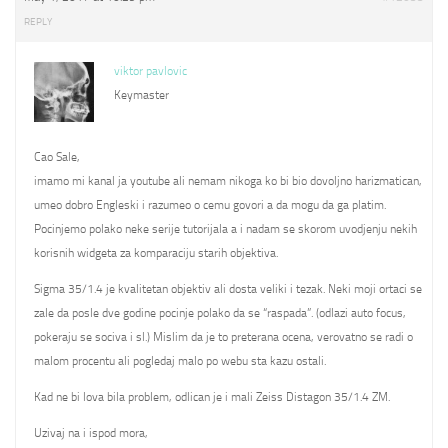
REPLY
viktor pavlovic
Keymaster
Cao Sale,
imamo mi kanal ja youtube ali nemam nikoga ko bi bio dovoljno harizmatican,
umeo dobro Engleski i razumeo o cemu govori a da mogu da ga platim.
Pocinjemo polako neke serije tutorijala a i nadam se skorom uvodjenju nekih
korisnih widgeta za komparaciju starih objektiva.
Sigma 35/1.4 je kvalitetan objektiv ali dosta veliki i tezak. Neki moji ortaci se
zale da posle dve godine pocinje polako da se “raspada”. (odlazi auto focus,
pokeraju se sociva i sl.) Mislim da je to preterana ocena, verovatno se radi o
malom procentu ali pogledaj malo po webu sta kazu ostali.
Kad ne bi lova bila problem, odlican je i mali Zeiss Distagon 35/1.4 ZM.
Uzivaj na i ispod mora,