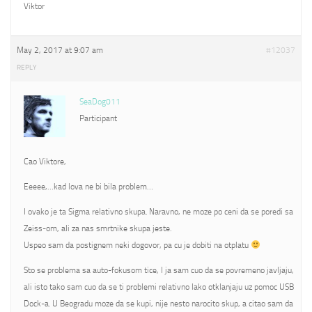
Viktor
May 2, 2017 at 9:07 am
#12037
REPLY
SeaDog011
Participant
Cao Viktore,
Eeeee,…kad lova ne bi bila problem…
I ovako je ta Sigma relativno skupa. Naravno, ne moze po ceni da se poredi sa
Zeiss-om, ali za nas smrtnike skupa jeste.
Uspeo sam da postignem neki dogovor, pa cu je dobiti na otplatu
Sto se problema sa auto-fokusom tice, I ja sam cuo da se povremeno javljaju,
ali isto tako sam cuo da se ti problemi relativno lako otklanjaju uz pomoc USB
Dock-a. U Beogradu moze da se kupi, nije nesto narocito skup, a citao sam da