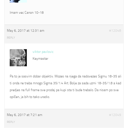
Imam vec Canon 10-18
May 6, 2017 at 12:31 am
#12048
REPLY
viktor pavlovic
Keymaster
Pa to je sasvim dobar objektiv. Mozes na njega da nadovezes Sigmu 18-35 ali
ti onda ne treba mnogo Sigma 35/1.4 Art. Bolje za sada uzmi 18-35/1.8 a kad
predjes na full frame sve prodaj pa kupi sta ti bude trebalo. Da nisam po sve
opičen, ja bih to tako uradio.
May 6, 2017 at 7:21 am
#12049
REPLY