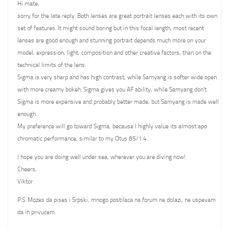
Hi mate,
sorry for the late reply. Both lenses are great portrait lenses each with its own
set of features. It might sound boring but in this focal length, most recent
lenses are good enough and stunning portrait depends much more on your
model, expression, light, composition and other creative factors, than on the
technical limits of the lens.
Sigma is very sharp and has high contrast, while Samyang is softer wide open
with more creamy bokeh. Sigma gives you AF ability, while Samyang don’t.
Sigma is more expensive and probably better made, but Samyang is made well
enough.
My preference will go toward Sigma, because I highly value its almost apo
chromatic performance, similar to my Otus 85/1.4.
I hope you are doing well under sea, wherever you are diving now!
Cheers,
Viktor
P.S. Mozes da pises i Srpski, mnogo postilaca na forum ne dolazi, ne uspevam
da ih privucem.