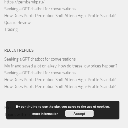
https://zemberykp.ru/
Seeking a GPT chatbot for conversations
How Does Public Perception Shift After a High-Profile Scandal?
Quatro Review
Trading
RECENT REPLIES
Seeking a GPT chatbot for conversations
My friend saved a lot on a key, how do these low prices happen?
Seeking a GPT chatbot for conversations
How Does Public Perception Shift After a High-Profile Scandal?
How Does Public Perception Shift After a High-Profile Scandal?
By continuing to use the site, you agree to the use of cookies.
Most popular topics
Accept
more information
Topics with no replies