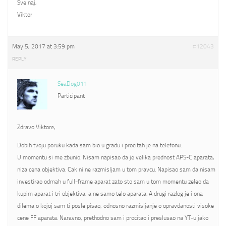
Sve naj,
Viktor
May 5, 2017 at 3:59 pm
#12043
REPLY
SeaDog011
Participant
Zdravo Viktore,
Dobih tvoju poruku kada sam bio u gradu i procitah je na telefonu.
U momentu si me zbunio. Nisam napisao da je velika prednost APS-C aparata,
niza cena objektiva. Cak ni ne razmisljam u tom pravcu. Napisao sam da nisam
investirao odmah u full-frame aparat zato sto sam u tom momentu zeleo da
kupim aparat i tri objektiva, a ne samo telo aparata. A drugi razlog je i ona
dilema o kojoj sam ti posle pisao, odnosno razmisljanje o opravdanosti visoke
cene FF aparata. Naravno, prethodno sam i procitao i preslusao na YT-u jako