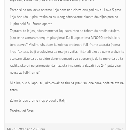
Pored silne ronilacke opreme koju sam narucio za ovu godinu, ali i ove Sigme
koju hocu da kupim, tesko da cu u dogledno vreme skupiti dovoljno para da
kupim neki full-frame aparat.
Zapravo, to je jos jedan momenat koji sam hteo sa tobom da prodiskutujem
(ako te ne zamaram svojim pitanjima). Da li uopste ima MNOGO smisla ici u
tom pravcu? Mislim, shvatam ja koje su prednosti full-frame aparata (nema
krop-faktora, bolji u uslovima sa manje svetla,…itd.), ali ako se uzme u obzir to
sto sam citao da su svakim danom senzori sve savrseniji, do te mere da se ta
razlika skoro i ne primecuje, da li zaista ima smisla davati i do 2-4 puta vise
novca za full-frame?
Mislim, bilo bi lepo…ali, ako covek sa tim ne pravi solidne pare, onda zaista ne
znam.
Zelim ti lepo vreme i lep provod u Italiji
Pozdrav od Sase
May 5, 2017 at 12:25 pm
#12042