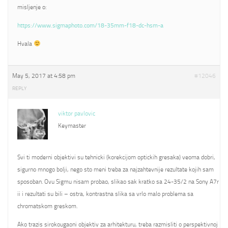
misljenje o:
https://www.sigmaphoto.com/18-35mm-f18-dc-hsm-a
Hvala
May 5, 2017 at 4:58 pm
#12046
REPLY
viktor pavlovic
Keymaster
Svi ti moderni objektivi su tehnicki (korekcijom optickih gresaka) veoma dobri,
sigurno mnogo bolji, nego sto meni treba za najzahtevnije rezultate kojih sam
sposoban. Ovu Sigmu nisam probao, slikao sak kratko sa 24-35/2 na Sony A7r
ii i rezultati su bili – ostra, kontrastna slika sa vrlo malo problema sa
chromatskom greskom.
Ako trazis sirokougaoni objektiv za arhitekturu, treba razmisliti o perspektivnoj