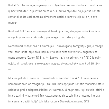
Kod APS-C formata je projekcija ovih objektiva orezana i to drasticno utice na
njihov “karakter”. Nije istina da na APS-C su svi objektivi bolji, jer se koristi
centar slike (to vazi samo za simetricne opticke konstrukcije ali tih je sve
manje).
Prednost full frama je i u manjoj dubinskoj ostrini, sto je jos jedna kreativna
opcija koja se moze iskoristiti, pre svega u portretnoj fotografiji.
Nezanemarljiv doprinos full frama je i u sirokouganoj fotografiji, gde je mnogo
veci izbor “shift” objektiva, koji su vrlo korisni za arhitekturu, pogotovu za
tesne prostore (Canon TS-E 17/4, Laowa 15/4 na primer). Na APS-C je ovim
objektivima uskracen sirokougaoni pogled, stvarajuci ekvivalent od 28 (24)
mm.
Mislim ipak da si sasvim u pravu kada si se odlucio za APS-C, ako nemas
nameru da zivis od fotografije. I za 80D imas opciju da koristis manualne stare
objektive preko adaptera (Helios 44 (58mm f/2) na primer, koji su vrlo jeftini a
imaju zanimljiv karakter.) Tek kada spoznas da te tehnika u necemu limitira,
ima smisla traziti “bolja” tehnicka resenja. Sve ostalo je samo GAS.