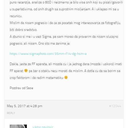
puno recenzija, analiza o 80D i neizmerno je bilo vise onih koji su pisali/govorili
u superlativima, od onih drugih sa suprotnim misljenjem. A i uklapao mi se u
racunicu.
Mislim da nisam pogresio i da ce za pocetak mog interesovanja za fotografiju,
biti dobro sredstvo.
A zbunio si me i u vezi Sigme, pa sam morao da proverim da nisam slucajno
pogresio, ali nisam. Ono sto me zanima je:
https://www.sigmaphoto.com/35mm-f14-dg-hsm-a
Dakle, jeste za FF aparate, ali mozda cu i ja jednog dana (mozda i uskoro) imati
FF aparat
pa bar o staklu necu morati da mislim. A dotle cu da se borim sa
crop faktorom i da radim matematiku
Pozdrav od Sase
May 5, 2017 at 4:28 pm
#12044
REPLY
viktor pavlovic