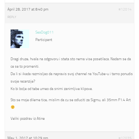
April 28, 2017 at 8:40 pm
#12014
REPLY
SeaDog011
Participant
Dragi druze, hvala na odgovoru i steta sto nema vise posetilaca. Nadam se da
ce se to promeniti.
Da li si ikada razmisljao da napravis svoj channel na YouTube-u i tamo ponudis
svoje recenzije?
Ko bi bolje od tebe umeo da snimi zanimljive klipove.
Sto se moje dileme tice, mislim da cu se odluciti za Sigmu, ali 35mm F1.4 Art
Veliki pozdrav iz Atine
May 1, 2017 at 10:29 pm
#12035