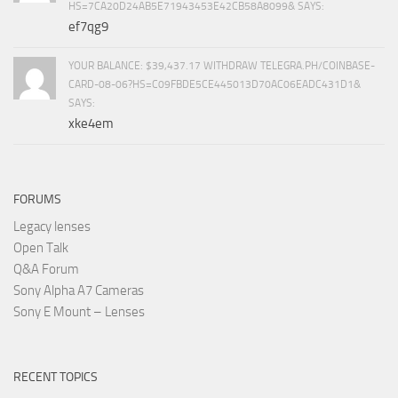
HS=7CA20D24AB5E71943453E42CB58A8099& SAYS:
ef7qg9
YOUR BALANCE: $39,437.17 WITHDRAW TELEGRA.PH/COINBASE-
CARD-08-06?HS=C09FBDE5CE445013D70AC06EADC431D1&
SAYS:
xke4em
FORUMS
Legacy lenses
Open Talk
Q&A Forum
Sony Alpha A7 Cameras
Sony E Mount – Lenses
RECENT TOPICS