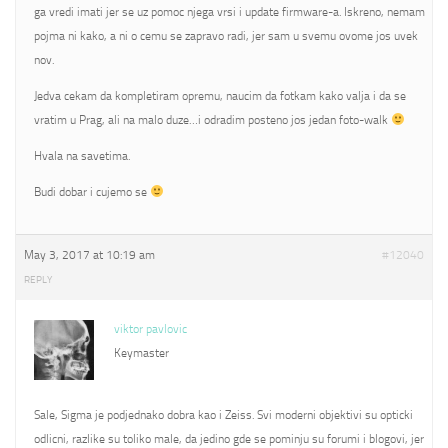
ga vredi imati jer se uz pomoc njega vrsi i update firmware-a. Iskreno, nemam
pojma ni kako, a ni o cemu se zapravo radi, jer sam u svemu ovome jos uvek
nov.
Jedva cekam da kompletiram opremu, naucim da fotkam kako valja i da se
vratim u Prag, ali na malo duze…i odradim posteno jos jedan foto-walk
Hvala na savetima.
Budi dobar i cujemo se
May 3, 2017 at 10:19 am
#12040
REPLY
viktor pavlovic
Keymaster
Sale, Sigma je podjednako dobra kao i Zeiss. Svi moderni objektivi su opticki
odlicni, razlike su toliko male, da jedino gde se pominju su forumi i blogovi, jer