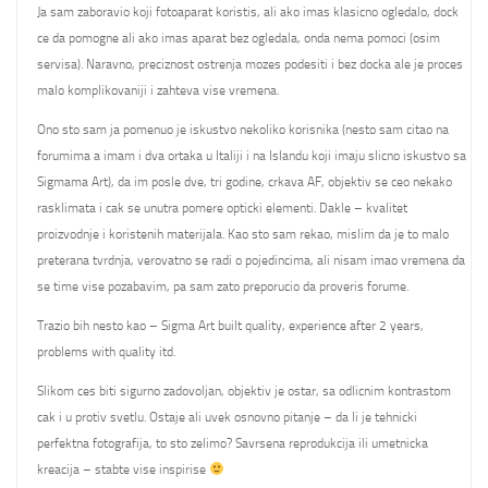
Ja sam zaboravio koji fotoaparat koristis, ali ako imas klasicno ogledalo, dock
ce da pomogne ali ako imas aparat bez ogledala, onda nema pomoci (osim
servisa). Naravno, preciznost ostrenja mozes podesiti i bez docka ale je proces
malo komplikovaniji i zahteva vise vremena.
Ono sto sam ja pomenuo je iskustvo nekoliko korisnika (nesto sam citao na
forumima a imam i dva ortaka u Italiji i na Islandu koji imaju slicno iskustvo sa
Sigmama Art), da im posle dve, tri godine, crkava AF, objektiv se ceo nekako
rasklimata i cak se unutra pomere opticki elementi. Dakle – kvalitet
proizvodnje i koristenih materijala. Kao sto sam rekao, mislim da je to malo
preterana tvrdnja, verovatno se radi o pojedincima, ali nisam imao vremena da
se time vise pozabavim, pa sam zato preporucio da proveris forume.
Trazio bih nesto kao – Sigma Art built quality, experience after 2 years,
problems with quality itd.
Slikom ces biti sigurno zadovoljan, objektiv je ostar, sa odlicnim kontrastom
cak i u protiv svetlu. Ostaje ali uvek osnovno pitanje – da li je tehnicki
perfektna fotografija, to sto zelimo? Savrsena reprodukcija ili umetnicka
kreacija – stabte vise inspirise