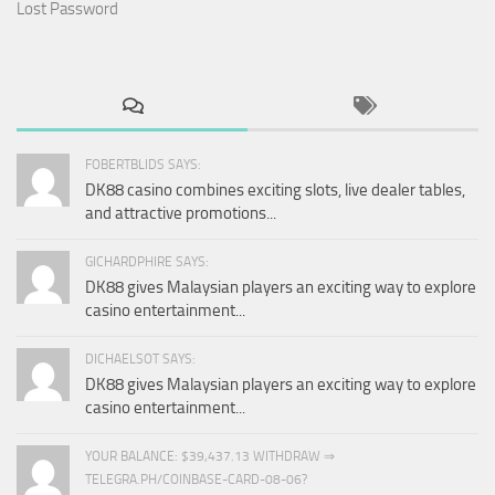
Lost Password
FOBERTBLIDS SAYS:
DK88 casino combines exciting slots, live dealer tables,
and attractive promotions...
GICHARDPHIRE SAYS:
DK88 gives Malaysian players an exciting way to explore
casino entertainment...
DICHAELSOT SAYS:
DK88 gives Malaysian players an exciting way to explore
casino entertainment...
YOUR BALANCE: $39,437.13 WITHDRAW ⇒
TELEGRA.PH/COINBASE-CARD-08-06?