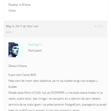
Pozdrav iz Milana,
Viktor
May 3, 2017 at 10:41 am
#12041
REPLY
SeaDog011
Participant
Zdravo Viktore,
Kupio sam Canon 80D.
Hteo sam da imam izbor objektiva, pa mi se nijedan drugi nije uklapao u
budzet.
Mozda jeste Nikon d7200, koji po DXOMARK-u ima bolje ocene (mada im ja
nesto, ovako laicki, bas mnogo i ne verujem), ali s obzirom da sam nekako
zamislio da se malo igram i sa enterijerskom fotografijom, prevagnulo je pored
toga sto je 80D noviji aparat i to sto ima pomerljivi ekran.