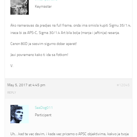
Keymaster
Ako nameravas da predjes na full frame, onda ima smisla kupiti Sigmu 35/1.4,
inace bi za APS-C, Sigma 30/1.4 Art bila bolje (manje i jeftinije) resenje.
Canon 80D je sasvim sigurno dobar aparat!
Javi povremeno kako ti ide sa fotkom!
V.
May 5, 2017 at 4:45 pm
#12045
REPLY
SeaDog011
Participant
Uh,…kad te vec davim, i kada vec pricamo o APSC objektivima, kakvo je tvoje