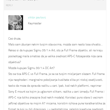
REPLY
viktor pavlovic
Keymaster
Cao druze,
Malo sam zbunjen nekim tvojim stavovima, mozda sam nesto lose shvatio…
Rekao si da kupujes Sigmu 35/1.4 Art, sto je Full Frame objektiv, ali na kraju
poslednjeg maila smatras da je velika orednost APS-C fotoaparata niza cena
objektiva?
Mozda kupujes Sigmu 30/1.4 DC Art?
Sto se tice APS-C vs Full Frame, ja se sa tvojim misljenjem slazem. Full frame
nije neophodan i marginalno poboljsanje kvaliteta slike pri niskoj osetljivosti,
tesko da moze da opravda razliku u ceni. Ipak, kod nekih platformi, naprimer
Sony E mount sa kojim ja uglavnom slikam, razlika u ceni izmedju Full Frama i
APS-C nije toliko znacajna (kod nekih modela). Koristeci puno stare (i vecinom
jeftine) objektive na mojim A7 micama, koristim njihove pune karatkeristike za
firmat za koji su bili dizajnirani, i u nedostatcima, nalazim kreativne prednosti.