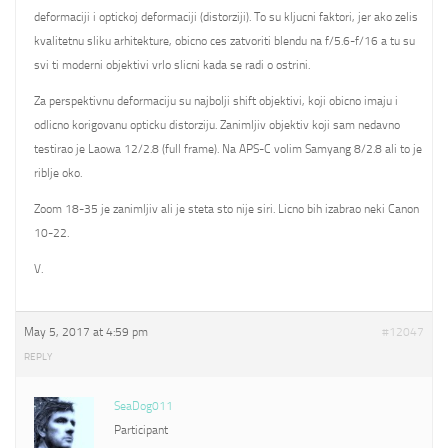
deformaciji i optickoj deformaciji (distorziji). To su kljucni faktori, jer ako zelis
kvalitetnu sliku arhitekture, obicno ces zatvoriti blendu na f/5.6-f/16 a tu su
svi ti moderni objektivi vrlo slicni kada se radi o ostrini.
Za perspektivnu deformaciju su najbolji shift objektivi, koji obicno imaju i
odlicno korigovanu opticku distorziju. Zanimljiv objektiv koji sam nedavno
testirao je Laowa 12/2.8 (full frame). Na APS-C volim Samyang 8/2.8 ali to je
riblje oko.
Zoom 18-35 je zanimljiv ali je steta sto nije siri. Licno bih izabrao neki Canon
10-22.
V.
May 5, 2017 at 4:59 pm
#12047
REPLY
SeaDog011
Participant