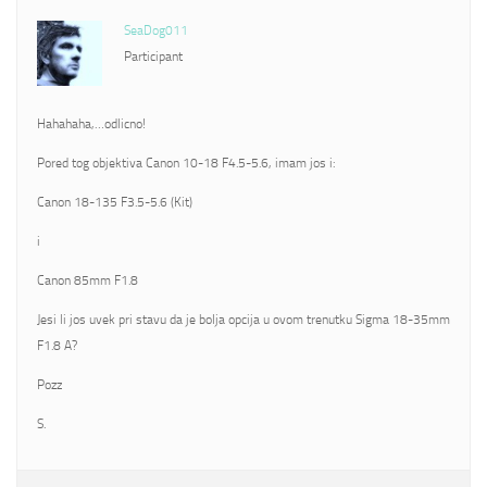
SeaDog011
Participant
Hahahaha,…odlicno!
Pored tog objektiva Canon 10-18 F4.5-5.6, imam jos i:
Canon 18-135 F3.5-5.6 (Kit)
i
Canon 85mm F1.8
Jesi li jos uvek pri stavu da je bolja opcija u ovom trenutku Sigma 18-35mm
F1.8 A?
Pozz
S.