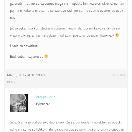
ga vredi imati jer se uz pomoc njega vrsi i update firmware-a. Iskreno, nemam
pojma ni kako, a ni o cemu se zapravo radi, jer sam u svemu ovome jos uvek
nov.
Jedva cekam da kompletiram opremu, naucim da fotkam kako valja i da se
vratim u Prag, ali na malo duze…i odradim posteno jos jedan foto-walk
Hvala na savetima.
Budi dobar i cujemo se
May 3, 2017 at 10:19 am
#12040
REPLY
viktor pavlovic
Keymaster
Sale, Sigma je podjednako dobra kao i Zeiss. Svi moderni objektivi su opticki
odlicni, razlike su toliko male, da jedino gde se pominju su forumi i blogovi, jer