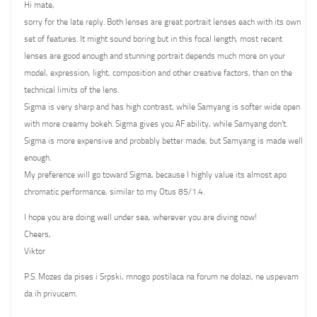
Hi mate,
sorry for the late reply. Both lenses are great portrait lenses each with its own
set of features. It might sound boring but in this focal length, most recent
lenses are good enough and stunning portrait depends much more on your
model, expression, light, composition and other creative factors, than on the
technical limits of the lens.
Sigma is very sharp and has high contrast, while Samyang is softer wide open
with more creamy bokeh. Sigma gives you AF ability, while Samyang don’t.
Sigma is more expensive and probably better made, but Samyang is made well
enough.
My preference will go toward Sigma, because I highly value its almost apo
chromatic performance, similar to my Otus 85/1.4.
I hope you are doing well under sea, wherever you are diving now!
Cheers,
Viktor
P.S. Mozes da pises i Srpski, mnogo postilaca na forum ne dolazi, ne uspevam
da ih privucem.