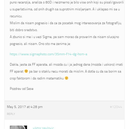
puno recenzija, analiza o 80D i neizmerno je bilo vise onih koji su pisali/govorili
u superlativima, od onih drugih sa suprotnim misljenjem. A i uklapao mi se u
racunicu.
Mislim da nisam pogresio i da ce za pocetak mog interesovanja za fotografiju,
biti dobro sredstvo.
A zbunio si me i u vezi Sigme, pa sam morao da proverim da nisam slucajno
pogresio, ali nisam. Ono sto me zanima je:
https://www.sigmaphoto.com/35mm-f14-dg-hsm-a
Dakle, jeste za FF aparate, ali mozda cu i ja jednog dana (mozda i uskoro) imati
FF aparat
pa bar o staklu necu morati da mislim. A dotle cu da se borim sa
crop faktorom i da radim matematiku
Pozdrav od Sase
May 5, 2017 at 4:28 pm
#12044
REPLY
viktor pavlovic