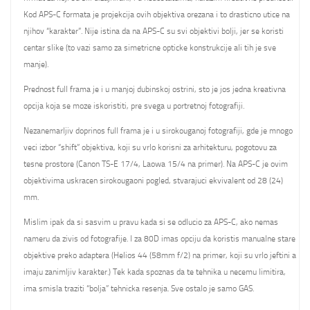
Kod APS-C formata je projekcija ovih objektiva orezana i to drasticno utice na
njihov “karakter”. Nije istina da na APS-C su svi objektivi bolji, jer se koristi
centar slike (to vazi samo za simetricne opticke konstrukcije ali tih je sve
manje).
Prednost full frama je i u manjoj dubinskoj ostrini, sto je jos jedna kreativna
opcija koja se moze iskoristiti, pre svega u portretnoj fotografiji.
Nezanemarljiv doprinos full frama je i u sirokouganoj fotografiji, gde je mnogo
veci izbor “shift” objektiva, koji su vrlo korisni za arhitekturu, pogotovu za
tesne prostore (Canon TS-E 17/4, Laowa 15/4 na primer). Na APS-C je ovim
objektivima uskracen sirokougaoni pogled, stvarajuci ekvivalent od 28 (24)
mm.
Mislim ipak da si sasvim u pravu kada si se odlucio za APS-C, ako nemas
nameru da zivis od fotografije. I za 80D imas opciju da koristis manualne stare
objektive preko adaptera (Helios 44 (58mm f/2) na primer, koji su vrlo jeftini a
imaju zanimljiv karakter.) Tek kada spoznas da te tehnika u necemu limitira,
ima smisla traziti “bolja” tehnicka resenja. Sve ostalo je samo GAS.