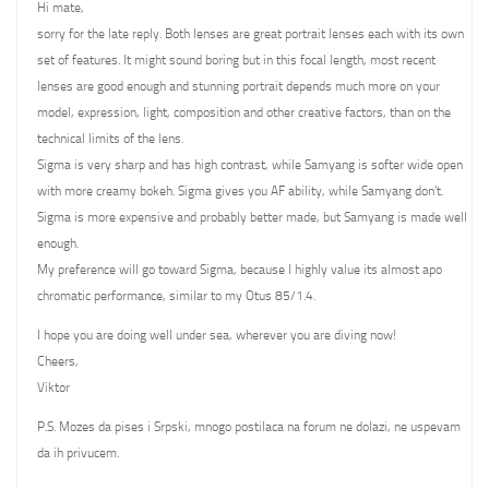
Hi mate,
sorry for the late reply. Both lenses are great portrait lenses each with its own
set of features. It might sound boring but in this focal length, most recent
lenses are good enough and stunning portrait depends much more on your
model, expression, light, composition and other creative factors, than on the
technical limits of the lens.
Sigma is very sharp and has high contrast, while Samyang is softer wide open
with more creamy bokeh. Sigma gives you AF ability, while Samyang don’t.
Sigma is more expensive and probably better made, but Samyang is made well
enough.
My preference will go toward Sigma, because I highly value its almost apo
chromatic performance, similar to my Otus 85/1.4.
I hope you are doing well under sea, wherever you are diving now!
Cheers,
Viktor
P.S. Mozes da pises i Srpski, mnogo postilaca na forum ne dolazi, ne uspevam
da ih privucem.