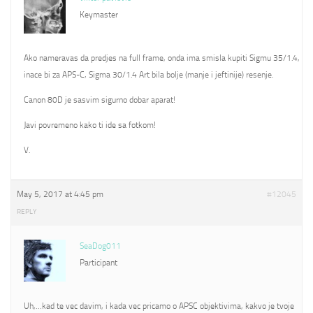
Keymaster
Ako nameravas da predjes na full frame, onda ima smisla kupiti Sigmu 35/1.4,
inace bi za APS-C, Sigma 30/1.4 Art bila bolje (manje i jeftinije) resenje.
Canon 80D je sasvim sigurno dobar aparat!
Javi povremeno kako ti ide sa fotkom!
V.
May 5, 2017 at 4:45 pm
#12045
REPLY
SeaDog011
Participant
Uh,…kad te vec davim, i kada vec pricamo o APSC objektivima, kakvo je tvoje