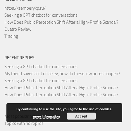
https://zemberykp.ru/
Seeking a GPT chatbot for conversations
How Does Public Perception Shift After a High-Profile Scandal?
Quatro Review
Trading
RECENT REPLIES
Seeking a GPT chatbot for conversations
My friend saved a lot on a key, how do these low prices happen?
Seeking a GPT chatbot for conversations
How Does Public Perception Shift After a High-Profile Scandal?
How Does Public Perception Shift After a High-Profile Scandal?
By continuing to use the site, you agree to the use of cookies.
Accept
Most popular topics
more information
Topics with no replies