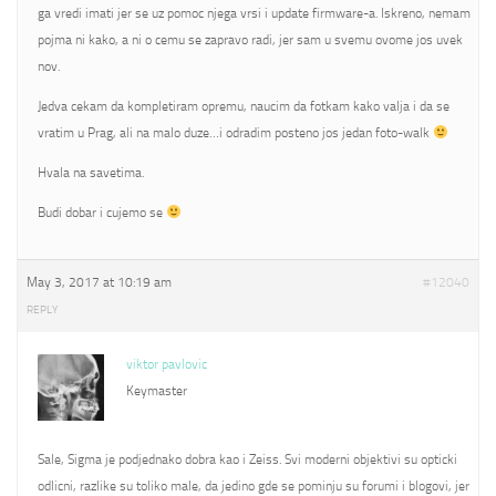
ga vredi imati jer se uz pomoc njega vrsi i update firmware-a. Iskreno, nemam
pojma ni kako, a ni o cemu se zapravo radi, jer sam u svemu ovome jos uvek
nov.
Jedva cekam da kompletiram opremu, naucim da fotkam kako valja i da se
vratim u Prag, ali na malo duze…i odradim posteno jos jedan foto-walk
Hvala na savetima.
Budi dobar i cujemo se
May 3, 2017 at 10:19 am
#12040
REPLY
viktor pavlovic
Keymaster
Sale, Sigma je podjednako dobra kao i Zeiss. Svi moderni objektivi su opticki
odlicni, razlike su toliko male, da jedino gde se pominju su forumi i blogovi, jer