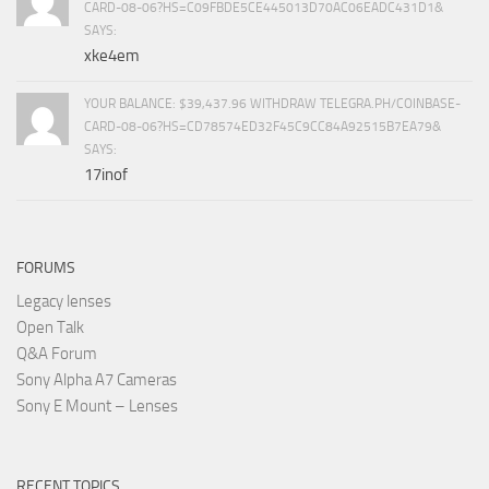
CARD-08-06?HS=C09FBDE5CE445013D70AC06EADC431D1&
SAYS:
xke4em
YOUR BALANCE: $39,437.96 WITHDRAW TELEGRA.PH/COINBASE-
CARD-08-06?HS=CD78574ED32F45C9CC84A92515B7EA79&
SAYS:
17inof
FORUMS
Legacy lenses
Open Talk
Q&A Forum
Sony Alpha A7 Cameras
Sony E Mount – Lenses
RECENT TOPICS