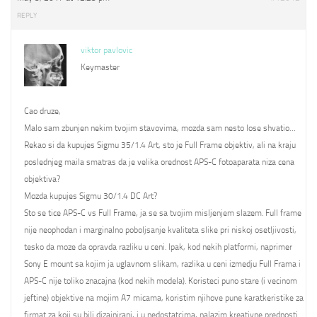
REPLY
viktor pavlovic
Keymaster
Cao druze,
Malo sam zbunjen nekim tvojim stavovima, mozda sam nesto lose shvatio…
Rekao si da kupujes Sigmu 35/1.4 Art, sto je Full Frame objektiv, ali na kraju
poslednjeg maila smatras da je velika orednost APS-C fotoaparata niza cena
objektiva?
Mozda kupujes Sigmu 30/1.4 DC Art?
Sto se tice APS-C vs Full Frame, ja se sa tvojim misljenjem slazem. Full frame
nije neophodan i marginalno poboljsanje kvaliteta slike pri niskoj osetljivosti,
tesko da moze da opravda razliku u ceni. Ipak, kod nekih platformi, naprimer
Sony E mount sa kojim ja uglavnom slikam, razlika u ceni izmedju Full Frama i
APS-C nije toliko znacajna (kod nekih modela). Koristeci puno stare (i vecinom
jeftine) objektive na mojim A7 micama, koristim njihove pune karatkeristike za
firmat za koji su bili dizajnirani, i u nedostatcima, nalazim kreativne prednosti.