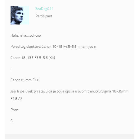
SeaDog011
Participant
Hahahaha,…odlicno!
Pored tog objektiva Canon 10-18 F4.5-5.6, imam jos i:
Canon 18-135 F3.5-5.6 (Kit)
i
Canon 85mm F1.8
Jesi li jos uvek pri stavu da je bolja opcija u ovom trenutku Sigma 18-35mm
F1.8 A?
Pozz
S.