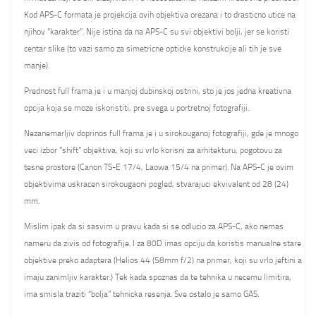
Kod APS-C formata je projekcija ovih objektiva orezana i to drasticno utice na
njihov “karakter”. Nije istina da na APS-C su svi objektivi bolji, jer se koristi
centar slike (to vazi samo za simetricne opticke konstrukcije ali tih je sve
manje).
Prednost full frama je i u manjoj dubinskoj ostrini, sto je jos jedna kreativna
opcija koja se moze iskoristiti, pre svega u portretnoj fotografiji.
Nezanemarljiv doprinos full frama je i u sirokouganoj fotografiji, gde je mnogo
veci izbor “shift” objektiva, koji su vrlo korisni za arhitekturu, pogotovu za
tesne prostore (Canon TS-E 17/4, Laowa 15/4 na primer). Na APS-C je ovim
objektivima uskracen sirokougaoni pogled, stvarajuci ekvivalent od 28 (24)
mm.
Mislim ipak da si sasvim u pravu kada si se odlucio za APS-C, ako nemas
nameru da zivis od fotografije. I za 80D imas opciju da koristis manualne stare
objektive preko adaptera (Helios 44 (58mm f/2) na primer, koji su vrlo jeftini a
imaju zanimljiv karakter.) Tek kada spoznas da te tehnika u necemu limitira,
ima smisla traziti “bolja” tehnicka resenja. Sve ostalo je samo GAS.