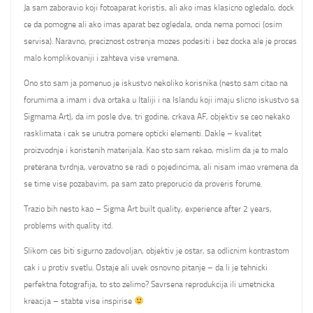
Ja sam zaboravio koji fotoaparat koristis, ali ako imas klasicno ogledalo, dock
ce da pomogne ali ako imas aparat bez ogledala, onda nema pomoci (osim
servisa). Naravno, preciznost ostrenja mozes podesiti i bez docka ale je proces
malo komplikovaniji i zahteva vise vremena.
Ono sto sam ja pomenuo je iskustvo nekoliko korisnika (nesto sam citao na
forumima a imam i dva ortaka u Italiji i na Islandu koji imaju slicno iskustvo sa
Sigmama Art), da im posle dve, tri godine, crkava AF, objektiv se ceo nekako
rasklimata i cak se unutra pomere opticki elementi. Dakle – kvalitet
proizvodnje i koristenih materijala. Kao sto sam rekao, mislim da je to malo
preterana tvrdnja, verovatno se radi o pojedincima, ali nisam imao vremena da
se time vise pozabavim, pa sam zato preporucio da proveris forume.
Trazio bih nesto kao – Sigma Art built quality, experience after 2 years,
problems with quality itd.
Slikom ces biti sigurno zadovoljan, objektiv je ostar, sa odlicnim kontrastom
cak i u protiv svetlu. Ostaje ali uvek osnovno pitanje – da li je tehnicki
perfektna fotografija, to sto zelimo? Savrsena reprodukcija ili umetnicka
kreacija – stabte vise inspirise