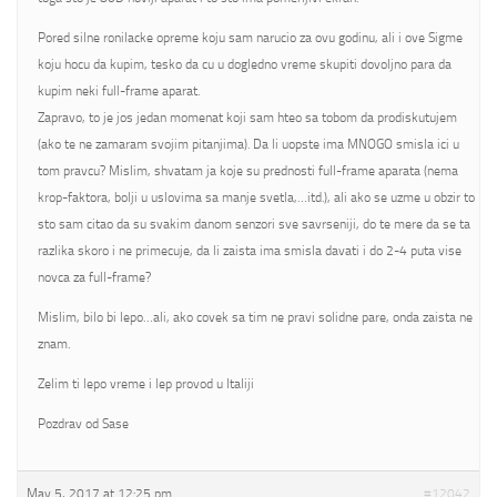
Pored silne ronilacke opreme koju sam narucio za ovu godinu, ali i ove Sigme
koju hocu da kupim, tesko da cu u dogledno vreme skupiti dovoljno para da
kupim neki full-frame aparat.
Zapravo, to je jos jedan momenat koji sam hteo sa tobom da prodiskutujem
(ako te ne zamaram svojim pitanjima). Da li uopste ima MNOGO smisla ici u
tom pravcu? Mislim, shvatam ja koje su prednosti full-frame aparata (nema
krop-faktora, bolji u uslovima sa manje svetla,…itd.), ali ako se uzme u obzir to
sto sam citao da su svakim danom senzori sve savrseniji, do te mere da se ta
razlika skoro i ne primecuje, da li zaista ima smisla davati i do 2-4 puta vise
novca za full-frame?
Mislim, bilo bi lepo…ali, ako covek sa tim ne pravi solidne pare, onda zaista ne
znam.
Zelim ti lepo vreme i lep provod u Italiji
Pozdrav od Sase
May 5, 2017 at 12:25 pm
#12042