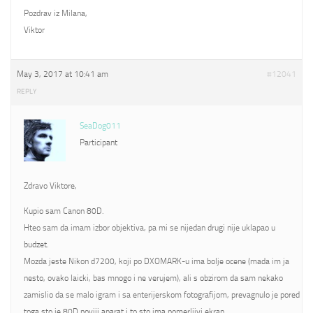
Pozdrav iz Milana,
Viktor
May 3, 2017 at 10:41 am
#12041
REPLY
SeaDog011
Participant
Zdravo Viktore,
Kupio sam Canon 80D.
Hteo sam da imam izbor objektiva, pa mi se nijedan drugi nije uklapao u
budzet.
Mozda jeste Nikon d7200, koji po DXOMARK-u ima bolje ocene (mada im ja
nesto, ovako laicki, bas mnogo i ne verujem), ali s obzirom da sam nekako
zamislio da se malo igram i sa enterijerskom fotografijom, prevagnulo je pored
toga sto je 80D noviji aparat i to sto ima pomerljivi ekran.