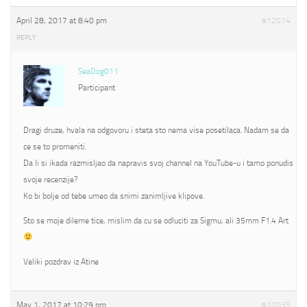
April 28, 2017 at 8:40 pm
#12014
REPLY
SeaDog011
Participant
Dragi druze, hvala na odgovoru i steta sto nema vise posetilaca. Nadam se da
ce se to promeniti.
Da li si ikada razmisljao da napravis svoj channel na YouTube-u i tamo ponudis
svoje recenzije?
Ko bi bolje od tebe umeo da snimi zanimljive klipove.
Sto se moje dileme tice, mislim da cu se odluciti za Sigmu, ali 35mm F1.4 Art
Veliki pozdrav iz Atine
May 1, 2017 at 10:29 pm
#12035