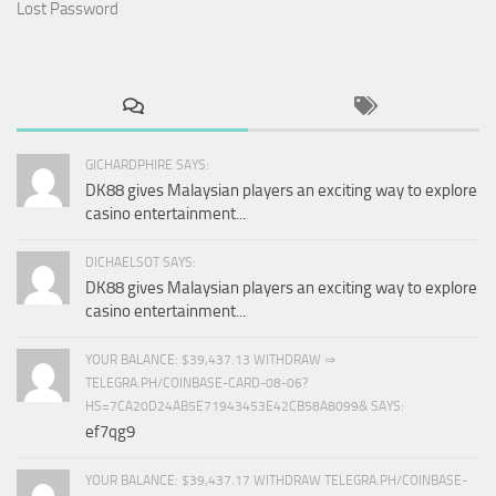
Lost Password
GICHARDPHIRE SAYS:
DK88 gives Malaysian players an exciting way to explore
casino entertainment...
DICHAELSOT SAYS:
DK88 gives Malaysian players an exciting way to explore
casino entertainment...
YOUR BALANCE: $39,437.13 WITHDRAW ⇒
TELEGRA.PH/COINBASE-CARD-08-06?
HS=7CA20D24AB5E71943453E42CB58A8099& SAYS:
ef7qg9
YOUR BALANCE: $39,437.17 WITHDRAW TELEGRA.PH/COINBASE-