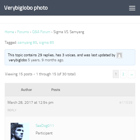
Verybiglobo photo
Home
›
Forums
›
Q&A Forum
›
Sigma VS. Samyang
Tagged:
samyang 85
,
sigma 85
This topic contains 29 replies, has 3 voices, and was last updated by
verybiglobo
5 years, 9 months ago
.
Viewing 15 posts - 1 through 15 (of 30 total)
1
2
→
Author
Posts
March 28, 2017 at 12:54 pm
#11539
REPLY
SeaDog011
Participant