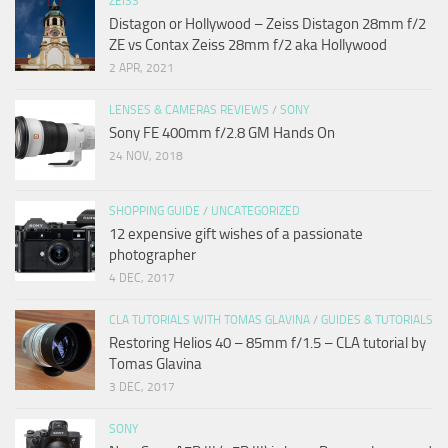
ZEISS
Distagon or Hollywood – Zeiss Distagon 28mm f/2
ZE vs Contax Zeiss 28mm f/2 aka Hollywood
2 APR, 2021
LENSES & CAMERAS REVIEWS
/
SONY
Sony FE 400mm f/2.8 GM Hands On
24 NOV, 2018
SHOPPING GUIDE
/
UNCATEGORIZED
12 expensive gift wishes of a passionate
photographer
4 DEC, 2017
CLA TUTORIALS WITH TOMAS GLAVINA
/
GUIDES & TUTORIALS
Restoring Helios 40 – 85mm f/1.5 – CLA tutorial by
Tomas Glavina
3 DEC, 2017
SONY