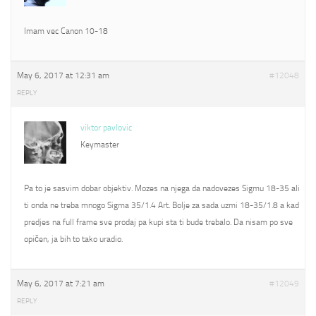
Imam vec Canon 10-18
May 6, 2017 at 12:31 am
#12048
REPLY
viktor pavlovic
Keymaster
Pa to je sasvim dobar objektiv. Mozes na njega da nadovezes Sigmu 18-35 ali
ti onda ne treba mnogo Sigma 35/1.4 Art. Bolje za sada uzmi 18-35/1.8 a kad
predjes na full frame sve prodaj pa kupi sta ti bude trebalo. Da nisam po sve
opičen, ja bih to tako uradio.
May 6, 2017 at 7:21 am
#12049
REPLY