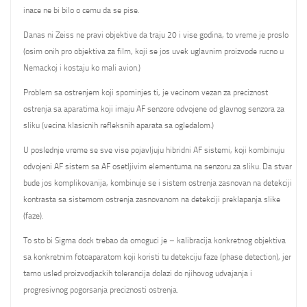
inace ne bi bilo o cemu da se pise.
Danas ni Zeiss ne pravi objektive da traju 20 i vise godina, to vreme je proslo
(osim onih pro objektiva za film, koji se jos uvek uglavnim proizvode rucno u
Nemackoj i kostaju ko mali avion.)
Problem sa ostrenjem koji spominjes ti, je vecinom vezan za preciznost
ostrenja sa aparatima koji imaju AF senzore odvojene od glavnog senzora za
sliku (vecina klasicnih refleksnih aparata sa ogledalom.)
U poslednje vreme se sve vise pojavljuju hibridni AF sistemi, koji kombinuju
odvojeni AF sistem sa AF osetljivim elementuma na senzoru za sliku. Da stvar
bude jos komplikovanija, kombinuje se i sistem ostrenja zasnovan na detekciji
kontrasta sa sistemom ostrenja zasnovanom na detekciji preklapanja slike
(faze).
To sto bi Sigma dock trebao da omoguci je – kalibracija konkretnog objektiva
sa konkretnim fotoaparatom koji koristi tu detekciju faze (phase detection), jer
tamo usled proizvodjackih tolerancija dolazi do njihovog udvajanja i
progresivnog pogorsanja preciznosti ostrenja.