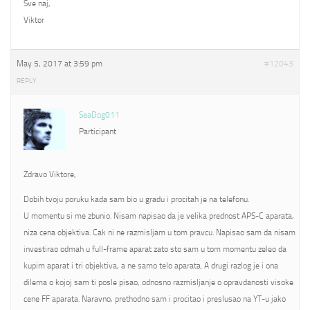
Sve naj,
Viktor
May 5, 2017 at 3:59 pm
#12043
REPLY
SeaDog011
Participant
Zdravo Viktore,
Dobih tvoju poruku kada sam bio u gradu i procitah je na telefonu.
U momentu si me zbunio. Nisam napisao da je velika prednost APS-C aparata,
niza cena objektiva. Cak ni ne razmisljam u tom pravcu. Napisao sam da nisam
investirao odmah u full-frame aparat zato sto sam u tom momentu zeleo da
kupim aparat i tri objektiva, a ne samo telo aparata. A drugi razlog je i ona
dilema o kojoj sam ti posle pisao, odnosno razmisljanje o opravdanosti visoke
cene FF aparata. Naravno, prethodno sam i procitao i preslusao na YT-u jako