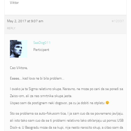
Viktor
May 2, 2017 at 9:07 am
#12037
REPLY
SeaDog011
Participant
Cao Viktore,
Eeeee,…kad lova ne bi bila problem…
I ovako je ta Sigma relativno skupa. Naravno, ne moze po ceni da se poredi sa
Zeiss-om, ali za nas smrtnike skupa jeste.
Uspeo sam da postignem neki dogovor, pa cu je dobiti na otplatu
Sto se problema sa auto-fokusom tice, I ja sam cuo da se povremeno javljaju,
ali isto tako sam cuo da se ti problemi relativno lako otklanjaju uz pomoc USB
Dock-a. U Beogradu moze da se kupi, nije nesto narocito skup, a citao sam da