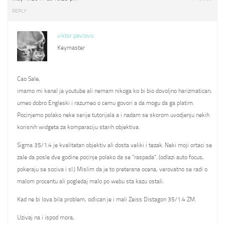
REPLY
viktor pavlovic
Keymaster
Cao Sale,
imamo mi kanal ja youtube ali nemam nikoga ko bi bio dovoljno harizmatican,
umeo dobro Engleski i razumeo o cemu govori a da mogu da ga platim.
Pocinjemo polako neke serije tutorijala a i nadam se skorom uvodjenju nekih
korisnih widgeta za komparaciju starih objektiva.
Sigma 35/1.4 je kvalitetan objektiv ali dosta veliki i tezak. Neki moji ortaci se
zale da posle dve godine pocinje polako da se “raspada”. (odlazi auto focus,
pokeraju se sociva i sl.) Mislim da je to preterana ocena, verovatno se radi o
malom procentu ali pogledaj malo po webu sta kazu ostali.
Kad ne bi lova bila problem, odlican je i mali Zeiss Distagon 35/1.4 ZM.
Uzivaj na i ispod mora,