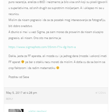
puno recenzija, analiza o 80D i neizmerno je bilo vise onih koji su pisali/govorili
u superlativima, od onih drugih sa suprotnim misljenjem. A i uklapao mi se u
racunicu.
Mislim da nisam pogresio i da ce za pocetak mog interesovanja za fotografiju,
biti dobro sredstvo.
A zbunio si me i u vezi Sigme, pa sam morao da proverim da nisam slucajno
pogresio, ali nisam. Ono sto me zanima je:
https://www.sigmaphoto.com/35mm-f14-dg-hsm-a
Dakle, jeste za FF aparate, ali mozda cu i ja jednog dana (mozda i uskoro) imati
FF aparat
pa bar o staklu necu morati da mislim. A dotle cu da se borim sa
crop faktorom i da radim matematiku
Pozdrav od Sase
May 5, 2017 at 4:28 pm
#12044
REPLY
viktor pavlovic