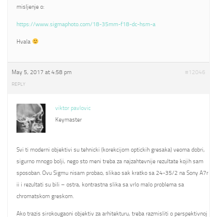
misljenje o:
https://www.sigmaphoto.com/18-35mm-f18-dc-hsm-a
Hvala
May 5, 2017 at 4:58 pm
#12046
REPLY
viktor pavlovic
Keymaster
Svi ti moderni objektivi su tehnicki (korekcijom optickih gresaka) veoma dobri,
sigurno mnogo bolji, nego sto meni treba za najzahtevnije rezultate kojih sam
sposoban. Ovu Sigmu nisam probao, slikao sak kratko sa 24-35/2 na Sony A7r
ii i rezultati su bili – ostra, kontrastna slika sa vrlo malo problema sa
chromatskom greskom.
Ako trazis sirokougaoni objektiv za arhitekturu, treba razmisliti o perspektivnoj