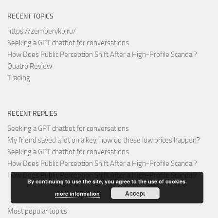
RECENT TOPICS
https://zemberykp.ru/
Seeking a GPT chatbot for conversations
How Does Public Perception Shift After a High-Profile Scandal?
Quatro Review
Trading
RECENT REPLIES
Seeking a GPT chatbot for conversations
My friend saved a lot on a key, how do these low prices happen?
Seeking a GPT chatbot for conversations
How Does Public Perception Shift After a High-Profile Scandal?
How Does Public Perception Shift After a High-Profile Scandal?
By continuing to use the site, you agree to the use of cookies.
Accept
more information
Most popular topics