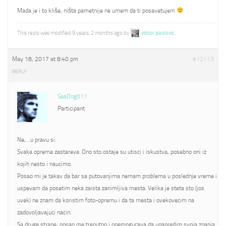
Mada je i to kliše, ništa pametnije ne umem da ti posavetujem
This reply was modified 9 years, 2 months ago by
viktor pavlovic
.
May 18, 2017 at 8:40 pm
#12113
REPLY
SeaDog011
Participant
Ne,…u pravu si.
Svaka oprema zastareva. Ono sto ostaje su utisci i iskustva, posebno oni iz
kojih nesto i naucimo.
Posao mi je takav da bar sa putovanjima nemam problema u poslednje vreme i
uspevam da posetim neka zaista zanimljiva mesta. Velika je steta sto (jos
uvek) ne znam da koristim foto-opremu i da ta mesta i ovekovecim na
zadovoljavajuci nacin.
Sa druge strane, posao me trenutno i onemogucava da unapredim svoja znanja.