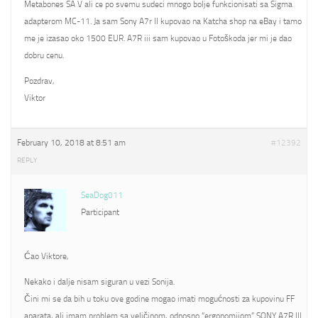
Metabones SA V ali ce po svemu sudeci mnogo bolje funkcionisati sa Sigma
adapterom MC-11. Ja sam Sony A7r II kupovao na Katcha shop na eBay i tamo
me je izasao oko 1500 EUR. A7R iii sam kupovao u Fotoškoda jer mi je dao
dobru cenu.
Pozdrav,
Viktor
February 10, 2018 at 8:51 am
#12392
REPLY
SeaDog011
Participant
Ćao Viktore,
Nekako i dalje nisam siguran u vezi Sonija.
Čini mi se da bih u toku ove godine mogao imati mogućnosti za kupovinu FF
aparata, ali imam problem sa veličinom, odnosno “ergonomijom” SONY A7R III