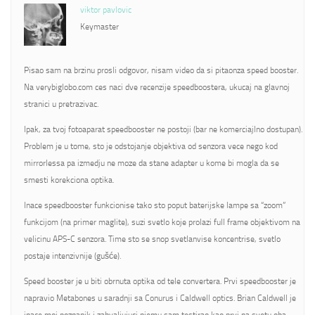
viktor pavlovic
Keymaster
Pisao sam na brzinu prosli odgovor, nisam video da si pitaonza speed booster.
Na verybiglobo.com ces naci dve recenzije speedboostera, ukucaj na glavnoj
stranici u pretrazivac.
Ipak, za tvoj fotoaparat speedbooster ne postoji (bar ne komerciajlno dostupan).
Problem je u tome, sto je odstojanje objektiva od senzora vece nego kod
mirrorlessa pa izmedju ne moze da stane adapter u kome bi mogla da se
smesti korekciona optika.
Inace speedbooster funkcionise tako sto poput baterijske lampe sa “zoom”
funkcijom (na primer maglite), suzi svetlo koje prolazi full frame objektivom na
velicinu APS-C senzora. Time sto se snop svetlanvise koncentrise, svetlo
postaje intenzivnije (gušće).
Speed booster je u biti obrnuta optika od tele convertera. Prvi speedbooster je
napravio Metabones u saradnji sa Conurus i Caldwell optics. Brian Caldwell je