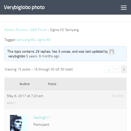
Verybiglobo photo
Home
›
Forums
›
Q&A Forum
›
Sigma VS. Samyang
Tagged:
samyang 85
,
sigma 85
This topic contains 29 replies, has 3 voices, and was last updated by
verybiglobo
5 years, 9 months ago
.
Viewing 15 posts - 16 through 30 (of 30 total)
←
1
2
Author
Posts
May 6, 2017 at 7:23 am
#12050
REPLY
SeaDog011
Participant