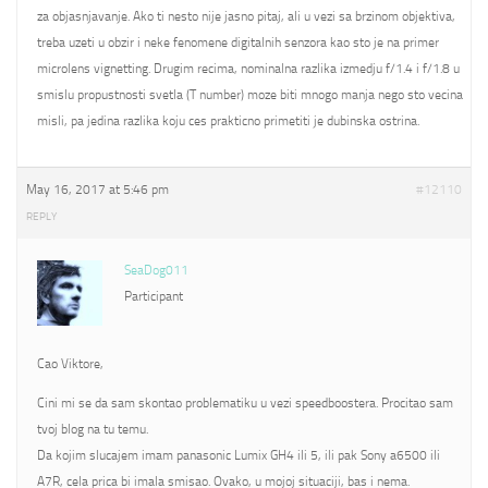
za objasnjavanje. Ako ti nesto nije jasno pitaj, ali u vezi sa brzinom objektiva,
treba uzeti u obzir i neke fenomene digitalnih senzora kao sto je na primer
microlens vignetting. Drugim recima, nominalna razlika izmedju f/1.4 i f/1.8 u
smislu propustnosti svetla (T number) moze biti mnogo manja nego sto vecina
misli, pa jedina razlika koju ces prakticno primetiti je dubinska ostrina.
May 16, 2017 at 5:46 pm
#12110
REPLY
SeaDog011
Participant
Cao Viktore,
Cini mi se da sam skontao problematiku u vezi speedboostera. Procitao sam
tvoj blog na tu temu.
Da kojim slucajem imam panasonic Lumix GH4 ili 5, ili pak Sony a6500 ili
A7R, cela prica bi imala smisao. Ovako, u mojoj situaciji, bas i nema.