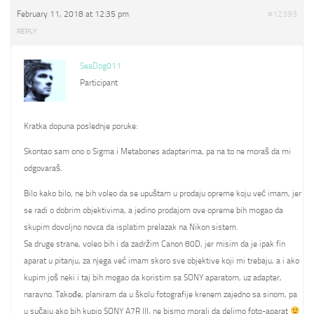
February 11, 2018 at 12:35 pm
#12393
REPLY
SeaDog011
Participant
Kratka dopuna poslednje poruke:
Skontao sam ono o Sigma i Metabones adapterima, pa na to ne moraš da mi
odgovaraš.
Bilo kako bilo, ne bih voleo da se upuštam u prodaju opreme koju već imam, jer
se radi o dobrim objektivima, a jedino prodajom ove opreme bih mogao da
skupim dovoljno novca da isplatim prelazak na Nikon sistem.
Sa druge strane, voleo bih i da zadržim Canon 80D, jer misim da je ipak fin
aparat u pitanju, za njega već imam skoro sve objektive koji mi trebaju, a i ako
kupim još neki i taj bih mogao da koristim sa SONY aparatom, uz adapter,
naravno. Takođe, planiram da u školu fotografije krenem zajedno sa sinom, pa
u sučaju ako bih kupio SONY A7R III, ne bismo morali da delimo foto-aparat