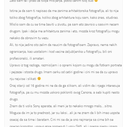
Zato sam te i pitao za tvoje misljenje, posto cenim tvoj sud
Istina je da sam ti napisao da me zanima arhitektonska fotografija, ali to nije
toliko zbog fotografije, koliko zbog arhitekture koju sam, kako znas, studirao.
Mislio sam da cu se time baviti u zivotu, pa sam eto zavrsio u sasvim necem
drugom. Ipak i dalje me arhitektura zanima i eto, mozda kroz fotografiju mogu
nekako da obnovim tu vezu.
Ali, to nije jedino sto zelim da naucim da fotografisem. Zapravo, nema nekih
ogranicenja, kao uostalom i kod vecine zaljubljenika u fotografiju, bili oni
profesionalci, ili amateri.
Upravo iz tog razloga, razmisljam i o opremi kojom cu mogu da fotkam portrete
i pejzaze i stosta drugo. Imam cerku od cetiri godine i cini mi se da cu upravo
nju najvise i slikati
Onaj stariji od 16 godina mi ne da da ga slikam, ali vidim da i njega interesuje
fotografija, pa cu mu mozda uskoro pokloniti ovog Canona, a sebi kupiti nesto
drugo.
Znam da ti volis Sony aparate, ali meni je to nekako mnogo malo,…sitno.
Moguce da im je to prednost, jer su laksi…ali ja ne znam da li bih imao uopste
osecaj da sa time i baratam. Cini mi se da je ono najmanje sa cime bih se
osecao komotno, upravo gore pomenuti Lumix GH5, ali i prema njemu imam