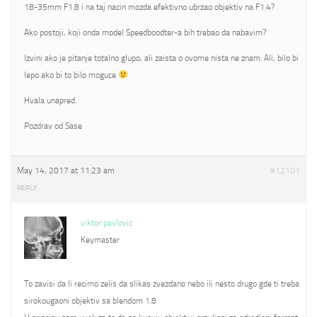
18-35mm F1.8 i na taj nacin mozda efektivno ubrzao objektiv na F1.4?
Ako postoji, koji onda model Speedboodter-a bih trebao da nabavim?
Izvini ako je pitanje totalno glupo, ali zaista o ovome nista ne znam. Ali, bilo bi
lepo ako bi to bilo moguce
Hvala unapred.
Pozdrav od Sase
May 14, 2017 at 11:23 am
#12101
REPLY
viktor pavlovic
Keymaster
To zavisi da li recimo zelis da slikas zvezdano nebo ili nesto drugo gde ti treba
sirokougaoni objektiv sa blendom 1.8