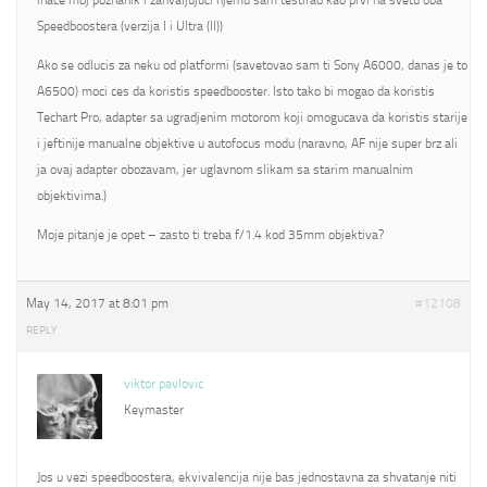
inace moj poznanik i zahvaljujuci njemu sam testirao kao prvi na svetu oba
Speedboostera (verzija I i Ultra (II))
Ako se odlucis za neku od platformi (savetovao sam ti Sony A6000, danas je to
A6500) moci ces da koristis speedbooster. Isto tako bi mogao da koristis
Techart Pro, adapter sa ugradjenim motorom koji omogucava da koristis starije
i jeftinije manualne objektive u autofocus modu (naravno, AF nije super brz ali
ja ovaj adapter obozavam, jer uglavnom slikam sa starim manualnim
objektivima.)
Moje pitanje je opet – zasto ti treba f/1.4 kod 35mm objektiva?
May 14, 2017 at 8:01 pm
#12108
REPLY
viktor pavlovic
Keymaster
Jos u vezi speedboostera, ekvivalencija nije bas jednostavna za shvatanje niti