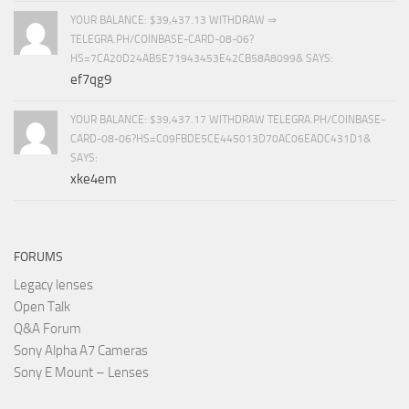
YOUR BALANCE: $39,437.13 WITHDRAW ⇒
TELEGRA.PH/COINBASE-CARD-08-06?
HS=7CA20D24AB5E71943453E42CB58A8099& SAYS:
ef7qg9
YOUR BALANCE: $39,437.17 WITHDRAW TELEGRA.PH/COINBASE-
CARD-08-06?HS=C09FBDE5CE445013D70AC06EADC431D1&
SAYS:
xke4em
FORUMS
Legacy lenses
Open Talk
Q&A Forum
Sony Alpha A7 Cameras
Sony E Mount – Lenses