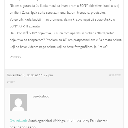
Nisam siguran da ću ikada moći da investiram u SONY objektive, kao i u tvoj
omiljeni Zeiss. Ipak su te cene za mene, barem trenutno, previsoke.
Voleo bih, kada budeš imao vremena, da mi kratko napišeš svoje utiske o
SONY A7R III aparatu.
Da li koristiš SONY objektive, ili si na tom aparatu isprobao i “third party”
objektive sa adapterom? Problem sa AF-om pretpostavljam više smeta onima
koji se bave videom nego onima koji se bave fotografijom, je l’ tako?
Pozdrav
November 5, 2020 at 11:27 pm
#16090
REPLY
verybiglobo
Groundwork
: Autobiographical Writings, 1979–2012 by Paul Auster |
9781250245809