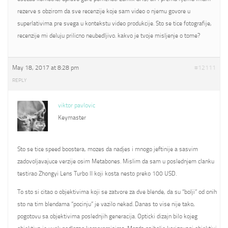
rezerve s obzirom da sve recenzije koje sam video o njemu govore u
superlativima pre svega u kontekstu video produkcije. Sto se tice fotografije,
recenzije mi deluju prilicno neubedljivo. kakvo je tvoje misljenje o tome?
May 18, 2017 at 8:28 pm
#12111
REPLY
viktor pavlovic
Keymaster
Sto se tice speed boostera, mozes da nadjes i mnogo jeftinije a sasvim
zadovoljavajuce verzije osim Metabones. Mislim da sam u poslednjem clanku
testirao Zhongyi Lens Turbo II koji kosta nesto preko 100 USD.
To sto si citao o objektivima koji se zatvore za dve blende, da su “bolji” od onih
sto na tim blendama “pocinju” je vazilo nekad. Danas to vise nije tako,
pogotovu sa objektivima poslednjih generacija. Opticki dizajn bilo kojeg