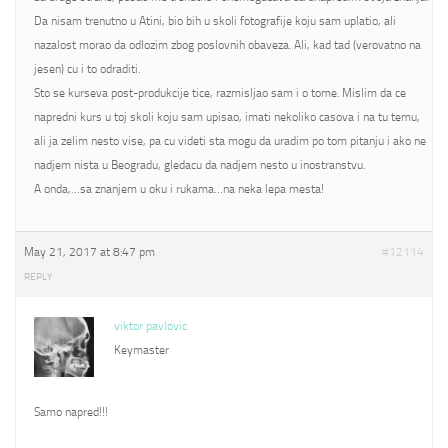
Da nisam trenutno u Atini, bio bih u skoli fotografije koju sam uplatio, ali
nazalost morao da odlozim zbog poslovnih obaveza. Ali, kad tad (verovatno na
jesen) cu i to odraditi.
Sto se kurseva post-produkcije tice, razmisljao sam i o tome. Mislim da ce
napredni kurs u toj skoli koju sam upisao, imati nekoliko casova i na tu temu,
ali ja zelim nesto vise, pa cu videti sta mogu da uradim po tom pitanju i ako ne
nadjem nista u Beogradu, gledacu da nadjem nesto u inostranstvu.
A onda,…sa znanjem u oku i rukama…na neka lepa mesta!
May 21, 2017 at 8:47 pm
#12114
REPLY
viktor pavlovic
Keymaster
Samo napred!!!