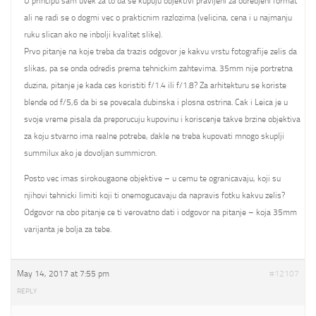
U principu sam uvek za to da se kupuju objektivi pravljeni za odredjeni format
ali ne radi se o dogmi vec o prakticnim razlozima (velicina, cena i u najmanju
ruku slican ako ne inbolji kvalitet slike).
Prvo pitanje na koje treba da trazis odgovor je kakvu vrstu fotografije zelis da
slikas, pa se onda odredis prema tehnickim zahtevima. 35mm nije portretna
duzina, pitanje je kada ces koristiti f/1.4 ili f/1.8? Za arhitekturu se koriste
blende od f/5,6 da bi se povecala dubinska i plosna ostrina. Cak i Leica je u
svoje vreme pisala da preporucuju kupovinu i koriscenje takve brzine objektiva
za koju stvarno ima realne potrebe, dakle ne treba kupovati mnogo skuplji
summilux ako je dovoljan summicron.
Posto vec imas sirokougaone objektive – u cemu te ogranicavaju, koji su
njihovi tehnicki limiti koji ti onemogucavaju da napravis fotku kakvu zelis?
Odgovor na obo pitanje ce ti verovatno dati i odgovor na pitanje – koja 35mm
varijanta je bolja za tebe.
May 14, 2017 at 7:55 pm
#12107
REPLY