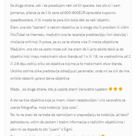
Sa druge strane, cak i da posedujem neki od tih aparata, kao sto si i sam
pomenuo, pitanje je da li bi cena od 600-800EUR opravdala kupovinu
speedboostera, ili bi mozda te pare bilo bolje dati za neki objektiv.
Elem, sve sto “saznam” o nekom objektivu je iz onoga sto ili procitam ili vidim
(YouTube) na Internetu, medjutim sve te recenzije predstavljaju licni dozivljaj i
misljenje onih koji ih prave, pa su sa te strane vise ili manje objektivne.
Medjutim, ono sto se cesto moze cuti (ne znam da li je to zaista tako) je da
objektivi koji imaju maksimalni otvor blende od 1.4 ili 1.8, na vrednostima od 2
ili 2.8 daju ostriju sliku od objektiva kojima je to maksimalni otvor blende.
Ukoliko ostrina slike predstavlja odredjujuci parametar, onda mi se cini da ima
smisla nabaviti upravo takve objektive.
Mada,…sa druge strane, sta ja uopste znam! Verovatno lupetam
A sto se tice objektiva koje ja imam, nisam nezadovoljan i vrlo verovatno za
ucenje fotografije, moja kolekcija “pije vodu”.
No, to ne znaci da ne treba da razmisljam o unapredjenju te kolekcije, jel tako?
Jednostavno, volim da cackam i trazim informacije o razlicitim objektivima i
jako mi se dopada to sto “cujem” o Sigmi.