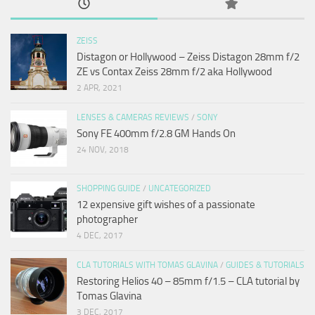
ZEISS
Distagon or Hollywood – Zeiss Distagon 28mm f/2
ZE vs Contax Zeiss 28mm f/2 aka Hollywood
2 APR, 2021
LENSES & CAMERAS REVIEWS
/
SONY
Sony FE 400mm f/2.8 GM Hands On
24 NOV, 2018
SHOPPING GUIDE
/
UNCATEGORIZED
12 expensive gift wishes of a passionate
photographer
4 DEC, 2017
CLA TUTORIALS WITH TOMAS GLAVINA
/
GUIDES & TUTORIALS
Restoring Helios 40 – 85mm f/1.5 – CLA tutorial by
Tomas Glavina
3 DEC, 2017