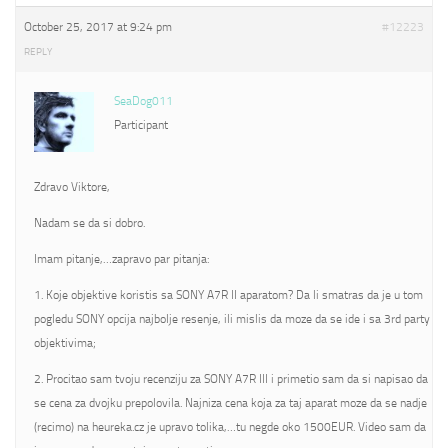
October 25, 2017 at 9:24 pm
#12223
REPLY
SeaDog011
Participant
Zdravo Viktore,
Nadam se da si dobro.
Imam pitanje,…zapravo par pitanja:
1. Koje objektive koristis sa SONY A7R II aparatom? Da li smatras da je u tom
pogledu SONY opcija najbolje resenje, ili mislis da moze da se ide i sa 3rd party
objektivima;
2. Procitao sam tvoju recenziju za SONY A7R III i primetio sam da si napisao da
se cena za dvojku prepolovila. Najniza cena koja za taj aparat moze da se nadje
(recimo) na heureka.cz je upravo tolika,…tu negde oko 1500EUR. Video sam da