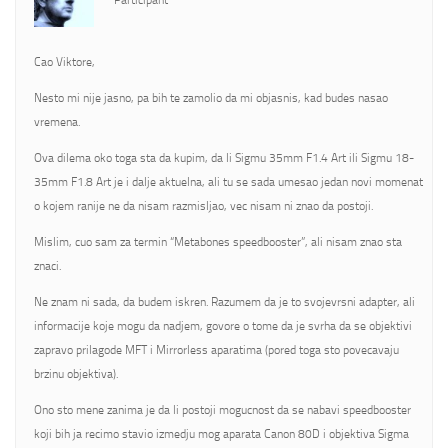
Participant
Cao Viktore,
Nesto mi nije jasno, pa bih te zamolio da mi objasnis, kad budes nasao
vremena.
Ova dilema oko toga sta da kupim, da li Sigmu 35mm F1.4 Art ili Sigmu 18-
35mm F1.8 Art je i dalje aktuelna, ali tu se sada umesao jedan novi momenat
o kojem ranije ne da nisam razmisljao, vec nisam ni znao da postoji.
Mislim, cuo sam za termin “Metabones speedbooster”, ali nisam znao sta
znaci.
Ne znam ni sada, da budem iskren. Razumem da je to svojevrsni adapter, ali
informacije koje mogu da nadjem, govore o tome da je svrha da se objektivi
zapravo prilagode MFT i Mirrorless aparatima (pored toga sto povecavaju
brzinu objektiva).
Ono sto mene zanima je da li postoji mogucnost da se nabavi speedbooster
koji bih ja recimo stavio izmedju mog aparata Canon 80D i objektiva Sigma