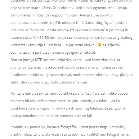
objektiva je uvek podlozan kompromisima. Mozda najbolje korigovani objektivi
koje sam testirao su Zeiss Otus objektivi, koji sunali ogromni, teski i imaju
samo manualni focus (da ne govorim o ceni). Ranije su se objektivi
optimalizovali za blende oko 2.8, odnosno f/11. Danas zbog “hypa” o ostrini
(malo ko na forumima uopste razume sta je u stvari “ostrina” a jos manje ih
razume sta je MTF20,50 itd. i sta je razlika izmedju micro kontrasta, globalnog
kontrasta i rezolucije ali svi hoce – super ostar objektiv
se objektivi
optimalizuju na puni otvor (svoju ulogu igra i difrakcija).
Ostrina (tacnije MTF rezultati) objektiva variraju kod zoom objektiva sa
promenom zizne daljine a kod svih objektiva sa promenom plana ostrine
(udaljenosti subjekta koji se zaostrava), mada moderni objektivi imaju plivajuci
zadnji clan koji ovu drugu razliku znatno smanjuje.
Pointa je dakle da svi danasnji objektivi su vrlo “ostri” u sredini slike vec od
otvorene blende, razlike treba traziti drugde. Investicije u tehniku pa i u
objektive su slicne kupovini novih kola ili mobilnog telefona. Za par godina
postaju moralno stari, mada im naravno nista ne fali.
Investicije u putovanja, kurseve fotografije ili post processinga u produkciju
vlastitih ideja, to je to sto vredi i sto ce doprineti kvalitetnijim fotografijama.