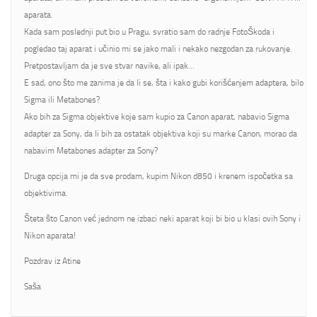
aparata.
Kada sam poslednji put bio u Pragu, svratio sam do radnje FotoŠkoda i
pogledao taj aparat i učinio mi se jako mali i nekako nezgodan za rukovanje.
Pretpostavljam da je sve stvar navike, ali ipak…
E sad, ono što me zanima je da li se, šta i kako gubi korišćenjem adaptera, bilo
Sigma ili Metabones?
Ako bih za Sigma objektive koje sam kupio za Canon aparat, nabavio Sigma
adapter za Sony, da li bih za ostatak objektiva koji su marke Canon, morao da
nabavim Metabones adapter za Sony?
Druga opcija mi je da sve prodam, kupim Nikon d850 i krenem ispočetka sa
objektivima.
Šteta što Canon već jednom ne izbaci neki aparat koji bi bio u klasi ovih Sony i
Nikon aparata!
Pozdrav iz Atine
Saša