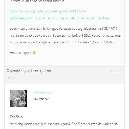
je moguce da se na taj aparat montira
https://www.bhphotovideo.com/c/product/983747-
REG/metabones_mb_ef_e_bm3_canon_ef_to_e_mount_nex.html
pa je moje pitanje da li bih mogao da uz pomoc tog adaptera, na SONY A7R II
montiram objektive koje sam kupio za moj CANON 80D. Posebno me zanima
ta opcija za moja dva Sigma objektiva (35mm f1.4 Art i 135mm f1.8 Art).
Hvala u napred
December 4, 2017 at 8:53 pm
#12377
REPLY
viktor pavlovic
Keymaster
Cao Sale,
izvini sto kasno reagujem bio sam u guzvi. Obe Sigme mozes da koristis sa