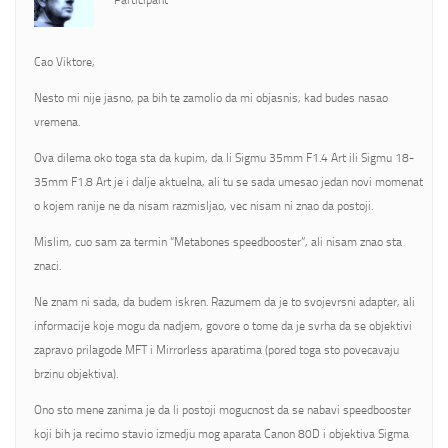
Participant
Cao Viktore,
Nesto mi nije jasno, pa bih te zamolio da mi objasnis, kad budes nasao
vremena.
Ova dilema oko toga sta da kupim, da li Sigmu 35mm F1.4 Art ili Sigmu 18-
35mm F1.8 Art je i dalje aktuelna, ali tu se sada umesao jedan novi momenat
o kojem ranije ne da nisam razmisljao, vec nisam ni znao da postoji.
Mislim, cuo sam za termin “Metabones speedbooster”, ali nisam znao sta
znaci.
Ne znam ni sada, da budem iskren. Razumem da je to svojevrsni adapter, ali
informacije koje mogu da nadjem, govore o tome da je svrha da se objektivi
zapravo prilagode MFT i Mirrorless aparatima (pored toga sto povecavaju
brzinu objektiva).
Ono sto mene zanima je da li postoji mogucnost da se nabavi speedbooster
koji bih ja recimo stavio izmedju mog aparata Canon 80D i objektiva Sigma