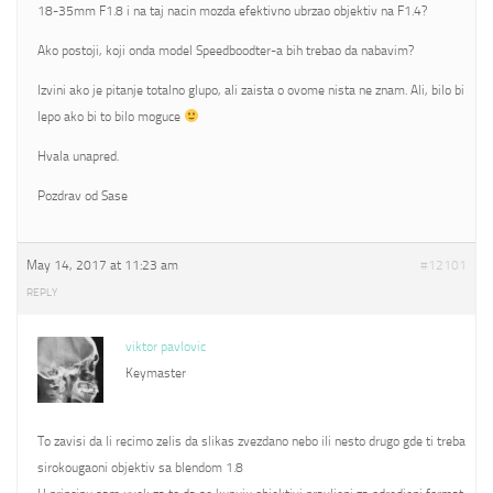
18-35mm F1.8 i na taj nacin mozda efektivno ubrzao objektiv na F1.4?
Ako postoji, koji onda model Speedboodter-a bih trebao da nabavim?
Izvini ako je pitanje totalno glupo, ali zaista o ovome nista ne znam. Ali, bilo bi
lepo ako bi to bilo moguce
Hvala unapred.
Pozdrav od Sase
May 14, 2017 at 11:23 am
#12101
REPLY
viktor pavlovic
Keymaster
To zavisi da li recimo zelis da slikas zvezdano nebo ili nesto drugo gde ti treba
sirokougaoni objektiv sa blendom 1.8