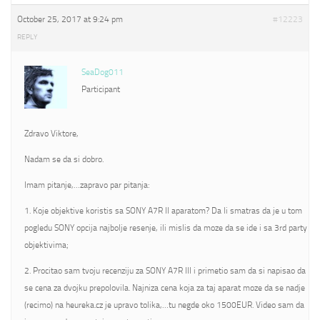
October 25, 2017 at 9:24 pm
#12223
REPLY
SeaDog011
Participant
Zdravo Viktore,
Nadam se da si dobro.
Imam pitanje,…zapravo par pitanja:
1. Koje objektive koristis sa SONY A7R II aparatom? Da li smatras da je u tom
pogledu SONY opcija najbolje resenje, ili mislis da moze da se ide i sa 3rd party
objektivima;
2. Procitao sam tvoju recenziju za SONY A7R III i primetio sam da si napisao da
se cena za dvojku prepolovila. Najniza cena koja za taj aparat moze da se nadje
(recimo) na heureka.cz je upravo tolika,…tu negde oko 1500EUR. Video sam da