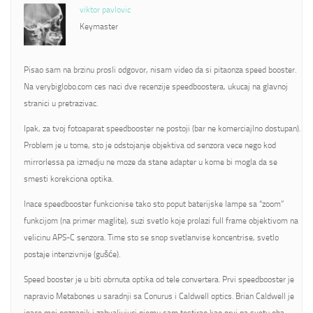
viktor pavlovic
Keymaster
Pisao sam na brzinu prosli odgovor, nisam video da si pitaonza speed booster.
Na verybiglobo.com ces naci dve recenzije speedboostera, ukucaj na glavnoj
stranici u pretrazivac.
Ipak, za tvoj fotoaparat speedbooster ne postoji (bar ne komerciajlno dostupan).
Problem je u tome, sto je odstojanje objektiva od senzora vece nego kod
mirrorlessa pa izmedju ne moze da stane adapter u kome bi mogla da se
smesti korekciona optika.
Inace speedbooster funkcionise tako sto poput baterijske lampe sa “zoom”
funkcijom (na primer maglite), suzi svetlo koje prolazi full frame objektivom na
velicinu APS-C senzora. Time sto se snop svetlanvise koncentrise, svetlo
postaje intenzivnije (gušće).
Speed booster je u biti obrnuta optika od tele convertera. Prvi speedbooster je
napravio Metabones u saradnji sa Conurus i Caldwell optics. Brian Caldwell je