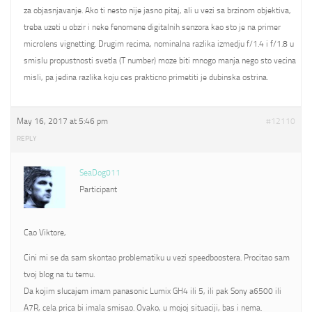
za objasnjavanje. Ako ti nesto nije jasno pitaj, ali u vezi sa brzinom objektiva,
treba uzeti u obzir i neke fenomene digitalnih senzora kao sto je na primer
microlens vignetting. Drugim recima, nominalna razlika izmedju f/1.4 i f/1.8 u
smislu propustnosti svetla (T number) moze biti mnogo manja nego sto vecina
misli, pa jedina razlika koju ces prakticno primetiti je dubinska ostrina.
May 16, 2017 at 5:46 pm
#12110
REPLY
SeaDog011
Participant
Cao Viktore,
Cini mi se da sam skontao problematiku u vezi speedboostera. Procitao sam
tvoj blog na tu temu.
Da kojim slucajem imam panasonic Lumix GH4 ili 5, ili pak Sony a6500 ili
A7R, cela prica bi imala smisao. Ovako, u mojoj situaciji, bas i nema.