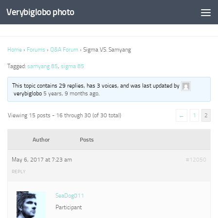
Verybiglobo photo
Home
›
Forums
›
Q&A Forum
›
Sigma VS. Samyang
Tagged:
samyang 85
,
sigma 85
This topic contains 29 replies, has 3 voices, and was last updated by
verybiglobo
5 years, 9 months ago
.
Viewing 15 posts - 16 through 30 (of 30 total)
←
1
2
Author
Posts
May 6, 2017 at 7:23 am
#12050
REPLY
SeaDog011
Participant