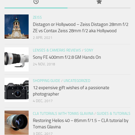
ZEISS
Distagon or Hollywood – Zeiss Distagon 28mm f/2
ZE vs Contax Zeiss 28mm f/2 aka Hollywood
2 APR, 2021
LENSES & CAMERAS REVIEWS
/
SONY
Sony FE 400mm f/2.8 GM Hands On
24 NOV, 2018
SHOPPING GUIDE
/
UNCATEGORIZED
12 expensive gift wishes of a passionate
photographer
4 DEC, 2017
CLA TUTORIALS WITH TOMAS GLAVINA
/
GUIDES & TUTORIALS
Restoring Helios 40 – 85mm f/1.5 – CLA tutorial by
Tomas Glavina
3 DEC, 2017