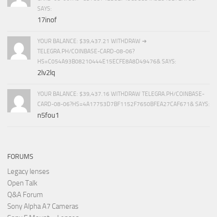
SAYS:
17inof
YOUR BALANCE: $39,437.21 WITHDRAW ➜
TELEGRA.PH/COINBASE-CARD-08-06?
HS=C054A93B08210444E15ECFE8A8D49476& SAYS:
2lv2lq
YOUR BALANCE: $39,437.16 WITHDRAW TELEGRA.PH/COINBASE-
CARD-08-06?HS=4A17753D7BF1152F7650BFEA27CAF671& SAYS:
n5fou1
FORUMS
Legacy lenses
Open Talk
Q&A Forum
Sony Alpha A7 Cameras