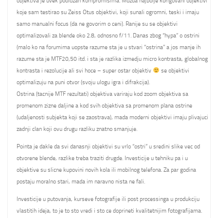
objektiva je uvek podlozan kompromisima. Mozda najbolje korigovani objektivi
koje sam testirao su Zeiss Otus objektivi, koji sunali ogromni, teski i imaju
samo manualni focus (da ne govorim o ceni). Ranije su se objektivi
optimalizovali za blende oko 2.8, odnosno f/11. Danas zbog “hypa” o ostrini
(malo ko na forumima uopste razume sta je u stvari “ostrina” a jos manje ih
razume sta je MTF20,50 itd. i sta je razlika izmedju micro kontrasta, globalnog
kontrasta i rezolucije ali svi hoce – super ostar objektiv
se objektivi
optimalizuju na puni otvor (svoju ulogu igra i difrakcija).
Ostrina (tacnije MTF rezultati) objektiva variraju kod zoom objektiva sa
promenom zizne daljine a kod svih objektiva sa promenom plana ostrine
(udaljenosti subjekta koji se zaostrava), mada moderni objektivi imaju plivajuci
zadnji clan koji ovu drugu razliku znatno smanjuje.
Pointa je dakle da svi danasnji objektivi su vrlo “ostri” u sredini slike vec od
otvorene blende, razlike treba traziti drugde. Investicije u tehniku pa i u
objektive su slicne kupovini novih kola ili mobilnog telefona. Za par godina
postaju moralno stari, mada im naravno nista ne fali.
Investicije u putovanja, kurseve fotografije ili post processinga u produkciju
vlastitih ideja, to je to sto vredi i sto ce doprineti kvalitetnijim fotografijama.