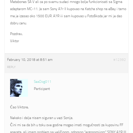
Metabones SA V ali ce po svemu sudeci mnogo bolje funkcionisati sa Sigma
adapterom MC-11. Ja sam Sony A7r II kupovao na Katcha shop na eBay i tamo
me je izasao oko 1500 EUR. A7R iii sam kupovao u Fotoškoda jer mi je dao
dobru cenu.
Pozdrav,
Viktor
February 10, 2018 at 8:51 am
#12392
REPLY
SeaDog011
Participant
Ćao Viktore,
Nekako i dalje nisam siguran u vezi Sonija.
Čini mi se da bih u toku ove godine mogao imati mogućnosti za kupovinu FF
aparata, ali imam problem sa veličinom, odnosno “ergonomijom” SONY A7R III