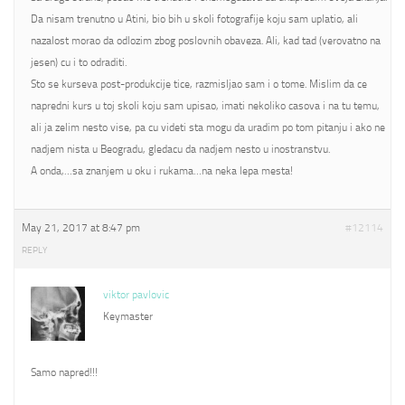
Da nisam trenutno u Atini, bio bih u skoli fotografije koju sam uplatio, ali
nazalost morao da odlozim zbog poslovnih obaveza. Ali, kad tad (verovatno na
jesen) cu i to odraditi.
Sto se kurseva post-produkcije tice, razmisljao sam i o tome. Mislim da ce
napredni kurs u toj skoli koju sam upisao, imati nekoliko casova i na tu temu,
ali ja zelim nesto vise, pa cu videti sta mogu da uradim po tom pitanju i ako ne
nadjem nista u Beogradu, gledacu da nadjem nesto u inostranstvu.
A onda,…sa znanjem u oku i rukama…na neka lepa mesta!
May 21, 2017 at 8:47 pm
#12114
REPLY
viktor pavlovic
Keymaster
Samo napred!!!