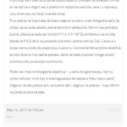
U principu sam uvek za to da se kupuju objektivi pravljeni za odredjeni format
ali ne radi se o dogmi vec o prakticnim razlozima (velicina, cena i u najmanju
ruku slican ako ne inbolji kvalitet slike).
Prvo pitanje na koje treba da trazis odgovor je kakvu vrstu fotografije zelis da
slikas, pa se onda odredis prema tehnickim zahtevima. 35mm nije portretna
duzina, pitanje je kada ces koristiti f/1.4 ili f/1.8? Za arhitekturu se koriste
blende od f/5,6 da bi se povecala dubinska i plosna ostrina. Cak i Leica je u
svoje vreme pisala da preporucuju kupovinu i koriscenje takve brzine objektiva
za koju stvarno ima realne potrebe, dakle ne treba kupovati mnogo skuplji
summilux ako je dovoljan summicron.
Posto vec imas sirokougaone objektive – u cemu te ogranicavaju, koji su
njihovi tehnicki limiti koji ti onemogucavaju da napravis fotku kakvu zelis?
Odgovor na obo pitanje ce ti verovatno dati i odgovor na pitanje – koja 35mm
varijanta je bolja za tebe.
May 14, 2017 at 7:55 pm
#12107
REPLY