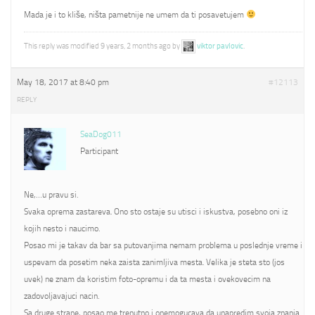
Mada je i to kliše, ništa pametnije ne umem da ti posavetujem
This reply was modified 9 years, 2 months ago by
viktor pavlovic
.
May 18, 2017 at 8:40 pm
#12113
REPLY
SeaDog011
Participant
Ne,…u pravu si.
Svaka oprema zastareva. Ono sto ostaje su utisci i iskustva, posebno oni iz
kojih nesto i naucimo.
Posao mi je takav da bar sa putovanjima nemam problema u poslednje vreme i
uspevam da posetim neka zaista zanimljiva mesta. Velika je steta sto (jos
uvek) ne znam da koristim foto-opremu i da ta mesta i ovekovecim na
zadovoljavajuci nacin.
Sa druge strane, posao me trenutno i onemogucava da unapredim svoja znanja.