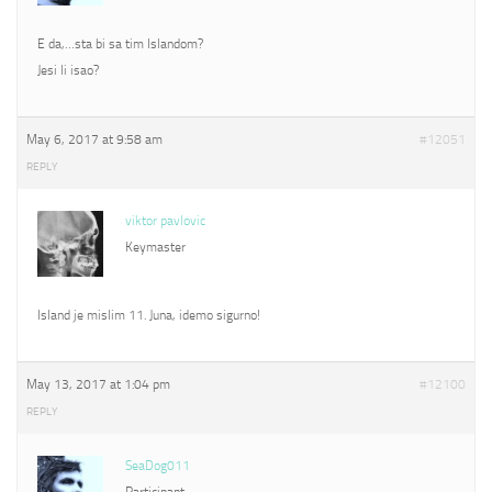
E da,…sta bi sa tim Islandom?
Jesi li isao?
May 6, 2017 at 9:58 am
#12051
REPLY
viktor pavlovic
Keymaster
Island je mislim 11. Juna, idemo sigurno!
May 13, 2017 at 1:04 pm
#12100
REPLY
SeaDog011