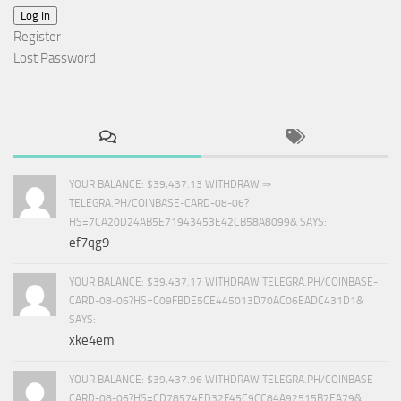
Log In
Register
Lost Password
YOUR BALANCE: $39,437.13 WITHDRAW ⇒
TELEGRA.PH/COINBASE-CARD-08-06?
HS=7CA20D24AB5E71943453E42CB58A8099& SAYS:
ef7qg9
YOUR BALANCE: $39,437.17 WITHDRAW TELEGRA.PH/COINBASE-
CARD-08-06?HS=C09FBDE5CE445013D70AC06EADC431D1&
SAYS:
xke4em
YOUR BALANCE: $39,437.96 WITHDRAW TELEGRA.PH/COINBASE-
CARD-08-06?HS=CD78574ED32F45C9CC84A92515B7EA79&