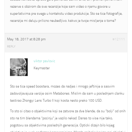
rezerve s obzirom da sve recenzije koje sam video o njemu govore u
superlativima pre svega u kontekstu video produkcije. Sto se tice fotografije,
recenzije mi deluju prilicno neubedljivo. kakvo je tvoje misljenje o tome?
May 18, 2017 at 8:28 pm
#12111
REPLY
viktor pavlovic
Keymaster
Sto se tice speed boostera, mozes da nadjes i mnogo jeftinije a sasvim
zadovoljavajuce verzije osim Metabones. Mislim da sam u poslednjem clanku
testirao Zhongyi Lens Turbo II koji kosta nesto preko 100 USD.
To sto si citao o objektivima koji se zatvore za dve blende, da su “bolji” od onih
sto na tim blendama “pocinju” je vazilo nekad. Danas to vise nije tako,
pogotovu sa objektivima poslednjih generacija. Opticki dizajn bilo kojeg