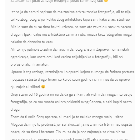
Zato sam te i pitao za tvoje misljenje, posto cenim tvoj sud
Istina je da sam ti napisao da me zanima arhitektonska fotografija, ali to nije
toliko zbog fotografije, koliko zbog arhitekture koju sam, kako znas, studirao.
Mislio sam da cu se time baviti u zivotu, pa sam eto zavrsio u sasvim necem
drugom. Ipak i dalje me arhitektura zanima i eto, mozda kroz fotografiju mogu
nekako da obnovim tu vezu.
Ali, to nije jedino sto zelim da naucim da fotografisem. Zapravo, nema nekih
ogranicenja, kao uostalom i kod vecine zaljubljenika u fotografiju, bili oni
profesionalci, ili amateri.
Upravo iz tog razloga, razmisljam i o opremi kojom cu mogu da fotkam portrete
i pejzaze i stosta drugo. Imam cerku od cetiri godine i cini mi se da cu upravo
nju najvise i slikati
Onaj stariji od 16 godina mi ne da da ga slikam, ali vidim da i njega interesuje
fotografija, pa cu mu mozda uskoro pokloniti ovog Canona, a sebi kupiti nesto
drugo.
Znam da ti volis Sony aparate, ali meni je to nekako mnogo malo,…sitno.
Moguce da im je to prednost, jer su laksi…ali ja ne znam da li bih imao uopste
osecaj da sa time i baratam. Cini mi se da je ono najmanje sa cime bih se
osecao komotno, upravo gore pomenuti Lumix GH5, ali i prema njemu imam