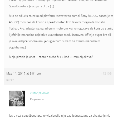
inace moj poznanik i zahvaljujuci njemu sam testirao kao prvi na svetu oba
Speedboostera (verzija I i Ultra (II))
Ako se odlucis za neku od platformi (savetovao sam ti Sony A6000, danas je to
A6500) moci ces da koristis speedbooster. Isto tako bi mogao da koristis
Techart Pro, adapter sa ugradjenim motorom koji omogucava da koristis starije
i jeftinije manualne objektive u autofocus modu (naravno, AF nije super brz ali
ja ovaj adapter obozavam, jer uglavnom slikam sa starim manualnim
objektivima.)
Moje pitanje je opet – zasto ti treba f/1.4 kod 35mm objektiva?
May 14, 2017 at 8:01 pm
#12108
REPLY
viktor pavlovic
Keymaster
Jos u vezi speedboostera, ekvivalencija nije bas jednostavna za shvatanje niti