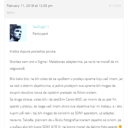
February 11, 2018 at 12:35 pm
#12393
REPLY
SeaDog011
Participant
Kratka dopuna poslednje poruke:
Skontao sam ono o Sigma i Metabones adapterima, pa na to ne moraš da mi
odgovaraš.
Bilo kako bilo, ne bih voleo da se upuštam u prodaju opreme koju već imam, jer
se radi o dobrim objektivima, a jedino prodajom ove opreme bih mogao da
skupim dovoljno novca da isplatim prelazak na Nikon sistem.
Sa druge strane, voleo bih i da zadržim Canon 80D, jer misim da je ipak fin
aparat u pitanju, za njega već imam skoro sve objektive koji mi trebaju, a i ako
kupim još neki i taj bih mogao da koristim sa SONY aparatom, uz adapter,
naravno. Takođe, planiram da u školu fotografije krenem zajedno sa sinom, pa
u sučaju ako bih kupio SONY A7R III, ne bismo morali da delimo foto-aparat