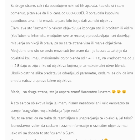
Sa druge strane, cak i da posedujem neki od tih aparata, kao sto si i sam
pomenuo, pitanje je da li bi cena od 600-800EUR opravdala kupovinu
speedboostera, ili bi mozda te pare bilo bolje dati za neki objektiv.
Elem, sve sto “saznam” o nekom objektivu je iz onoga sto ili procitam ili vidim
(YouTube) na Internetu, medjutim sve te recenzije predstavljaju licni dozivljaj i
misljenje onih koji ih prave, pa su sa te strane vise ili manje objektivne.
Medjutim, ono sto se cesto moze cuti (ne znam da li je to zaista tako) je da
objektivi koji imaju maksimalni otvor blende od 1.4 ili 1.8, na vrednostima od 2
ili 2.8 daju ostriju sliku od objektiva kojima je to maksimalni otvor blende.
Ukoliko ostrina slike predstavlja odredjujuci parametar, onda mi se cini da ima
smisla nabaviti upravo takve objektive.
Mada,…sa druge strane, sta ja uopste znam! Verovatno lupetam
A sto se tice objektiva koje ja imam, nisam nezadovoljan i vrlo verovatno za
ucenje fotografije, moja kolekcija “pije vodu”.
No, to ne znaci da ne treba da razmisljam o unapredjenju te kolekcije, jel tako?
Jednostavno, volim da cackam i trazim informacije o razlicitim objektivima i
jako mi se dopada to sto “cujem” o Sigmi.