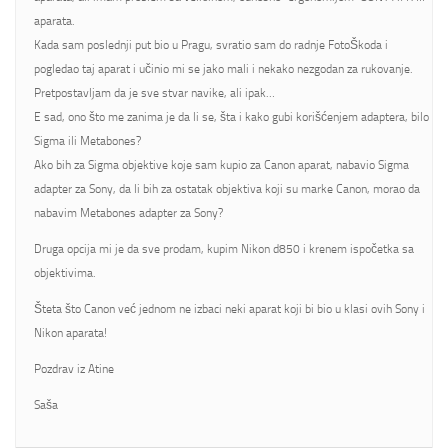
aparata.
Kada sam poslednji put bio u Pragu, svratio sam do radnje FotoŠkoda i
pogledao taj aparat i učinio mi se jako mali i nekako nezgodan za rukovanje.
Pretpostavljam da je sve stvar navike, ali ipak…
E sad, ono što me zanima je da li se, šta i kako gubi korišćenjem adaptera, bilo
Sigma ili Metabones?
Ako bih za Sigma objektive koje sam kupio za Canon aparat, nabavio Sigma
adapter za Sony, da li bih za ostatak objektiva koji su marke Canon, morao da
nabavim Metabones adapter za Sony?
Druga opcija mi je da sve prodam, kupim Nikon d850 i krenem ispočetka sa
objektivima.
Šteta što Canon već jednom ne izbaci neki aparat koji bi bio u klasi ovih Sony i
Nikon aparata!
Pozdrav iz Atine
Saša