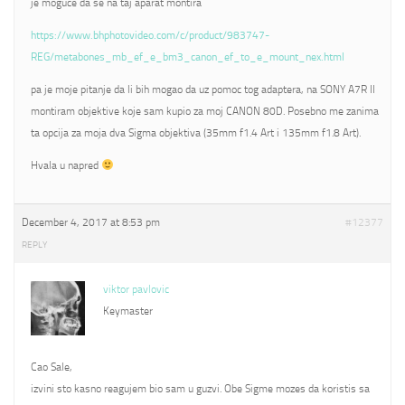
je moguce da se na taj aparat montira
https://www.bhphotovideo.com/c/product/983747-
REG/metabones_mb_ef_e_bm3_canon_ef_to_e_mount_nex.html
pa je moje pitanje da li bih mogao da uz pomoc tog adaptera, na SONY A7R II
montiram objektive koje sam kupio za moj CANON 80D. Posebno me zanima
ta opcija za moja dva Sigma objektiva (35mm f1.4 Art i 135mm f1.8 Art).
Hvala u napred
December 4, 2017 at 8:53 pm
#12377
REPLY
viktor pavlovic
Keymaster
Cao Sale,
izvini sto kasno reagujem bio sam u guzvi. Obe Sigme mozes da koristis sa