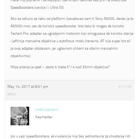
inace moj poznanik i zahvaljujuci njemu sam testirao kao prvi na svetu oba
Speedboostera (verzija I i Ultra (II))
Ako se odlucis za neku od platformi (savetovao sam ti Sony A6000, danas je to
A6500) moci ces da koristis speedbooster. Isto tako bi mogao da koristis
Techart Pro, adapter sa ugradjenim motorom koji omogucava da koristis starije
i jeftinije manualne objektive u autofocus modu (naravno, AF nije super brz ali
ja ovaj adapter obozavam, jer uglavnom slikam sa starim manualnim
objektivima.)
Moje pitanje je opet – zasto ti treba f/1.4 kod 35mm objektiva?
May 14, 2017 at 8:01 pm
#12108
REPLY
viktor pavlovic
Keymaster
Jos u vezi speedboostera, ekvivalencija nije bas jednostavna za shvatanje niti