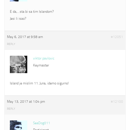
E da,…sta bi sa tim Islandom?
Jesi li isao?
May 6, 2017 at 9:58 am
#12051
REPLY
viktor pavlovic
Keymaster
Island je mislim 11. Juna, idemo sigurno!
May 13, 2017 at 1:04 pm
#12100
REPLY
SeaDog011