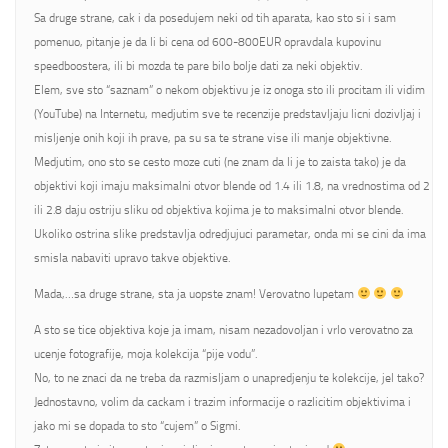
Sa druge strane, cak i da posedujem neki od tih aparata, kao sto si i sam
pomenuo, pitanje je da li bi cena od 600-800EUR opravdala kupovinu
speedboostera, ili bi mozda te pare bilo bolje dati za neki objektiv.
Elem, sve sto “saznam” o nekom objektivu je iz onoga sto ili procitam ili vidim
(YouTube) na Internetu, medjutim sve te recenzije predstavljaju licni dozivljaj i
misljenje onih koji ih prave, pa su sa te strane vise ili manje objektivne.
Medjutim, ono sto se cesto moze cuti (ne znam da li je to zaista tako) je da
objektivi koji imaju maksimalni otvor blende od 1.4 ili 1.8, na vrednostima od 2
ili 2.8 daju ostriju sliku od objektiva kojima je to maksimalni otvor blende.
Ukoliko ostrina slike predstavlja odredjujuci parametar, onda mi se cini da ima
smisla nabaviti upravo takve objektive.
Mada,…sa druge strane, sta ja uopste znam! Verovatno lupetam
A sto se tice objektiva koje ja imam, nisam nezadovoljan i vrlo verovatno za
ucenje fotografije, moja kolekcija “pije vodu”.
No, to ne znaci da ne treba da razmisljam o unapredjenju te kolekcije, jel tako?
Jednostavno, volim da cackam i trazim informacije o razlicitim objektivima i
jako mi se dopada to sto “cujem” o Sigmi.