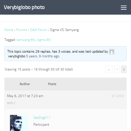
Verybiglobo photo
Home
›
Forums
›
Q&A Forum
›
Sigma VS. Samyang
Tagged:
samyang 85
,
sigma 85
This topic contains 29 replies, has 3 voices, and was last updated by
verybiglobo
5 years, 9 months ago
.
Viewing 15 posts - 16 through 30 (of 30 total)
←
1
2
Author
Posts
May 6, 2017 at 7:23 am
#12050
REPLY
SeaDog011
Participant