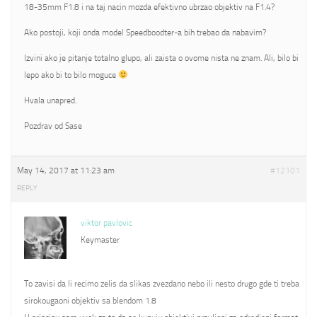
18-35mm F1.8 i na taj nacin mozda efektivno ubrzao objektiv na F1.4?
Ako postoji, koji onda model Speedboodter-a bih trebao da nabavim?
Izvini ako je pitanje totalno glupo, ali zaista o ovome nista ne znam. Ali, bilo bi
lepo ako bi to bilo moguce
Hvala unapred.
Pozdrav od Sase
May 14, 2017 at 11:23 am
#12101
REPLY
viktor pavlovic
Keymaster
To zavisi da li recimo zelis da slikas zvezdano nebo ili nesto drugo gde ti treba
sirokougaoni objektiv sa blendom 1.8