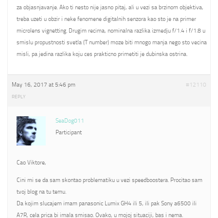
za objasnjavanje. Ako ti nesto nije jasno pitaj, ali u vezi sa brzinom objektiva,
treba uzeti u obzir i neke fenomene digitalnih senzora kao sto je na primer
microlens vignetting. Drugim recima, nominalna razlika izmedju f/1.4 i f/1.8 u
smislu propustnosti svetla (T number) moze biti mnogo manja nego sto vecina
misli, pa jedina razlika koju ces prakticno primetiti je dubinska ostrina.
May 16, 2017 at 5:46 pm
#12110
REPLY
SeaDog011
Participant
Cao Viktore,
Cini mi se da sam skontao problematiku u vezi speedboostera. Procitao sam
tvoj blog na tu temu.
Da kojim slucajem imam panasonic Lumix GH4 ili 5, ili pak Sony a6500 ili
A7R, cela prica bi imala smisao. Ovako, u mojoj situaciji, bas i nema.