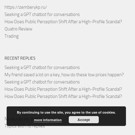
https://zemberykp.ru/
Seeking a GPT chatbot for conversations
How Does Public Perception Shift After a High-Profile Scandal?
Quatro Review
Trading
RECENT REPLIES
Seeking a GPT chatbot for conversations
My friend saved a lot on a key, how do these low prices happen?
Seeking a GPT chatbot for conversations
How Does Public Perception Shift After a High-Profile Scandal?
How Does Public Perception Shift After a High-Profile Scandal?
By continuing to use the site, you agree to the use of cookies.
Most popular topics
Accept
more information
Topics with no replies