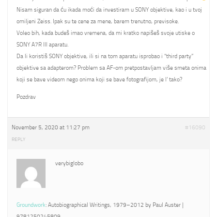
Nisam siguran da ću ikada moći da investiram u SONY objektive, kao i u tvoj
omiljeni Zeiss. Ipak su te cene za mene, barem trenutno, previsoke.
Voleo bih, kada budeš imao vremena, da mi kratko napišeš svoje utiske o
SONY A7R III aparatu.
Da li koristiš SONY objektive, ili si na tom aparatu isprobao i “third party”
objektive sa adapterom? Problem sa AF-om pretpostavljam više smeta onima
koji se bave videom nego onima koji se bave fotografijom, je l’ tako?
Pozdrav
November 5, 2020 at 11:27 pm
#16090
REPLY
verybiglobo
Groundwork
: Autobiographical Writings, 1979–2012 by Paul Auster |
9781250245809