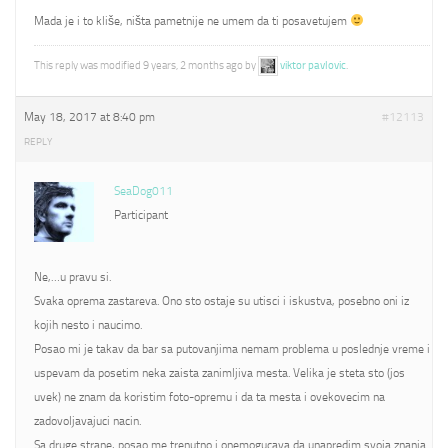
Mada je i to kliše, ništa pametnije ne umem da ti posavetujem
This reply was modified 9 years, 2 months ago by
viktor pavlovic
.
May 18, 2017 at 8:40 pm
#12113
REPLY
SeaDog011
Participant
Ne,…u pravu si.
Svaka oprema zastareva. Ono sto ostaje su utisci i iskustva, posebno oni iz
kojih nesto i naucimo.
Posao mi je takav da bar sa putovanjima nemam problema u poslednje vreme i
uspevam da posetim neka zaista zanimljiva mesta. Velika je steta sto (jos
uvek) ne znam da koristim foto-opremu i da ta mesta i ovekovecim na
zadovoljavajuci nacin.
Sa druge strane, posao me trenutno i onemogucava da unapredim svoja znanja.