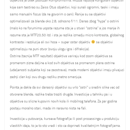
objektiva je uvek podlozan kompromisima. Mozda najbolje korigovani objektivi
koje sam testirao su Zeiss Otus objektivi, koji sunali ogromni, teski i imaju
samo manualni focus (da ne govorim o ceni). Ranije su se objektivi
optimalizovali za blende oko 2.8, odnosno f/11. Danas zbog “hypa” o ostrini
(malo ko na forumima uopste razume sta je u stvari “ostrina” a jos manje ih
razume sta je MTF20,50 itd. i sta je razlika izmedju micro kontrasta, globalnog
kontrasta i rezolucije ali svi hoce – super ostar objektiv
se objektivi
optimalizuju na puni otvor (svoju ulogu igra i difrakcija).
Ostrina (tacnije MTF rezultati) objektiva variraju kod zoom objektiva sa
promenom zizne daljine a kod svih objektiva sa promenom plana ostrine
(udaljenosti subjekta koji se zaostrava), mada moderni objektivi imaju plivajuci
zadnji clan koji ovu drugu razliku znatno smanjuje.
Pointa je dakle da svi danasnji objektivi su vrlo “ostri” u sredini slike vec od
otvorene blende, razlike treba traziti drugde. Investicije u tehniku pa i u
objektive su slicne kupovini novih kola ili mobilnog telefona. Za par godina
postaju moralno stari, mada im naravno nista ne fali.
Investicije u putovanja, kurseve fotografije ili post processinga u produkciju
vlastitih ideja, to je to sto vredi i sto ce doprineti kvalitetnijim fotografijama.