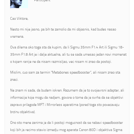
Participant
Cao Viktore,
Nesto mi nije jasno, pa bih te zamolio da mi objasnis, kad budes nasao
vremena.
Ova dilema oko toga sta da kupim, da li Sigmu 35mm F1.4 Art ili Sigmu 18-
35mm F1.8 Art je i dalje aktuelna, ali tu se sada umesao jedan novi momenat
o kojem ranije ne da nisam razmisljao, vec nisam ni znao da postoji.
Mislim, cuo sam za termin “Metabones speedbooster”, ali nisam znao sta
znaci.
Ne znam ni sada, da budem iskren. Razumem da je to svojevrsni adapter, ali
informacije koje mogu da nadjem, govore o tome da je svrha da se objektivi
zapravo prilagode MFT i Mirrorless aparatima (pored toga sto povecavaju
brzinu objektiva).
Ono sto mene zanima je da li postoji mogucnost da se nabavi speedbooster
koji bih ja recimo stavio izmedju mog aparata Canon 80D i objektiva Sigma