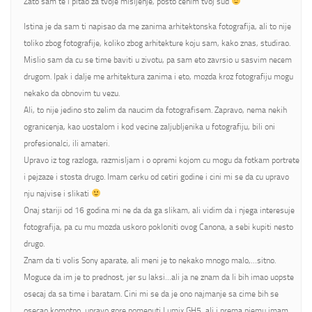
Zato sam te i pitao za tvoje misljenje, posto cenim tvoj sud
Istina je da sam ti napisao da me zanima arhitektonska fotografija, ali to nije
toliko zbog fotografije, koliko zbog arhitekture koju sam, kako znas, studirao.
Mislio sam da cu se time baviti u zivotu, pa sam eto zavrsio u sasvim necem
drugom. Ipak i dalje me arhitektura zanima i eto, mozda kroz fotografiju mogu
nekako da obnovim tu vezu.
Ali, to nije jedino sto zelim da naucim da fotografisem. Zapravo, nema nekih
ogranicenja, kao uostalom i kod vecine zaljubljenika u fotografiju, bili oni
profesionalci, ili amateri.
Upravo iz tog razloga, razmisljam i o opremi kojom cu mogu da fotkam portrete
i pejzaze i stosta drugo. Imam cerku od cetiri godine i cini mi se da cu upravo
nju najvise i slikati
Onaj stariji od 16 godina mi ne da da ga slikam, ali vidim da i njega interesuje
fotografija, pa cu mu mozda uskoro pokloniti ovog Canona, a sebi kupiti nesto
drugo.
Znam da ti volis Sony aparate, ali meni je to nekako mnogo malo,…sitno.
Moguce da im je to prednost, jer su laksi…ali ja ne znam da li bih imao uopste
osecaj da sa time i baratam. Cini mi se da je ono najmanje sa cime bih se
osecao komotno, upravo gore pomenuti Lumix GH5, ali i prema njemu imam