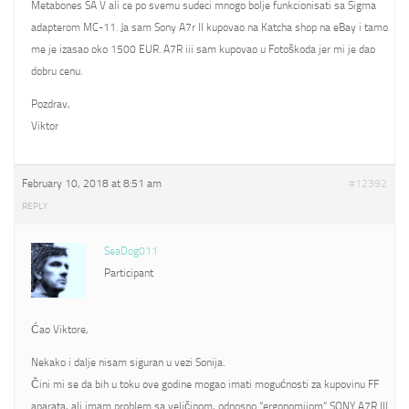
Metabones SA V ali ce po svemu sudeci mnogo bolje funkcionisati sa Sigma
adapterom MC-11. Ja sam Sony A7r II kupovao na Katcha shop na eBay i tamo
me je izasao oko 1500 EUR. A7R iii sam kupovao u Fotoškoda jer mi je dao
dobru cenu.
Pozdrav,
Viktor
February 10, 2018 at 8:51 am
#12392
REPLY
SeaDog011
Participant
Ćao Viktore,
Nekako i dalje nisam siguran u vezi Sonija.
Čini mi se da bih u toku ove godine mogao imati mogućnosti za kupovinu FF
aparata, ali imam problem sa veličinom, odnosno “ergonomijom” SONY A7R III