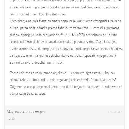
U principu sam uvek za to da se kupuju objektivi pravljeni za odredjeni format
ali ne radi se o dogmi vec o prakticnim razlozima (velicina, cena i u najmanju
ruku slican ako ne inbolji kvalitet slike).
Prvo pitanje na koje treba da trazis odgovor je kakvu vrstu fotografije zelis da
slikas, pa se onda odredis prema tehnickim zahtevima. 35mm nije portretna
duzina, pitanje je kada ces koristiti f/1.4 ili f/1.8? Za arhitekturu se koriste
blende od f/5,6 da bi se povecala dubinska i plosna ostrina. Cak i Leica je u
svoje vreme pisala da preporucuju kupovinu i koriscenje takve brzine objektiva
za koju stvarno ima realne potrebe, dakle ne treba kupovati mnogo skuplji
summilux ako je dovoljan summicron.
Posto vec imas sirokougaone objektive – u cemu te ogranicavaju, koji su
njihovi tehnicki limiti koji ti onemogucavaju da napravis fotku kakvu zelis?
Odgovor na obo pitanje ce ti verovatno dati i odgovor na pitanje – koja 35mm
varijanta je bolja za tebe.
May 14, 2017 at 7:55 pm
#12107
REPLY