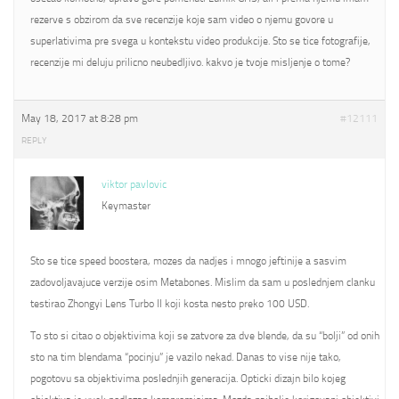
rezerve s obzirom da sve recenzije koje sam video o njemu govore u
superlativima pre svega u kontekstu video produkcije. Sto se tice fotografije,
recenzije mi deluju prilicno neubedljivo. kakvo je tvoje misljenje o tome?
May 18, 2017 at 8:28 pm
#12111
REPLY
viktor pavlovic
Keymaster
Sto se tice speed boostera, mozes da nadjes i mnogo jeftinije a sasvim
zadovoljavajuce verzije osim Metabones. Mislim da sam u poslednjem clanku
testirao Zhongyi Lens Turbo II koji kosta nesto preko 100 USD.
To sto si citao o objektivima koji se zatvore za dve blende, da su “bolji” od onih
sto na tim blendama “pocinju” je vazilo nekad. Danas to vise nije tako,
pogotovu sa objektivima poslednjih generacija. Opticki dizajn bilo kojeg