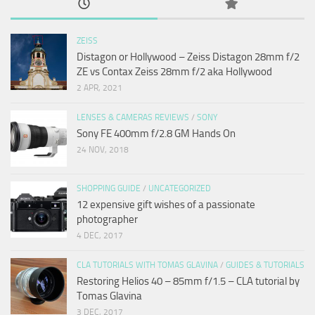
ZEISS
Distagon or Hollywood – Zeiss Distagon 28mm f/2
ZE vs Contax Zeiss 28mm f/2 aka Hollywood
2 APR, 2021
LENSES & CAMERAS REVIEWS
/
SONY
Sony FE 400mm f/2.8 GM Hands On
24 NOV, 2018
SHOPPING GUIDE
/
UNCATEGORIZED
12 expensive gift wishes of a passionate
photographer
4 DEC, 2017
CLA TUTORIALS WITH TOMAS GLAVINA
/
GUIDES & TUTORIALS
Restoring Helios 40 – 85mm f/1.5 – CLA tutorial by
Tomas Glavina
3 DEC, 2017