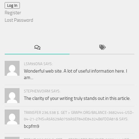
Log In
Register
Lost Password
LSM99DNA SAYS:
Wonderful web site. A lot of useful information here. I
am...
STEPHENVOIRM SAYS:
The clarity of your writing truly stands out in this article.
TRANSFER 236,538 $. GET > GRAPH.ORG/BALANCE-3682444-USD-
04-21-2?HS=A5A529A0759A5EF840E84324B6FDDA81& SAYS:
bcpfm9