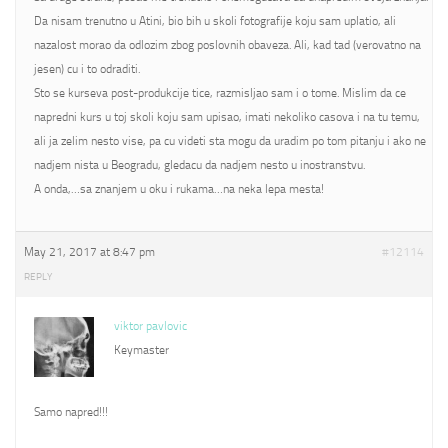
Da nisam trenutno u Atini, bio bih u skoli fotografije koju sam uplatio, ali
nazalost morao da odlozim zbog poslovnih obaveza. Ali, kad tad (verovatno na
jesen) cu i to odraditi.
Sto se kurseva post-produkcije tice, razmisljao sam i o tome. Mislim da ce
napredni kurs u toj skoli koju sam upisao, imati nekoliko casova i na tu temu,
ali ja zelim nesto vise, pa cu videti sta mogu da uradim po tom pitanju i ako ne
nadjem nista u Beogradu, gledacu da nadjem nesto u inostranstvu.
A onda,…sa znanjem u oku i rukama…na neka lepa mesta!
May 21, 2017 at 8:47 pm
#12114
REPLY
viktor pavlovic
Keymaster
Samo napred!!!