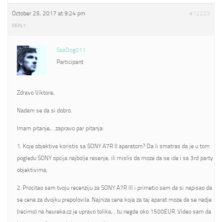
October 25, 2017 at 9:24 pm
#12223
REPLY
SeaDog011
Participant
Zdravo Viktore,
Nadam se da si dobro.
Imam pitanje,…zapravo par pitanja:
1. Koje objektive koristis sa SONY A7R II aparatom? Da li smatras da je u tom
pogledu SONY opcija najbolje resenje, ili mislis da moze da se ide i sa 3rd party
objektivima;
2. Procitao sam tvoju recenziju za SONY A7R III i primetio sam da si napisao da
se cena za dvojku prepolovila. Najniza cena koja za taj aparat moze da se nadje
(recimo) na heureka.cz je upravo tolika,…tu negde oko 1500EUR. Video sam da