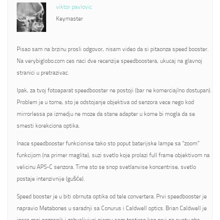
viktor pavlovic
Keymaster
Pisao sam na brzinu prosli odgovor, nisam video da si pitaonza speed booster.
Na verybiglobo.com ces naci dve recenzije speedboostera, ukucaj na glavnoj
stranici u pretrazivac.
Ipak, za tvoj fotoaparat speedbooster ne postoji (bar ne komerciajlno dostupan).
Problem je u tome, sto je odstojanje objektiva od senzora vece nego kod
mirrorlessa pa izmedju ne moze da stane adapter u kome bi mogla da se
smesti korekciona optika.
Inace speedbooster funkcionise tako sto poput baterijske lampe sa “zoom”
funkcijom (na primer maglite), suzi svetlo koje prolazi full frame objektivom na
velicinu APS-C senzora. Time sto se snop svetlanvise koncentrise, svetlo
postaje intenzivnije (gušće).
Speed booster je u biti obrnuta optika od tele convertera. Prvi speedbooster je
napravio Metabones u saradnji sa Conurus i Caldwell optics. Brian Caldwell je