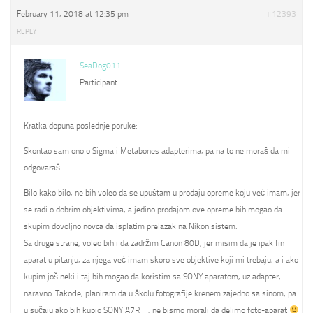
February 11, 2018 at 12:35 pm
#12393
REPLY
SeaDog011
Participant
Kratka dopuna poslednje poruke:
Skontao sam ono o Sigma i Metabones adapterima, pa na to ne moraš da mi
odgovaraš.
Bilo kako bilo, ne bih voleo da se upuštam u prodaju opreme koju već imam, jer
se radi o dobrim objektivima, a jedino prodajom ove opreme bih mogao da
skupim dovoljno novca da isplatim prelazak na Nikon sistem.
Sa druge strane, voleo bih i da zadržim Canon 80D, jer misim da je ipak fin
aparat u pitanju, za njega već imam skoro sve objektive koji mi trebaju, a i ako
kupim još neki i taj bih mogao da koristim sa SONY aparatom, uz adapter,
naravno. Takođe, planiram da u školu fotografije krenem zajedno sa sinom, pa
u sučaju ako bih kupio SONY A7R III, ne bismo morali da delimo foto-aparat