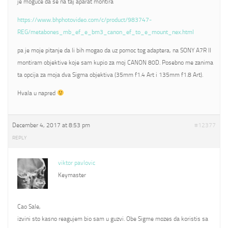
je moguce da se na taj aparat montira
https://www.bhphotovideo.com/c/product/983747-
REG/metabones_mb_ef_e_bm3_canon_ef_to_e_mount_nex.html
pa je moje pitanje da li bih mogao da uz pomoc tog adaptera, na SONY A7R II
montiram objektive koje sam kupio za moj CANON 80D. Posebno me zanima
ta opcija za moja dva Sigma objektiva (35mm f1.4 Art i 135mm f1.8 Art).
Hvala u napred
December 4, 2017 at 8:53 pm
#12377
REPLY
viktor pavlovic
Keymaster
Cao Sale,
izvini sto kasno reagujem bio sam u guzvi. Obe Sigme mozes da koristis sa