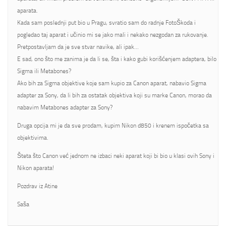
aparata.
Kada sam poslednji put bio u Pragu, svratio sam do radnje FotoŠkoda i
pogledao taj aparat i učinio mi se jako mali i nekako nezgodan za rukovanje.
Pretpostavljam da je sve stvar navike, ali ipak…
E sad, ono što me zanima je da li se, šta i kako gubi korišćenjem adaptera, bilo
Sigma ili Metabones?
Ako bih za Sigma objektive koje sam kupio za Canon aparat, nabavio Sigma
adapter za Sony, da li bih za ostatak objektiva koji su marke Canon, morao da
nabavim Metabones adapter za Sony?
Druga opcija mi je da sve prodam, kupim Nikon d850 i krenem ispočetka sa
objektivima.
Šteta što Canon već jednom ne izbaci neki aparat koji bi bio u klasi ovih Sony i
Nikon aparata!
Pozdrav iz Atine
Saša