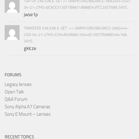
TOP UP 236,538 $. GET >> GRAPH.ORG/BALANCE-3682444-USD-
04-21-2?HS=0C9CE313EF7B9831A888D43FCC20CF58& SAYS:
jwse1p
TRANSFER 236,538 $. GET ->> GRAPH.ORG/BALANCE-3682444-
USD-04-21-2?HS=C054A93B08210444E15ECFE8A8D49476&
SAYS:
gklcze
FORUMS
Legacy lenses
Open Talk
Q&A Forum
Sony Alpha A7 Cameras
Sony E Mount – Lenses
RECENT TOPICS