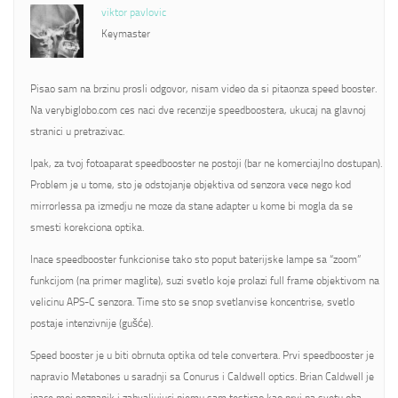
viktor pavlovic
Keymaster
Pisao sam na brzinu prosli odgovor, nisam video da si pitaonza speed booster.
Na verybiglobo.com ces naci dve recenzije speedboostera, ukucaj na glavnoj
stranici u pretrazivac.
Ipak, za tvoj fotoaparat speedbooster ne postoji (bar ne komerciajlno dostupan).
Problem je u tome, sto je odstojanje objektiva od senzora vece nego kod
mirrorlessa pa izmedju ne moze da stane adapter u kome bi mogla da se
smesti korekciona optika.
Inace speedbooster funkcionise tako sto poput baterijske lampe sa “zoom”
funkcijom (na primer maglite), suzi svetlo koje prolazi full frame objektivom na
velicinu APS-C senzora. Time sto se snop svetlanvise koncentrise, svetlo
postaje intenzivnije (gušće).
Speed booster je u biti obrnuta optika od tele convertera. Prvi speedbooster je
napravio Metabones u saradnji sa Conurus i Caldwell optics. Brian Caldwell je