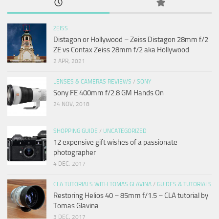
ZEISS
Distagon or Hollywood – Zeiss Distagon 28mm f/2
ZE vs Contax Zeiss 28mm f/2 aka Hollywood
2 APR, 2021
LENSES & CAMERAS REVIEWS
/
SONY
Sony FE 400mm f/2.8 GM Hands On
24 NOV, 2018
SHOPPING GUIDE
/
UNCATEGORIZED
12 expensive gift wishes of a passionate
photographer
4 DEC, 2017
CLA TUTORIALS WITH TOMAS GLAVINA
/
GUIDES & TUTORIALS
Restoring Helios 40 – 85mm f/1.5 – CLA tutorial by
Tomas Glavina
3 DEC, 2017