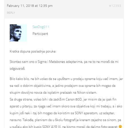
February 11, 2018 at 12:35 pm
#12393
REPLY
SeaDog011
Participant
Kratka dopuna poslednje poruke:
Skontao sam ono o Sigma i Metabones adapterima, pa na to ne moraš da mi
odgovaraš.
Bilo kako bilo, ne bih voleo da se upuštam u prodaju opreme koju već imam, jer
se radi o dobrim objektivima, a jedino prodajom ove opreme bih mogao da
skupim dovoljno novca da isplatim prelazak na Nikon sistem.
Sa druge strane, voleo bih i da zadržim Canon 80D, jer misim da je ipak fin
aparat u pitanju, za njega već imam skoro sve objektive koji mi trebaju, a i ako
kupim još neki i taj bih mogao da koristim sa SONY aparatom, uz adapter,
naravno. Takođe, planiram da u školu fotografije krenem zajedno sa sinom, pa
u sučaju ako bih kupio SONY A7R III, ne bismo morali da delimo foto-aparat