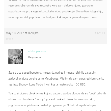
rezerve s obzirom da sve recenzije koje sam video o njemu govore u
superlativima pre svega u kontekstu video produkcije. Sto se tice fotografije,
recenzije mi deluju prilicno neubedljivo. kakvo je tvoje misljenje o tome?
May 18, 2017 at 8:28 pm
#12111
REPLY
viktor pavlovic
Keymaster
Sto se tice speed boostera, mozes da nadjes i mnogo jeftinije a sasvim
zadovoljavajuce verzije osim Metabones. Mislim da sam u poslednjem clanku
testirao Zhongyi Lens Turbo II koji kosta nesto preko 100 USD.
To sto si citao o objektivima koji se zatvore za dve blende, da su “bolji” od onih
sto na tim blendama “pocinju” je vazilo nekad. Danas to vise nije tako,
pogotovu sa objektivima poslednjih generacija. Opticki dizajn bilo kojeg