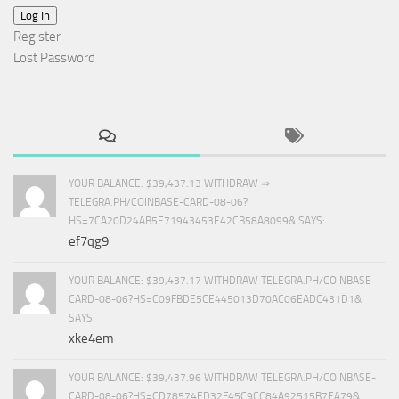
Log In
Register
Lost Password
YOUR BALANCE: $39,437.13 WITHDRAW ⇒
TELEGRA.PH/COINBASE-CARD-08-06?
HS=7CA20D24AB5E71943453E42CB58A8099& SAYS:
ef7qg9
YOUR BALANCE: $39,437.17 WITHDRAW TELEGRA.PH/COINBASE-
CARD-08-06?HS=C09FBDE5CE445013D70AC06EADC431D1&
SAYS:
xke4em
YOUR BALANCE: $39,437.96 WITHDRAW TELEGRA.PH/COINBASE-
CARD-08-06?HS=CD78574ED32F45C9CC84A92515B7EA79&