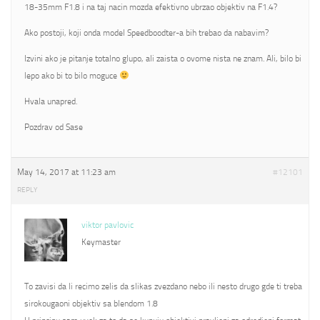
18-35mm F1.8 i na taj nacin mozda efektivno ubrzao objektiv na F1.4?
Ako postoji, koji onda model Speedboodter-a bih trebao da nabavim?
Izvini ako je pitanje totalno glupo, ali zaista o ovome nista ne znam. Ali, bilo bi
lepo ako bi to bilo moguce
Hvala unapred.
Pozdrav od Sase
May 14, 2017 at 11:23 am
#12101
REPLY
viktor pavlovic
Keymaster
To zavisi da li recimo zelis da slikas zvezdano nebo ili nesto drugo gde ti treba
sirokougaoni objektiv sa blendom 1.8