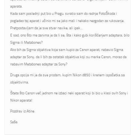
aparata.
Kada sam poslednji put bio u Pragu, svratio sam do radnje FotoŠkoda i
pogledao taj aparat i učinio mi se jako mali i nekako nezgodan za rukovanje.
Pretpostavljam da je sve stvar navike, ali ipak…
E sad, ono što me zanima je da li se, šta i kako gubi korišćenjem adaptera, bilo
Sigma ili Metabones?
Ako bih za Sigma objektive koje sam kupio za Canon aparat, nabavio Sigma
adapter za Sony, da li bih za ostatak objektiva koji su marke Canon, morao da
nabavim Metabones adapter za Sony?
Druga opcija mi je da sve prodam, kupim Nikon d850 i krenem ispočetka sa
objektivima.
Šteta što Canon već jednom ne izbaci neki aparat koji bi bio u klasi ovih Sony i
Nikon aparata!
Pozdrav iz Atine
Saša