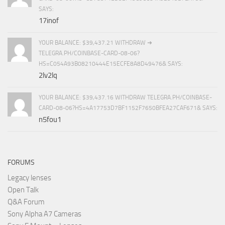
SAYS:
17inof
YOUR BALANCE: $39,437.21 WITHDRAW ➜
TELEGRA.PH/COINBASE-CARD-08-06?
HS=C054A93B08210444E15ECFE8A8D49476& SAYS:
2lv2lq
YOUR BALANCE: $39,437.16 WITHDRAW TELEGRA.PH/COINBASE-
CARD-08-06?HS=4A17753D7BF1152F7650BFEA27CAF671& SAYS:
n5fou1
FORUMS
Legacy lenses
Open Talk
Q&A Forum
Sony Alpha A7 Cameras