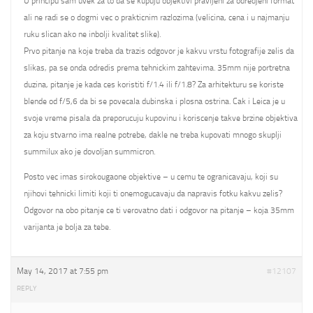
U principu sam uvek za to da se kupuju objektivi pravljeni za odredjeni format
ali ne radi se o dogmi vec o prakticnim razlozima (velicina, cena i u najmanju
ruku slican ako ne inbolji kvalitet slike).
Prvo pitanje na koje treba da trazis odgovor je kakvu vrstu fotografije zelis da
slikas, pa se onda odredis prema tehnickim zahtevima. 35mm nije portretna
duzina, pitanje je kada ces koristiti f/1.4 ili f/1.8? Za arhitekturu se koriste
blende od f/5,6 da bi se povecala dubinska i plosna ostrina. Cak i Leica je u
svoje vreme pisala da preporucuju kupovinu i koriscenje takve brzine objektiva
za koju stvarno ima realne potrebe, dakle ne treba kupovati mnogo skuplji
summilux ako je dovoljan summicron.
Posto vec imas sirokougaone objektive – u cemu te ogranicavaju, koji su
njihovi tehnicki limiti koji ti onemogucavaju da napravis fotku kakvu zelis?
Odgovor na obo pitanje ce ti verovatno dati i odgovor na pitanje – koja 35mm
varijanta je bolja za tebe.
May 14, 2017 at 7:55 pm
#12107
REPLY