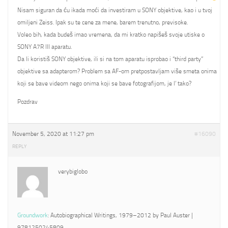
Nisam siguran da ću ikada moći da investiram u SONY objektive, kao i u tvoj
omiljeni Zeiss. Ipak su te cene za mene, barem trenutno, previsoke.
Voleo bih, kada budeš imao vremena, da mi kratko napišeš svoje utiske o
SONY A7R III aparatu.
Da li koristiš SONY objektive, ili si na tom aparatu isprobao i “third party”
objektive sa adapterom? Problem sa AF-om pretpostavljam više smeta onima
koji se bave videom nego onima koji se bave fotografijom, je l’ tako?
Pozdrav
November 5, 2020 at 11:27 pm
#16090
REPLY
verybiglobo
Groundwork
: Autobiographical Writings, 1979–2012 by Paul Auster |
9781250245809