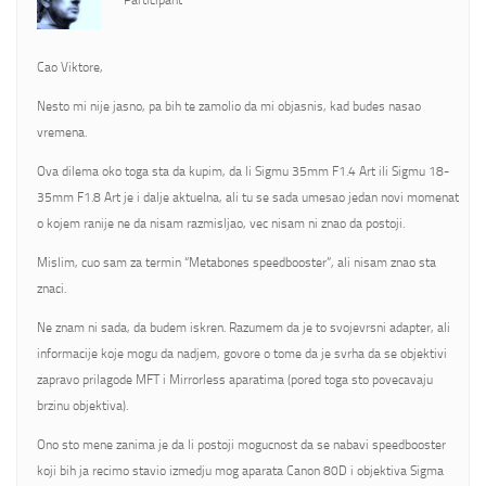
Participant
Cao Viktore,
Nesto mi nije jasno, pa bih te zamolio da mi objasnis, kad budes nasao
vremena.
Ova dilema oko toga sta da kupim, da li Sigmu 35mm F1.4 Art ili Sigmu 18-
35mm F1.8 Art je i dalje aktuelna, ali tu se sada umesao jedan novi momenat
o kojem ranije ne da nisam razmisljao, vec nisam ni znao da postoji.
Mislim, cuo sam za termin “Metabones speedbooster”, ali nisam znao sta
znaci.
Ne znam ni sada, da budem iskren. Razumem da je to svojevrsni adapter, ali
informacije koje mogu da nadjem, govore o tome da je svrha da se objektivi
zapravo prilagode MFT i Mirrorless aparatima (pored toga sto povecavaju
brzinu objektiva).
Ono sto mene zanima je da li postoji mogucnost da se nabavi speedbooster
koji bih ja recimo stavio izmedju mog aparata Canon 80D i objektiva Sigma