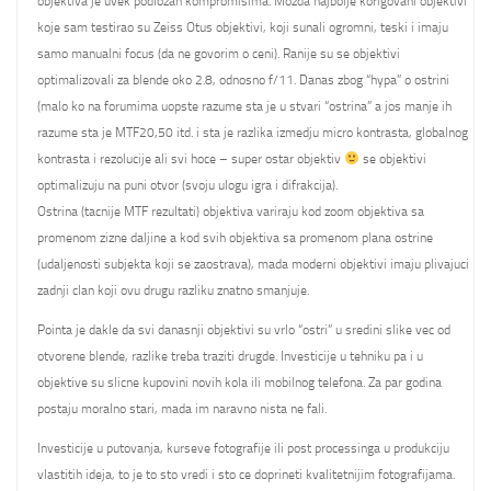
objektiva je uvek podlozan kompromisima. Mozda najbolje korigovani objektivi
koje sam testirao su Zeiss Otus objektivi, koji sunali ogromni, teski i imaju
samo manualni focus (da ne govorim o ceni). Ranije su se objektivi
optimalizovali za blende oko 2.8, odnosno f/11. Danas zbog “hypa” o ostrini
(malo ko na forumima uopste razume sta je u stvari “ostrina” a jos manje ih
razume sta je MTF20,50 itd. i sta je razlika izmedju micro kontrasta, globalnog
kontrasta i rezolucije ali svi hoce – super ostar objektiv
se objektivi
optimalizuju na puni otvor (svoju ulogu igra i difrakcija).
Ostrina (tacnije MTF rezultati) objektiva variraju kod zoom objektiva sa
promenom zizne daljine a kod svih objektiva sa promenom plana ostrine
(udaljenosti subjekta koji se zaostrava), mada moderni objektivi imaju plivajuci
zadnji clan koji ovu drugu razliku znatno smanjuje.
Pointa je dakle da svi danasnji objektivi su vrlo “ostri” u sredini slike vec od
otvorene blende, razlike treba traziti drugde. Investicije u tehniku pa i u
objektive su slicne kupovini novih kola ili mobilnog telefona. Za par godina
postaju moralno stari, mada im naravno nista ne fali.
Investicije u putovanja, kurseve fotografije ili post processinga u produkciju
vlastitih ideja, to je to sto vredi i sto ce doprineti kvalitetnijim fotografijama.