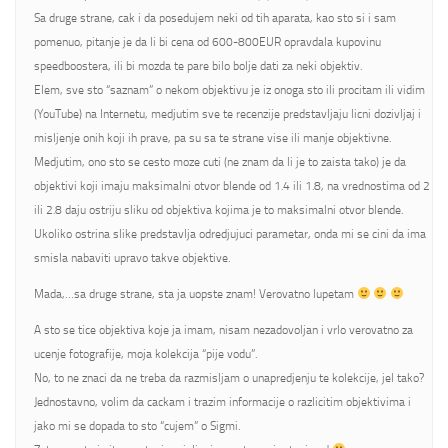
Sa druge strane, cak i da posedujem neki od tih aparata, kao sto si i sam
pomenuo, pitanje je da li bi cena od 600-800EUR opravdala kupovinu
speedboostera, ili bi mozda te pare bilo bolje dati za neki objektiv.
Elem, sve sto “saznam” o nekom objektivu je iz onoga sto ili procitam ili vidim
(YouTube) na Internetu, medjutim sve te recenzije predstavljaju licni dozivljaj i
misljenje onih koji ih prave, pa su sa te strane vise ili manje objektivne.
Medjutim, ono sto se cesto moze cuti (ne znam da li je to zaista tako) je da
objektivi koji imaju maksimalni otvor blende od 1.4 ili 1.8, na vrednostima od 2
ili 2.8 daju ostriju sliku od objektiva kojima je to maksimalni otvor blende.
Ukoliko ostrina slike predstavlja odredjujuci parametar, onda mi se cini da ima
smisla nabaviti upravo takve objektive.
Mada,…sa druge strane, sta ja uopste znam! Verovatno lupetam
A sto se tice objektiva koje ja imam, nisam nezadovoljan i vrlo verovatno za
ucenje fotografije, moja kolekcija “pije vodu”.
No, to ne znaci da ne treba da razmisljam o unapredjenju te kolekcije, jel tako?
Jednostavno, volim da cackam i trazim informacije o razlicitim objektivima i
jako mi se dopada to sto “cujem” o Sigmi.