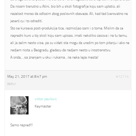
Da nisam trenutno u Atini, bio bih u skoli fotografije koju sam uplatio, ali
nazalost morao da odlozim zbog poslovnih obaveza. Ali, kad tad (verovatno na
jesen) cu i to odraditi.
Sto se kurseva post-produkcije tice, razmisljao sam i o tome. Mislim da ce
napredni kurs u toj skoli koju sam upisao, imati nekoliko casova i na tu temu,
ali ja zelim nesto vise, pa cu videti sta mogu da uradim po tom pitanju i ako ne
nadjem nista u Beogradu, gledacu da nadjem nesto u inostranstvu.
A onda,…sa znanjem u oku i rukama…na neka lepa mesta!
May 21, 2017 at 8:47 pm
#12114
REPLY
viktor pavlovic
Keymaster
Samo napred!!!