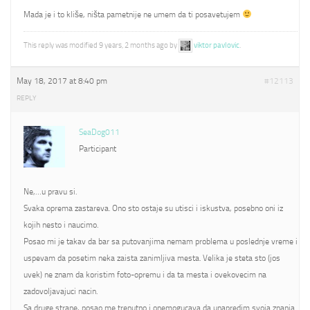
Mada je i to kliše, ništa pametnije ne umem da ti posavetujem
This reply was modified 9 years, 2 months ago by
viktor pavlovic
.
May 18, 2017 at 8:40 pm
#12113
REPLY
SeaDog011
Participant
Ne,…u pravu si.
Svaka oprema zastareva. Ono sto ostaje su utisci i iskustva, posebno oni iz
kojih nesto i naucimo.
Posao mi je takav da bar sa putovanjima nemam problema u poslednje vreme i
uspevam da posetim neka zaista zanimljiva mesta. Velika je steta sto (jos
uvek) ne znam da koristim foto-opremu i da ta mesta i ovekovecim na
zadovoljavajuci nacin.
Sa druge strane, posao me trenutno i onemogucava da unapredim svoja znanja.