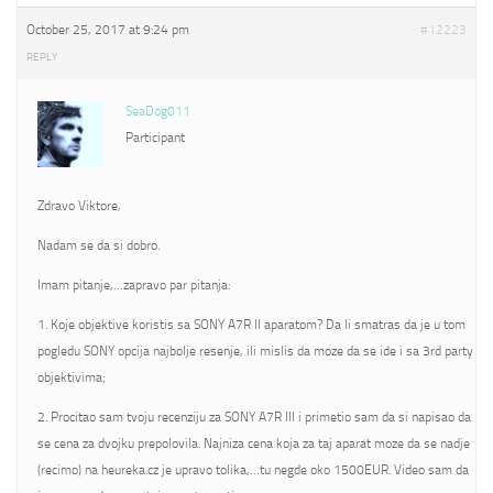
October 25, 2017 at 9:24 pm
#12223
REPLY
SeaDog011
Participant
Zdravo Viktore,
Nadam se da si dobro.
Imam pitanje,…zapravo par pitanja:
1. Koje objektive koristis sa SONY A7R II aparatom? Da li smatras da je u tom
pogledu SONY opcija najbolje resenje, ili mislis da moze da se ide i sa 3rd party
objektivima;
2. Procitao sam tvoju recenziju za SONY A7R III i primetio sam da si napisao da
se cena za dvojku prepolovila. Najniza cena koja za taj aparat moze da se nadje
(recimo) na heureka.cz je upravo tolika,…tu negde oko 1500EUR. Video sam da