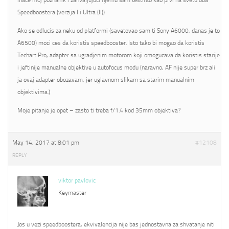
inace moj poznanik i zahvaljujuci njemu sam testirao kao prvi na svetu oba
Speedboostera (verzija I i Ultra (II))
Ako se odlucis za neku od platformi (savetovao sam ti Sony A6000, danas je to
A6500) moci ces da koristis speedbooster. Isto tako bi mogao da koristis
Techart Pro, adapter sa ugradjenim motorom koji omogucava da koristis starije
i jeftinije manualne objektive u autofocus modu (naravno, AF nije super brz ali
ja ovaj adapter obozavam, jer uglavnom slikam sa starim manualnim
objektivima.)
Moje pitanje je opet – zasto ti treba f/1.4 kod 35mm objektiva?
May 14, 2017 at 8:01 pm
#12108
REPLY
viktor pavlovic
Keymaster
Jos u vezi speedboostera, ekvivalencija nije bas jednostavna za shvatanje niti