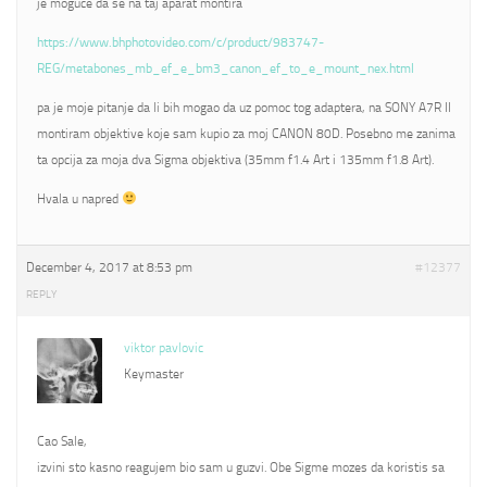
je moguce da se na taj aparat montira
https://www.bhphotovideo.com/c/product/983747-
REG/metabones_mb_ef_e_bm3_canon_ef_to_e_mount_nex.html
pa je moje pitanje da li bih mogao da uz pomoc tog adaptera, na SONY A7R II
montiram objektive koje sam kupio za moj CANON 80D. Posebno me zanima
ta opcija za moja dva Sigma objektiva (35mm f1.4 Art i 135mm f1.8 Art).
Hvala u napred
December 4, 2017 at 8:53 pm
#12377
REPLY
viktor pavlovic
Keymaster
Cao Sale,
izvini sto kasno reagujem bio sam u guzvi. Obe Sigme mozes da koristis sa