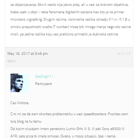
za objasnjavanje. Ako ti nesto nije jasno pitaj, ali u vezi sa brzinom objektiva,
treba uzeti u obzir i neke fenomene digitalnih senzora kao sto je na primer
microlens vignetting. Drugim recima, nominalna razlika izmedju f/1.4 i f/1.8 u
smislu propustnosti svetla (T number) moze biti mnogo manja nego sto vecina
misli, pa jedina razlika koju ces prakticno primetiti je dubinska ostrina.
May 16, 2017 at 5:46 pm
#12110
REPLY
SeaDog011
Participant
Cao Viktore,
Cini mi se da sam skontao problematiku u vezi speedboostera. Procitao sam
tvoj blog na tu temu.
Da kojim slucajem imam panasonic Lumix GH4 ili 5, ili pak Sony a6500 ili
A7R, cela prica bi imala smisao. Ovako, u mojoj situaciji, bas i nema.