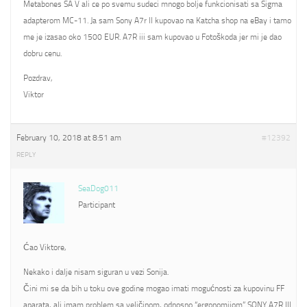
Metabones SA V ali ce po svemu sudeci mnogo bolje funkcionisati sa Sigma
adapterom MC-11. Ja sam Sony A7r II kupovao na Katcha shop na eBay i tamo
me je izasao oko 1500 EUR. A7R iii sam kupovao u Fotoškoda jer mi je dao
dobru cenu.
Pozdrav,
Viktor
February 10, 2018 at 8:51 am
#12392
REPLY
SeaDog011
Participant
Ćao Viktore,
Nekako i dalje nisam siguran u vezi Sonija.
Čini mi se da bih u toku ove godine mogao imati mogućnosti za kupovinu FF
aparata, ali imam problem sa veličinom, odnosno “ergonomijom” SONY A7R III