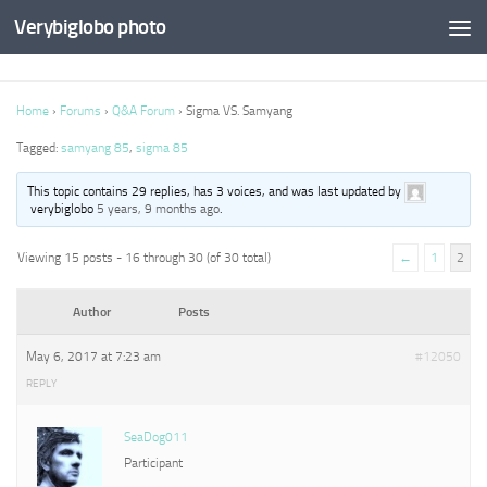
Verybiglobo photo
Home
›
Forums
›
Q&A Forum
›
Sigma VS. Samyang
Tagged:
samyang 85
,
sigma 85
This topic contains 29 replies, has 3 voices, and was last updated by
verybiglobo
5 years, 9 months ago
.
Viewing 15 posts - 16 through 30 (of 30 total)
←
1
2
Author
Posts
May 6, 2017 at 7:23 am
#12050
REPLY
SeaDog011
Participant