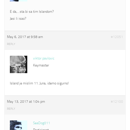
E da,…sta bi sa tim Islandom?
Jesi li isao?
May 6, 2017 at 9:58 am
#12051
REPLY
viktor pavlovic
Keymaster
Island je mislim 11. Juna, idemo sigurno!
May 13, 2017 at 1:04 pm
#12100
REPLY
SeaDog011