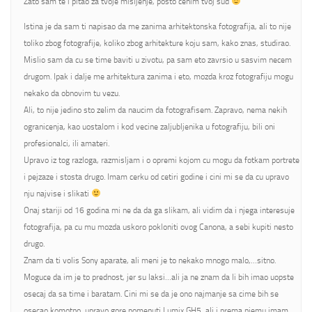
Zato sam te i pitao za tvoje misljenje, posto cenim tvoj sud
Istina je da sam ti napisao da me zanima arhitektonska fotografija, ali to nije
toliko zbog fotografije, koliko zbog arhitekture koju sam, kako znas, studirao.
Mislio sam da cu se time baviti u zivotu, pa sam eto zavrsio u sasvim necem
drugom. Ipak i dalje me arhitektura zanima i eto, mozda kroz fotografiju mogu
nekako da obnovim tu vezu.
Ali, to nije jedino sto zelim da naucim da fotografisem. Zapravo, nema nekih
ogranicenja, kao uostalom i kod vecine zaljubljenika u fotografiju, bili oni
profesionalci, ili amateri.
Upravo iz tog razloga, razmisljam i o opremi kojom cu mogu da fotkam portrete
i pejzaze i stosta drugo. Imam cerku od cetiri godine i cini mi se da cu upravo
nju najvise i slikati
Onaj stariji od 16 godina mi ne da da ga slikam, ali vidim da i njega interesuje
fotografija, pa cu mu mozda uskoro pokloniti ovog Canona, a sebi kupiti nesto
drugo.
Znam da ti volis Sony aparate, ali meni je to nekako mnogo malo,…sitno.
Moguce da im je to prednost, jer su laksi…ali ja ne znam da li bih imao uopste
osecaj da sa time i baratam. Cini mi se da je ono najmanje sa cime bih se
osecao komotno, upravo gore pomenuti Lumix GH5, ali i prema njemu imam