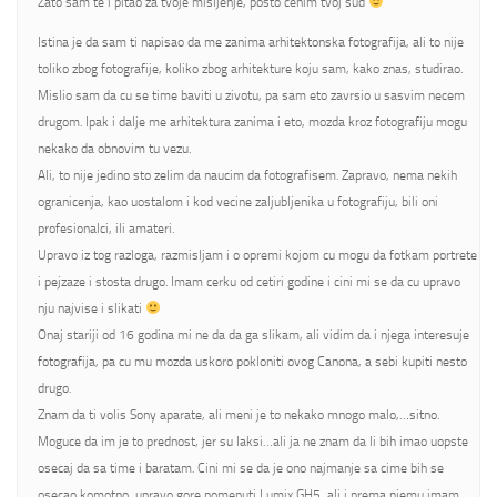
Zato sam te i pitao za tvoje misljenje, posto cenim tvoj sud
Istina je da sam ti napisao da me zanima arhitektonska fotografija, ali to nije
toliko zbog fotografije, koliko zbog arhitekture koju sam, kako znas, studirao.
Mislio sam da cu se time baviti u zivotu, pa sam eto zavrsio u sasvim necem
drugom. Ipak i dalje me arhitektura zanima i eto, mozda kroz fotografiju mogu
nekako da obnovim tu vezu.
Ali, to nije jedino sto zelim da naucim da fotografisem. Zapravo, nema nekih
ogranicenja, kao uostalom i kod vecine zaljubljenika u fotografiju, bili oni
profesionalci, ili amateri.
Upravo iz tog razloga, razmisljam i o opremi kojom cu mogu da fotkam portrete
i pejzaze i stosta drugo. Imam cerku od cetiri godine i cini mi se da cu upravo
nju najvise i slikati
Onaj stariji od 16 godina mi ne da da ga slikam, ali vidim da i njega interesuje
fotografija, pa cu mu mozda uskoro pokloniti ovog Canona, a sebi kupiti nesto
drugo.
Znam da ti volis Sony aparate, ali meni je to nekako mnogo malo,…sitno.
Moguce da im je to prednost, jer su laksi…ali ja ne znam da li bih imao uopste
osecaj da sa time i baratam. Cini mi se da je ono najmanje sa cime bih se
osecao komotno, upravo gore pomenuti Lumix GH5, ali i prema njemu imam