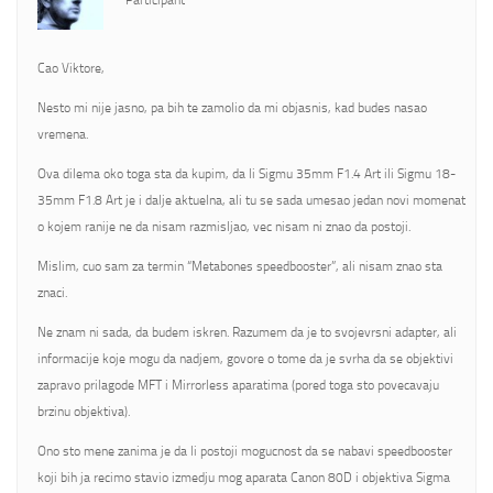
Participant
Cao Viktore,
Nesto mi nije jasno, pa bih te zamolio da mi objasnis, kad budes nasao
vremena.
Ova dilema oko toga sta da kupim, da li Sigmu 35mm F1.4 Art ili Sigmu 18-
35mm F1.8 Art je i dalje aktuelna, ali tu se sada umesao jedan novi momenat
o kojem ranije ne da nisam razmisljao, vec nisam ni znao da postoji.
Mislim, cuo sam za termin “Metabones speedbooster”, ali nisam znao sta
znaci.
Ne znam ni sada, da budem iskren. Razumem da je to svojevrsni adapter, ali
informacije koje mogu da nadjem, govore o tome da je svrha da se objektivi
zapravo prilagode MFT i Mirrorless aparatima (pored toga sto povecavaju
brzinu objektiva).
Ono sto mene zanima je da li postoji mogucnost da se nabavi speedbooster
koji bih ja recimo stavio izmedju mog aparata Canon 80D i objektiva Sigma