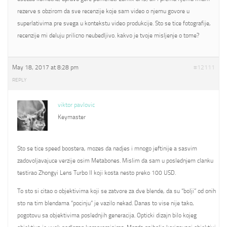
rezerve s obzirom da sve recenzije koje sam video o njemu govore u
superlativima pre svega u kontekstu video produkcije. Sto se tice fotografije,
recenzije mi deluju prilicno neubedljivo. kakvo je tvoje misljenje o tome?
May 18, 2017 at 8:28 pm
#12111
REPLY
viktor pavlovic
Keymaster
Sto se tice speed boostera, mozes da nadjes i mnogo jeftinije a sasvim
zadovoljavajuce verzije osim Metabones. Mislim da sam u poslednjem clanku
testirao Zhongyi Lens Turbo II koji kosta nesto preko 100 USD.
To sto si citao o objektivima koji se zatvore za dve blende, da su “bolji” od onih
sto na tim blendama “pocinju” je vazilo nekad. Danas to vise nije tako,
pogotovu sa objektivima poslednjih generacija. Opticki dizajn bilo kojeg