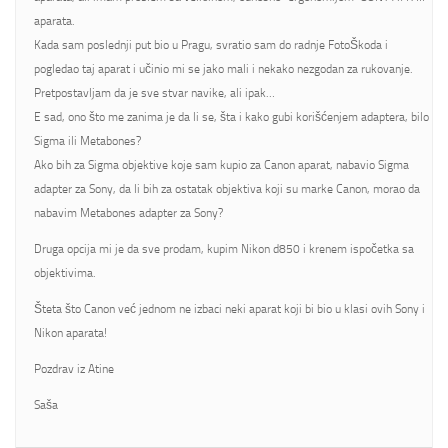
aparata.
Kada sam poslednji put bio u Pragu, svratio sam do radnje FotoŠkoda i
pogledao taj aparat i učinio mi se jako mali i nekako nezgodan za rukovanje.
Pretpostavljam da je sve stvar navike, ali ipak…
E sad, ono što me zanima je da li se, šta i kako gubi korišćenjem adaptera, bilo
Sigma ili Metabones?
Ako bih za Sigma objektive koje sam kupio za Canon aparat, nabavio Sigma
adapter za Sony, da li bih za ostatak objektiva koji su marke Canon, morao da
nabavim Metabones adapter za Sony?
Druga opcija mi je da sve prodam, kupim Nikon d850 i krenem ispočetka sa
objektivima.
Šteta što Canon već jednom ne izbaci neki aparat koji bi bio u klasi ovih Sony i
Nikon aparata!
Pozdrav iz Atine
Saša