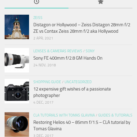
ZEISS
Distagon or Hollywood – Zeiss Distagon 28mm f/2
ZE vs Contax Zeiss 28mm f/2 aka Hollywood
2 APR, 2021
LENSES & CAMERAS REVIEWS
/
SONY
Sony FE 400mm f/2.8 GM Hands On
24 NOV, 2018
SHOPPING GUIDE
/
UNCATEGORIZED
12 expensive gift wishes of a passionate
photographer
4 DEC, 2017
CLA TUTORIALS WITH TOMAS GLAVINA
/
GUIDES & TUTORIALS
Restoring Helios 40 – 85mm f/1.5 – CLA tutorial by
Tomas Glavina
3 DEC, 2017