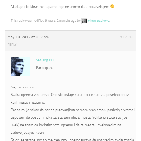
Mada je i to kliše, ništa pametnije ne umem da ti posavetujem
This reply was modified 9 years, 2 months ago by
viktor pavlovic
.
May 18, 2017 at 8:40 pm
#12113
REPLY
SeaDog011
Participant
Ne,…u pravu si.
Svaka oprema zastareva. Ono sto ostaje su utisci i iskustva, posebno oni iz
kojih nesto i naucimo.
Posao mi je takav da bar sa putovanjima nemam problema u poslednje vreme i
uspevam da posetim neka zaista zanimljiva mesta. Velika je steta sto (jos
uvek) ne znam da koristim foto-opremu i da ta mesta i ovekovecim na
zadovoljavajuci nacin.
Sa druge strane, posao me trenutno i onemogucava da unapredim svoja znanja.