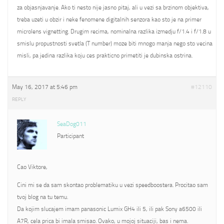
za objasnjavanje. Ako ti nesto nije jasno pitaj, ali u vezi sa brzinom objektiva,
treba uzeti u obzir i neke fenomene digitalnih senzora kao sto je na primer
microlens vignetting. Drugim recima, nominalna razlika izmedju f/1.4 i f/1.8 u
smislu propustnosti svetla (T number) moze biti mnogo manja nego sto vecina
misli, pa jedina razlika koju ces prakticno primetiti je dubinska ostrina.
May 16, 2017 at 5:46 pm
#12110
REPLY
SeaDog011
Participant
Cao Viktore,
Cini mi se da sam skontao problematiku u vezi speedboostera. Procitao sam
tvoj blog na tu temu.
Da kojim slucajem imam panasonic Lumix GH4 ili 5, ili pak Sony a6500 ili
A7R, cela prica bi imala smisao. Ovako, u mojoj situaciji, bas i nema.