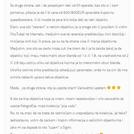
Sa druge strane, cak i da posedujem neki od tih aparata, kao sto si i sam
pomenuo, pitanje je da li bi cena od 600-800EUR opravdala kupovinu
speedboostera, ili bi mozda te pare bilo bolje dati za neki objektiv.
Elem, sve sto “saznam” o nekom objektivu je iz onoga sto ili procitam ili vidim
(YouTube) na Internetu, medjutim sve te recenzije predstavljaju licni dozivljaj i
misljenje onih koji ih prave, pa su sa te strane vise ili manje objektivne.
Medjutim, ono sto se cesto moze cuti (ne znam da li je to zaista tako) je da
objektivi koji imaju maksimalni otvor blende od 1.4 ili 1.8, na vrednostima od 2
ili 2.8 daju ostriju sliku od objektiva kojima je to maksimalni otvor blende.
Ukoliko ostrina slike predstavlja odredjujuci parametar, onda mi se cini da ima
smisla nabaviti upravo takve objektive.
Mada,…sa druge strane, sta ja uopste znam! Verovatno lupetam
A sto se tice objektiva koje ja imam, nisam nezadovoljan i vrlo verovatno za
ucenje fotografije, moja kolekcija “pije vodu”.
No, to ne znaci da ne treba da razmisljam o unapredjenju te kolekcije, jel tako?
Jednostavno, volim da cackam i trazim informacije o razlicitim objektivima i
jako mi se dopada to sto “cujem” o Sigmi.