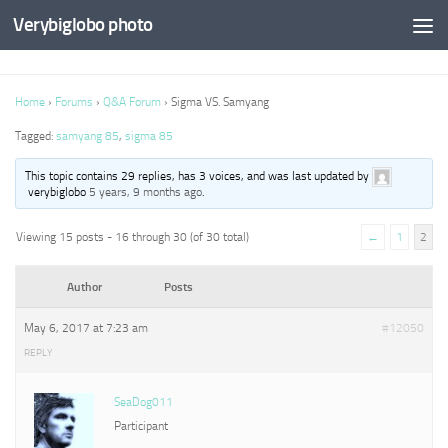
Verybiglobo photo
Home
›
Forums
›
Q&A Forum
›
Sigma VS. Samyang
Tagged:
samyang 85
,
sigma 85
This topic contains 29 replies, has 3 voices, and was last updated by
verybiglobo
5 years, 9 months ago
.
Viewing 15 posts - 16 through 30 (of 30 total)
←
1
2
Author
Posts
May 6, 2017 at 7:23 am
#12050
REPLY
SeaDog011
Participant