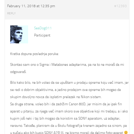
February 11, 2018 at 12:35 pm
#12393
REPLY
SeaDog011
Participant
Kratka dopuna poslednje poruke:
Skontao sam ono o Sigma i Metabones adapterima, pa na to ne moraš da mi
odgovaraš.
Bilo kako bilo, ne bih voleo da se upuštam u prodaju opreme koju već imam, jer
se radi o dobrim objektivima, a jedino prodajom ove opreme bih mogao da
skupim dovoljno novca da isplatim prelazak na Nikon sistem.
Sa druge strane, voleo bih i da zadržim Canon 80D, jer misim da je ipak fin
aparat u pitanju, za njega već imam skoro sve objektive koji mi trebaju, a i ako
kupim još neki i taj bih mogao da koristim sa SONY aparatom, uz adapter,
naravno. Takođe, planiram da u školu fotografije krenem zajedno sa sinom, pa
u sučaju ako bih kupio SONY A7R III, ne bismo morali da delimo foto-aparat