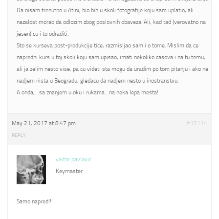
Da nisam trenutno u Atini, bio bih u skoli fotografije koju sam uplatio, ali
nazalost morao da odlozim zbog poslovnih obaveza. Ali, kad tad (verovatno na
jesen) cu i to odraditi.
Sto se kurseva post-produkcije tice, razmisljao sam i o tome. Mislim da ce
napredni kurs u toj skoli koju sam upisao, imati nekoliko casova i na tu temu,
ali ja zelim nesto vise, pa cu videti sta mogu da uradim po tom pitanju i ako ne
nadjem nista u Beogradu, gledacu da nadjem nesto u inostranstvu.
A onda,…sa znanjem u oku i rukama…na neka lepa mesta!
May 21, 2017 at 8:47 pm
#12114
REPLY
viktor pavlovic
Keymaster
Samo napred!!!