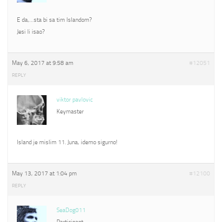
E da,…sta bi sa tim Islandom?
Jesi li isao?
May 6, 2017 at 9:58 am
#12051
REPLY
viktor pavlovic
Keymaster
Island je mislim 11. Juna, idemo sigurno!
May 13, 2017 at 1:04 pm
#12100
REPLY
SeaDog011