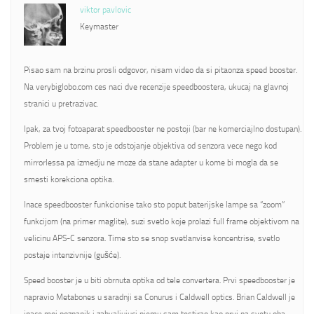
viktor pavlovic
Keymaster
Pisao sam na brzinu prosli odgovor, nisam video da si pitaonza speed booster.
Na verybiglobo.com ces naci dve recenzije speedboostera, ukucaj na glavnoj
stranici u pretrazivac.
Ipak, za tvoj fotoaparat speedbooster ne postoji (bar ne komerciajlno dostupan).
Problem je u tome, sto je odstojanje objektiva od senzora vece nego kod
mirrorlessa pa izmedju ne moze da stane adapter u kome bi mogla da se
smesti korekciona optika.
Inace speedbooster funkcionise tako sto poput baterijske lampe sa “zoom”
funkcijom (na primer maglite), suzi svetlo koje prolazi full frame objektivom na
velicinu APS-C senzora. Time sto se snop svetlanvise koncentrise, svetlo
postaje intenzivnije (gušće).
Speed booster je u biti obrnuta optika od tele convertera. Prvi speedbooster je
napravio Metabones u saradnji sa Conurus i Caldwell optics. Brian Caldwell je