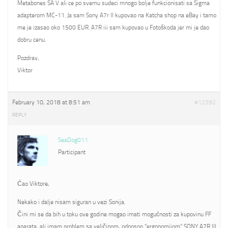
Metabones SA V ali ce po svemu sudeci mnogo bolje funkcionisati sa Sigma
adapterom MC-11. Ja sam Sony A7r II kupovao na Katcha shop na eBay i tamo
me je izasao oko 1500 EUR. A7R iii sam kupovao u Fotoškoda jer mi je dao
dobru cenu.
Pozdrav,
Viktor
February 10, 2018 at 8:51 am
#12392
REPLY
SeaDog011
Participant
Ćao Viktore,
Nekako i dalje nisam siguran u vezi Sonija.
Čini mi se da bih u toku ove godine mogao imati mogućnosti za kupovinu FF
aparata, ali imam problem sa veličinom, odnosno “ergonomijom” SONY A7R III