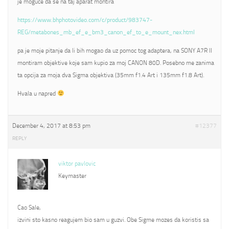
je moguce da se na taj aparat montira
https://www.bhphotovideo.com/c/product/983747-
REG/metabones_mb_ef_e_bm3_canon_ef_to_e_mount_nex.html
pa je moje pitanje da li bih mogao da uz pomoc tog adaptera, na SONY A7R II
montiram objektive koje sam kupio za moj CANON 80D. Posebno me zanima
ta opcija za moja dva Sigma objektiva (35mm f1.4 Art i 135mm f1.8 Art).
Hvala u napred
December 4, 2017 at 8:53 pm
#12377
REPLY
viktor pavlovic
Keymaster
Cao Sale,
izvini sto kasno reagujem bio sam u guzvi. Obe Sigme mozes da koristis sa