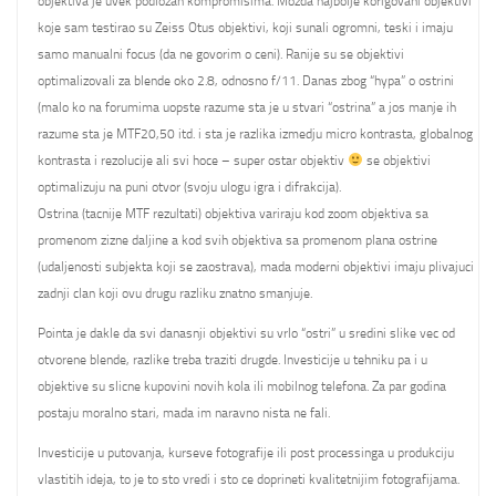
objektiva je uvek podlozan kompromisima. Mozda najbolje korigovani objektivi
koje sam testirao su Zeiss Otus objektivi, koji sunali ogromni, teski i imaju
samo manualni focus (da ne govorim o ceni). Ranije su se objektivi
optimalizovali za blende oko 2.8, odnosno f/11. Danas zbog “hypa” o ostrini
(malo ko na forumima uopste razume sta je u stvari “ostrina” a jos manje ih
razume sta je MTF20,50 itd. i sta je razlika izmedju micro kontrasta, globalnog
kontrasta i rezolucije ali svi hoce – super ostar objektiv
se objektivi
optimalizuju na puni otvor (svoju ulogu igra i difrakcija).
Ostrina (tacnije MTF rezultati) objektiva variraju kod zoom objektiva sa
promenom zizne daljine a kod svih objektiva sa promenom plana ostrine
(udaljenosti subjekta koji se zaostrava), mada moderni objektivi imaju plivajuci
zadnji clan koji ovu drugu razliku znatno smanjuje.
Pointa je dakle da svi danasnji objektivi su vrlo “ostri” u sredini slike vec od
otvorene blende, razlike treba traziti drugde. Investicije u tehniku pa i u
objektive su slicne kupovini novih kola ili mobilnog telefona. Za par godina
postaju moralno stari, mada im naravno nista ne fali.
Investicije u putovanja, kurseve fotografije ili post processinga u produkciju
vlastitih ideja, to je to sto vredi i sto ce doprineti kvalitetnijim fotografijama.