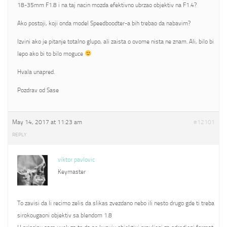
18-35mm F1.8 i na taj nacin mozda efektivno ubrzao objektiv na F1.4?
Ako postoji, koji onda model Speedboodter-a bih trebao da nabavim?
Izvini ako je pitanje totalno glupo, ali zaista o ovome nista ne znam. Ali, bilo bi
lepo ako bi to bilo moguce
Hvala unapred.
Pozdrav od Sase
May 14, 2017 at 11:23 am
#12101
REPLY
viktor pavlovic
Keymaster
To zavisi da li recimo zelis da slikas zvezdano nebo ili nesto drugo gde ti treba
sirokougaoni objektiv sa blendom 1.8