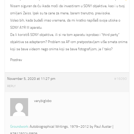
Nisam siguran da ću ikada moći da investiram u SONY objektive, kao i u tvoj
omiljeni Zeiss. Ipak su te cene za mene, barem trenutno, previsoke.
Voleo bih, kada budeš imao vremena, da mi kratko napišeš svoje utiske o
SONY A7R III aparatu.
Da li koristiš SONY objektive, ili si na tom aparatu isprobao i “third party”
objektive sa adapterom? Problem sa AF-om pretpostavljam više smeta onima
koji se bave videom nego onima koji se bave fotografijom, je l’ tako?
Pozdrav
November 5, 2020 at 11:27 pm
#16090
REPLY
verybiglobo
Groundwork
: Autobiographical Writings, 1979–2012 by Paul Auster |
9781250245809