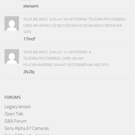
xke4em
YOUR BALANCE: $39,437.96 WITHDRAW TELEGRA.PH/COINBASE-
CARD-08-06?HS=CD78574ED32F45C9CC84A92515B7EA79&
SAYS:
17inof
YOUR BALANCE: $39,437.21 WITHDRAW ➜
TELEGRA.PH/COINBASE-CARD-08-06?
HS=C054A93B08210444E15ECFE8A8D49476& SAYS:
2lv2lq
FORUMS
Legacy lenses
Open Talk
Q&A Forum
Sony Alpha A7 Cameras