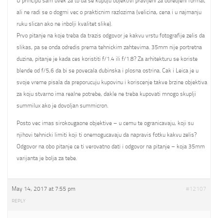
U principu sam uvek za to da se kupuju objektivi pravljeni za odredjeni format
ali ne radi se o dogmi vec o prakticnim razlozima (velicina, cena i u najmanju
ruku slican ako ne inbolji kvalitet slike).
Prvo pitanje na koje treba da trazis odgovor je kakvu vrstu fotografije zelis da
slikas, pa se onda odredis prema tehnickim zahtevima. 35mm nije portretna
duzina, pitanje je kada ces koristiti f/1.4 ili f/1.8? Za arhitekturu se koriste
blende od f/5,6 da bi se povecala dubinska i plosna ostrina. Cak i Leica je u
svoje vreme pisala da preporucuju kupovinu i koriscenje takve brzine objektiva
za koju stvarno ima realne potrebe, dakle ne treba kupovati mnogo skuplji
summilux ako je dovoljan summicron.
Posto vec imas sirokougaone objektive – u cemu te ogranicavaju, koji su
njihovi tehnicki limiti koji ti onemogucavaju da napravis fotku kakvu zelis?
Odgovor na obo pitanje ce ti verovatno dati i odgovor na pitanje – koja 35mm
varijanta je bolja za tebe.
May 14, 2017 at 7:55 pm
#12107
REPLY