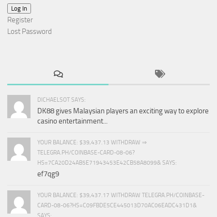
Log In
Register
Lost Password
DICHAELSOT SAYS:
DK88 gives Malaysian players an exciting way to explore
casino entertainment...
YOUR BALANCE: $39,437.13 WITHDRAW ⇒
TELEGRA.PH/COINBASE-CARD-08-06?
HS=7CA20D24AB5E71943453E42CB58A8099& SAYS:
ef7qg9
YOUR BALANCE: $39,437.17 WITHDRAW TELEGRA.PH/COINBASE-
CARD-08-06?HS=C09FBDE5CE445013D70AC06EADC431D1&
SAYS: