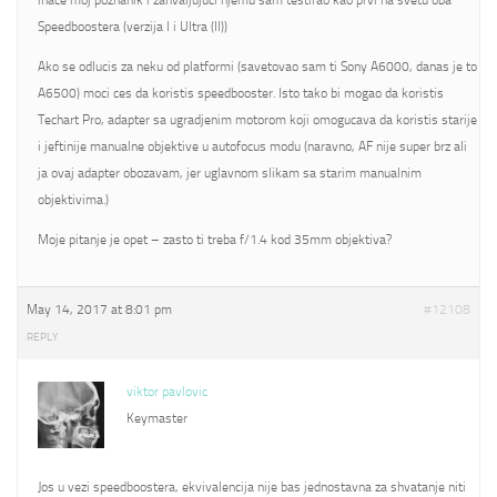
inace moj poznanik i zahvaljujuci njemu sam testirao kao prvi na svetu oba
Speedboostera (verzija I i Ultra (II))
Ako se odlucis za neku od platformi (savetovao sam ti Sony A6000, danas je to
A6500) moci ces da koristis speedbooster. Isto tako bi mogao da koristis
Techart Pro, adapter sa ugradjenim motorom koji omogucava da koristis starije
i jeftinije manualne objektive u autofocus modu (naravno, AF nije super brz ali
ja ovaj adapter obozavam, jer uglavnom slikam sa starim manualnim
objektivima.)
Moje pitanje je opet – zasto ti treba f/1.4 kod 35mm objektiva?
May 14, 2017 at 8:01 pm
#12108
REPLY
viktor pavlovic
Keymaster
Jos u vezi speedboostera, ekvivalencija nije bas jednostavna za shvatanje niti