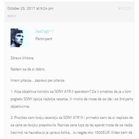
October 25, 2017 at 9:24 pm
#12223
REPLY
SeaDog011
Participant
Zdravo Viktore,
Nadam se da si dobro.
Imam pitanje,…zapravo par pitanja:
1. Koje objektive koristis sa SONY A7R II aparatom? Da li smatras da je u tom
pogledu SONY opcija najbolje resenje, ili mislis da moze da se ide i sa 3rd party
objektivima;
2. Procitao sam tvoju recenziju za SONY A7R III i primetio sam da si napisao da
se cena za dvojku prepolovila. Najniza cena koja za taj aparat moze da se nadje
(recimo) na heureka.cz je upravo tolika,…tu negde oko 1500EUR. Video sam da