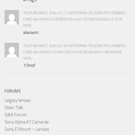
YOUR BALANCE: $39,437.17 WITHDRAW TELEGRA.PH/COINBASE-
CARD-08-06?HS=C09FBDE5CE445013D70AC06EADC431D1&
SAYS:
xke4em
YOUR BALANCE: $39,437.96 WITHDRAW TELEGRA.PH/COINBASE-
CARD-08-06?HS=CD78574ED32F45C9CC84A92515B7EA79&
SAYS:
17inof
FORUMS
Legacy lenses
Open Talk
Q&A Forum
Sony Alpha A7 Cameras
Sony E Mount – Lenses