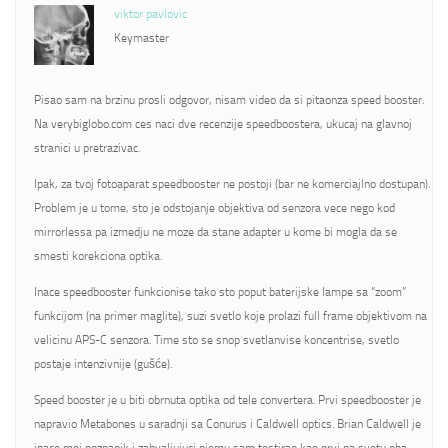
viktor pavlovic
Keymaster
Pisao sam na brzinu prosli odgovor, nisam video da si pitaonza speed booster.
Na verybiglobo.com ces naci dve recenzije speedboostera, ukucaj na glavnoj
stranici u pretrazivac.
Ipak, za tvoj fotoaparat speedbooster ne postoji (bar ne komerciajlno dostupan).
Problem je u tome, sto je odstojanje objektiva od senzora vece nego kod
mirrorlessa pa izmedju ne moze da stane adapter u kome bi mogla da se
smesti korekciona optika.
Inace speedbooster funkcionise tako sto poput baterijske lampe sa “zoom”
funkcijom (na primer maglite), suzi svetlo koje prolazi full frame objektivom na
velicinu APS-C senzora. Time sto se snop svetlanvise koncentrise, svetlo
postaje intenzivnije (gušće).
Speed booster je u biti obrnuta optika od tele convertera. Prvi speedbooster je
napravio Metabones u saradnji sa Conurus i Caldwell optics. Brian Caldwell je