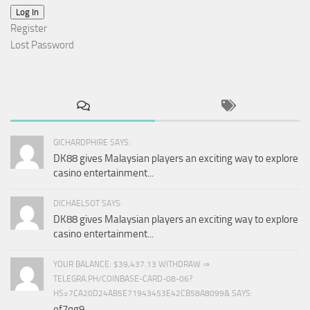
Log In
Register
Lost Password
GICHARDPHIRE SAYS:
DK88 gives Malaysian players an exciting way to explore
casino entertainment...
DICHAELSOT SAYS:
DK88 gives Malaysian players an exciting way to explore
casino entertainment...
YOUR BALANCE: $39,437.13 WITHDRAW ⇒
TELEGRA.PH/COINBASE-CARD-08-06?
HS=7CA20D24AB5E71943453E42CB58A8099& SAYS:
ef7qg9