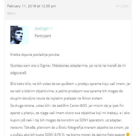
February 11, 2018 at 12:35 pm
#12393
REPLY
SeaDog011
Participant
Kratka dopuna poslednje poruke:
Skontao sam ono o Sigma i Metabones adapterima, pa na to ne moraš da mi
odgovaraš.
Bilo kako bilo, ne bih voleo da se upuštam u prodaju opreme koju već imam, jer
se radi o dobrim objektivima, a jedino prodajom ove opreme bih mogao da
skupim dovoljno novca da isplatim prelazak na Nikon sistem.
Sa druge strane, voleo bih i da zadržim Canon 80D, jer misim da je ipak fin
aparat u pitanju, za njega već imam skoro sve objektive koji mi trebaju, a i ako
kupim još neki i taj bih mogao da koristim sa SONY aparatom, uz adapter,
naravno. Takođe, planiram da u školu fotografije krenem zajedno sa sinom, pa
u sučaju ako bih kupio SONY A7R III, ne bismo morali da delimo foto-aparat