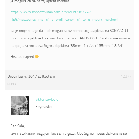
je moguce da se na taj aparat montira
https://www.bhphotovideo.com/c/product/983747-
REG/metabones_mb_ef_e_bm3_canon_ef_to_e_mount_nex.html
pa je moje pitanje da li bih mogao da uz pomoc tog adaptera, na SONY A7R II
montiram objektive koje sam kupio za moj CANON 80D. Posebno me zanima
ta opcija za moja dva Sigma objektiva (35mm f1.4 Art i 135mm f1.8 Art).
Hvala u napred
December 4, 2017 at 8:53 pm
#12377
REPLY
viktor pavlovic
Keymaster
Cao Sale,
izvini sto kasno reagujem bio sam u guzvi. Obe Sigme mozes da koristis sa