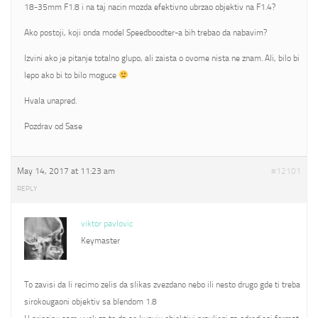
18-35mm F1.8 i na taj nacin mozda efektivno ubrzao objektiv na F1.4?
Ako postoji, koji onda model Speedboodter-a bih trebao da nabavim?
Izvini ako je pitanje totalno glupo, ali zaista o ovome nista ne znam. Ali, bilo bi
lepo ako bi to bilo moguce
Hvala unapred.
Pozdrav od Sase
May 14, 2017 at 11:23 am
#12101
REPLY
viktor pavlovic
Keymaster
To zavisi da li recimo zelis da slikas zvezdano nebo ili nesto drugo gde ti treba
sirokougaoni objektiv sa blendom 1.8