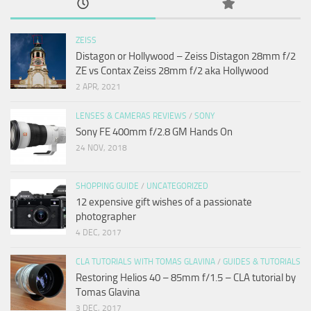
ZEISS
Distagon or Hollywood – Zeiss Distagon 28mm f/2
ZE vs Contax Zeiss 28mm f/2 aka Hollywood
2 APR, 2021
LENSES & CAMERAS REVIEWS
/
SONY
Sony FE 400mm f/2.8 GM Hands On
24 NOV, 2018
SHOPPING GUIDE
/
UNCATEGORIZED
12 expensive gift wishes of a passionate
photographer
4 DEC, 2017
CLA TUTORIALS WITH TOMAS GLAVINA
/
GUIDES & TUTORIALS
Restoring Helios 40 – 85mm f/1.5 – CLA tutorial by
Tomas Glavina
3 DEC, 2017