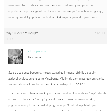
rezerve s obzirom da sve recenzije koje sam video o njemu govore u
superlativima pre svega u kontekstu video produkcije. Sto se tice fotografije,
recenzije mi deluju prilicno neubedljivo. kakvo je tvoje misljenje o tome?
May 18, 2017 at 8:28 pm
#12111
REPLY
viktor pavlovic
Keymaster
Sto se tice speed boostera, mozes da nadjes i mnogo jeftinije a sasvim
zadovoljavajuce verzije osim Metabones. Mislim da sam u poslednjem clanku
testirao Zhongyi Lens Turbo II koji kosta nesto preko 100 USD.
To sto si citao o objektivima koji se zatvore za dve blende, da su “bolji” od onih
sto na tim blendama “pocinju” je vazilo nekad. Danas to vise nije tako,
pogotovu sa objektivima poslednjih generacija. Opticki dizajn bilo kojeg