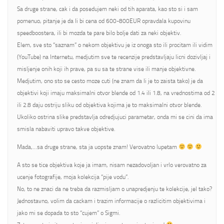
Sa druge strane, cak i da posedujem neki od tih aparata, kao sto si i sam
pomenuo, pitanje je da li bi cena od 600-800EUR opravdala kupovinu
speedboostera, ili bi mozda te pare bilo bolje dati za neki objektiv.
Elem, sve sto “saznam” o nekom objektivu je iz onoga sto ili procitam ili vidim
(YouTube) na Internetu, medjutim sve te recenzije predstavljaju licni dozivljaj i
misljenje onih koji ih prave, pa su sa te strane vise ili manje objektivne.
Medjutim, ono sto se cesto moze cuti (ne znam da li je to zaista tako) je da
objektivi koji imaju maksimalni otvor blende od 1.4 ili 1.8, na vrednostima od 2
ili 2.8 daju ostriju sliku od objektiva kojima je to maksimalni otvor blende.
Ukoliko ostrina slike predstavlja odredjujuci parametar, onda mi se cini da ima
smisla nabaviti upravo takve objektive.
Mada,…sa druge strane, sta ja uopste znam! Verovatno lupetam
A sto se tice objektiva koje ja imam, nisam nezadovoljan i vrlo verovatno za
ucenje fotografije, moja kolekcija “pije vodu”.
No, to ne znaci da ne treba da razmisljam o unapredjenju te kolekcije, jel tako?
Jednostavno, volim da cackam i trazim informacije o razlicitim objektivima i
jako mi se dopada to sto “cujem” o Sigmi.