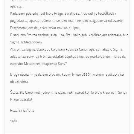
aparata.
Kada sam poslednji put bio u Pragu, svratio sam do radnje FotoŠkoda i
pogledao taj aparat i učinio mi se jako mali i nekako nezgodan za rukovanje.
Pretpostavljam da je sve stvar navike, ali ipak…
E sad, ono što me zanima je da li se, šta i kako gubi korišćenjem adaptera, bilo
Sigma ili Metabones?
Ako bih za Sigma objektive koje sam kupio za Canon aparat, nabavio Sigma
adapter za Sony, da li bih za ostatak objektiva koji su marke Canon, morao da
nabavim Metabones adapter za Sony?
Druga opcija mi je da sve prodam, kupim Nikon d850 i krenem ispočetka sa
objektivima.
Šteta što Canon već jednom ne izbaci neki aparat koji bi bio u klasi ovih Sony i
Nikon aparata!
Pozdrav iz Atine
Saša