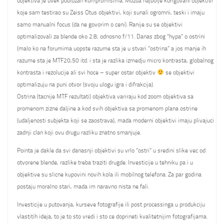
objektiva je uvek podlozan kompromisima. Mozda najbolje korigovani objektivi
koje sam testirao su Zeiss Otus objektivi, koji sunali ogromni, teski i imaju
samo manualni focus (da ne govorim o ceni). Ranije su se objektivi
optimalizovali za blende oko 2.8, odnosno f/11. Danas zbog “hypa” o ostrini
(malo ko na forumima uopste razume sta je u stvari “ostrina” a jos manje ih
razume sta je MTF20,50 itd. i sta je razlika izmedju micro kontrasta, globalnog
kontrasta i rezolucije ali svi hoce – super ostar objektiv
se objektivi
optimalizuju na puni otvor (svoju ulogu igra i difrakcija).
Ostrina (tacnije MTF rezultati) objektiva variraju kod zoom objektiva sa
promenom zizne daljine a kod svih objektiva sa promenom plana ostrine
(udaljenosti subjekta koji se zaostrava), mada moderni objektivi imaju plivajuci
zadnji clan koji ovu drugu razliku znatno smanjuje.
Pointa je dakle da svi danasnji objektivi su vrlo “ostri” u sredini slike vec od
otvorene blende, razlike treba traziti drugde. Investicije u tehniku pa i u
objektive su slicne kupovini novih kola ili mobilnog telefona. Za par godina
postaju moralno stari, mada im naravno nista ne fali.
Investicije u putovanja, kurseve fotografije ili post processinga u produkciju
vlastitih ideja, to je to sto vredi i sto ce doprineti kvalitetnijim fotografijama.