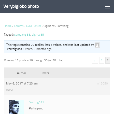
Verybiglobo photo
Home
›
Forums
›
Q&A Forum
›
Sigma VS. Samyang
Tagged:
samyang 85
,
sigma 85
This topic contains 29 replies, has 3 voices, and was last updated by
verybiglobo
5 years, 9 months ago
.
Viewing 15 posts - 16 through 30 (of 30 total)
←
1
2
Author
Posts
May 6, 2017 at 7:23 am
#12050
REPLY
SeaDog011
Participant