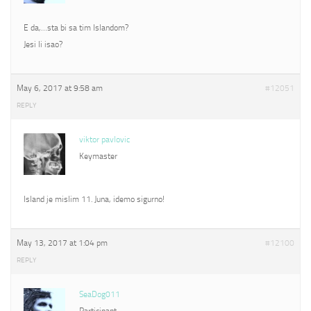
E da,…sta bi sa tim Islandom?
Jesi li isao?
May 6, 2017 at 9:58 am
#12051
REPLY
viktor pavlovic
Keymaster
Island je mislim 11. Juna, idemo sigurno!
May 13, 2017 at 1:04 pm
#12100
REPLY
SeaDog011