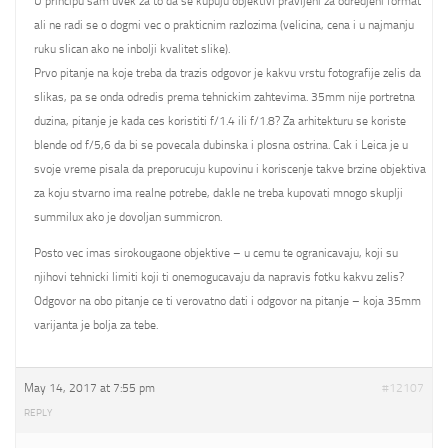
U principu sam uvek za to da se kupuju objektivi pravljeni za odredjeni format
ali ne radi se o dogmi vec o prakticnim razlozima (velicina, cena i u najmanju
ruku slican ako ne inbolji kvalitet slike).
Prvo pitanje na koje treba da trazis odgovor je kakvu vrstu fotografije zelis da
slikas, pa se onda odredis prema tehnickim zahtevima. 35mm nije portretna
duzina, pitanje je kada ces koristiti f/1.4 ili f/1.8? Za arhitekturu se koriste
blende od f/5,6 da bi se povecala dubinska i plosna ostrina. Cak i Leica je u
svoje vreme pisala da preporucuju kupovinu i koriscenje takve brzine objektiva
za koju stvarno ima realne potrebe, dakle ne treba kupovati mnogo skuplji
summilux ako je dovoljan summicron.
Posto vec imas sirokougaone objektive – u cemu te ogranicavaju, koji su
njihovi tehnicki limiti koji ti onemogucavaju da napravis fotku kakvu zelis?
Odgovor na obo pitanje ce ti verovatno dati i odgovor na pitanje – koja 35mm
varijanta je bolja za tebe.
May 14, 2017 at 7:55 pm
#12107
REPLY