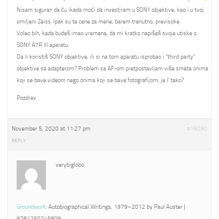
Nisam siguran da ću ikada moći da investiram u SONY objektive, kao i u tvoj
omiljeni Zeiss. Ipak su te cene za mene, barem trenutno, previsoke.
Voleo bih, kada budeš imao vremena, da mi kratko napišeš svoje utiske o
SONY A7R III aparatu.
Da li koristiš SONY objektive, ili si na tom aparatu isprobao i “third party”
objektive sa adapterom? Problem sa AF-om pretpostavljam više smeta onima
koji se bave videom nego onima koji se bave fotografijom, je l’ tako?
Pozdrav
November 5, 2020 at 11:27 pm
#16090
REPLY
verybiglobo
Groundwork
: Autobiographical Writings, 1979–2012 by Paul Auster |
9781250245809