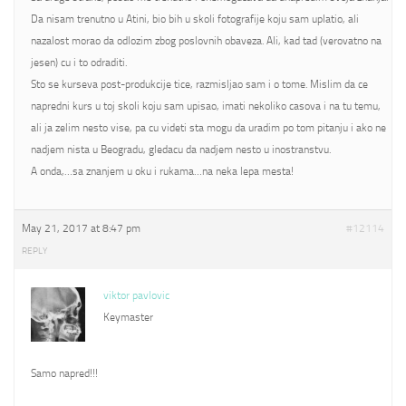
Da nisam trenutno u Atini, bio bih u skoli fotografije koju sam uplatio, ali
nazalost morao da odlozim zbog poslovnih obaveza. Ali, kad tad (verovatno na
jesen) cu i to odraditi.
Sto se kurseva post-produkcije tice, razmisljao sam i o tome. Mislim da ce
napredni kurs u toj skoli koju sam upisao, imati nekoliko casova i na tu temu,
ali ja zelim nesto vise, pa cu videti sta mogu da uradim po tom pitanju i ako ne
nadjem nista u Beogradu, gledacu da nadjem nesto u inostranstvu.
A onda,…sa znanjem u oku i rukama…na neka lepa mesta!
May 21, 2017 at 8:47 pm
#12114
REPLY
viktor pavlovic
Keymaster
Samo napred!!!