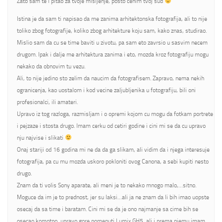
Zato sam te i pitao za tvoje misljenje, posto cenim tvoj sud
Istina je da sam ti napisao da me zanima arhitektonska fotografija, ali to nije
toliko zbog fotografije, koliko zbog arhitekture koju sam, kako znas, studirao.
Mislio sam da cu se time baviti u zivotu, pa sam eto zavrsio u sasvim necem
drugom. Ipak i dalje me arhitektura zanima i eto, mozda kroz fotografiju mogu
nekako da obnovim tu vezu.
Ali, to nije jedino sto zelim da naucim da fotografisem. Zapravo, nema nekih
ogranicenja, kao uostalom i kod vecine zaljubljenika u fotografiju, bili oni
profesionalci, ili amateri.
Upravo iz tog razloga, razmisljam i o opremi kojom cu mogu da fotkam portrete
i pejzaze i stosta drugo. Imam cerku od cetiri godine i cini mi se da cu upravo
nju najvise i slikati
Onaj stariji od 16 godina mi ne da da ga slikam, ali vidim da i njega interesuje
fotografija, pa cu mu mozda uskoro pokloniti ovog Canona, a sebi kupiti nesto
drugo.
Znam da ti volis Sony aparate, ali meni je to nekako mnogo malo,…sitno.
Moguce da im je to prednost, jer su laksi…ali ja ne znam da li bih imao uopste
osecaj da sa time i baratam. Cini mi se da je ono najmanje sa cime bih se
osecao komotno, upravo gore pomenuti Lumix GH5, ali i prema njemu imam