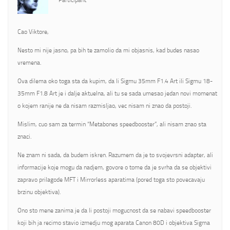
Participant
Cao Viktore,
Nesto mi nije jasno, pa bih te zamolio da mi objasnis, kad budes nasao
vremena.
Ova dilema oko toga sta da kupim, da li Sigmu 35mm F1.4 Art ili Sigmu 18-
35mm F1.8 Art je i dalje aktuelna, ali tu se sada umesao jedan novi momenat
o kojem ranije ne da nisam razmisljao, vec nisam ni znao da postoji.
Mislim, cuo sam za termin “Metabones speedbooster”, ali nisam znao sta
znaci.
Ne znam ni sada, da budem iskren. Razumem da je to svojevrsni adapter, ali
informacije koje mogu da nadjem, govore o tome da je svrha da se objektivi
zapravo prilagode MFT i Mirrorless aparatima (pored toga sto povecavaju
brzinu objektiva).
Ono sto mene zanima je da li postoji mogucnost da se nabavi speedbooster
koji bih ja recimo stavio izmedju mog aparata Canon 80D i objektiva Sigma