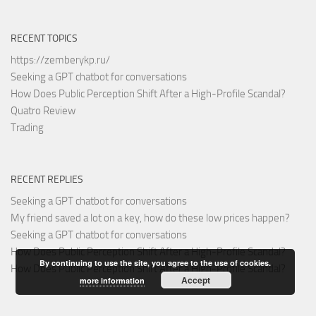
RECENT TOPICS
https://zemberykp.ru/
Seeking a GPT chatbot for conversations
How Does Public Perception Shift After a High-Profile Scandal?
Quatro Review
Trading
RECENT REPLIES
Seeking a GPT chatbot for conversations
My friend saved a lot on a key, how do these low prices happen?
Seeking a GPT chatbot for conversations
How Does Public Perception Shift After a High-Profile Scandal?
By continuing to use the site, you agree to the use of cookies.
How Does Public Perception Shift After a High-Profile Scandal?
Accept
more information