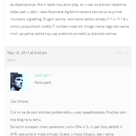
za objasnjavanje. Ako ti nesto nije jasno pitaj, ali u vezi sa brzinom objektiva,
treba uzeti u obzir i neke fenomene digitalnih senzora kao sto je na primer
microlens vignetting. Drugim recima, nominalna razlika izmedju f/1.4 i f/1.8 u
smislu propustnosti svetla (T number) moze biti mnogo manja nego sto vecina
misli, pa jedina razlika koju ces prakticno primetiti je dubinska ostrina.
May 16, 2017 at 5:46 pm
#12110
REPLY
SeaDog011
Participant
Cao Viktore,
Cini mi se da sam skontao problematiku u vezi speedboostera. Procitao sam
tvoj blog na tu temu.
Da kojim slucajem imam panasonic Lumix GH4 ili 5, ili pak Sony a6500 ili
A7R, cela prica bi imala smisao. Ovako, u mojoj situaciji, bas i nema.