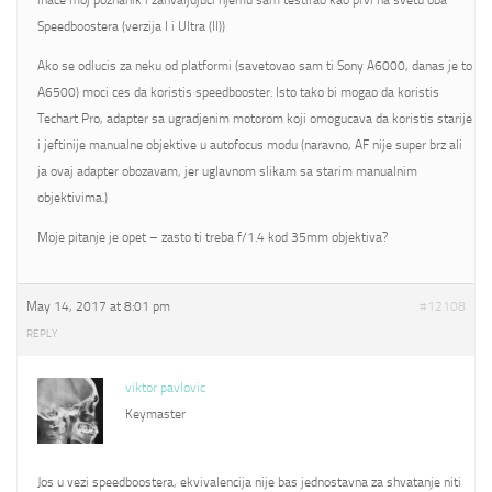
inace moj poznanik i zahvaljujuci njemu sam testirao kao prvi na svetu oba
Speedboostera (verzija I i Ultra (II))
Ako se odlucis za neku od platformi (savetovao sam ti Sony A6000, danas je to
A6500) moci ces da koristis speedbooster. Isto tako bi mogao da koristis
Techart Pro, adapter sa ugradjenim motorom koji omogucava da koristis starije
i jeftinije manualne objektive u autofocus modu (naravno, AF nije super brz ali
ja ovaj adapter obozavam, jer uglavnom slikam sa starim manualnim
objektivima.)
Moje pitanje je opet – zasto ti treba f/1.4 kod 35mm objektiva?
May 14, 2017 at 8:01 pm
#12108
REPLY
viktor pavlovic
Keymaster
Jos u vezi speedboostera, ekvivalencija nije bas jednostavna za shvatanje niti