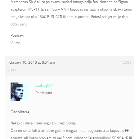
Metabones SA V ali ce po svemu sudeci mnogo bolje funkcionisati sa Sigma
adapterom MC-11. Ja sam Sony A7r II kupovao na Katcha shop na eBay i tamo
me je izasao oko 1500 EUR. A7R iii sam kupovao u Fotoškoda jer mi je dao
dobru cenu.
Pozdrav,
Viktor
February 10, 2018 at 8:51 am
#12392
REPLY
SeaDog011
Participant
Ćao Viktore,
Nekako i dalje nisam siguran u vezi Sonija.
Čini mi se da bih u toku ove godine mogao imati mogućnosti za kupovinu FF
aparata, ali imam problem sa veličinom, odnosno “ergonomijom” SONY A7R III