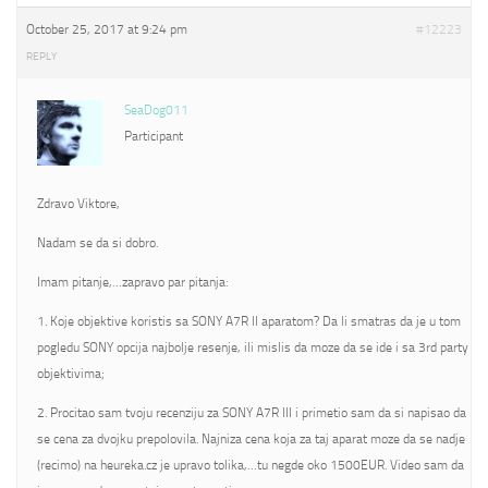
October 25, 2017 at 9:24 pm
#12223
REPLY
SeaDog011
Participant
Zdravo Viktore,
Nadam se da si dobro.
Imam pitanje,…zapravo par pitanja:
1. Koje objektive koristis sa SONY A7R II aparatom? Da li smatras da je u tom
pogledu SONY opcija najbolje resenje, ili mislis da moze da se ide i sa 3rd party
objektivima;
2. Procitao sam tvoju recenziju za SONY A7R III i primetio sam da si napisao da
se cena za dvojku prepolovila. Najniza cena koja za taj aparat moze da se nadje
(recimo) na heureka.cz je upravo tolika,…tu negde oko 1500EUR. Video sam da