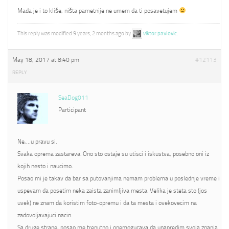
Mada je i to kliše, ništa pametnije ne umem da ti posavetujem
This reply was modified 9 years, 2 months ago by
viktor pavlovic
.
May 18, 2017 at 8:40 pm
#12113
REPLY
SeaDog011
Participant
Ne,…u pravu si.
Svaka oprema zastareva. Ono sto ostaje su utisci i iskustva, posebno oni iz
kojih nesto i naucimo.
Posao mi je takav da bar sa putovanjima nemam problema u poslednje vreme i
uspevam da posetim neka zaista zanimljiva mesta. Velika je steta sto (jos
uvek) ne znam da koristim foto-opremu i da ta mesta i ovekovecim na
zadovoljavajuci nacin.
Sa druge strane, posao me trenutno i onemogucava da unapredim svoja znanja.