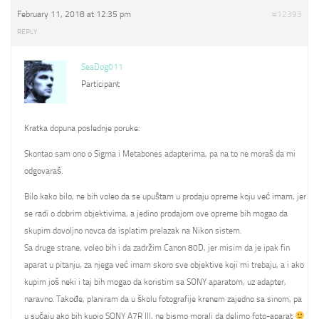
February 11, 2018 at 12:35 pm
#12393
REPLY
SeaDog011
Participant
Kratka dopuna poslednje poruke:
Skontao sam ono o Sigma i Metabones adapterima, pa na to ne moraš da mi
odgovaraš.
Bilo kako bilo, ne bih voleo da se upuštam u prodaju opreme koju već imam, jer
se radi o dobrim objektivima, a jedino prodajom ove opreme bih mogao da
skupim dovoljno novca da isplatim prelazak na Nikon sistem.
Sa druge strane, voleo bih i da zadržim Canon 80D, jer misim da je ipak fin
aparat u pitanju, za njega već imam skoro sve objektive koji mi trebaju, a i ako
kupim još neki i taj bih mogao da koristim sa SONY aparatom, uz adapter,
naravno. Takođe, planiram da u školu fotografije krenem zajedno sa sinom, pa
u sučaju ako bih kupio SONY A7R III, ne bismo morali da delimo foto-aparat