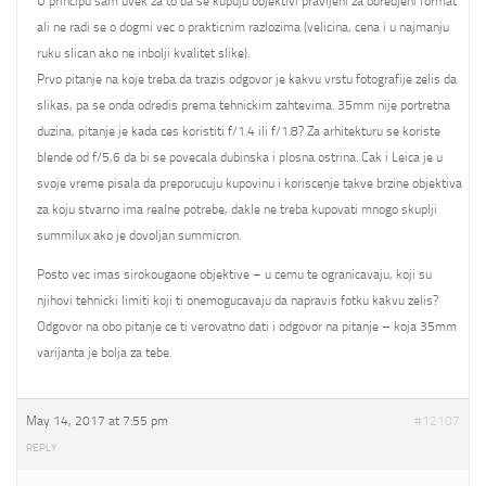
U principu sam uvek za to da se kupuju objektivi pravljeni za odredjeni format
ali ne radi se o dogmi vec o prakticnim razlozima (velicina, cena i u najmanju
ruku slican ako ne inbolji kvalitet slike).
Prvo pitanje na koje treba da trazis odgovor je kakvu vrstu fotografije zelis da
slikas, pa se onda odredis prema tehnickim zahtevima. 35mm nije portretna
duzina, pitanje je kada ces koristiti f/1.4 ili f/1.8? Za arhitekturu se koriste
blende od f/5,6 da bi se povecala dubinska i plosna ostrina. Cak i Leica je u
svoje vreme pisala da preporucuju kupovinu i koriscenje takve brzine objektiva
za koju stvarno ima realne potrebe, dakle ne treba kupovati mnogo skuplji
summilux ako je dovoljan summicron.
Posto vec imas sirokougaone objektive – u cemu te ogranicavaju, koji su
njihovi tehnicki limiti koji ti onemogucavaju da napravis fotku kakvu zelis?
Odgovor na obo pitanje ce ti verovatno dati i odgovor na pitanje – koja 35mm
varijanta je bolja za tebe.
May 14, 2017 at 7:55 pm
#12107
REPLY