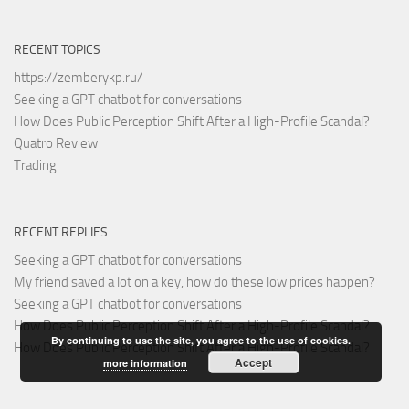
RECENT TOPICS
https://zemberykp.ru/
Seeking a GPT chatbot for conversations
How Does Public Perception Shift After a High-Profile Scandal?
Quatro Review
Trading
RECENT REPLIES
Seeking a GPT chatbot for conversations
My friend saved a lot on a key, how do these low prices happen?
Seeking a GPT chatbot for conversations
How Does Public Perception Shift After a High-Profile Scandal?
By continuing to use the site, you agree to the use of cookies.
How Does Public Perception Shift After a High-Profile Scandal?
Accept
more information