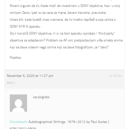
Nisam siguran da ću ikada moći da investiram u SONY objektive, kao i u tvoj
omiljeni Zeiss. Ipak su te cene za mene, barem trenutno, previsoke.
Voleo bih, kada budeš imao vremena, da mi kratko napišeš svoje utiske o
SONY A7R III aparatu.
Da li koristiš SONY objektive, ili si na tom aparatu isprobao i “third party”
objektive sa adapterom? Problem sa AF-om pretpostavljam više smeta onima
koji se bave videom nego onima koji se bave fotografijom, je l’ tako?
Pozdrav
November 5, 2020 at 11:27 pm
#16090
REPLY
verybiglobo
Groundwork
: Autobiographical Writings, 1979–2012 by Paul Auster |
9781250245809