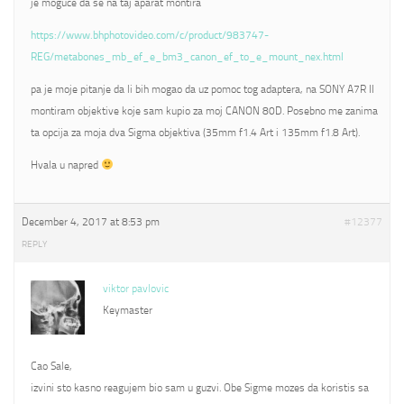
je moguce da se na taj aparat montira
https://www.bhphotovideo.com/c/product/983747-
REG/metabones_mb_ef_e_bm3_canon_ef_to_e_mount_nex.html
pa je moje pitanje da li bih mogao da uz pomoc tog adaptera, na SONY A7R II
montiram objektive koje sam kupio za moj CANON 80D. Posebno me zanima
ta opcija za moja dva Sigma objektiva (35mm f1.4 Art i 135mm f1.8 Art).
Hvala u napred
December 4, 2017 at 8:53 pm
#12377
REPLY
viktor pavlovic
Keymaster
Cao Sale,
izvini sto kasno reagujem bio sam u guzvi. Obe Sigme mozes da koristis sa