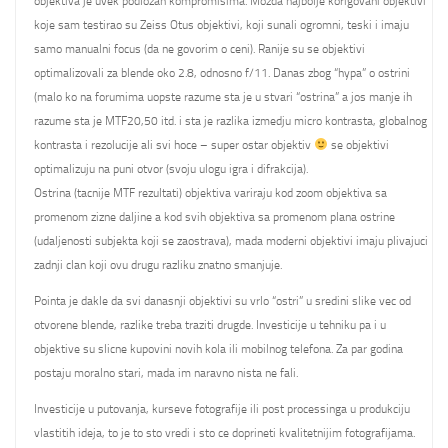
objektiva je uvek podlozan kompromisima. Mozda najbolje korigovani objektivi
koje sam testirao su Zeiss Otus objektivi, koji sunali ogromni, teski i imaju
samo manualni focus (da ne govorim o ceni). Ranije su se objektivi
optimalizovali za blende oko 2.8, odnosno f/11. Danas zbog “hypa” o ostrini
(malo ko na forumima uopste razume sta je u stvari “ostrina” a jos manje ih
razume sta je MTF20,50 itd. i sta je razlika izmedju micro kontrasta, globalnog
kontrasta i rezolucije ali svi hoce – super ostar objektiv
se objektivi
optimalizuju na puni otvor (svoju ulogu igra i difrakcija).
Ostrina (tacnije MTF rezultati) objektiva variraju kod zoom objektiva sa
promenom zizne daljine a kod svih objektiva sa promenom plana ostrine
(udaljenosti subjekta koji se zaostrava), mada moderni objektivi imaju plivajuci
zadnji clan koji ovu drugu razliku znatno smanjuje.
Pointa je dakle da svi danasnji objektivi su vrlo “ostri” u sredini slike vec od
otvorene blende, razlike treba traziti drugde. Investicije u tehniku pa i u
objektive su slicne kupovini novih kola ili mobilnog telefona. Za par godina
postaju moralno stari, mada im naravno nista ne fali.
Investicije u putovanja, kurseve fotografije ili post processinga u produkciju
vlastitih ideja, to je to sto vredi i sto ce doprineti kvalitetnijim fotografijama.