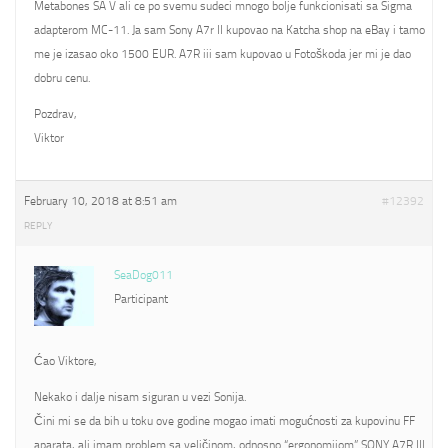
Metabones SA V ali ce po svemu sudeci mnogo bolje funkcionisati sa Sigma
adapterom MC-11. Ja sam Sony A7r II kupovao na Katcha shop na eBay i tamo
me je izasao oko 1500 EUR. A7R iii sam kupovao u Fotoškoda jer mi je dao
dobru cenu.
Pozdrav,
Viktor
February 10, 2018 at 8:51 am
#12392
REPLY
SeaDog011
Participant
Ćao Viktore,
Nekako i dalje nisam siguran u vezi Sonija.
Čini mi se da bih u toku ove godine mogao imati mogućnosti za kupovinu FF
aparata, ali imam problem sa veličinom, odnosno “ergonomijom” SONY A7R III