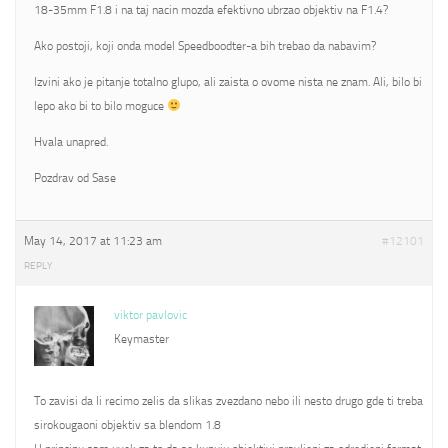
18-35mm F1.8 i na taj nacin mozda efektivno ubrzao objektiv na F1.4?
Ako postoji, koji onda model Speedboodter-a bih trebao da nabavim?
Izvini ako je pitanje totalno glupo, ali zaista o ovome nista ne znam. Ali, bilo bi
lepo ako bi to bilo moguce
Hvala unapred.
Pozdrav od Sase
May 14, 2017 at 11:23 am
#12101
REPLY
viktor pavlovic
Keymaster
To zavisi da li recimo zelis da slikas zvezdano nebo ili nesto drugo gde ti treba
sirokougaoni objektiv sa blendom 1.8