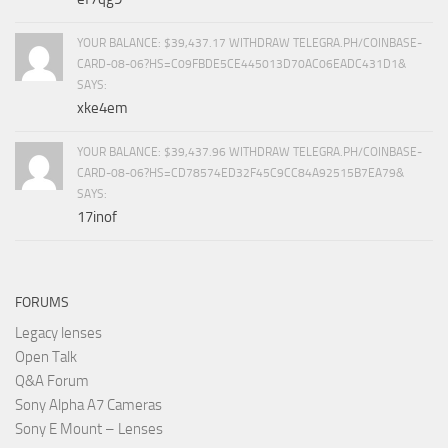
YOUR BALANCE: $39,437.17 WITHDRAW TELEGRA.PH/COINBASE-
CARD-08-06?HS=C09FBDE5CE445013D70AC06EADC431D1&
SAYS:
xke4em
YOUR BALANCE: $39,437.96 WITHDRAW TELEGRA.PH/COINBASE-
CARD-08-06?HS=CD78574ED32F45C9CC84A92515B7EA79&
SAYS:
17inof
FORUMS
Legacy lenses
Open Talk
Q&A Forum
Sony Alpha A7 Cameras
Sony E Mount – Lenses