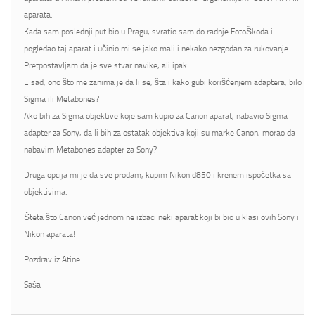
aparata.
Kada sam poslednji put bio u Pragu, svratio sam do radnje FotoŠkoda i
pogledao taj aparat i učinio mi se jako mali i nekako nezgodan za rukovanje.
Pretpostavljam da je sve stvar navike, ali ipak…
E sad, ono što me zanima je da li se, šta i kako gubi korišćenjem adaptera, bilo
Sigma ili Metabones?
Ako bih za Sigma objektive koje sam kupio za Canon aparat, nabavio Sigma
adapter za Sony, da li bih za ostatak objektiva koji su marke Canon, morao da
nabavim Metabones adapter za Sony?
Druga opcija mi je da sve prodam, kupim Nikon d850 i krenem ispočetka sa
objektivima.
Šteta što Canon već jednom ne izbaci neki aparat koji bi bio u klasi ovih Sony i
Nikon aparata!
Pozdrav iz Atine
Saša