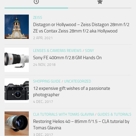
ZEISS
Distagon or Hollywood – Zeiss Distagon 28mm f/2
ZE vs Contax Zeiss 28mm f/2 aka Hollywood
2 APR, 2021
LENSES & CAMERAS REVIEWS
/
SONY
Sony FE 400mm f/2.8 GM Hands On
24 NOV, 2018
SHOPPING GUIDE
/
UNCATEGORIZED
12 expensive gift wishes of a passionate
photographer
4 DEC, 2017
CLA TUTORIALS WITH TOMAS GLAVINA
/
GUIDES & TUTORIALS
Restoring Helios 40 – 85mm f/1.5 – CLA tutorial by
Tomas Glavina
3 DEC, 2017