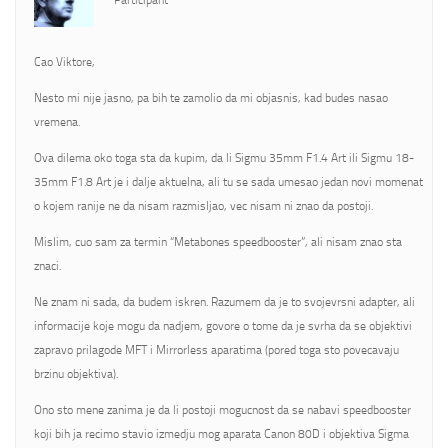
Participant
Cao Viktore,
Nesto mi nije jasno, pa bih te zamolio da mi objasnis, kad budes nasao
vremena.
Ova dilema oko toga sta da kupim, da li Sigmu 35mm F1.4 Art ili Sigmu 18-
35mm F1.8 Art je i dalje aktuelna, ali tu se sada umesao jedan novi momenat
o kojem ranije ne da nisam razmisljao, vec nisam ni znao da postoji.
Mislim, cuo sam za termin “Metabones speedbooster”, ali nisam znao sta
znaci.
Ne znam ni sada, da budem iskren. Razumem da je to svojevrsni adapter, ali
informacije koje mogu da nadjem, govore o tome da je svrha da se objektivi
zapravo prilagode MFT i Mirrorless aparatima (pored toga sto povecavaju
brzinu objektiva).
Ono sto mene zanima je da li postoji mogucnost da se nabavi speedbooster
koji bih ja recimo stavio izmedju mog aparata Canon 80D i objektiva Sigma