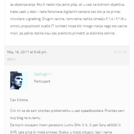
za objasnjavanje. Ako ti nesto nije jasno pitaj, ali u vezi sa brzinom objektiva,
treba uzeti u obzir i neke fenomene digitalnih senzora kao sto je na primer
microlens vignetting. Drugim recima, nominalna razlika izmedju f/1.4 i f/1.8 u
smislu propustnosti svetla (T number) moze biti mnogo manja nego sto vecina
misli, pa jedina razlika koju ces prakticno primetiti je dubinska ostrina.
May 16, 2017 at 5:46 pm
#12110
REPLY
SeaDog011
Participant
Cao Viktore,
Cini mi se da sam skontao problematiku u vezi speedboostera. Procitao sam
tvoj blog na tu temu.
Da kojim slucajem imam panasonic Lumix GH4 ili 5, ili pak Sony a6500 ili
A7R, cela prica bi imala smisao. Ovako, u mojoj situaciji, bas i nema.