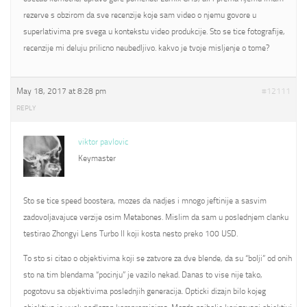
rezerve s obzirom da sve recenzije koje sam video o njemu govore u
superlativima pre svega u kontekstu video produkcije. Sto se tice fotografije,
recenzije mi deluju prilicno neubedljivo. kakvo je tvoje misljenje o tome?
May 18, 2017 at 8:28 pm
#12111
REPLY
viktor pavlovic
Keymaster
Sto se tice speed boostera, mozes da nadjes i mnogo jeftinije a sasvim
zadovoljavajuce verzije osim Metabones. Mislim da sam u poslednjem clanku
testirao Zhongyi Lens Turbo II koji kosta nesto preko 100 USD.
To sto si citao o objektivima koji se zatvore za dve blende, da su “bolji” od onih
sto na tim blendama “pocinju” je vazilo nekad. Danas to vise nije tako,
pogotovu sa objektivima poslednjih generacija. Opticki dizajn bilo kojeg