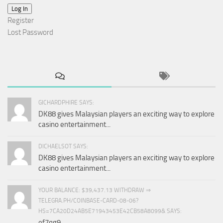
Log In
Register
Lost Password
GICHARDPHIRE SAYS:
DK88 gives Malaysian players an exciting way to explore
casino entertainment...
DICHAELSOT SAYS:
DK88 gives Malaysian players an exciting way to explore
casino entertainment...
YOUR BALANCE: $39,437.13 WITHDRAW ⇒
TELEGRA.PH/COINBASE-CARD-08-06?
HS=7CA20D24AB5E71943453E42CB58A8099& SAYS:
ef7qg9