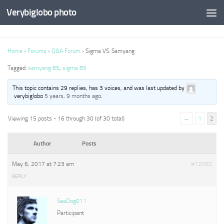
Verybiglobo photo
Home
›
Forums
›
Q&A Forum
›
Sigma VS. Samyang
Tagged:
samyang 85
,
sigma 85
This topic contains 29 replies, has 3 voices, and was last updated by
verybiglobo
5 years, 9 months ago
.
Viewing 15 posts - 16 through 30 (of 30 total)
←
1
2
Author
Posts
May 6, 2017 at 7:23 am
#12050
REPLY
SeaDog011
Participant