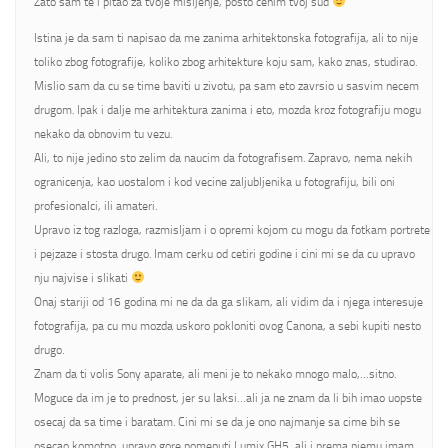
Zato sam te i pitao za tvoje misljenje, posto cenim tvoj sud
Istina je da sam ti napisao da me zanima arhitektonska fotografija, ali to nije
toliko zbog fotografije, koliko zbog arhitekture koju sam, kako znas, studirao.
Mislio sam da cu se time baviti u zivotu, pa sam eto zavrsio u sasvim necem
drugom. Ipak i dalje me arhitektura zanima i eto, mozda kroz fotografiju mogu
nekako da obnovim tu vezu.
Ali, to nije jedino sto zelim da naucim da fotografisem. Zapravo, nema nekih
ogranicenja, kao uostalom i kod vecine zaljubljenika u fotografiju, bili oni
profesionalci, ili amateri.
Upravo iz tog razloga, razmisljam i o opremi kojom cu mogu da fotkam portrete
i pejzaze i stosta drugo. Imam cerku od cetiri godine i cini mi se da cu upravo
nju najvise i slikati
Onaj stariji od 16 godina mi ne da da ga slikam, ali vidim da i njega interesuje
fotografija, pa cu mu mozda uskoro pokloniti ovog Canona, a sebi kupiti nesto
drugo.
Znam da ti volis Sony aparate, ali meni je to nekako mnogo malo,…sitno.
Moguce da im je to prednost, jer su laksi…ali ja ne znam da li bih imao uopste
osecaj da sa time i baratam. Cini mi se da je ono najmanje sa cime bih se
osecao komotno, upravo gore pomenuti Lumix GH5, ali i prema njemu imam