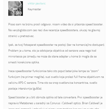
viktor pavlovic
Keymaster
Pisao sam na brzinu prosli odgovor, nisam video da si pitaonza speed booster.
Na verybiglobo.com ces naci dve recenzije speedboostera, ukucaj na glavnoj
stranici u pretrazivac.
Ipak, za tvoj fotoaparat speedbooster ne postoji (bar ne komerciajlno dostupan).
Problem je u tome, sto je odstojanje objektiva od senzora vece nego kod
mirrorlessa pa izmedju ne moze da stane adapter u kome bi mogla da se
smesti korekciona optika.
Inace speedbooster funkcionise tako sto poput baterijske lampe sa “zoom”
funkcijom (na primer maglite), suzi svetlo koje prolazi full frame objektivom na
velicinu APS-C senzora. Time sto se snop svetlanvise koncentrise, svetlo
postaje intenzivnije (gušće).
Speed booster je u biti obrnuta optika od tele convertera. Prvi speedbooster je
napravio Metabones u saradnji sa Conurus i Caldwell optics. Brian Caldwell je