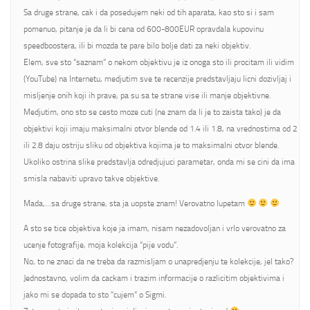
Sa druge strane, cak i da posedujem neki od tih aparata, kao sto si i sam
pomenuo, pitanje je da li bi cena od 600-800EUR opravdala kupovinu
speedboostera, ili bi mozda te pare bilo bolje dati za neki objektiv.
Elem, sve sto “saznam” o nekom objektivu je iz onoga sto ili procitam ili vidim
(YouTube) na Internetu, medjutim sve te recenzije predstavljaju licni dozivljaj i
misljenje onih koji ih prave, pa su sa te strane vise ili manje objektivne.
Medjutim, ono sto se cesto moze cuti (ne znam da li je to zaista tako) je da
objektivi koji imaju maksimalni otvor blende od 1.4 ili 1.8, na vrednostima od 2
ili 2.8 daju ostriju sliku od objektiva kojima je to maksimalni otvor blende.
Ukoliko ostrina slike predstavlja odredjujuci parametar, onda mi se cini da ima
smisla nabaviti upravo takve objektive.
Mada,…sa druge strane, sta ja uopste znam! Verovatno lupetam
A sto se tice objektiva koje ja imam, nisam nezadovoljan i vrlo verovatno za
ucenje fotografije, moja kolekcija “pije vodu”.
No, to ne znaci da ne treba da razmisljam o unapredjenju te kolekcije, jel tako?
Jednostavno, volim da cackam i trazim informacije o razlicitim objektivima i
jako mi se dopada to sto “cujem” o Sigmi.