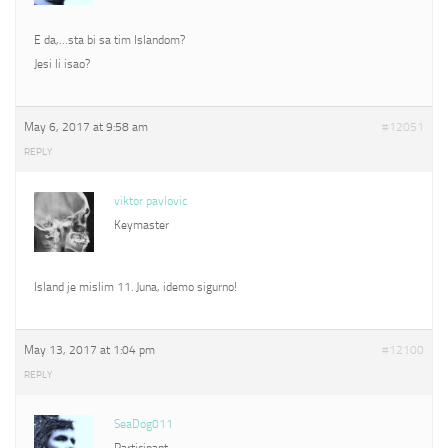
E da,…sta bi sa tim Islandom?
Jesi li isao?
May 6, 2017 at 9:58 am
#12051
REPLY
viktor pavlovic
Keymaster
Island je mislim 11. Juna, idemo sigurno!
May 13, 2017 at 1:04 pm
#12100
REPLY
SeaDog011