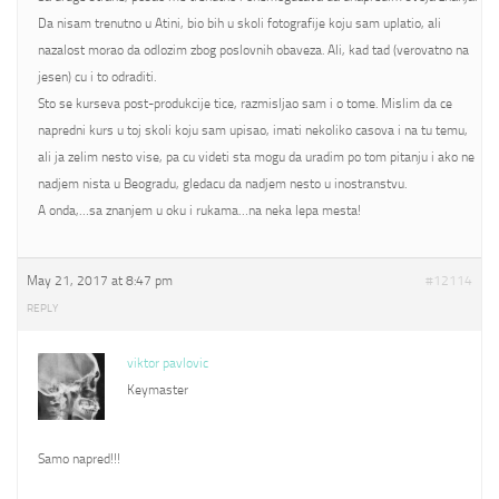
Da nisam trenutno u Atini, bio bih u skoli fotografije koju sam uplatio, ali
nazalost morao da odlozim zbog poslovnih obaveza. Ali, kad tad (verovatno na
jesen) cu i to odraditi.
Sto se kurseva post-produkcije tice, razmisljao sam i o tome. Mislim da ce
napredni kurs u toj skoli koju sam upisao, imati nekoliko casova i na tu temu,
ali ja zelim nesto vise, pa cu videti sta mogu da uradim po tom pitanju i ako ne
nadjem nista u Beogradu, gledacu da nadjem nesto u inostranstvu.
A onda,…sa znanjem u oku i rukama…na neka lepa mesta!
May 21, 2017 at 8:47 pm
#12114
REPLY
viktor pavlovic
Keymaster
Samo napred!!!