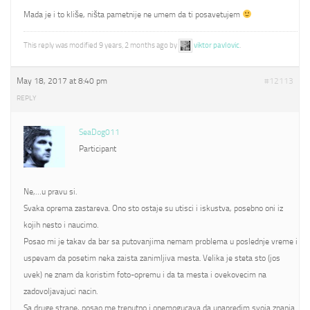
Mada je i to kliše, ništa pametnije ne umem da ti posavetujem
This reply was modified 9 years, 2 months ago by
viktor pavlovic
.
May 18, 2017 at 8:40 pm
#12113
REPLY
SeaDog011
Participant
Ne,…u pravu si.
Svaka oprema zastareva. Ono sto ostaje su utisci i iskustva, posebno oni iz
kojih nesto i naucimo.
Posao mi je takav da bar sa putovanjima nemam problema u poslednje vreme i
uspevam da posetim neka zaista zanimljiva mesta. Velika je steta sto (jos
uvek) ne znam da koristim foto-opremu i da ta mesta i ovekovecim na
zadovoljavajuci nacin.
Sa druge strane, posao me trenutno i onemogucava da unapredim svoja znanja.