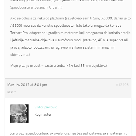
inace moj poznanik i zahvaljujuci njemu sam testirao kao prvi na svetu oba
Speedboostera (verzija I i Ultra (II))
Ako se odlucis za neku od platformi (savetovao sam ti Sony A6000, danas je to
A6500) moci ces da koristis speedbooster. Isto tako bi mogao da koristis
Techart Pro, adapter sa ugradjenim motorom koji omogucava da koristis starije
i jeftinije manualne objektive u autofocus modu (naravno, AF nije super brz ali
ja ovaj adapter obozavam, jer uglavnom slikam sa starim manualnim
objektivima.)
Moje pitanje je opet – zasto ti treba f/1.4 kod 35mm objektiva?
May 14, 2017 at 8:01 pm
#12108
REPLY
viktor pavlovic
Keymaster
Jos u vezi speedboostera, ekvivalencija nije bas jednostavna za shvatanje niti