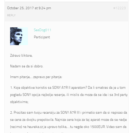
October 25, 2017 at 9:24 pm
#12223
REPLY
SeaDog011
Participant
Zdravo Viktore,
Nadam se da si dobro.
Imam pitanje,…zapravo par pitanja:
1. Koje objektive koristis sa SONY A7R II aparatom? Da li smatras da je u tom
pogledu SONY opcija najbolje resenje, ili mislis da moze da se ide i sa 3rd party
objektivima;
2. Procitao sam tvoju recenziju za SONY A7R III i primetio sam da si napisao da
se cena za dvojku prepolovila. Najniza cena koja za taj aparat moze da se nadje
(recimo) na heureka.cz je upravo tolika,…tu negde oko 1500EUR. Video sam da