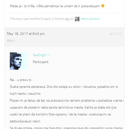
Mada je i to kliše, ništa pametnije ne umem da ti posavetujem
This reply was modified 9 years, 2 months ago by
viktor pavlovic
.
May 18, 2017 at 8:40 pm
#12113
REPLY
SeaDog011
Participant
Ne,…u pravu si.
Svaka oprema zastareva. Ono sto ostaje su utisci i iskustva, posebno oni iz
kojih nesto i naucimo.
Posao mi je takav da bar sa putovanjima nemam problema u poslednje vreme i
uspevam da posetim neka zaista zanimljiva mesta. Velika je steta sto (jos
uvek) ne znam da koristim foto-opremu i da ta mesta i ovekovecim na
zadovoljavajuci nacin.
Sa druge strane, posao me trenutno i onemogucava da unapredim svoja znanja.