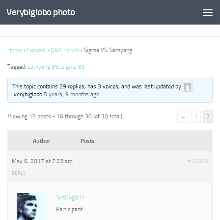
Verybiglobo photo
Home
›
Forums
›
Q&A Forum
›
Sigma VS. Samyang
Tagged:
samyang 85
,
sigma 85
This topic contains 29 replies, has 3 voices, and was last updated by
verybiglobo
5 years, 9 months ago
.
Viewing 15 posts - 16 through 30 (of 30 total)
←
1
2
Author
Posts
May 6, 2017 at 7:23 am
#12050
REPLY
SeaDog011
Participant