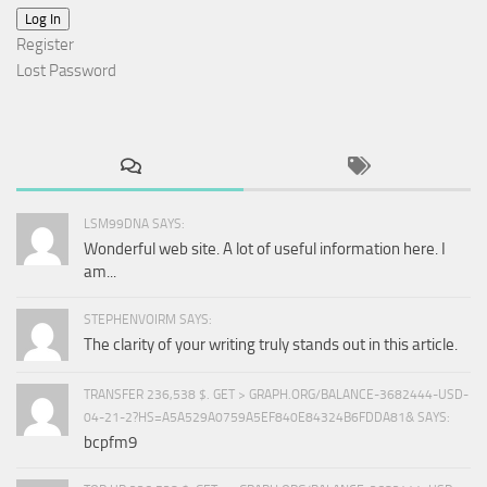
Log In
Register
Lost Password
LSM99DNA SAYS:
Wonderful web site. A lot of useful information here. I
am...
STEPHENVOIRM SAYS:
The clarity of your writing truly stands out in this article.
TRANSFER 236,538 $. GET > GRAPH.ORG/BALANCE-3682444-USD-
04-21-2?HS=A5A529A0759A5EF840E84324B6FDDA81& SAYS:
bcpfm9