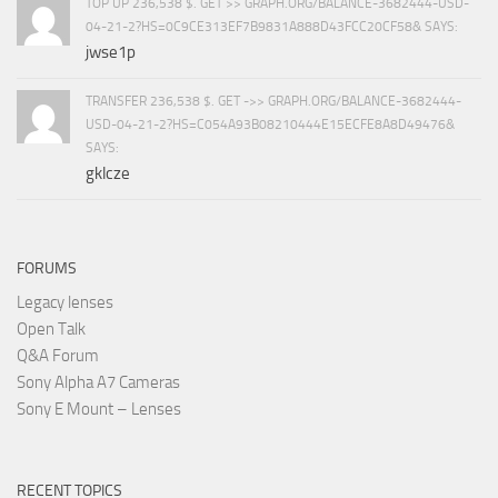
TOP UP 236,538 $. GET >> GRAPH.ORG/BALANCE-3682444-USD-
04-21-2?HS=0C9CE313EF7B9831A888D43FCC20CF58& SAYS:
jwse1p
TRANSFER 236,538 $. GET ->> GRAPH.ORG/BALANCE-3682444-
USD-04-21-2?HS=C054A93B08210444E15ECFE8A8D49476&
SAYS:
gklcze
FORUMS
Legacy lenses
Open Talk
Q&A Forum
Sony Alpha A7 Cameras
Sony E Mount – Lenses
RECENT TOPICS