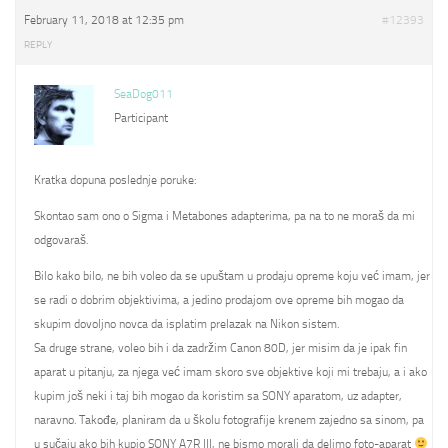
February 11, 2018 at 12:35 pm
#12393
REPLY
SeaDog011
Participant
Kratka dopuna poslednje poruke:
Skontao sam ono o Sigma i Metabones adapterima, pa na to ne moraš da mi
odgovaraš.
Bilo kako bilo, ne bih voleo da se upuštam u prodaju opreme koju već imam, jer
se radi o dobrim objektivima, a jedino prodajom ove opreme bih mogao da
skupim dovoljno novca da isplatim prelazak na Nikon sistem.
Sa druge strane, voleo bih i da zadržim Canon 80D, jer misim da je ipak fin
aparat u pitanju, za njega već imam skoro sve objektive koji mi trebaju, a i ako
kupim još neki i taj bih mogao da koristim sa SONY aparatom, uz adapter,
naravno. Takođe, planiram da u školu fotografije krenem zajedno sa sinom, pa
u sučaju ako bih kupio SONY A7R III, ne bismo morali da delimo foto-aparat