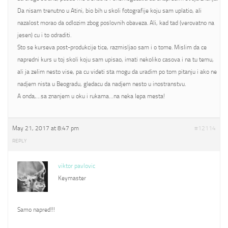
Da nisam trenutno u Atini, bio bih u skoli fotografije koju sam uplatio, ali
nazalost morao da odlozim zbog poslovnih obaveza. Ali, kad tad (verovatno na
jesen) cu i to odraditi.
Sto se kurseva post-produkcije tice, razmisljao sam i o tome. Mislim da ce
napredni kurs u toj skoli koju sam upisao, imati nekoliko casova i na tu temu,
ali ja zelim nesto vise, pa cu videti sta mogu da uradim po tom pitanju i ako ne
nadjem nista u Beogradu, gledacu da nadjem nesto u inostranstvu.
A onda,…sa znanjem u oku i rukama…na neka lepa mesta!
May 21, 2017 at 8:47 pm
#12114
REPLY
viktor pavlovic
Keymaster
Samo napred!!!