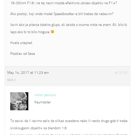
18-35mm F1.8 i na taj nacin mozda efektivno ubrzao objektiv na F1.4?
Ako postoji, koji onda model Speedboodter-a bih trebao da nabavim?
Izvini ako je pitanje totalno glupo, ali zaista o ovome nista ne znam. Ali, bilo bi
lepo ako bi to bilo moguce
Hvala unapred.
Pozdrav od Sase
May 14, 2017 at 11:23 am
#12101
REPLY
viktor pavlovic
Keymaster
To zavisi da li recimo zelis da slikas zvezdano nebo ili nesto drugo gde ti treba
sirokougaoni objektiv sa blendom 1.8