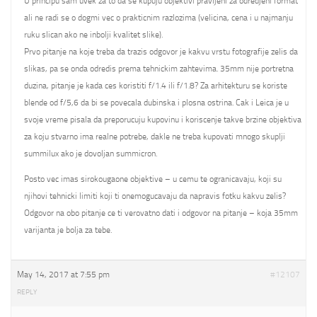
U principu sam uvek za to da se kupuju objektivi pravljeni za odredjeni format
ali ne radi se o dogmi vec o prakticnim razlozima (velicina, cena i u najmanju
ruku slican ako ne inbolji kvalitet slike).
Prvo pitanje na koje treba da trazis odgovor je kakvu vrstu fotografije zelis da
slikas, pa se onda odredis prema tehnickim zahtevima. 35mm nije portretna
duzina, pitanje je kada ces koristiti f/1.4 ili f/1.8? Za arhitekturu se koriste
blende od f/5,6 da bi se povecala dubinska i plosna ostrina. Cak i Leica je u
svoje vreme pisala da preporucuju kupovinu i koriscenje takve brzine objektiva
za koju stvarno ima realne potrebe, dakle ne treba kupovati mnogo skuplji
summilux ako je dovoljan summicron.
Posto vec imas sirokougaone objektive – u cemu te ogranicavaju, koji su
njihovi tehnicki limiti koji ti onemogucavaju da napravis fotku kakvu zelis?
Odgovor na obo pitanje ce ti verovatno dati i odgovor na pitanje – koja 35mm
varijanta je bolja za tebe.
May 14, 2017 at 7:55 pm
#12107
REPLY