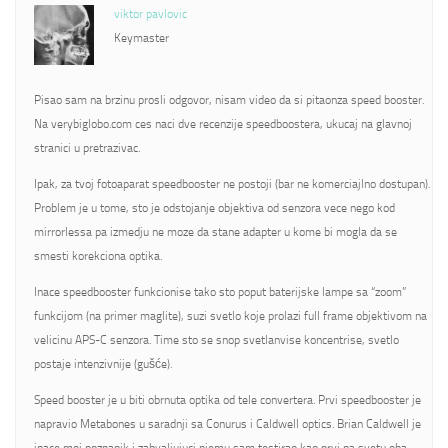
viktor pavlovic
Keymaster
Pisao sam na brzinu prosli odgovor, nisam video da si pitaonza speed booster.
Na verybiglobo.com ces naci dve recenzije speedboostera, ukucaj na glavnoj
stranici u pretrazivac.
Ipak, za tvoj fotoaparat speedbooster ne postoji (bar ne komerciajlno dostupan).
Problem je u tome, sto je odstojanje objektiva od senzora vece nego kod
mirrorlessa pa izmedju ne moze da stane adapter u kome bi mogla da se
smesti korekciona optika.
Inace speedbooster funkcionise tako sto poput baterijske lampe sa “zoom”
funkcijom (na primer maglite), suzi svetlo koje prolazi full frame objektivom na
velicinu APS-C senzora. Time sto se snop svetlanvise koncentrise, svetlo
postaje intenzivnije (gušće).
Speed booster je u biti obrnuta optika od tele convertera. Prvi speedbooster je
napravio Metabones u saradnji sa Conurus i Caldwell optics. Brian Caldwell je