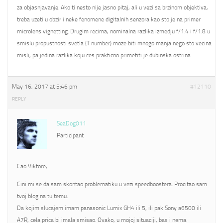
za objasnjavanje. Ako ti nesto nije jasno pitaj, ali u vezi sa brzinom objektiva,
treba uzeti u obzir i neke fenomene digitalnih senzora kao sto je na primer
microlens vignetting. Drugim recima, nominalna razlika izmedju f/1.4 i f/1.8 u
smislu propustnosti svetla (T number) moze biti mnogo manja nego sto vecina
misli, pa jedina razlika koju ces prakticno primetiti je dubinska ostrina.
May 16, 2017 at 5:46 pm
#12110
REPLY
SeaDog011
Participant
Cao Viktore,
Cini mi se da sam skontao problematiku u vezi speedboostera. Procitao sam
tvoj blog na tu temu.
Da kojim slucajem imam panasonic Lumix GH4 ili 5, ili pak Sony a6500 ili
A7R, cela prica bi imala smisao. Ovako, u mojoj situaciji, bas i nema.