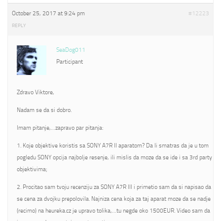
October 25, 2017 at 9:24 pm
#12223
REPLY
SeaDog011
Participant
Zdravo Viktore,
Nadam se da si dobro.
Imam pitanje,…zapravo par pitanja:
1. Koje objektive koristis sa SONY A7R II aparatom? Da li smatras da je u tom
pogledu SONY opcija najbolje resenje, ili mislis da moze da se ide i sa 3rd party
objektivima;
2. Procitao sam tvoju recenziju za SONY A7R III i primetio sam da si napisao da
se cena za dvojku prepolovila. Najniza cena koja za taj aparat moze da se nadje
(recimo) na heureka.cz je upravo tolika,…tu negde oko 1500EUR. Video sam da