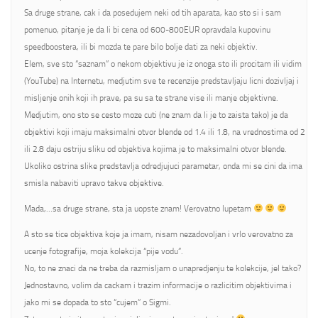
Sa druge strane, cak i da posedujem neki od tih aparata, kao sto si i sam
pomenuo, pitanje je da li bi cena od 600-800EUR opravdala kupovinu
speedboostera, ili bi mozda te pare bilo bolje dati za neki objektiv.
Elem, sve sto “saznam” o nekom objektivu je iz onoga sto ili procitam ili vidim
(YouTube) na Internetu, medjutim sve te recenzije predstavljaju licni dozivljaj i
misljenje onih koji ih prave, pa su sa te strane vise ili manje objektivne.
Medjutim, ono sto se cesto moze cuti (ne znam da li je to zaista tako) je da
objektivi koji imaju maksimalni otvor blende od 1.4 ili 1.8, na vrednostima od 2
ili 2.8 daju ostriju sliku od objektiva kojima je to maksimalni otvor blende.
Ukoliko ostrina slike predstavlja odredjujuci parametar, onda mi se cini da ima
smisla nabaviti upravo takve objektive.
Mada,…sa druge strane, sta ja uopste znam! Verovatno lupetam
A sto se tice objektiva koje ja imam, nisam nezadovoljan i vrlo verovatno za
ucenje fotografije, moja kolekcija “pije vodu”.
No, to ne znaci da ne treba da razmisljam o unapredjenju te kolekcije, jel tako?
Jednostavno, volim da cackam i trazim informacije o razlicitim objektivima i
jako mi se dopada to sto “cujem” o Sigmi.