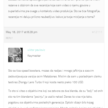
rezerve s obzirom da sve recenzije koje sam video o njemu govore u
superlativima pre svega u kontekstu video produkcije. Sto se tice fotografije,
recenzije mi deluju prilicno neubedljivo. kakvo je tvoje misljenje o tome?
May 18, 2017 at 8:28 pm
#12111
REPLY
viktor pavlovic
Keymaster
Sto se tice speed boostera, mozes da nadjes i mnogo jeftinije a sasvim
zadovoljavajuce verzije osim Metabones. Mislim da sam u poslednjem clanku
testirao Zhongyi Lens Turbo II koji kosta nesto preko 100 USD.
To sto si citao o objektivima koji se zatvore za dve blende, da su “bolji” od onih
sto na tim blendama “pocinju” je vazilo nekad. Danas to vise nije tako,
pogotovu sa objektivima poslednjih generacija. Opticki dizajn bilo kojeg