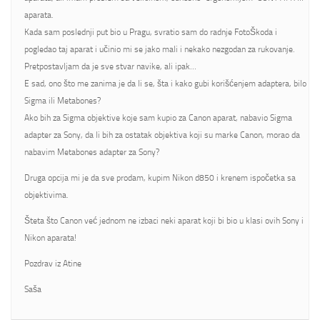
aparata.
Kada sam poslednji put bio u Pragu, svratio sam do radnje FotoŠkoda i
pogledao taj aparat i učinio mi se jako mali i nekako nezgodan za rukovanje.
Pretpostavljam da je sve stvar navike, ali ipak…
E sad, ono što me zanima je da li se, šta i kako gubi korišćenjem adaptera, bilo
Sigma ili Metabones?
Ako bih za Sigma objektive koje sam kupio za Canon aparat, nabavio Sigma
adapter za Sony, da li bih za ostatak objektiva koji su marke Canon, morao da
nabavim Metabones adapter za Sony?
Druga opcija mi je da sve prodam, kupim Nikon d850 i krenem ispočetka sa
objektivima.
Šteta što Canon već jednom ne izbaci neki aparat koji bi bio u klasi ovih Sony i
Nikon aparata!
Pozdrav iz Atine
Saša