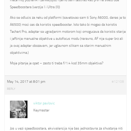
inace moj poznanik i zahvaljujuci njemu sam testirao kao prvi na svetu oba
Speedboostera (verzija I i Ultra (II))
Ako se odlucis za neku od platformi (savetovao sam ti Sony A6000, danas je to
A6500) moci ces da koristis speedbooster. Isto tako bi mogao da koristis
Techart Pro, adapter sa ugradjenim motorom koji omogucava da koristis starije
i jeftinije manualne objektive u autofocus modu (naravno, AF nije super brz ali
ja ovaj adapter obozavam, jer uglavnom slikam sa starim manualnim
objektivima.)
Moje pitanje je opet – zasto ti treba f/1.4 kod 35mm objektiva?
May 14, 2017 at 8:01 pm
#12108
REPLY
viktor pavlovic
Keymaster
Jos u vezi speedboostera, ekvivalencija nije bas jednostavna za shvatanje niti