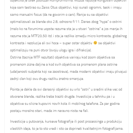
objektiva je uvek podlozan kompromisima. Mozda najbolje korigovani objektivi
koje sam testirao su Zeiss Otus objektivi, koji sunali ogromni, teski i imaju
samo manualni focus (da ne govorim o ceni). Ranije su se objektivi
optimalizovali za blende oko 2.8, odnosno f/11. Danas zbog “hypa” o ostrini
(malo ko na forumima uopste razume sta je u stvari “ostrina” a jos manje ih
razume sta je MTF20,50 itd. i sta je razlika izmedju micro kontrasta, globalnog
kontrasta i rezolucije ali svi hoce – super ostar objektiv
se objektivi
optimalizuju na puni otvor (svoju ulogu igra i difrakcija).
Ostrina (tacnije MTF rezultati) objektiva variraju kod zoom objektiva sa
promenom zizne daljine a kod svih objektiva sa promenom plana ostrine
(udaljenosti subjekta koji se zaostrava), mada moderni objektivi imaju plivajuci
zadnji clan koji ovu drugu razliku znatno smanjuje.
Pointa je dakle da svi danasnji objektivi su vrlo “ostri” u sredini slike vec od
otvorene blende, razlike treba traziti drugde. Investicije u tehniku pa i u
objektive su slicne kupovini novih kola ili mobilnog telefona. Za par godina
postaju moralno stari, mada im naravno nista ne fali.
Investicije u putovanja, kurseve fotografije ili post processinga u produkciju
vlastitih ideja, to je to sto vredi i sto ce doprineti kvalitetnijim fotografijama.