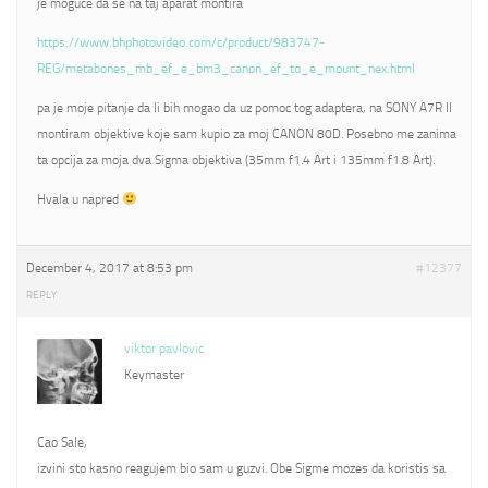
je moguce da se na taj aparat montira
https://www.bhphotovideo.com/c/product/983747-
REG/metabones_mb_ef_e_bm3_canon_ef_to_e_mount_nex.html
pa je moje pitanje da li bih mogao da uz pomoc tog adaptera, na SONY A7R II
montiram objektive koje sam kupio za moj CANON 80D. Posebno me zanima
ta opcija za moja dva Sigma objektiva (35mm f1.4 Art i 135mm f1.8 Art).
Hvala u napred
December 4, 2017 at 8:53 pm
#12377
REPLY
viktor pavlovic
Keymaster
Cao Sale,
izvini sto kasno reagujem bio sam u guzvi. Obe Sigme mozes da koristis sa