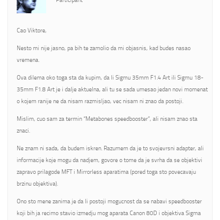
Participant
Cao Viktore,
Nesto mi nije jasno, pa bih te zamolio da mi objasnis, kad budes nasao
vremena.
Ova dilema oko toga sta da kupim, da li Sigmu 35mm F1.4 Art ili Sigmu 18-
35mm F1.8 Art je i dalje aktuelna, ali tu se sada umesao jedan novi momenat
o kojem ranije ne da nisam razmisljao, vec nisam ni znao da postoji.
Mislim, cuo sam za termin “Metabones speedbooster”, ali nisam znao sta
znaci.
Ne znam ni sada, da budem iskren. Razumem da je to svojevrsni adapter, ali
informacije koje mogu da nadjem, govore o tome da je svrha da se objektivi
zapravo prilagode MFT i Mirrorless aparatima (pored toga sto povecavaju
brzinu objektiva).
Ono sto mene zanima je da li postoji mogucnost da se nabavi speedbooster
koji bih ja recimo stavio izmedju mog aparata Canon 80D i objektiva Sigma