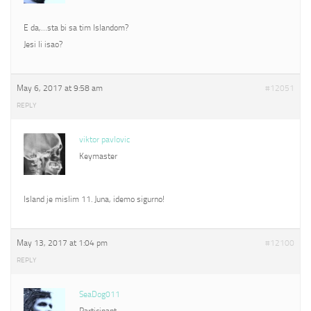
E da,…sta bi sa tim Islandom?
Jesi li isao?
May 6, 2017 at 9:58 am
#12051
REPLY
viktor pavlovic
Keymaster
Island je mislim 11. Juna, idemo sigurno!
May 13, 2017 at 1:04 pm
#12100
REPLY
SeaDog011