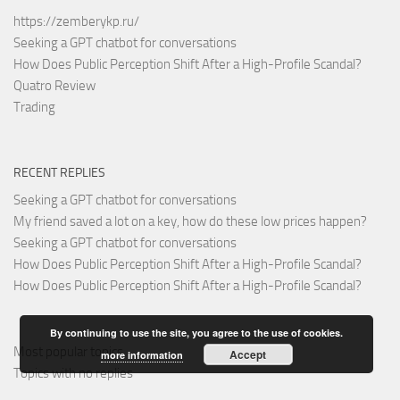
https://zemberykp.ru/
Seeking a GPT chatbot for conversations
How Does Public Perception Shift After a High-Profile Scandal?
Quatro Review
Trading
RECENT REPLIES
Seeking a GPT chatbot for conversations
My friend saved a lot on a key, how do these low prices happen?
Seeking a GPT chatbot for conversations
How Does Public Perception Shift After a High-Profile Scandal?
How Does Public Perception Shift After a High-Profile Scandal?
By continuing to use the site, you agree to the use of cookies.
Most popular topics
Accept
more information
Topics with no replies