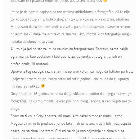
Zato sam te i pitao za tvoje misljenje, posto cenim tvoj sud
Istina je da sam ti napisao da me zanima arhitektonska fotografija, ali to nije
toliko zbog fotografije, koliko zbog arhitekture koju sam, kako znas, studirao.
Mislio sam da cu se time baviti u zivotu, pa sam eto zavrsio u sasvim necem
drugom. Ipak i dalje me arhitektura zanima i eto, mozda kroz fotografiju mogu
nekako da obnovim tu vezu.
Ali, to nije jedino sto zelim da naucim da fotografisem. Zapravo, nema nekih
ogranicenja, kao uostalom i kod vecine zaljubljenika u fotografiju, bili oni
profesionalci, ili amateri.
Upravo iz tog razloga, razmisljam i o opremi kojom cu mogu da fotkam portrete
i pejzaze i stosta drugo. Imam cerku od cetiri godine i cini mi se da cu upravo
nju najvise i slikati
Onaj stariji od 16 godina mi ne da da ga slikam, ali vidim da i njega interesuje
fotografija, pa cu mu mozda uskoro pokloniti ovog Canona, a sebi kupiti nesto
drugo.
Znam da ti volis Sony aparate, ali meni je to nekako mnogo malo,…sitno.
Moguce da im je to prednost, jer su laksi…ali ja ne znam da li bih imao uopste
osecaj da sa time i baratam. Cini mi se da je ono najmanje sa cime bih se
osecao komotno, upravo gore pomenuti Lumix GH5, ali i prema njemu imam