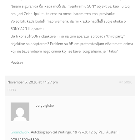
Nisam siguran da ću ikada moći da investiram u SONY objektive, kao i u tvoj
omiljeni Zeiss. Ipak su te cene za mene, barem trenutno, previsoke.
Voleo bih, kada budeš imao vremena, da mi kratko napišeš svoje utiske o
SONY A7R III aparatu.
Da li koristiš SONY objektive, ili si na tom aparatu isprobao i “third party”
objektive sa adapterom? Problem sa AF-om pretpostavljam više smeta onima
koji se bave videom nego onima koji se bave fotografijom, je l’ tako?
Pozdrav
November 5, 2020 at 11:27 pm
#16090
REPLY
verybiglobo
Groundwork
: Autobiographical Writings, 1979–2012 by Paul Auster |
9781250245809