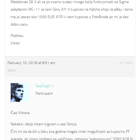
Metabones SA V ali ce po svemu sudeci mnogo bolje funkcionisati sa Sigma
adapterom MC-11. Ja sam Sony A7r II kupovao na Katcha shop na eBay i tamo
me je izasao oko 1500 EUR. A7R iii sam kupovao u Fotoškoda jer mi je dao
dobru cenu.
Pozdrav,
Viktor
February 10, 2018 at 8:51 am
#12392
REPLY
SeaDog011
Participant
Ćao Viktore,
Nekako i dalje nisam siguran u vezi Sonija.
Čini mi se da bih u toku ove godine mogao imati mogućnosti za kupovinu FF
aparata, ali imam problem sa veličinom, odnosno “ergonomijom” SONY A7R III