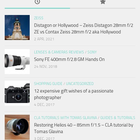
ZEISS
Distagon or Hollywood – Zeiss Distagon 28mm f/2
ZE vs Contax Zeiss 28mm f/2 aka Hollywood
2 APR, 2021
LENSES & CAMERAS REVIEWS
/
SONY
Sony FE 400mm f/2.8 GM Hands On
24 NOV, 2018
SHOPPING GUIDE
/
UNCATEGORIZED
12 expensive gift wishes of a passionate
photographer
4 DEC, 2017
CLA TUTORIALS WITH TOMAS GLAVINA
/
GUIDES & TUTORIALS
Restoring Helios 40 – 85mm f/1.5 – CLA tutorial by
Tomas Glavina
3 DEC, 2017