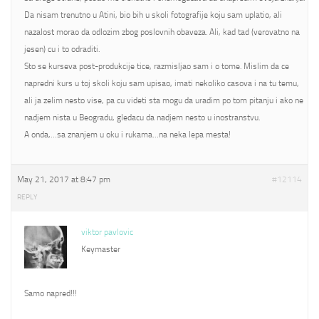
Da nisam trenutno u Atini, bio bih u skoli fotografije koju sam uplatio, ali
nazalost morao da odlozim zbog poslovnih obaveza. Ali, kad tad (verovatno na
jesen) cu i to odraditi.
Sto se kurseva post-produkcije tice, razmisljao sam i o tome. Mislim da ce
napredni kurs u toj skoli koju sam upisao, imati nekoliko casova i na tu temu,
ali ja zelim nesto vise, pa cu videti sta mogu da uradim po tom pitanju i ako ne
nadjem nista u Beogradu, gledacu da nadjem nesto u inostranstvu.
A onda,…sa znanjem u oku i rukama…na neka lepa mesta!
May 21, 2017 at 8:47 pm
#12114
REPLY
viktor pavlovic
Keymaster
Samo napred!!!