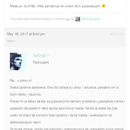
Mada je i to kliše, ništa pametnije ne umem da ti posavetujem
This reply was modified 9 years, 2 months ago by
viktor pavlovic
.
May 18, 2017 at 8:40 pm
#12113
REPLY
SeaDog011
Participant
Ne,…u pravu si.
Svaka oprema zastareva. Ono sto ostaje su utisci i iskustva, posebno oni iz
kojih nesto i naucimo.
Posao mi je takav da bar sa putovanjima nemam problema u poslednje vreme i
uspevam da posetim neka zaista zanimljiva mesta. Velika je steta sto (jos
uvek) ne znam da koristim foto-opremu i da ta mesta i ovekovecim na
zadovoljavajuci nacin.
Sa druge strane, posao me trenutno i onemogucava da unapredim svoja znanja.