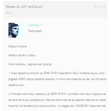
October 25, 2017 at 9:24 pm
#12223
REPLY
SeaDog011
Participant
Zdravo Viktore,
Nadam se da si dobro.
Imam pitanje,…zapravo par pitanja:
1. Koje objektive koristis sa SONY A7R II aparatom? Da li smatras da je u tom
pogledu SONY opcija najbolje resenje, ili mislis da moze da se ide i sa 3rd party
objektivima;
2. Procitao sam tvoju recenziju za SONY A7R III i primetio sam da si napisao da
se cena za dvojku prepolovila. Najniza cena koja za taj aparat moze da se nadje
(recimo) na heureka.cz je upravo tolika,…tu negde oko 1500EUR. Video sam da