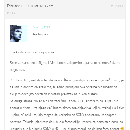
February 11, 2018 at 12:35 pm
#12393
REPLY
SeaDog011
Participant
Kratka dopuna poslednje poruke:
Skontao sam ono o Sigma i Metabones adapterima, pa na to ne moraš da mi
odgovaraš.
Bilo kako bilo, ne bih voleo da se upuštam u prodaju opreme koju već imam, jer
se radi o dobrim objektivima, a jedino prodajom ove opreme bih mogao da
skupim dovoljno novca da isplatim prelazak na Nikon sistem.
Sa druge strane, voleo bih i da zadržim Canon 80D, jer misim da je ipak fin
aparat u pitanju, za njega već imam skoro sve objektive koji mi trebaju, a i ako
kupim još neki i taj bih mogao da koristim sa SONY aparatom, uz adapter,
naravno. Takođe, planiram da u školu fotografije krenem zajedno sa sinom, pa
u sučaju ako bih kupio SONY A7R III, ne bismo morali da delimo foto-aparat