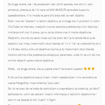
Sa druge strane, cak i da posedujem neki od tih aparata, kao sto si i sam
pomenuo, pitanje je da li bi cena od 600-800EUR opravdala kupovinu
speedboostera, ili bi mozda te pare bilo bolje dati za neki objektiv.
Elem, sve sto “saznam” o nekom objektivu je iz onoga sto ili procitam ili vidim
(YouTube) na Internetu, medjutim sve te recenzije predstavljaju licni dozivljaj i
misljenje onih koji ih prave, pa su sa te strane vise ili manje objektivne.
Medjutim, ono sto se cesto moze cuti (ne znam da li je to zaista tako) je da
objektivi koji imaju maksimalni otvor blende od 1.4 ili 1.8, na vrednostima od 2
ili 2.8 daju ostriju sliku od objektiva kojima je to maksimalni otvor blende.
Ukoliko ostrina slike predstavlja odredjujuci parametar, onda mi se cini da ima
smisla nabaviti upravo takve objektive.
Mada,…sa druge strane, sta ja uopste znam! Verovatno lupetam
A sto se tice objektiva koje ja imam, nisam nezadovoljan i vrlo verovatno za
ucenje fotografije, moja kolekcija “pije vodu”.
No, to ne znaci da ne treba da razmisljam o unapredjenju te kolekcije, jel tako?
Jednostavno, volim da cackam i trazim informacije o razlicitim objektivima i
jako mi se dopada to sto “cujem” o Sigmi.