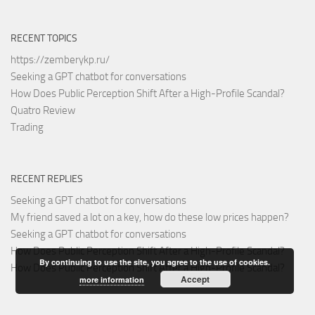
RECENT TOPICS
https://zemberykp.ru/
Seeking a GPT chatbot for conversations
How Does Public Perception Shift After a High-Profile Scandal?
Quatro Review
Trading
RECENT REPLIES
Seeking a GPT chatbot for conversations
My friend saved a lot on a key, how do these low prices happen?
Seeking a GPT chatbot for conversations
How Does Public Perception Shift After a High-Profile Scandal?
By continuing to use the site, you agree to the use of cookies.
How Does Public Perception Shift After a High-Profile Scandal?
Accept
more information