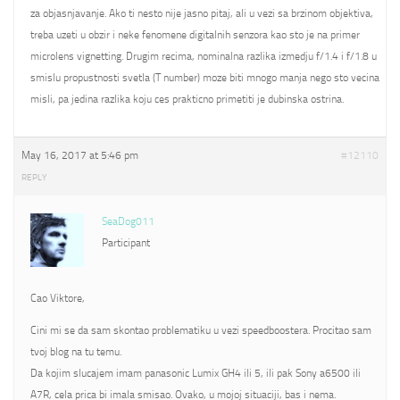
za objasnjavanje. Ako ti nesto nije jasno pitaj, ali u vezi sa brzinom objektiva,
treba uzeti u obzir i neke fenomene digitalnih senzora kao sto je na primer
microlens vignetting. Drugim recima, nominalna razlika izmedju f/1.4 i f/1.8 u
smislu propustnosti svetla (T number) moze biti mnogo manja nego sto vecina
misli, pa jedina razlika koju ces prakticno primetiti je dubinska ostrina.
May 16, 2017 at 5:46 pm
#12110
REPLY
SeaDog011
Participant
Cao Viktore,
Cini mi se da sam skontao problematiku u vezi speedboostera. Procitao sam
tvoj blog na tu temu.
Da kojim slucajem imam panasonic Lumix GH4 ili 5, ili pak Sony a6500 ili
A7R, cela prica bi imala smisao. Ovako, u mojoj situaciji, bas i nema.