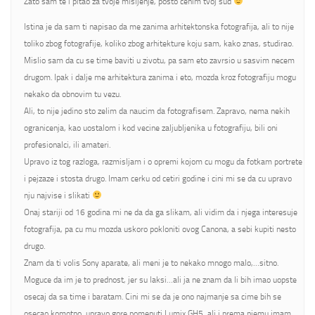
Zato sam te i pitao za tvoje misljenje, posto cenim tvoj sud
Istina je da sam ti napisao da me zanima arhitektonska fotografija, ali to nije
toliko zbog fotografije, koliko zbog arhitekture koju sam, kako znas, studirao.
Mislio sam da cu se time baviti u zivotu, pa sam eto zavrsio u sasvim necem
drugom. Ipak i dalje me arhitektura zanima i eto, mozda kroz fotografiju mogu
nekako da obnovim tu vezu.
Ali, to nije jedino sto zelim da naucim da fotografisem. Zapravo, nema nekih
ogranicenja, kao uostalom i kod vecine zaljubljenika u fotografiju, bili oni
profesionalci, ili amateri.
Upravo iz tog razloga, razmisljam i o opremi kojom cu mogu da fotkam portrete
i pejzaze i stosta drugo. Imam cerku od cetiri godine i cini mi se da cu upravo
nju najvise i slikati
Onaj stariji od 16 godina mi ne da da ga slikam, ali vidim da i njega interesuje
fotografija, pa cu mu mozda uskoro pokloniti ovog Canona, a sebi kupiti nesto
drugo.
Znam da ti volis Sony aparate, ali meni je to nekako mnogo malo,…sitno.
Moguce da im je to prednost, jer su laksi…ali ja ne znam da li bih imao uopste
osecaj da sa time i baratam. Cini mi se da je ono najmanje sa cime bih se
osecao komotno, upravo gore pomenuti Lumix GH5, ali i prema njemu imam