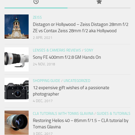
ZEISS
Distagon or Hollywood – Zeiss Distagon 28mm f/2
ZE vs Contax Zeiss 28mm f/2 aka Hollywood
2 APR, 2021
LENSES & CAMERAS REVIEWS
/
SONY
Sony FE 400mm f/2.8 GM Hands On
24 NOV, 2018
SHOPPING GUIDE
/
UNCATEGORIZED
12 expensive gift wishes of a passionate
photographer
4 DEC, 2017
CLA TUTORIALS WITH TOMAS GLAVINA
/
GUIDES & TUTORIALS
Restoring Helios 40 – 85mm f/1.5 – CLA tutorial by
Tomas Glavina
3 DEC, 2017