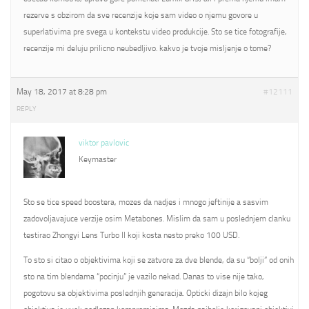
rezerve s obzirom da sve recenzije koje sam video o njemu govore u
superlativima pre svega u kontekstu video produkcije. Sto se tice fotografije,
recenzije mi deluju prilicno neubedljivo. kakvo je tvoje misljenje o tome?
May 18, 2017 at 8:28 pm
#12111
REPLY
viktor pavlovic
Keymaster
Sto se tice speed boostera, mozes da nadjes i mnogo jeftinije a sasvim
zadovoljavajuce verzije osim Metabones. Mislim da sam u poslednjem clanku
testirao Zhongyi Lens Turbo II koji kosta nesto preko 100 USD.
To sto si citao o objektivima koji se zatvore za dve blende, da su “bolji” od onih
sto na tim blendama “pocinju” je vazilo nekad. Danas to vise nije tako,
pogotovu sa objektivima poslednjih generacija. Opticki dizajn bilo kojeg