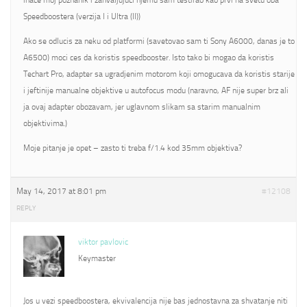
inace moj poznanik i zahvaljujuci njemu sam testirao kao prvi na svetu oba
Speedboostera (verzija I i Ultra (II))
Ako se odlucis za neku od platformi (savetovao sam ti Sony A6000, danas je to
A6500) moci ces da koristis speedbooster. Isto tako bi mogao da koristis
Techart Pro, adapter sa ugradjenim motorom koji omogucava da koristis starije
i jeftinije manualne objektive u autofocus modu (naravno, AF nije super brz ali
ja ovaj adapter obozavam, jer uglavnom slikam sa starim manualnim
objektivima.)
Moje pitanje je opet – zasto ti treba f/1.4 kod 35mm objektiva?
May 14, 2017 at 8:01 pm
#12108
REPLY
viktor pavlovic
Keymaster
Jos u vezi speedboostera, ekvivalencija nije bas jednostavna za shvatanje niti