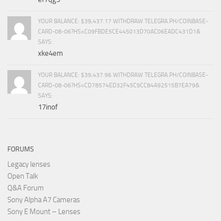
YOUR BALANCE: $39,437.17 WITHDRAW TELEGRA.PH/COINBASE-
CARD-08-06?HS=C09FBDE5CE445013D70AC06EADC431D1&
SAYS:
xke4em
YOUR BALANCE: $39,437.96 WITHDRAW TELEGRA.PH/COINBASE-
CARD-08-06?HS=CD78574ED32F45C9CC84A92515B7EA79&
SAYS:
17inof
FORUMS
Legacy lenses
Open Talk
Q&A Forum
Sony Alpha A7 Cameras
Sony E Mount – Lenses