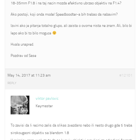
18-35mm F1.8 i na taj nacin mozda efektivno ubrzao objektiv na F1.4?
Ako postoji, koji onda model Speedboodter-a bih trebao da nabavim?
Izvini ako je pitanje totalno glupo, ali zaista o ovome nista ne znam. Ali, bilo bi
lepo ako bi to bilo moguce
Hvala unapred.
Pozdrav od Sase
May 14, 2017 at 11:23 am
#12101
REPLY
viktor pavlovic
Keymaster
To zavisi da li recimo zelis da slikas zvezdano nebo ili nesto drugo gde ti treba
sirokougaoni objektiv sa blendom 1.8