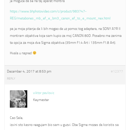
je moguce da se na taj aparat montira
https://www.bhphotovideo.com/c/product/983747-
REG/metabones_mb_ef_e_bm3_canon_ef_to_e_mount_nex.html
pa je moje pitanje da li bih mogao da uz pomoc tog adaptera, na SONY A7R II
montiram objektive koje sam kupio za moj CANON 80D. Posebno me zanima
ta opcija za moja dva Sigma objektiva (35mm f1.4 Art i 135mm f1.8 Art).
Hvala u napred
December 4, 2017 at 8:53 pm
#12377
REPLY
viktor pavlovic
Keymaster
Cao Sale,
izvini sto kasno reagujem bio sam u guzvi. Obe Sigme mozes da koristis sa