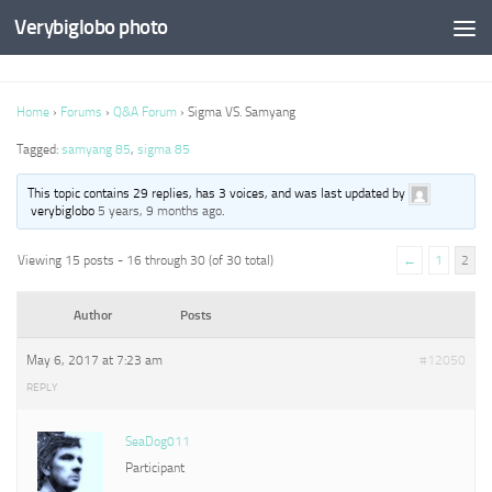
Verybiglobo photo
Home
›
Forums
›
Q&A Forum
›
Sigma VS. Samyang
Tagged:
samyang 85
,
sigma 85
This topic contains 29 replies, has 3 voices, and was last updated by
verybiglobo
5 years, 9 months ago
.
Viewing 15 posts - 16 through 30 (of 30 total)
←
1
2
Author
Posts
May 6, 2017 at 7:23 am
#12050
REPLY
SeaDog011
Participant