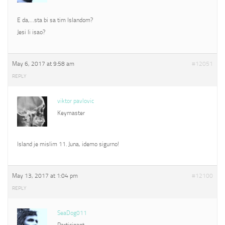
E da,…sta bi sa tim Islandom?
Jesi li isao?
May 6, 2017 at 9:58 am
#12051
REPLY
viktor pavlovic
Keymaster
Island je mislim 11. Juna, idemo sigurno!
May 13, 2017 at 1:04 pm
#12100
REPLY
SeaDog011