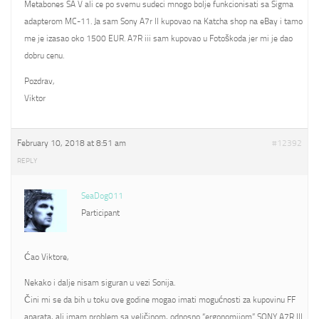
Metabones SA V ali ce po svemu sudeci mnogo bolje funkcionisati sa Sigma
adapterom MC-11. Ja sam Sony A7r II kupovao na Katcha shop na eBay i tamo
me je izasao oko 1500 EUR. A7R iii sam kupovao u Fotoškoda jer mi je dao
dobru cenu.
Pozdrav,
Viktor
February 10, 2018 at 8:51 am
#12392
REPLY
SeaDog011
Participant
Ćao Viktore,
Nekako i dalje nisam siguran u vezi Sonija.
Čini mi se da bih u toku ove godine mogao imati mogućnosti za kupovinu FF
aparata, ali imam problem sa veličinom, odnosno “ergonomijom” SONY A7R III