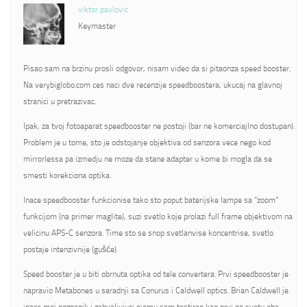
viktor pavlovic
Keymaster
Pisao sam na brzinu prosli odgovor, nisam video da si pitaonza speed booster.
Na verybiglobo.com ces naci dve recenzije speedboostera, ukucaj na glavnoj
stranici u pretrazivac.
Ipak, za tvoj fotoaparat speedbooster ne postoji (bar ne komerciajlno dostupan).
Problem je u tome, sto je odstojanje objektiva od senzora vece nego kod
mirrorlessa pa izmedju ne moze da stane adapter u kome bi mogla da se
smesti korekciona optika.
Inace speedbooster funkcionise tako sto poput baterijske lampe sa “zoom”
funkcijom (na primer maglite), suzi svetlo koje prolazi full frame objektivom na
velicinu APS-C senzora. Time sto se snop svetlanvise koncentrise, svetlo
postaje intenzivnije (gušće).
Speed booster je u biti obrnuta optika od tele convertera. Prvi speedbooster je
napravio Metabones u saradnji sa Conurus i Caldwell optics. Brian Caldwell je