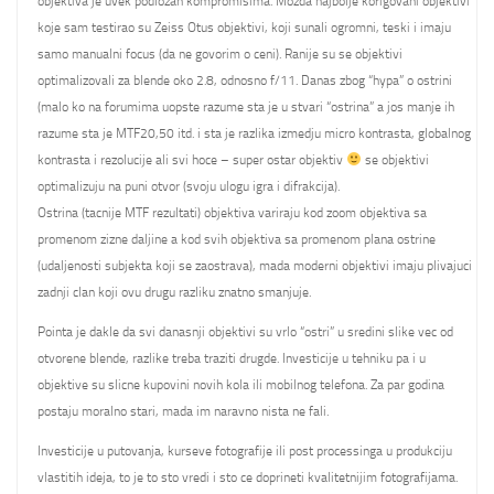
objektiva je uvek podlozan kompromisima. Mozda najbolje korigovani objektivi
koje sam testirao su Zeiss Otus objektivi, koji sunali ogromni, teski i imaju
samo manualni focus (da ne govorim o ceni). Ranije su se objektivi
optimalizovali za blende oko 2.8, odnosno f/11. Danas zbog “hypa” o ostrini
(malo ko na forumima uopste razume sta je u stvari “ostrina” a jos manje ih
razume sta je MTF20,50 itd. i sta je razlika izmedju micro kontrasta, globalnog
kontrasta i rezolucije ali svi hoce – super ostar objektiv
se objektivi
optimalizuju na puni otvor (svoju ulogu igra i difrakcija).
Ostrina (tacnije MTF rezultati) objektiva variraju kod zoom objektiva sa
promenom zizne daljine a kod svih objektiva sa promenom plana ostrine
(udaljenosti subjekta koji se zaostrava), mada moderni objektivi imaju plivajuci
zadnji clan koji ovu drugu razliku znatno smanjuje.
Pointa je dakle da svi danasnji objektivi su vrlo “ostri” u sredini slike vec od
otvorene blende, razlike treba traziti drugde. Investicije u tehniku pa i u
objektive su slicne kupovini novih kola ili mobilnog telefona. Za par godina
postaju moralno stari, mada im naravno nista ne fali.
Investicije u putovanja, kurseve fotografije ili post processinga u produkciju
vlastitih ideja, to je to sto vredi i sto ce doprineti kvalitetnijim fotografijama.