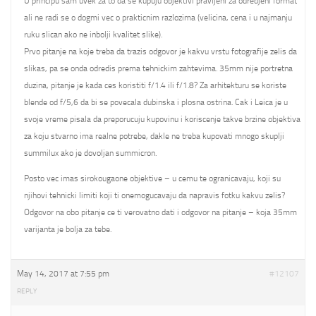
U principu sam uvek za to da se kupuju objektivi pravljeni za odredjeni format
ali ne radi se o dogmi vec o prakticnim razlozima (velicina, cena i u najmanju
ruku slican ako ne inbolji kvalitet slike).
Prvo pitanje na koje treba da trazis odgovor je kakvu vrstu fotografije zelis da
slikas, pa se onda odredis prema tehnickim zahtevima. 35mm nije portretna
duzina, pitanje je kada ces koristiti f/1.4 ili f/1.8? Za arhitekturu se koriste
blende od f/5,6 da bi se povecala dubinska i plosna ostrina. Cak i Leica je u
svoje vreme pisala da preporucuju kupovinu i koriscenje takve brzine objektiva
za koju stvarno ima realne potrebe, dakle ne treba kupovati mnogo skuplji
summilux ako je dovoljan summicron.
Posto vec imas sirokougaone objektive – u cemu te ogranicavaju, koji su
njihovi tehnicki limiti koji ti onemogucavaju da napravis fotku kakvu zelis?
Odgovor na obo pitanje ce ti verovatno dati i odgovor na pitanje – koja 35mm
varijanta je bolja za tebe.
May 14, 2017 at 7:55 pm
#12107
REPLY