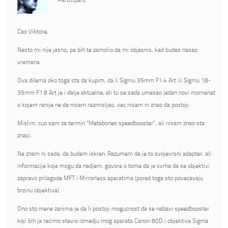
Participant
Cao Viktore,
Nesto mi nije jasno, pa bih te zamolio da mi objasnis, kad budes nasao
vremena.
Ova dilema oko toga sta da kupim, da li Sigmu 35mm F1.4 Art ili Sigmu 18-
35mm F1.8 Art je i dalje aktuelna, ali tu se sada umesao jedan novi momenat
o kojem ranije ne da nisam razmisljao, vec nisam ni znao da postoji.
Mislim, cuo sam za termin “Metabones speedbooster”, ali nisam znao sta
znaci.
Ne znam ni sada, da budem iskren. Razumem da je to svojevrsni adapter, ali
informacije koje mogu da nadjem, govore o tome da je svrha da se objektivi
zapravo prilagode MFT i Mirrorless aparatima (pored toga sto povecavaju
brzinu objektiva).
Ono sto mene zanima je da li postoji mogucnost da se nabavi speedbooster
koji bih ja recimo stavio izmedju mog aparata Canon 80D i objektiva Sigma