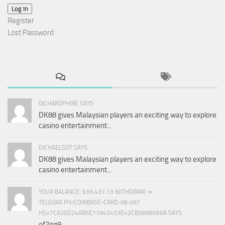
Log In
Register
Lost Password
GICHARDPHIRE SAYS:
DK88 gives Malaysian players an exciting way to explore
casino entertainment...
DICHAELSOT SAYS:
DK88 gives Malaysian players an exciting way to explore
casino entertainment...
YOUR BALANCE: $39,437.13 WITHDRAW ⇒
TELEGRA.PH/COINBASE-CARD-08-06?
HS=7CA20D24AB5E71943453E42CB58A8099& SAYS:
ef7qg9