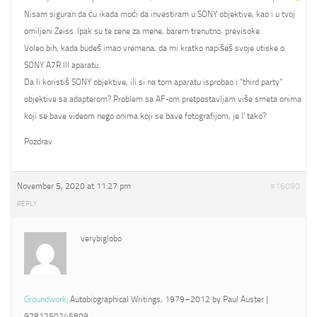
Nisam siguran da ću ikada moći da investiram u SONY objektive, kao i u tvoj
omiljeni Zeiss. Ipak su te cene za mene, barem trenutno, previsoke.
Voleo bih, kada budeš imao vremena, da mi kratko napišeš svoje utiske o
SONY A7R III aparatu.
Da li koristiš SONY objektive, ili si na tom aparatu isprobao i “third party”
objektive sa adapterom? Problem sa AF-om pretpostavljam više smeta onima
koji se bave videom nego onima koji se bave fotografijom, je l’ tako?
Pozdrav
November 5, 2020 at 11:27 pm
#16090
REPLY
verybiglobo
Groundwork
: Autobiographical Writings, 1979–2012 by Paul Auster |
9781250245809