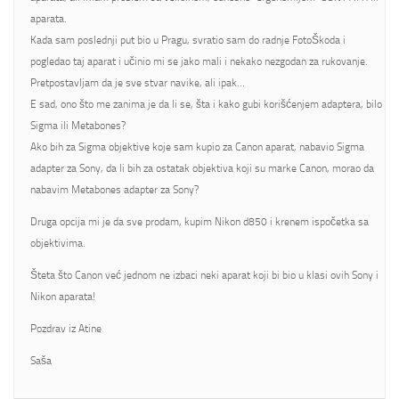
aparata.
Kada sam poslednji put bio u Pragu, svratio sam do radnje FotoŠkoda i
pogledao taj aparat i učinio mi se jako mali i nekako nezgodan za rukovanje.
Pretpostavljam da je sve stvar navike, ali ipak…
E sad, ono što me zanima je da li se, šta i kako gubi korišćenjem adaptera, bilo
Sigma ili Metabones?
Ako bih za Sigma objektive koje sam kupio za Canon aparat, nabavio Sigma
adapter za Sony, da li bih za ostatak objektiva koji su marke Canon, morao da
nabavim Metabones adapter za Sony?
Druga opcija mi je da sve prodam, kupim Nikon d850 i krenem ispočetka sa
objektivima.
Šteta što Canon već jednom ne izbaci neki aparat koji bi bio u klasi ovih Sony i
Nikon aparata!
Pozdrav iz Atine
Saša