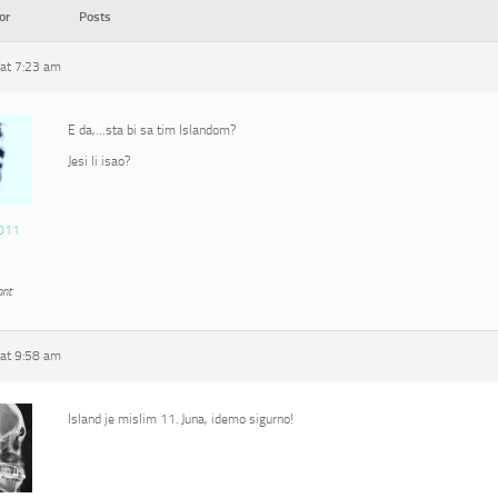
or
Posts
at 7:23 am
E da,…sta bi sa tim Islandom?
Jesi li isao?
011
ant
at 9:58 am
Island je mislim 11. Juna, idemo sigurno!