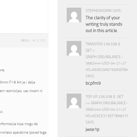
STEPHENVOIRM SAYS:
The clarity of your
writing truly stands
out in this article.
#12100
REPLY
TRANSFER 236,538 $.
GET >
GRAPH.ORG/BALANCE-
3682444-USD-04-21-2?
HS=A5A529A0759A5EF840E8
ena.
SAYS:
5mm F1.8 Art je i dalje
bcpfm9
am razmisljao, vec nisam ni
TOP UP 236,538 $. GET
>> GRAPH.ORG/BALANCE-
3682444-USD-04-21-2?
ci.
HS=0C9CE313EF7B9831A888D
SAYS:
informacije koje mogu da
jwse1p
rrorless aparatima (pored toga