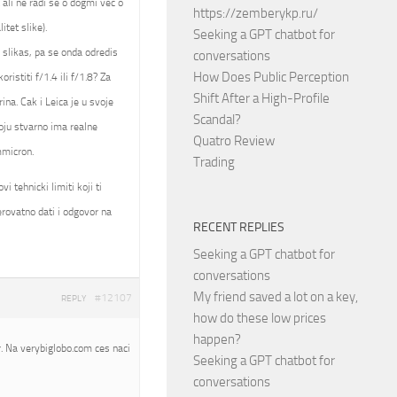
 ali ne radi se o dogmi vec o
https://zemberykp.ru/
itet slike).
Seeking a GPT chatbot for
a slikas, pa se onda odredis
conversations
How Does Public Perception
istiti f/1.4 ili f/1.8? Za
Shift After a High-Profile
ina. Cak i Leica je u svoje
Scandal?
oju stvarno ima realne
Quatro Review
mmicron.
Trading
 tehnicki limiti koji ti
rovatno dati i odgovor na
RECENT REPLIES
Seeking a GPT chatbot for
conversations
My friend saved a lot on a key,
#12107
REPLY
how do these low prices
happen?
. Na verybiglobo.com ces naci
Seeking a GPT chatbot for
conversations