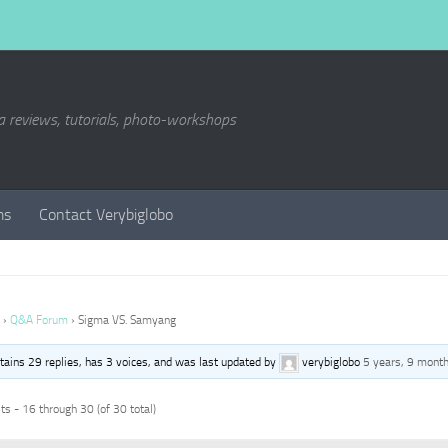
a reviews, tutorials, photo-workshops
ms
Contact Verybiglobo
›
Q&A Forum
›
Sigma VS. Samyang
ntains 29 replies, has 3 voices, and was last updated by
verybiglobo
5 years, 9 mont
s - 16 through 30 (of 30 total)