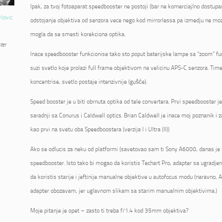
Ipak, za tvoj fotoaparat speedbooster ne postoji (bar ne komerciajlno dostupan
vlovic
odstojanje objektiva od senzora vece nego kod mirrorlessa pa izmedju ne mo
mogla da se smesti korekciona optika.
ter
Inace speedbooster funkcionise tako sto poput baterijske lampe sa “zoom” fu
suzi svetlo koje prolazi full frame objektivom na velicinu APS-C senzora. Tim
koncentrise, svetlo postaje intenzivnije (gušće).
Speed booster je u biti obrnuta optika od tele convertera. Prvi speedbooster 
saradnji sa Conurus i Caldwell optics. Brian Caldwell je inace moj poznanik i 
kao prvi na svetu oba Speedboostera (verzija I i Ultra (II))
Ako se odlucis za neku od platformi (savetovao sam ti Sony A6000, danas je 
speedbooster. Isto tako bi mogao da koristis Techart Pro, adapter sa ugrad
da koristis starije i jeftinije manualne objektive u autofocus modu (naravno, AF
adapter obozavam, jer uglavnom slikam sa starim manualnim objektivima.)
Moje pitanje je opet – zasto ti treba f/1.4 kod 35mm objektiva?