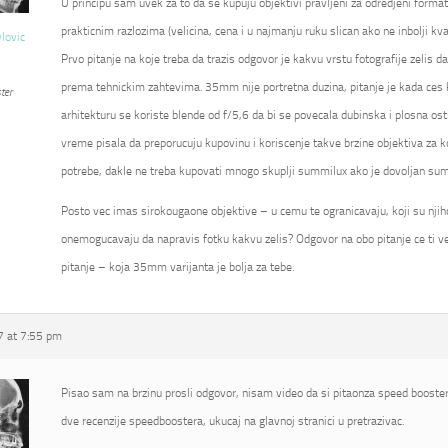
U principu sam uvek za to da se kupuju objektivi pravljeni za odredjeni format
prakticnim razlozima (velicina, cena i u najmanju ruku slican ako ne inbolji kval
vlovic
Prvo pitanje na koje treba da trazis odgovor je kakvu vrstu fotografije zelis d
prema tehnickim zahtevima. 35mm nije portretna duzina, pitanje je kada ces kor
ter
arhitekturu se koriste blende od f/5,6 da bi se povecala dubinska i plosna ostr
vreme pisala da preporucuju kupovinu i koriscenje takve brzine objektiva za k
potrebe, dakle ne treba kupovati mnogo skuplji summilux ako je dovoljan su
Posto vec imas sirokougaone objektive – u cemu te ogranicavaju, koji su njihovi
onemogucavaju da napravis fotku kakvu zelis? Odgovor na obo pitanje ce ti ve
pitanje – koja 35mm varijanta je bolja za tebe.
 at 7:55 pm
Pisao sam na brzinu prosli odgovor, nisam video da si pitaonza speed booster
dve recenzije speedboostera, ukucaj na glavnoj stranici u pretrazivac.