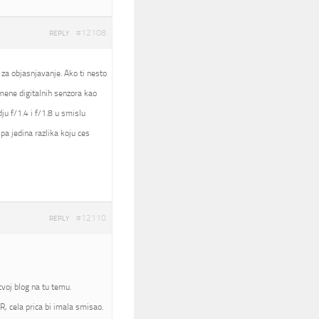
#12108
REPLY
 za objasnjavanje. Ako ti nesto
nomene digitalnih senzora kao
ju f/1.4 i f/1.8 u smislu
pa jedina razlika koju ces
#12110
REPLY
voj blog na tu temu.
, cela prica bi imala smisao.