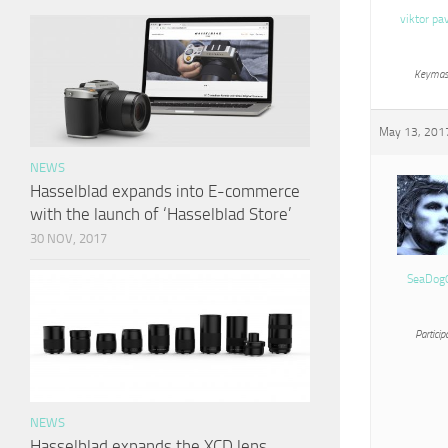
viktor pa
Keymas
May 13, 2017
NEWS
Hasselblad expands into E-commerce
with the launch of ‘Hasselblad Store’
30 NOV, 2017
SeaDog
Particip
NEWS
Hasselblad expands the XCD lens