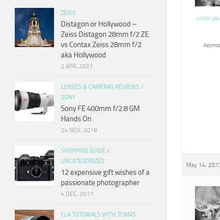
ZEISS
viktor pa
Distagon or Hollywood –
Zeiss Distagon 28mm f/2 ZE
vs Contax Zeiss 28mm f/2
Keymas
aka Hollywood
2 APR, 2021
LENSES & CAMERAS REVIEWS
/
SONY
Sony FE 400mm f/2.8 GM
Hands On
24 NOV, 2018
SHOPPING GUIDE
/
UNCATEGORIZED
May 14, 2017
12 expensive gift wishes of a
passionate photographer
4 DEC, 2017
CLA TUTORIALS WITH TOMAS