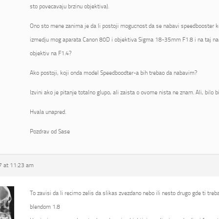
sto povecavaju brzinu objektiva).
Ono sto mene zanima je da li postoji mogucnost da se nabavi speedbooster koj
izmedju mog aparata Canon 80D i objektiva Sigma 18-35mm F1.8 i na taj na
objektiv na F1.4?
Ako postoji, koji onda model Speedboodter-a bih trebao da nabavim?
Izvini ako je pitanje totalno glupo, ali zaista o ovome nista ne znam. Ali, bilo 
Hvala unapred.
Pozdrav od Sase
 at 11:23 am
To zavisi da li recimo zelis da slikas zvezdano nebo ili nesto drugo gde ti tre
blendom 1.8