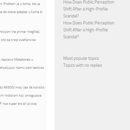
How Does Public Perception
). Problem je u tome, sto je
Shift After a High-Profile
ze da stane adapter u kome bi
Scandal?
How Does Public Perception
Shift After a High-Profile
nkcijom (na primer maglite),
Scandal?
e sto se snop svetlanvise
Most popular topics
je napravio Metabones u
Topics with no replies
zahvaljujuci njemu sam testirao
to A6500) moci ces da koristis
jenim motorom koji omogucava
 nije super brz ali ja ovaj