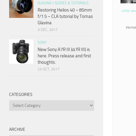
GLAVINA
/
GUIDES & TUTORIALS
Restoring Helios 40 – 85mm
viktor pa
f/1.5 – CLA tutorial by Tomas
Glavina
Keymas
3 DEC, 2017
SONY
New Sony A7R III (α7R III) is
here. Press release and first
thoughts.
25 OCT, 2017
CATEGORIES
Categories
ARCHIVE