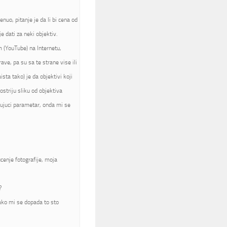
nuo, pitanje je da li bi cena od
 dati za neki objektiv.
m (YouTube) na Internetu,
rave, pa su sa te strane vise ili
sta tako) je da objektivi koji
ostriju sliku od objektiva
jujuci parametar, onda mi se
cenje fotografije, moja
?
jako mi se dopada to sto