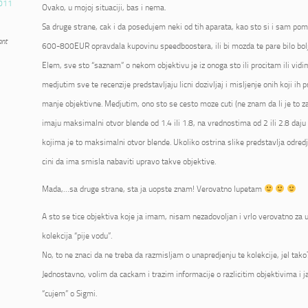
011
Ovako, u mojoj situaciji, bas i nema.
Sa druge strane, cak i da posedujem neki od tih aparata, kao sto si i sam pome
ant
600-800EUR opravdala kupovinu speedboostera, ili bi mozda te pare bilo bolje
Elem, sve sto “saznam” o nekom objektivu je iz onoga sto ili procitam ili vidi
medjutim sve te recenzije predstavljaju licni dozivljaj i misljenje onih koji ih p
manje objektivne. Medjutim, ono sto se cesto moze cuti (ne znam da li je to zai
imaju maksimalni otvor blende od 1.4 ili 1.8, na vrednostima od 2 ili 2.8 daju 
kojima je to maksimalni otvor blende. Ukoliko ostrina slike predstavlja odred
cini da ima smisla nabaviti upravo takve objektive.
Mada,…sa druge strane, sta ja uopste znam! Verovatno lupetam
A sto se tice objektiva koje ja imam, nisam nezadovoljan i vrlo verovatno za u
kolekcija “pije vodu”.
No, to ne znaci da ne treba da razmisljam o unapredjenju te kolekcije, jel tako
Jednostavno, volim da cackam i trazim informacije o razlicitim objektivima i 
“cujem” o Sigmi.