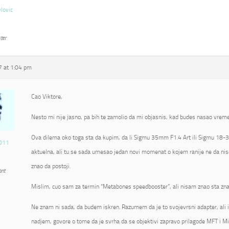
vlovic
ter
 at 1:04 pm
Cao Viktore,
Nesto mi nije jasno, pa bih te zamolio da mi objasnis, kad budes nasao vrem
Ova dilema oko toga sta da kupim, da li Sigmu 35mm F1.4 Art ili Sigmu 18-3
011
aktuelna, ali tu se sada umesao jedan novi momenat o kojem ranije ne da nis
znao da postoji.
ant
Mislim, cuo sam za termin “Metabones speedbooster”, ali nisam znao sta zna
Ne znam ni sada, da budem iskren. Razumem da je to svojevrsni adapter, ali 
nadjem, govore o tome da je svrha da se objektivi zapravo prilagode MFT i Mi