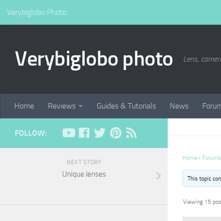
Verybiglobo Photo
Verybiglobo photo
Lens, camer
Home
Reviews
Guides & Tutorials
News
Foru
FOLLOW:
Home
›
Forums
NEXT STORY
Unique lenses
This topic co
Viewing 15 post