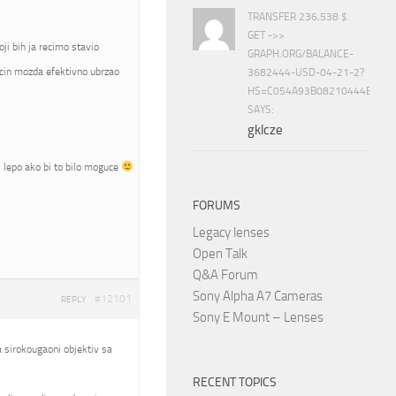
TRANSFER 236,538 $.
GET ->>
i bih ja recimo stavio
GRAPH.ORG/BALANCE-
cin mozda efektivno ubrzao
3682444-USD-04-21-2?
HS=C054A93B08210444E15E
SAYS:
gklcze
bi lepo ako bi to bilo moguce
FORUMS
Legacy lenses
Open Talk
Q&A Forum
Sony Alpha A7 Cameras
#12101
REPLY
Sony E Mount – Lenses
ba sirokougaoni objektiv sa
RECENT TOPICS