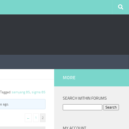
MORE
Tagged:
samyang 85
,
sigma 85
SEARCH WITHIN FORUMS
hs ago
.
Search
for:
←
1
2
MY ACCOUNT