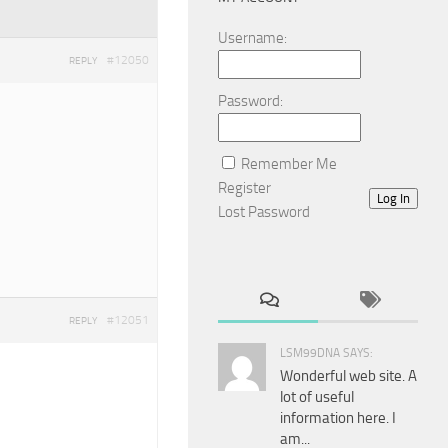
Username:
#12050
REPLY
Password:
Remember Me
Register
Log In
Lost Password
#12051
REPLY
LSM99DNA SAYS:
Wonderful web site. A
lot of useful
information here. I
am...