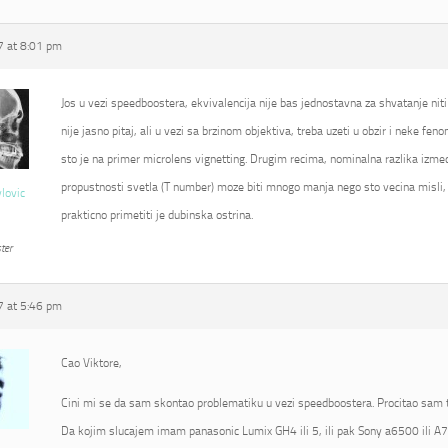
 at 8:01 pm
Jos u vezi speedboostera, ekvivalencija nije bas jednostavna za shvatanje niti
nije jasno pitaj, ali u vezi sa brzinom objektiva, treba uzeti u obzir i neke fe
sto je na primer microlens vignetting. Drugim recima, nominalna razlika izmed
propustnosti svetla (T number) moze biti mnogo manja nego sto vecina misli, 
vlovic
prakticno primetiti je dubinska ostrina.
ter
 at 5:46 pm
Cao Viktore,
Cini mi se da sam skontao problematiku u vezi speedboostera. Procitao sam t
Da kojim slucajem imam panasonic Lumix GH4 ili 5, ili pak Sony a6500 ili A7R