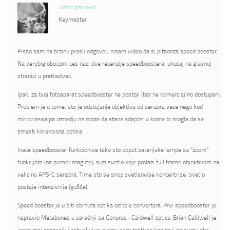
viktor pavlovic
Keymaster
Pisao sam na brzinu prosli odgovor, nisam video da si pitaonza speed booster.
Na verybiglobo.com ces naci dve recenzije speedboostera, ukucaj na glavnoj
stranici u pretrazivac.
Ipak, za tvoj fotoaparat speedbooster ne postoji (bar ne komerciajlno dostupan).
Problem je u tome, sto je odstojanje objektiva od senzora vece nego kod
mirrorlessa pa izmedju ne moze da stane adapter u kome bi mogla da se
smesti korekciona optika.
Inace speedbooster funkcionise tako sto poput baterijske lampe sa “zoom”
funkcijom (na primer maglite), suzi svetlo koje prolazi full frame objektivom na
velicinu APS-C senzora. Time sto se snop svetlanvise koncentrise, svetlo
postaje intenzivnije (gušće).
Speed booster je u biti obrnuta optika od tele convertera. Prvi speedbooster je
napravio Metabones u saradnji sa Conurus i Caldwell optics. Brian Caldwell je