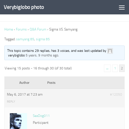
Verybiglobo photo
Home
›
Forums
›
Q&A Forum
›
Sigma VS. Samyang
Tagged:
samyang 85
,
sigma 85
This topic contains 29 replies, has 3 voices, and was last updated by
verybiglobo
5 years, 9 months ago
.
Viewing 15 posts - 16 through 30 (of 30 total)
←
1
2
Author
Posts
May 6, 2017 at 7:23 am
#12050
REPLY
SeaDog011
Participant