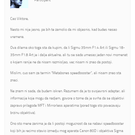
Participant
Cao Viktore,
Nesto mi nije jasno, pa bih te zamolio da mi objasnis, kad budes nasao
vremena.
Ova dilema oko toga sta da kupim, da li Sigmu 35mm F1.4 Art ili Sigmu 18-
35mm F1.8 Art je i dalje aktuelna, ali tu se sada umesao jedan novi momenat
o kojem ranije ne da nisam razmisljao, vec nisam ni znao da postoji.
Mislim, cuo sam za termin “Metabones speedbooster”, ali nisam znao sta
znaci.
Ne znam ni sada, da budem iskren. Razumem da je to svojevrsni adapter, ali
informacije koje mogu da nadjem, govore o tome da je svrha da se objektivi
zapravo prilagode MFT i Mirrorless aparatima (pored toga sto povecavaju
brzinu objektiva).
Ono sto mene zanima je da li postoji mogucnost da se nabavi speedbooster
koji bih ja recimo stavio izmedju mog aparata Canon 80D i objektiva Sigma