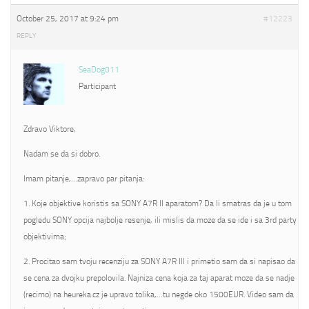
October 25, 2017 at 9:24 pm
#12223
REPLY
SeaDog011
Participant
Zdravo Viktore,
Nadam se da si dobro.
Imam pitanje,…zapravo par pitanja:
1. Koje objektive koristis sa SONY A7R II aparatom? Da li smatras da je u tom
pogledu SONY opcija najbolje resenje, ili mislis da moze da se ide i sa 3rd party
objektivima;
2. Procitao sam tvoju recenziju za SONY A7R III i primetio sam da si napisao da
se cena za dvojku prepolovila. Najniza cena koja za taj aparat moze da se nadje
(recimo) na heureka.cz je upravo tolika,…tu negde oko 1500EUR. Video sam da