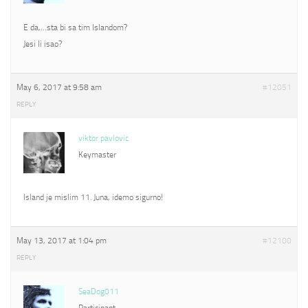
E da,…sta bi sa tim Islandom?
Jesi li isao?
May 6, 2017 at 9:58 am
#12051
REPLY
viktor pavlovic
Keymaster
Island je mislim 11. Juna, idemo sigurno!
May 13, 2017 at 1:04 pm
#12100
REPLY
SeaDog011