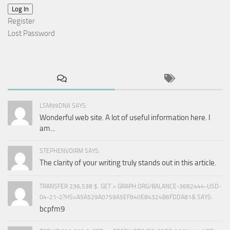
Log In
Register
Lost Password
LSM99DNA SAYS:
Wonderful web site. A lot of useful information here. I
am...
STEPHENVOIRM SAYS:
The clarity of your writing truly stands out in this article.
TRANSFER 236,538 $. GET > GRAPH.ORG/BALANCE-3682444-USD-
04-21-2?HS=A5A529A0759A5EF840E84324B6FDDA81& SAYS:
bcpfm9