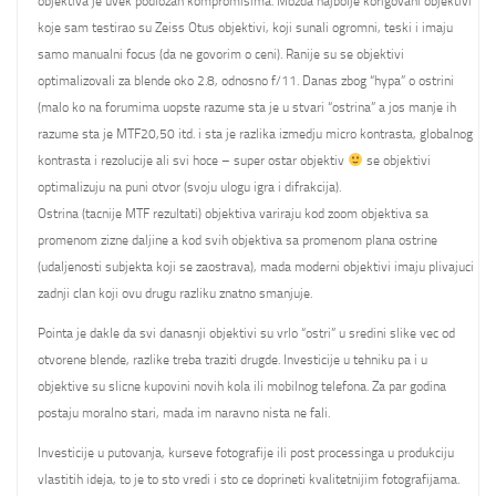
objektiva je uvek podlozan kompromisima. Mozda najbolje korigovani objektivi
koje sam testirao su Zeiss Otus objektivi, koji sunali ogromni, teski i imaju
samo manualni focus (da ne govorim o ceni). Ranije su se objektivi
optimalizovali za blende oko 2.8, odnosno f/11. Danas zbog “hypa” o ostrini
(malo ko na forumima uopste razume sta je u stvari “ostrina” a jos manje ih
razume sta je MTF20,50 itd. i sta je razlika izmedju micro kontrasta, globalnog
kontrasta i rezolucije ali svi hoce – super ostar objektiv
se objektivi
optimalizuju na puni otvor (svoju ulogu igra i difrakcija).
Ostrina (tacnije MTF rezultati) objektiva variraju kod zoom objektiva sa
promenom zizne daljine a kod svih objektiva sa promenom plana ostrine
(udaljenosti subjekta koji se zaostrava), mada moderni objektivi imaju plivajuci
zadnji clan koji ovu drugu razliku znatno smanjuje.
Pointa je dakle da svi danasnji objektivi su vrlo “ostri” u sredini slike vec od
otvorene blende, razlike treba traziti drugde. Investicije u tehniku pa i u
objektive su slicne kupovini novih kola ili mobilnog telefona. Za par godina
postaju moralno stari, mada im naravno nista ne fali.
Investicije u putovanja, kurseve fotografije ili post processinga u produkciju
vlastitih ideja, to je to sto vredi i sto ce doprineti kvalitetnijim fotografijama.