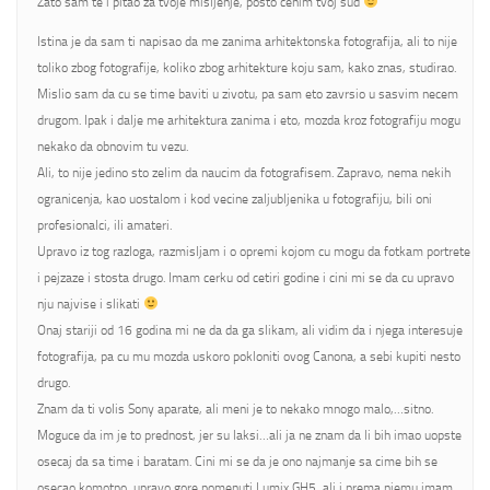
Zato sam te i pitao za tvoje misljenje, posto cenim tvoj sud
Istina je da sam ti napisao da me zanima arhitektonska fotografija, ali to nije
toliko zbog fotografije, koliko zbog arhitekture koju sam, kako znas, studirao.
Mislio sam da cu se time baviti u zivotu, pa sam eto zavrsio u sasvim necem
drugom. Ipak i dalje me arhitektura zanima i eto, mozda kroz fotografiju mogu
nekako da obnovim tu vezu.
Ali, to nije jedino sto zelim da naucim da fotografisem. Zapravo, nema nekih
ogranicenja, kao uostalom i kod vecine zaljubljenika u fotografiju, bili oni
profesionalci, ili amateri.
Upravo iz tog razloga, razmisljam i o opremi kojom cu mogu da fotkam portrete
i pejzaze i stosta drugo. Imam cerku od cetiri godine i cini mi se da cu upravo
nju najvise i slikati
Onaj stariji od 16 godina mi ne da da ga slikam, ali vidim da i njega interesuje
fotografija, pa cu mu mozda uskoro pokloniti ovog Canona, a sebi kupiti nesto
drugo.
Znam da ti volis Sony aparate, ali meni je to nekako mnogo malo,…sitno.
Moguce da im je to prednost, jer su laksi…ali ja ne znam da li bih imao uopste
osecaj da sa time i baratam. Cini mi se da je ono najmanje sa cime bih se
osecao komotno, upravo gore pomenuti Lumix GH5, ali i prema njemu imam