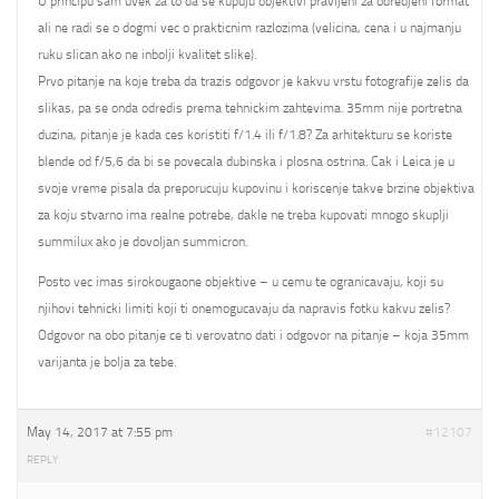
U principu sam uvek za to da se kupuju objektivi pravljeni za odredjeni format
ali ne radi se o dogmi vec o prakticnim razlozima (velicina, cena i u najmanju
ruku slican ako ne inbolji kvalitet slike).
Prvo pitanje na koje treba da trazis odgovor je kakvu vrstu fotografije zelis da
slikas, pa se onda odredis prema tehnickim zahtevima. 35mm nije portretna
duzina, pitanje je kada ces koristiti f/1.4 ili f/1.8? Za arhitekturu se koriste
blende od f/5,6 da bi se povecala dubinska i plosna ostrina. Cak i Leica je u
svoje vreme pisala da preporucuju kupovinu i koriscenje takve brzine objektiva
za koju stvarno ima realne potrebe, dakle ne treba kupovati mnogo skuplji
summilux ako je dovoljan summicron.
Posto vec imas sirokougaone objektive – u cemu te ogranicavaju, koji su
njihovi tehnicki limiti koji ti onemogucavaju da napravis fotku kakvu zelis?
Odgovor na obo pitanje ce ti verovatno dati i odgovor na pitanje – koja 35mm
varijanta je bolja za tebe.
May 14, 2017 at 7:55 pm
#12107
REPLY