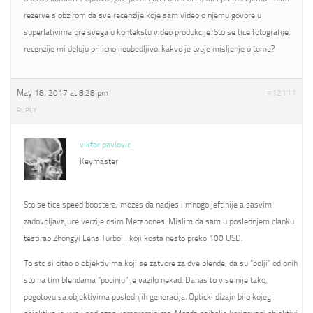
rezerve s obzirom da sve recenzije koje sam video o njemu govore u
superlativima pre svega u kontekstu video produkcije. Sto se tice fotografije,
recenzije mi deluju prilicno neubedljivo. kakvo je tvoje misljenje o tome?
May 18, 2017 at 8:28 pm
#12111
REPLY
viktor pavlovic
Keymaster
Sto se tice speed boostera, mozes da nadjes i mnogo jeftinije a sasvim
zadovoljavajuce verzije osim Metabones. Mislim da sam u poslednjem clanku
testirao Zhongyi Lens Turbo II koji kosta nesto preko 100 USD.
To sto si citao o objektivima koji se zatvore za dve blende, da su “bolji” od onih
sto na tim blendama “pocinju” je vazilo nekad. Danas to vise nije tako,
pogotovu sa objektivima poslednjih generacija. Opticki dizajn bilo kojeg