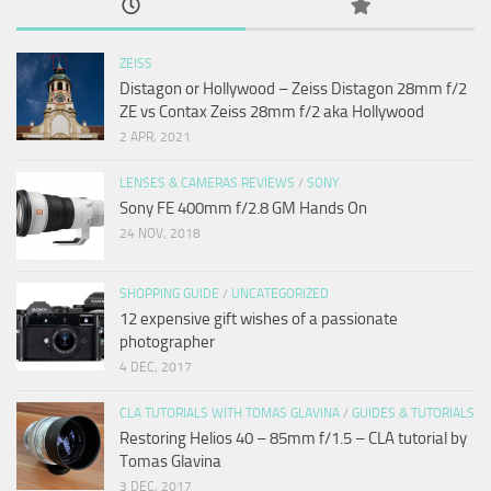
ZEISS
Distagon or Hollywood – Zeiss Distagon 28mm f/2
ZE vs Contax Zeiss 28mm f/2 aka Hollywood
2 APR, 2021
LENSES & CAMERAS REVIEWS
/
SONY
Sony FE 400mm f/2.8 GM Hands On
24 NOV, 2018
SHOPPING GUIDE
/
UNCATEGORIZED
12 expensive gift wishes of a passionate
photographer
4 DEC, 2017
CLA TUTORIALS WITH TOMAS GLAVINA
/
GUIDES & TUTORIALS
Restoring Helios 40 – 85mm f/1.5 – CLA tutorial by
Tomas Glavina
3 DEC, 2017