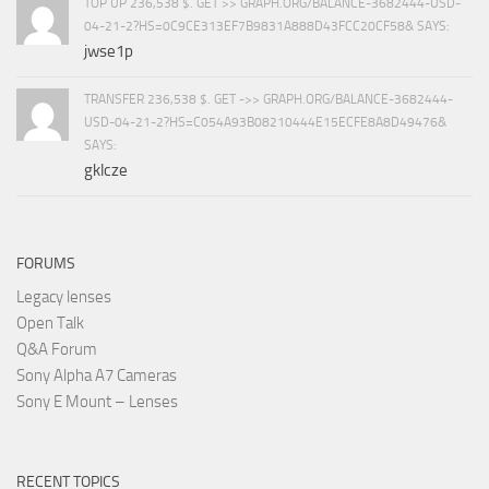
TOP UP 236,538 $. GET >> GRAPH.ORG/BALANCE-3682444-USD-
04-21-2?HS=0C9CE313EF7B9831A888D43FCC20CF58& SAYS:
jwse1p
TRANSFER 236,538 $. GET ->> GRAPH.ORG/BALANCE-3682444-
USD-04-21-2?HS=C054A93B08210444E15ECFE8A8D49476&
SAYS:
gklcze
FORUMS
Legacy lenses
Open Talk
Q&A Forum
Sony Alpha A7 Cameras
Sony E Mount – Lenses
RECENT TOPICS