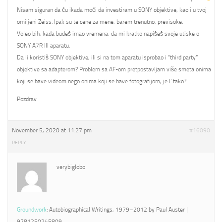
Nisam siguran da ću ikada moći da investiram u SONY objektive, kao i u tvoj
omiljeni Zeiss. Ipak su te cene za mene, barem trenutno, previsoke.
Voleo bih, kada budeš imao vremena, da mi kratko napišeš svoje utiske o
SONY A7R III aparatu.
Da li koristiš SONY objektive, ili si na tom aparatu isprobao i “third party”
objektive sa adapterom? Problem sa AF-om pretpostavljam više smeta onima
koji se bave videom nego onima koji se bave fotografijom, je l’ tako?
Pozdrav
November 5, 2020 at 11:27 pm
#16090
REPLY
verybiglobo
Groundwork
: Autobiographical Writings, 1979–2012 by Paul Auster |
9781250245809