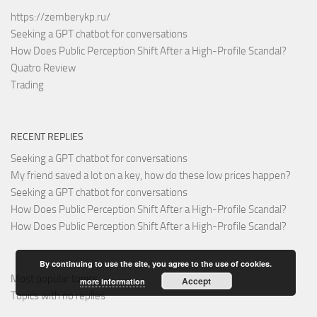
https://zemberykp.ru/
Seeking a GPT chatbot for conversations
How Does Public Perception Shift After a High-Profile Scandal?
Quatro Review
Trading
RECENT REPLIES
Seeking a GPT chatbot for conversations
My friend saved a lot on a key, how do these low prices happen?
Seeking a GPT chatbot for conversations
How Does Public Perception Shift After a High-Profile Scandal?
How Does Public Perception Shift After a High-Profile Scandal?
By continuing to use the site, you agree to the use of cookies.
Most popular topics
Accept
more information
Topics with no replies