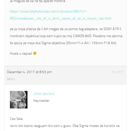
je moguce da se na taj aparat montira
https://www.bhphotovideo.com/c/product/983747-
REG/metabones_mb_ef_e_bm3_canon_ef_to_e_mount_nex.html
pa je moje pitanje da li bih mogao da uz pomoc tog adaptera, na SONY A7R II
montiram objektive koje sam kupio za moj CANON 80D. Posebno me zanima
ta opcija za moja dva Sigma objektiva (35mm f1.4 Art i 135mm f1.8 Art).
Hvala u napred
December 4, 2017 at 8:53 pm
#12377
REPLY
viktor pavlovic
Keymaster
Cao Sale,
izvini sto kasno reagujem bio sam u guzvi. Obe Sigme mozes da koristis sa