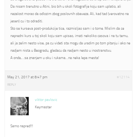
Da nisam trenutno u Atini, bio bih u skoli fotografije koju sam uplatio, ali
nazalost morao da odlozim zbog poslovnih obaveza. Ali, kad tad (verovatno na
jesen) cu i to odraditi.
Sto se kurseva post-produkcije tice, razmisljao sam i o tome. Mislim da ce
napredni kurs u toj skoli koju sam upisao, imati nekoliko casova i na tu temu,
ali ja zelim nesto vise, pa cu videti sta mogu da uradim po tom pitanju i ako ne
nadjem nista u Beogradu, gledacu da nadjem nesto u inostranstvu.
A onda,…sa znanjem u oku i rukama…na neka lepa mesta!
May 21, 2017 at 8:47 pm
#12114
REPLY
viktor pavlovic
Keymaster
Samo napred!!!