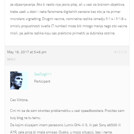
za objasnjavanje. Ako ti nesto nije jasno pitaj, ali u vezi sa brzinom objektiva,
treba uzeti u obzir i neke fenomene digitalnih senzora kao sto je na primer
microlens vignetting. Drugim recima, nominalna razlika izmedju f/1.4 i f/1.8 u
smislu propustnosti svetla (T number) moze biti mnogo manja nego sto vecina
misli, pa jedina razlika koju ces prakticno primetiti je dubinska ostrina.
May 16, 2017 at 5:46 pm
#12110
REPLY
SeaDog011
Participant
Cao Viktore,
Cini mi se da sam skontao problematiku u vezi speedboostera. Procitao sam
tvoj blog na tu temu.
Da kojim slucajem imam panasonic Lumix GH4 ili 5, ili pak Sony a6500 ili
A7R, cela prica bi imala smisao. Ovako, u mojoj situaciji, bas i nema.