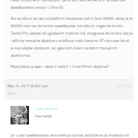
inace moj poznanik i zahvaljujuci njemu sam testirao kao prvi na svetu oba
Speedboostera (verzija I i Ultra (II))
Ako se odlucis za neku od platformi (savetovao sam ti Sony A6000, danas je to
A6500) moci ces da koristis speedbooster. Isto tako bi mogao da koristis
Techart Pro, adapter sa ugradjenim motorom koji omogucava da koristis starije
i jeftinije manualne objektive u autofocus modu (naravno, AF nije super brz ali
ja ovaj adapter obozavam, jer uglavnom slikam sa starim manualnim
objektivima.)
Moje pitanje je opet – zasto ti treba f/1.4 kod 35mm objektiva?
May 14, 2017 at 8:01 pm
#12108
REPLY
viktor pavlovic
Keymaster
Jos u vezi speedboostera, ekvivalencija nije bas jednostavna za shvatanje niti