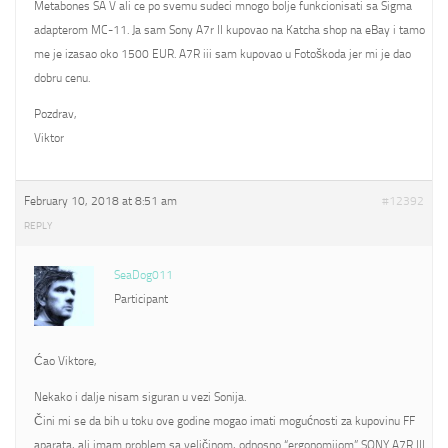
Metabones SA V ali ce po svemu sudeci mnogo bolje funkcionisati sa Sigma
adapterom MC-11. Ja sam Sony A7r II kupovao na Katcha shop na eBay i tamo
me je izasao oko 1500 EUR. A7R iii sam kupovao u Fotoškoda jer mi je dao
dobru cenu.
Pozdrav,
Viktor
February 10, 2018 at 8:51 am
#12392
REPLY
SeaDog011
Participant
Ćao Viktore,
Nekako i dalje nisam siguran u vezi Sonija.
Čini mi se da bih u toku ove godine mogao imati mogućnosti za kupovinu FF
aparata, ali imam problem sa veličinom, odnosno “ergonomijom” SONY A7R III