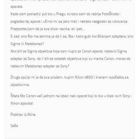
aparata.
Kada sam poslednji put bio u Pragu, svratio sam do radnje FotoŠkoda i
pogledao taj aparat i učinio mi se jako mali i nekako nezgodan za rukovanje.
Pretpostavljam da je sve stvar navike, ali ipak…
E sad, ono što me zanima je da li se, šta i kako gubi korišćenjem adaptera, bilo
Sigma ili Metabones?
Ako bih za Sigma objektive koje sam kupio za Canon aparat, nabavio Sigma
adapter za Sony, da li bih za ostatak objektiva koji su marke Canon, morao da
nabavim Metabones adapter za Sony?
Druga opcija mi je da sve prodam, kupim Nikon d850 i krenem ispočetka sa
objektivima.
Šteta što Canon već jednom ne izbaci neki aparat koji bi bio u klasi ovih Sony i
Nikon aparata!
Pozdrav iz Atine
Saša