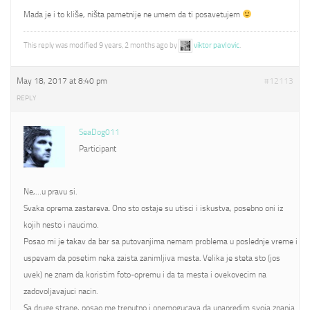
Mada je i to kliše, ništa pametnije ne umem da ti posavetujem
This reply was modified 9 years, 2 months ago by
viktor pavlovic
.
May 18, 2017 at 8:40 pm
#12113
REPLY
SeaDog011
Participant
Ne,…u pravu si.
Svaka oprema zastareva. Ono sto ostaje su utisci i iskustva, posebno oni iz
kojih nesto i naucimo.
Posao mi je takav da bar sa putovanjima nemam problema u poslednje vreme i
uspevam da posetim neka zaista zanimljiva mesta. Velika je steta sto (jos
uvek) ne znam da koristim foto-opremu i da ta mesta i ovekovecim na
zadovoljavajuci nacin.
Sa druge strane, posao me trenutno i onemogucava da unapredim svoja znanja.