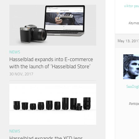
viktor pa
Keymas
May 13, 2017
NEWS
Hasselblad expands into E-commerce
with the launch of ‘Hasselblad Store’
30 NOV, 2017
SeaDog
Particip
NEWS
Hasselblad expands the XCD lens