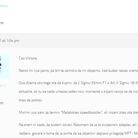
vlovic
ter
 at 1:04 pm
Cao Viktore,
Nesto mi nije jasno, pa bih te zamolio da mi objasnis, kad budes nasao vrem
Ova dilema oko toga sta da kupim, da li Sigmu 35mm F1.4 Art ili Sigmu 18-3
011
aktuelna, ali tu se sada umesao jedan novi momenat o kojem ranije ne da nis
znao da postoji.
ant
Mislim, cuo sam za termin “Metabones speedbooster”, ali nisam znao sta zna
Ne znam ni sada, da budem iskren. Razumem da je to svojevrsni adapter, ali 
nadjem, govore o tome da je svrha da se objektivi zapravo prilagode MFT i Mi