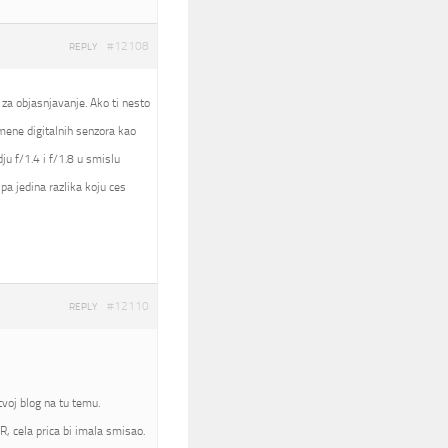
#12108
REPLY
 za objasnjavanje. Ako ti nesto
nomene digitalnih senzora kao
ju f/1.4 i f/1.8 u smislu
pa jedina razlika koju ces
#12110
REPLY
voj blog na tu temu.
, cela prica bi imala smisao.