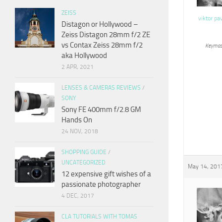
ZEISS
viktor pa
Distagon or Hollywood –
Zeiss Distagon 28mm f/2 ZE
vs Contax Zeiss 28mm f/2
Keymas
aka Hollywood
2 APR, 2021
LENSES & CAMERAS REVIEWS
/
SONY
Sony FE 400mm f/2.8 GM
Hands On
24 NOV, 2018
SHOPPING GUIDE
/
UNCATEGORIZED
May 14, 2017
12 expensive gift wishes of a
passionate photographer
4 DEC, 2017
CLA TUTORIALS WITH TOMAS