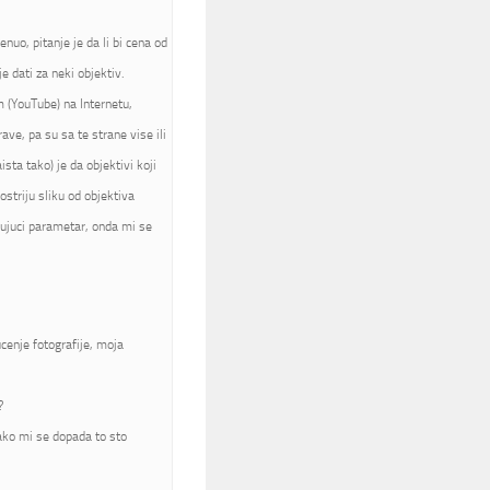
nuo, pitanje je da li bi cena od
 dati za neki objektiv.
m (YouTube) na Internetu,
rave, pa su sa te strane vise ili
sta tako) je da objektivi koji
ostriju sliku od objektiva
jujuci parametar, onda mi se
cenje fotografije, moja
?
jako mi se dopada to sto