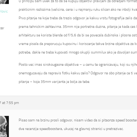
U principu sam uvek za to da se kupuju objektivi pravljeni za odredjeni format
prakticnim razlozima (velicina, cena i u najmanju ruku slican ako ne inbolji kval
vlovic
Prvo pitanje na koje treba da trazis odgovor je kakvu vrstu fotografije zelis d
prema tehnickim zahtevima. 35mm nije portretna duzina, pitanje je kada ces kor
ter
arhitekturu se koriste blende od f/5,6 da bi se povecala dubinska i plosna ostr
vreme pisala da preporucuju kupovinu i koriscenje takve brzine objektiva za k
potrebe, dakle ne treba kupovati mnogo skuplji summilux ako je dovoljan su
Posto vec imas sirokougaone objektive – u cemu te ogranicavaju, koji su njihovi
onemogucavaju da napravis fotku kakvu zelis? Odgovor na obo pitanje ce ti ve
pitanje – koja 35mm varijanta je bolja za tebe.
 at 7:55 pm
Pisao sam na brzinu prosli odgovor, nisam video da si pitaonza speed booster
dve recenzije speedboostera, ukucaj na glavnoj stranici u pretrazivac.