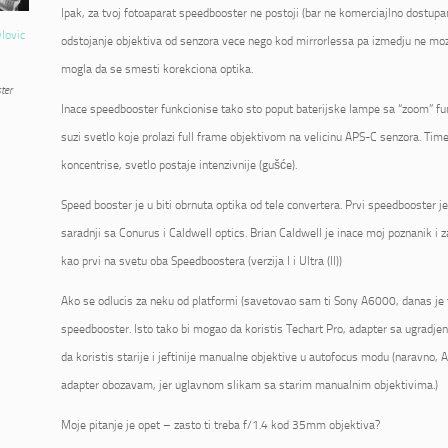
Ipak, za tvoj fotoaparat speedbooster ne postoji (bar ne komerciajlno dostupan
vlovic
odstojanje objektiva od senzora vece nego kod mirrorlessa pa izmedju ne mo
mogla da se smesti korekciona optika.
ter
Inace speedbooster funkcionise tako sto poput baterijske lampe sa “zoom” fu
suzi svetlo koje prolazi full frame objektivom na velicinu APS-C senzora. Tim
koncentrise, svetlo postaje intenzivnije (gušće).
Speed booster je u biti obrnuta optika od tele convertera. Prvi speedbooster 
saradnji sa Conurus i Caldwell optics. Brian Caldwell je inace moj poznanik i 
kao prvi na svetu oba Speedboostera (verzija I i Ultra (II))
Ako se odlucis za neku od platformi (savetovao sam ti Sony A6000, danas je 
speedbooster. Isto tako bi mogao da koristis Techart Pro, adapter sa ugrad
da koristis starije i jeftinije manualne objektive u autofocus modu (naravno, AF
adapter obozavam, jer uglavnom slikam sa starim manualnim objektivima.)
Moje pitanje je opet – zasto ti treba f/1.4 kod 35mm objektiva?