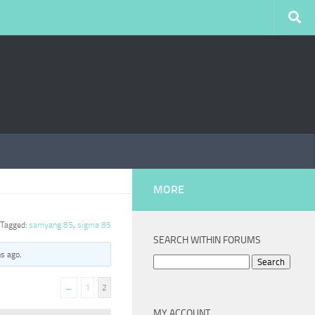
MORE
Tagged:
samyang 85
,
sigma 85
SEARCH WITHIN FORUMS
hs ago
.
Search
for:
←
1
2
MY ACCOUNT