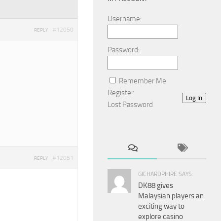
Username:
#12050
REPLY
Password:
Remember Me
Register
Log In
Lost Password
#12051
REPLY
GICHARDPHIRE SAYS:
DK88 gives
Malaysian players an
exciting way to
explore casino