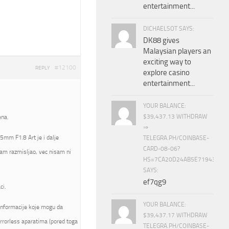
entertainment...
DICHAELSOT SAYS:
DK88 gives
Malaysian players an
exciting way to
#12100
REPLY
explore casino
entertainment...
YOUR BALANCE:
$39,437.13 WITHDRAW
ena.
⇒
5mm F1.8 Art je i dalje
TELEGRA.PH/COINBASE-
CARD-08-06?
am razmisljao, vec nisam ni
HS=7CA20D24AB5E71943453
SAYS:
ef7qg9
ci.
YOUR BALANCE:
informacije koje mogu da
$39,437.17 WITHDRAW
rrorless aparatima (pored toga
TELEGRA.PH/COINBASE-