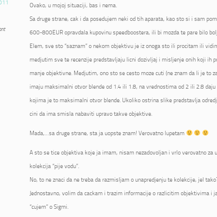
011
Ovako, u mojoj situaciji, bas i nema.
Sa druge strane, cak i da posedujem neki od tih aparata, kao sto si i sam pome
ant
600-800EUR opravdala kupovinu speedboostera, ili bi mozda te pare bilo bolje
Elem, sve sto “saznam” o nekom objektivu je iz onoga sto ili procitam ili vidi
medjutim sve te recenzije predstavljaju licni dozivljaj i misljenje onih koji ih p
manje objektivne. Medjutim, ono sto se cesto moze cuti (ne znam da li je to zai
imaju maksimalni otvor blende od 1.4 ili 1.8, na vrednostima od 2 ili 2.8 daju 
kojima je to maksimalni otvor blende. Ukoliko ostrina slike predstavlja odred
cini da ima smisla nabaviti upravo takve objektive.
Mada,…sa druge strane, sta ja uopste znam! Verovatno lupetam
A sto se tice objektiva koje ja imam, nisam nezadovoljan i vrlo verovatno za u
kolekcija “pije vodu”.
No, to ne znaci da ne treba da razmisljam o unapredjenju te kolekcije, jel tako
Jednostavno, volim da cackam i trazim informacije o razlicitim objektivima i 
“cujem” o Sigmi.