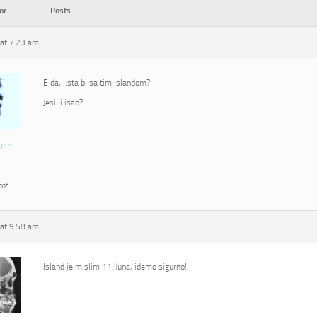
or
Posts
at 7:23 am
E da,…sta bi sa tim Islandom?
Jesi li isao?
011
ant
at 9:58 am
Island je mislim 11. Juna, idemo sigurno!