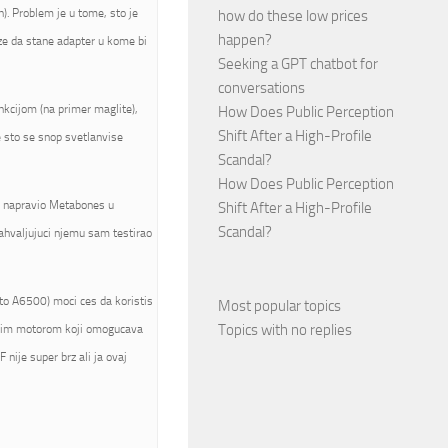
). Problem je u tome, sto je
how do these low prices
happen?
ze da stane adapter u kome bi
Seeking a GPT chatbot for
conversations
nkcijom (na primer maglite),
How Does Public Perception
Shift After a High-Profile
e sto se snop svetlanvise
Scandal?
How Does Public Perception
je napravio Metabones u
Shift After a High-Profile
Scandal?
zahvaljujuci njemu sam testirao
to A6500) moci ces da koristis
Most popular topics
Topics with no replies
jenim motorom koji omogucava
 nije super brz ali ja ovaj