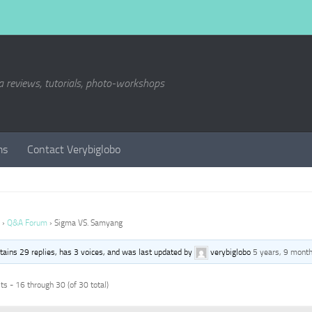
a reviews, tutorials, photo-workshops
ms
Contact Verybiglobo
›
Q&A Forum
›
Sigma VS. Samyang
ntains 29 replies, has 3 voices, and was last updated by
verybiglobo
5 years, 9 mont
s - 16 through 30 (of 30 total)