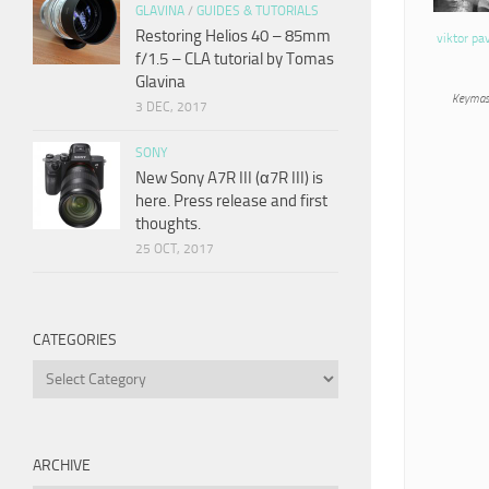
GLAVINA
/
GUIDES & TUTORIALS
Restoring Helios 40 – 85mm
viktor pa
f/1.5 – CLA tutorial by Tomas
Glavina
Keymas
3 DEC, 2017
SONY
New Sony A7R III (α7R III) is
here. Press release and first
thoughts.
25 OCT, 2017
CATEGORIES
Categories
ARCHIVE