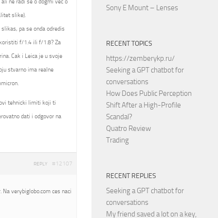
 ali ne radi se o dogmi vec o
Sony E Mount – Lenses
itet slike).
a slikas, pa se onda odredis
istiti f/1.4 ili f/1.8? Za
RECENT TOPICS
ina. Cak i Leica je u svoje
https://zemberykp.ru/
Seeking a GPT chatbot for
oju stvarno ima realne
conversations
mmicron.
How Does Public Perception
 tehnicki limiti koji ti
Shift After a High-Profile
Scandal?
rovatno dati i odgovor na
Quatro Review
Trading
#12107
REPLY
RECENT REPLIES
Seeking a GPT chatbot for
. Na verybiglobo.com ces naci
conversations
My friend saved a lot on a key,