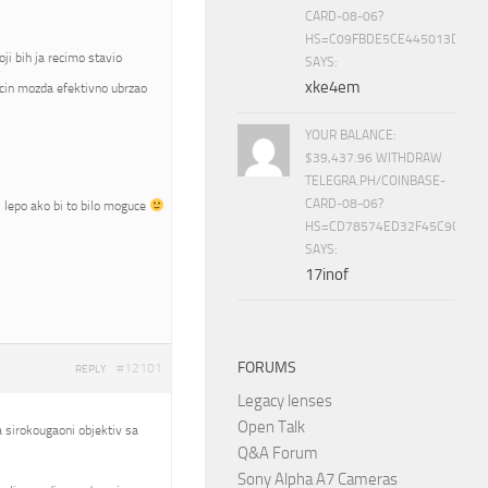
CARD-08-06?
HS=C09FBDE5CE445013D70A
i bih ja recimo stavio
SAYS:
xke4em
cin mozda efektivno ubrzao
YOUR BALANCE:
$39,437.96 WITHDRAW
TELEGRA.PH/COINBASE-
CARD-08-06?
bi lepo ako bi to bilo moguce
HS=CD78574ED32F45C9CC84
SAYS:
17inof
FORUMS
#12101
REPLY
Legacy lenses
Open Talk
ba sirokougaoni objektiv sa
Q&A Forum
Sony Alpha A7 Cameras