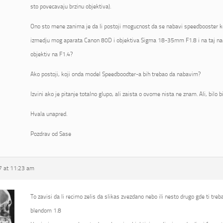
sto povecavaju brzinu objektiva).
Ono sto mene zanima je da li postoji mogucnost da se nabavi speedbooster koj
izmedju mog aparata Canon 80D i objektiva Sigma 18-35mm F1.8 i na taj na
objektiv na F1.4?
Ako postoji, koji onda model Speedboodter-a bih trebao da nabavim?
Izvini ako je pitanje totalno glupo, ali zaista o ovome nista ne znam. Ali, bilo 
Hvala unapred.
Pozdrav od Sase
 at 11:23 am
To zavisi da li recimo zelis da slikas zvezdano nebo ili nesto drugo gde ti tre
blendom 1.8