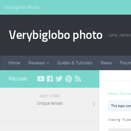
Verybiglobo Photo
Verybiglobo photo
Lens, camer
Home
Reviews
Guides & Tutorials
News
Foru
FOLLOW:
Home
›
Forums
NEXT STORY
Unique lenses
This topic co
Viewing 15 post