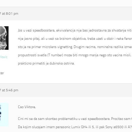
 at 8:01 pm
Jos u vezi speedboostera, ekvivalencija nije bas jednostavna za shvatanje niti
nije jasno pitaj, ali u vezi sa brzinom objektiva, treba uzeti u obzir i neke fe
sto je na primer microlens vignetting. Drugim recima, nominalna razlika izmed
propustnosti svetla (T number) moze biti mnogo manja nego sto vecina misli, 
vlovic
prakticno primetiti je dubinska ostrina.
ter
 at 5:46 pm
Cao Viktore,
Cini mi se da sam skontao problematiku u vezi speedboostera. Procitao sam t
Da kojim slucajem imam panasonic Lumix GH4 ili 5, ili pak Sony a6500 ili A7R