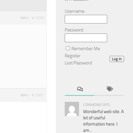
Username:
#12050
REPLY
Password:
Remember Me
Register
Log In
Lost Password
#12051
REPLY
LSM99DNA SAYS:
Wonderful web site. A
lot of useful
information here. I
am...