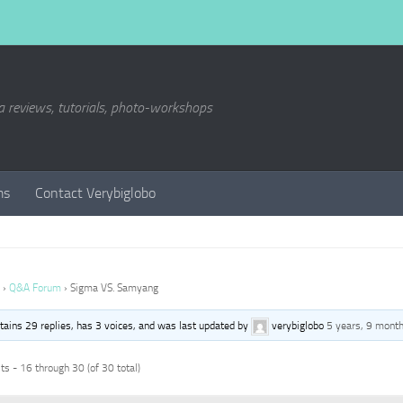
a reviews, tutorials, photo-workshops
ms
Contact Verybiglobo
›
Q&A Forum
›
Sigma VS. Samyang
ntains 29 replies, has 3 voices, and was last updated by
verybiglobo
5 years, 9 mont
s - 16 through 30 (of 30 total)