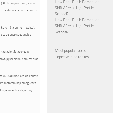
How Does Public Perception
). Problem je u tome, sto je
Shift After a High-Profile
ze da stane adapter u kome bi
Scandal?
How Does Public Perception
Shift After a High-Profile
nkcijom (na primer maglite),
Scandal?
e sto se snop svetlanvise
Most popular topics
je napravio Metabones u
Topics with no replies
zahvaljujuci njemu sam testirao
to A6500) moci ces da koristis
jenim motorom koji omogucava
 nije super brz ali ja ovaj