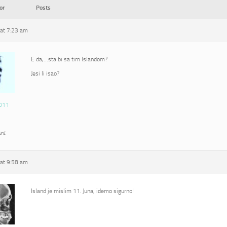
or
Posts
at 7:23 am
E da,…sta bi sa tim Islandom?
Jesi li isao?
011
ant
at 9:58 am
Island je mislim 11. Juna, idemo sigurno!