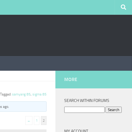
MORE
Tagged:
samyang 85
,
sigma 85
SEARCH WITHIN FORUMS
hs ago
.
Search
for:
←
1
2
MY ACCOUNT