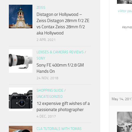
ZEISS
viktor pa
Distagon or Hollywood –
Zeiss Distagon 28mm f/2 ZE
vs Contax Zeiss 28mm f/2
Keymas
aka Hollywood
2 APR, 2021
LENSES & CAMERAS REVIEWS
/
SONY
Sony FE 400mm f/2.8 GM
Hands On
24 NOV, 2018
SHOPPING GUIDE
/
UNCATEGORIZED
May 14, 2017
12 expensive gift wishes of a
passionate photographer
4 DEC, 2017
CLA TUTORIALS WITH TOMAS