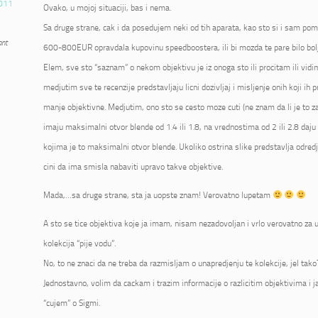
011
Ovako, u mojoj situaciji, bas i nema.
Sa druge strane, cak i da posedujem neki od tih aparata, kao sto si i sam pome
ant
600-800EUR opravdala kupovinu speedboostera, ili bi mozda te pare bilo bolje
Elem, sve sto “saznam” o nekom objektivu je iz onoga sto ili procitam ili vidi
medjutim sve te recenzije predstavljaju licni dozivljaj i misljenje onih koji ih p
manje objektivne. Medjutim, ono sto se cesto moze cuti (ne znam da li je to zai
imaju maksimalni otvor blende od 1.4 ili 1.8, na vrednostima od 2 ili 2.8 daju 
kojima je to maksimalni otvor blende. Ukoliko ostrina slike predstavlja odred
cini da ima smisla nabaviti upravo takve objektive.
Mada,…sa druge strane, sta ja uopste znam! Verovatno lupetam
A sto se tice objektiva koje ja imam, nisam nezadovoljan i vrlo verovatno za u
kolekcija “pije vodu”.
No, to ne znaci da ne treba da razmisljam o unapredjenju te kolekcije, jel tako
Jednostavno, volim da cackam i trazim informacije o razlicitim objektivima i 
“cujem” o Sigmi.