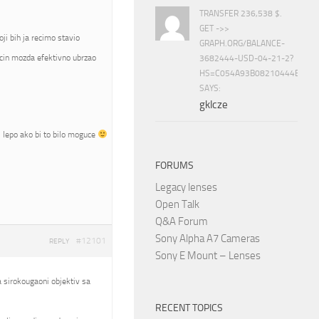
TRANSFER 236,538 $.
GET ->>
i bih ja recimo stavio
GRAPH.ORG/BALANCE-
cin mozda efektivno ubrzao
3682444-USD-04-21-2?
HS=C054A93B08210444E15E
SAYS:
gklcze
bi lepo ako bi to bilo moguce
FORUMS
Legacy lenses
Open Talk
Q&A Forum
Sony Alpha A7 Cameras
#12101
REPLY
Sony E Mount – Lenses
ba sirokougaoni objektiv sa
RECENT TOPICS