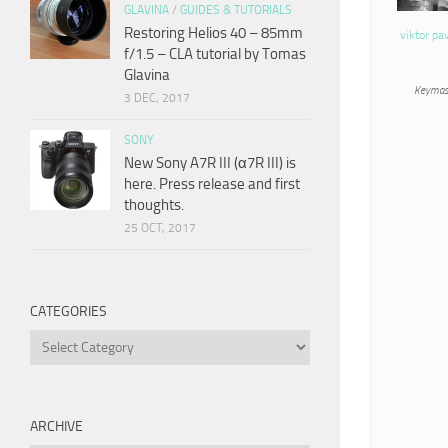
GLAVINA
/
GUIDES & TUTORIALS
Restoring Helios 40 – 85mm
viktor pa
f/1.5 – CLA tutorial by Tomas
Glavina
Keymas
3 DEC, 2017
SONY
New Sony A7R III (α7R III) is
here. Press release and first
thoughts.
25 OCT, 2017
CATEGORIES
Categories
ARCHIVE