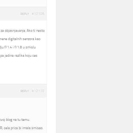
#12108
REPLY
 za objasnjavanje. Ako ti nesto
nomene digitalnih senzora kao
ju f/1.4 i f/1.8 u smislu
pa jedina razlika koju ces
#12110
REPLY
voj blog na tu temu.
, cela prica bi imala smisao.