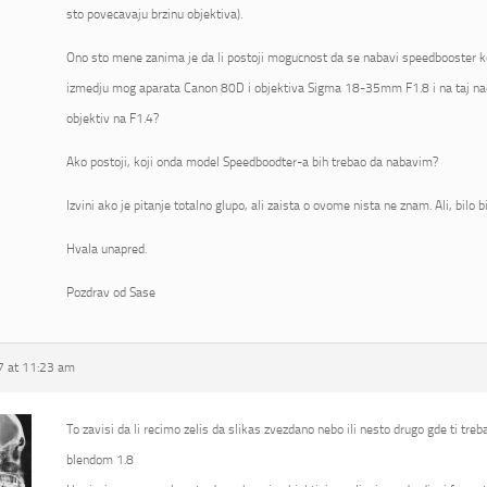
sto povecavaju brzinu objektiva).
Ono sto mene zanima je da li postoji mogucnost da se nabavi speedbooster koj
izmedju mog aparata Canon 80D i objektiva Sigma 18-35mm F1.8 i na taj na
objektiv na F1.4?
Ako postoji, koji onda model Speedboodter-a bih trebao da nabavim?
Izvini ako je pitanje totalno glupo, ali zaista o ovome nista ne znam. Ali, bilo 
Hvala unapred.
Pozdrav od Sase
 at 11:23 am
To zavisi da li recimo zelis da slikas zvezdano nebo ili nesto drugo gde ti tre
blendom 1.8