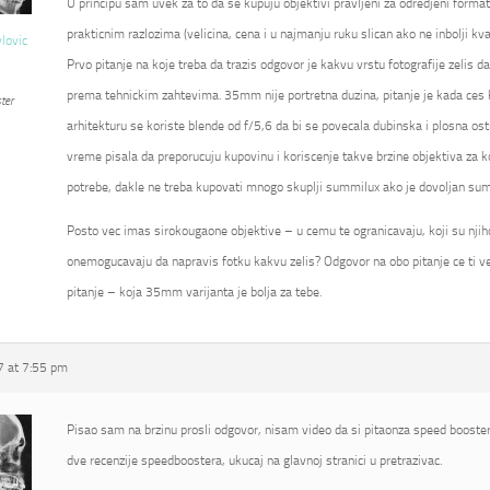
U principu sam uvek za to da se kupuju objektivi pravljeni za odredjeni format
prakticnim razlozima (velicina, cena i u najmanju ruku slican ako ne inbolji kval
vlovic
Prvo pitanje na koje treba da trazis odgovor je kakvu vrstu fotografije zelis d
prema tehnickim zahtevima. 35mm nije portretna duzina, pitanje je kada ces kor
ter
arhitekturu se koriste blende od f/5,6 da bi se povecala dubinska i plosna ostr
vreme pisala da preporucuju kupovinu i koriscenje takve brzine objektiva za k
potrebe, dakle ne treba kupovati mnogo skuplji summilux ako je dovoljan su
Posto vec imas sirokougaone objektive – u cemu te ogranicavaju, koji su njihovi
onemogucavaju da napravis fotku kakvu zelis? Odgovor na obo pitanje ce ti ve
pitanje – koja 35mm varijanta je bolja za tebe.
 at 7:55 pm
Pisao sam na brzinu prosli odgovor, nisam video da si pitaonza speed booster
dve recenzije speedboostera, ukucaj na glavnoj stranici u pretrazivac.