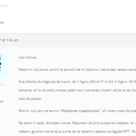
vlovic
ter
 at 1:04 pm
Cao Viktore,
Nesto mi nije jasno, pa bih te zamolio da mi objasnis, kad budes nasao vrem
Ova dilema oko toga sta da kupim, da li Sigmu 35mm F1.4 Art ili Sigmu 18-3
011
aktuelna, ali tu se sada umesao jedan novi momenat o kojem ranije ne da nis
znao da postoji.
ant
Mislim, cuo sam za termin “Metabones speedbooster”, ali nisam znao sta zna
Ne znam ni sada, da budem iskren. Razumem da je to svojevrsni adapter, ali 
nadjem, govore o tome da je svrha da se objektivi zapravo prilagode MFT i Mi