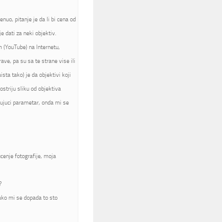
nuo, pitanje je da li bi cena od
 dati za neki objektiv.
m (YouTube) na Internetu,
rave, pa su sa te strane vise ili
sta tako) je da objektivi koji
ostriju sliku od objektiva
jujuci parametar, onda mi se
cenje fotografije, moja
?
jako mi se dopada to sto