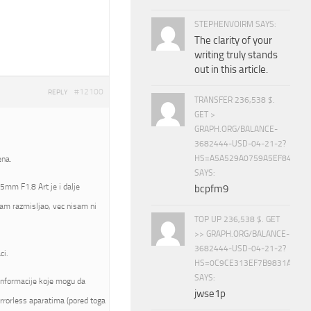
STEPHENVOIRM SAYS:
The clarity of your
writing truly stands
out in this article.
#12100
REPLY
TRANSFER 236,538 $.
GET >
GRAPH.ORG/BALANCE-
3682444-USD-04-21-2?
HS=A5A529A0759A5EF840E8
ena.
SAYS:
5mm F1.8 Art je i dalje
bcpfm9
am razmisljao, vec nisam ni
TOP UP 236,538 $. GET
>> GRAPH.ORG/BALANCE-
3682444-USD-04-21-2?
ci.
HS=0C9CE313EF7B9831A888D
SAYS:
informacije koje mogu da
jwse1p
rrorless aparatima (pored toga