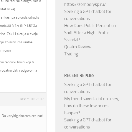
 ali ne radi se o dogmi vec o
https://zemberykp.ru/
itet slike).
Seeking a GPT chatbot for
a slikas, pa se onda odredis
conversations
How Does Public Perception
istiti f/1.4 ili f/1.8? Za
Shift After a High-Profile
ina. Cak i Leica je u svoje
Scandal?
oju stvarno ima realne
Quatro Review
mmicron.
Trading
 tehnicki limiti koji ti
rovatno dati i odgovor na
RECENT REPLIES
Seeking a GPT chatbot for
conversations
My friend saved a lot on a key,
#12107
REPLY
how do these low prices
happen?
. Na verybiglobo.com ces naci
Seeking a GPT chatbot for
conversations