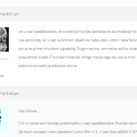
 at 8:01 pm
Jos u vezi speedboostera, ekvivalencija nije bas jednostavna za shvatanje niti
nije jasno pitaj, ali u vezi sa brzinom objektiva, treba uzeti u obzir i neke fe
sto je na primer microlens vignetting. Drugim recima, nominalna razlika izmed
propustnosti svetla (T number) moze biti mnogo manja nego sto vecina misli, 
vlovic
prakticno primetiti je dubinska ostrina.
ter
 at 5:46 pm
Cao Viktore,
Cini mi se da sam skontao problematiku u vezi speedboostera. Procitao sam t
Da kojim slucajem imam panasonic Lumix GH4 ili 5, ili pak Sony a6500 ili A7R