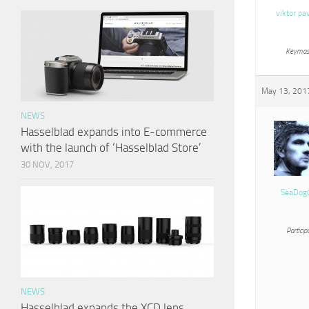
viktor pa
Keymas
May 13, 2017
NEWS
Hasselblad expands into E-commerce
with the launch of ‘Hasselblad Store’
30 NOV, 2017
SeaDog
Particip
NEWS
Hasselblad expands the XCD lens