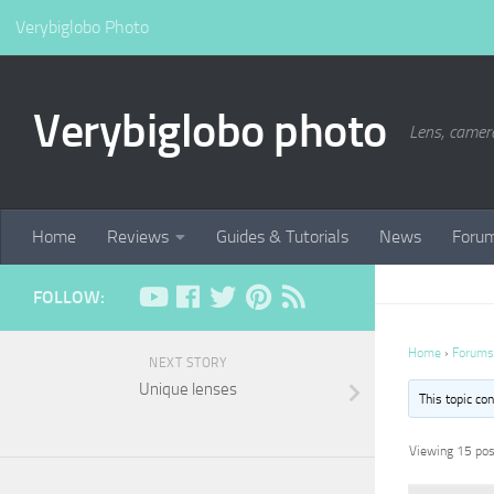
Verybiglobo Photo
Verybiglobo photo
Lens, camer
Home
Reviews
Guides & Tutorials
News
Foru
FOLLOW:
Home
›
Forums
NEXT STORY
Unique lenses
This topic co
Viewing 15 post