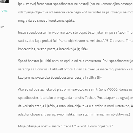
Ipak, za tvoj fotoaparat speedbooster ne postoji (bar ne komerciajlno dostupan
vlovic
odstojanje objektiva od senzora vece nego kod mirrorlessa pa izmedju ne mo
mogla da se smesti korekciona optika.
ter
Inace speedbooster funkcionise tako sto poput baterijske lampe sa “zoom” fu
suzi svetlo koje prolazi full frame objektivom na velicinu APS-C senzora. Tim
koncentrise, svetlo postaje intenzivnije (gušće).
Speed booster je u biti obrnuta optika od tele convertera. Prvi speedbooster 
saradnji sa Conurus i Caldwell optics. Brian Caldwell je inace moj poznanik i 
kao prvi na svetu oba Speedboostera (verzija I i Ultra (II))
Ako se odlucis za neku od platformi (savetovao sam ti Sony A6000, danas je 
speedbooster. Isto tako bi mogao da koristis Techart Pro, adapter sa ugrad
da koristis starije i jeftinije manualne objektive u autofocus modu (naravno, AF
adapter obozavam, jer uglavnom slikam sa starim manualnim objektivima.)
Moje pitanje je opet – zasto ti treba f/1.4 kod 35mm objektiva?