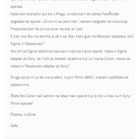
aparata.
Kada sam poslednji put bio u Pragu, svratio sam do radnje FotoŠkoda i
pogledao taj aparat i učinio mi se jako mali i nekako nezgodan za rukovanje.
Pretpostavljam da je sve stvar navike, ali ipak…
E sad, ono što me zanima je da li se, šta i kako gubi korišćenjem adaptera, bilo
Sigma ili Metabones?
Ako bih za Sigma objektive koje sam kupio za Canon aparat, nabavio Sigma
adapter za Sony, da li bih za ostatak objektiva koji su marke Canon, morao da
nabavim Metabones adapter za Sony?
Druga opcija mi je da sve prodam, kupim Nikon d850 i krenem ispočetka sa
objektivima.
Šteta što Canon već jednom ne izbaci neki aparat koji bi bio u klasi ovih Sony i
Nikon aparata!
Pozdrav iz Atine
Saša