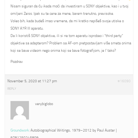
Nisam siguran da ću ikada moći da investiram u SONY objektive, kao i u tvoj
omiljeni Zeiss. Ipak su te cene za mene, barem trenutno, previsoke.
Voleo bih, kada budeš imao vremena, da mi kratko napišeš svoje utiske o
SONY A7R III aparatu.
Da li koristiš SONY objektive, ili si na tom aparatu isprobao i “third party”
objektive sa adapterom? Problem sa AF-om pretpostavljam više smeta onima
koji se bave videom nego onima koji se bave fotografijom, je l’ tako?
Pozdrav
November 5, 2020 at 11:27 pm
#16090
REPLY
verybiglobo
Groundwork
: Autobiographical Writings, 1979–2012 by Paul Auster |
9781250245809