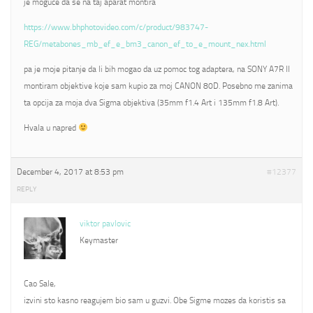
je moguce da se na taj aparat montira
https://www.bhphotovideo.com/c/product/983747-
REG/metabones_mb_ef_e_bm3_canon_ef_to_e_mount_nex.html
pa je moje pitanje da li bih mogao da uz pomoc tog adaptera, na SONY A7R II
montiram objektive koje sam kupio za moj CANON 80D. Posebno me zanima
ta opcija za moja dva Sigma objektiva (35mm f1.4 Art i 135mm f1.8 Art).
Hvala u napred
December 4, 2017 at 8:53 pm
#12377
REPLY
viktor pavlovic
Keymaster
Cao Sale,
izvini sto kasno reagujem bio sam u guzvi. Obe Sigme mozes da koristis sa