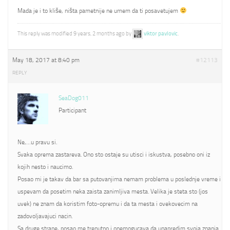
Mada je i to kliše, ništa pametnije ne umem da ti posavetujem
This reply was modified 9 years, 2 months ago by
viktor pavlovic
.
May 18, 2017 at 8:40 pm
#12113
REPLY
SeaDog011
Participant
Ne,…u pravu si.
Svaka oprema zastareva. Ono sto ostaje su utisci i iskustva, posebno oni iz
kojih nesto i naucimo.
Posao mi je takav da bar sa putovanjima nemam problema u poslednje vreme i
uspevam da posetim neka zaista zanimljiva mesta. Velika je steta sto (jos
uvek) ne znam da koristim foto-opremu i da ta mesta i ovekovecim na
zadovoljavajuci nacin.
Sa druge strane, posao me trenutno i onemogucava da unapredim svoja znanja.