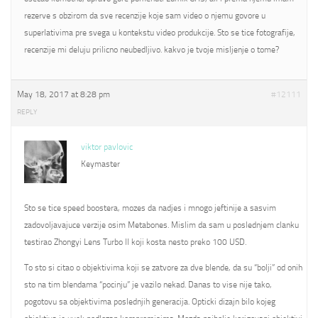
rezerve s obzirom da sve recenzije koje sam video o njemu govore u
superlativima pre svega u kontekstu video produkcije. Sto se tice fotografije,
recenzije mi deluju prilicno neubedljivo. kakvo je tvoje misljenje o tome?
May 18, 2017 at 8:28 pm
#12111
REPLY
viktor pavlovic
Keymaster
Sto se tice speed boostera, mozes da nadjes i mnogo jeftinije a sasvim
zadovoljavajuce verzije osim Metabones. Mislim da sam u poslednjem clanku
testirao Zhongyi Lens Turbo II koji kosta nesto preko 100 USD.
To sto si citao o objektivima koji se zatvore za dve blende, da su “bolji” od onih
sto na tim blendama “pocinju” je vazilo nekad. Danas to vise nije tako,
pogotovu sa objektivima poslednjih generacija. Opticki dizajn bilo kojeg