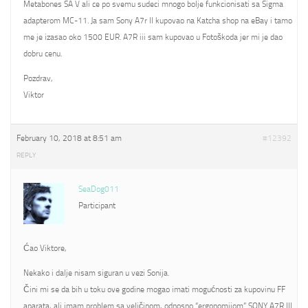
Metabones SA V ali ce po svemu sudeci mnogo bolje funkcionisati sa Sigma
adapterom MC-11. Ja sam Sony A7r II kupovao na Katcha shop na eBay i tamo
me je izasao oko 1500 EUR. A7R iii sam kupovao u Fotoškoda jer mi je dao
dobru cenu.
Pozdrav,
Viktor
February 10, 2018 at 8:51 am
#12392
REPLY
SeaDog011
Participant
Ćao Viktore,
Nekako i dalje nisam siguran u vezi Sonija.
Čini mi se da bih u toku ove godine mogao imati mogućnosti za kupovinu FF
aparata, ali imam problem sa veličinom, odnosno “ergonomijom” SONY A7R III