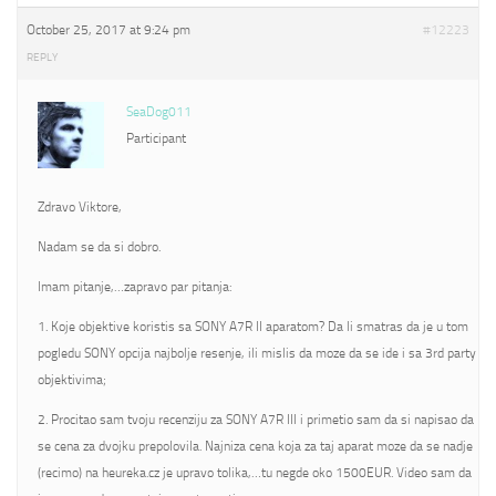
October 25, 2017 at 9:24 pm
#12223
REPLY
SeaDog011
Participant
Zdravo Viktore,
Nadam se da si dobro.
Imam pitanje,…zapravo par pitanja:
1. Koje objektive koristis sa SONY A7R II aparatom? Da li smatras da je u tom
pogledu SONY opcija najbolje resenje, ili mislis da moze da se ide i sa 3rd party
objektivima;
2. Procitao sam tvoju recenziju za SONY A7R III i primetio sam da si napisao da
se cena za dvojku prepolovila. Najniza cena koja za taj aparat moze da se nadje
(recimo) na heureka.cz je upravo tolika,…tu negde oko 1500EUR. Video sam da