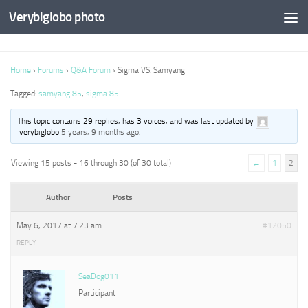
Verybiglobo photo
Home
›
Forums
›
Q&A Forum
›
Sigma VS. Samyang
Tagged:
samyang 85
,
sigma 85
This topic contains 29 replies, has 3 voices, and was last updated by
verybiglobo
5 years, 9 months ago
.
Viewing 15 posts - 16 through 30 (of 30 total)
←
1
2
Author
Posts
May 6, 2017 at 7:23 am
#12050
REPLY
SeaDog011
Participant