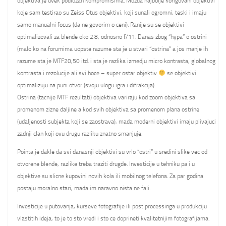
objektiva je uvek podlozan kompromisima. Mozda najbolje korigovani objektivi
koje sam testirao su Zeiss Otus objektivi, koji sunali ogromni, teski i imaju
samo manualni focus (da ne govorim o ceni). Ranije su se objektivi
optimalizovali za blende oko 2.8, odnosno f/11. Danas zbog “hypa” o ostrini
(malo ko na forumima uopste razume sta je u stvari “ostrina” a jos manje ih
razume sta je MTF20,50 itd. i sta je razlika izmedju micro kontrasta, globalnog
kontrasta i rezolucije ali svi hoce – super ostar objektiv
se objektivi
optimalizuju na puni otvor (svoju ulogu igra i difrakcija).
Ostrina (tacnije MTF rezultati) objektiva variraju kod zoom objektiva sa
promenom zizne daljine a kod svih objektiva sa promenom plana ostrine
(udaljenosti subjekta koji se zaostrava), mada moderni objektivi imaju plivajuci
zadnji clan koji ovu drugu razliku znatno smanjuje.
Pointa je dakle da svi danasnji objektivi su vrlo “ostri” u sredini slike vec od
otvorene blende, razlike treba traziti drugde. Investicije u tehniku pa i u
objektive su slicne kupovini novih kola ili mobilnog telefona. Za par godina
postaju moralno stari, mada im naravno nista ne fali.
Investicije u putovanja, kurseve fotografije ili post processinga u produkciju
vlastitih ideja, to je to sto vredi i sto ce doprineti kvalitetnijim fotografijama.