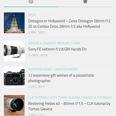
ZEISS
Distagon or Hollywood – Zeiss Distagon 28mm f/2
ZE vs Contax Zeiss 28mm f/2 aka Hollywood
2 APR, 2021
LENSES & CAMERAS REVIEWS
/
SONY
Sony FE 400mm f/2.8 GM Hands On
24 NOV, 2018
SHOPPING GUIDE
/
UNCATEGORIZED
12 expensive gift wishes of a passionate
photographer
4 DEC, 2017
CLA TUTORIALS WITH TOMAS GLAVINA
/
GUIDES & TUTORIALS
Restoring Helios 40 – 85mm f/1.5 – CLA tutorial by
Tomas Glavina
3 DEC, 2017