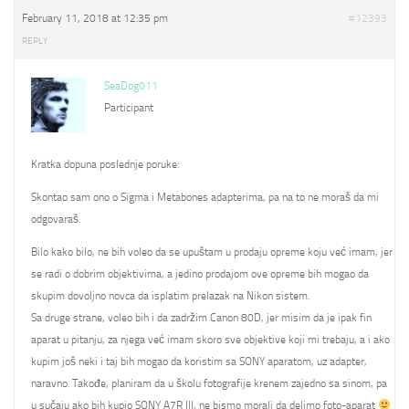
February 11, 2018 at 12:35 pm
#12393
REPLY
SeaDog011
Participant
Kratka dopuna poslednje poruke:
Skontao sam ono o Sigma i Metabones adapterima, pa na to ne moraš da mi
odgovaraš.
Bilo kako bilo, ne bih voleo da se upuštam u prodaju opreme koju već imam, jer
se radi o dobrim objektivima, a jedino prodajom ove opreme bih mogao da
skupim dovoljno novca da isplatim prelazak na Nikon sistem.
Sa druge strane, voleo bih i da zadržim Canon 80D, jer misim da je ipak fin
aparat u pitanju, za njega već imam skoro sve objektive koji mi trebaju, a i ako
kupim još neki i taj bih mogao da koristim sa SONY aparatom, uz adapter,
naravno. Takođe, planiram da u školu fotografije krenem zajedno sa sinom, pa
u sučaju ako bih kupio SONY A7R III, ne bismo morali da delimo foto-aparat