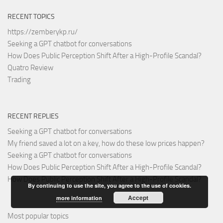
RECENT TOPICS
https://zemberykp.ru/
Seeking a GPT chatbot for conversations
How Does Public Perception Shift After a High-Profile Scandal?
Quatro Review
Trading
RECENT REPLIES
Seeking a GPT chatbot for conversations
My friend saved a lot on a key, how do these low prices happen?
Seeking a GPT chatbot for conversations
How Does Public Perception Shift After a High-Profile Scandal?
How Does Public Perception Shift After a High-Profile Scandal?
By continuing to use the site, you agree to the use of cookies.
Accept
more information
Most popular topics