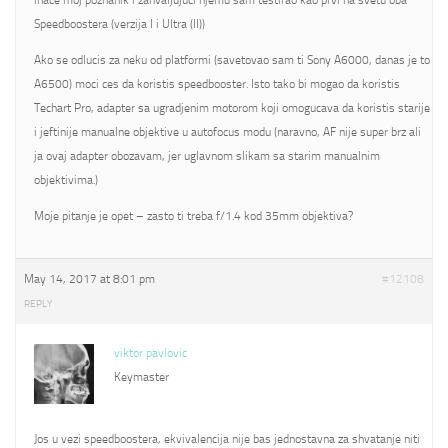
inace moj poznanik i zahvaljujuci njemu sam testirao kao prvi na svetu oba
Speedboostera (verzija I i Ultra (II))
Ako se odlucis za neku od platformi (savetovao sam ti Sony A6000, danas je to
A6500) moci ces da koristis speedbooster. Isto tako bi mogao da koristis
Techart Pro, adapter sa ugradjenim motorom koji omogucava da koristis starije
i jeftinije manualne objektive u autofocus modu (naravno, AF nije super brz ali
ja ovaj adapter obozavam, jer uglavnom slikam sa starim manualnim
objektivima.)
Moje pitanje je opet – zasto ti treba f/1.4 kod 35mm objektiva?
May 14, 2017 at 8:01 pm
#12108
REPLY
viktor pavlovic
Keymaster
Jos u vezi speedboostera, ekvivalencija nije bas jednostavna za shvatanje niti