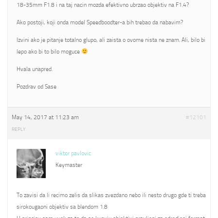
18-35mm F1.8 i na taj nacin mozda efektivno ubrzao objektiv na F1.4?
Ako postoji, koji onda model Speedboodter-a bih trebao da nabavim?
Izvini ako je pitanje totalno glupo, ali zaista o ovome nista ne znam. Ali, bilo bi
lepo ako bi to bilo moguce
Hvala unapred.
Pozdrav od Sase
May 14, 2017 at 11:23 am
#12101
REPLY
viktor pavlovic
Keymaster
To zavisi da li recimo zelis da slikas zvezdano nebo ili nesto drugo gde ti treba
sirokougaoni objektiv sa blendom 1.8