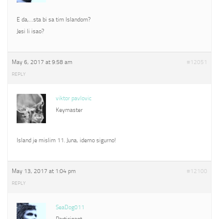
E da,…sta bi sa tim Islandom?
Jesi li isao?
May 6, 2017 at 9:58 am
#12051
REPLY
viktor pavlovic
Keymaster
Island je mislim 11. Juna, idemo sigurno!
May 13, 2017 at 1:04 pm
#12100
REPLY
SeaDog011