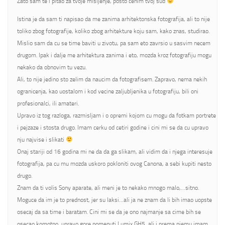
Zato sam te i pitao za tvoje misljenje, posto cenim tvoj sud
Istina je da sam ti napisao da me zanima arhitektonska fotografija, ali to nije
toliko zbog fotografije, koliko zbog arhitekture koju sam, kako znas, studirao.
Mislio sam da cu se time baviti u zivotu, pa sam eto zavrsio u sasvim necem
drugom. Ipak i dalje me arhitektura zanima i eto, mozda kroz fotografiju mogu
nekako da obnovim tu vezu.
Ali, to nije jedino sto zelim da naucim da fotografisem. Zapravo, nema nekih
ogranicenja, kao uostalom i kod vecine zaljubljenika u fotografiju, bili oni
profesionalci, ili amateri.
Upravo iz tog razloga, razmisljam i o opremi kojom cu mogu da fotkam portrete
i pejzaze i stosta drugo. Imam cerku od cetiri godine i cini mi se da cu upravo
nju najvise i slikati
Onaj stariji od 16 godina mi ne da da ga slikam, ali vidim da i njega interesuje
fotografija, pa cu mu mozda uskoro pokloniti ovog Canona, a sebi kupiti nesto
drugo.
Znam da ti volis Sony aparate, ali meni je to nekako mnogo malo,…sitno.
Moguce da im je to prednost, jer su laksi…ali ja ne znam da li bih imao uopste
osecaj da sa time i baratam. Cini mi se da je ono najmanje sa cime bih se
osecao komotno, upravo gore pomenuti Lumix GH5, ali i prema njemu imam