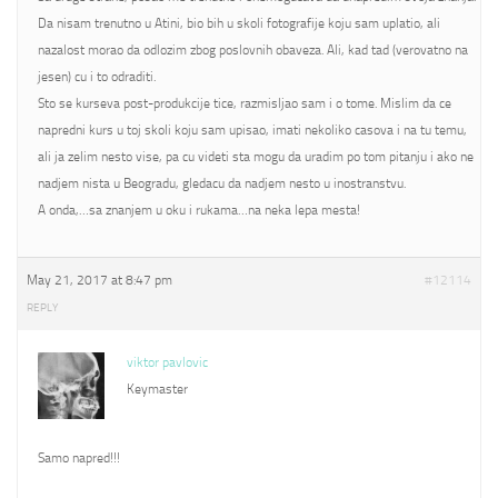
Da nisam trenutno u Atini, bio bih u skoli fotografije koju sam uplatio, ali
nazalost morao da odlozim zbog poslovnih obaveza. Ali, kad tad (verovatno na
jesen) cu i to odraditi.
Sto se kurseva post-produkcije tice, razmisljao sam i o tome. Mislim da ce
napredni kurs u toj skoli koju sam upisao, imati nekoliko casova i na tu temu,
ali ja zelim nesto vise, pa cu videti sta mogu da uradim po tom pitanju i ako ne
nadjem nista u Beogradu, gledacu da nadjem nesto u inostranstvu.
A onda,…sa znanjem u oku i rukama…na neka lepa mesta!
May 21, 2017 at 8:47 pm
#12114
REPLY
viktor pavlovic
Keymaster
Samo napred!!!