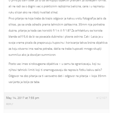
U principu sam uvek za to da se kupuju objektivi pravljeni za odredjeni format
ali ne radi se o dogmi vec o prakticnim razlozima (velicina, cena i u najmanju
ruku slican ako ne inbolji kvalitet slike).
Prvo pitanje na koje treba da trazis odgovor je kakvu vrstu fotografije zelis da
slikas, pa se onda odredis prema tehnickim zahtevima. 35mm nije portretna
duzina, pitanje je kada ces koristiti f/1.4 ili f/1.8? Za arhitekturu se koriste
blende od f/5,6 da bi se povecala dubinska i plosna ostrina. Cak i Leica je u
svoje vreme pisala da preporucuju kupovinu i koriscenje takve brzine objektiva
za koju stvarno ima realne potrebe, dakle ne treba kupovati mnogo skuplji
summilux ako je dovoljan summicron.
Posto vec imas sirokougaone objektive – u cemu te ogranicavaju, koji su
njihovi tehnicki limiti koji ti onemogucavaju da napravis fotku kakvu zelis?
Odgovor na obo pitanje ce ti verovatno dati i odgovor na pitanje – koja 35mm
varijanta je bolja za tebe.
May 14, 2017 at 7:55 pm
#12107
REPLY