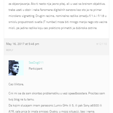
za objasnjavanje. Ako ti nesto nije jasno pitaj, ali u vezi sa brzinom objektiva,
treba uzeti u obzir i neke fenomene digitalnih senzora kao sto je na primer
microlens vignetting. Drugim recima, nominalna razlika izmedju f/1.4 i f/1.8 u
smislu propustnosti svetla (T number) moze biti mnogo manja nego sto vecina
misli, pa jedina razlika koju ces prakticno primetiti je dubinska ostrina.
May 16, 2017 at 5:46 pm
#12110
REPLY
SeaDog011
Participant
Cao Viktore,
Cini mi se da sam skontao problematiku u vezi speedboostera. Procitao sam
tvoj blog na tu temu.
Da kojim slucajem imam panasonic Lumix GH4 ili 5, ili pak Sony a6500 ili
A7R, cela prica bi imala smisao. Ovako, u mojoj situaciji, bas i nema.