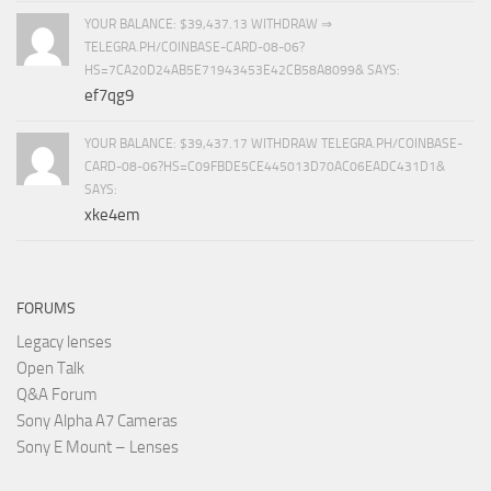
YOUR BALANCE: $39,437.13 WITHDRAW ⇒
TELEGRA.PH/COINBASE-CARD-08-06?
HS=7CA20D24AB5E71943453E42CB58A8099& SAYS:
ef7qg9
YOUR BALANCE: $39,437.17 WITHDRAW TELEGRA.PH/COINBASE-
CARD-08-06?HS=C09FBDE5CE445013D70AC06EADC431D1&
SAYS:
xke4em
FORUMS
Legacy lenses
Open Talk
Q&A Forum
Sony Alpha A7 Cameras
Sony E Mount – Lenses