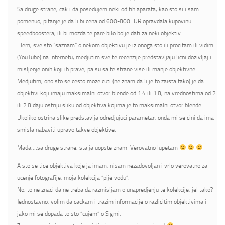
Sa druge strane, cak i da posedujem neki od tih aparata, kao sto si i sam
pomenuo, pitanje je da li bi cena od 600-800EUR opravdala kupovinu
speedboostera, ili bi mozda te pare bilo bolje dati za neki objektiv.
Elem, sve sto “saznam” o nekom objektivu je iz onoga sto ili procitam ili vidim
(YouTube) na Internetu, medjutim sve te recenzije predstavljaju licni dozivljaj i
misljenje onih koji ih prave, pa su sa te strane vise ili manje objektivne.
Medjutim, ono sto se cesto moze cuti (ne znam da li je to zaista tako) je da
objektivi koji imaju maksimalni otvor blende od 1.4 ili 1.8, na vrednostima od 2
ili 2.8 daju ostriju sliku od objektiva kojima je to maksimalni otvor blende.
Ukoliko ostrina slike predstavlja odredjujuci parametar, onda mi se cini da ima
smisla nabaviti upravo takve objektive.
Mada,…sa druge strane, sta ja uopste znam! Verovatno lupetam
A sto se tice objektiva koje ja imam, nisam nezadovoljan i vrlo verovatno za
ucenje fotografije, moja kolekcija “pije vodu”.
No, to ne znaci da ne treba da razmisljam o unapredjenju te kolekcije, jel tako?
Jednostavno, volim da cackam i trazim informacije o razlicitim objektivima i
jako mi se dopada to sto “cujem” o Sigmi.