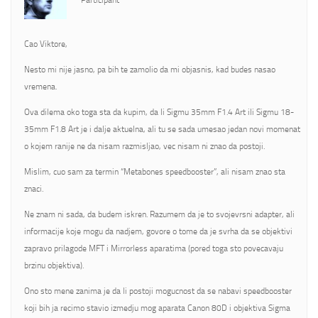
Participant
Cao Viktore,
Nesto mi nije jasno, pa bih te zamolio da mi objasnis, kad budes nasao
vremena.
Ova dilema oko toga sta da kupim, da li Sigmu 35mm F1.4 Art ili Sigmu 18-
35mm F1.8 Art je i dalje aktuelna, ali tu se sada umesao jedan novi momenat
o kojem ranije ne da nisam razmisljao, vec nisam ni znao da postoji.
Mislim, cuo sam za termin “Metabones speedbooster”, ali nisam znao sta
znaci.
Ne znam ni sada, da budem iskren. Razumem da je to svojevrsni adapter, ali
informacije koje mogu da nadjem, govore o tome da je svrha da se objektivi
zapravo prilagode MFT i Mirrorless aparatima (pored toga sto povecavaju
brzinu objektiva).
Ono sto mene zanima je da li postoji mogucnost da se nabavi speedbooster
koji bih ja recimo stavio izmedju mog aparata Canon 80D i objektiva Sigma