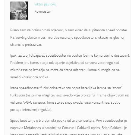
viktor pavlovic
Keymaster
Pisao sam na brzinu prosli odgovor, nisam video da si pitaonza speed booster.
Na verybiglobo.com ces naci dve recenzije speedboostera, ukucaj na glavnoj
stranici u pretrazivac.
Ipak, za tvoj fotoaparat speedbooster ne postoji (bar ne komerciajlno dostupan).
Problem je u tome, sto je odstojanje objektiva od senzora vece nego kod
mirrorlessa pa izmedju ne moze da stane adapter u kome bi mogla da se
smesti korekciona optika.
Inace speedbooster funkcionise tako sto poput baterijske lampe sa “zoom”
funkcijom (na primer maglite), suzi svetlo koje prolazi full frame objektivom na
velicinu APS-C senzora. Time sto se snop svetlanvise koncentrise, svetlo
postaje intenzivnije (gušće).
Speed booster je u biti obrnuta optika od tele convertera. Prvi speedbooster je
napravio Metabones u saradnji sa Conurus i Caldwell optics. Brian Caldwell je