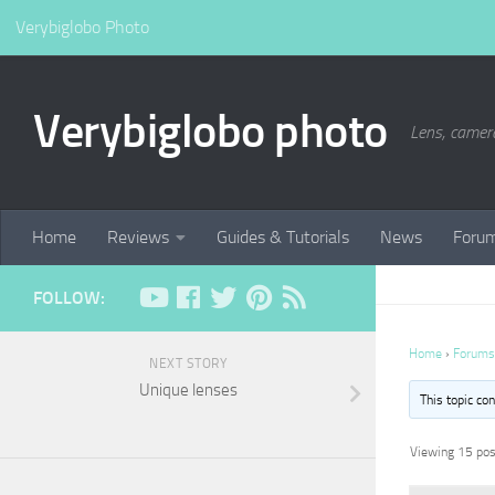
Verybiglobo Photo
Verybiglobo photo
Lens, camer
Home
Reviews
Guides & Tutorials
News
Foru
FOLLOW:
Home
›
Forums
NEXT STORY
Unique lenses
This topic co
Viewing 15 post