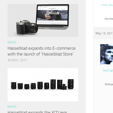
viktor pa
Keymas
May 13, 2017
NEWS
Hasselblad expands into E-commerce
with the launch of ‘Hasselblad Store’
30 NOV, 2017
SeaDog
Particip
NEWS
Hasselblad expands the XCD lens