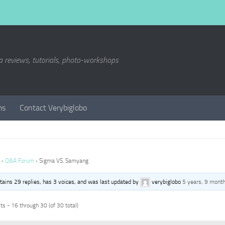
a reviews, tutorials, photo-workshops
ms
Contact Verybiglobo
›
Q&A Forum
›
Sigma VS. Samyang
ntains 29 replies, has 3 voices, and was last updated by
verybiglobo
5 years, 9 mont
s - 16 through 30 (of 30 total)