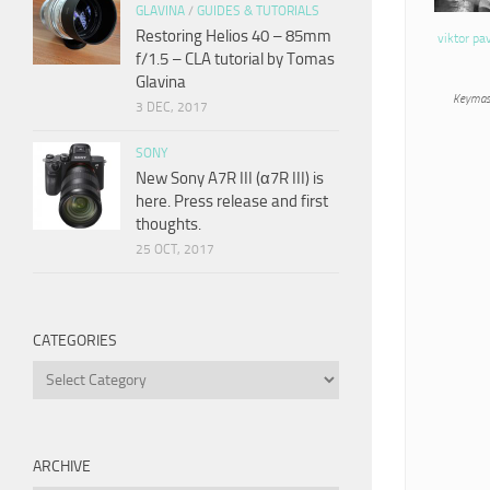
GLAVINA
/
GUIDES & TUTORIALS
Restoring Helios 40 – 85mm
viktor pa
f/1.5 – CLA tutorial by Tomas
Glavina
Keymas
3 DEC, 2017
SONY
New Sony A7R III (α7R III) is
here. Press release and first
thoughts.
25 OCT, 2017
CATEGORIES
Categories
ARCHIVE