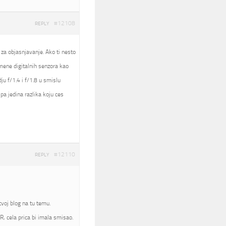
#12108
REPLY
 za objasnjavanje. Ako ti nesto
nomene digitalnih senzora kao
ju f/1.4 i f/1.8 u smislu
pa jedina razlika koju ces
#12110
REPLY
voj blog na tu temu.
, cela prica bi imala smisao.