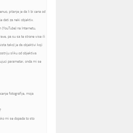
nuo, pitanje je da li bi cena od
 dati za neki objektiv.
m (YouTube) na Internetu,
rave, pa su sa te strane vise ili
sta tako) je da objektivi koji
ostriju sliku od objektiva
jujuci parametar, onda mi se
cenje fotografije, moja
?
jako mi se dopada to sto