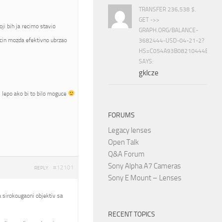
TRANSFER 236,538 $.
GET ->>
i bih ja recimo stavio
GRAPH.ORG/BALANCE-
cin mozda efektivno ubrzao
3682444-USD-04-21-2?
HS=C054A93B08210444E15E
SAYS:
gklcze
bi lepo ako bi to bilo moguce
FORUMS
Legacy lenses
Open Talk
Q&A Forum
Sony Alpha A7 Cameras
#12101
REPLY
Sony E Mount – Lenses
ba sirokougaoni objektiv sa
RECENT TOPICS