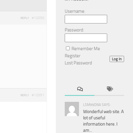
Username:
#12050
REPLY
Password:
Remember Me
Register
Log In
Lost Password
#12051
REPLY
LSM99DNA SAYS:
Wonderful web site. A
lot of useful
information here. I
am...