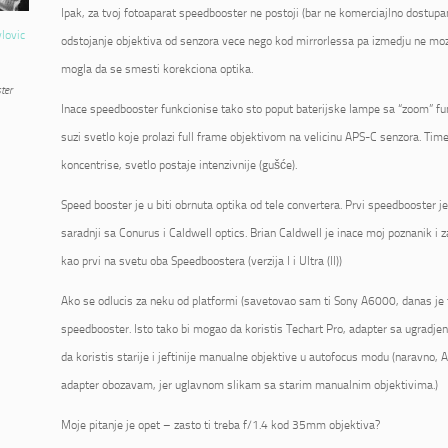
Ipak, za tvoj fotoaparat speedbooster ne postoji (bar ne komerciajlno dostupan
vlovic
odstojanje objektiva od senzora vece nego kod mirrorlessa pa izmedju ne mo
mogla da se smesti korekciona optika.
ter
Inace speedbooster funkcionise tako sto poput baterijske lampe sa “zoom” fu
suzi svetlo koje prolazi full frame objektivom na velicinu APS-C senzora. Tim
koncentrise, svetlo postaje intenzivnije (gušće).
Speed booster je u biti obrnuta optika od tele convertera. Prvi speedbooster 
saradnji sa Conurus i Caldwell optics. Brian Caldwell je inace moj poznanik i 
kao prvi na svetu oba Speedboostera (verzija I i Ultra (II))
Ako se odlucis za neku od platformi (savetovao sam ti Sony A6000, danas je 
speedbooster. Isto tako bi mogao da koristis Techart Pro, adapter sa ugrad
da koristis starije i jeftinije manualne objektive u autofocus modu (naravno, AF
adapter obozavam, jer uglavnom slikam sa starim manualnim objektivima.)
Moje pitanje je opet – zasto ti treba f/1.4 kod 35mm objektiva?