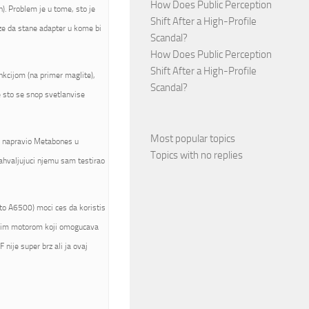
How Does Public Perception
). Problem je u tome, sto je
Shift After a High-Profile
ze da stane adapter u kome bi
Scandal?
How Does Public Perception
Shift After a High-Profile
nkcijom (na primer maglite),
Scandal?
e sto se snop svetlanvise
Most popular topics
je napravio Metabones u
Topics with no replies
zahvaljujuci njemu sam testirao
to A6500) moci ces da koristis
jenim motorom koji omogucava
 nije super brz ali ja ovaj