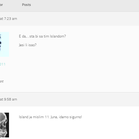
or
Posts
at 7:23 am
E da,…sta bi sa tim Islandom?
Jesi li isao?
011
ant
at 9:58 am
Island je mislim 11. Juna, idemo sigurno!