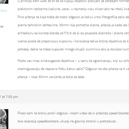
U principu sam uvek za to da se kupuju objektivi pravljeni za odredjeni format
prakticnim razlozima (velicina, cena i u najmanju ruku slican ako ne inbolji kval
vlovic
Prvo pitanje na koje treba da trazis odgovor je kakvu vrstu fotografije zelis d
prema tehnickim zahtevima. 35mm nije portretna duzina, pitanje je kada ces kor
ter
arhitekturu se koriste blende od f/5,6 da bi se povecala dubinska i plosna ostr
vreme pisala da preporucuju kupovinu i koriscenje takve brzine objektiva za k
potrebe, dakle ne treba kupovati mnogo skuplji summilux ako je dovoljan su
Posto vec imas sirokougaone objektive – u cemu te ogranicavaju, koji su njihovi
onemogucavaju da napravis fotku kakvu zelis? Odgovor na obo pitanje ce ti ve
pitanje – koja 35mm varijanta je bolja za tebe.
 at 7:55 pm
Pisao sam na brzinu prosli odgovor, nisam video da si pitaonza speed booster
dve recenzije speedboostera, ukucaj na glavnoj stranici u pretrazivac.