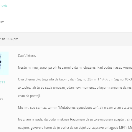
vlovic
ter
 at 1:04 pm
Cao Viktore,
Nesto mi nije jasno, pa bih te zamolio da mi objasnis, kad budes nasao vrem
Ova dilema oko toga sta da kupim, da li Sigmu 35mm F1.4 Art ili Sigmu 18-3
011
aktuelna, ali tu se sada umesao jedan novi momenat o kojem ranije ne da nis
znao da postoji.
ant
Mislim, cuo sam za termin “Metabones speedbooster”, ali nisam znao sta zna
Ne znam ni sada, da budem iskren. Razumem da je to svojevrsni adapter, ali 
nadjem, govore o tome da je svrha da se objektivi zapravo prilagode MFT i Mi