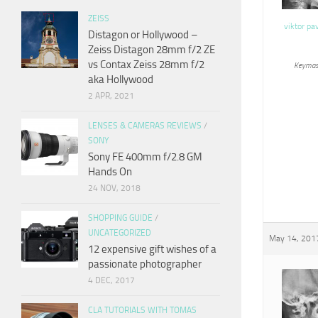
ZEISS
viktor pa
Distagon or Hollywood –
Zeiss Distagon 28mm f/2 ZE
vs Contax Zeiss 28mm f/2
Keymas
aka Hollywood
2 APR, 2021
LENSES & CAMERAS REVIEWS
/
SONY
Sony FE 400mm f/2.8 GM
Hands On
24 NOV, 2018
SHOPPING GUIDE
/
UNCATEGORIZED
May 14, 2017
12 expensive gift wishes of a
passionate photographer
4 DEC, 2017
CLA TUTORIALS WITH TOMAS