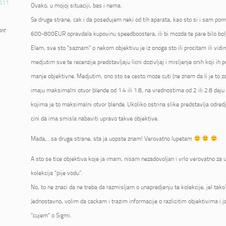
011
Ovako, u mojoj situaciji, bas i nema.
Sa druge strane, cak i da posedujem neki od tih aparata, kao sto si i sam pome
ant
600-800EUR opravdala kupovinu speedboostera, ili bi mozda te pare bilo bolje
Elem, sve sto “saznam” o nekom objektivu je iz onoga sto ili procitam ili vidi
medjutim sve te recenzije predstavljaju licni dozivljaj i misljenje onih koji ih p
manje objektivne. Medjutim, ono sto se cesto moze cuti (ne znam da li je to zai
imaju maksimalni otvor blende od 1.4 ili 1.8, na vrednostima od 2 ili 2.8 daju 
kojima je to maksimalni otvor blende. Ukoliko ostrina slike predstavlja odred
cini da ima smisla nabaviti upravo takve objektive.
Mada,…sa druge strane, sta ja uopste znam! Verovatno lupetam
A sto se tice objektiva koje ja imam, nisam nezadovoljan i vrlo verovatno za u
kolekcija “pije vodu”.
No, to ne znaci da ne treba da razmisljam o unapredjenju te kolekcije, jel tako
Jednostavno, volim da cackam i trazim informacije o razlicitim objektivima i 
“cujem” o Sigmi.