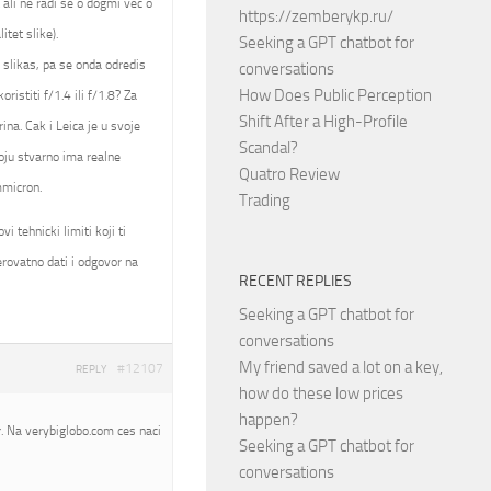
 ali ne radi se o dogmi vec o
https://zemberykp.ru/
itet slike).
Seeking a GPT chatbot for
a slikas, pa se onda odredis
conversations
How Does Public Perception
istiti f/1.4 ili f/1.8? Za
Shift After a High-Profile
ina. Cak i Leica je u svoje
Scandal?
oju stvarno ima realne
Quatro Review
mmicron.
Trading
 tehnicki limiti koji ti
rovatno dati i odgovor na
RECENT REPLIES
Seeking a GPT chatbot for
conversations
My friend saved a lot on a key,
#12107
REPLY
how do these low prices
happen?
. Na verybiglobo.com ces naci
Seeking a GPT chatbot for
conversations