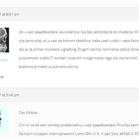
 at 8:01 pm
Jos u vezi speedboostera, ekvivalencija nije bas jednostavna za shvatanje niti
nije jasno pitaj, ali u vezi sa brzinom objektiva, treba uzeti u obzir i neke fe
sto je na primer microlens vignetting. Drugim recima, nominalna razlika izmed
propustnosti svetla (T number) moze biti mnogo manja nego sto vecina misli, 
vlovic
prakticno primetiti je dubinska ostrina.
ter
 at 5:46 pm
Cao Viktore,
Cini mi se da sam skontao problematiku u vezi speedboostera. Procitao sam t
Da kojim slucajem imam panasonic Lumix GH4 ili 5, ili pak Sony a6500 ili A7R