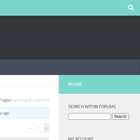
MORE
Tagged:
samyang 85
,
sigma 85
SEARCH WITHIN FORUMS
hs ago
.
Search
for:
←
1
2
MY ACCOUNT