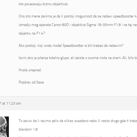
sto povecavaju brzinu objektiva).
Ono sto mene zanima je da li postoji mogucnost da se nabavi speedbooster koj
izmedju mog aparata Canon 80D i objektiva Sigma 18-35mm F1.8 i na taj na
objektiv na F1.4?
Ako postoji, koji onda model Speedboodter-a bih trebao da nabavim?
Izvini ako je pitanje totalno glupo, ali zaista o ovome nista ne znam. Ali, bilo 
Hvala unapred.
Pozdrav od Sase
 at 11:23 am
To zavisi da li recimo zelis da slikas zvezdano nebo ili nesto drugo gde ti tre
blendom 1.8