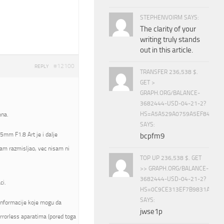
STEPHENVOIRM SAYS:
The clarity of your
writing truly stands
out in this article.
#12100
REPLY
TRANSFER 236,538 $.
GET >
GRAPH.ORG/BALANCE-
3682444-USD-04-21-2?
HS=A5A529A0759A5EF840E8
ena.
SAYS:
5mm F1.8 Art je i dalje
bcpfm9
am razmisljao, vec nisam ni
TOP UP 236,538 $. GET
>> GRAPH.ORG/BALANCE-
3682444-USD-04-21-2?
ci.
HS=0C9CE313EF7B9831A888D
SAYS:
informacije koje mogu da
jwse1p
rrorless aparatima (pored toga