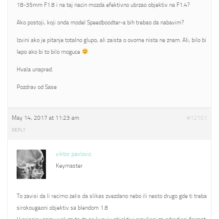
18-35mm F1.8 i na taj nacin mozda efektivno ubrzao objektiv na F1.4?
Ako postoji, koji onda model Speedboodter-a bih trebao da nabavim?
Izvini ako je pitanje totalno glupo, ali zaista o ovome nista ne znam. Ali, bilo bi
lepo ako bi to bilo moguce
Hvala unapred.
Pozdrav od Sase
May 14, 2017 at 11:23 am
#12101
REPLY
viktor pavlovic
Keymaster
To zavisi da li recimo zelis da slikas zvezdano nebo ili nesto drugo gde ti treba
sirokougaoni objektiv sa blendom 1.8