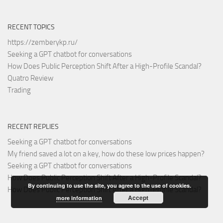
RECENT TOPICS
https://zemberykp.ru/
Seeking a GPT chatbot for conversations
How Does Public Perception Shift After a High-Profile Scandal?
Quatro Review
Trading
RECENT REPLIES
Seeking a GPT chatbot for conversations
My friend saved a lot on a key, how do these low prices happen?
Seeking a GPT chatbot for conversations
How Does Public Perception Shift After a High-Profile Scandal?
By continuing to use the site, you agree to the use of cookies.
How Does Public Perception Shift After a High-Profile Scandal?
Accept
more information