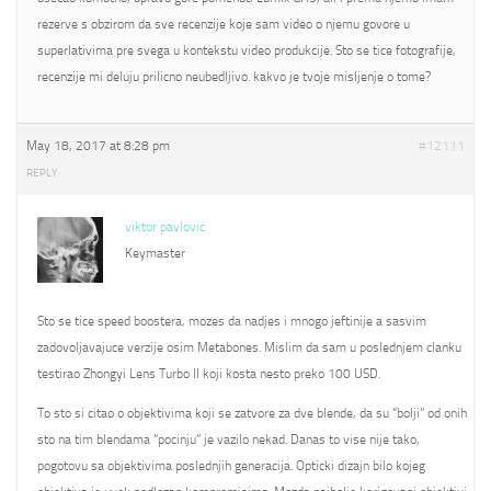
rezerve s obzirom da sve recenzije koje sam video o njemu govore u
superlativima pre svega u kontekstu video produkcije. Sto se tice fotografije,
recenzije mi deluju prilicno neubedljivo. kakvo je tvoje misljenje o tome?
May 18, 2017 at 8:28 pm
#12111
REPLY
viktor pavlovic
Keymaster
Sto se tice speed boostera, mozes da nadjes i mnogo jeftinije a sasvim
zadovoljavajuce verzije osim Metabones. Mislim da sam u poslednjem clanku
testirao Zhongyi Lens Turbo II koji kosta nesto preko 100 USD.
To sto si citao o objektivima koji se zatvore za dve blende, da su “bolji” od onih
sto na tim blendama “pocinju” je vazilo nekad. Danas to vise nije tako,
pogotovu sa objektivima poslednjih generacija. Opticki dizajn bilo kojeg