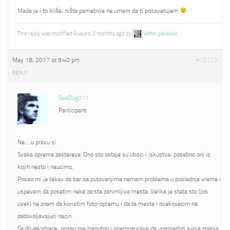
Mada je i to kliše, ništa pametnije ne umem da ti posavetujem
This reply was modified 9 years, 2 months ago by
viktor pavlovic
.
May 18, 2017 at 8:40 pm
#12113
REPLY
SeaDog011
Participant
Ne,…u pravu si.
Svaka oprema zastareva. Ono sto ostaje su utisci i iskustva, posebno oni iz
kojih nesto i naucimo.
Posao mi je takav da bar sa putovanjima nemam problema u poslednje vreme i
uspevam da posetim neka zaista zanimljiva mesta. Velika je steta sto (jos
uvek) ne znam da koristim foto-opremu i da ta mesta i ovekovecim na
zadovoljavajuci nacin.
Sa druge strane, posao me trenutno i onemogucava da unapredim svoja znanja.