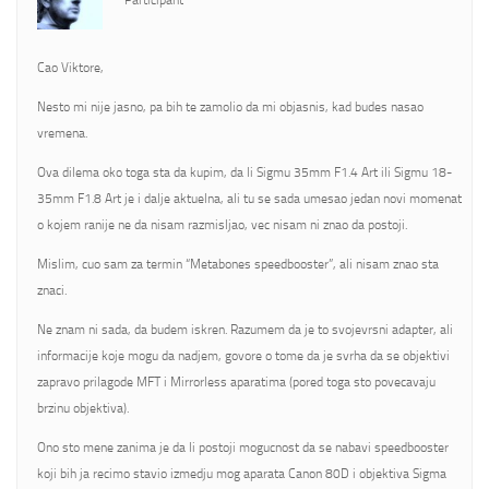
Participant
Cao Viktore,
Nesto mi nije jasno, pa bih te zamolio da mi objasnis, kad budes nasao
vremena.
Ova dilema oko toga sta da kupim, da li Sigmu 35mm F1.4 Art ili Sigmu 18-
35mm F1.8 Art je i dalje aktuelna, ali tu se sada umesao jedan novi momenat
o kojem ranije ne da nisam razmisljao, vec nisam ni znao da postoji.
Mislim, cuo sam za termin “Metabones speedbooster”, ali nisam znao sta
znaci.
Ne znam ni sada, da budem iskren. Razumem da je to svojevrsni adapter, ali
informacije koje mogu da nadjem, govore o tome da je svrha da se objektivi
zapravo prilagode MFT i Mirrorless aparatima (pored toga sto povecavaju
brzinu objektiva).
Ono sto mene zanima je da li postoji mogucnost da se nabavi speedbooster
koji bih ja recimo stavio izmedju mog aparata Canon 80D i objektiva Sigma