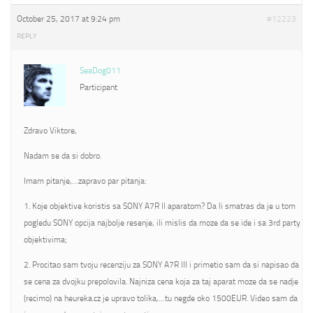
October 25, 2017 at 9:24 pm
#12223
REPLY
SeaDog011
Participant
Zdravo Viktore,
Nadam se da si dobro.
Imam pitanje,…zapravo par pitanja:
1. Koje objektive koristis sa SONY A7R II aparatom? Da li smatras da je u tom
pogledu SONY opcija najbolje resenje, ili mislis da moze da se ide i sa 3rd party
objektivima;
2. Procitao sam tvoju recenziju za SONY A7R III i primetio sam da si napisao da
se cena za dvojku prepolovila. Najniza cena koja za taj aparat moze da se nadje
(recimo) na heureka.cz je upravo tolika,…tu negde oko 1500EUR. Video sam da