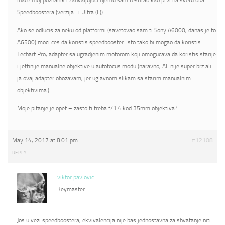
inace moj poznanik i zahvaljujuci njemu sam testirao kao prvi na svetu oba
Speedboostera (verzija I i Ultra (II))
Ako se odlucis za neku od platformi (savetovao sam ti Sony A6000, danas je to
A6500) moci ces da koristis speedbooster. Isto tako bi mogao da koristis
Techart Pro, adapter sa ugradjenim motorom koji omogucava da koristis starije
i jeftinije manualne objektive u autofocus modu (naravno, AF nije super brz ali
ja ovaj adapter obozavam, jer uglavnom slikam sa starim manualnim
objektivima.)
Moje pitanje je opet – zasto ti treba f/1.4 kod 35mm objektiva?
May 14, 2017 at 8:01 pm
#12108
REPLY
viktor pavlovic
Keymaster
Jos u vezi speedboostera, ekvivalencija nije bas jednostavna za shvatanje niti