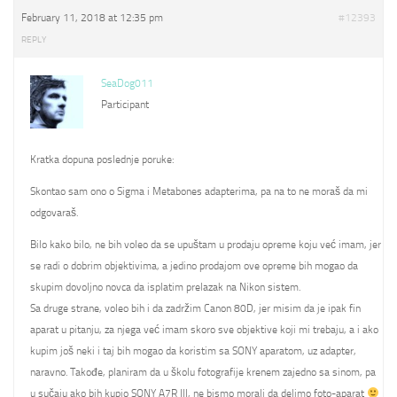
February 11, 2018 at 12:35 pm
#12393
REPLY
SeaDog011
Participant
Kratka dopuna poslednje poruke:
Skontao sam ono o Sigma i Metabones adapterima, pa na to ne moraš da mi
odgovaraš.
Bilo kako bilo, ne bih voleo da se upuštam u prodaju opreme koju već imam, jer
se radi o dobrim objektivima, a jedino prodajom ove opreme bih mogao da
skupim dovoljno novca da isplatim prelazak na Nikon sistem.
Sa druge strane, voleo bih i da zadržim Canon 80D, jer misim da je ipak fin
aparat u pitanju, za njega već imam skoro sve objektive koji mi trebaju, a i ako
kupim još neki i taj bih mogao da koristim sa SONY aparatom, uz adapter,
naravno. Takođe, planiram da u školu fotografije krenem zajedno sa sinom, pa
u sučaju ako bih kupio SONY A7R III, ne bismo morali da delimo foto-aparat