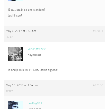
E da,…sta bi sa tim Islandom?
Jesi li isao?
May 6, 2017 at 9:58 am
#12051
REPLY
viktor pavlovic
Keymaster
Island je mislim 11. Juna, idemo sigurno!
May 13, 2017 at 1:04 pm
#12100
REPLY
SeaDog011