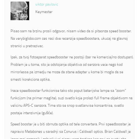
viktor pavlovic
Keymaster
Pisao sam na brzinu prosli odgovor, nisam video da si pitaonza speed booster.
Na verybiglobo.com ces naci dve recenzije speedboostera, ukucaj na glavnoj
stranici u pretrazivac.
Ipak, za tvoj fotoaparat speedbooster ne postoji (bar ne komerciajlno dostupan).
Problem je u tome, sto je odstojanje objektiva od senzora vece nego kod
mirrorlessa pa izmedju ne moze da stane adapter u kome bi mogla da se
smesti korekciona optika.
Inace speedbooster funkcionise tako sto poput baterijske lampe sa “zoom”
funkcijom (na primer maglite), suzi svetlo koje prolazi full frame objektivom na
velicinu APS-C senzora. Time sto se snop svetlanvise koncentrise, svetlo
postaje intenzivnije (gušće).
Speed booster je u biti obrnuta optika od tele convertera. Prvi speedbooster je
napravio Metabones u saradnji sa Conurus i Caldwell optics. Brian Caldwell je