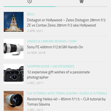
ZEISS
Distagon or Hollywood – Zeiss Distagon 28mm f/2
ZE vs Contax Zeiss 28mm f/2 aka Hollywood
2 APR, 2021
LENSES & CAMERAS REVIEWS
/
SONY
Sony FE 400mm f/2.8 GM Hands On
24 NOV, 2018
SHOPPING GUIDE
/
UNCATEGORIZED
12 expensive gift wishes of a passionate
photographer
4 DEC, 2017
CLA TUTORIALS WITH TOMAS GLAVINA
/
GUIDES & TUTORIALS
Restoring Helios 40 – 85mm f/1.5 – CLA tutorial by
Tomas Glavina
3 DEC, 2017