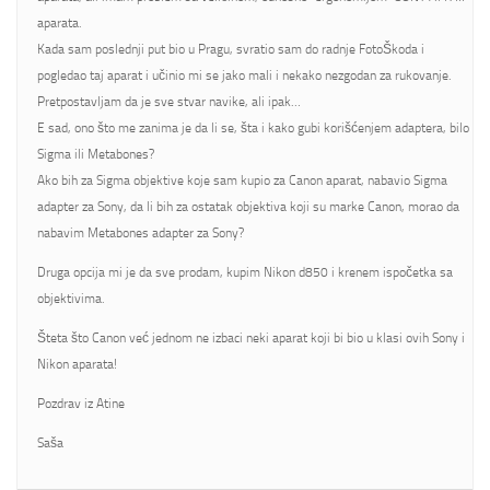
aparata.
Kada sam poslednji put bio u Pragu, svratio sam do radnje FotoŠkoda i
pogledao taj aparat i učinio mi se jako mali i nekako nezgodan za rukovanje.
Pretpostavljam da je sve stvar navike, ali ipak…
E sad, ono što me zanima je da li se, šta i kako gubi korišćenjem adaptera, bilo
Sigma ili Metabones?
Ako bih za Sigma objektive koje sam kupio za Canon aparat, nabavio Sigma
adapter za Sony, da li bih za ostatak objektiva koji su marke Canon, morao da
nabavim Metabones adapter za Sony?
Druga opcija mi je da sve prodam, kupim Nikon d850 i krenem ispočetka sa
objektivima.
Šteta što Canon već jednom ne izbaci neki aparat koji bi bio u klasi ovih Sony i
Nikon aparata!
Pozdrav iz Atine
Saša