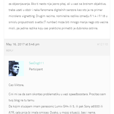
za objasnjavanje. Ako ti nesto nije jasno pitaj, ali u vezi sa brzinom objektiva,
treba uzeti u obzir i neke fenomene digitalnih senzora kao sto je na primer
microlens vignetting. Drugim recima, nominalna razlika izmedju f/1.4 i f/1.8 u
smislu propustnosti svetla (T number) moze biti mnogo manja nego sto vecina
misli, pa jedina razlika koju ces prakticno primetiti je dubinska ostrina.
May 16, 2017 at 5:46 pm
#12110
REPLY
SeaDog011
Participant
Cao Viktore,
Cini mi se da sam skontao problematiku u vezi speedboostera. Procitao sam
tvoj blog na tu temu.
Da kojim slucajem imam panasonic Lumix GH4 ili 5, ili pak Sony a6500 ili
A7R, cela prica bi imala smisao. Ovako, u mojoj situaciji, bas i nema.