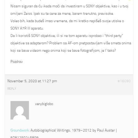
Nisam siguran da ću ikada moći da investiram u SONY objektive, kao i u tvoj
omiljeni Zeiss. Ipak su te cene za mene, barem trenutno, previsoke.
Voleo bih, kada budeš imao vremena, da mi kratko napišeš svoje utiske o
SONY A7R III aparatu.
Da li koristiš SONY objektive, ili si na tom aparatu isprobao i “third party”
objektive sa adapterom? Problem sa AF-om pretpostavljam više smeta onima
koji se bave videom nego onima koji se bave fotografijom, je l’ tako?
Pozdrav
November 5, 2020 at 11:27 pm
#16090
REPLY
verybiglobo
Groundwork
: Autobiographical Writings, 1979–2012 by Paul Auster |
9781250245809