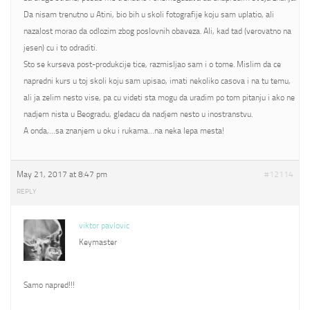
Da nisam trenutno u Atini, bio bih u skoli fotografije koju sam uplatio, ali
nazalost morao da odlozim zbog poslovnih obaveza. Ali, kad tad (verovatno na
jesen) cu i to odraditi.
Sto se kurseva post-produkcije tice, razmisljao sam i o tome. Mislim da ce
napredni kurs u toj skoli koju sam upisao, imati nekoliko casova i na tu temu,
ali ja zelim nesto vise, pa cu videti sta mogu da uradim po tom pitanju i ako ne
nadjem nista u Beogradu, gledacu da nadjem nesto u inostranstvu.
A onda,…sa znanjem u oku i rukama…na neka lepa mesta!
May 21, 2017 at 8:47 pm
#12114
REPLY
viktor pavlovic
Keymaster
Samo napred!!!