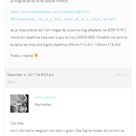
je moguce da se na taj aparat montira
https://www.bhphotovideo.com/c/product/983747-
REG/metabones_mb_ef_e_bm3_canon_ef_to_e_mount_nex.html
pa je moje pitanje da li bih mogao da uz pomoc tog adaptera, na SONY A7R II
montiram objektive koje sam kupio za moj CANON 80D. Posebno me zanima
ta opcija za moja dva Sigma objektiva (35mm f1.4 Art i 135mm f1.8 Art).
Hvala u napred
December 4, 2017 at 8:53 pm
#12377
REPLY
viktor pavlovic
Keymaster
Cao Sale,
izvini sto kasno reagujem bio sam u guzvi. Obe Sigme mozes da koristis sa