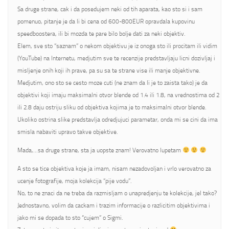
Sa druge strane, cak i da posedujem neki od tih aparata, kao sto si i sam
pomenuo, pitanje je da li bi cena od 600-800EUR opravdala kupovinu
speedboostera, ili bi mozda te pare bilo bolje dati za neki objektiv.
Elem, sve sto “saznam” o nekom objektivu je iz onoga sto ili procitam ili vidim
(YouTube) na Internetu, medjutim sve te recenzije predstavljaju licni dozivljaj i
misljenje onih koji ih prave, pa su sa te strane vise ili manje objektivne.
Medjutim, ono sto se cesto moze cuti (ne znam da li je to zaista tako) je da
objektivi koji imaju maksimalni otvor blende od 1.4 ili 1.8, na vrednostima od 2
ili 2.8 daju ostriju sliku od objektiva kojima je to maksimalni otvor blende.
Ukoliko ostrina slike predstavlja odredjujuci parametar, onda mi se cini da ima
smisla nabaviti upravo takve objektive.
Mada,…sa druge strane, sta ja uopste znam! Verovatno lupetam
A sto se tice objektiva koje ja imam, nisam nezadovoljan i vrlo verovatno za
ucenje fotografije, moja kolekcija “pije vodu”.
No, to ne znaci da ne treba da razmisljam o unapredjenju te kolekcije, jel tako?
Jednostavno, volim da cackam i trazim informacije o razlicitim objektivima i
jako mi se dopada to sto “cujem” o Sigmi.