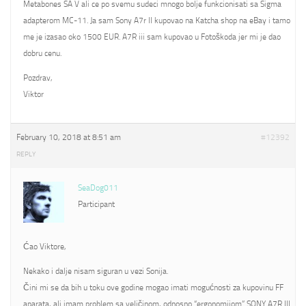
Metabones SA V ali ce po svemu sudeci mnogo bolje funkcionisati sa Sigma
adapterom MC-11. Ja sam Sony A7r II kupovao na Katcha shop na eBay i tamo
me je izasao oko 1500 EUR. A7R iii sam kupovao u Fotoškoda jer mi je dao
dobru cenu.
Pozdrav,
Viktor
February 10, 2018 at 8:51 am
#12392
REPLY
SeaDog011
Participant
Ćao Viktore,
Nekako i dalje nisam siguran u vezi Sonija.
Čini mi se da bih u toku ove godine mogao imati mogućnosti za kupovinu FF
aparata, ali imam problem sa veličinom, odnosno “ergonomijom” SONY A7R III