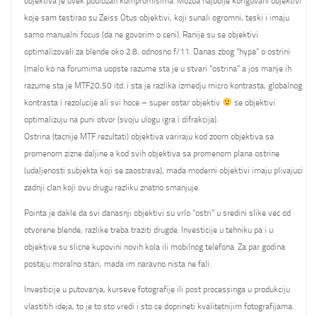
objektiva je uvek podlozan kompromisima. Mozda najbolje korigovani objektivi
koje sam testirao su Zeiss Otus objektivi, koji sunali ogromni, teski i imaju
samo manualni focus (da ne govorim o ceni). Ranije su se objektivi
optimalizovali za blende oko 2.8, odnosno f/11. Danas zbog “hypa” o ostrini
(malo ko na forumima uopste razume sta je u stvari “ostrina” a jos manje ih
razume sta je MTF20,50 itd. i sta je razlika izmedju micro kontrasta, globalnog
kontrasta i rezolucije ali svi hoce – super ostar objektiv
se objektivi
optimalizuju na puni otvor (svoju ulogu igra i difrakcija).
Ostrina (tacnije MTF rezultati) objektiva variraju kod zoom objektiva sa
promenom zizne daljine a kod svih objektiva sa promenom plana ostrine
(udaljenosti subjekta koji se zaostrava), mada moderni objektivi imaju plivajuci
zadnji clan koji ovu drugu razliku znatno smanjuje.
Pointa je dakle da svi danasnji objektivi su vrlo “ostri” u sredini slike vec od
otvorene blende, razlike treba traziti drugde. Investicije u tehniku pa i u
objektive su slicne kupovini novih kola ili mobilnog telefona. Za par godina
postaju moralno stari, mada im naravno nista ne fali.
Investicije u putovanja, kurseve fotografije ili post processinga u produkciju
vlastitih ideja, to je to sto vredi i sto ce doprineti kvalitetnijim fotografijama.