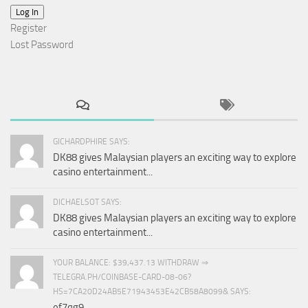
Log In
Register
Lost Password
GICHARDPHIRE SAYS:
DK88 gives Malaysian players an exciting way to explore
casino entertainment...
DICHAELSOT SAYS:
DK88 gives Malaysian players an exciting way to explore
casino entertainment...
YOUR BALANCE: $39,437.13 WITHDRAW ⇒
TELEGRA.PH/COINBASE-CARD-08-06?
HS=7CA20D24AB5E71943453E42CB58A8099& SAYS:
ef7qg9