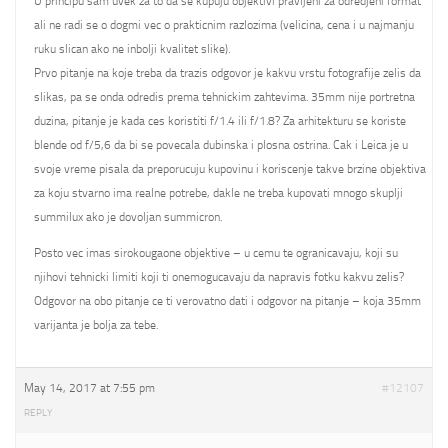
U principu sam uvek za to da se kupuju objektivi pravljeni za odredjeni format
ali ne radi se o dogmi vec o prakticnim razlozima (velicina, cena i u najmanju
ruku slican ako ne inbolji kvalitet slike).
Prvo pitanje na koje treba da trazis odgovor je kakvu vrstu fotografije zelis da
slikas, pa se onda odredis prema tehnickim zahtevima. 35mm nije portretna
duzina, pitanje je kada ces koristiti f/1.4 ili f/1.8? Za arhitekturu se koriste
blende od f/5,6 da bi se povecala dubinska i plosna ostrina. Cak i Leica je u
svoje vreme pisala da preporucuju kupovinu i koriscenje takve brzine objektiva
za koju stvarno ima realne potrebe, dakle ne treba kupovati mnogo skuplji
summilux ako je dovoljan summicron.
Posto vec imas sirokougaone objektive – u cemu te ogranicavaju, koji su
njihovi tehnicki limiti koji ti onemogucavaju da napravis fotku kakvu zelis?
Odgovor na obo pitanje ce ti verovatno dati i odgovor na pitanje – koja 35mm
varijanta je bolja za tebe.
May 14, 2017 at 7:55 pm
#12107
REPLY