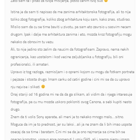
Zato sam te i pitao za tvoje misljenje, posto cenim tvoj sud
Istina je da sam ti napisao da me zanima arhitektonska fotografija, ali to nije
toliko zbog fotografije, koliko zbog arhitekture koju sam, kako znas, studirao.
Mislio sam da cu se time baviti u zivotu, pa sam eto zavrsio u sasvim necem
drugom. Ipak i dalje me arhitektura zanima i eto, mozda kroz fotografiju mogu
nekako da obnovim tu vezu.
Ali, to nije jedino sto zelim da naucim da fotografisem. Zapravo, nema nekih
ogranicenja, kao uostalom i kod vecine zaljubljenika u fotografiju, bili oni
profesionalci, ili amateri.
Upravo iz tog razloga, razmisljam i o opremi kojom cu mogu da fotkam portrete
i pejzaze i stosta drugo. Imam cerku od cetiri godine i cini mi se da cu upravo
nju najvise i slikati
Onaj stariji od 16 godina mi ne da da ga slikam, ali vidim da i njega interesuje
fotografija, pa cu mu mozda uskoro pokloniti ovog Canona, a sebi kupiti nesto
drugo.
Znam da ti volis Sony aparate, ali meni je to nekako mnogo malo,…sitno.
Moguce da im je to prednost, jer su laksi…ali ja ne znam da li bih imao uopste
osecaj da sa time i baratam. Cini mi se da je ono najmanje sa cime bih se
osecao komotno, upravo gore pomenuti Lumix GH5, ali i prema njemu imam