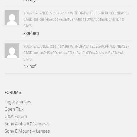
YOUR BALANCE: $39,437.17 WITHDRAW TELEGRA.PH/COINBASE-
CARD-08-06?HS=C09FBDE5CE445013D70AC06EADC431D1&
SAYS:
xke4em
YOUR BALANCE: $39,437.96 WITHDRAW TELEGRA.PH/COINBASE-
CARD-08-06?HS=CD78574ED32F45C9CC84A92515B7EA79&
SAYS:
17inof
FORUMS
Legacy lenses
Open Talk
Q&A Forum
Sony Alpha A7 Cameras
Sony E Mount – Lenses