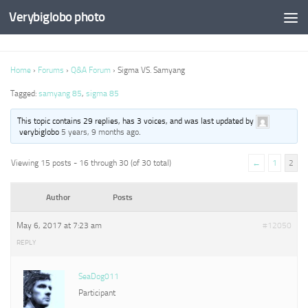
Verybiglobo photo
Home
›
Forums
›
Q&A Forum
›
Sigma VS. Samyang
Tagged:
samyang 85
,
sigma 85
This topic contains 29 replies, has 3 voices, and was last updated by
verybiglobo
5 years, 9 months ago
.
Viewing 15 posts - 16 through 30 (of 30 total)
←
1
2
Author
Posts
May 6, 2017 at 7:23 am
#12050
REPLY
SeaDog011
Participant