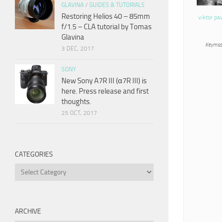
GLAVINA
/
GUIDES & TUTORIALS
Restoring Helios 40 – 85mm
viktor pa
f/1.5 – CLA tutorial by Tomas
Glavina
Keymas
3 DEC, 2017
SONY
New Sony A7R III (α7R III) is
here. Press release and first
thoughts.
25 OCT, 2017
CATEGORIES
Categories
ARCHIVE