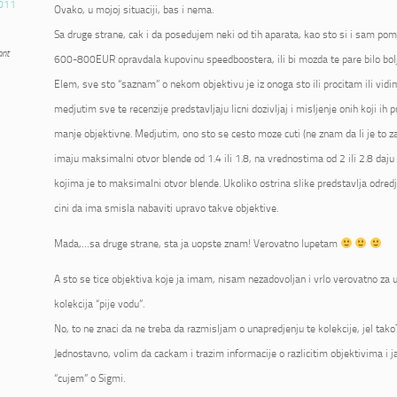
011
Ovako, u mojoj situaciji, bas i nema.
Sa druge strane, cak i da posedujem neki od tih aparata, kao sto si i sam pome
ant
600-800EUR opravdala kupovinu speedboostera, ili bi mozda te pare bilo bolje
Elem, sve sto “saznam” o nekom objektivu je iz onoga sto ili procitam ili vidi
medjutim sve te recenzije predstavljaju licni dozivljaj i misljenje onih koji ih p
manje objektivne. Medjutim, ono sto se cesto moze cuti (ne znam da li je to zai
imaju maksimalni otvor blende od 1.4 ili 1.8, na vrednostima od 2 ili 2.8 daju 
kojima je to maksimalni otvor blende. Ukoliko ostrina slike predstavlja odred
cini da ima smisla nabaviti upravo takve objektive.
Mada,…sa druge strane, sta ja uopste znam! Verovatno lupetam
A sto se tice objektiva koje ja imam, nisam nezadovoljan i vrlo verovatno za u
kolekcija “pije vodu”.
No, to ne znaci da ne treba da razmisljam o unapredjenju te kolekcije, jel tako
Jednostavno, volim da cackam i trazim informacije o razlicitim objektivima i 
“cujem” o Sigmi.