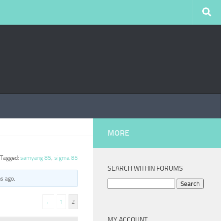
MORE
Tagged:
samyang 85
,
sigma 85
SEARCH WITHIN FORUMS
hs ago
.
Search
for:
←
1
2
MY ACCOUNT