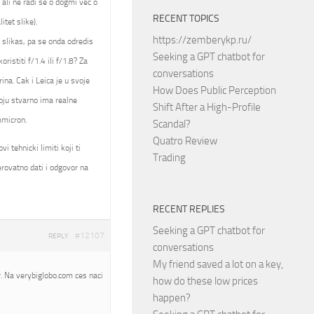
 ali ne radi se o dogmi vec o
RECENT TOPICS
itet slike).
https://zemberykp.ru/
a slikas, pa se onda odredis
Seeking a GPT chatbot for
istiti f/1.4 ili f/1.8? Za
conversations
ina. Cak i Leica je u svoje
How Does Public Perception
oju stvarno ima realne
Shift After a High-Profile
mmicron.
Scandal?
Quatro Review
 tehnicki limiti koji ti
Trading
rovatno dati i odgovor na
RECENT REPLIES
Seeking a GPT chatbot for
#12107
REPLY
conversations
My friend saved a lot on a key,
. Na verybiglobo.com ces naci
how do these low prices
happen?