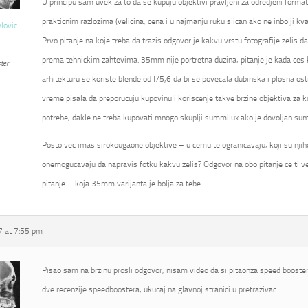
U principu sam uvek za to da se kupuju objektivi pravljeni za odredjeni format
prakticnim razlozima (velicina, cena i u najmanju ruku slican ako ne inbolji kval
vlovic
Prvo pitanje na koje treba da trazis odgovor je kakvu vrstu fotografije zelis d
prema tehnickim zahtevima. 35mm nije portretna duzina, pitanje je kada ces kor
ter
arhitekturu se koriste blende od f/5,6 da bi se povecala dubinska i plosna ostr
vreme pisala da preporucuju kupovinu i koriscenje takve brzine objektiva za k
potrebe, dakle ne treba kupovati mnogo skuplji summilux ako je dovoljan su
Posto vec imas sirokougaone objektive – u cemu te ogranicavaju, koji su njihovi
onemogucavaju da napravis fotku kakvu zelis? Odgovor na obo pitanje ce ti ve
pitanje – koja 35mm varijanta je bolja za tebe.
 at 7:55 pm
Pisao sam na brzinu prosli odgovor, nisam video da si pitaonza speed booster
dve recenzije speedboostera, ukucaj na glavnoj stranici u pretrazivac.