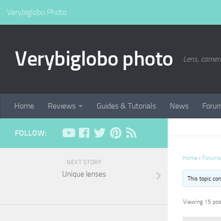
Verybiglobo Photo
Verybiglobo photo
Lens, camer
Home
Reviews
Guides & Tutorials
News
Foru
FOLLOW:
Home
›
Forums
NEXT STORY
Unique lenses
This topic co
Viewing 15 post