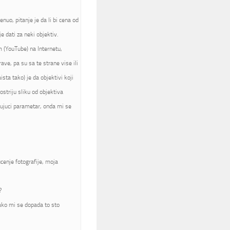
nuo, pitanje je da li bi cena od
 dati za neki objektiv.
m (YouTube) na Internetu,
rave, pa su sa te strane vise ili
sta tako) je da objektivi koji
ostriju sliku od objektiva
jujuci parametar, onda mi se
cenje fotografije, moja
?
jako mi se dopada to sto