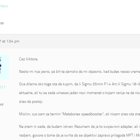
vlovic
ter
 at 1:04 pm
Cao Viktore,
Nesto mi nije jasno, pa bih te zamolio da mi objasnis, kad budes nasao vrem
Ova dilema oko toga sta da kupim, da li Sigmu 35mm F1.4 Art ili Sigmu 18-3
011
aktuelna, ali tu se sada umesao jedan novi momenat o kojem ranije ne da nis
znao da postoji.
ant
Mislim, cuo sam za termin “Metabones speedbooster”, ali nisam znao sta zna
Ne znam ni sada, da budem iskren. Razumem da je to svojevrsni adapter, ali 
nadjem, govore o tome da je svrha da se objektivi zapravo prilagode MFT i Mi