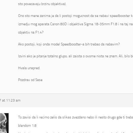
sto povecavaju brzinu objektiva).
Ono sto mene zanima je da li postoji mogucnost da se nabavi speedbooster koj
izmedju mog aparata Canon 80D i objektiva Sigma 18-35mm F1.8 i na taj na
objektiv na F1.4?
Ako postoji, koji onda model Speedboodter-a bih trebao da nabavim?
Izvini ako je pitanje totalno glupo, ali zaista o ovome nista ne znam. Ali, bilo 
Hvala unapred.
Pozdrav od Sase
 at 11:23 am
To zavisi da li recimo zelis da slikas zvezdano nebo ili nesto drugo gde ti tre
blendom 1.8