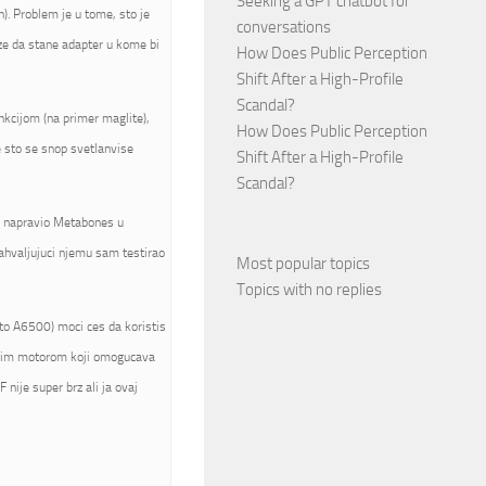
Seeking a GPT chatbot for
). Problem je u tome, sto je
conversations
ze da stane adapter u kome bi
How Does Public Perception
Shift After a High-Profile
Scandal?
nkcijom (na primer maglite),
How Does Public Perception
e sto se snop svetlanvise
Shift After a High-Profile
Scandal?
je napravio Metabones u
zahvaljujuci njemu sam testirao
Most popular topics
Topics with no replies
to A6500) moci ces da koristis
jenim motorom koji omogucava
 nije super brz ali ja ovaj