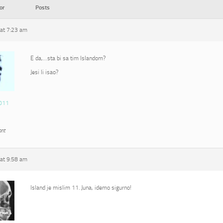
or
Posts
at 7:23 am
E da,…sta bi sa tim Islandom?
Jesi li isao?
011
ant
at 9:58 am
Island je mislim 11. Juna, idemo sigurno!