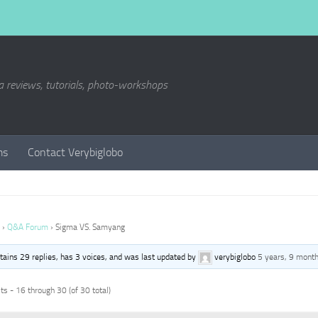
a reviews, tutorials, photo-workshops
ms
Contact Verybiglobo
›
Q&A Forum
›
Sigma VS. Samyang
ntains 29 replies, has 3 voices, and was last updated by
verybiglobo
5 years, 9 mont
s - 16 through 30 (of 30 total)