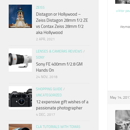
ZEISS
viktor pa
Distagon or Hollywood –
Zeiss Distagon 28mm f/2 ZE
vs Contax Zeiss 28mm f/2
Keymas
aka Hollywood
2 APR, 2021
LENSES & CAMERAS REVIEWS
/
SONY
Sony FE 400mm f/2.8 GM
Hands On
24 NOV, 2018
SHOPPING GUIDE
/
UNCATEGORIZED
May 14, 2017
12 expensive gift wishes of a
passionate photographer
4 DEC, 2017
CLA TUTORIALS WITH TOMAS