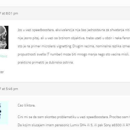
 at 8:01 pm
Jos u vezi speedboostera, ekvivalencija nije bas jednostavna za shvatanje niti
nije jasno pitaj, ali u vezi sa brzinom objektiva, treba uzeti u obzir i neke fe
sto je na primer microlens vignetting. Drugim recima, nominalna razlika izmed
propustnosti svetla (T number) moze biti mnogo manja nego sto vecina misli, 
vlovic
prakticno primetiti je dubinska ostrina.
ter
 at 5:46 pm
Cao Viktore,
Cini mi se da sam skontao problematiku u vezi speedboostera. Procitao sam t
Da kojim slucajem imam panasonic Lumix GH4 ili 5, ili pak Sony a6500 ili A7R