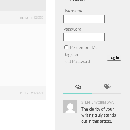
Username:
#12050
REPLY
Password:
Remember Me
Register
Log In
Lost Password
#12051
REPLY
STEPHENVOIRM SAYS:
The clarity of your
writing truly stands
out in this article.