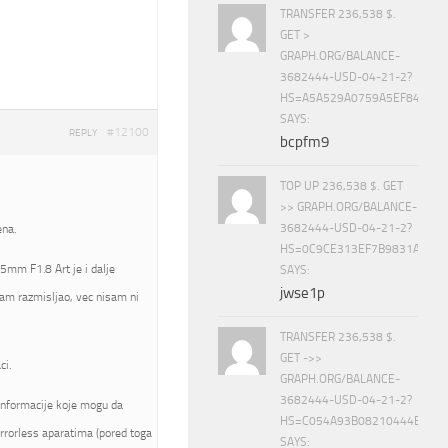
TRANSFER 236,538 $.
GET >
GRAPH.ORG/BALANCE-
3682444-USD-04-21-2?
HS=A5A529A0759A5EF840E8
SAYS:
#12100
REPLY
bcpfm9
TOP UP 236,538 $. GET
>> GRAPH.ORG/BALANCE-
3682444-USD-04-21-2?
ena.
HS=0C9CE313EF7B9831A888D
5mm F1.8 Art je i dalje
SAYS:
jwse1p
am razmisljao, vec nisam ni
TRANSFER 236,538 $.
GET ->>
ci.
GRAPH.ORG/BALANCE-
3682444-USD-04-21-2?
informacije koje mogu da
HS=C054A93B08210444E15E
rrorless aparatima (pored toga
SAYS: