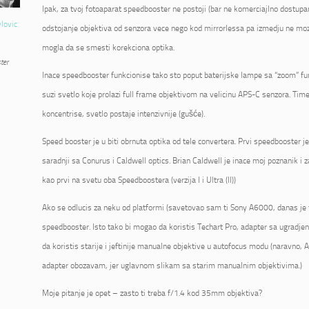
Ipak, za tvoj fotoaparat speedbooster ne postoji (bar ne komerciajlno dostupan
vlovic
odstojanje objektiva od senzora vece nego kod mirrorlessa pa izmedju ne mo
mogla da se smesti korekciona optika.
ter
Inace speedbooster funkcionise tako sto poput baterijske lampe sa “zoom” fu
suzi svetlo koje prolazi full frame objektivom na velicinu APS-C senzora. Tim
koncentrise, svetlo postaje intenzivnije (gušće).
Speed booster je u biti obrnuta optika od tele convertera. Prvi speedbooster 
saradnji sa Conurus i Caldwell optics. Brian Caldwell je inace moj poznanik i 
kao prvi na svetu oba Speedboostera (verzija I i Ultra (II))
Ako se odlucis za neku od platformi (savetovao sam ti Sony A6000, danas je 
speedbooster. Isto tako bi mogao da koristis Techart Pro, adapter sa ugrad
da koristis starije i jeftinije manualne objektive u autofocus modu (naravno, AF
adapter obozavam, jer uglavnom slikam sa starim manualnim objektivima.)
Moje pitanje je opet – zasto ti treba f/1.4 kod 35mm objektiva?