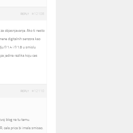
#12108
REPLY
 za objasnjavanje. Ako ti nesto
nomene digitalnih senzora kao
ju f/1.4 i f/1.8 u smislu
pa jedina razlika koju ces
#12110
REPLY
voj blog na tu temu.
, cela prica bi imala smisao.