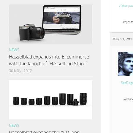
viktor pa
Keymas
May 13, 2017
NEWS
Hasselblad expands into E-commerce
with the launch of ‘Hasselblad Store’
30 NOV, 2017
SeaDog
Particip
NEWS
Hasselblad expands the XCD lens