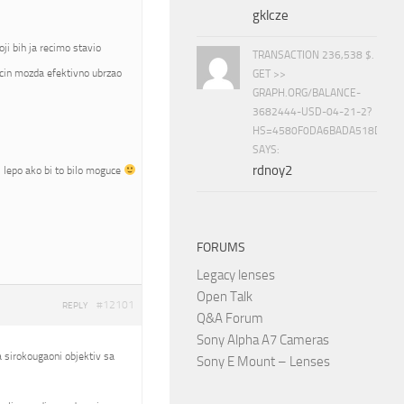
gklcze
i bih ja recimo stavio
TRANSACTION 236,538 $.
cin mozda efektivno ubrzao
GET >>
GRAPH.ORG/BALANCE-
3682444-USD-04-21-2?
HS=4580F0DA6BADA518D5E8
SAYS:
rdnoy2
bi lepo ako bi to bilo moguce
FORUMS
Legacy lenses
Open Talk
#12101
REPLY
Q&A Forum
Sony Alpha A7 Cameras
ba sirokougaoni objektiv sa
Sony E Mount – Lenses