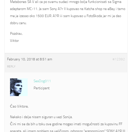
Metabones SA V ali ce po svemu sudeci mnogo bolje funkcionisati sa Sigma
adapterom MC-11. Ja sam Sony A7r II kupovao na Katcha shop na eBay i tamo
me je izasao oko 1500 EUR. A7R iii sam kupovao u Fotoškoda jer mi je dao
dobru cenu.
Pozdrav,
Viktor
February 10, 2018 at 8:51 am
#12392
REPLY
SeaDog011
Participant
Ćao Viktore,
Nekako i dalje nisam siguran u vezi Sonija.
Čini mi se da bih u toku ove godine mogao imati mogućnosti za kupovinu FF
aparata, ali imam problem sa veličinom, odnosno “ergonomijom” SONY A7R III