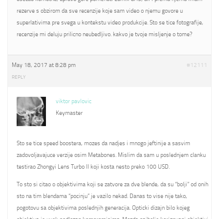
rezerve s obzirom da sve recenzije koje sam video o njemu govore u
superlativima pre svega u kontekstu video produkcije. Sto se tice fotografije,
recenzije mi deluju prilicno neubedljivo. kakvo je tvoje misljenje o tome?
May 18, 2017 at 8:28 pm
#12111
REPLY
viktor pavlovic
Keymaster
Sto se tice speed boostera, mozes da nadjes i mnogo jeftinije a sasvim
zadovoljavajuce verzije osim Metabones. Mislim da sam u poslednjem clanku
testirao Zhongyi Lens Turbo II koji kosta nesto preko 100 USD.
To sto si citao o objektivima koji se zatvore za dve blende, da su “bolji” od onih
sto na tim blendama “pocinju” je vazilo nekad. Danas to vise nije tako,
pogotovu sa objektivima poslednjih generacija. Opticki dizajn bilo kojeg