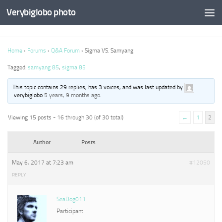
Verybiglobo photo
Home
›
Forums
›
Q&A Forum
›
Sigma VS. Samyang
Tagged:
samyang 85
,
sigma 85
This topic contains 29 replies, has 3 voices, and was last updated by
verybiglobo
5 years, 9 months ago
.
Viewing 15 posts - 16 through 30 (of 30 total)
←
1
2
Author
Posts
May 6, 2017 at 7:23 am
#12050
REPLY
SeaDog011
Participant