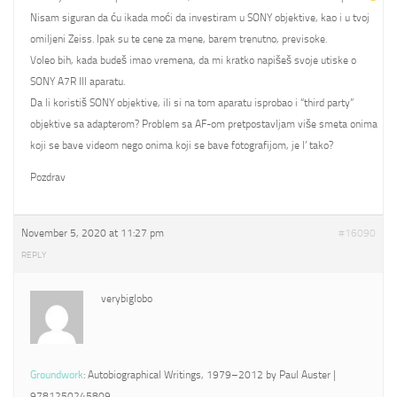
Nisam siguran da ću ikada moći da investiram u SONY objektive, kao i u tvoj
omiljeni Zeiss. Ipak su te cene za mene, barem trenutno, previsoke.
Voleo bih, kada budeš imao vremena, da mi kratko napišeš svoje utiske o
SONY A7R III aparatu.
Da li koristiš SONY objektive, ili si na tom aparatu isprobao i “third party”
objektive sa adapterom? Problem sa AF-om pretpostavljam više smeta onima
koji se bave videom nego onima koji se bave fotografijom, je l’ tako?
Pozdrav
November 5, 2020 at 11:27 pm
#16090
REPLY
verybiglobo
Groundwork
: Autobiographical Writings, 1979–2012 by Paul Auster |
9781250245809