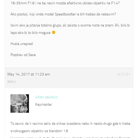
18-35mm F1.8 i na taj nacin mozda efektivno ubrzao objektiv na F1.4?
Ako postoji, koji onda model Speedboodter-a bih trebao da nabavim?
Izvini ako je pitanje totalno glupo, ali zaista o ovome nista ne znam. Ali, bilo bi
lepo ako bi to bilo moguce
Hvala unapred.
Pozdrav od Sase
May 14, 2017 at 11:23 am
#12101
REPLY
viktor pavlovic
Keymaster
To zavisi da li recimo zelis da slikas zvezdano nebo ili nesto drugo gde ti treba
sirokougaoni objektiv sa blendom 1.8