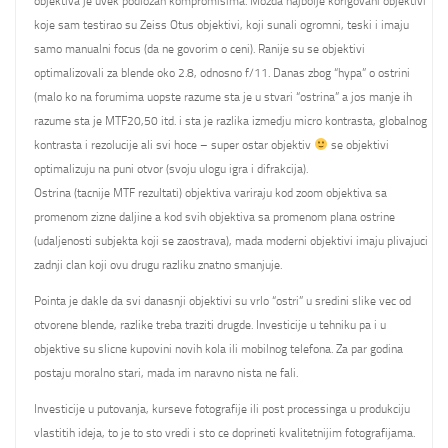
objektiva je uvek podlozan kompromisima. Mozda najbolje korigovani objektivi
koje sam testirao su Zeiss Otus objektivi, koji sunali ogromni, teski i imaju
samo manualni focus (da ne govorim o ceni). Ranije su se objektivi
optimalizovali za blende oko 2.8, odnosno f/11. Danas zbog “hypa” o ostrini
(malo ko na forumima uopste razume sta je u stvari “ostrina” a jos manje ih
razume sta je MTF20,50 itd. i sta je razlika izmedju micro kontrasta, globalnog
kontrasta i rezolucije ali svi hoce – super ostar objektiv
se objektivi
optimalizuju na puni otvor (svoju ulogu igra i difrakcija).
Ostrina (tacnije MTF rezultati) objektiva variraju kod zoom objektiva sa
promenom zizne daljine a kod svih objektiva sa promenom plana ostrine
(udaljenosti subjekta koji se zaostrava), mada moderni objektivi imaju plivajuci
zadnji clan koji ovu drugu razliku znatno smanjuje.
Pointa je dakle da svi danasnji objektivi su vrlo “ostri” u sredini slike vec od
otvorene blende, razlike treba traziti drugde. Investicije u tehniku pa i u
objektive su slicne kupovini novih kola ili mobilnog telefona. Za par godina
postaju moralno stari, mada im naravno nista ne fali.
Investicije u putovanja, kurseve fotografije ili post processinga u produkciju
vlastitih ideja, to je to sto vredi i sto ce doprineti kvalitetnijim fotografijama.