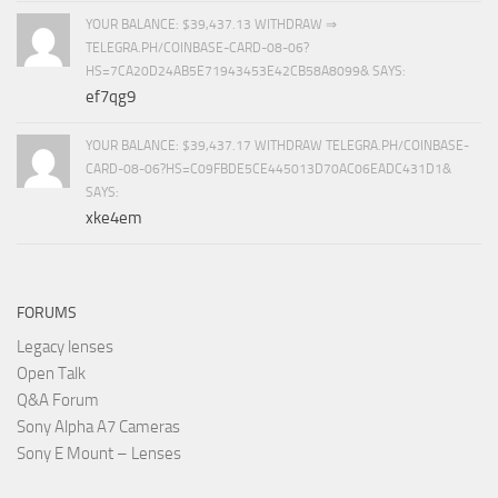
YOUR BALANCE: $39,437.13 WITHDRAW ⇒
TELEGRA.PH/COINBASE-CARD-08-06?
HS=7CA20D24AB5E71943453E42CB58A8099& SAYS:
ef7qg9
YOUR BALANCE: $39,437.17 WITHDRAW TELEGRA.PH/COINBASE-
CARD-08-06?HS=C09FBDE5CE445013D70AC06EADC431D1&
SAYS:
xke4em
FORUMS
Legacy lenses
Open Talk
Q&A Forum
Sony Alpha A7 Cameras
Sony E Mount – Lenses