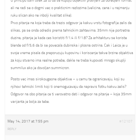
U principu sam uvek za to da se kupuju objektivi pravljeni za odredjeni format
ali ne radi se o dogmi vec o prakticnim razlozima (velicina, cena i u najmanju
ruku slican ako ne inbolji kvalitet slike).
Prvo pitanje na koje treba da trazis odgovor je kakvu vrstu fotografije zelis da
slikas, pa se onda odredis prema tehnickim zahtevima. 35mm nije portretna
duzina, pitanje je kada ces koristiti f/1.4 ili f/1.8? Za arhitekturu se koriste
blende od f/5,6 da bi se povecala dubinska i plosna ostrina. Cak i Leica je u
svoje vreme pisala da preporucuju kupovinu i koriscenje takve brzine objektiva
za koju stvarno ima realne potrebe, dakle ne treba kupovati mnogo skuplji
summilux ako je dovoljan summicron.
Posto vec imas sirokougaone objektive – u cemu te ogranicavaju, koji su
njihovi tehnicki limiti koji ti onemogucavaju da napravis fotku kakvu zelis?
Odgovor na obo pitanje ce ti verovatno dati i odgovor na pitanje – koja 35mm
varijanta je bolja za tebe.
May 14, 2017 at 7:55 pm
#12107
REPLY