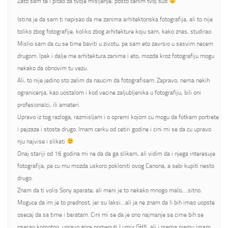
Zato sam te i pitao za tvoje misljenje, posto cenim tvoj sud
Istina je da sam ti napisao da me zanima arhitektonska fotografija, ali to nije
toliko zbog fotografije, koliko zbog arhitekture koju sam, kako znas, studirao.
Mislio sam da cu se time baviti u zivotu, pa sam eto zavrsio u sasvim necem
drugom. Ipak i dalje me arhitektura zanima i eto, mozda kroz fotografiju mogu
nekako da obnovim tu vezu.
Ali, to nije jedino sto zelim da naucim da fotografisem. Zapravo, nema nekih
ogranicenja, kao uostalom i kod vecine zaljubljenika u fotografiju, bili oni
profesionalci, ili amateri.
Upravo iz tog razloga, razmisljam i o opremi kojom cu mogu da fotkam portrete
i pejzaze i stosta drugo. Imam cerku od cetiri godine i cini mi se da cu upravo
nju najvise i slikati
Onaj stariji od 16 godina mi ne da da ga slikam, ali vidim da i njega interesuje
fotografija, pa cu mu mozda uskoro pokloniti ovog Canona, a sebi kupiti nesto
drugo.
Znam da ti volis Sony aparate, ali meni je to nekako mnogo malo,…sitno.
Moguce da im je to prednost, jer su laksi…ali ja ne znam da li bih imao uopste
osecaj da sa time i baratam. Cini mi se da je ono najmanje sa cime bih se
osecao komotno, upravo gore pomenuti Lumix GH5, ali i prema njemu imam