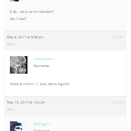
E da,…sta bi sa tim Islandom?
Jesi li isao?
May 6, 2017 at 9:58 am
#12051
REPLY
viktor pavlovic
Keymaster
Island je mislim 11. Juna, idemo sigurno!
May 13, 2017 at 1:04 pm
#12100
REPLY
SeaDog011