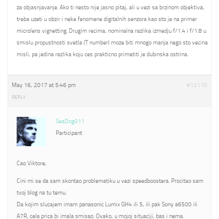
za objasnjavanje. Ako ti nesto nije jasno pitaj, ali u vezi sa brzinom objektiva,
treba uzeti u obzir i neke fenomene digitalnih senzora kao sto je na primer
microlens vignetting. Drugim recima, nominalna razlika izmedju f/1.4 i f/1.8 u
smislu propustnosti svetla (T number) moze biti mnogo manja nego sto vecina
misli, pa jedina razlika koju ces prakticno primetiti je dubinska ostrina.
May 16, 2017 at 5:46 pm
#12110
REPLY
SeaDog011
Participant
Cao Viktore,
Cini mi se da sam skontao problematiku u vezi speedboostera. Procitao sam
tvoj blog na tu temu.
Da kojim slucajem imam panasonic Lumix GH4 ili 5, ili pak Sony a6500 ili
A7R, cela prica bi imala smisao. Ovako, u mojoj situaciji, bas i nema.