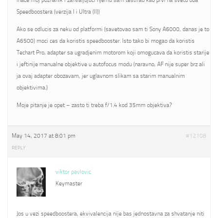
inace moj poznanik i zahvaljujuci njemu sam testirao kao prvi na svetu oba
Speedboostera (verzija I i Ultra (II))
Ako se odlucis za neku od platformi (savetovao sam ti Sony A6000, danas je to
A6500) moci ces da koristis speedbooster. Isto tako bi mogao da koristis
Techart Pro, adapter sa ugradjenim motorom koji omogucava da koristis starije
i jeftinije manualne objektive u autofocus modu (naravno, AF nije super brz ali
ja ovaj adapter obozavam, jer uglavnom slikam sa starim manualnim
objektivima.)
Moje pitanje je opet – zasto ti treba f/1.4 kod 35mm objektiva?
May 14, 2017 at 8:01 pm
#12108
REPLY
viktor pavlovic
Keymaster
Jos u vezi speedboostera, ekvivalencija nije bas jednostavna za shvatanje niti