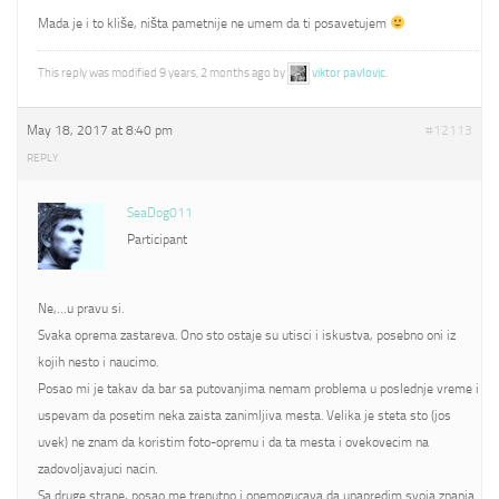
Mada je i to kliše, ništa pametnije ne umem da ti posavetujem
This reply was modified 9 years, 2 months ago by
viktor pavlovic
.
May 18, 2017 at 8:40 pm
#12113
REPLY
SeaDog011
Participant
Ne,…u pravu si.
Svaka oprema zastareva. Ono sto ostaje su utisci i iskustva, posebno oni iz
kojih nesto i naucimo.
Posao mi je takav da bar sa putovanjima nemam problema u poslednje vreme i
uspevam da posetim neka zaista zanimljiva mesta. Velika je steta sto (jos
uvek) ne znam da koristim foto-opremu i da ta mesta i ovekovecim na
zadovoljavajuci nacin.
Sa druge strane, posao me trenutno i onemogucava da unapredim svoja znanja.