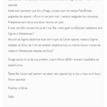
aparata.
Kada sam poslednji put bio u Pragu, svratio sam do radnje FotoŠkoda i
pogledao taj aparat i učinio mi se jako mali i nekako nezgodan za rukovanje.
Pretpostavljam da je sve stvar navike, ali ipak…
E sad, ono što me zanima je da li se, šta i kako gubi korišćenjem adaptera, bilo
Sigma ili Metabones?
Ako bih za Sigma objektive koje sam kupio za Canon aparat, nabavio Sigma
adapter za Sony, da li bih za ostatak objektiva koji su marke Canon, morao da
nabavim Metabones adapter za Sony?
Druga opcija mi je da sve prodam, kupim Nikon d850 i krenem ispočetka sa
objektivima.
Šteta što Canon već jednom ne izbaci neki aparat koji bi bio u klasi ovih Sony i
Nikon aparata!
Pozdrav iz Atine
Saša