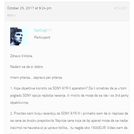
October 25, 2017 at 9:24 pm
#12223
REPLY
SeaDog011
Participant
Zdravo Viktore,
Nadam se da si dobro.
Imam pitanje,…zapravo par pitanja:
1. Koje objektive koristis sa SONY A7R II aparatom? Da li smatras da je u tom
pogledu SONY opcija najbolje resenje, ili mislis da moze da se ide i sa 3rd party
objektivima;
2. Procitao sam tvoju recenziju za SONY A7R III i primetio sam da si napisao da
se cena za dvojku prepolovila. Najniza cena koja za taj aparat moze da se nadje
(recimo) na heureka.cz je upravo tolika,…tu negde oko 1500EUR. Video sam da