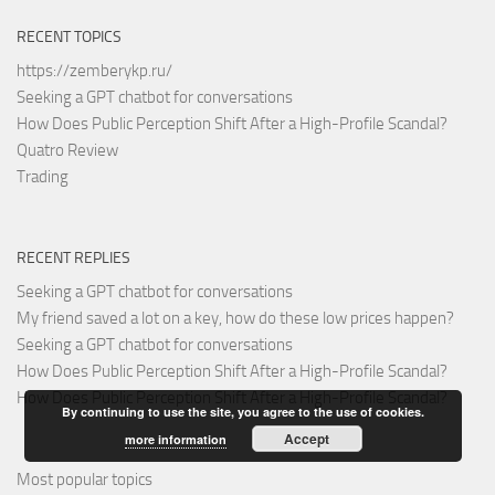
RECENT TOPICS
https://zemberykp.ru/
Seeking a GPT chatbot for conversations
How Does Public Perception Shift After a High-Profile Scandal?
Quatro Review
Trading
RECENT REPLIES
Seeking a GPT chatbot for conversations
My friend saved a lot on a key, how do these low prices happen?
Seeking a GPT chatbot for conversations
How Does Public Perception Shift After a High-Profile Scandal?
How Does Public Perception Shift After a High-Profile Scandal?
By continuing to use the site, you agree to the use of cookies.
Accept
more information
Most popular topics