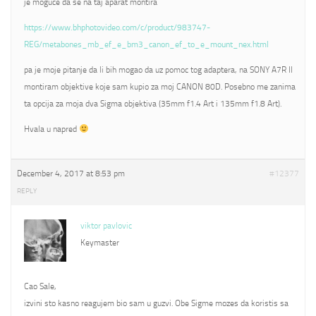
je moguce da se na taj aparat montira
https://www.bhphotovideo.com/c/product/983747-
REG/metabones_mb_ef_e_bm3_canon_ef_to_e_mount_nex.html
pa je moje pitanje da li bih mogao da uz pomoc tog adaptera, na SONY A7R II
montiram objektive koje sam kupio za moj CANON 80D. Posebno me zanima
ta opcija za moja dva Sigma objektiva (35mm f1.4 Art i 135mm f1.8 Art).
Hvala u napred
December 4, 2017 at 8:53 pm
#12377
REPLY
viktor pavlovic
Keymaster
Cao Sale,
izvini sto kasno reagujem bio sam u guzvi. Obe Sigme mozes da koristis sa