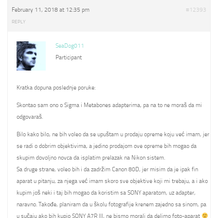
February 11, 2018 at 12:35 pm
#12393
REPLY
SeaDog011
Participant
Kratka dopuna poslednje poruke:
Skontao sam ono o Sigma i Metabones adapterima, pa na to ne moraš da mi
odgovaraš.
Bilo kako bilo, ne bih voleo da se upuštam u prodaju opreme koju već imam, jer
se radi o dobrim objektivima, a jedino prodajom ove opreme bih mogao da
skupim dovoljno novca da isplatim prelazak na Nikon sistem.
Sa druge strane, voleo bih i da zadržim Canon 80D, jer misim da je ipak fin
aparat u pitanju, za njega već imam skoro sve objektive koji mi trebaju, a i ako
kupim još neki i taj bih mogao da koristim sa SONY aparatom, uz adapter,
naravno. Takođe, planiram da u školu fotografije krenem zajedno sa sinom, pa
u sučaju ako bih kupio SONY A7R III, ne bismo morali da delimo foto-aparat