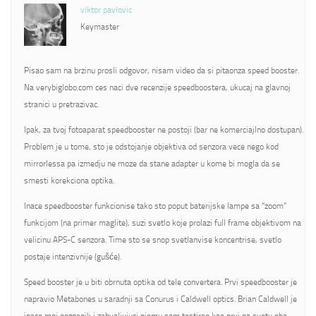
viktor pavlovic
Keymaster
Pisao sam na brzinu prosli odgovor, nisam video da si pitaonza speed booster.
Na verybiglobo.com ces naci dve recenzije speedboostera, ukucaj na glavnoj
stranici u pretrazivac.
Ipak, za tvoj fotoaparat speedbooster ne postoji (bar ne komerciajlno dostupan).
Problem je u tome, sto je odstojanje objektiva od senzora vece nego kod
mirrorlessa pa izmedju ne moze da stane adapter u kome bi mogla da se
smesti korekciona optika.
Inace speedbooster funkcionise tako sto poput baterijske lampe sa “zoom”
funkcijom (na primer maglite), suzi svetlo koje prolazi full frame objektivom na
velicinu APS-C senzora. Time sto se snop svetlanvise koncentrise, svetlo
postaje intenzivnije (gušće).
Speed booster je u biti obrnuta optika od tele convertera. Prvi speedbooster je
napravio Metabones u saradnji sa Conurus i Caldwell optics. Brian Caldwell je