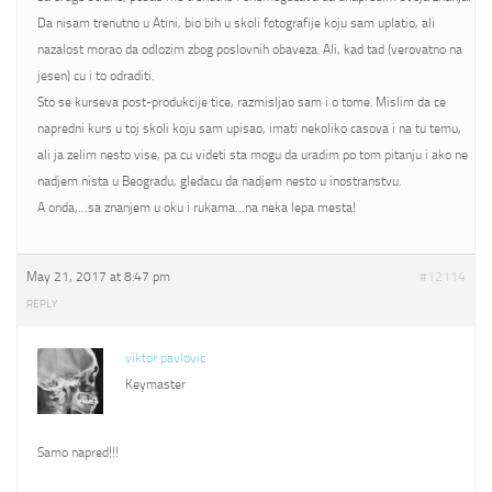
Da nisam trenutno u Atini, bio bih u skoli fotografije koju sam uplatio, ali
nazalost morao da odlozim zbog poslovnih obaveza. Ali, kad tad (verovatno na
jesen) cu i to odraditi.
Sto se kurseva post-produkcije tice, razmisljao sam i o tome. Mislim da ce
napredni kurs u toj skoli koju sam upisao, imati nekoliko casova i na tu temu,
ali ja zelim nesto vise, pa cu videti sta mogu da uradim po tom pitanju i ako ne
nadjem nista u Beogradu, gledacu da nadjem nesto u inostranstvu.
A onda,…sa znanjem u oku i rukama…na neka lepa mesta!
May 21, 2017 at 8:47 pm
#12114
REPLY
viktor pavlovic
Keymaster
Samo napred!!!