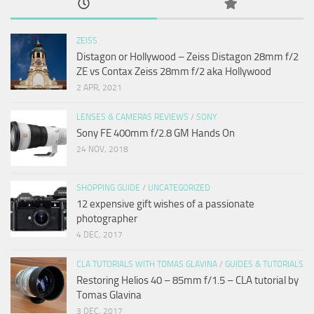
ZEISS
Distagon or Hollywood – Zeiss Distagon 28mm f/2
ZE vs Contax Zeiss 28mm f/2 aka Hollywood
2 APR, 2021
LENSES & CAMERAS REVIEWS
/
SONY
Sony FE 400mm f/2.8 GM Hands On
24 NOV, 2018
SHOPPING GUIDE
/
UNCATEGORIZED
12 expensive gift wishes of a passionate
photographer
4 DEC, 2017
CLA TUTORIALS WITH TOMAS GLAVINA
/
GUIDES & TUTORIALS
Restoring Helios 40 – 85mm f/1.5 – CLA tutorial by
Tomas Glavina
3 DEC, 2017