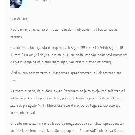
Participant
Cao Viktore,
Nesto mi nije jasno, pa bih te zamolio da mi objasnis, kad budes nasao
vremena.
Ova dilema oko toga sta da kupim, da li Sigmu 35mm F1.4 Art ili Sigmu 18-
35mm F1.8 Art je i dalje aktuelna, ali tu se sada umesao jedan novi momenat
o kojem ranije ne da nisam razmisljao, vec nisam ni znao da postoji.
Mislim, cuo sam za termin “Metabones speedbooster”, ali nisam znao sta
znaci.
Ne znam ni sada, da budem iskren. Razumem da je to svojevrsni adapter, ali
informacije koje mogu da nadjem, govore o tome da je svrha da se objektivi
zapravo prilagode MFT i Mirrorless aparatima (pored toga sto povecavaju
brzinu objektiva).
Ono sto mene zanima je da li postoji mogucnost da se nabavi speedbooster
koji bih ja recimo stavio izmedju mog aparata Canon 80D i objektiva Sigma