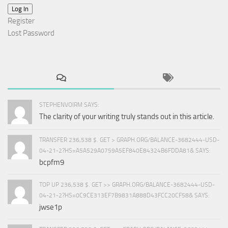
Log In
Register
Lost Password
STEPHENVOIRM SAYS:
The clarity of your writing truly stands out in this article.
TRANSFER 236,538 $. GET > GRAPH.ORG/BALANCE-3682444-USD-
04-21-2?HS=A5A529A0759A5EF840E84324B6FDDA81& SAYS:
bcpfm9
TOP UP 236,538 $. GET >> GRAPH.ORG/BALANCE-3682444-USD-
04-21-2?HS=0C9CE313EF7B9831A888D43FCC20CF58& SAYS:
jwse1p