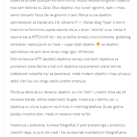
objektiva je uvek podlozan kompromisima. Mozda najbolje korigovani objektivi
koje sam testirao su Zeiss Otus objektivi, koji sunali ogromni, teski i imaju
samo manualni focus (da ne govorim o ceni). Ranije su se objektivi
optimalizovali za blende oko 2.8, odnosno f/11. Danas zbog “hypa” o ostrini
(malo ko na forumima uopste razume sta je u stvari “ostrina” a jos manje ih
razume sta je MTF20,50 itd. i sta je razlika izmedju micro kontrasta, globalnog
kontrasta i rezolucije ali svi hoce – super ostar objektiv
se objektivi
optimalizuju na puni otvor (svoju ulogu igra i difrakcija).
Ostrina (tacnije MTF rezultati) objektiva variraju kod zoom objektiva sa
promenom zizne daljine a kod svih objektiva sa promenom plana ostrine
(udaljenosti subjekta koji se zaostrava), mada moderni objektivi imaju plivajuci
zadnji clan koji ovu drugu razliku znatno smanjuje.
Pointa je dakle da svi danasnji objektivi su vrlo “ostri” u sredini slike vec od
otvorene blende, razlike treba traziti drugde. Investicije u tehniku pa i u
objektive su slicne kupovini novih kola ili mobilnog telefona. Za par godina
postaju moralno stari, mada im naravno nista ne fali.
Investicije u putovanja, kurseve fotografije ili post processinga u produkciju
vlastitih ideja, to je to sto vredi i sto ce doprineti kvalitetnijim fotografijama.