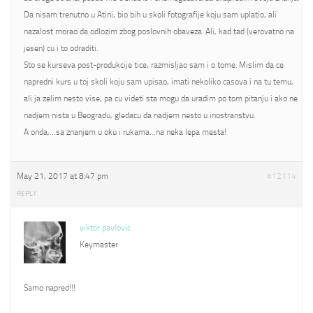
Da nisam trenutno u Atini, bio bih u skoli fotografije koju sam uplatio, ali
nazalost morao da odlozim zbog poslovnih obaveza. Ali, kad tad (verovatno na
jesen) cu i to odraditi.
Sto se kurseva post-produkcije tice, razmisljao sam i o tome. Mislim da ce
napredni kurs u toj skoli koju sam upisao, imati nekoliko casova i na tu temu,
ali ja zelim nesto vise, pa cu videti sta mogu da uradim po tom pitanju i ako ne
nadjem nista u Beogradu, gledacu da nadjem nesto u inostranstvu.
A onda,…sa znanjem u oku i rukama…na neka lepa mesta!
May 21, 2017 at 8:47 pm
#12114
REPLY
viktor pavlovic
Keymaster
Samo napred!!!