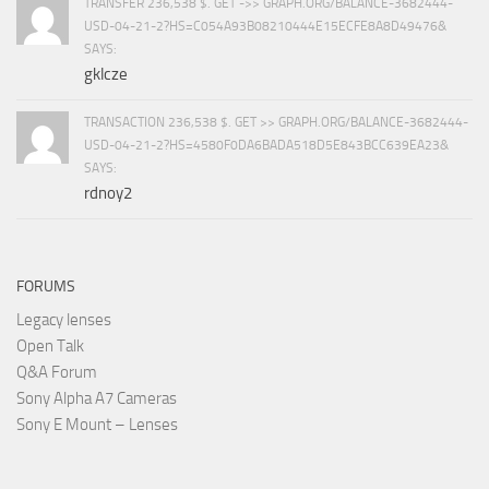
TRANSFER 236,538 $. GET ->> GRAPH.ORG/BALANCE-3682444-
USD-04-21-2?HS=C054A93B08210444E15ECFE8A8D49476&
SAYS:
gklcze
TRANSACTION 236,538 $. GET >> GRAPH.ORG/BALANCE-3682444-
USD-04-21-2?HS=4580F0DA6BADA518D5E843BCC639EA23&
SAYS:
rdnoy2
FORUMS
Legacy lenses
Open Talk
Q&A Forum
Sony Alpha A7 Cameras
Sony E Mount – Lenses