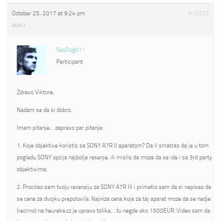
October 25, 2017 at 9:24 pm
#12223
REPLY
SeaDog011
Participant
Zdravo Viktore,
Nadam se da si dobro.
Imam pitanje,…zapravo par pitanja:
1. Koje objektive koristis sa SONY A7R II aparatom? Da li smatras da je u tom
pogledu SONY opcija najbolje resenje, ili mislis da moze da se ide i sa 3rd party
objektivima;
2. Procitao sam tvoju recenziju za SONY A7R III i primetio sam da si napisao da
se cena za dvojku prepolovila. Najniza cena koja za taj aparat moze da se nadje
(recimo) na heureka.cz je upravo tolika,…tu negde oko 1500EUR. Video sam da