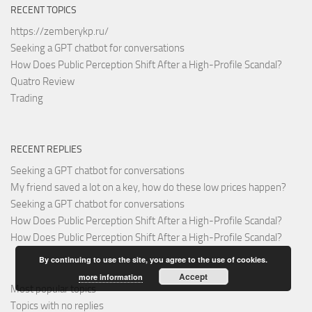
RECENT TOPICS
https://zemberykp.ru/
Seeking a GPT chatbot for conversations
How Does Public Perception Shift After a High-Profile Scandal?
Quatro Review
Trading
RECENT REPLIES
Seeking a GPT chatbot for conversations
My friend saved a lot on a key, how do these low prices happen?
Seeking a GPT chatbot for conversations
How Does Public Perception Shift After a High-Profile Scandal?
How Does Public Perception Shift After a High-Profile Scandal?
By continuing to use the site, you agree to the use of cookies.
Accept
more information
Most popular topics
Topics with no replies