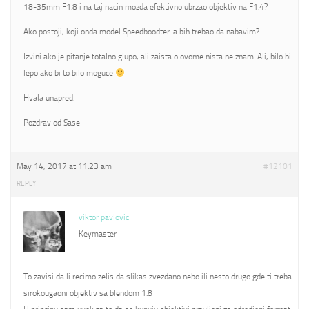
18-35mm F1.8 i na taj nacin mozda efektivno ubrzao objektiv na F1.4?
Ako postoji, koji onda model Speedboodter-a bih trebao da nabavim?
Izvini ako je pitanje totalno glupo, ali zaista o ovome nista ne znam. Ali, bilo bi
lepo ako bi to bilo moguce
Hvala unapred.
Pozdrav od Sase
May 14, 2017 at 11:23 am
#12101
REPLY
viktor pavlovic
Keymaster
To zavisi da li recimo zelis da slikas zvezdano nebo ili nesto drugo gde ti treba
sirokougaoni objektiv sa blendom 1.8