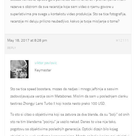
rezerve s obzirom da sve recenzije koje sam video o njemu govore u
superlativima pre svega u kontekstu video produkcije. Sto se tice fotografije,
recenzije mi deluju prilicno neubedljivo. kakvo je tvoje misljenje o tome?
May 18, 2017 at 8:28 pm
#12111
REPLY
viktor pavlovic
Keymaster
Sto se tice speed boostera, mozes da nadjes i mnogo jeftinije a sasvim
zadovoljavajuce verzije osim Metabones. Mislim da sam u poslednjem clanku
testirao Zhongyi Lens Turbo II koji kosta nesto preko 100 USD.
To sto si citao o objektivima koji se zatvore za dve blende, da su “bolji” od onih
sto na tim blendama “pocinju” je vazilo nekad. Danas to vise nije tako,
pogotovu sa objektivima poslednjih generacija. Opticki dizajn bilo kojeg