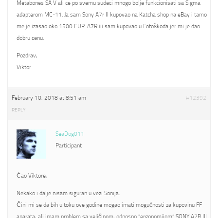
Metabones SA V ali ce po svemu sudeci mnogo bolje funkcionisati sa Sigma
adapterom MC-11. Ja sam Sony A7r II kupovao na Katcha shop na eBay i tamo
me je izasao oko 1500 EUR. A7R iii sam kupovao u Fotoškoda jer mi je dao
dobru cenu.
Pozdrav,
Viktor
February 10, 2018 at 8:51 am
#12392
REPLY
SeaDog011
Participant
Ćao Viktore,
Nekako i dalje nisam siguran u vezi Sonija.
Čini mi se da bih u toku ove godine mogao imati mogućnosti za kupovinu FF
aparata, ali imam problem sa veličinom, odnosno “ergonomijom” SONY A7R III