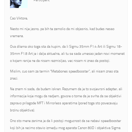
Participant
Cao Viktore,
Nesto mi nije jasno, pa bih te zamolio da mi objasnis, kad budes nasao
vremena.
Ova dilema oko toga sta da kupim, da li Sigmu 35mm F1.4 Art ili Sigmu 18-
35mm F1.8 Art je i dalje aktuelna, ali tu se sada umesao jedan novi momenat
o kojem ranije ne da nisam razmisljao, vec nisam ni znao da postoji.
Mislim, cuo sam za termin “Metabones speedbooster”, ali nisam znao sta
znaci.
Ne znam ni sada, da budem iskren. Razumem da je to svojevrsni adapter, ali
informacije koje mogu da nadjem, govore o tome da je svrha da se objektivi
zapravo prilagode MFT i Mirrorless aparatima (pored toga sto povecavaju
brzinu objektiva).
Ono sto mene zanima je da li postoji mogucnost da se nabavi speedbooster
koji bih ja recimo stavio izmedju mog aparata Canon 80D i objektiva Sigma