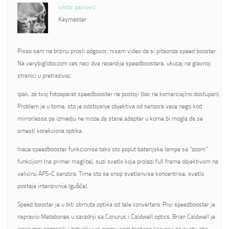
viktor pavlovic
Keymaster
Pisao sam na brzinu prosli odgovor, nisam video da si pitaonza speed booster.
Na verybiglobo.com ces naci dve recenzije speedboostera, ukucaj na glavnoj
stranici u pretrazivac.
Ipak, za tvoj fotoaparat speedbooster ne postoji (bar ne komerciajlno dostupan).
Problem je u tome, sto je odstojanje objektiva od senzora vece nego kod
mirrorlessa pa izmedju ne moze da stane adapter u kome bi mogla da se
smesti korekciona optika.
Inace speedbooster funkcionise tako sto poput baterijske lampe sa “zoom”
funkcijom (na primer maglite), suzi svetlo koje prolazi full frame objektivom na
velicinu APS-C senzora. Time sto se snop svetlanvise koncentrise, svetlo
postaje intenzivnije (gušće).
Speed booster je u biti obrnuta optika od tele convertera. Prvi speedbooster je
napravio Metabones u saradnji sa Conurus i Caldwell optics. Brian Caldwell je