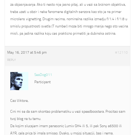
za objasnjavanje. Ako ti nesto nije jasno pitaj, ali u vezi sa brzinom objektiva,
treba uzeti u obzir i neke fenomene digitalnih senzora kao sto je na primer
microlens vignetting. Drugim recima, nominalna razlika izmedju f/1.4 i f/1.8 u
smislu propustnosti svetla (T number) moze biti mnogo manja nego sto vecina
misli, pa jedina razlika koju ces prakticno primetiti je dubinska ostrina.
May 16, 2017 at 5:46 pm
#12110
REPLY
SeaDog011
Participant
Cao Viktore,
Cini mi se da sam skontao problematiku u vezi speedboostera. Procitao sam
tvoj blog na tu temu.
Da kojim slucajem imam panasonic Lumix GH4 ili 5, ili pak Sony a6500 ili
A7R, cela prica bi imala smisao. Ovako, u mojoj situaciji, bas i nema.