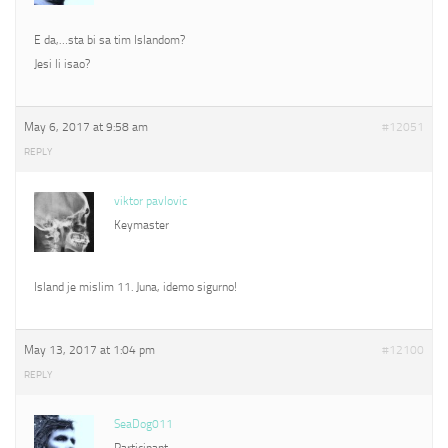
E da,…sta bi sa tim Islandom?
Jesi li isao?
May 6, 2017 at 9:58 am
#12051
REPLY
viktor pavlovic
Keymaster
Island je mislim 11. Juna, idemo sigurno!
May 13, 2017 at 1:04 pm
#12100
REPLY
SeaDog011