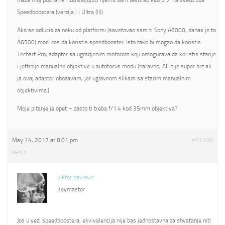
inace moj poznanik i zahvaljujuci njemu sam testirao kao prvi na svetu oba
Speedboostera (verzija I i Ultra (II))
Ako se odlucis za neku od platformi (savetovao sam ti Sony A6000, danas je to
A6500) moci ces da koristis speedbooster. Isto tako bi mogao da koristis
Techart Pro, adapter sa ugradjenim motorom koji omogucava da koristis starije
i jeftinije manualne objektive u autofocus modu (naravno, AF nije super brz ali
ja ovaj adapter obozavam, jer uglavnom slikam sa starim manualnim
objektivima.)
Moje pitanje je opet – zasto ti treba f/1.4 kod 35mm objektiva?
May 14, 2017 at 8:01 pm
#12108
REPLY
viktor pavlovic
Keymaster
Jos u vezi speedboostera, ekvivalencija nije bas jednostavna za shvatanje niti