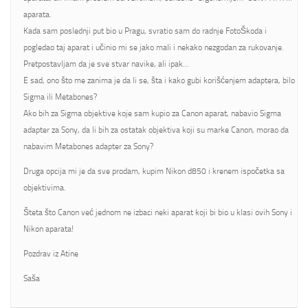
aparata.
Kada sam poslednji put bio u Pragu, svratio sam do radnje FotoŠkoda i
pogledao taj aparat i učinio mi se jako mali i nekako nezgodan za rukovanje.
Pretpostavljam da je sve stvar navike, ali ipak…
E sad, ono što me zanima je da li se, šta i kako gubi korišćenjem adaptera, bilo
Sigma ili Metabones?
Ako bih za Sigma objektive koje sam kupio za Canon aparat, nabavio Sigma
adapter za Sony, da li bih za ostatak objektiva koji su marke Canon, morao da
nabavim Metabones adapter za Sony?
Druga opcija mi je da sve prodam, kupim Nikon d850 i krenem ispočetka sa
objektivima.
Šteta što Canon već jednom ne izbaci neki aparat koji bi bio u klasi ovih Sony i
Nikon aparata!
Pozdrav iz Atine
Saša