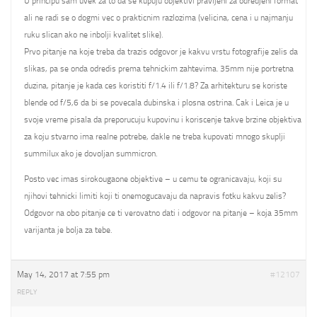
U principu sam uvek za to da se kupuju objektivi pravljeni za odredjeni format
ali ne radi se o dogmi vec o prakticnim razlozima (velicina, cena i u najmanju
ruku slican ako ne inbolji kvalitet slike).
Prvo pitanje na koje treba da trazis odgovor je kakvu vrstu fotografije zelis da
slikas, pa se onda odredis prema tehnickim zahtevima. 35mm nije portretna
duzina, pitanje je kada ces koristiti f/1.4 ili f/1.8? Za arhitekturu se koriste
blende od f/5,6 da bi se povecala dubinska i plosna ostrina. Cak i Leica je u
svoje vreme pisala da preporucuju kupovinu i koriscenje takve brzine objektiva
za koju stvarno ima realne potrebe, dakle ne treba kupovati mnogo skuplji
summilux ako je dovoljan summicron.
Posto vec imas sirokougaone objektive – u cemu te ogranicavaju, koji su
njihovi tehnicki limiti koji ti onemogucavaju da napravis fotku kakvu zelis?
Odgovor na obo pitanje ce ti verovatno dati i odgovor na pitanje – koja 35mm
varijanta je bolja za tebe.
May 14, 2017 at 7:55 pm
#12107
REPLY