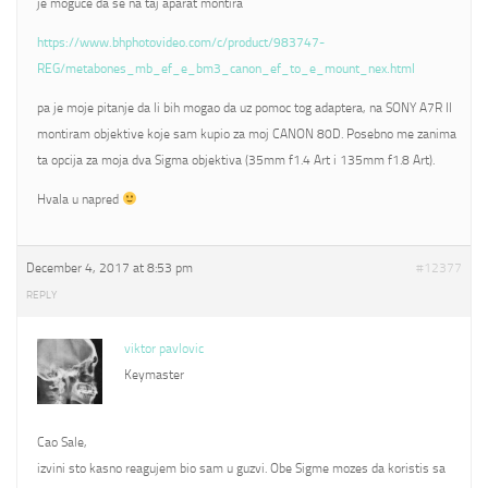
je moguce da se na taj aparat montira
https://www.bhphotovideo.com/c/product/983747-
REG/metabones_mb_ef_e_bm3_canon_ef_to_e_mount_nex.html
pa je moje pitanje da li bih mogao da uz pomoc tog adaptera, na SONY A7R II
montiram objektive koje sam kupio za moj CANON 80D. Posebno me zanima
ta opcija za moja dva Sigma objektiva (35mm f1.4 Art i 135mm f1.8 Art).
Hvala u napred
December 4, 2017 at 8:53 pm
#12377
REPLY
viktor pavlovic
Keymaster
Cao Sale,
izvini sto kasno reagujem bio sam u guzvi. Obe Sigme mozes da koristis sa