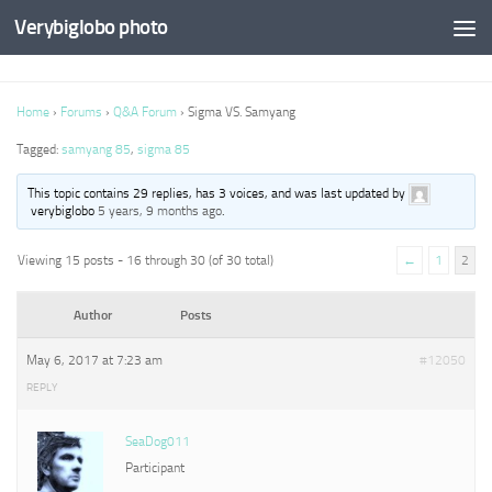
Verybiglobo photo
Home
›
Forums
›
Q&A Forum
›
Sigma VS. Samyang
Tagged:
samyang 85
,
sigma 85
This topic contains 29 replies, has 3 voices, and was last updated by
verybiglobo
5 years, 9 months ago
.
Viewing 15 posts - 16 through 30 (of 30 total)
←
1
2
Author
Posts
May 6, 2017 at 7:23 am
#12050
REPLY
SeaDog011
Participant