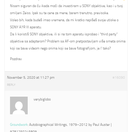
Nisam siguran da ću ikada moći da investiram u SONY objektive, kao i u tvoj
omiljeni Zeiss. Ipak su te cene za mene, barem trenutno, previsoke.
Voleo bih, kada budeš imao vremena, da mi kratko napišeš svoje utiske o
SONY A7R III aparatu.
Da li koristiš SONY objektive, ili si na tom aparatu isprobao i “third party”
objektive sa adapterom? Problem sa AF-om pretpostavljam više smeta onima
koji se bave videom nego onima koji se bave fotografijom, je l’ tako?
Pozdrav
November 5, 2020 at 11:27 pm
#16090
REPLY
verybiglobo
Groundwork
: Autobiographical Writings, 1979–2012 by Paul Auster |
9781250245809