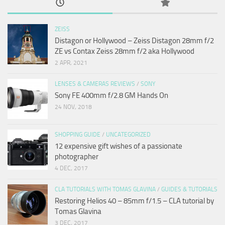
ZEISS
Distagon or Hollywood – Zeiss Distagon 28mm f/2
ZE vs Contax Zeiss 28mm f/2 aka Hollywood
2 APR, 2021
LENSES & CAMERAS REVIEWS
/
SONY
Sony FE 400mm f/2.8 GM Hands On
24 NOV, 2018
SHOPPING GUIDE
/
UNCATEGORIZED
12 expensive gift wishes of a passionate
photographer
4 DEC, 2017
CLA TUTORIALS WITH TOMAS GLAVINA
/
GUIDES & TUTORIALS
Restoring Helios 40 – 85mm f/1.5 – CLA tutorial by
Tomas Glavina
3 DEC, 2017