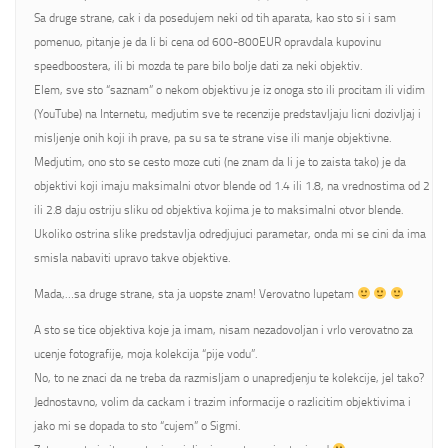
Sa druge strane, cak i da posedujem neki od tih aparata, kao sto si i sam
pomenuo, pitanje je da li bi cena od 600-800EUR opravdala kupovinu
speedboostera, ili bi mozda te pare bilo bolje dati za neki objektiv.
Elem, sve sto “saznam” o nekom objektivu je iz onoga sto ili procitam ili vidim
(YouTube) na Internetu, medjutim sve te recenzije predstavljaju licni dozivljaj i
misljenje onih koji ih prave, pa su sa te strane vise ili manje objektivne.
Medjutim, ono sto se cesto moze cuti (ne znam da li je to zaista tako) je da
objektivi koji imaju maksimalni otvor blende od 1.4 ili 1.8, na vrednostima od 2
ili 2.8 daju ostriju sliku od objektiva kojima je to maksimalni otvor blende.
Ukoliko ostrina slike predstavlja odredjujuci parametar, onda mi se cini da ima
smisla nabaviti upravo takve objektive.
Mada,…sa druge strane, sta ja uopste znam! Verovatno lupetam
A sto se tice objektiva koje ja imam, nisam nezadovoljan i vrlo verovatno za
ucenje fotografije, moja kolekcija “pije vodu”.
No, to ne znaci da ne treba da razmisljam o unapredjenju te kolekcije, jel tako?
Jednostavno, volim da cackam i trazim informacije o razlicitim objektivima i
jako mi se dopada to sto “cujem” o Sigmi.