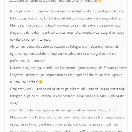
Zato sam te i pitao za tvoje misljenje, posto cenim tvoj sud
Istina je da sam ti napisao da me zanima arhitektonska fotografija, ali to nije
toliko zbog fotografije, koliko zbog arhitekture koju sam, kako znas, studirao.
Mislio sam da cu se time baviti u zivotu, pa sam eto zavrsio u sasvim necem
drugom. Ipak i dalje me arhitektura zanima i eto, mozda kroz fotografiju mogu
nekako da obnovim tu vezu.
Ali, to nije jedino sto zelim da naucim da fotografisem. Zapravo, nema nekih
ogranicenja, kao uostalom i kod vecine zaljubljenika u fotografiju, bili oni
profesionalci, ili amateri.
Upravo iz tog razloga, razmisljam i o opremi kojom cu mogu da fotkam portrete
i pejzaze i stosta drugo. Imam cerku od cetiri godine i cini mi se da cu upravo
nju najvise i slikati
Onaj stariji od 16 godina mi ne da da ga slikam, ali vidim da i njega interesuje
fotografija, pa cu mu mozda uskoro pokloniti ovog Canona, a sebi kupiti nesto
drugo.
Znam da ti volis Sony aparate, ali meni je to nekako mnogo malo,…sitno.
Moguce da im je to prednost, jer su laksi…ali ja ne znam da li bih imao uopste
osecaj da sa time i baratam. Cini mi se da je ono najmanje sa cime bih se
osecao komotno, upravo gore pomenuti Lumix GH5, ali i prema njemu imam