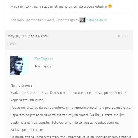
Mada je i to kliše, ništa pametnije ne umem da ti posavetujem
This reply was modified 9 years, 2 months ago by
viktor pavlovic
.
May 18, 2017 at 8:40 pm
#12113
REPLY
SeaDog011
Participant
Ne,…u pravu si.
Svaka oprema zastareva. Ono sto ostaje su utisci i iskustva, posebno oni iz
kojih nesto i naucimo.
Posao mi je takav da bar sa putovanjima nemam problema u poslednje vreme i
uspevam da posetim neka zaista zanimljiva mesta. Velika je steta sto (jos
uvek) ne znam da koristim foto-opremu i da ta mesta i ovekovecim na
zadovoljavajuci nacin.
Sa druge strane, posao me trenutno i onemogucava da unapredim svoja znanja.