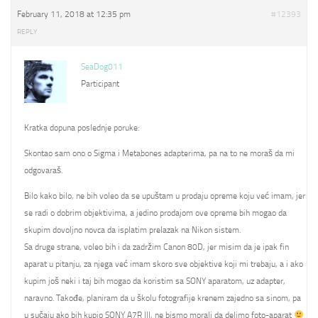
February 11, 2018 at 12:35 pm
#12393
REPLY
SeaDog011
Participant
Kratka dopuna poslednje poruke:
Skontao sam ono o Sigma i Metabones adapterima, pa na to ne moraš da mi
odgovaraš.
Bilo kako bilo, ne bih voleo da se upuštam u prodaju opreme koju već imam, jer
se radi o dobrim objektivima, a jedino prodajom ove opreme bih mogao da
skupim dovoljno novca da isplatim prelazak na Nikon sistem.
Sa druge strane, voleo bih i da zadržim Canon 80D, jer misim da je ipak fin
aparat u pitanju, za njega već imam skoro sve objektive koji mi trebaju, a i ako
kupim još neki i taj bih mogao da koristim sa SONY aparatom, uz adapter,
naravno. Takođe, planiram da u školu fotografije krenem zajedno sa sinom, pa
u sučaju ako bih kupio SONY A7R III, ne bismo morali da delimo foto-aparat