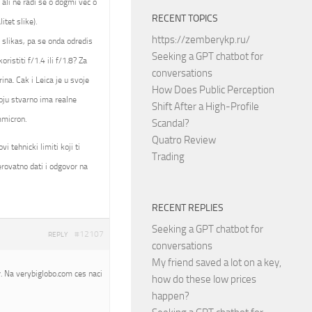
 ali ne radi se o dogmi vec o
RECENT TOPICS
itet slike).
https://zemberykp.ru/
a slikas, pa se onda odredis
Seeking a GPT chatbot for
istiti f/1.4 ili f/1.8? Za
conversations
ina. Cak i Leica je u svoje
How Does Public Perception
oju stvarno ima realne
Shift After a High-Profile
mmicron.
Scandal?
Quatro Review
 tehnicki limiti koji ti
Trading
rovatno dati i odgovor na
RECENT REPLIES
Seeking a GPT chatbot for
#12107
REPLY
conversations
My friend saved a lot on a key,
. Na verybiglobo.com ces naci
how do these low prices
happen?