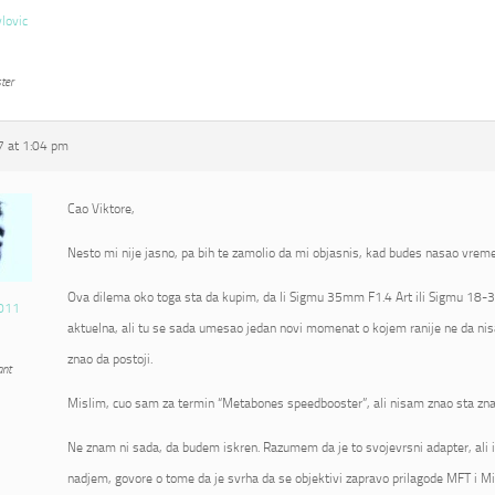
vlovic
ter
 at 1:04 pm
Cao Viktore,
Nesto mi nije jasno, pa bih te zamolio da mi objasnis, kad budes nasao vrem
Ova dilema oko toga sta da kupim, da li Sigmu 35mm F1.4 Art ili Sigmu 18-3
011
aktuelna, ali tu se sada umesao jedan novi momenat o kojem ranije ne da nis
znao da postoji.
ant
Mislim, cuo sam za termin “Metabones speedbooster”, ali nisam znao sta zna
Ne znam ni sada, da budem iskren. Razumem da je to svojevrsni adapter, ali 
nadjem, govore o tome da je svrha da se objektivi zapravo prilagode MFT i Mi