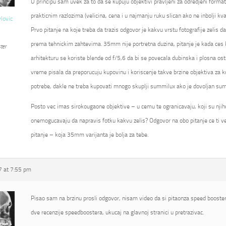
U principu sam uvek za to da se kupuju objektivi pravljeni za odredjeni format
prakticnim razlozima (velicina, cena i u najmanju ruku slican ako ne inbolji kval
vlovic
Prvo pitanje na koje treba da trazis odgovor je kakvu vrstu fotografije zelis d
prema tehnickim zahtevima. 35mm nije portretna duzina, pitanje je kada ces kor
ter
arhitekturu se koriste blende od f/5,6 da bi se povecala dubinska i plosna ostr
vreme pisala da preporucuju kupovinu i koriscenje takve brzine objektiva za k
potrebe, dakle ne treba kupovati mnogo skuplji summilux ako je dovoljan su
Posto vec imas sirokougaone objektive – u cemu te ogranicavaju, koji su njihovi
onemogucavaju da napravis fotku kakvu zelis? Odgovor na obo pitanje ce ti ve
pitanje – koja 35mm varijanta je bolja za tebe.
 at 7:55 pm
Pisao sam na brzinu prosli odgovor, nisam video da si pitaonza speed booster
dve recenzije speedboostera, ukucaj na glavnoj stranici u pretrazivac.