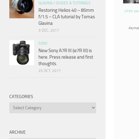
GLAVINA
/
GUIDES & TUTORIALS
Restoring Helios 40 – 85mm
viktor pa
f/1.5 – CLA tutorial by Tomas
Glavina
Keymas
3 DEC, 2017
SONY
New Sony A7R III (α7R III) is
here. Press release and first
thoughts.
25 OCT, 2017
CATEGORIES
Categories
ARCHIVE