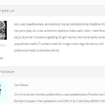
 at 8:01 pm
Jos u vezi speedboostera, ekvivalencija nije bas jednostavna za shvatanje niti
nije jasno pitaj, ali u vezi sa brzinom objektiva, treba uzeti u obzir i neke fe
sto je na primer microlens vignetting. Drugim recima, nominalna razlika izmed
propustnosti svetla (T number) moze biti mnogo manja nego sto vecina misli, 
vlovic
prakticno primetiti je dubinska ostrina.
ter
 at 5:46 pm
Cao Viktore,
Cini mi se da sam skontao problematiku u vezi speedboostera. Procitao sam t
Da kojim slucajem imam panasonic Lumix GH4 ili 5, ili pak Sony a6500 ili A7R