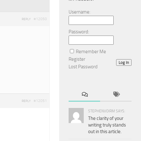
Username:
#12050
REPLY
Password:
Remember Me
Register
Log In
Lost Password
#12051
REPLY
STEPHENVOIRM SAYS:
The clarity of your
writing truly stands
out in this article.