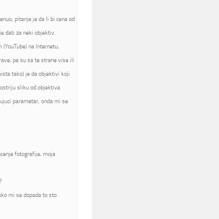
nuo, pitanje je da li bi cena od
 dati za neki objektiv.
m (YouTube) na Internetu,
rave, pa su sa te strane vise ili
sta tako) je da objektivi koji
ostriju sliku od objektiva
jujuci parametar, onda mi se
cenje fotografije, moja
?
jako mi se dopada to sto