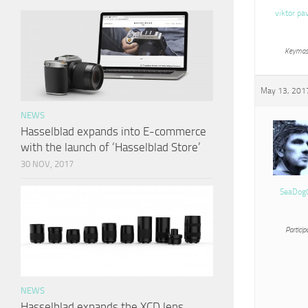
viktor pa
Keymas
May 13, 2017
NEWS
Hasselblad expands into E-commerce
with the launch of ‘Hasselblad Store’
30 NOV, 2017
SeaDog
Particip
NEWS
Hasselblad expands the XCD lens