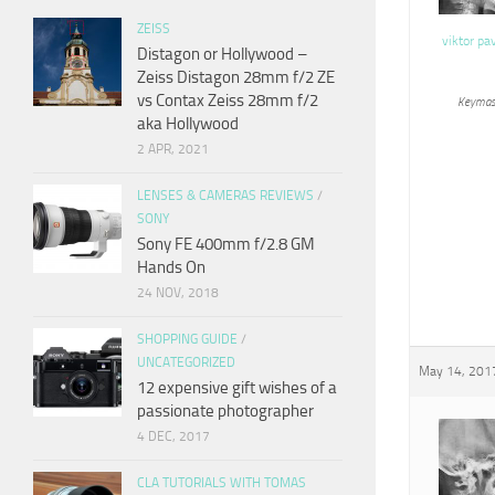
ZEISS
viktor pa
Distagon or Hollywood –
Zeiss Distagon 28mm f/2 ZE
vs Contax Zeiss 28mm f/2
Keymas
aka Hollywood
2 APR, 2021
LENSES & CAMERAS REVIEWS
/
SONY
Sony FE 400mm f/2.8 GM
Hands On
24 NOV, 2018
SHOPPING GUIDE
/
UNCATEGORIZED
May 14, 2017
12 expensive gift wishes of a
passionate photographer
4 DEC, 2017
CLA TUTORIALS WITH TOMAS