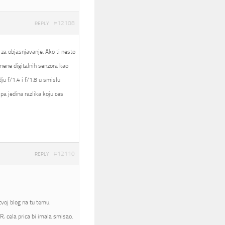
#12108
REPLY
 za objasnjavanje. Ako ti nesto
nomene digitalnih senzora kao
ju f/1.4 i f/1.8 u smislu
pa jedina razlika koju ces
#12110
REPLY
voj blog na tu temu.
, cela prica bi imala smisao.