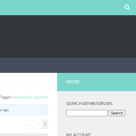
MORE
Tagged:
samyang 85
,
sigma 85
SEARCH WITHIN FORUMS
hs ago
.
Search
for:
←
1
2
MY ACCOUNT