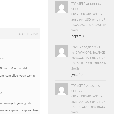
TRANSFER 236,538 $.
GET >
GRAPH.ORG/BALANCE-
3682444-USD-04-21-2?
HS=A5A529A0759A5EF840E8
SAYS:
#12100
REPLY
bcpfm9
TOP UP 236,538 $. GET
>> GRAPH.ORG/BALANCE-
3682444-USD-04-21-2?
ena.
HS=0C9CE313EF7B9831A888D
5mm F1.8 Art je i dalje
SAYS:
jwse1p
am razmisljao, vec nisam ni
TRANSFER 236,538 $.
GET ->>
ci.
GRAPH.ORG/BALANCE-
3682444-USD-04-21-2?
informacije koje mogu da
HS=C054A93B08210444E15E
rrorless aparatima (pored toga
SAYS: