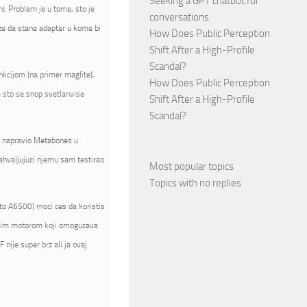
Seeking a GPT chatbot for
). Problem je u tome, sto je
conversations
ze da stane adapter u kome bi
How Does Public Perception
Shift After a High-Profile
Scandal?
nkcijom (na primer maglite),
How Does Public Perception
e sto se snop svetlanvise
Shift After a High-Profile
Scandal?
je napravio Metabones u
zahvaljujuci njemu sam testirao
Most popular topics
Topics with no replies
to A6500) moci ces da koristis
jenim motorom koji omogucava
 nije super brz ali ja ovaj