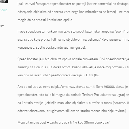
Ipak, za tvoj fotoaparat speedbooster ne postoji (bar ne komerciajlno dostupan
vlovic
odstojanje objektiva od senzora vece nego kod mirrorlessa pa izmedju ne mo
mogla da se smesti korekciona optika.
ter
Inace speedbooster funkcionise tako sto poput baterijske lampe sa “zoom” fu
suzi svetlo koje prolazi full frame objektivom na velicinu APS-C senzora. Tim
koncentrise, svetlo postaje intenzivnije (gušće).
Speed booster je u biti obrnuta optika od tele convertera. Prvi speedbooster 
saradnji sa Conurus i Caldwell optics. Brian Caldwell je inace moj poznanik i 
kao prvi na svetu oba Speedboostera (verzija I i Ultra (II))
Ako se odlucis za neku od platformi (savetovao sam ti Sony A6000, danas je 
speedbooster. Isto tako bi mogao da koristis Techart Pro, adapter sa ugrad
da koristis starije i jeftinije manualne objektive u autofocus modu (naravno, AF
adapter obozavam, jer uglavnom slikam sa starim manualnim objektivima.)
Moje pitanje je opet – zasto ti treba f/1.4 kod 35mm objektiva?