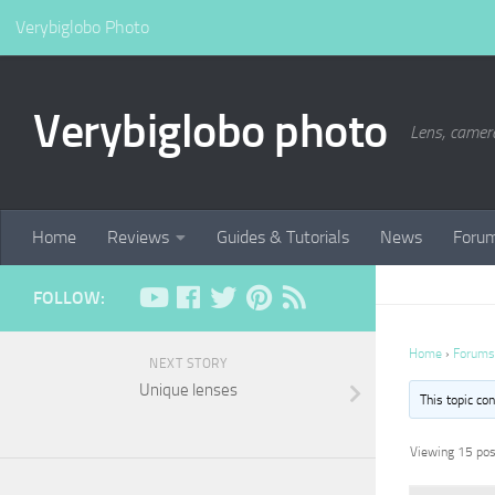
Verybiglobo Photo
Verybiglobo photo
Lens, camer
Home
Reviews
Guides & Tutorials
News
Foru
FOLLOW:
Home
›
Forums
NEXT STORY
Unique lenses
This topic co
Viewing 15 post