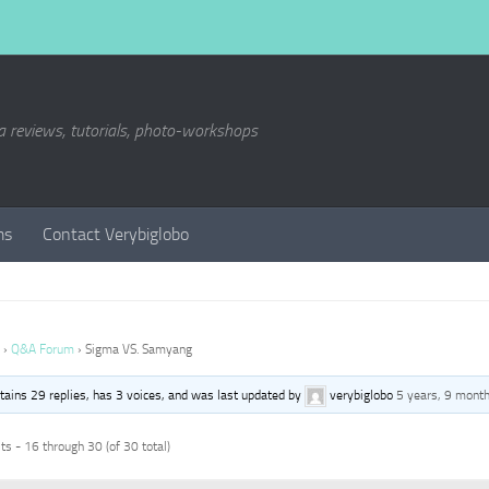
a reviews, tutorials, photo-workshops
ms
Contact Verybiglobo
›
Q&A Forum
›
Sigma VS. Samyang
ntains 29 replies, has 3 voices, and was last updated by
verybiglobo
5 years, 9 mont
s - 16 through 30 (of 30 total)