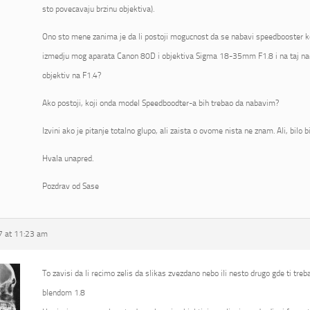
sto povecavaju brzinu objektiva).
Ono sto mene zanima je da li postoji mogucnost da se nabavi speedbooster koj
izmedju mog aparata Canon 80D i objektiva Sigma 18-35mm F1.8 i na taj na
objektiv na F1.4?
Ako postoji, koji onda model Speedboodter-a bih trebao da nabavim?
Izvini ako je pitanje totalno glupo, ali zaista o ovome nista ne znam. Ali, bilo 
Hvala unapred.
Pozdrav od Sase
 at 11:23 am
To zavisi da li recimo zelis da slikas zvezdano nebo ili nesto drugo gde ti tre
blendom 1.8