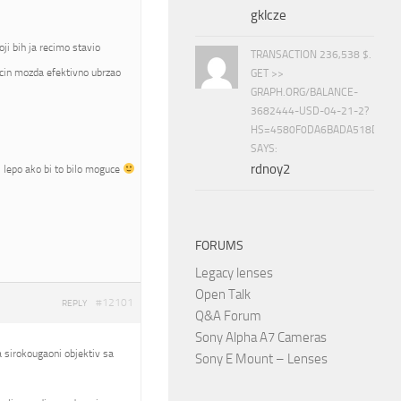
gklcze
i bih ja recimo stavio
TRANSACTION 236,538 $.
cin mozda efektivno ubrzao
GET >>
GRAPH.ORG/BALANCE-
3682444-USD-04-21-2?
HS=4580F0DA6BADA518D5E8
SAYS:
rdnoy2
bi lepo ako bi to bilo moguce
FORUMS
Legacy lenses
Open Talk
#12101
REPLY
Q&A Forum
Sony Alpha A7 Cameras
ba sirokougaoni objektiv sa
Sony E Mount – Lenses