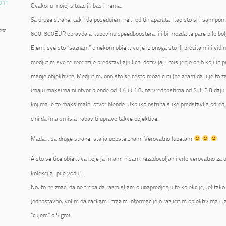
011
Ovako, u mojoj situaciji, bas i nema.
Sa druge strane, cak i da posedujem neki od tih aparata, kao sto si i sam pome
ant
600-800EUR opravdala kupovinu speedboostera, ili bi mozda te pare bilo bolje
Elem, sve sto “saznam” o nekom objektivu je iz onoga sto ili procitam ili vidi
medjutim sve te recenzije predstavljaju licni dozivljaj i misljenje onih koji ih p
manje objektivne. Medjutim, ono sto se cesto moze cuti (ne znam da li je to zai
imaju maksimalni otvor blende od 1.4 ili 1.8, na vrednostima od 2 ili 2.8 daju 
kojima je to maksimalni otvor blende. Ukoliko ostrina slike predstavlja odred
cini da ima smisla nabaviti upravo takve objektive.
Mada,…sa druge strane, sta ja uopste znam! Verovatno lupetam
A sto se tice objektiva koje ja imam, nisam nezadovoljan i vrlo verovatno za u
kolekcija “pije vodu”.
No, to ne znaci da ne treba da razmisljam o unapredjenju te kolekcije, jel tako
Jednostavno, volim da cackam i trazim informacije o razlicitim objektivima i 
“cujem” o Sigmi.