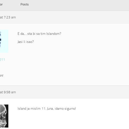
or
Posts
at 7:23 am
E da,…sta bi sa tim Islandom?
Jesi li isao?
011
ant
at 9:58 am
Island je mislim 11. Juna, idemo sigurno!