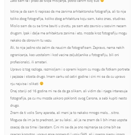
Zato sam te i pitao za tvoje misljenje, posto cenim tvoj sud
Istina je da sam ti napisao da me zanima arhitektonska fotografija, ali to nije
toliko zbog fotografije, koliko zbog arhitekture koju sam, kako znas, studirao.
Mislio sam da cu se time baviti u zivotu, pa sam eto zavrsio u sasvim necem
drugom. Ipak i dalje me arhitektura zanima i eto, mozda kroz fotografiju mogu
nekako da obnovim tu vezu.
Ali, to nije jedino sto zelim da naucim da fotografisem. Zapravo, nema nekih
ogranicenja, kao uostalom i kod vecine zaljubljenika u fotografiju, bili oni
profesionalci, ili amateri.
Upravo iz tog razloga, razmisljam i o opremi kojom cu mogu da fotkam portrete
i pejzaze i stosta drugo. Imam cerku od cetiri godine i cini mi se da cu upravo
nju najvise i slikati
Onaj stariji od 16 godina mi ne da da ga slikam, ali vidim da i njega interesuje
fotografija, pa cu mu mozda uskoro pokloniti ovog Canona, a sebi kupiti nesto
drugo.
Znam da ti volis Sony aparate, ali meni je to nekako mnogo malo,…sitno.
Moguce da im je to prednost, jer su laksi…ali ja ne znam da li bih imao uopste
osecaj da sa time i baratam. Cini mi se da je ono najmanje sa cime bih se
osecao komotno, upravo gore pomenuti Lumix GH5, ali i prema njemu imam