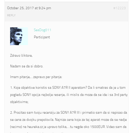
October 25, 2017 at 9:24 pm
#12223
REPLY
SeaDog011
Participant
Zdravo Viktore,
Nadam se da si dobro.
Imam pitanje,…zapravo par pitanja:
1. Koje objektive koristis sa SONY A7R II aparatom? Da li smatras da je u tom
pogledu SONY opcija najbolje resenje, ili mislis da moze da se ide i sa 3rd party
objektivima;
2. Procitao sam tvoju recenziju za SONY A7R III i primetio sam da si napisao da
se cena za dvojku prepolovila. Najniza cena koja za taj aparat moze da se nadje
(recimo) na heureka.cz je upravo tolika,…tu negde oko 1500EUR. Video sam da