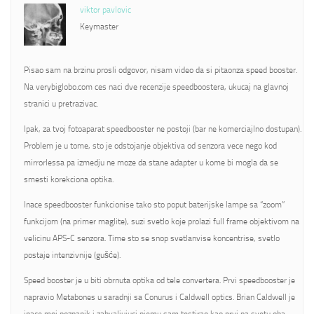
viktor pavlovic
Keymaster
Pisao sam na brzinu prosli odgovor, nisam video da si pitaonza speed booster.
Na verybiglobo.com ces naci dve recenzije speedboostera, ukucaj na glavnoj
stranici u pretrazivac.
Ipak, za tvoj fotoaparat speedbooster ne postoji (bar ne komerciajlno dostupan).
Problem je u tome, sto je odstojanje objektiva od senzora vece nego kod
mirrorlessa pa izmedju ne moze da stane adapter u kome bi mogla da se
smesti korekciona optika.
Inace speedbooster funkcionise tako sto poput baterijske lampe sa “zoom”
funkcijom (na primer maglite), suzi svetlo koje prolazi full frame objektivom na
velicinu APS-C senzora. Time sto se snop svetlanvise koncentrise, svetlo
postaje intenzivnije (gušće).
Speed booster je u biti obrnuta optika od tele convertera. Prvi speedbooster je
napravio Metabones u saradnji sa Conurus i Caldwell optics. Brian Caldwell je