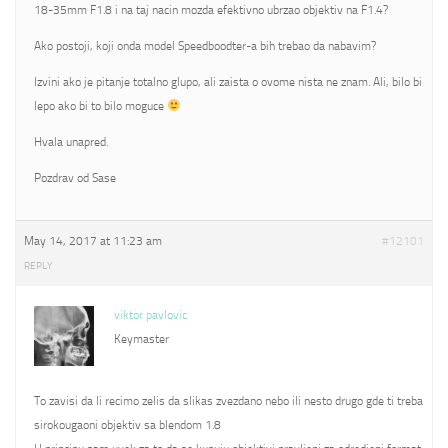
18-35mm F1.8 i na taj nacin mozda efektivno ubrzao objektiv na F1.4?
Ako postoji, koji onda model Speedboodter-a bih trebao da nabavim?
Izvini ako je pitanje totalno glupo, ali zaista o ovome nista ne znam. Ali, bilo bi
lepo ako bi to bilo moguce
Hvala unapred.
Pozdrav od Sase
May 14, 2017 at 11:23 am
#12101
REPLY
viktor pavlovic
Keymaster
To zavisi da li recimo zelis da slikas zvezdano nebo ili nesto drugo gde ti treba
sirokougaoni objektiv sa blendom 1.8