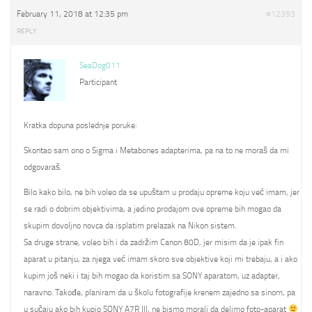
February 11, 2018 at 12:35 pm
#12393
REPLY
SeaDog011
Participant
Kratka dopuna poslednje poruke:
Skontao sam ono o Sigma i Metabones adapterima, pa na to ne moraš da mi
odgovaraš.
Bilo kako bilo, ne bih voleo da se upuštam u prodaju opreme koju već imam, jer
se radi o dobrim objektivima, a jedino prodajom ove opreme bih mogao da
skupim dovoljno novca da isplatim prelazak na Nikon sistem.
Sa druge strane, voleo bih i da zadržim Canon 80D, jer misim da je ipak fin
aparat u pitanju, za njega već imam skoro sve objektive koji mi trebaju, a i ako
kupim još neki i taj bih mogao da koristim sa SONY aparatom, uz adapter,
naravno. Takođe, planiram da u školu fotografije krenem zajedno sa sinom, pa
u sučaju ako bih kupio SONY A7R III, ne bismo morali da delimo foto-aparat