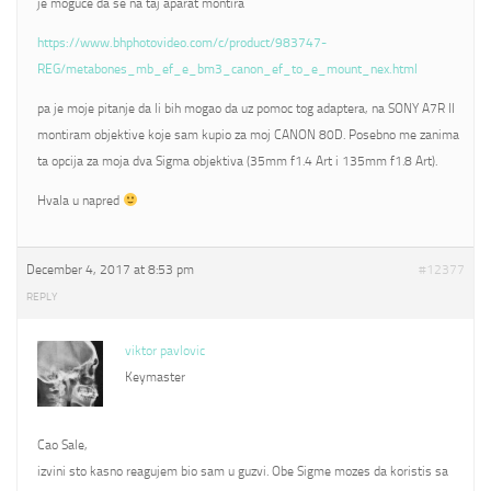
je moguce da se na taj aparat montira
https://www.bhphotovideo.com/c/product/983747-
REG/metabones_mb_ef_e_bm3_canon_ef_to_e_mount_nex.html
pa je moje pitanje da li bih mogao da uz pomoc tog adaptera, na SONY A7R II
montiram objektive koje sam kupio za moj CANON 80D. Posebno me zanima
ta opcija za moja dva Sigma objektiva (35mm f1.4 Art i 135mm f1.8 Art).
Hvala u napred
December 4, 2017 at 8:53 pm
#12377
REPLY
viktor pavlovic
Keymaster
Cao Sale,
izvini sto kasno reagujem bio sam u guzvi. Obe Sigme mozes da koristis sa