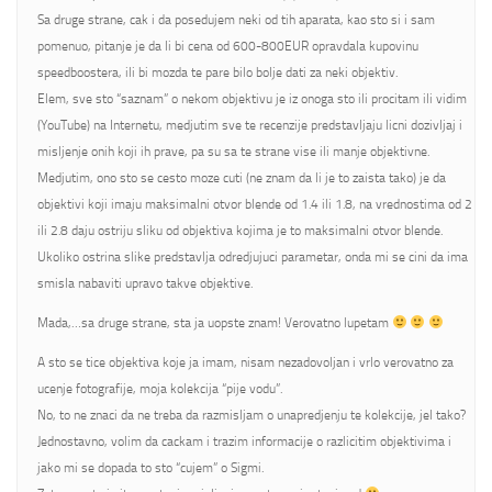
Sa druge strane, cak i da posedujem neki od tih aparata, kao sto si i sam
pomenuo, pitanje je da li bi cena od 600-800EUR opravdala kupovinu
speedboostera, ili bi mozda te pare bilo bolje dati za neki objektiv.
Elem, sve sto “saznam” o nekom objektivu je iz onoga sto ili procitam ili vidim
(YouTube) na Internetu, medjutim sve te recenzije predstavljaju licni dozivljaj i
misljenje onih koji ih prave, pa su sa te strane vise ili manje objektivne.
Medjutim, ono sto se cesto moze cuti (ne znam da li je to zaista tako) je da
objektivi koji imaju maksimalni otvor blende od 1.4 ili 1.8, na vrednostima od 2
ili 2.8 daju ostriju sliku od objektiva kojima je to maksimalni otvor blende.
Ukoliko ostrina slike predstavlja odredjujuci parametar, onda mi se cini da ima
smisla nabaviti upravo takve objektive.
Mada,…sa druge strane, sta ja uopste znam! Verovatno lupetam
A sto se tice objektiva koje ja imam, nisam nezadovoljan i vrlo verovatno za
ucenje fotografije, moja kolekcija “pije vodu”.
No, to ne znaci da ne treba da razmisljam o unapredjenju te kolekcije, jel tako?
Jednostavno, volim da cackam i trazim informacije o razlicitim objektivima i
jako mi se dopada to sto “cujem” o Sigmi.