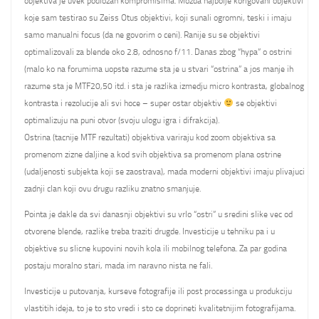
objektiva je uvek podlozan kompromisima. Mozda najbolje korigovani objektivi
koje sam testirao su Zeiss Otus objektivi, koji sunali ogromni, teski i imaju
samo manualni focus (da ne govorim o ceni). Ranije su se objektivi
optimalizovali za blende oko 2.8, odnosno f/11. Danas zbog “hypa” o ostrini
(malo ko na forumima uopste razume sta je u stvari “ostrina” a jos manje ih
razume sta je MTF20,50 itd. i sta je razlika izmedju micro kontrasta, globalnog
kontrasta i rezolucije ali svi hoce – super ostar objektiv
se objektivi
optimalizuju na puni otvor (svoju ulogu igra i difrakcija).
Ostrina (tacnije MTF rezultati) objektiva variraju kod zoom objektiva sa
promenom zizne daljine a kod svih objektiva sa promenom plana ostrine
(udaljenosti subjekta koji se zaostrava), mada moderni objektivi imaju plivajuci
zadnji clan koji ovu drugu razliku znatno smanjuje.
Pointa je dakle da svi danasnji objektivi su vrlo “ostri” u sredini slike vec od
otvorene blende, razlike treba traziti drugde. Investicije u tehniku pa i u
objektive su slicne kupovini novih kola ili mobilnog telefona. Za par godina
postaju moralno stari, mada im naravno nista ne fali.
Investicije u putovanja, kurseve fotografije ili post processinga u produkciju
vlastitih ideja, to je to sto vredi i sto ce doprineti kvalitetnijim fotografijama.