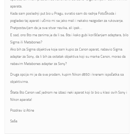
aparata.
Kada sam poslednji put bio u Pragu, svratio sam do radnje FotoŠkoda i
pogledao taj aparat i učinio mi se jako mali i nekako nezgodan za rukovanje.
Pretpostavljam da je sve stvar navike, ali ipak…
E sad, ono što me zanima je da li se, šta i kako gubi korišćenjem adaptera, bilo
Sigma ili Metabones?
Ako bih za Sigma objektive koje sam kupio za Canon aparat, nabavio Sigma
adapter za Sony, da li bih za ostatak objektiva koji su marke Canon, morao da
nabavim Metabones adapter za Sony?
Druga opcija mi je da sve prodam, kupim Nikon d850 i krenem ispočetka sa
objektivima.
Šteta što Canon već jednom ne izbaci neki aparat koji bi bio u klasi ovih Sony i
Nikon aparata!
Pozdrav iz Atine
Saša