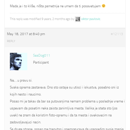
Mada je i to kliše, ništa pametnije ne umem da ti posavetujem
This reply was modified 9 years, 2 months ago by
viktor pavlovic
.
May 18, 2017 at 8:40 pm
#12113
REPLY
SeaDog011
Participant
Ne,…u pravu si.
Svaka oprema zastareva. Ono sto ostaje su utisci i iskustva, posebno oni iz
kojih nesto i naucimo.
Posao mi je takav da bar sa putovanjima nemam problema u poslednje vreme i
uspevam da posetim neka zaista zanimljiva mesta. Velika je steta sto (jos
uvek) ne znam da koristim foto-opremu i da ta mesta i ovekovecim na
zadovoljavajuci nacin.
Sa druge strane, posao me trenutno i onemogucava da unapredim svoja znanja.