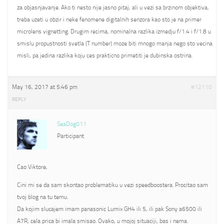
za objasnjavanje. Ako ti nesto nije jasno pitaj, ali u vezi sa brzinom objektiva,
treba uzeti u obzir i neke fenomene digitalnih senzora kao sto je na primer
microlens vignetting. Drugim recima, nominalna razlika izmedju f/1.4 i f/1.8 u
smislu propustnosti svetla (T number) moze biti mnogo manja nego sto vecina
misli, pa jedina razlika koju ces prakticno primetiti je dubinska ostrina.
May 16, 2017 at 5:46 pm
#12110
REPLY
SeaDog011
Participant
Cao Viktore,
Cini mi se da sam skontao problematiku u vezi speedboostera. Procitao sam
tvoj blog na tu temu.
Da kojim slucajem imam panasonic Lumix GH4 ili 5, ili pak Sony a6500 ili
A7R, cela prica bi imala smisao. Ovako, u mojoj situaciji, bas i nema.