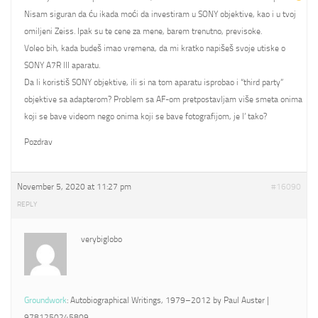
Nisam siguran da ću ikada moći da investiram u SONY objektive, kao i u tvoj
omiljeni Zeiss. Ipak su te cene za mene, barem trenutno, previsoke.
Voleo bih, kada budeš imao vremena, da mi kratko napišeš svoje utiske o
SONY A7R III aparatu.
Da li koristiš SONY objektive, ili si na tom aparatu isprobao i “third party”
objektive sa adapterom? Problem sa AF-om pretpostavljam više smeta onima
koji se bave videom nego onima koji se bave fotografijom, je l’ tako?
Pozdrav
November 5, 2020 at 11:27 pm
#16090
REPLY
verybiglobo
Groundwork
: Autobiographical Writings, 1979–2012 by Paul Auster |
9781250245809