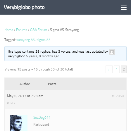
Verybiglobo photo
Home
›
Forums
›
Q&A Forum
›
Sigma VS. Samyang
Tagged:
samyang 85
,
sigma 85
This topic contains 29 replies, has 3 voices, and was last updated by
verybiglobo
5 years, 9 months ago
.
Viewing 15 posts - 16 through 30 (of 30 total)
←
1
2
Author
Posts
May 6, 2017 at 7:23 am
#12050
REPLY
SeaDog011
Participant