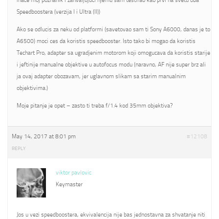
inace moj poznanik i zahvaljujuci njemu sam testirao kao prvi na svetu oba
Speedboostera (verzija I i Ultra (II))
Ako se odlucis za neku od platformi (savetovao sam ti Sony A6000, danas je to
A6500) moci ces da koristis speedbooster. Isto tako bi mogao da koristis
Techart Pro, adapter sa ugradjenim motorom koji omogucava da koristis starije
i jeftinije manualne objektive u autofocus modu (naravno, AF nije super brz ali
ja ovaj adapter obozavam, jer uglavnom slikam sa starim manualnim
objektivima.)
Moje pitanje je opet – zasto ti treba f/1.4 kod 35mm objektiva?
May 14, 2017 at 8:01 pm
#12108
REPLY
viktor pavlovic
Keymaster
Jos u vezi speedboostera, ekvivalencija nije bas jednostavna za shvatanje niti