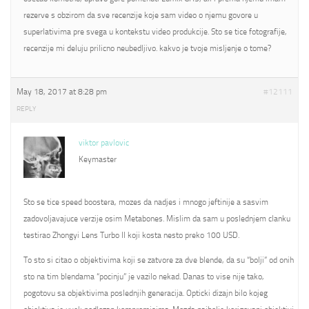
rezerve s obzirom da sve recenzije koje sam video o njemu govore u
superlativima pre svega u kontekstu video produkcije. Sto se tice fotografije,
recenzije mi deluju prilicno neubedljivo. kakvo je tvoje misljenje o tome?
May 18, 2017 at 8:28 pm
#12111
REPLY
viktor pavlovic
Keymaster
Sto se tice speed boostera, mozes da nadjes i mnogo jeftinije a sasvim
zadovoljavajuce verzije osim Metabones. Mislim da sam u poslednjem clanku
testirao Zhongyi Lens Turbo II koji kosta nesto preko 100 USD.
To sto si citao o objektivima koji se zatvore za dve blende, da su “bolji” od onih
sto na tim blendama “pocinju” je vazilo nekad. Danas to vise nije tako,
pogotovu sa objektivima poslednjih generacija. Opticki dizajn bilo kojeg