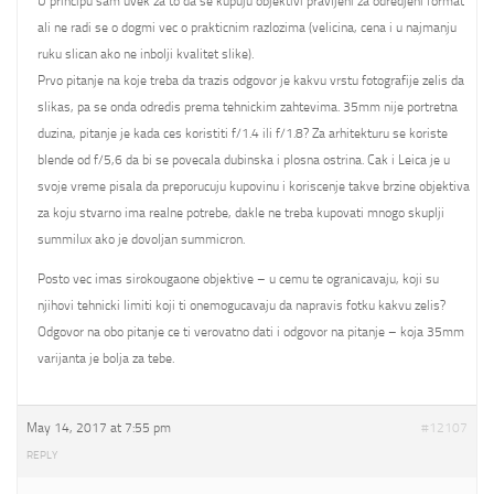
U principu sam uvek za to da se kupuju objektivi pravljeni za odredjeni format
ali ne radi se o dogmi vec o prakticnim razlozima (velicina, cena i u najmanju
ruku slican ako ne inbolji kvalitet slike).
Prvo pitanje na koje treba da trazis odgovor je kakvu vrstu fotografije zelis da
slikas, pa se onda odredis prema tehnickim zahtevima. 35mm nije portretna
duzina, pitanje je kada ces koristiti f/1.4 ili f/1.8? Za arhitekturu se koriste
blende od f/5,6 da bi se povecala dubinska i plosna ostrina. Cak i Leica je u
svoje vreme pisala da preporucuju kupovinu i koriscenje takve brzine objektiva
za koju stvarno ima realne potrebe, dakle ne treba kupovati mnogo skuplji
summilux ako je dovoljan summicron.
Posto vec imas sirokougaone objektive – u cemu te ogranicavaju, koji su
njihovi tehnicki limiti koji ti onemogucavaju da napravis fotku kakvu zelis?
Odgovor na obo pitanje ce ti verovatno dati i odgovor na pitanje – koja 35mm
varijanta je bolja za tebe.
May 14, 2017 at 7:55 pm
#12107
REPLY