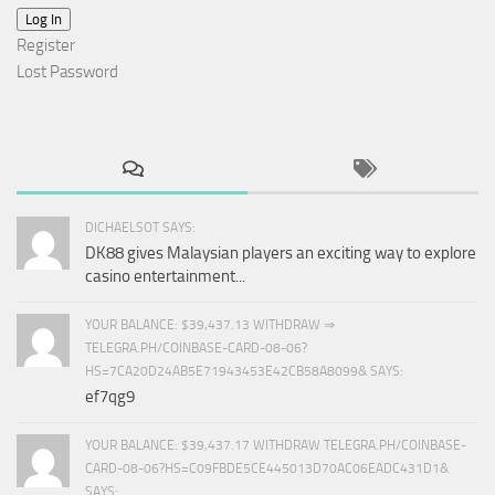
Log In
Register
Lost Password
DICHAELSOT SAYS:
DK88 gives Malaysian players an exciting way to explore
casino entertainment...
YOUR BALANCE: $39,437.13 WITHDRAW ⇒
TELEGRA.PH/COINBASE-CARD-08-06?
HS=7CA20D24AB5E71943453E42CB58A8099& SAYS:
ef7qg9
YOUR BALANCE: $39,437.17 WITHDRAW TELEGRA.PH/COINBASE-
CARD-08-06?HS=C09FBDE5CE445013D70AC06EADC431D1&
SAYS: