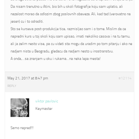
Da nisam trenutno u Atini, bio bih u skoli fotografije koju sam uplatio, ali
nazalost morao da odlozim zbog poslovnih obaveza. Ali, kad tad (verovatno na
jesen) cu i to odraditi.
Sto se kurseva post-produkcije tice, razmisljao sam i o tome. Mislim da ce
napredni kurs u toj skoli koju sam upisao, imati nekoliko casova i na tu temu,
ali ja zelim nesto vise, pa cu videti sta mogu da uradim po tom pitanju i ako ne
nadjem nista u Beogradu, gledacu da nadjem nesto u inostranstvu.
A onda,…sa znanjem u oku i rukama…na neka lepa mesta!
May 21, 2017 at 8:47 pm
#12114
REPLY
viktor pavlovic
Keymaster
Samo napred!!!