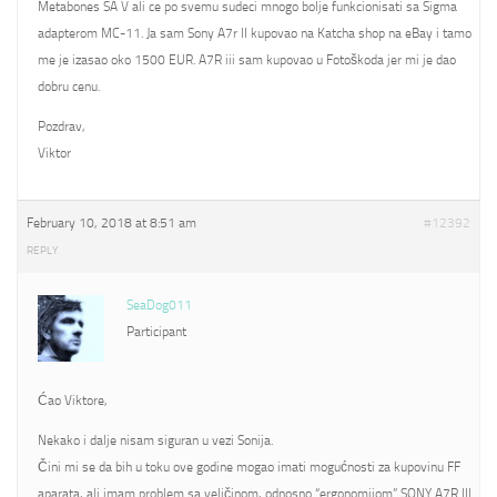
Metabones SA V ali ce po svemu sudeci mnogo bolje funkcionisati sa Sigma
adapterom MC-11. Ja sam Sony A7r II kupovao na Katcha shop na eBay i tamo
me je izasao oko 1500 EUR. A7R iii sam kupovao u Fotoškoda jer mi je dao
dobru cenu.
Pozdrav,
Viktor
February 10, 2018 at 8:51 am
#12392
REPLY
SeaDog011
Participant
Ćao Viktore,
Nekako i dalje nisam siguran u vezi Sonija.
Čini mi se da bih u toku ove godine mogao imati mogućnosti za kupovinu FF
aparata, ali imam problem sa veličinom, odnosno “ergonomijom” SONY A7R III