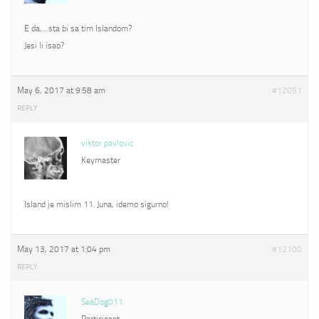
E da,…sta bi sa tim Islandom?
Jesi li isao?
May 6, 2017 at 9:58 am
#12051
REPLY
viktor pavlovic
Keymaster
Island je mislim 11. Juna, idemo sigurno!
May 13, 2017 at 1:04 pm
#12100
REPLY
SeaDog011