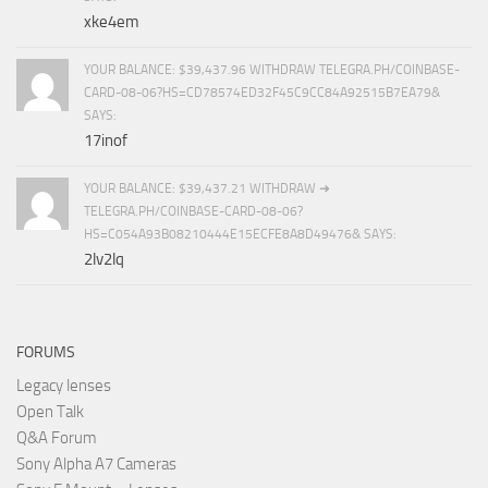
xke4em
YOUR BALANCE: $39,437.96 WITHDRAW TELEGRA.PH/COINBASE-
CARD-08-06?HS=CD78574ED32F45C9CC84A92515B7EA79&
SAYS:
17inof
YOUR BALANCE: $39,437.21 WITHDRAW ➜
TELEGRA.PH/COINBASE-CARD-08-06?
HS=C054A93B08210444E15ECFE8A8D49476& SAYS:
2lv2lq
FORUMS
Legacy lenses
Open Talk
Q&A Forum
Sony Alpha A7 Cameras