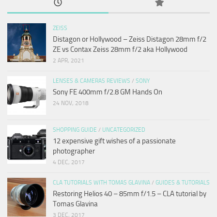
ZEISS
Distagon or Hollywood – Zeiss Distagon 28mm f/2
ZE vs Contax Zeiss 28mm f/2 aka Hollywood
2 APR, 2021
LENSES & CAMERAS REVIEWS
/
SONY
Sony FE 400mm f/2.8 GM Hands On
24 NOV, 2018
SHOPPING GUIDE
/
UNCATEGORIZED
12 expensive gift wishes of a passionate
photographer
4 DEC, 2017
CLA TUTORIALS WITH TOMAS GLAVINA
/
GUIDES & TUTORIALS
Restoring Helios 40 – 85mm f/1.5 – CLA tutorial by
Tomas Glavina
3 DEC, 2017