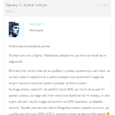
February 11, 2018 at 12:35 pm
#12393
REPLY
SeaDog011
Participant
Kratka dopuna poslednje poruke:
Skontao sam ono o Sigma i Metabones adapterima, pa na to ne moraš da mi
odgovaraš.
Bilo kako bilo, ne bih voleo da se upuštam u prodaju opreme koju već imam, jer
se radi o dobrim objektivima, a jedino prodajom ove opreme bih mogao da
skupim dovoljno novca da isplatim prelazak na Nikon sistem.
Sa druge strane, voleo bih i da zadržim Canon 80D, jer misim da je ipak fin
aparat u pitanju, za njega već imam skoro sve objektive koji mi trebaju, a i ako
kupim još neki i taj bih mogao da koristim sa SONY aparatom, uz adapter,
naravno. Takođe, planiram da u školu fotografije krenem zajedno sa sinom, pa
u sučaju ako bih kupio SONY A7R III, ne bismo morali da delimo foto-aparat