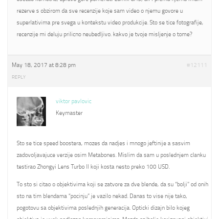
rezerve s obzirom da sve recenzije koje sam video o njemu govore u
superlativima pre svega u kontekstu video produkcije. Sto se tice fotografije,
recenzije mi deluju prilicno neubedljivo. kakvo je tvoje misljenje o tome?
May 18, 2017 at 8:28 pm
#12111
REPLY
viktor pavlovic
Keymaster
Sto se tice speed boostera, mozes da nadjes i mnogo jeftinije a sasvim
zadovoljavajuce verzije osim Metabones. Mislim da sam u poslednjem clanku
testirao Zhongyi Lens Turbo II koji kosta nesto preko 100 USD.
To sto si citao o objektivima koji se zatvore za dve blende, da su “bolji” od onih
sto na tim blendama “pocinju” je vazilo nekad. Danas to vise nije tako,
pogotovu sa objektivima poslednjih generacija. Opticki dizajn bilo kojeg