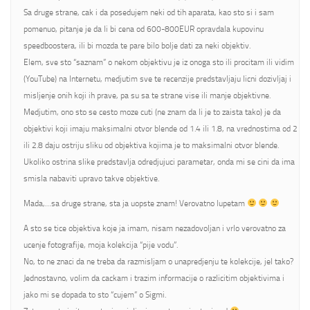
Sa druge strane, cak i da posedujem neki od tih aparata, kao sto si i sam
pomenuo, pitanje je da li bi cena od 600-800EUR opravdala kupovinu
speedboostera, ili bi mozda te pare bilo bolje dati za neki objektiv.
Elem, sve sto “saznam” o nekom objektivu je iz onoga sto ili procitam ili vidim
(YouTube) na Internetu, medjutim sve te recenzije predstavljaju licni dozivljaj i
misljenje onih koji ih prave, pa su sa te strane vise ili manje objektivne.
Medjutim, ono sto se cesto moze cuti (ne znam da li je to zaista tako) je da
objektivi koji imaju maksimalni otvor blende od 1.4 ili 1.8, na vrednostima od 2
ili 2.8 daju ostriju sliku od objektiva kojima je to maksimalni otvor blende.
Ukoliko ostrina slike predstavlja odredjujuci parametar, onda mi se cini da ima
smisla nabaviti upravo takve objektive.
Mada,…sa druge strane, sta ja uopste znam! Verovatno lupetam
A sto se tice objektiva koje ja imam, nisam nezadovoljan i vrlo verovatno za
ucenje fotografije, moja kolekcija “pije vodu”.
No, to ne znaci da ne treba da razmisljam o unapredjenju te kolekcije, jel tako?
Jednostavno, volim da cackam i trazim informacije o razlicitim objektivima i
jako mi se dopada to sto “cujem” o Sigmi.