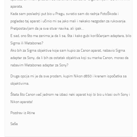
aparata.
Kada sam poslednji put bio u Pragu, svratio sam do radnje FotoŠkoda i
pogledao taj aparat i učinio mi se jako mali i nekako nezgodan za rukovanje.
Pretpostavljam da je sve stvar navike, ali ipak…
E sad, ono što me zanima je da li se, šta i kako gubi korišćenjem adaptera, bilo
Sigma ili Metabones?
Ako bih za Sigma objektive koje sam kupio za Canon aparat, nabavio Sigma
adapter za Sony, da li bih za ostatak objektiva koji su marke Canon, morao da
nabavim Metabones adapter za Sony?
Druga opcija mi je da sve prodam, kupim Nikon d850 i krenem ispočetka sa
objektivima.
Šteta što Canon već jednom ne izbaci neki aparat koji bi bio u klasi ovih Sony i
Nikon aparata!
Pozdrav iz Atine
Saša