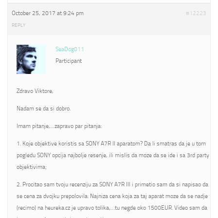
October 25, 2017 at 9:24 pm
#12223
REPLY
SeaDog011
Participant
Zdravo Viktore,
Nadam se da si dobro.
Imam pitanje,…zapravo par pitanja:
1. Koje objektive koristis sa SONY A7R II aparatom? Da li smatras da je u tom
pogledu SONY opcija najbolje resenje, ili mislis da moze da se ide i sa 3rd party
objektivima;
2. Procitao sam tvoju recenziju za SONY A7R III i primetio sam da si napisao da
se cena za dvojku prepolovila. Najniza cena koja za taj aparat moze da se nadje
(recimo) na heureka.cz je upravo tolika,…tu negde oko 1500EUR. Video sam da