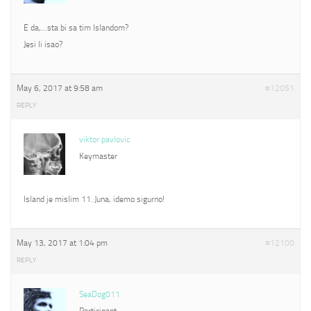
E da,…sta bi sa tim Islandom?
Jesi li isao?
May 6, 2017 at 9:58 am
#12051
REPLY
viktor pavlovic
Keymaster
Island je mislim 11. Juna, idemo sigurno!
May 13, 2017 at 1:04 pm
#12100
REPLY
SeaDog011