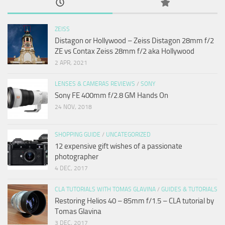
ZEISS
Distagon or Hollywood – Zeiss Distagon 28mm f/2
ZE vs Contax Zeiss 28mm f/2 aka Hollywood
2 APR, 2021
LENSES & CAMERAS REVIEWS
/
SONY
Sony FE 400mm f/2.8 GM Hands On
24 NOV, 2018
SHOPPING GUIDE
/
UNCATEGORIZED
12 expensive gift wishes of a passionate
photographer
4 DEC, 2017
CLA TUTORIALS WITH TOMAS GLAVINA
/
GUIDES & TUTORIALS
Restoring Helios 40 – 85mm f/1.5 – CLA tutorial by
Tomas Glavina
3 DEC, 2017