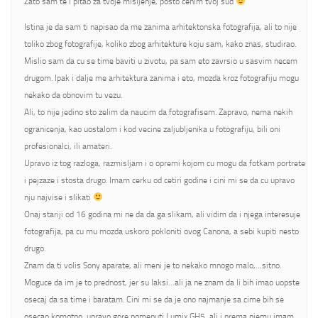
Zato sam te i pitao za tvoje misljenje, posto cenim tvoj sud
Istina je da sam ti napisao da me zanima arhitektonska fotografija, ali to nije
toliko zbog fotografije, koliko zbog arhitekture koju sam, kako znas, studirao.
Mislio sam da cu se time baviti u zivotu, pa sam eto zavrsio u sasvim necem
drugom. Ipak i dalje me arhitektura zanima i eto, mozda kroz fotografiju mogu
nekako da obnovim tu vezu.
Ali, to nije jedino sto zelim da naucim da fotografisem. Zapravo, nema nekih
ogranicenja, kao uostalom i kod vecine zaljubljenika u fotografiju, bili oni
profesionalci, ili amateri.
Upravo iz tog razloga, razmisljam i o opremi kojom cu mogu da fotkam portrete
i pejzaze i stosta drugo. Imam cerku od cetiri godine i cini mi se da cu upravo
nju najvise i slikati
Onaj stariji od 16 godina mi ne da da ga slikam, ali vidim da i njega interesuje
fotografija, pa cu mu mozda uskoro pokloniti ovog Canona, a sebi kupiti nesto
drugo.
Znam da ti volis Sony aparate, ali meni je to nekako mnogo malo,…sitno.
Moguce da im je to prednost, jer su laksi…ali ja ne znam da li bih imao uopste
osecaj da sa time i baratam. Cini mi se da je ono najmanje sa cime bih se
osecao komotno, upravo gore pomenuti Lumix GH5, ali i prema njemu imam