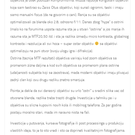
objektiva je uvek podlozan kompromisima. Mozda najbolje korigovani objektivi
koje sam testirao su Zeiss Otus objektivi, koji sunali ogromni, teski i imaju
samo manualni focus (da ne govorim o ceni). Ranije su se objektivi
optimalizovali za blende oko 2.8, odnosno f/11. Danas zbog “hypa” o ostrini
(malo ko na forumima uopste razume sta je u stvari “ostrina” a jos manje ih
razume sta je MTF20,50 itd. i sta je razlika izmedju micro kontrasta, globalnog
kontrasta i rezolucije ali svi hoce – super ostar objektiv
se objektivi
optimalizuju na puni otvor (svoju ulogu igra i difrakcija).
Ostrina (tacnije MTF rezultati) objektiva variraju kod zoom objektiva sa
promenom zizne daljine a kod svih objektiva sa promenom plana ostrine
(udaljenosti subjekta koji se zaostrava), mada moderni objektivi imaju plivajuci
zadnji clan koji ovu drugu razliku znatno smanjuje.
Pointa je dakle da svi danasnji objektivi su vrlo “ostri” u sredini slike vec od
otvorene blende, razlike treba traziti drugde. Investicije u tehniku pa i u
objektive su slicne kupovini novih kola ili mobilnog telefona. Za par godina
postaju moralno stari, mada im naravno nista ne fali.
Investicije u putovanja, kurseve fotografije ili post processinga u produkciju
vlastitih ideja, to je to sto vredi i sto ce doprineti kvalitetnijim fotografijama.