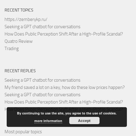
RECENT TOPICS
https://zemberykp.ru/
Seeking a GPT chatbot for conversations
How Does Public Perception Shift After a High-Profile Scandal?
Quatro Review
Trading
RECENT REPLIES
Seeking a GPT chatbot for conversations
My friend saved a lot on a key, how do these low prices happen?
Seeking a GPT chatbot for conversations
How Does Public Perception Shift After a High-Profile Scandal?
How Does Public Perception Shift After a High-Profile Scandal?
By continuing to use the site, you agree to the use of cookies.
Accept
more information
Most popular topics