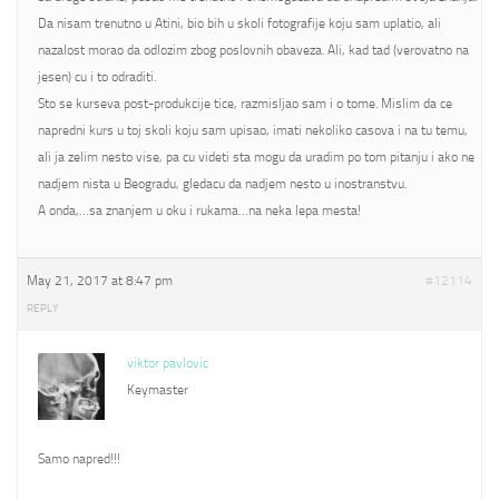
Da nisam trenutno u Atini, bio bih u skoli fotografije koju sam uplatio, ali
nazalost morao da odlozim zbog poslovnih obaveza. Ali, kad tad (verovatno na
jesen) cu i to odraditi.
Sto se kurseva post-produkcije tice, razmisljao sam i o tome. Mislim da ce
napredni kurs u toj skoli koju sam upisao, imati nekoliko casova i na tu temu,
ali ja zelim nesto vise, pa cu videti sta mogu da uradim po tom pitanju i ako ne
nadjem nista u Beogradu, gledacu da nadjem nesto u inostranstvu.
A onda,…sa znanjem u oku i rukama…na neka lepa mesta!
May 21, 2017 at 8:47 pm
#12114
REPLY
viktor pavlovic
Keymaster
Samo napred!!!