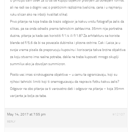
U principu sam uvek za to da se kupuju objektivi pravljeni za odredjeni format
ali ne radi se o dogmi vec o prakticnim razlozima (velicina, cena i u najmanju
ruku slican ako ne inbolji kvalitet slike).
Prvo pitanje na koje treba da trazis odgovor je kakvu vrstu fotografije zelis da
slikas, pa se onda odredis prema tehnickim zahtevima. 35mm nije portretna
duzina, pitanje je kada ces koristiti f/1.4 ili f/1.8? Za arhitekturu se koriste
blende od f/5,6 da bi se povecala dubinska i plosna ostrina. Cak i Leica je u
svoje vreme pisala da preporucuju kupovinu i koriscenje takve brzine objektiva
za koju stvarno ima realne potrebe, dakle ne treba kupovati mnogo skuplji
summilux ako je dovoljan summicron.
Posto vec imas sirokougaone objektive – u cemu te ogranicavaju, koji su
njihovi tehnicki limiti koji ti onemogucavaju da napravis fotku kakvu zelis?
Odgovor na obo pitanje ce ti verovatno dati i odgovor na pitanje – koja 35mm
varijanta je bolja za tebe.
May 14, 2017 at 7:55 pm
#12107
REPLY