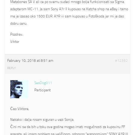
Metabones SA V ali ce po svemu sudeci mnogo bolje funkcionisati sa Sigma
adapterom MC-11. Ja sam Sony A7r II kupovao na Katcha shop na eBay i tamo
me je izasao oko 1500 EUR. A7R iii sam kupovao u Fotoškoda jer mi je dao
dobru cenu.
Pozdrav,
Viktor
February 10, 2018 at 8:51 am
#12392
REPLY
SeaDog011
Participant
Ćao Viktore,
Nekako i dalje nisam siguran u vezi Sonija.
Čini mi se da bih u toku ove godine mogao imati mogućnosti za kupovinu FF
aparata, ali imam problem sa veličinom, odnosno “ergonomijom” SONY A7R III