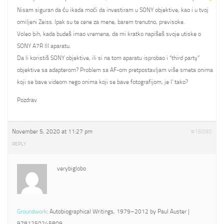
Nisam siguran da ću ikada moći da investiram u SONY objektive, kao i u tvoj
omiljeni Zeiss. Ipak su te cene za mene, barem trenutno, previsoke.
Voleo bih, kada budeš imao vremena, da mi kratko napišeš svoje utiske o
SONY A7R III aparatu.
Da li koristiš SONY objektive, ili si na tom aparatu isprobao i “third party”
objektive sa adapterom? Problem sa AF-om pretpostavljam više smeta onima
koji se bave videom nego onima koji se bave fotografijom, je l’ tako?
Pozdrav
November 5, 2020 at 11:27 pm
#16090
REPLY
verybiglobo
Groundwork
: Autobiographical Writings, 1979–2012 by Paul Auster |
9781250245809