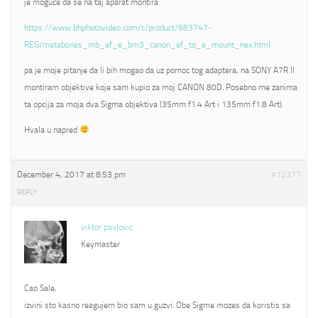
je moguce da se na taj aparat montira
https://www.bhphotovideo.com/c/product/983747-
REG/metabones_mb_ef_e_bm3_canon_ef_to_e_mount_nex.html
pa je moje pitanje da li bih mogao da uz pomoc tog adaptera, na SONY A7R II
montiram objektive koje sam kupio za moj CANON 80D. Posebno me zanima
ta opcija za moja dva Sigma objektiva (35mm f1.4 Art i 135mm f1.8 Art).
Hvala u napred
December 4, 2017 at 8:53 pm
#12377
REPLY
viktor pavlovic
Keymaster
Cao Sale,
izvini sto kasno reagujem bio sam u guzvi. Obe Sigme mozes da koristis sa