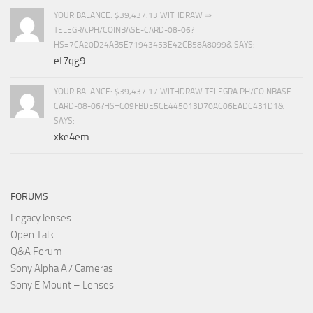
YOUR BALANCE: $39,437.13 WITHDRAW ⇒
TELEGRA.PH/COINBASE-CARD-08-06?
HS=7CA20D24AB5E71943453E42CB58A8099& SAYS:
ef7qg9
YOUR BALANCE: $39,437.17 WITHDRAW TELEGRA.PH/COINBASE-
CARD-08-06?HS=C09FBDE5CE445013D70AC06EADC431D1&
SAYS:
xke4em
FORUMS
Legacy lenses
Open Talk
Q&A Forum
Sony Alpha A7 Cameras
Sony E Mount – Lenses