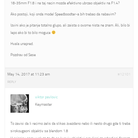
18-35mm F1.8 i na taj nacin mozda efektivno ubrzao objektiv na F1.4?
Ako postoji, koji onda model Speedboodter-a bih trebao da nabavim?
Izvini ako je pitanje totalno glupo, ali zaista o ovome nista ne znam. Ali, bilo bi
lepo ako bi to bilo moguce
Hvala unapred.
Pozdrav od Sase
May 14, 2017 at 11:23 am
#12101
REPLY
viktor pavlovic
Keymaster
To zavisi da li recimo zelis da slikas zvezdano nebo ili nesto drugo gde ti treba
sirokougaoni objektiv sa blendom 1.8