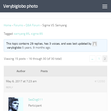
Verybiglobo photo
Home
›
Forums
›
Q&A Forum
›
Sigma VS. Samyang
Tagged:
samyang 85
,
sigma 85
This topic contains 29 replies, has 3 voices, and was last updated by
verybiglobo
5 years, 9 months ago
.
Viewing 15 posts - 16 through 30 (of 30 total)
←
1
2
Author
Posts
May 6, 2017 at 7:23 am
#12050
REPLY
SeaDog011
Participant