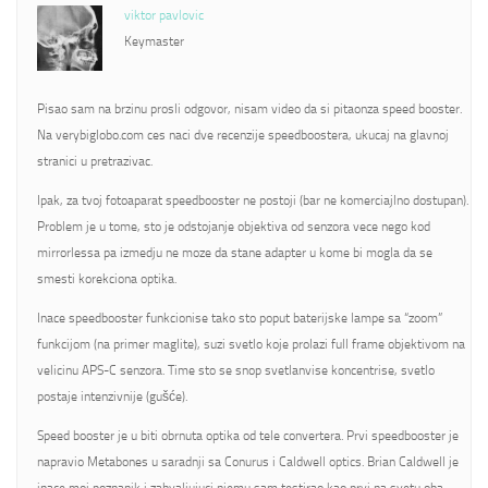
viktor pavlovic
Keymaster
Pisao sam na brzinu prosli odgovor, nisam video da si pitaonza speed booster.
Na verybiglobo.com ces naci dve recenzije speedboostera, ukucaj na glavnoj
stranici u pretrazivac.
Ipak, za tvoj fotoaparat speedbooster ne postoji (bar ne komerciajlno dostupan).
Problem je u tome, sto je odstojanje objektiva od senzora vece nego kod
mirrorlessa pa izmedju ne moze da stane adapter u kome bi mogla da se
smesti korekciona optika.
Inace speedbooster funkcionise tako sto poput baterijske lampe sa “zoom”
funkcijom (na primer maglite), suzi svetlo koje prolazi full frame objektivom na
velicinu APS-C senzora. Time sto se snop svetlanvise koncentrise, svetlo
postaje intenzivnije (gušće).
Speed booster je u biti obrnuta optika od tele convertera. Prvi speedbooster je
napravio Metabones u saradnji sa Conurus i Caldwell optics. Brian Caldwell je