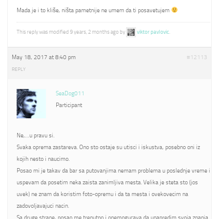
Mada je i to kliše, ništa pametnije ne umem da ti posavetujem
This reply was modified 9 years, 2 months ago by
viktor pavlovic
.
May 18, 2017 at 8:40 pm
#12113
REPLY
SeaDog011
Participant
Ne,…u pravu si.
Svaka oprema zastareva. Ono sto ostaje su utisci i iskustva, posebno oni iz
kojih nesto i naucimo.
Posao mi je takav da bar sa putovanjima nemam problema u poslednje vreme i
uspevam da posetim neka zaista zanimljiva mesta. Velika je steta sto (jos
uvek) ne znam da koristim foto-opremu i da ta mesta i ovekovecim na
zadovoljavajuci nacin.
Sa druge strane, posao me trenutno i onemogucava da unapredim svoja znanja.