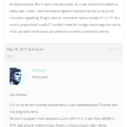
za objasnjavanje. Ako ti nesto nije jasno pitaj, ali u vezi sa brzinom objektiva,
treba uzeti u obzir i neke fenomene digitalnih senzora kao sto je na primer
microlens vignetting. Drugim recima, nominalna razlika izmedju f/1.4 i f/1.8 u
smislu propustnosti svetla (T number) moze biti mnogo manja nego sto vecina
misli, pa jedina razlika koju ces prakticno primetiti je dubinska ostrina.
May 16, 2017 at 5:46 pm
#12110
REPLY
SeaDog011
Participant
Cao Viktore,
Cini mi se da sam skontao problematiku u vezi speedboostera. Procitao sam
tvoj blog na tu temu.
Da kojim slucajem imam panasonic Lumix GH4 ili 5, ili pak Sony a6500 ili
A7R, cela prica bi imala smisao. Ovako, u mojoj situaciji, bas i nema.