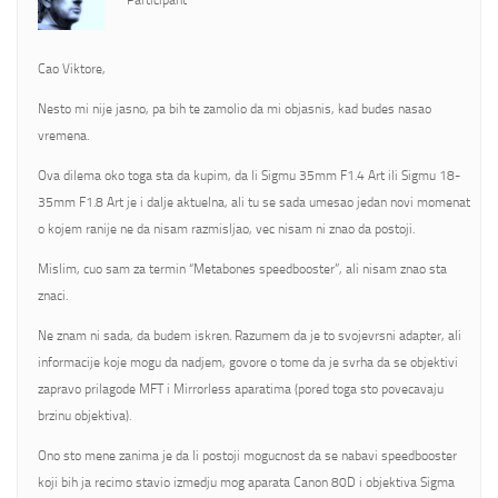
Participant
Cao Viktore,
Nesto mi nije jasno, pa bih te zamolio da mi objasnis, kad budes nasao
vremena.
Ova dilema oko toga sta da kupim, da li Sigmu 35mm F1.4 Art ili Sigmu 18-
35mm F1.8 Art je i dalje aktuelna, ali tu se sada umesao jedan novi momenat
o kojem ranije ne da nisam razmisljao, vec nisam ni znao da postoji.
Mislim, cuo sam za termin “Metabones speedbooster”, ali nisam znao sta
znaci.
Ne znam ni sada, da budem iskren. Razumem da je to svojevrsni adapter, ali
informacije koje mogu da nadjem, govore o tome da je svrha da se objektivi
zapravo prilagode MFT i Mirrorless aparatima (pored toga sto povecavaju
brzinu objektiva).
Ono sto mene zanima je da li postoji mogucnost da se nabavi speedbooster
koji bih ja recimo stavio izmedju mog aparata Canon 80D i objektiva Sigma