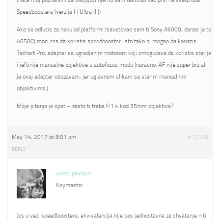
inace moj poznanik i zahvaljujuci njemu sam testirao kao prvi na svetu oba
Speedboostera (verzija I i Ultra (II))
Ako se odlucis za neku od platformi (savetovao sam ti Sony A6000, danas je to
A6500) moci ces da koristis speedbooster. Isto tako bi mogao da koristis
Techart Pro, adapter sa ugradjenim motorom koji omogucava da koristis starije
i jeftinije manualne objektive u autofocus modu (naravno, AF nije super brz ali
ja ovaj adapter obozavam, jer uglavnom slikam sa starim manualnim
objektivima.)
Moje pitanje je opet – zasto ti treba f/1.4 kod 35mm objektiva?
May 14, 2017 at 8:01 pm
#12108
REPLY
viktor pavlovic
Keymaster
Jos u vezi speedboostera, ekvivalencija nije bas jednostavna za shvatanje niti