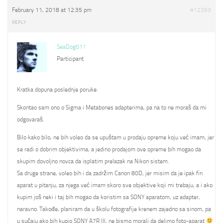
February 11, 2018 at 12:35 pm
#12393
REPLY
SeaDog011
Participant
Kratka dopuna poslednje poruke:
Skontao sam ono o Sigma i Metabones adapterima, pa na to ne moraš da mi
odgovaraš.
Bilo kako bilo, ne bih voleo da se upuštam u prodaju opreme koju već imam, jer
se radi o dobrim objektivima, a jedino prodajom ove opreme bih mogao da
skupim dovoljno novca da isplatim prelazak na Nikon sistem.
Sa druge strane, voleo bih i da zadržim Canon 80D, jer misim da je ipak fin
aparat u pitanju, za njega već imam skoro sve objektive koji mi trebaju, a i ako
kupim još neki i taj bih mogao da koristim sa SONY aparatom, uz adapter,
naravno. Takođe, planiram da u školu fotografije krenem zajedno sa sinom, pa
u sučaju ako bih kupio SONY A7R III, ne bismo morali da delimo foto-aparat