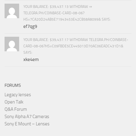
YOUR BALANCE: $39,437.13 WITHDRAW ⇒
TELEGRA.PH/COINBASE-CARD-08-06?
HS=7CA20D24AB5E71943453E42CB58A8099& SAYS:
ef7qg9
YOUR BALANCE: $39,437.17 WITHDRAW TELEGRA.PH/COINBASE-
CARD-08-06?HS=C09FBDE5CE445013D70AC06EADC431D1&
SAYS:
xke4em
FORUMS
Legacy lenses
Open Talk
Q&A Forum
Sony Alpha A7 Cameras
Sony E Mount – Lenses