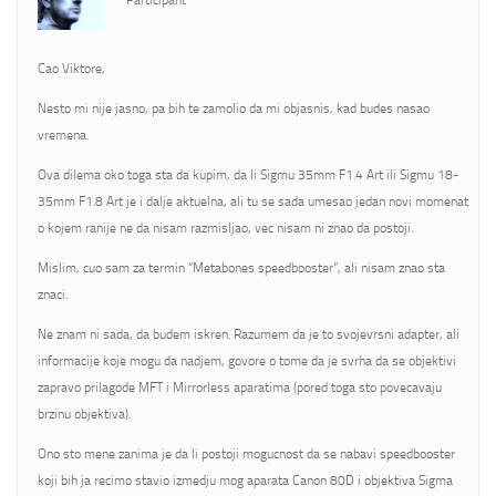
Participant
Cao Viktore,
Nesto mi nije jasno, pa bih te zamolio da mi objasnis, kad budes nasao
vremena.
Ova dilema oko toga sta da kupim, da li Sigmu 35mm F1.4 Art ili Sigmu 18-
35mm F1.8 Art je i dalje aktuelna, ali tu se sada umesao jedan novi momenat
o kojem ranije ne da nisam razmisljao, vec nisam ni znao da postoji.
Mislim, cuo sam za termin “Metabones speedbooster”, ali nisam znao sta
znaci.
Ne znam ni sada, da budem iskren. Razumem da je to svojevrsni adapter, ali
informacije koje mogu da nadjem, govore o tome da je svrha da se objektivi
zapravo prilagode MFT i Mirrorless aparatima (pored toga sto povecavaju
brzinu objektiva).
Ono sto mene zanima je da li postoji mogucnost da se nabavi speedbooster
koji bih ja recimo stavio izmedju mog aparata Canon 80D i objektiva Sigma