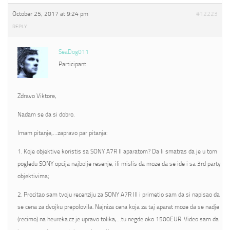
October 25, 2017 at 9:24 pm
#12223
REPLY
SeaDog011
Participant
Zdravo Viktore,
Nadam se da si dobro.
Imam pitanje,…zapravo par pitanja:
1. Koje objektive koristis sa SONY A7R II aparatom? Da li smatras da je u tom
pogledu SONY opcija najbolje resenje, ili mislis da moze da se ide i sa 3rd party
objektivima;
2. Procitao sam tvoju recenziju za SONY A7R III i primetio sam da si napisao da
se cena za dvojku prepolovila. Najniza cena koja za taj aparat moze da se nadje
(recimo) na heureka.cz je upravo tolika,…tu negde oko 1500EUR. Video sam da