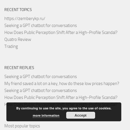
RECENT TOPICS
https://zemberykp.ru/
Seeking a GPT chatbot for conversations
How Does Public Perception Shift After a High-Profile Scandal?
Quatro Review
Trading
RECENT REPLIES
Seeking a GPT chatbot for conversations
My friend saved a lot on a key, how do these low prices happen?
Seeking a GPT chatbot for conversations
How Does Public Perception Shift After a High-Profile Scandal?
How Does Public Perception Shift After a High-Profile Scandal?
By continuing to use the site, you agree to the use of cookies.
Accept
more information
Most popular topics