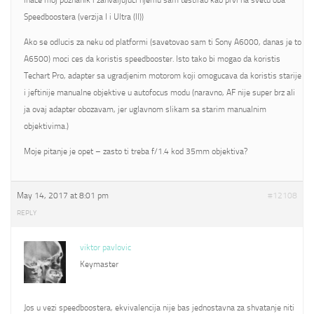
inace moj poznanik i zahvaljujuci njemu sam testirao kao prvi na svetu oba
Speedboostera (verzija I i Ultra (II))
Ako se odlucis za neku od platformi (savetovao sam ti Sony A6000, danas je to
A6500) moci ces da koristis speedbooster. Isto tako bi mogao da koristis
Techart Pro, adapter sa ugradjenim motorom koji omogucava da koristis starije
i jeftinije manualne objektive u autofocus modu (naravno, AF nije super brz ali
ja ovaj adapter obozavam, jer uglavnom slikam sa starim manualnim
objektivima.)
Moje pitanje je opet – zasto ti treba f/1.4 kod 35mm objektiva?
May 14, 2017 at 8:01 pm
#12108
REPLY
viktor pavlovic
Keymaster
Jos u vezi speedboostera, ekvivalencija nije bas jednostavna za shvatanje niti