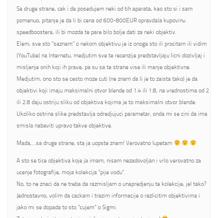
Sa druge strane, cak i da posedujem neki od tih aparata, kao sto si i sam
pomenuo, pitanje je da li bi cena od 600-800EUR opravdala kupovinu
speedboostera, ili bi mozda te pare bilo bolje dati za neki objektiv.
Elem, sve sto “saznam” o nekom objektivu je iz onoga sto ili procitam ili vidim
(YouTube) na Internetu, medjutim sve te recenzije predstavljaju licni dozivljaj i
misljenje onih koji ih prave, pa su sa te strane vise ili manje objektivne.
Medjutim, ono sto se cesto moze cuti (ne znam da li je to zaista tako) je da
objektivi koji imaju maksimalni otvor blende od 1.4 ili 1.8, na vrednostima od 2
ili 2.8 daju ostriju sliku od objektiva kojima je to maksimalni otvor blende.
Ukoliko ostrina slike predstavlja odredjujuci parametar, onda mi se cini da ima
smisla nabaviti upravo takve objektive.
Mada,…sa druge strane, sta ja uopste znam! Verovatno lupetam
A sto se tice objektiva koje ja imam, nisam nezadovoljan i vrlo verovatno za
ucenje fotografije, moja kolekcija “pije vodu”.
No, to ne znaci da ne treba da razmisljam o unapredjenju te kolekcije, jel tako?
Jednostavno, volim da cackam i trazim informacije o razlicitim objektivima i
jako mi se dopada to sto “cujem” o Sigmi.