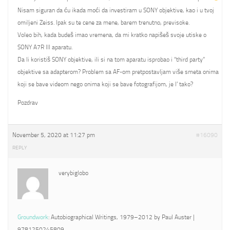
Nisam siguran da ću ikada moći da investiram u SONY objektive, kao i u tvoj
omiljeni Zeiss. Ipak su te cene za mene, barem trenutno, previsoke.
Voleo bih, kada budeš imao vremena, da mi kratko napišeš svoje utiske o
SONY A7R III aparatu.
Da li koristiš SONY objektive, ili si na tom aparatu isprobao i “third party”
objektive sa adapterom? Problem sa AF-om pretpostavljam više smeta onima
koji se bave videom nego onima koji se bave fotografijom, je l’ tako?
Pozdrav
November 5, 2020 at 11:27 pm
#16090
REPLY
verybiglobo
Groundwork
: Autobiographical Writings, 1979–2012 by Paul Auster |
9781250245809