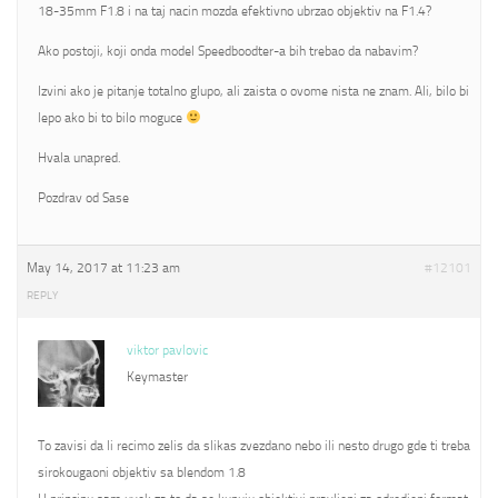
18-35mm F1.8 i na taj nacin mozda efektivno ubrzao objektiv na F1.4?
Ako postoji, koji onda model Speedboodter-a bih trebao da nabavim?
Izvini ako je pitanje totalno glupo, ali zaista o ovome nista ne znam. Ali, bilo bi
lepo ako bi to bilo moguce
Hvala unapred.
Pozdrav od Sase
May 14, 2017 at 11:23 am
#12101
REPLY
viktor pavlovic
Keymaster
To zavisi da li recimo zelis da slikas zvezdano nebo ili nesto drugo gde ti treba
sirokougaoni objektiv sa blendom 1.8