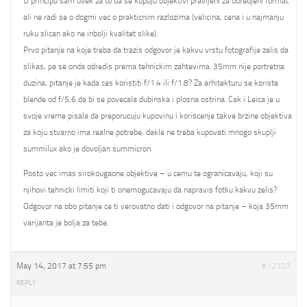
U principu sam uvek za to da se kupuju objektivi pravljeni za odredjeni format
ali ne radi se o dogmi vec o prakticnim razlozima (velicina, cena i u najmanju
ruku slican ako ne inbolji kvalitet slike).
Prvo pitanje na koje treba da trazis odgovor je kakvu vrstu fotografije zelis da
slikas, pa se onda odredis prema tehnickim zahtevima. 35mm nije portretna
duzina, pitanje je kada ces koristiti f/1.4 ili f/1.8? Za arhitekturu se koriste
blende od f/5,6 da bi se povecala dubinska i plosna ostrina. Cak i Leica je u
svoje vreme pisala da preporucuju kupovinu i koriscenje takve brzine objektiva
za koju stvarno ima realne potrebe, dakle ne treba kupovati mnogo skuplji
summilux ako je dovoljan summicron.
Posto vec imas sirokougaone objektive – u cemu te ogranicavaju, koji su
njihovi tehnicki limiti koji ti onemogucavaju da napravis fotku kakvu zelis?
Odgovor na obo pitanje ce ti verovatno dati i odgovor na pitanje – koja 35mm
varijanta je bolja za tebe.
May 14, 2017 at 7:55 pm
#12107
REPLY