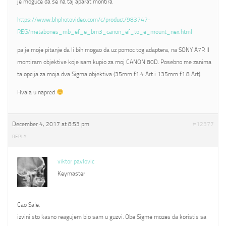
je moguce da se na taj aparat montira
https://www.bhphotovideo.com/c/product/983747-
REG/metabones_mb_ef_e_bm3_canon_ef_to_e_mount_nex.html
pa je moje pitanje da li bih mogao da uz pomoc tog adaptera, na SONY A7R II
montiram objektive koje sam kupio za moj CANON 80D. Posebno me zanima
ta opcija za moja dva Sigma objektiva (35mm f1.4 Art i 135mm f1.8 Art).
Hvala u napred
December 4, 2017 at 8:53 pm
#12377
REPLY
viktor pavlovic
Keymaster
Cao Sale,
izvini sto kasno reagujem bio sam u guzvi. Obe Sigme mozes da koristis sa