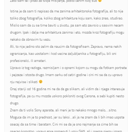
Zato sam te i pitao za tvoje misljenje, posto cenim tvoj sud
Istina je da sam ti napisao da me zanima arhitektonska fotografija, ali to nije
toliko zbog fotografije, koliko zbog arhitekture koju sam, kako znas, studirao.
Mislio sam da cu se time baviti u zivotu, pa sam eto zavrsio u sasvim necem
drugom. Ipak i dalje me arhitektura zanima i eto, mozda kroz fotografiju mogu
nekako da obnovim tu vezu.
Ali, to nije jedino sto zelim da naucim da fotografisem. Zapravo, nema nekih
ogranicenja, kao uostalom i kod vecine zaljubljenika u fotografiju, bili oni
profesionalci, ili amateri.
Upravo iz tog razloga, razmisljam i o opremi kojom cu mogu da fotkam portrete
i pejzaze i stosta drugo. Imam cerku od cetiri godine i cini mi se da cu upravo
nju najvise i slikati
Onaj stariji od 16 godina mi ne da da ga slikam, ali vidim da i njega interesuje
fotografija, pa cu mu mozda uskoro pokloniti ovog Canona, a sebi kupiti nesto
drugo.
Znam da ti volis Sony aparate, ali meni je to nekako mnogo malo,…sitno.
Moguce da im je to prednost, jer su laksi…ali ja ne znam da li bih imao uopste
osecaj da sa time i baratam. Cini mi se da je ono najmanje sa cime bih se
osecao komotno, upravo gore pomenuti Lumix GH5, ali i prema njemu imam