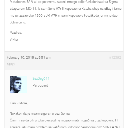
Metabones SA V ali ce po svemu sudeci mnogo bolje funkcionisati sa Sigma
adapterom MC-11. Ja sam Sony A7r II kupovao na Katcha shop na eBay i tamo
me je izasao oko 1500 EUR. A7R iii sam kupovao u Fotoškoda jer mi je dao
dobru cenu.
Pozdrav,
Viktor
February 10, 2018 at 8:51 am
#12392
REPLY
SeaDog011
Participant
Ćao Viktore,
Nekako i dalje nisam siguran u vezi Sonija.
Čini mi se da bih u toku ove godine mogao imati mogućnosti za kupovinu FF
aparata, ali imam problem sa veličinom, odnosno “ergonomijom” SONY A7R III