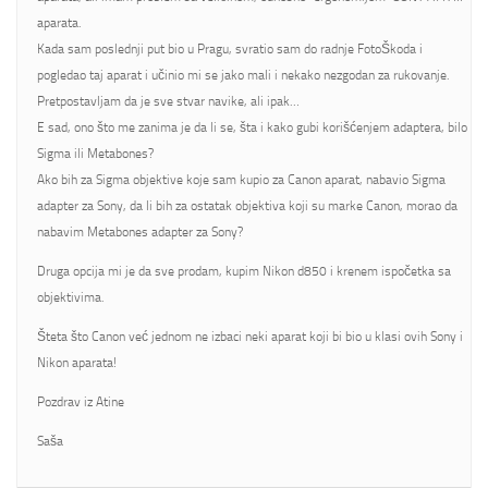
aparata.
Kada sam poslednji put bio u Pragu, svratio sam do radnje FotoŠkoda i
pogledao taj aparat i učinio mi se jako mali i nekako nezgodan za rukovanje.
Pretpostavljam da je sve stvar navike, ali ipak…
E sad, ono što me zanima je da li se, šta i kako gubi korišćenjem adaptera, bilo
Sigma ili Metabones?
Ako bih za Sigma objektive koje sam kupio za Canon aparat, nabavio Sigma
adapter za Sony, da li bih za ostatak objektiva koji su marke Canon, morao da
nabavim Metabones adapter za Sony?
Druga opcija mi je da sve prodam, kupim Nikon d850 i krenem ispočetka sa
objektivima.
Šteta što Canon već jednom ne izbaci neki aparat koji bi bio u klasi ovih Sony i
Nikon aparata!
Pozdrav iz Atine
Saša