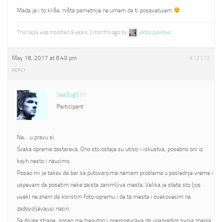
Mada je i to kliše, ništa pametnije ne umem da ti posavetujem
This reply was modified 9 years, 2 months ago by
viktor pavlovic
.
May 18, 2017 at 8:40 pm
#12113
REPLY
SeaDog011
Participant
Ne,…u pravu si.
Svaka oprema zastareva. Ono sto ostaje su utisci i iskustva, posebno oni iz
kojih nesto i naucimo.
Posao mi je takav da bar sa putovanjima nemam problema u poslednje vreme i
uspevam da posetim neka zaista zanimljiva mesta. Velika je steta sto (jos
uvek) ne znam da koristim foto-opremu i da ta mesta i ovekovecim na
zadovoljavajuci nacin.
Sa druge strane, posao me trenutno i onemogucava da unapredim svoja znanja.