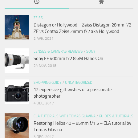
ZEISS
Distagon or Hollywood – Zeiss Distagon 28mm f/2
ZE vs Contax Zeiss 28mm f/2 aka Hollywood
2 APR, 2021
LENSES & CAMERAS REVIEWS
/
SONY
Sony FE 400mm f/2.8 GM Hands On
24 NOV, 2018
SHOPPING GUIDE
/
UNCATEGORIZED
12 expensive gift wishes of a passionate
photographer
4 DEC, 2017
CLA TUTORIALS WITH TOMAS GLAVINA
/
GUIDES & TUTORIALS
Restoring Helios 40 – 85mm f/1.5 – CLA tutorial by
Tomas Glavina
3 DEC, 2017