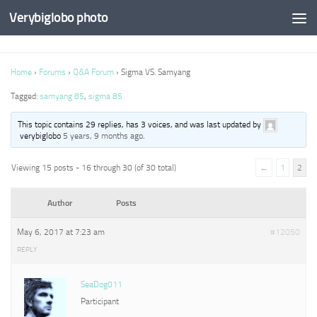
Verybiglobo photo
Home
›
Forums
›
Q&A Forum
›
Sigma VS. Samyang
Tagged:
samyang 85
,
sigma 85
This topic contains 29 replies, has 3 voices, and was last updated by
verybiglobo
5 years, 9 months ago
.
Viewing 15 posts - 16 through 30 (of 30 total)
←
1
2
Author
Posts
May 6, 2017 at 7:23 am
#12050
REPLY
SeaDog011
Participant