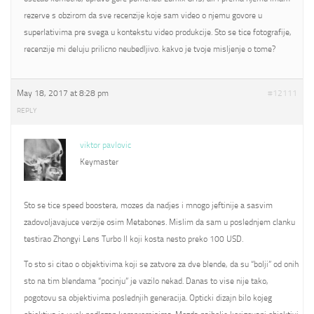
rezerve s obzirom da sve recenzije koje sam video o njemu govore u
superlativima pre svega u kontekstu video produkcije. Sto se tice fotografije,
recenzije mi deluju prilicno neubedljivo. kakvo je tvoje misljenje o tome?
May 18, 2017 at 8:28 pm
#12111
REPLY
viktor pavlovic
Keymaster
Sto se tice speed boostera, mozes da nadjes i mnogo jeftinije a sasvim
zadovoljavajuce verzije osim Metabones. Mislim da sam u poslednjem clanku
testirao Zhongyi Lens Turbo II koji kosta nesto preko 100 USD.
To sto si citao o objektivima koji se zatvore za dve blende, da su “bolji” od onih
sto na tim blendama “pocinju” je vazilo nekad. Danas to vise nije tako,
pogotovu sa objektivima poslednjih generacija. Opticki dizajn bilo kojeg