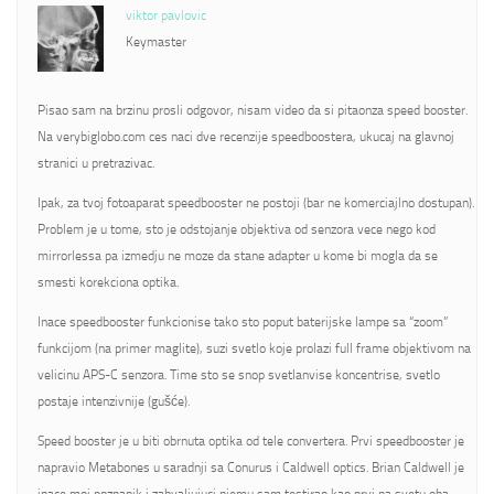
viktor pavlovic
Keymaster
Pisao sam na brzinu prosli odgovor, nisam video da si pitaonza speed booster.
Na verybiglobo.com ces naci dve recenzije speedboostera, ukucaj na glavnoj
stranici u pretrazivac.
Ipak, za tvoj fotoaparat speedbooster ne postoji (bar ne komerciajlno dostupan).
Problem je u tome, sto je odstojanje objektiva od senzora vece nego kod
mirrorlessa pa izmedju ne moze da stane adapter u kome bi mogla da se
smesti korekciona optika.
Inace speedbooster funkcionise tako sto poput baterijske lampe sa “zoom”
funkcijom (na primer maglite), suzi svetlo koje prolazi full frame objektivom na
velicinu APS-C senzora. Time sto se snop svetlanvise koncentrise, svetlo
postaje intenzivnije (gušće).
Speed booster je u biti obrnuta optika od tele convertera. Prvi speedbooster je
napravio Metabones u saradnji sa Conurus i Caldwell optics. Brian Caldwell je