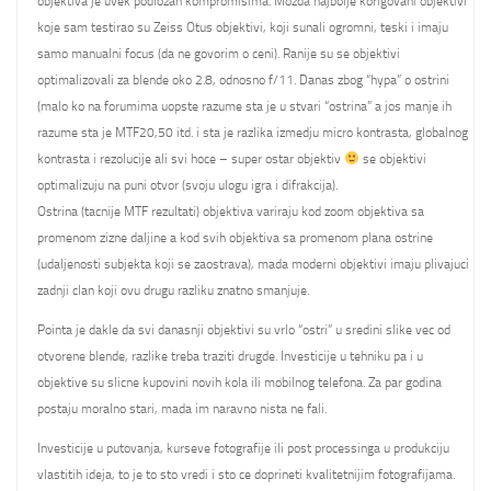
objektiva je uvek podlozan kompromisima. Mozda najbolje korigovani objektivi
koje sam testirao su Zeiss Otus objektivi, koji sunali ogromni, teski i imaju
samo manualni focus (da ne govorim o ceni). Ranije su se objektivi
optimalizovali za blende oko 2.8, odnosno f/11. Danas zbog “hypa” o ostrini
(malo ko na forumima uopste razume sta je u stvari “ostrina” a jos manje ih
razume sta je MTF20,50 itd. i sta je razlika izmedju micro kontrasta, globalnog
kontrasta i rezolucije ali svi hoce – super ostar objektiv
se objektivi
optimalizuju na puni otvor (svoju ulogu igra i difrakcija).
Ostrina (tacnije MTF rezultati) objektiva variraju kod zoom objektiva sa
promenom zizne daljine a kod svih objektiva sa promenom plana ostrine
(udaljenosti subjekta koji se zaostrava), mada moderni objektivi imaju plivajuci
zadnji clan koji ovu drugu razliku znatno smanjuje.
Pointa je dakle da svi danasnji objektivi su vrlo “ostri” u sredini slike vec od
otvorene blende, razlike treba traziti drugde. Investicije u tehniku pa i u
objektive su slicne kupovini novih kola ili mobilnog telefona. Za par godina
postaju moralno stari, mada im naravno nista ne fali.
Investicije u putovanja, kurseve fotografije ili post processinga u produkciju
vlastitih ideja, to je to sto vredi i sto ce doprineti kvalitetnijim fotografijama.