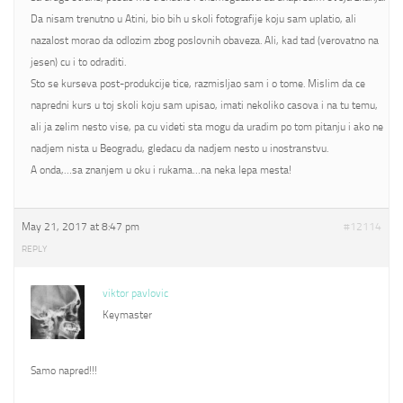
Da nisam trenutno u Atini, bio bih u skoli fotografije koju sam uplatio, ali
nazalost morao da odlozim zbog poslovnih obaveza. Ali, kad tad (verovatno na
jesen) cu i to odraditi.
Sto se kurseva post-produkcije tice, razmisljao sam i o tome. Mislim da ce
napredni kurs u toj skoli koju sam upisao, imati nekoliko casova i na tu temu,
ali ja zelim nesto vise, pa cu videti sta mogu da uradim po tom pitanju i ako ne
nadjem nista u Beogradu, gledacu da nadjem nesto u inostranstvu.
A onda,…sa znanjem u oku i rukama…na neka lepa mesta!
May 21, 2017 at 8:47 pm
#12114
REPLY
viktor pavlovic
Keymaster
Samo napred!!!