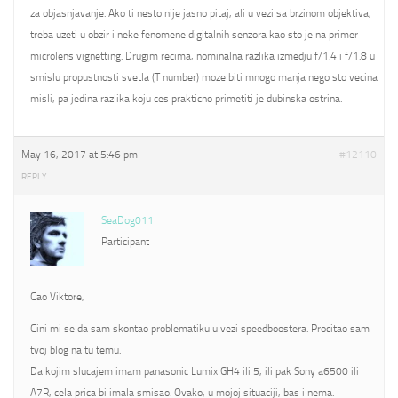
za objasnjavanje. Ako ti nesto nije jasno pitaj, ali u vezi sa brzinom objektiva,
treba uzeti u obzir i neke fenomene digitalnih senzora kao sto je na primer
microlens vignetting. Drugim recima, nominalna razlika izmedju f/1.4 i f/1.8 u
smislu propustnosti svetla (T number) moze biti mnogo manja nego sto vecina
misli, pa jedina razlika koju ces prakticno primetiti je dubinska ostrina.
May 16, 2017 at 5:46 pm
#12110
REPLY
SeaDog011
Participant
Cao Viktore,
Cini mi se da sam skontao problematiku u vezi speedboostera. Procitao sam
tvoj blog na tu temu.
Da kojim slucajem imam panasonic Lumix GH4 ili 5, ili pak Sony a6500 ili
A7R, cela prica bi imala smisao. Ovako, u mojoj situaciji, bas i nema.