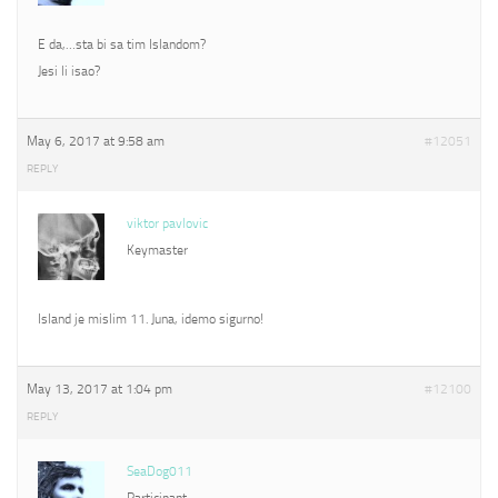
E da,…sta bi sa tim Islandom?
Jesi li isao?
May 6, 2017 at 9:58 am
#12051
REPLY
viktor pavlovic
Keymaster
Island je mislim 11. Juna, idemo sigurno!
May 13, 2017 at 1:04 pm
#12100
REPLY
SeaDog011