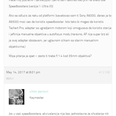
inace moj poznanik i zahvaljujuci njemu sam testirao kao prvi na svetu oba
Speedboostera (verzija I i Ultra (II))
Ako se odlucis za neku od platformi (savetovao sam ti Sony A6000, danas je to
A6500) moci ces da koristis speedbooster. Isto tako bi mogao da koristis
Techart Pro, adapter sa ugradjenim motorom koji omogucava da koristis starije
i jeftinije manualne objektive u autofocus modu (naravno, AF nije super brz ali
ja ovaj adapter obozavam, jer uglavnom slikam sa starim manualnim
objektivima.)
Moje pitanje je opet – zasto ti treba f/1.4 kod 35mm objektiva?
May 14, 2017 at 8:01 pm
#12108
REPLY
viktor pavlovic
Keymaster
Jos u vezi speedboostera, ekvivalencija nije bas jednostavna za shvatanje niti