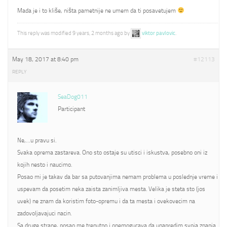
Mada je i to kliše, ništa pametnije ne umem da ti posavetujem
This reply was modified 9 years, 2 months ago by
viktor pavlovic
.
May 18, 2017 at 8:40 pm
#12113
REPLY
SeaDog011
Participant
Ne,…u pravu si.
Svaka oprema zastareva. Ono sto ostaje su utisci i iskustva, posebno oni iz
kojih nesto i naucimo.
Posao mi je takav da bar sa putovanjima nemam problema u poslednje vreme i
uspevam da posetim neka zaista zanimljiva mesta. Velika je steta sto (jos
uvek) ne znam da koristim foto-opremu i da ta mesta i ovekovecim na
zadovoljavajuci nacin.
Sa druge strane, posao me trenutno i onemogucava da unapredim svoja znanja.