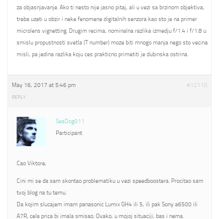
za objasnjavanje. Ako ti nesto nije jasno pitaj, ali u vezi sa brzinom objektiva,
treba uzeti u obzir i neke fenomene digitalnih senzora kao sto je na primer
microlens vignetting. Drugim recima, nominalna razlika izmedju f/1.4 i f/1.8 u
smislu propustnosti svetla (T number) moze biti mnogo manja nego sto vecina
misli, pa jedina razlika koju ces prakticno primetiti je dubinska ostrina.
May 16, 2017 at 5:46 pm
#12110
REPLY
SeaDog011
Participant
Cao Viktore,
Cini mi se da sam skontao problematiku u vezi speedboostera. Procitao sam
tvoj blog na tu temu.
Da kojim slucajem imam panasonic Lumix GH4 ili 5, ili pak Sony a6500 ili
A7R, cela prica bi imala smisao. Ovako, u mojoj situaciji, bas i nema.