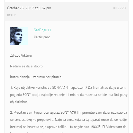
October 25, 2017 at 9:24 pm
#12223
REPLY
SeaDog011
Participant
Zdravo Viktore,
Nadam se da si dobro.
Imam pitanje,…zapravo par pitanja:
1. Koje objektive koristis sa SONY A7R II aparatom? Da li smatras da je u tom
pogledu SONY opcija najbolje resenje, ili mislis da moze da se ide i sa 3rd party
objektivima;
2. Procitao sam tvoju recenziju za SONY A7R III i primetio sam da si napisao da
se cena za dvojku prepolovila. Najniza cena koja za taj aparat moze da se nadje
(recimo) na heureka.cz je upravo tolika,…tu negde oko 1500EUR. Video sam da