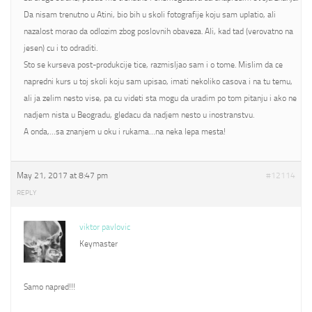
Da nisam trenutno u Atini, bio bih u skoli fotografije koju sam uplatio, ali
nazalost morao da odlozim zbog poslovnih obaveza. Ali, kad tad (verovatno na
jesen) cu i to odraditi.
Sto se kurseva post-produkcije tice, razmisljao sam i o tome. Mislim da ce
napredni kurs u toj skoli koju sam upisao, imati nekoliko casova i na tu temu,
ali ja zelim nesto vise, pa cu videti sta mogu da uradim po tom pitanju i ako ne
nadjem nista u Beogradu, gledacu da nadjem nesto u inostranstvu.
A onda,…sa znanjem u oku i rukama…na neka lepa mesta!
May 21, 2017 at 8:47 pm
#12114
REPLY
viktor pavlovic
Keymaster
Samo napred!!!