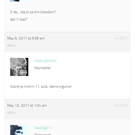
E da,…sta bi sa tim Islandom?
Jesi li isao?
May 6, 2017 at 9:58 am
#12051
REPLY
viktor pavlovic
Keymaster
Island je mislim 11. Juna, idemo sigurno!
May 13, 2017 at 1:04 pm
#12100
REPLY
SeaDog011