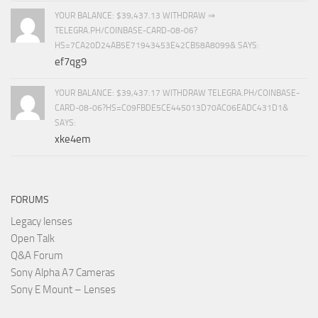
YOUR BALANCE: $39,437.13 WITHDRAW ⇒
TELEGRA.PH/COINBASE-CARD-08-06?
HS=7CA20D24AB5E71943453E42CB58A8099& SAYS:
ef7qg9
YOUR BALANCE: $39,437.17 WITHDRAW TELEGRA.PH/COINBASE-
CARD-08-06?HS=C09FBDE5CE445013D70AC06EADC431D1&
SAYS:
xke4em
FORUMS
Legacy lenses
Open Talk
Q&A Forum
Sony Alpha A7 Cameras
Sony E Mount – Lenses