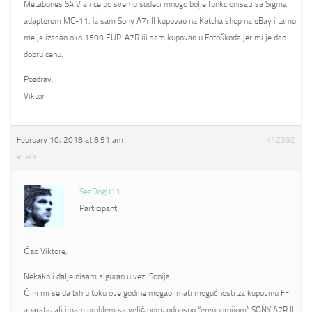
Metabones SA V ali ce po svemu sudeci mnogo bolje funkcionisati sa Sigma
adapterom MC-11. Ja sam Sony A7r II kupovao na Katcha shop na eBay i tamo
me je izasao oko 1500 EUR. A7R iii sam kupovao u Fotoškoda jer mi je dao
dobru cenu.
Pozdrav,
Viktor
February 10, 2018 at 8:51 am
#12392
REPLY
SeaDog011
Participant
Ćao Viktore,
Nekako i dalje nisam siguran u vezi Sonija.
Čini mi se da bih u toku ove godine mogao imati mogućnosti za kupovinu FF
aparata, ali imam problem sa veličinom, odnosno “ergonomijom” SONY A7R III