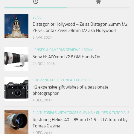
ZEISS
Distagon or Hollywood – Zeiss Distagon 28mm f/2
ZE vs Contax Zeiss 28mm f/2 aka Hollywood
2 APR, 2021
LENSES & CAMERAS REVIEWS
/
SONY
Sony FE 400mm f/2.8 GM Hands On
24 NOV, 2018
SHOPPING GUIDE
/
UNCATEGORIZED
12 expensive gift wishes of a passionate
photographer
4 DEC, 2017
CLA TUTORIALS WITH TOMAS GLAVINA
/
GUIDES & TUTORIALS
Restoring Helios 40 – 85mm f/1.5 – CLA tutorial by
Tomas Glavina
3 DEC, 2017