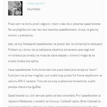
viktor pavlovic
Keymaster
Pisao sam na brzinu prosli odgovor, nisam video da si pitaonza speed booster.
Na verybiglobo.com ces naci dve recenzije speedboostera, ukucaj na glavnoj
stranici u pretrazivac.
Ipak, za tvoj fotoaparat speedbooster ne postoji (bar ne komerciajlno dostupan).
Problem je u tome, sto je odstojanje objektiva od senzora vece nego kod
mirrorlessa pa izmedju ne moze da stane adapter u kome bi mogla da se
smesti korekciona optika.
Inace speedbooster funkcionise tako sto poput baterijske lampe sa “zoom”
funkcijom (na primer maglite), suzi svetlo koje prolazi full frame objektivom na
velicinu APS-C senzora. Time sto se snop svetlanvise koncentrise, svetlo
postaje intenzivnije (gušće).
Speed booster je u biti obrnuta optika od tele convertera. Prvi speedbooster je
napravio Metabones u saradnji sa Conurus i Caldwell optics. Brian Caldwell je