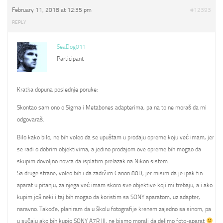
February 11, 2018 at 12:35 pm
#12393
REPLY
SeaDog011
Participant
Kratka dopuna poslednje poruke:
Skontao sam ono o Sigma i Metabones adapterima, pa na to ne moraš da mi
odgovaraš.
Bilo kako bilo, ne bih voleo da se upuštam u prodaju opreme koju već imam, jer
se radi o dobrim objektivima, a jedino prodajom ove opreme bih mogao da
skupim dovoljno novca da isplatim prelazak na Nikon sistem.
Sa druge strane, voleo bih i da zadržim Canon 80D, jer misim da je ipak fin
aparat u pitanju, za njega već imam skoro sve objektive koji mi trebaju, a i ako
kupim još neki i taj bih mogao da koristim sa SONY aparatom, uz adapter,
naravno. Takođe, planiram da u školu fotografije krenem zajedno sa sinom, pa
u sučaju ako bih kupio SONY A7R III, ne bismo morali da delimo foto-aparat