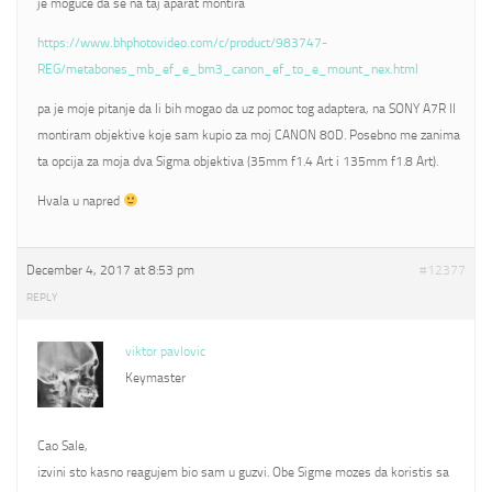
je moguce da se na taj aparat montira
https://www.bhphotovideo.com/c/product/983747-
REG/metabones_mb_ef_e_bm3_canon_ef_to_e_mount_nex.html
pa je moje pitanje da li bih mogao da uz pomoc tog adaptera, na SONY A7R II
montiram objektive koje sam kupio za moj CANON 80D. Posebno me zanima
ta opcija za moja dva Sigma objektiva (35mm f1.4 Art i 135mm f1.8 Art).
Hvala u napred
December 4, 2017 at 8:53 pm
#12377
REPLY
viktor pavlovic
Keymaster
Cao Sale,
izvini sto kasno reagujem bio sam u guzvi. Obe Sigme mozes da koristis sa