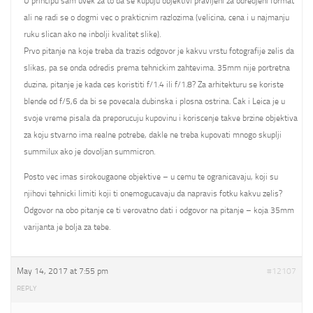
U principu sam uvek za to da se kupuju objektivi pravljeni za odredjeni format
ali ne radi se o dogmi vec o prakticnim razlozima (velicina, cena i u najmanju
ruku slican ako ne inbolji kvalitet slike).
Prvo pitanje na koje treba da trazis odgovor je kakvu vrstu fotografije zelis da
slikas, pa se onda odredis prema tehnickim zahtevima. 35mm nije portretna
duzina, pitanje je kada ces koristiti f/1.4 ili f/1.8? Za arhitekturu se koriste
blende od f/5,6 da bi se povecala dubinska i plosna ostrina. Cak i Leica je u
svoje vreme pisala da preporucuju kupovinu i koriscenje takve brzine objektiva
za koju stvarno ima realne potrebe, dakle ne treba kupovati mnogo skuplji
summilux ako je dovoljan summicron.
Posto vec imas sirokougaone objektive – u cemu te ogranicavaju, koji su
njihovi tehnicki limiti koji ti onemogucavaju da napravis fotku kakvu zelis?
Odgovor na obo pitanje ce ti verovatno dati i odgovor na pitanje – koja 35mm
varijanta je bolja za tebe.
May 14, 2017 at 7:55 pm
#12107
REPLY