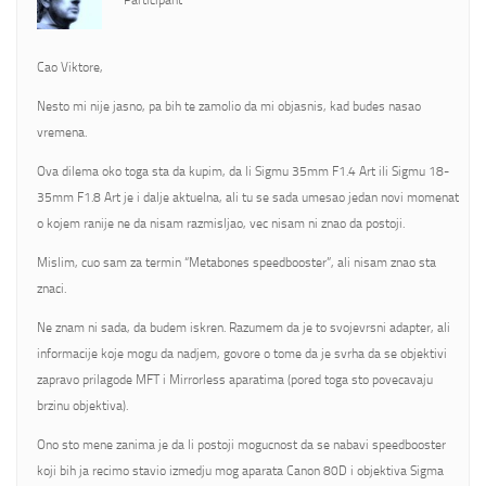
Participant
Cao Viktore,
Nesto mi nije jasno, pa bih te zamolio da mi objasnis, kad budes nasao
vremena.
Ova dilema oko toga sta da kupim, da li Sigmu 35mm F1.4 Art ili Sigmu 18-
35mm F1.8 Art je i dalje aktuelna, ali tu se sada umesao jedan novi momenat
o kojem ranije ne da nisam razmisljao, vec nisam ni znao da postoji.
Mislim, cuo sam za termin “Metabones speedbooster”, ali nisam znao sta
znaci.
Ne znam ni sada, da budem iskren. Razumem da je to svojevrsni adapter, ali
informacije koje mogu da nadjem, govore o tome da je svrha da se objektivi
zapravo prilagode MFT i Mirrorless aparatima (pored toga sto povecavaju
brzinu objektiva).
Ono sto mene zanima je da li postoji mogucnost da se nabavi speedbooster
koji bih ja recimo stavio izmedju mog aparata Canon 80D i objektiva Sigma