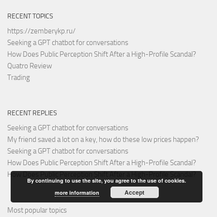
RECENT TOPICS
https://zemberykp.ru/
Seeking a GPT chatbot for conversations
How Does Public Perception Shift After a High-Profile Scandal?
Quatro Review
Trading
RECENT REPLIES
Seeking a GPT chatbot for conversations
My friend saved a lot on a key, how do these low prices happen?
Seeking a GPT chatbot for conversations
How Does Public Perception Shift After a High-Profile Scandal?
How Does Public Perception Shift After a High-Profile Scandal?
By continuing to use the site, you agree to the use of cookies.
Accept
more information
Most popular topics