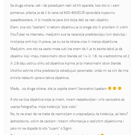
Sa druge strane, cak i da posedujem neki od tih aparata, kao sto si i sam
pomenuo, pitanje je da li bi cena od 600-800EUR opravdala kupovinu
speedboostera, ili bi mozda te pare bilo bolje dati za neki objektiv.
Elem, sve sto “saznam” o nekom objektivu je iz onoga sto ili procitam ili vidim
(YouTube) na Internetu, medjutim sve te recenzije predstavljaju licni dozivljaj i
misljenje onih koji ih prave, pa su sa te strane vise ili manje objektivne.
Medjutim, ono sto se cesto moze cuti (ne znam da li je to zaista tako) je da
objektivi koji imaju maksimalni otvor blende od 1.4 ili 1.8, na vrednostima od 2
ili 2.8 daju ostriju sliku od objektiva kojima je to maksimalni otvor blende.
Ukoliko ostrina slike predstavlja odredjujuci parametar, onda mi se cini da ima
smisla nabaviti upravo takve objektive.
Mada,…sa druge strane, sta ja uopste znam! Verovatno lupetam
A sto se tice objektiva koje ja imam, nisam nezadovoljan i vrlo verovatno za
ucenje fotografije, moja kolekcija “pije vodu”.
No, to ne znaci da ne treba da razmisljam o unapredjenju te kolekcije, jel tako?
Jednostavno, volim da cackam i trazim informacije o razlicitim objektivima i
jako mi se dopada to sto “cujem” o Sigmi.