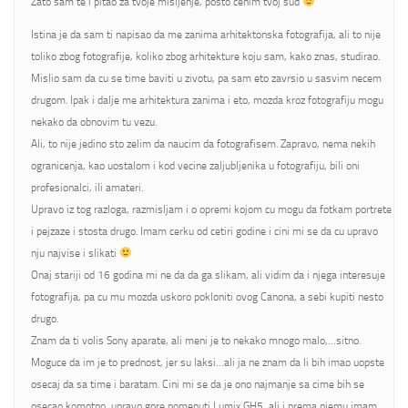
Zato sam te i pitao za tvoje misljenje, posto cenim tvoj sud
Istina je da sam ti napisao da me zanima arhitektonska fotografija, ali to nije
toliko zbog fotografije, koliko zbog arhitekture koju sam, kako znas, studirao.
Mislio sam da cu se time baviti u zivotu, pa sam eto zavrsio u sasvim necem
drugom. Ipak i dalje me arhitektura zanima i eto, mozda kroz fotografiju mogu
nekako da obnovim tu vezu.
Ali, to nije jedino sto zelim da naucim da fotografisem. Zapravo, nema nekih
ogranicenja, kao uostalom i kod vecine zaljubljenika u fotografiju, bili oni
profesionalci, ili amateri.
Upravo iz tog razloga, razmisljam i o opremi kojom cu mogu da fotkam portrete
i pejzaze i stosta drugo. Imam cerku od cetiri godine i cini mi se da cu upravo
nju najvise i slikati
Onaj stariji od 16 godina mi ne da da ga slikam, ali vidim da i njega interesuje
fotografija, pa cu mu mozda uskoro pokloniti ovog Canona, a sebi kupiti nesto
drugo.
Znam da ti volis Sony aparate, ali meni je to nekako mnogo malo,…sitno.
Moguce da im je to prednost, jer su laksi…ali ja ne znam da li bih imao uopste
osecaj da sa time i baratam. Cini mi se da je ono najmanje sa cime bih se
osecao komotno, upravo gore pomenuti Lumix GH5, ali i prema njemu imam