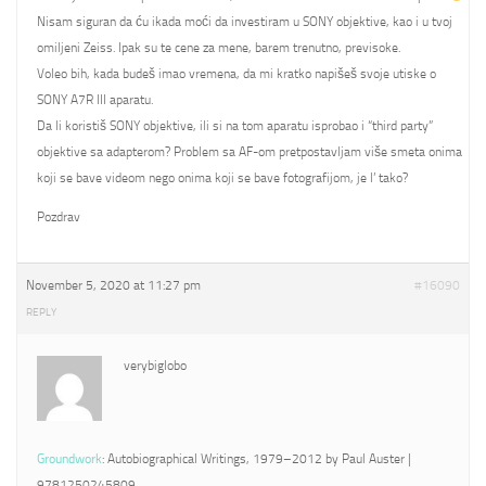
Nisam siguran da ću ikada moći da investiram u SONY objektive, kao i u tvoj
omiljeni Zeiss. Ipak su te cene za mene, barem trenutno, previsoke.
Voleo bih, kada budeš imao vremena, da mi kratko napišeš svoje utiske o
SONY A7R III aparatu.
Da li koristiš SONY objektive, ili si na tom aparatu isprobao i “third party”
objektive sa adapterom? Problem sa AF-om pretpostavljam više smeta onima
koji se bave videom nego onima koji se bave fotografijom, je l’ tako?
Pozdrav
November 5, 2020 at 11:27 pm
#16090
REPLY
verybiglobo
Groundwork
: Autobiographical Writings, 1979–2012 by Paul Auster |
9781250245809