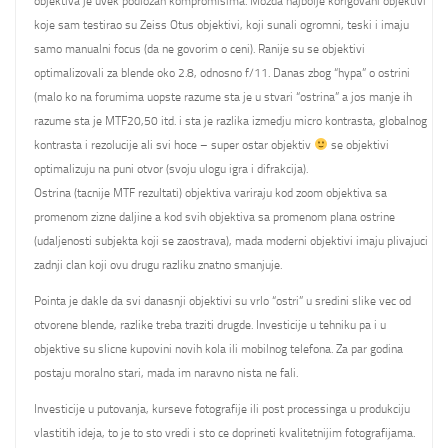
objektiva je uvek podlozan kompromisima. Mozda najbolje korigovani objektivi
koje sam testirao su Zeiss Otus objektivi, koji sunali ogromni, teski i imaju
samo manualni focus (da ne govorim o ceni). Ranije su se objektivi
optimalizovali za blende oko 2.8, odnosno f/11. Danas zbog “hypa” o ostrini
(malo ko na forumima uopste razume sta je u stvari “ostrina” a jos manje ih
razume sta je MTF20,50 itd. i sta je razlika izmedju micro kontrasta, globalnog
kontrasta i rezolucije ali svi hoce – super ostar objektiv
se objektivi
optimalizuju na puni otvor (svoju ulogu igra i difrakcija).
Ostrina (tacnije MTF rezultati) objektiva variraju kod zoom objektiva sa
promenom zizne daljine a kod svih objektiva sa promenom plana ostrine
(udaljenosti subjekta koji se zaostrava), mada moderni objektivi imaju plivajuci
zadnji clan koji ovu drugu razliku znatno smanjuje.
Pointa je dakle da svi danasnji objektivi su vrlo “ostri” u sredini slike vec od
otvorene blende, razlike treba traziti drugde. Investicije u tehniku pa i u
objektive su slicne kupovini novih kola ili mobilnog telefona. Za par godina
postaju moralno stari, mada im naravno nista ne fali.
Investicije u putovanja, kurseve fotografije ili post processinga u produkciju
vlastitih ideja, to je to sto vredi i sto ce doprineti kvalitetnijim fotografijama.