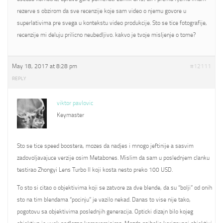
rezerve s obzirom da sve recenzije koje sam video o njemu govore u
superlativima pre svega u kontekstu video produkcije. Sto se tice fotografije,
recenzije mi deluju prilicno neubedljivo. kakvo je tvoje misljenje o tome?
May 18, 2017 at 8:28 pm
#12111
REPLY
viktor pavlovic
Keymaster
Sto se tice speed boostera, mozes da nadjes i mnogo jeftinije a sasvim
zadovoljavajuce verzije osim Metabones. Mislim da sam u poslednjem clanku
testirao Zhongyi Lens Turbo II koji kosta nesto preko 100 USD.
To sto si citao o objektivima koji se zatvore za dve blende, da su “bolji” od onih
sto na tim blendama “pocinju” je vazilo nekad. Danas to vise nije tako,
pogotovu sa objektivima poslednjih generacija. Opticki dizajn bilo kojeg