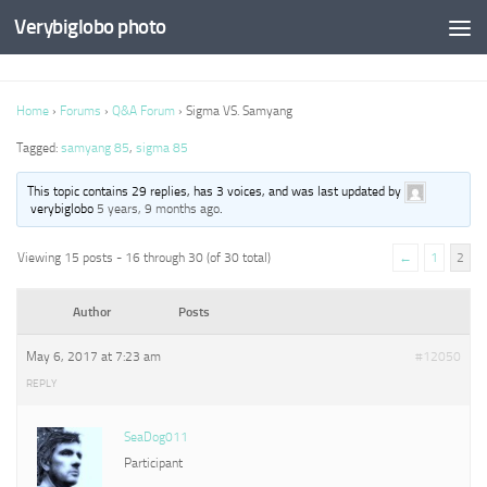
Verybiglobo photo
Home
›
Forums
›
Q&A Forum
›
Sigma VS. Samyang
Tagged:
samyang 85
,
sigma 85
This topic contains 29 replies, has 3 voices, and was last updated by
verybiglobo
5 years, 9 months ago
.
Viewing 15 posts - 16 through 30 (of 30 total)
←
1
2
Author
Posts
May 6, 2017 at 7:23 am
#12050
REPLY
SeaDog011
Participant