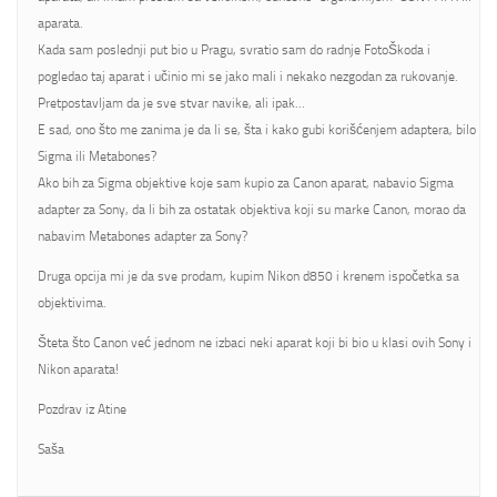
aparata.
Kada sam poslednji put bio u Pragu, svratio sam do radnje FotoŠkoda i
pogledao taj aparat i učinio mi se jako mali i nekako nezgodan za rukovanje.
Pretpostavljam da je sve stvar navike, ali ipak…
E sad, ono što me zanima je da li se, šta i kako gubi korišćenjem adaptera, bilo
Sigma ili Metabones?
Ako bih za Sigma objektive koje sam kupio za Canon aparat, nabavio Sigma
adapter za Sony, da li bih za ostatak objektiva koji su marke Canon, morao da
nabavim Metabones adapter za Sony?
Druga opcija mi je da sve prodam, kupim Nikon d850 i krenem ispočetka sa
objektivima.
Šteta što Canon već jednom ne izbaci neki aparat koji bi bio u klasi ovih Sony i
Nikon aparata!
Pozdrav iz Atine
Saša