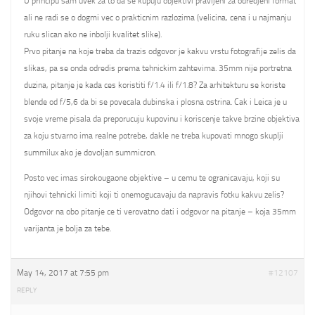
U principu sam uvek za to da se kupuju objektivi pravljeni za odredjeni format
ali ne radi se o dogmi vec o prakticnim razlozima (velicina, cena i u najmanju
ruku slican ako ne inbolji kvalitet slike).
Prvo pitanje na koje treba da trazis odgovor je kakvu vrstu fotografije zelis da
slikas, pa se onda odredis prema tehnickim zahtevima. 35mm nije portretna
duzina, pitanje je kada ces koristiti f/1.4 ili f/1.8? Za arhitekturu se koriste
blende od f/5,6 da bi se povecala dubinska i plosna ostrina. Cak i Leica je u
svoje vreme pisala da preporucuju kupovinu i koriscenje takve brzine objektiva
za koju stvarno ima realne potrebe, dakle ne treba kupovati mnogo skuplji
summilux ako je dovoljan summicron.
Posto vec imas sirokougaone objektive – u cemu te ogranicavaju, koji su
njihovi tehnicki limiti koji ti onemogucavaju da napravis fotku kakvu zelis?
Odgovor na obo pitanje ce ti verovatno dati i odgovor na pitanje – koja 35mm
varijanta je bolja za tebe.
May 14, 2017 at 7:55 pm
#12107
REPLY