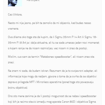
Participant
Cao Viktore,
Nesto mi nije jasno, pa bih te zamolio da mi objasnis, kad budes nasao
vremena.
Ova dilema oko toga sta da kupim, da li Sigmu 35mm F1.4 Art ili Sigmu 18-
35mm F1.8 Art je i dalje aktuelna, ali tu se sada umesao jedan novi momenat
o kojem ranije ne da nisam razmisljao, vec nisam ni znao da postoji.
Mislim, cuo sam za termin “Metabones speedbooster”, ali nisam znao sta
znaci.
Ne znam ni sada, da budem iskren. Razumem da je to svojevrsni adapter, ali
informacije koje mogu da nadjem, govore o tome da je svrha da se objektivi
zapravo prilagode MFT i Mirrorless aparatima (pored toga sto povecavaju
brzinu objektiva).
Ono sto mene zanima je da li postoji mogucnost da se nabavi speedbooster
koji bih ja recimo stavio izmedju mog aparata Canon 80D i objektiva Sigma