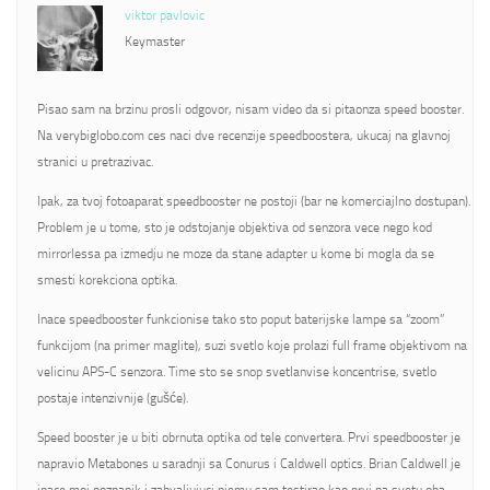
viktor pavlovic
Keymaster
Pisao sam na brzinu prosli odgovor, nisam video da si pitaonza speed booster.
Na verybiglobo.com ces naci dve recenzije speedboostera, ukucaj na glavnoj
stranici u pretrazivac.
Ipak, za tvoj fotoaparat speedbooster ne postoji (bar ne komerciajlno dostupan).
Problem je u tome, sto je odstojanje objektiva od senzora vece nego kod
mirrorlessa pa izmedju ne moze da stane adapter u kome bi mogla da se
smesti korekciona optika.
Inace speedbooster funkcionise tako sto poput baterijske lampe sa “zoom”
funkcijom (na primer maglite), suzi svetlo koje prolazi full frame objektivom na
velicinu APS-C senzora. Time sto se snop svetlanvise koncentrise, svetlo
postaje intenzivnije (gušće).
Speed booster je u biti obrnuta optika od tele convertera. Prvi speedbooster je
napravio Metabones u saradnji sa Conurus i Caldwell optics. Brian Caldwell je