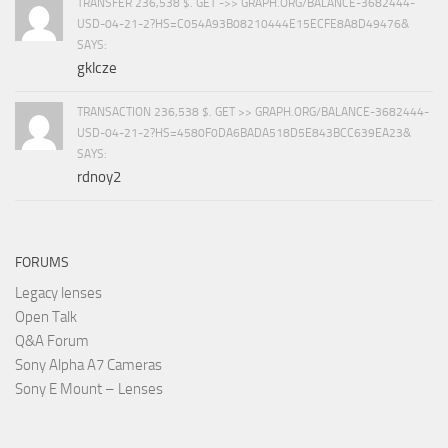
TRANSFER 236,538 $. GET ->> GRAPH.ORG/BALANCE-3682444-
USD-04-21-2?HS=C054A93B08210444E15ECFE8A8D49476&
SAYS:
gklcze
TRANSACTION 236,538 $. GET >> GRAPH.ORG/BALANCE-3682444-
USD-04-21-2?HS=4580F0DA6BADA518D5E843BCC639EA23&
SAYS:
rdnoy2
FORUMS
Legacy lenses
Open Talk
Q&A Forum
Sony Alpha A7 Cameras
Sony E Mount – Lenses