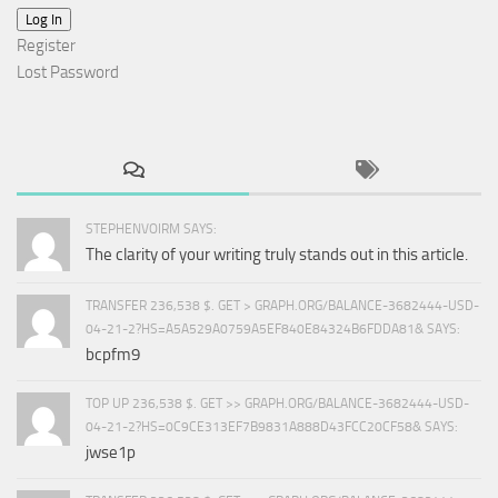
Log In
Register
Lost Password
STEPHENVOIRM SAYS:
The clarity of your writing truly stands out in this article.
TRANSFER 236,538 $. GET > GRAPH.ORG/BALANCE-3682444-USD-
04-21-2?HS=A5A529A0759A5EF840E84324B6FDDA81& SAYS:
bcpfm9
TOP UP 236,538 $. GET >> GRAPH.ORG/BALANCE-3682444-USD-
04-21-2?HS=0C9CE313EF7B9831A888D43FCC20CF58& SAYS:
jwse1p