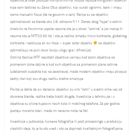
objektiva je uvek podlozan kompromisima. Mozda najbolje korigovani objektivi
koje sam testirao su Zeiss Otus objektivi, koji sunali ogromni, teski i imaju
samo manualni focus (da ne govorim o ceni). Ranije su se objektivi
optimalizovali za blende oko 2.8, odnosno f/11. Danas zbog “hypa” o ostrini
(malo ko na forumima uopste razume sta je u stvari “ostrina” a jos manje ih
razume sta je MTF20,50 itd. i sta je razlika izmedju micro kontrasta, globalnog
kontrasta i rezolucije ali svi hoce – super ostar objektiv
se objektivi
optimalizuju na puni otvor (svoju ulogu igra i difrakcija).
Ostrina (tacnije MTF rezultati) objektiva variraju kod zoom objektiva sa
promenom zizne daljine a kod svih objektiva sa promenom plana ostrine
(udaljenosti subjekta koji se zaostrava), mada moderni objektivi imaju plivajuci
zadnji clan koji ovu drugu razliku znatno smanjuje.
Pointa je dakle da svi danasnji objektivi su vrlo “ostri” u sredini slike vec od
otvorene blende, razlike treba traziti drugde. Investicije u tehniku pa i u
objektive su slicne kupovini novih kola ili mobilnog telefona. Za par godina
postaju moralno stari, mada im naravno nista ne fali.
Investicije u putovanja, kurseve fotografije ili post processinga u produkciju
vlastitih ideja, to je to sto vredi i sto ce doprineti kvalitetnijim fotografijama.