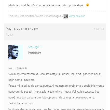
Mada je i to kliše, ništa pametnije ne umem da ti posavetujem
This reply was modified 9 years, 2 months ago by
viktor pavlovic
.
May 18, 2017 at 8:40 pm
#12113
REPLY
SeaDog011
Participant
Ne,…u pravu si.
Svaka oprema zastareva. Ono sto ostaje su utisci i iskustva, posebno oni iz
kojih nesto i naucimo.
Posao mi je takav da bar sa putovanjima nemam problema u poslednje vreme i
uspevam da posetim neka zaista zanimljiva mesta. Velika je steta sto (jos
uvek) ne znam da koristim foto-opremu i da ta mesta i ovekovecim na
zadovoljavajuci nacin.
Sa druge strane, posao me trenutno i onemogucava da unapredim svoja znanja.