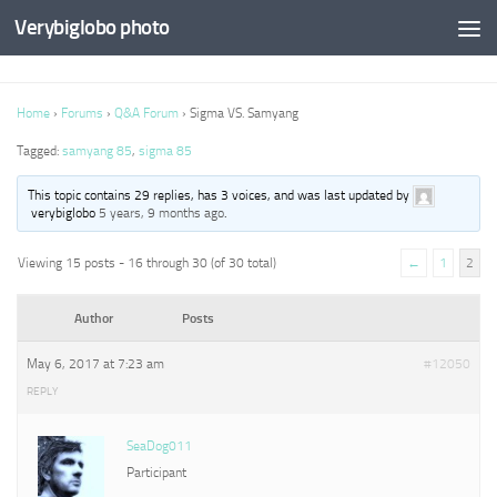
Verybiglobo photo
Home
›
Forums
›
Q&A Forum
›
Sigma VS. Samyang
Tagged:
samyang 85
,
sigma 85
This topic contains 29 replies, has 3 voices, and was last updated by
verybiglobo
5 years, 9 months ago
.
Viewing 15 posts - 16 through 30 (of 30 total)
←
1
2
Author
Posts
May 6, 2017 at 7:23 am
#12050
REPLY
SeaDog011
Participant