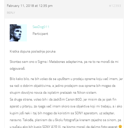
February 11, 2018 at 12:35 pm
#12393
REPLY
SeaDog011
Participant
Kratka dopuna poslednje poruke:
Skontao sam ono o Sigma i Metabones adapterima, pa na to ne moraš da mi
odgovaraš.
Bilo kako bilo, ne bih voleo da se upuštam u prodaju opreme koju već imam, jer
se radi o dobrim objektivima, a jedino prodajom ove opreme bih mogao da
skupim dovoljno novca da isplatim prelazak na Nikon sistem.
Sa druge strane, voleo bih i da zadržim Canon 80D, jer misim da je ipak fin
aparat u pitanju, za njega već imam skoro sve objektive koji mi trebaju, a i ako
kupim još neki i taj bih mogao da koristim sa SONY aparatom, uz adapter,
naravno. Takođe, planiram da u školu fotografije krenem zajedno sa sinom, pa
u sučaju ako bih kupio SONY A7R III, ne bismo morali da delimo foto-aparat