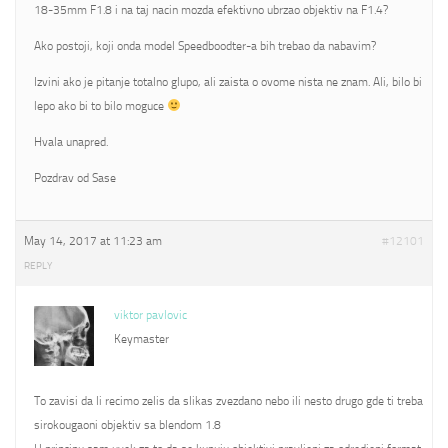
18-35mm F1.8 i na taj nacin mozda efektivno ubrzao objektiv na F1.4?
Ako postoji, koji onda model Speedboodter-a bih trebao da nabavim?
Izvini ako je pitanje totalno glupo, ali zaista o ovome nista ne znam. Ali, bilo bi
lepo ako bi to bilo moguce
Hvala unapred.
Pozdrav od Sase
May 14, 2017 at 11:23 am
#12101
REPLY
viktor pavlovic
Keymaster
To zavisi da li recimo zelis da slikas zvezdano nebo ili nesto drugo gde ti treba
sirokougaoni objektiv sa blendom 1.8