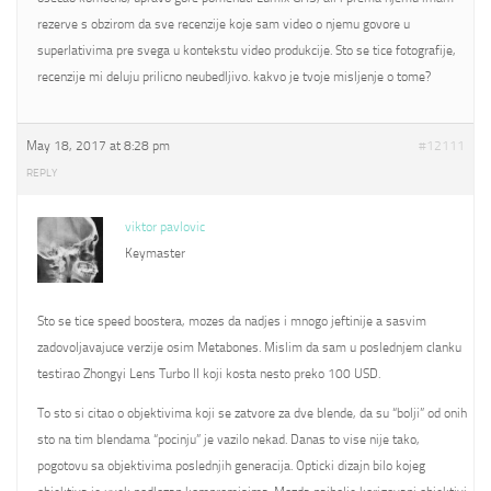
rezerve s obzirom da sve recenzije koje sam video o njemu govore u
superlativima pre svega u kontekstu video produkcije. Sto se tice fotografije,
recenzije mi deluju prilicno neubedljivo. kakvo je tvoje misljenje o tome?
May 18, 2017 at 8:28 pm
#12111
REPLY
viktor pavlovic
Keymaster
Sto se tice speed boostera, mozes da nadjes i mnogo jeftinije a sasvim
zadovoljavajuce verzije osim Metabones. Mislim da sam u poslednjem clanku
testirao Zhongyi Lens Turbo II koji kosta nesto preko 100 USD.
To sto si citao o objektivima koji se zatvore za dve blende, da su “bolji” od onih
sto na tim blendama “pocinju” je vazilo nekad. Danas to vise nije tako,
pogotovu sa objektivima poslednjih generacija. Opticki dizajn bilo kojeg