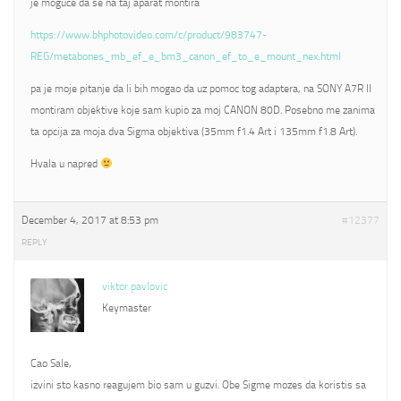
je moguce da se na taj aparat montira
https://www.bhphotovideo.com/c/product/983747-
REG/metabones_mb_ef_e_bm3_canon_ef_to_e_mount_nex.html
pa je moje pitanje da li bih mogao da uz pomoc tog adaptera, na SONY A7R II
montiram objektive koje sam kupio za moj CANON 80D. Posebno me zanima
ta opcija za moja dva Sigma objektiva (35mm f1.4 Art i 135mm f1.8 Art).
Hvala u napred
December 4, 2017 at 8:53 pm
#12377
REPLY
viktor pavlovic
Keymaster
Cao Sale,
izvini sto kasno reagujem bio sam u guzvi. Obe Sigme mozes da koristis sa