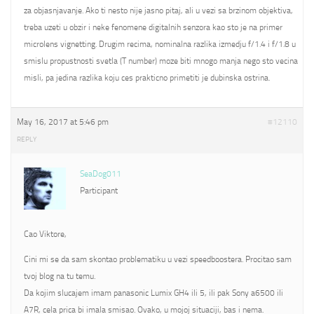
za objasnjavanje. Ako ti nesto nije jasno pitaj, ali u vezi sa brzinom objektiva,
treba uzeti u obzir i neke fenomene digitalnih senzora kao sto je na primer
microlens vignetting. Drugim recima, nominalna razlika izmedju f/1.4 i f/1.8 u
smislu propustnosti svetla (T number) moze biti mnogo manja nego sto vecina
misli, pa jedina razlika koju ces prakticno primetiti je dubinska ostrina.
May 16, 2017 at 5:46 pm
#12110
REPLY
SeaDog011
Participant
Cao Viktore,
Cini mi se da sam skontao problematiku u vezi speedboostera. Procitao sam
tvoj blog na tu temu.
Da kojim slucajem imam panasonic Lumix GH4 ili 5, ili pak Sony a6500 ili
A7R, cela prica bi imala smisao. Ovako, u mojoj situaciji, bas i nema.