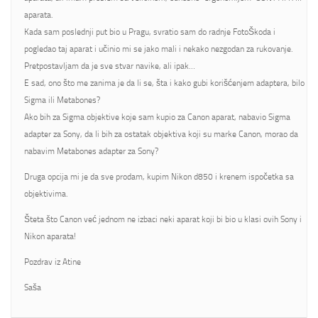
aparata.
Kada sam poslednji put bio u Pragu, svratio sam do radnje FotoŠkoda i
pogledao taj aparat i učinio mi se jako mali i nekako nezgodan za rukovanje.
Pretpostavljam da je sve stvar navike, ali ipak…
E sad, ono što me zanima je da li se, šta i kako gubi korišćenjem adaptera, bilo
Sigma ili Metabones?
Ako bih za Sigma objektive koje sam kupio za Canon aparat, nabavio Sigma
adapter za Sony, da li bih za ostatak objektiva koji su marke Canon, morao da
nabavim Metabones adapter za Sony?
Druga opcija mi je da sve prodam, kupim Nikon d850 i krenem ispočetka sa
objektivima.
Šteta što Canon već jednom ne izbaci neki aparat koji bi bio u klasi ovih Sony i
Nikon aparata!
Pozdrav iz Atine
Saša