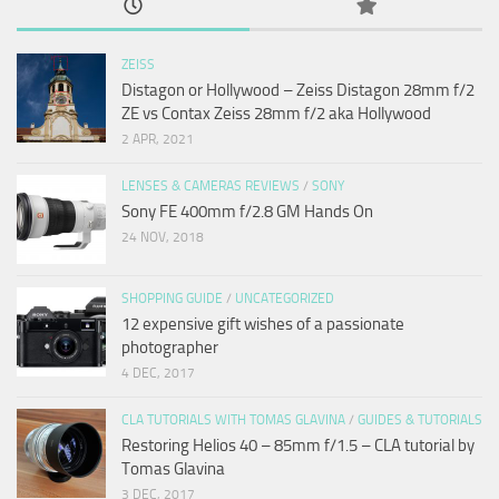
ZEISS
Distagon or Hollywood – Zeiss Distagon 28mm f/2
ZE vs Contax Zeiss 28mm f/2 aka Hollywood
2 APR, 2021
LENSES & CAMERAS REVIEWS
/
SONY
Sony FE 400mm f/2.8 GM Hands On
24 NOV, 2018
SHOPPING GUIDE
/
UNCATEGORIZED
12 expensive gift wishes of a passionate
photographer
4 DEC, 2017
CLA TUTORIALS WITH TOMAS GLAVINA
/
GUIDES & TUTORIALS
Restoring Helios 40 – 85mm f/1.5 – CLA tutorial by
Tomas Glavina
3 DEC, 2017