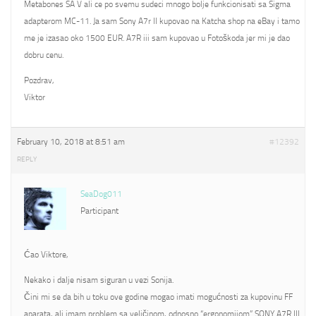
Metabones SA V ali ce po svemu sudeci mnogo bolje funkcionisati sa Sigma
adapterom MC-11. Ja sam Sony A7r II kupovao na Katcha shop na eBay i tamo
me je izasao oko 1500 EUR. A7R iii sam kupovao u Fotoškoda jer mi je dao
dobru cenu.
Pozdrav,
Viktor
February 10, 2018 at 8:51 am
#12392
REPLY
SeaDog011
Participant
Ćao Viktore,
Nekako i dalje nisam siguran u vezi Sonija.
Čini mi se da bih u toku ove godine mogao imati mogućnosti za kupovinu FF
aparata, ali imam problem sa veličinom, odnosno “ergonomijom” SONY A7R III