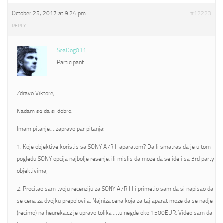
October 25, 2017 at 9:24 pm
#12223
REPLY
SeaDog011
Participant
Zdravo Viktore,
Nadam se da si dobro.
Imam pitanje,…zapravo par pitanja:
1. Koje objektive koristis sa SONY A7R II aparatom? Da li smatras da je u tom
pogledu SONY opcija najbolje resenje, ili mislis da moze da se ide i sa 3rd party
objektivima;
2. Procitao sam tvoju recenziju za SONY A7R III i primetio sam da si napisao da
se cena za dvojku prepolovila. Najniza cena koja za taj aparat moze da se nadje
(recimo) na heureka.cz je upravo tolika,…tu negde oko 1500EUR. Video sam da