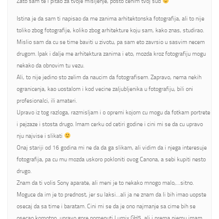
Zato sam te i pitao za tvoje misljenje, posto cenim tvoj sud
Istina je da sam ti napisao da me zanima arhitektonska fotografija, ali to nije
toliko zbog fotografije, koliko zbog arhitekture koju sam, kako znas, studirao.
Mislio sam da cu se time baviti u zivotu, pa sam eto zavrsio u sasvim necem
drugom. Ipak i dalje me arhitektura zanima i eto, mozda kroz fotografiju mogu
nekako da obnovim tu vezu.
Ali, to nije jedino sto zelim da naucim da fotografisem. Zapravo, nema nekih
ogranicenja, kao uostalom i kod vecine zaljubljenika u fotografiju, bili oni
profesionalci, ili amateri.
Upravo iz tog razloga, razmisljam i o opremi kojom cu mogu da fotkam portrete
i pejzaze i stosta drugo. Imam cerku od cetiri godine i cini mi se da cu upravo
nju najvise i slikati
Onaj stariji od 16 godina mi ne da da ga slikam, ali vidim da i njega interesuje
fotografija, pa cu mu mozda uskoro pokloniti ovog Canona, a sebi kupiti nesto
drugo.
Znam da ti volis Sony aparate, ali meni je to nekako mnogo malo,…sitno.
Moguce da im je to prednost, jer su laksi…ali ja ne znam da li bih imao uopste
osecaj da sa time i baratam. Cini mi se da je ono najmanje sa cime bih se
osecao komotno, upravo gore pomenuti Lumix GH5, ali i prema njemu imam