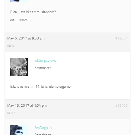
E da,…sta bi sa tim Islandom?
Jesi li isao?
May 6, 2017 at 9:58 am
#12051
REPLY
viktor pavlovic
Keymaster
Island je mislim 11. Juna, idemo sigurno!
May 13, 2017 at 1:04 pm
#12100
REPLY
SeaDog011