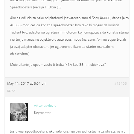
inace moj poznanik i zahvaljujuci njemu sam testirao kao prvi na svetu oba
Speedboostera (verzija I i Ultra (II))
Ako se odlucis za neku od platformi (savetovao sam ti Sony A6000, danas je to
A6500) moci ces da koristis speedbooster. Isto tako bi mogao da koristis
Techart Pro, adapter sa ugradjenim motorom koji omogucava da koristis starije
i jeftinije manualne objektive u autofocus modu (naravno, AF nije super brz ali
ja ovaj adapter obozavam, jer uglavnom slikam sa starim manualnim
objektivima.)
Moje pitanje je opet – zasto ti treba f/1.4 kod 35mm objektiva?
May 14, 2017 at 8:01 pm
#12108
REPLY
viktor pavlovic
Keymaster
Jos u vezi speedboostera, ekvivalencija nije bas jednostavna za shvatanje niti