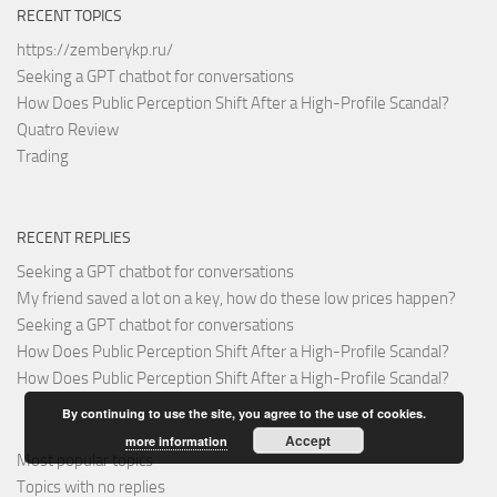
RECENT TOPICS
https://zemberykp.ru/
Seeking a GPT chatbot for conversations
How Does Public Perception Shift After a High-Profile Scandal?
Quatro Review
Trading
RECENT REPLIES
Seeking a GPT chatbot for conversations
My friend saved a lot on a key, how do these low prices happen?
Seeking a GPT chatbot for conversations
How Does Public Perception Shift After a High-Profile Scandal?
How Does Public Perception Shift After a High-Profile Scandal?
By continuing to use the site, you agree to the use of cookies.
Accept
more information
Most popular topics
Topics with no replies