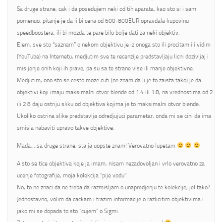
Sa druge strane, cak i da posedujem neki od tih aparata, kao sto si i sam
pomenuo, pitanje je da li bi cena od 600-800EUR opravdala kupovinu
speedboostera, ili bi mozda te pare bilo bolje dati za neki objektiv.
Elem, sve sto “saznam” o nekom objektivu je iz onoga sto ili procitam ili vidim
(YouTube) na Internetu, medjutim sve te recenzije predstavljaju licni dozivljaj i
misljenje onih koji ih prave, pa su sa te strane vise ili manje objektivne.
Medjutim, ono sto se cesto moze cuti (ne znam da li je to zaista tako) je da
objektivi koji imaju maksimalni otvor blende od 1.4 ili 1.8, na vrednostima od 2
ili 2.8 daju ostriju sliku od objektiva kojima je to maksimalni otvor blende.
Ukoliko ostrina slike predstavlja odredjujuci parametar, onda mi se cini da ima
smisla nabaviti upravo takve objektive.
Mada,…sa druge strane, sta ja uopste znam! Verovatno lupetam
A sto se tice objektiva koje ja imam, nisam nezadovoljan i vrlo verovatno za
ucenje fotografije, moja kolekcija “pije vodu”.
No, to ne znaci da ne treba da razmisljam o unapredjenju te kolekcije, jel tako?
Jednostavno, volim da cackam i trazim informacije o razlicitim objektivima i
jako mi se dopada to sto “cujem” o Sigmi.