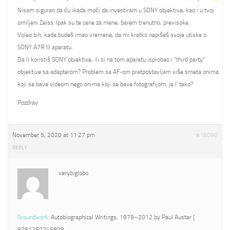
Nisam siguran da ću ikada moći da investiram u SONY objektive, kao i u tvoj
omiljeni Zeiss. Ipak su te cene za mene, barem trenutno, previsoke.
Voleo bih, kada budeš imao vremena, da mi kratko napišeš svoje utiske o
SONY A7R III aparatu.
Da li koristiš SONY objektive, ili si na tom aparatu isprobao i “third party”
objektive sa adapterom? Problem sa AF-om pretpostavljam više smeta onima
koji se bave videom nego onima koji se bave fotografijom, je l’ tako?
Pozdrav
November 5, 2020 at 11:27 pm
#16090
REPLY
verybiglobo
Groundwork
: Autobiographical Writings, 1979–2012 by Paul Auster |
9781250245809