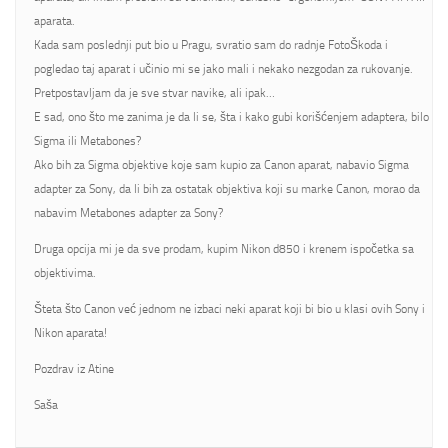
aparata.
Kada sam poslednji put bio u Pragu, svratio sam do radnje FotoŠkoda i
pogledao taj aparat i učinio mi se jako mali i nekako nezgodan za rukovanje.
Pretpostavljam da je sve stvar navike, ali ipak…
E sad, ono što me zanima je da li se, šta i kako gubi korišćenjem adaptera, bilo
Sigma ili Metabones?
Ako bih za Sigma objektive koje sam kupio za Canon aparat, nabavio Sigma
adapter za Sony, da li bih za ostatak objektiva koji su marke Canon, morao da
nabavim Metabones adapter za Sony?
Druga opcija mi je da sve prodam, kupim Nikon d850 i krenem ispočetka sa
objektivima.
Šteta što Canon već jednom ne izbaci neki aparat koji bi bio u klasi ovih Sony i
Nikon aparata!
Pozdrav iz Atine
Saša