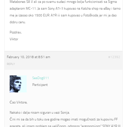
Metabones SA V ali ce po svemu sudeci mnogo bolje funkcionisati sa Sigma
adapterom MC-11. Ja sam Sony A7r II kupovao na Katcha shop na eBay i tamo
me je izasao oko 1500 EUR. A7R iii sam kupovao u Fotoškoda jer mi je dao
dobru cenu.
Pozdrav,
Viktor
February 10, 2018 at 8:51 am
#12392
REPLY
SeaDog011
Participant
Ćao Viktore,
Nekako i dalje nisam siguran u vezi Sonija.
Čini mi se da bih u toku ove godine mogao imati mogućnosti za kupovinu FF
aparata, ali imam problem sa veličinom, odnosno “ergonomijom” SONY A7R III