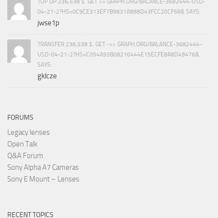
TOP UP 236,538 $. GET >> GRAPH.ORG/BALANCE-3682444-USD-
04-21-2?HS=0C9CE313EF7B9831A888D43FCC20CF58& SAYS:
jwse1p
TRANSFER 236,538 $. GET ->> GRAPH.ORG/BALANCE-3682444-
USD-04-21-2?HS=C054A93B08210444E15ECFE8A8D49476&
SAYS:
gklcze
FORUMS
Legacy lenses
Open Talk
Q&A Forum
Sony Alpha A7 Cameras
Sony E Mount – Lenses
RECENT TOPICS