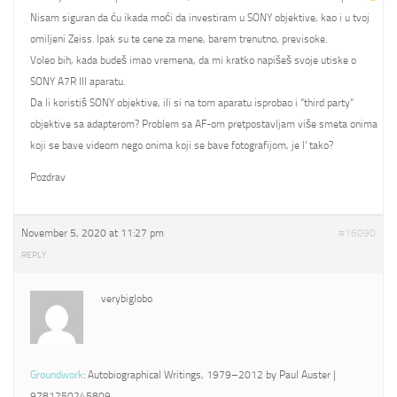
Nisam siguran da ću ikada moći da investiram u SONY objektive, kao i u tvoj
omiljeni Zeiss. Ipak su te cene za mene, barem trenutno, previsoke.
Voleo bih, kada budeš imao vremena, da mi kratko napišeš svoje utiske o
SONY A7R III aparatu.
Da li koristiš SONY objektive, ili si na tom aparatu isprobao i “third party”
objektive sa adapterom? Problem sa AF-om pretpostavljam više smeta onima
koji se bave videom nego onima koji se bave fotografijom, je l’ tako?
Pozdrav
November 5, 2020 at 11:27 pm
#16090
REPLY
verybiglobo
Groundwork
: Autobiographical Writings, 1979–2012 by Paul Auster |
9781250245809