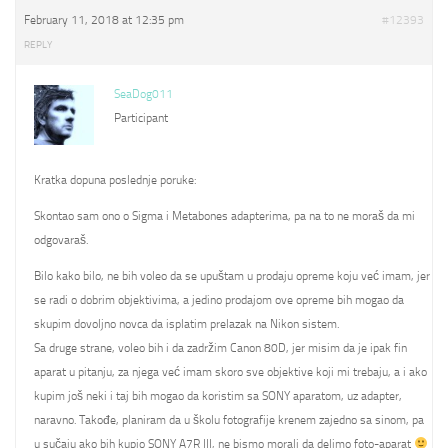
February 11, 2018 at 12:35 pm
#12393
REPLY
SeaDog011
Participant
Kratka dopuna poslednje poruke:
Skontao sam ono o Sigma i Metabones adapterima, pa na to ne moraš da mi
odgovaraš.
Bilo kako bilo, ne bih voleo da se upuštam u prodaju opreme koju već imam, jer
se radi o dobrim objektivima, a jedino prodajom ove opreme bih mogao da
skupim dovoljno novca da isplatim prelazak na Nikon sistem.
Sa druge strane, voleo bih i da zadržim Canon 80D, jer misim da je ipak fin
aparat u pitanju, za njega već imam skoro sve objektive koji mi trebaju, a i ako
kupim još neki i taj bih mogao da koristim sa SONY aparatom, uz adapter,
naravno. Takođe, planiram da u školu fotografije krenem zajedno sa sinom, pa
u sučaju ako bih kupio SONY A7R III, ne bismo morali da delimo foto-aparat