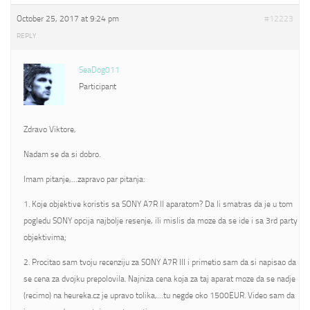
October 25, 2017 at 9:24 pm
#12223
REPLY
SeaDog011
Participant
Zdravo Viktore,
Nadam se da si dobro.
Imam pitanje,…zapravo par pitanja:
1. Koje objektive koristis sa SONY A7R II aparatom? Da li smatras da je u tom
pogledu SONY opcija najbolje resenje, ili mislis da moze da se ide i sa 3rd party
objektivima;
2. Procitao sam tvoju recenziju za SONY A7R III i primetio sam da si napisao da
se cena za dvojku prepolovila. Najniza cena koja za taj aparat moze da se nadje
(recimo) na heureka.cz je upravo tolika,…tu negde oko 1500EUR. Video sam da