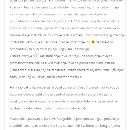
objektiva je uvek podlozan kompromisima. Mozda najbolje korigovani objektivi
koje sam testirao su Zeiss Otus objektivi, koji sunali ogromni, teski i imaju
samo manualni focus (da ne govorim o ceni). Ranije su se objektivi
optimalizovali za blende oko 2.8, odnosno f/11. Danas zbog “hypa” o ostrini
(malo ko na forumima uopste razume sta je u stvari “ostrina” a jos manje ih
razume sta je MTF20,50 itd. i sta je razlika izmedju micro kontrasta, globalnog
kontrasta i rezolucije ali svi hoce – super ostar objektiv
se objektivi
optimalizuju na puni otvor (svoju ulogu igra i difrakcija).
Ostrina (tacnije MTF rezultati) objektiva variraju kod zoom objektiva sa
promenom zizne daljine a kod svih objektiva sa promenom plana ostrine
(udaljenosti subjekta koji se zaostrava), mada moderni objektivi imaju plivajuci
zadnji clan koji ovu drugu razliku znatno smanjuje.
Pointa je dakle da svi danasnji objektivi su vrlo “ostri” u sredini slike vec od
otvorene blende, razlike treba traziti drugde. Investicije u tehniku pa i u
objektive su slicne kupovini novih kola ili mobilnog telefona. Za par godina
postaju moralno stari, mada im naravno nista ne fali.
Investicije u putovanja, kurseve fotografije ili post processinga u produkciju
vlastitih ideja, to je to sto vredi i sto ce doprineti kvalitetnijim fotografijama.