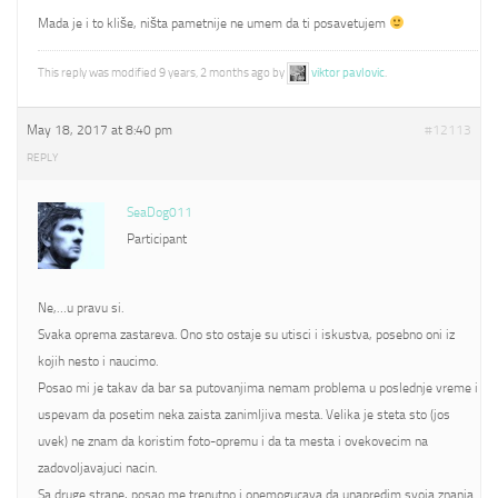
Mada je i to kliše, ništa pametnije ne umem da ti posavetujem
This reply was modified 9 years, 2 months ago by
viktor pavlovic
.
May 18, 2017 at 8:40 pm
#12113
REPLY
SeaDog011
Participant
Ne,…u pravu si.
Svaka oprema zastareva. Ono sto ostaje su utisci i iskustva, posebno oni iz
kojih nesto i naucimo.
Posao mi je takav da bar sa putovanjima nemam problema u poslednje vreme i
uspevam da posetim neka zaista zanimljiva mesta. Velika je steta sto (jos
uvek) ne znam da koristim foto-opremu i da ta mesta i ovekovecim na
zadovoljavajuci nacin.
Sa druge strane, posao me trenutno i onemogucava da unapredim svoja znanja.