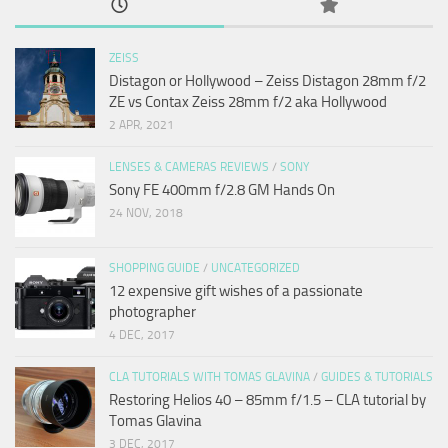
ZEISS
Distagon or Hollywood – Zeiss Distagon 28mm f/2
ZE vs Contax Zeiss 28mm f/2 aka Hollywood
2 APR, 2021
LENSES & CAMERAS REVIEWS
/
SONY
Sony FE 400mm f/2.8 GM Hands On
24 NOV, 2018
SHOPPING GUIDE
/
UNCATEGORIZED
12 expensive gift wishes of a passionate
photographer
4 DEC, 2017
CLA TUTORIALS WITH TOMAS GLAVINA
/
GUIDES & TUTORIALS
Restoring Helios 40 – 85mm f/1.5 – CLA tutorial by
Tomas Glavina
3 DEC, 2017