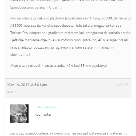
inace moj poznanik i zahvaljujuci njemu sam testirao kao prvi na svetu oba
Speedboostera (verzija I i Ultra (II))
Ako se odlucis za neku od platformi (savetovao sam ti Sony A6000, danas je to
A6500) moci ces da koristis speedbooster. Isto tako bi mogao da koristis
Techart Pro, adapter sa ugradjenim motorom koji omogucava da koristis starije
i jeftinije manualne objektive u autofocus modu (naravno, AF nije super brz ali
ja ovaj adapter obozavam, jer uglavnom slikam sa starim manualnim
objektivima.)
Moje pitanje je opet – zasto ti treba f/1.4 kod 35mm objektiva?
May 14, 2017 at 8:01 pm
#12108
REPLY
viktor pavlovic
Keymaster
Jos u vezi speedboostera, ekvivalencija nije bas jednostavna za shvatanje niti