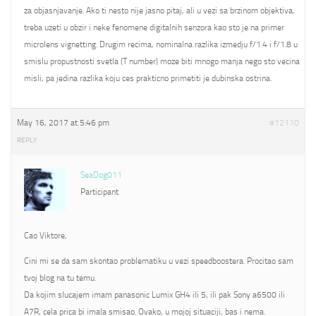
za objasnjavanje. Ako ti nesto nije jasno pitaj, ali u vezi sa brzinom objektiva,
treba uzeti u obzir i neke fenomene digitalnih senzora kao sto je na primer
microlens vignetting. Drugim recima, nominalna razlika izmedju f/1.4 i f/1.8 u
smislu propustnosti svetla (T number) moze biti mnogo manja nego sto vecina
misli, pa jedina razlika koju ces prakticno primetiti je dubinska ostrina.
May 16, 2017 at 5:46 pm
#12110
REPLY
SeaDog011
Participant
Cao Viktore,
Cini mi se da sam skontao problematiku u vezi speedboostera. Procitao sam
tvoj blog na tu temu.
Da kojim slucajem imam panasonic Lumix GH4 ili 5, ili pak Sony a6500 ili
A7R, cela prica bi imala smisao. Ovako, u mojoj situaciji, bas i nema.