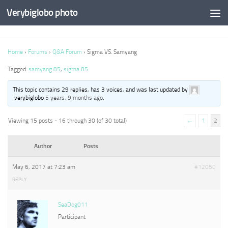
Verybiglobo photo
Home
›
Forums
›
Q&A Forum
›
Sigma VS. Samyang
Tagged:
samyang 85
,
sigma 85
This topic contains 29 replies, has 3 voices, and was last updated by
verybiglobo
5 years, 9 months ago
.
Viewing 15 posts - 16 through 30 (of 30 total)
←
1
2
Author
Posts
May 6, 2017 at 7:23 am
#12050
REPLY
SeaDog011
Participant