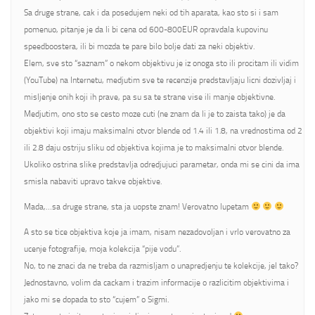
Sa druge strane, cak i da posedujem neki od tih aparata, kao sto si i sam
pomenuo, pitanje je da li bi cena od 600-800EUR opravdala kupovinu
speedboostera, ili bi mozda te pare bilo bolje dati za neki objektiv.
Elem, sve sto “saznam” o nekom objektivu je iz onoga sto ili procitam ili vidim
(YouTube) na Internetu, medjutim sve te recenzije predstavljaju licni dozivljaj i
misljenje onih koji ih prave, pa su sa te strane vise ili manje objektivne.
Medjutim, ono sto se cesto moze cuti (ne znam da li je to zaista tako) je da
objektivi koji imaju maksimalni otvor blende od 1.4 ili 1.8, na vrednostima od 2
ili 2.8 daju ostriju sliku od objektiva kojima je to maksimalni otvor blende.
Ukoliko ostrina slike predstavlja odredjujuci parametar, onda mi se cini da ima
smisla nabaviti upravo takve objektive.
Mada,…sa druge strane, sta ja uopste znam! Verovatno lupetam
A sto se tice objektiva koje ja imam, nisam nezadovoljan i vrlo verovatno za
ucenje fotografije, moja kolekcija “pije vodu”.
No, to ne znaci da ne treba da razmisljam o unapredjenju te kolekcije, jel tako?
Jednostavno, volim da cackam i trazim informacije o razlicitim objektivima i
jako mi se dopada to sto “cujem” o Sigmi.