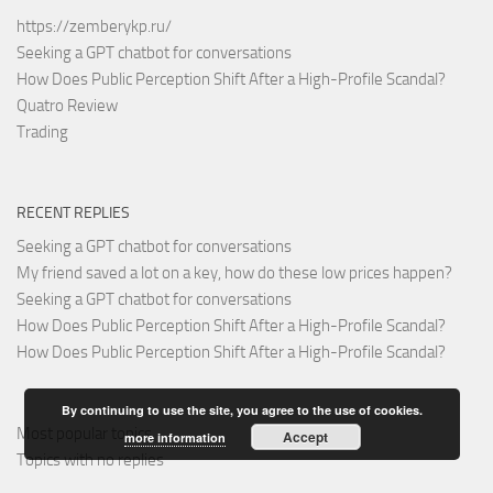
https://zemberykp.ru/
Seeking a GPT chatbot for conversations
How Does Public Perception Shift After a High-Profile Scandal?
Quatro Review
Trading
RECENT REPLIES
Seeking a GPT chatbot for conversations
My friend saved a lot on a key, how do these low prices happen?
Seeking a GPT chatbot for conversations
How Does Public Perception Shift After a High-Profile Scandal?
How Does Public Perception Shift After a High-Profile Scandal?
By continuing to use the site, you agree to the use of cookies.
Most popular topics
Accept
more information
Topics with no replies