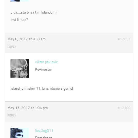
E da,…sta bi sa tim Islandom?
Jesi li isao?
May 6, 2017 at 9:58 am
#12051
REPLY
viktor pavlovic
Keymaster
Island je mislim 11. Juna, idemo sigurno!
May 13, 2017 at 1:04 pm
#12100
REPLY
SeaDog011