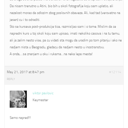
Da nisam trenutno u Atini, bio bih u skoli fotografije koju sam uplatio, ali
nazalost morao da odlozim zbog poslovnih obaveza. Ali, kad tad (verovatno na
jesen) cu i to odraditi.
Sto se kurseva post-produkcije tice, razmisljao sam i o tome. Mislim da ce
napredni kurs u toj skoli koju sam upisao, imati nekoliko casova i na tu temu,
ali ja zelim nesto vise, pa cu videti sta mogu da uradim po tom pitanju i ako ne
nadjem nista u Beogradu, gledacu da nadjem nesto u inostranstvu.
A onda,…sa znanjem u oku i rukama…na neka lepa mesta!
May 21, 2017 at 8:47 pm
#12114
REPLY
viktor pavlovic
Keymaster
Samo napred!!!