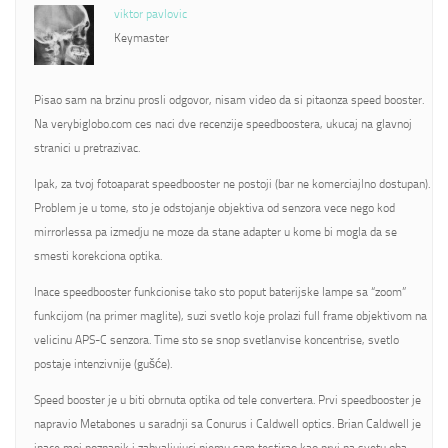
viktor pavlovic
Keymaster
Pisao sam na brzinu prosli odgovor, nisam video da si pitaonza speed booster.
Na verybiglobo.com ces naci dve recenzije speedboostera, ukucaj na glavnoj
stranici u pretrazivac.
Ipak, za tvoj fotoaparat speedbooster ne postoji (bar ne komerciajlno dostupan).
Problem je u tome, sto je odstojanje objektiva od senzora vece nego kod
mirrorlessa pa izmedju ne moze da stane adapter u kome bi mogla da se
smesti korekciona optika.
Inace speedbooster funkcionise tako sto poput baterijske lampe sa “zoom”
funkcijom (na primer maglite), suzi svetlo koje prolazi full frame objektivom na
velicinu APS-C senzora. Time sto se snop svetlanvise koncentrise, svetlo
postaje intenzivnije (gušće).
Speed booster je u biti obrnuta optika od tele convertera. Prvi speedbooster je
napravio Metabones u saradnji sa Conurus i Caldwell optics. Brian Caldwell je