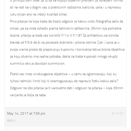
U principu sam uvek za to da se kupuju objektivi pravljeni za odredjeni format
ali ne radi se o dogmi vec o prakticnim razlozima (velicina, cena i u najmanju
ruku slican ako ne inbolji kvalitet slike).
Prvo pitanje na koje treba da trazis odgovor je kakvu vrstu fotografije zelis da
slikas, pa se onda odredis prema tehnickim zahtevima. 35mm nije portretna
duzina, pitanje je kada ces koristiti f/1.4 ili f/1.8? Za arhitekturu se koriste
blende od f/5,6 da bi se povecala dubinska i plosna ostrina. Cak i Leica je u
svoje vreme pisala da preporucuju kupovinu i koriscenje takve brzine objektiva
za koju stvarno ima realne potrebe, dakle ne treba kupovati mnogo skuplji
summilux ako je dovoljan summicron.
Posto vec imas sirokougaone objektive – u cemu te ogranicavaju, koji su
njihovi tehnicki limiti koji ti onemogucavaju da napravis fotku kakvu zelis?
Odgovor na obo pitanje ce ti verovatno dati i odgovor na pitanje – koja 35mm
varijanta je bolja za tebe.
May 14, 2017 at 7:55 pm
#12107
REPLY