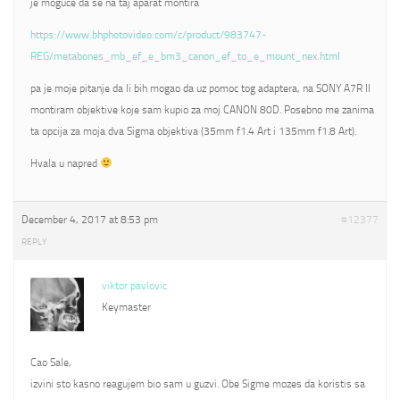
je moguce da se na taj aparat montira
https://www.bhphotovideo.com/c/product/983747-
REG/metabones_mb_ef_e_bm3_canon_ef_to_e_mount_nex.html
pa je moje pitanje da li bih mogao da uz pomoc tog adaptera, na SONY A7R II
montiram objektive koje sam kupio za moj CANON 80D. Posebno me zanima
ta opcija za moja dva Sigma objektiva (35mm f1.4 Art i 135mm f1.8 Art).
Hvala u napred
December 4, 2017 at 8:53 pm
#12377
REPLY
viktor pavlovic
Keymaster
Cao Sale,
izvini sto kasno reagujem bio sam u guzvi. Obe Sigme mozes da koristis sa