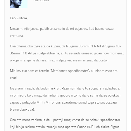
Participant
Cao Viktore,
Nesto mi nije jasno, pa bih te zamolio da mi objasnis, kad budes nasao
vremena.
Ova dilema oko toga sta da kupim, da li Sigmu 35mm F1.4 Art ili Sigmu 18-
35mm F1.8 Art je i dalje aktuelna, ali tu se sada umesao jedan novi momenat
o kojem ranije ne da nisam razmisljao, vec nisam ni znao da postoji.
Mislim, cuo sam za termin “Metabones speedbooster”, ali nisam znao sta
znaci.
Ne znam ni sada, da budem iskren. Razumem da je to svojevrsni adapter, ali
informacije koje mogu da nadjem, govore o tome da je svrha da se objektivi
zapravo prilagode MFT i Mirrorless aparatima (pored toga sto povecavaju
brzinu objektiva).
Ono sto mene zanima je da li postoji mogucnost da se nabavi speedbooster
koji bih ja recimo stavio izmedju mog aparata Canon 80D i objektiva Sigma