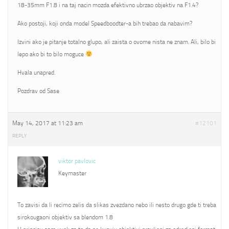
18-35mm F1.8 i na taj nacin mozda efektivno ubrzao objektiv na F1.4?
Ako postoji, koji onda model Speedboodter-a bih trebao da nabavim?
Izvini ako je pitanje totalno glupo, ali zaista o ovome nista ne znam. Ali, bilo bi
lepo ako bi to bilo moguce
Hvala unapred.
Pozdrav od Sase
May 14, 2017 at 11:23 am
#12101
REPLY
viktor pavlovic
Keymaster
To zavisi da li recimo zelis da slikas zvezdano nebo ili nesto drugo gde ti treba
sirokougaoni objektiv sa blendom 1.8