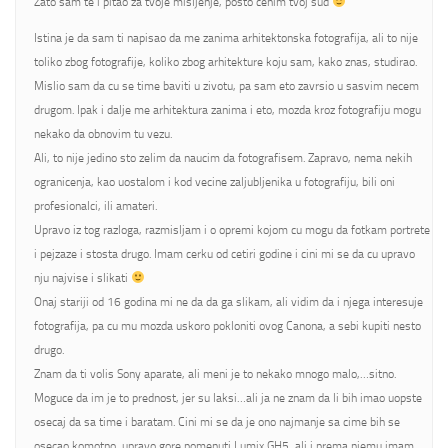
Zato sam te i pitao za tvoje misljenje, posto cenim tvoj sud
Istina je da sam ti napisao da me zanima arhitektonska fotografija, ali to nije
toliko zbog fotografije, koliko zbog arhitekture koju sam, kako znas, studirao.
Mislio sam da cu se time baviti u zivotu, pa sam eto zavrsio u sasvim necem
drugom. Ipak i dalje me arhitektura zanima i eto, mozda kroz fotografiju mogu
nekako da obnovim tu vezu.
Ali, to nije jedino sto zelim da naucim da fotografisem. Zapravo, nema nekih
ogranicenja, kao uostalom i kod vecine zaljubljenika u fotografiju, bili oni
profesionalci, ili amateri.
Upravo iz tog razloga, razmisljam i o opremi kojom cu mogu da fotkam portrete
i pejzaze i stosta drugo. Imam cerku od cetiri godine i cini mi se da cu upravo
nju najvise i slikati
Onaj stariji od 16 godina mi ne da da ga slikam, ali vidim da i njega interesuje
fotografija, pa cu mu mozda uskoro pokloniti ovog Canona, a sebi kupiti nesto
drugo.
Znam da ti volis Sony aparate, ali meni je to nekako mnogo malo,…sitno.
Moguce da im je to prednost, jer su laksi…ali ja ne znam da li bih imao uopste
osecaj da sa time i baratam. Cini mi se da je ono najmanje sa cime bih se
osecao komotno, upravo gore pomenuti Lumix GH5, ali i prema njemu imam