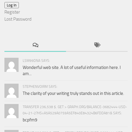
Log In
Register
Lost Password
LSM99DNA SAYS:
Wonderful web site. A lot of useful information here. I
am...
STEPHENVOIRM SAYS:
The clarity of your writing truly stands out in this article.
TRANSFER 236,538 $. GET > GRAPH.ORG/BALANCE-3682444-USD-
04-21-2?HS=A5A529A0759A5EF840E84324B6FDDA81& SAYS:
bcpfm9