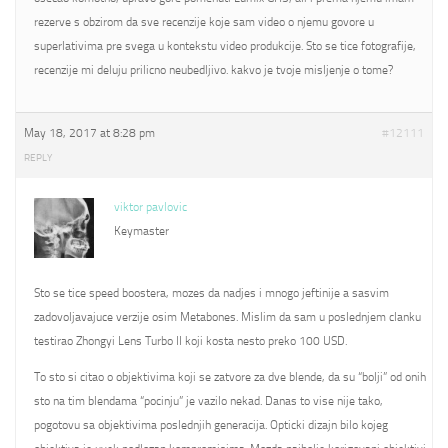
rezerve s obzirom da sve recenzije koje sam video o njemu govore u
superlativima pre svega u kontekstu video produkcije. Sto se tice fotografije,
recenzije mi deluju prilicno neubedljivo. kakvo je tvoje misljenje o tome?
May 18, 2017 at 8:28 pm
#12111
REPLY
viktor pavlovic
Keymaster
Sto se tice speed boostera, mozes da nadjes i mnogo jeftinije a sasvim
zadovoljavajuce verzije osim Metabones. Mislim da sam u poslednjem clanku
testirao Zhongyi Lens Turbo II koji kosta nesto preko 100 USD.
To sto si citao o objektivima koji se zatvore za dve blende, da su “bolji” od onih
sto na tim blendama “pocinju” je vazilo nekad. Danas to vise nije tako,
pogotovu sa objektivima poslednjih generacija. Opticki dizajn bilo kojeg