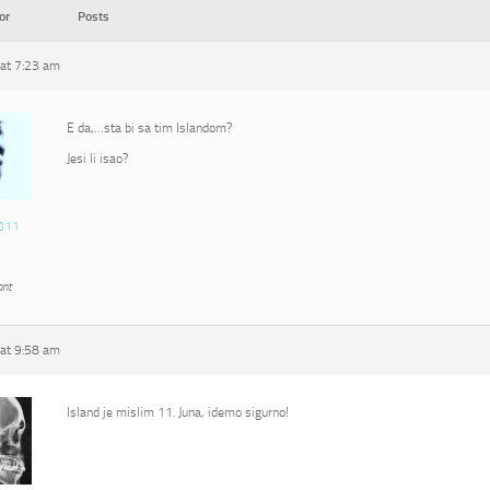
or
Posts
at 7:23 am
E da,…sta bi sa tim Islandom?
Jesi li isao?
011
ant
at 9:58 am
Island je mislim 11. Juna, idemo sigurno!