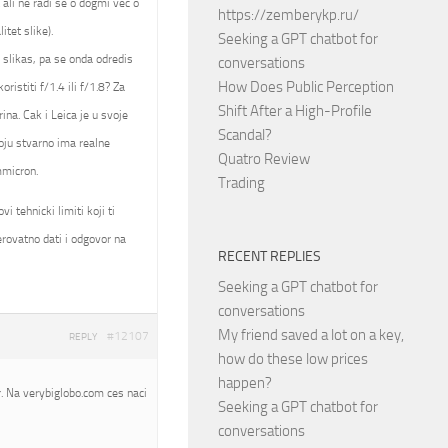
 ali ne radi se o dogmi vec o
https://zemberykp.ru/
itet slike).
Seeking a GPT chatbot for
a slikas, pa se onda odredis
conversations
How Does Public Perception
istiti f/1.4 ili f/1.8? Za
Shift After a High-Profile
ina. Cak i Leica je u svoje
Scandal?
oju stvarno ima realne
Quatro Review
mmicron.
Trading
 tehnicki limiti koji ti
rovatno dati i odgovor na
RECENT REPLIES
Seeking a GPT chatbot for
conversations
My friend saved a lot on a key,
#12107
REPLY
how do these low prices
happen?
. Na verybiglobo.com ces naci
Seeking a GPT chatbot for
conversations