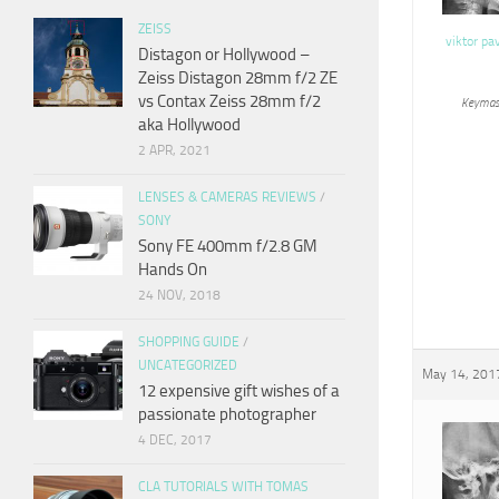
ZEISS
viktor pa
Distagon or Hollywood –
Zeiss Distagon 28mm f/2 ZE
vs Contax Zeiss 28mm f/2
Keymas
aka Hollywood
2 APR, 2021
LENSES & CAMERAS REVIEWS
/
SONY
Sony FE 400mm f/2.8 GM
Hands On
24 NOV, 2018
SHOPPING GUIDE
/
UNCATEGORIZED
May 14, 2017
12 expensive gift wishes of a
passionate photographer
4 DEC, 2017
CLA TUTORIALS WITH TOMAS