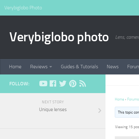
Verybiglobo Photo
Verybiglobo photo
Lens, camer
Home
Reviews
Guides & Tutorials
News
Foru
FOLLOW:
Home
›
Forums
NEXT STORY
Unique lenses
This topic co
Viewing 15 post