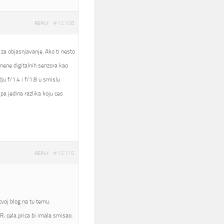
#12108
REPLY
 za objasnjavanje. Ako ti nesto
nomene digitalnih senzora kao
ju f/1.4 i f/1.8 u smislu
pa jedina razlika koju ces
#12110
REPLY
voj blog na tu temu.
, cela prica bi imala smisao.