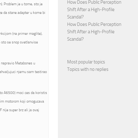
How Does Public Perception
). Problem je u tome, sto je
Shift After a High-Profile
ze da stane adapter u kome bi
Scandal?
How Does Public Perception
Shift After a High-Profile
nkcijom (na primer maglite),
Scandal?
e sto se snop svetlanvise
Most popular topics
je napravio Metabones u
Topics with no replies
zahvaljujuci njemu sam testirao
to A6500) moci ces da koristis
jenim motorom koji omogucava
 nije super brz ali ja ovaj