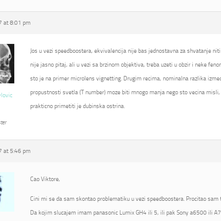
 at 8:01 pm
Jos u vezi speedboostera, ekvivalencija nije bas jednostavna za shvatanje niti
nije jasno pitaj, ali u vezi sa brzinom objektiva, treba uzeti u obzir i neke fe
sto je na primer microlens vignetting. Drugim recima, nominalna razlika izmed
propustnosti svetla (T number) moze biti mnogo manja nego sto vecina misli, 
vlovic
prakticno primetiti je dubinska ostrina.
ter
 at 5:46 pm
Cao Viktore,
Cini mi se da sam skontao problematiku u vezi speedboostera. Procitao sam t
Da kojim slucajem imam panasonic Lumix GH4 ili 5, ili pak Sony a6500 ili A7R