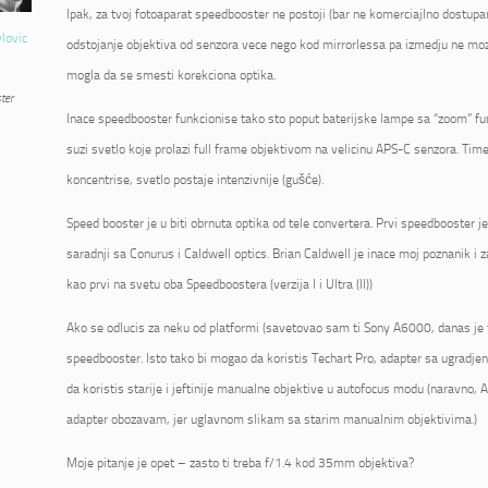
Ipak, za tvoj fotoaparat speedbooster ne postoji (bar ne komerciajlno dostupan
vlovic
odstojanje objektiva od senzora vece nego kod mirrorlessa pa izmedju ne mo
mogla da se smesti korekciona optika.
ter
Inace speedbooster funkcionise tako sto poput baterijske lampe sa “zoom” fu
suzi svetlo koje prolazi full frame objektivom na velicinu APS-C senzora. Tim
koncentrise, svetlo postaje intenzivnije (gušće).
Speed booster je u biti obrnuta optika od tele convertera. Prvi speedbooster 
saradnji sa Conurus i Caldwell optics. Brian Caldwell je inace moj poznanik i 
kao prvi na svetu oba Speedboostera (verzija I i Ultra (II))
Ako se odlucis za neku od platformi (savetovao sam ti Sony A6000, danas je 
speedbooster. Isto tako bi mogao da koristis Techart Pro, adapter sa ugrad
da koristis starije i jeftinije manualne objektive u autofocus modu (naravno, AF
adapter obozavam, jer uglavnom slikam sa starim manualnim objektivima.)
Moje pitanje je opet – zasto ti treba f/1.4 kod 35mm objektiva?