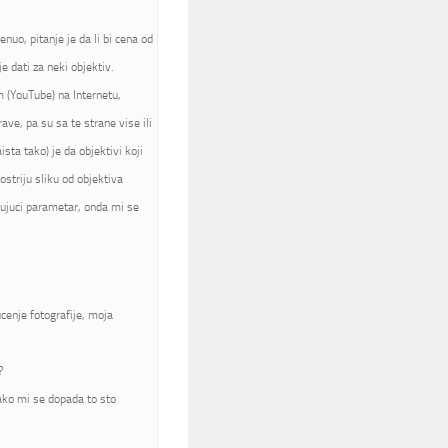
nuo, pitanje je da li bi cena od
 dati za neki objektiv.
m (YouTube) na Internetu,
rave, pa su sa te strane vise ili
sta tako) je da objektivi koji
ostriju sliku od objektiva
jujuci parametar, onda mi se
cenje fotografije, moja
?
jako mi se dopada to sto