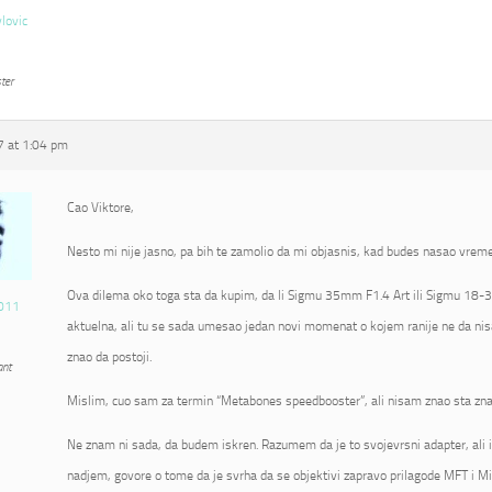
vlovic
ter
 at 1:04 pm
Cao Viktore,
Nesto mi nije jasno, pa bih te zamolio da mi objasnis, kad budes nasao vrem
Ova dilema oko toga sta da kupim, da li Sigmu 35mm F1.4 Art ili Sigmu 18-3
011
aktuelna, ali tu se sada umesao jedan novi momenat o kojem ranije ne da nis
znao da postoji.
ant
Mislim, cuo sam za termin “Metabones speedbooster”, ali nisam znao sta zna
Ne znam ni sada, da budem iskren. Razumem da je to svojevrsni adapter, ali 
nadjem, govore o tome da je svrha da se objektivi zapravo prilagode MFT i Mi