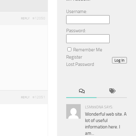
Username:
#12050
REPLY
Password:
Remember Me
Register
Log In
Lost Password
#12051
REPLY
LSM99DNA SAYS:
Wonderful web site. A
lot of useful
information here. I
am...