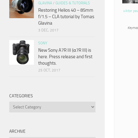
GLAVINA
/
GUIDES & TUTORIALS
Restoring Helios 40 – 85mm
viktor pa
f/1.5 – CLA tutorial by Tomas
Glavina
Keymas
3 DEC, 2017
SONY
New Sony A7R III (α7R III) is
here. Press release and first
thoughts.
25 OCT, 2017
CATEGORIES
Categories
ARCHIVE