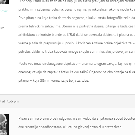
U principu sam uvek za to da se kupuju objektivi pravljeni za odredjeni format
prakticnim razlozima (velicina, cena i u najmanju ruku slican ako ne inbolji kval
vlovic
Prvo pitanje na koje treba da trazis odgovor je kakvu vrstu fotografije zelis d
prema tehnickim zahtevima. 35mm nije portretna duzina, pitanje je kada ces kor
ter
arhitekturu se koriste blende od f/5,6 da bi se povecala dubinska i plosna ostr
vreme pisala da preporucuju kupovinu i koriscenje takve brzine objektiva za k
potrebe, dakle ne treba kupovati mnogo skuplji summilux ako je dovoljan su
Posto vec imas sirokougaone objektive – u cemu te ogranicavaju, koji su njihovi
onemogucavaju da napravis fotku kakvu zelis? Odgovor na obo pitanje ce ti ve
pitanje – koja 35mm varijanta je bolja za tebe.
 at 7:55 pm
Pisao sam na brzinu prosli odgovor, nisam video da si pitaonza speed booster
dve recenzije speedboostera, ukucaj na glavnoj stranici u pretrazivac.