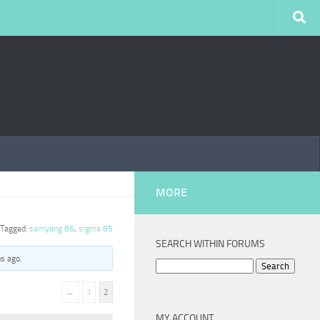
MORE
Tagged:
samyang 85
,
sigma 85
SEARCH WITHIN FORUMS
hs ago
.
Search
for:
←
1
2
MY ACCOUNT