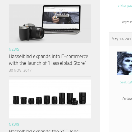
viktor pa
Keymas
May 13, 2017
NEWS
Hasselblad expands into E-commerce
with the launch of ‘Hasselblad Store’
30 NOV, 2017
SeaDog
Particip
NEWS
Hasselblad expands the XCD lens