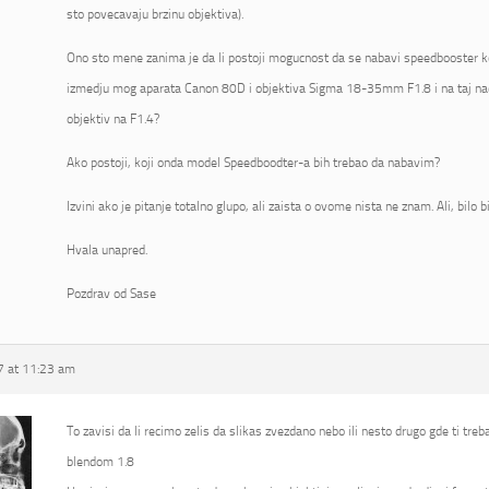
sto povecavaju brzinu objektiva).
Ono sto mene zanima je da li postoji mogucnost da se nabavi speedbooster koj
izmedju mog aparata Canon 80D i objektiva Sigma 18-35mm F1.8 i na taj na
objektiv na F1.4?
Ako postoji, koji onda model Speedboodter-a bih trebao da nabavim?
Izvini ako je pitanje totalno glupo, ali zaista o ovome nista ne znam. Ali, bilo 
Hvala unapred.
Pozdrav od Sase
 at 11:23 am
To zavisi da li recimo zelis da slikas zvezdano nebo ili nesto drugo gde ti tre
blendom 1.8