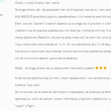
011
Ovako, u mojoj situaciji, bas i nema.
Sa druge strane, cak i da posedujem neki od tih aparata, kao sto si i sam pome
ant
600-800EUR opravdala kupovinu speedboostera, ili bi mozda te pare bilo bolje
Elem, sve sto “saznam” o nekom objektivu je iz onoga sto ili procitam ili vidi
medjutim sve te recenzije predstavljaju licni dozivljaj i misljenje onih koji ih p
manje objektivne. Medjutim, ono sto se cesto moze cuti (ne znam da li je to zai
imaju maksimalni otvor blende od 1.4 ili 1.8, na vrednostima od 2 ili 2.8 daju 
kojima je to maksimalni otvor blende. Ukoliko ostrina slike predstavlja odred
cini da ima smisla nabaviti upravo takve objektive.
Mada,…sa druge strane, sta ja uopste znam! Verovatno lupetam
A sto se tice objektiva koje ja imam, nisam nezadovoljan i vrlo verovatno za u
kolekcija “pije vodu”.
No, to ne znaci da ne treba da razmisljam o unapredjenju te kolekcije, jel tako
Jednostavno, volim da cackam i trazim informacije o razlicitim objektivima i 
“cujem” o Sigmi.