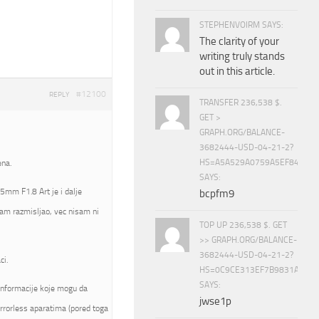
STEPHENVOIRM SAYS:
The clarity of your
writing truly stands
out in this article.
#12100
REPLY
TRANSFER 236,538 $.
GET >
GRAPH.ORG/BALANCE-
3682444-USD-04-21-2?
HS=A5A529A0759A5EF840E8
ena.
SAYS:
5mm F1.8 Art je i dalje
bcpfm9
am razmisljao, vec nisam ni
TOP UP 236,538 $. GET
>> GRAPH.ORG/BALANCE-
3682444-USD-04-21-2?
ci.
HS=0C9CE313EF7B9831A888D
SAYS:
informacije koje mogu da
jwse1p
rrorless aparatima (pored toga