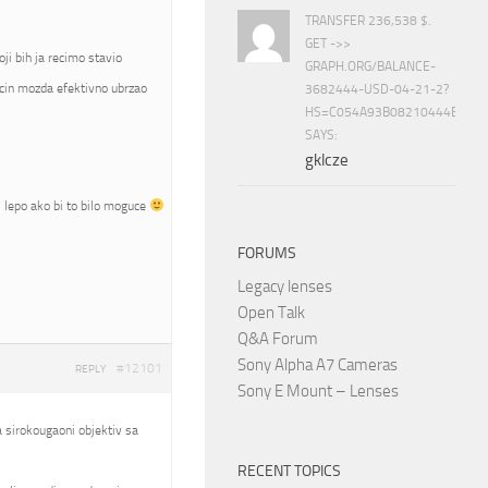
TRANSFER 236,538 $.
GET ->>
i bih ja recimo stavio
GRAPH.ORG/BALANCE-
cin mozda efektivno ubrzao
3682444-USD-04-21-2?
HS=C054A93B08210444E15E
SAYS:
gklcze
bi lepo ako bi to bilo moguce
FORUMS
Legacy lenses
Open Talk
Q&A Forum
Sony Alpha A7 Cameras
#12101
REPLY
Sony E Mount – Lenses
ba sirokougaoni objektiv sa
RECENT TOPICS