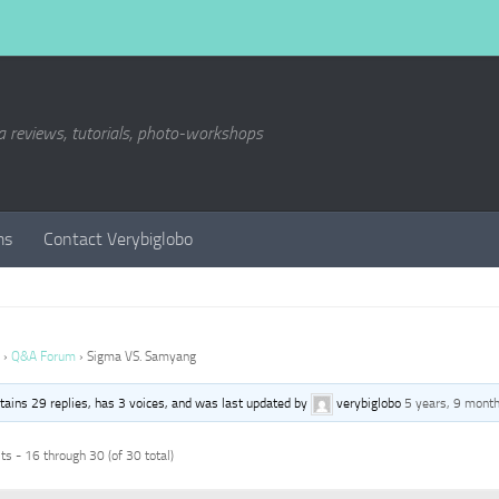
a reviews, tutorials, photo-workshops
ms
Contact Verybiglobo
›
Q&A Forum
›
Sigma VS. Samyang
ntains 29 replies, has 3 voices, and was last updated by
verybiglobo
5 years, 9 mont
s - 16 through 30 (of 30 total)