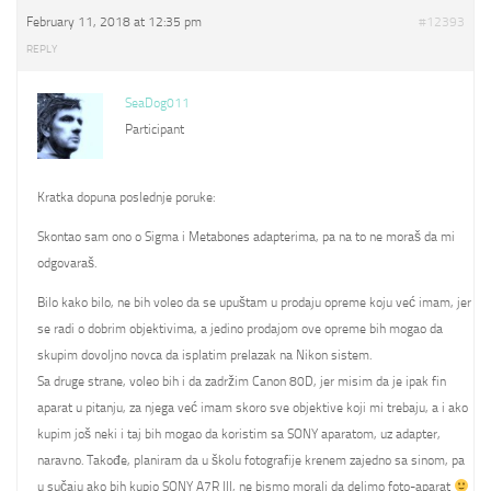
February 11, 2018 at 12:35 pm
#12393
REPLY
SeaDog011
Participant
Kratka dopuna poslednje poruke:
Skontao sam ono o Sigma i Metabones adapterima, pa na to ne moraš da mi
odgovaraš.
Bilo kako bilo, ne bih voleo da se upuštam u prodaju opreme koju već imam, jer
se radi o dobrim objektivima, a jedino prodajom ove opreme bih mogao da
skupim dovoljno novca da isplatim prelazak na Nikon sistem.
Sa druge strane, voleo bih i da zadržim Canon 80D, jer misim da je ipak fin
aparat u pitanju, za njega već imam skoro sve objektive koji mi trebaju, a i ako
kupim još neki i taj bih mogao da koristim sa SONY aparatom, uz adapter,
naravno. Takođe, planiram da u školu fotografije krenem zajedno sa sinom, pa
u sučaju ako bih kupio SONY A7R III, ne bismo morali da delimo foto-aparat