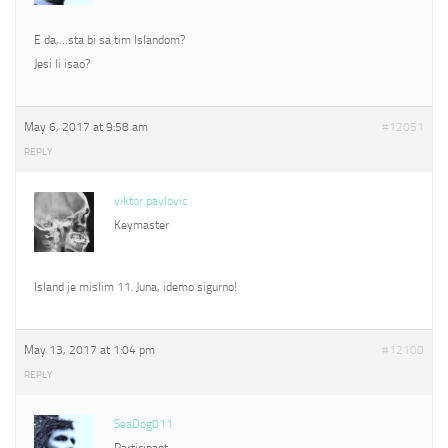
E da,…sta bi sa tim Islandom?
Jesi li isao?
May 6, 2017 at 9:58 am
#12051
REPLY
viktor pavlovic
Keymaster
Island je mislim 11. Juna, idemo sigurno!
May 13, 2017 at 1:04 pm
#12100
REPLY
SeaDog011