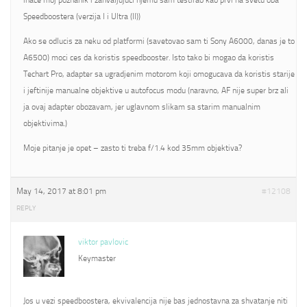
inace moj poznanik i zahvaljujuci njemu sam testirao kao prvi na svetu oba
Speedboostera (verzija I i Ultra (II))
Ako se odlucis za neku od platformi (savetovao sam ti Sony A6000, danas je to
A6500) moci ces da koristis speedbooster. Isto tako bi mogao da koristis
Techart Pro, adapter sa ugradjenim motorom koji omogucava da koristis starije
i jeftinije manualne objektive u autofocus modu (naravno, AF nije super brz ali
ja ovaj adapter obozavam, jer uglavnom slikam sa starim manualnim
objektivima.)
Moje pitanje je opet – zasto ti treba f/1.4 kod 35mm objektiva?
May 14, 2017 at 8:01 pm
#12108
REPLY
viktor pavlovic
Keymaster
Jos u vezi speedboostera, ekvivalencija nije bas jednostavna za shvatanje niti