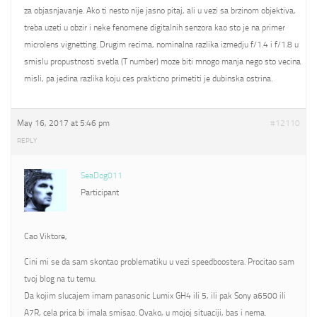
za objasnjavanje. Ako ti nesto nije jasno pitaj, ali u vezi sa brzinom objektiva,
treba uzeti u obzir i neke fenomene digitalnih senzora kao sto je na primer
microlens vignetting. Drugim recima, nominalna razlika izmedju f/1.4 i f/1.8 u
smislu propustnosti svetla (T number) moze biti mnogo manja nego sto vecina
misli, pa jedina razlika koju ces prakticno primetiti je dubinska ostrina.
May 16, 2017 at 5:46 pm
#12110
REPLY
SeaDog011
Participant
Cao Viktore,
Cini mi se da sam skontao problematiku u vezi speedboostera. Procitao sam
tvoj blog na tu temu.
Da kojim slucajem imam panasonic Lumix GH4 ili 5, ili pak Sony a6500 ili
A7R, cela prica bi imala smisao. Ovako, u mojoj situaciji, bas i nema.