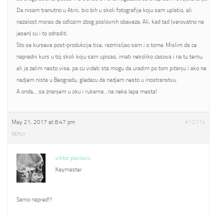
Da nisam trenutno u Atini, bio bih u skoli fotografije koju sam uplatio, ali
nazalost morao da odlozim zbog poslovnih obaveza. Ali, kad tad (verovatno na
jesen) cu i to odraditi.
Sto se kurseva post-produkcije tice, razmisljao sam i o tome. Mislim da ce
napredni kurs u toj skoli koju sam upisao, imati nekoliko casova i na tu temu,
ali ja zelim nesto vise, pa cu videti sta mogu da uradim po tom pitanju i ako ne
nadjem nista u Beogradu, gledacu da nadjem nesto u inostranstvu.
A onda,…sa znanjem u oku i rukama…na neka lepa mesta!
May 21, 2017 at 8:47 pm
#12114
REPLY
viktor pavlovic
Keymaster
Samo napred!!!