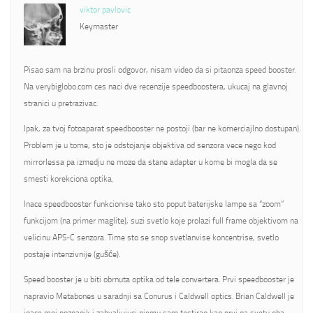
viktor pavlovic
Keymaster
Pisao sam na brzinu prosli odgovor, nisam video da si pitaonza speed booster.
Na verybiglobo.com ces naci dve recenzije speedboostera, ukucaj na glavnoj
stranici u pretrazivac.
Ipak, za tvoj fotoaparat speedbooster ne postoji (bar ne komerciajlno dostupan).
Problem je u tome, sto je odstojanje objektiva od senzora vece nego kod
mirrorlessa pa izmedju ne moze da stane adapter u kome bi mogla da se
smesti korekciona optika.
Inace speedbooster funkcionise tako sto poput baterijske lampe sa “zoom”
funkcijom (na primer maglite), suzi svetlo koje prolazi full frame objektivom na
velicinu APS-C senzora. Time sto se snop svetlanvise koncentrise, svetlo
postaje intenzivnije (gušće).
Speed booster je u biti obrnuta optika od tele convertera. Prvi speedbooster je
napravio Metabones u saradnji sa Conurus i Caldwell optics. Brian Caldwell je