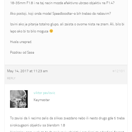
18-35mm F1.8 i na taj nacin mozda efektivno ubrzao objektiv na F1.4?
Ako postoji, koji onda model Speedboodter-a bih trebao da nabavim?
Izvini ako je pitanje totalno glupo, ali zaista o ovome nista ne znam. Ali, bilo bi
lepo ako bi to bilo moguce
Hvala unapred.
Pozdrav od Sase
May 14, 2017 at 11:23 am
#12101
REPLY
viktor pavlovic
Keymaster
To zavisi da li recimo zelis da slikas zvezdano nebo ili nesto drugo gde ti treba
sirokougaoni objektiv sa blendom 1.8