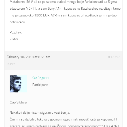
Metabones SA V ali ce po svemu sudeci mnogo bolje funkcionisati sa Sigma
adapterom MC-11. Ja sam Sony A7r II kupovao na Katcha shop na eBay i tamo
me je izasao oko 1500 EUR. A7R iii sam kupovao u Fotoškoda jer mi je dao
dobru cenu.
Pozdrav,
Viktor
February 10, 2018 at 8:51 am
#12392
REPLY
SeaDog011
Participant
Ćao Viktore,
Nekako i dalje nisam siguran u vezi Sonija.
Čini mi se da bih u toku ove godine mogao imati mogućnosti za kupovinu FF
aparata, ali imam problem sa veličinom, odnosno “ergonomijom” SONY A7R III