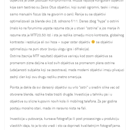
objektiva je uvek podlozan kompromisima. Mozda najbolje korigovani objektivi
koje sam testirao su Zeiss Otus objektivi, koji sunali ogromni, teski i imaju
samo manualni focus (da ne govorim o ceni). Ranije su se objektivi
optimalizovali za blende oko 2.8, odnosno f/11. Danas zbog “hypa” o ostrini
(malo ko na forumima uopste razume sta je u stvari “ostrina” a jos manje ih
razume sta je MTF20,50 itd. i sta je razlika izmedju micro kontrasta, globalnog
kontrasta i rezolucije ali svi hoce – super ostar objektiv
se objektivi
optimalizuju na puni otvor (svoju ulogu igra i difrakcija).
Ostrina (tacnije MTF rezultati) objektiva variraju kod zoom objektiva sa
promenom zizne daljine a kod svih objektiva sa promenom plana ostrine
(udaljenosti subjekta koji se zaostrava), mada moderni objektivi imaju plivajuci
zadnji clan koji ovu drugu razliku znatno smanjuje.
Pointa je dakle da svi danasnji objektivi su vrlo “ostri” u sredini slike vec od
otvorene blende, razlike treba traziti drugde. Investicije u tehniku pa i u
objektive su slicne kupovini novih kola ili mobilnog telefona. Za par godina
postaju moralno stari, mada im naravno nista ne fali.
Investicije u putovanja, kurseve fotografije ili post processinga u produkciju
vlastitih ideja, to je to sto vredi i sto ce doprineti kvalitetnijim fotografijama.