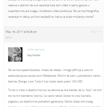
rezerve s obzirom da sve recenzije koje sam video o njemu govore u
superlativima pre svega u kontekstu video produkcije. Sto se tice fotografije,
recenzije mi deluju prilicno neubedljivo. kakvo je tvoje misljenje o tome?
May 18, 2017 at 8:28 pm
#12111
REPLY
viktor pavlovic
Keymaster
Sto se tice speed boostera, mozes da nadjes i mnogo jeftinije a sasvim
zadovoljavajuce verzije osim Metabones. Mislim da sam u poslednjem clanku
testirao Zhongyi Lens Turbo II koji kosta nesto preko 100 USD.
To sto si citao o objektivima koji se zatvore za dve blende, da su “bolji” od onih
sto na tim blendama “pocinju” je vazilo nekad. Danas to vise nije tako,
pogotovu sa objektivima poslednjih generacija. Opticki dizajn bilo kojeg