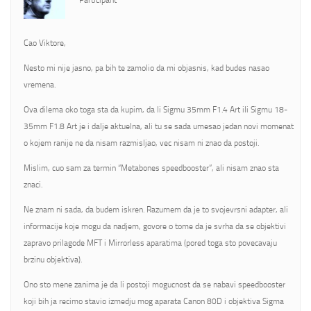
Participant
Cao Viktore,
Nesto mi nije jasno, pa bih te zamolio da mi objasnis, kad budes nasao
vremena.
Ova dilema oko toga sta da kupim, da li Sigmu 35mm F1.4 Art ili Sigmu 18-
35mm F1.8 Art je i dalje aktuelna, ali tu se sada umesao jedan novi momenat
o kojem ranije ne da nisam razmisljao, vec nisam ni znao da postoji.
Mislim, cuo sam za termin “Metabones speedbooster”, ali nisam znao sta
znaci.
Ne znam ni sada, da budem iskren. Razumem da je to svojevrsni adapter, ali
informacije koje mogu da nadjem, govore o tome da je svrha da se objektivi
zapravo prilagode MFT i Mirrorless aparatima (pored toga sto povecavaju
brzinu objektiva).
Ono sto mene zanima je da li postoji mogucnost da se nabavi speedbooster
koji bih ja recimo stavio izmedju mog aparata Canon 80D i objektiva Sigma