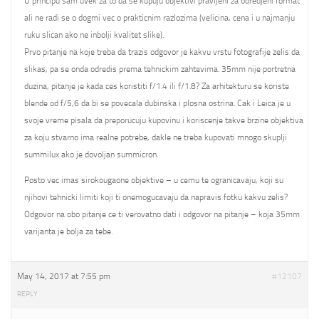
U principu sam uvek za to da se kupuju objektivi pravljeni za odredjeni format
ali ne radi se o dogmi vec o prakticnim razlozima (velicina, cena i u najmanju
ruku slican ako ne inbolji kvalitet slike).
Prvo pitanje na koje treba da trazis odgovor je kakvu vrstu fotografije zelis da
slikas, pa se onda odredis prema tehnickim zahtevima. 35mm nije portretna
duzina, pitanje je kada ces koristiti f/1.4 ili f/1.8? Za arhitekturu se koriste
blende od f/5,6 da bi se povecala dubinska i plosna ostrina. Cak i Leica je u
svoje vreme pisala da preporucuju kupovinu i koriscenje takve brzine objektiva
za koju stvarno ima realne potrebe, dakle ne treba kupovati mnogo skuplji
summilux ako je dovoljan summicron.
Posto vec imas sirokougaone objektive – u cemu te ogranicavaju, koji su
njihovi tehnicki limiti koji ti onemogucavaju da napravis fotku kakvu zelis?
Odgovor na obo pitanje ce ti verovatno dati i odgovor na pitanje – koja 35mm
varijanta je bolja za tebe.
May 14, 2017 at 7:55 pm
#12107
REPLY