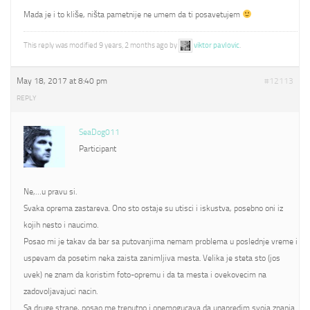
Mada je i to kliše, ništa pametnije ne umem da ti posavetujem
This reply was modified 9 years, 2 months ago by
viktor pavlovic
.
May 18, 2017 at 8:40 pm
#12113
REPLY
SeaDog011
Participant
Ne,…u pravu si.
Svaka oprema zastareva. Ono sto ostaje su utisci i iskustva, posebno oni iz
kojih nesto i naucimo.
Posao mi je takav da bar sa putovanjima nemam problema u poslednje vreme i
uspevam da posetim neka zaista zanimljiva mesta. Velika je steta sto (jos
uvek) ne znam da koristim foto-opremu i da ta mesta i ovekovecim na
zadovoljavajuci nacin.
Sa druge strane, posao me trenutno i onemogucava da unapredim svoja znanja.