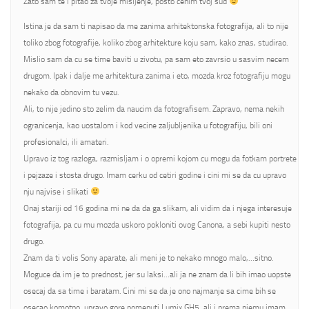
Zato sam te i pitao za tvoje misljenje, posto cenim tvoj sud
Istina je da sam ti napisao da me zanima arhitektonska fotografija, ali to nije
toliko zbog fotografije, koliko zbog arhitekture koju sam, kako znas, studirao.
Mislio sam da cu se time baviti u zivotu, pa sam eto zavrsio u sasvim necem
drugom. Ipak i dalje me arhitektura zanima i eto, mozda kroz fotografiju mogu
nekako da obnovim tu vezu.
Ali, to nije jedino sto zelim da naucim da fotografisem. Zapravo, nema nekih
ogranicenja, kao uostalom i kod vecine zaljubljenika u fotografiju, bili oni
profesionalci, ili amateri.
Upravo iz tog razloga, razmisljam i o opremi kojom cu mogu da fotkam portrete
i pejzaze i stosta drugo. Imam cerku od cetiri godine i cini mi se da cu upravo
nju najvise i slikati
Onaj stariji od 16 godina mi ne da da ga slikam, ali vidim da i njega interesuje
fotografija, pa cu mu mozda uskoro pokloniti ovog Canona, a sebi kupiti nesto
drugo.
Znam da ti volis Sony aparate, ali meni je to nekako mnogo malo,…sitno.
Moguce da im je to prednost, jer su laksi…ali ja ne znam da li bih imao uopste
osecaj da sa time i baratam. Cini mi se da je ono najmanje sa cime bih se
osecao komotno, upravo gore pomenuti Lumix GH5, ali i prema njemu imam