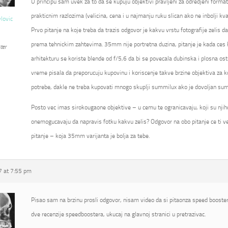
U principu sam uvek za to da se kupuju objektivi pravljeni za odredjeni format
prakticnim razlozima (velicina, cena i u najmanju ruku slican ako ne inbolji kval
vlovic
Prvo pitanje na koje treba da trazis odgovor je kakvu vrstu fotografije zelis d
prema tehnickim zahtevima. 35mm nije portretna duzina, pitanje je kada ces kor
ter
arhitekturu se koriste blende od f/5,6 da bi se povecala dubinska i plosna ostr
vreme pisala da preporucuju kupovinu i koriscenje takve brzine objektiva za k
potrebe, dakle ne treba kupovati mnogo skuplji summilux ako je dovoljan su
Posto vec imas sirokougaone objektive – u cemu te ogranicavaju, koji su njihovi
onemogucavaju da napravis fotku kakvu zelis? Odgovor na obo pitanje ce ti ve
pitanje – koja 35mm varijanta je bolja za tebe.
 at 7:55 pm
Pisao sam na brzinu prosli odgovor, nisam video da si pitaonza speed booster
dve recenzije speedboostera, ukucaj na glavnoj stranici u pretrazivac.