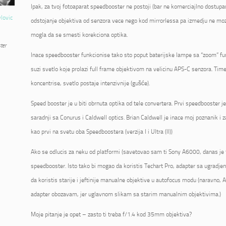
Ipak, za tvoj fotoaparat speedbooster ne postoji (bar ne komerciajlno dostupan
vlovic
odstojanje objektiva od senzora vece nego kod mirrorlessa pa izmedju ne mo
mogla da se smesti korekciona optika.
ter
Inace speedbooster funkcionise tako sto poput baterijske lampe sa “zoom” fu
suzi svetlo koje prolazi full frame objektivom na velicinu APS-C senzora. Tim
koncentrise, svetlo postaje intenzivnije (gušće).
Speed booster je u biti obrnuta optika od tele convertera. Prvi speedbooster 
saradnji sa Conurus i Caldwell optics. Brian Caldwell je inace moj poznanik i 
kao prvi na svetu oba Speedboostera (verzija I i Ultra (II))
Ako se odlucis za neku od platformi (savetovao sam ti Sony A6000, danas je 
speedbooster. Isto tako bi mogao da koristis Techart Pro, adapter sa ugrad
da koristis starije i jeftinije manualne objektive u autofocus modu (naravno, AF
adapter obozavam, jer uglavnom slikam sa starim manualnim objektivima.)
Moje pitanje je opet – zasto ti treba f/1.4 kod 35mm objektiva?