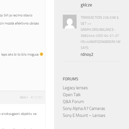
gklcze
i bih ja recimo stavio
TRANSACTION 236,538 $.
cin mozda efektivno ubrzao
GET >>
GRAPH.ORG/BALANCE-
3682444-USD-04-21-2?
HS=4580F0DA6BADA518D5E8
SAYS:
rdnoy2
bi lepo ako bi to bilo moguce
FORUMS
Legacy lenses
Open Talk
#12101
REPLY
Q&A Forum
Sony Alpha A7 Cameras
ba sirokougaoni objektiv sa
Sony E Mount – Lenses