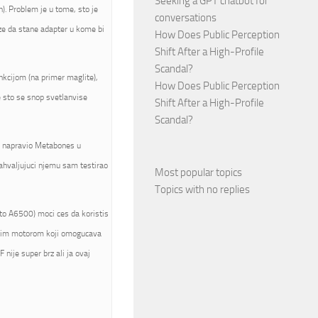
Seeking a GPT chatbot for
). Problem je u tome, sto je
conversations
ze da stane adapter u kome bi
How Does Public Perception
Shift After a High-Profile
Scandal?
nkcijom (na primer maglite),
How Does Public Perception
e sto se snop svetlanvise
Shift After a High-Profile
Scandal?
je napravio Metabones u
zahvaljujuci njemu sam testirao
Most popular topics
Topics with no replies
to A6500) moci ces da koristis
jenim motorom koji omogucava
 nije super brz ali ja ovaj