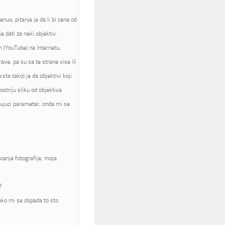
nuo, pitanje je da li bi cena od
 dati za neki objektiv.
m (YouTube) na Internetu,
rave, pa su sa te strane vise ili
sta tako) je da objektivi koji
ostriju sliku od objektiva
jujuci parametar, onda mi se
cenje fotografije, moja
?
jako mi se dopada to sto