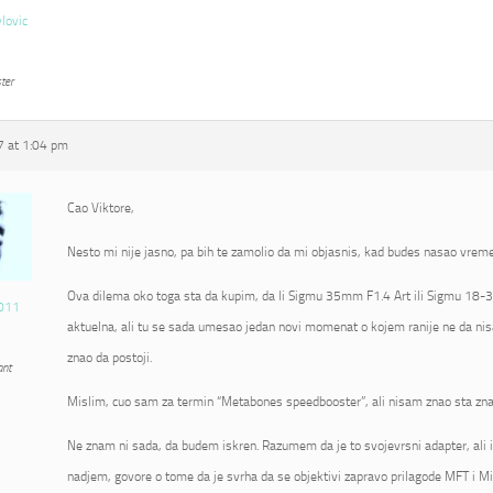
vlovic
ter
 at 1:04 pm
Cao Viktore,
Nesto mi nije jasno, pa bih te zamolio da mi objasnis, kad budes nasao vrem
Ova dilema oko toga sta da kupim, da li Sigmu 35mm F1.4 Art ili Sigmu 18-3
011
aktuelna, ali tu se sada umesao jedan novi momenat o kojem ranije ne da nis
znao da postoji.
ant
Mislim, cuo sam za termin “Metabones speedbooster”, ali nisam znao sta zna
Ne znam ni sada, da budem iskren. Razumem da je to svojevrsni adapter, ali 
nadjem, govore o tome da je svrha da se objektivi zapravo prilagode MFT i Mi