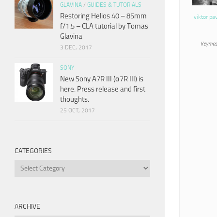
GLAVINA
/
GUIDES & TUTORIALS
Restoring Helios 40 – 85mm
viktor pa
f/1.5 – CLA tutorial by Tomas
Glavina
Keymas
3 DEC, 2017
SONY
New Sony A7R III (α7R III) is
here. Press release and first
thoughts.
25 OCT, 2017
CATEGORIES
Categories
ARCHIVE