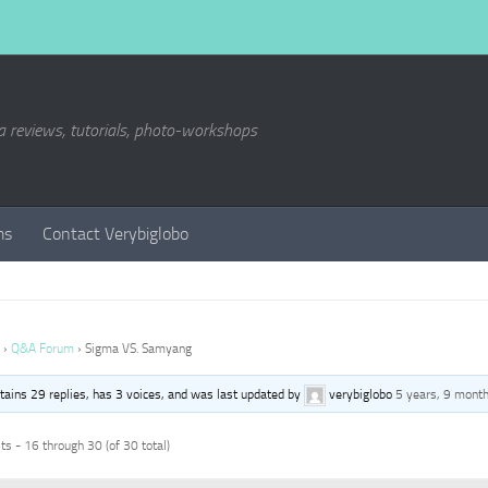
a reviews, tutorials, photo-workshops
ms
Contact Verybiglobo
›
Q&A Forum
›
Sigma VS. Samyang
ntains 29 replies, has 3 voices, and was last updated by
verybiglobo
5 years, 9 mont
s - 16 through 30 (of 30 total)