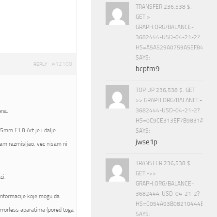
TRANSFER 236,538 $.
GET >
GRAPH.ORG/BALANCE-
3682444-USD-04-21-2?
HS=A5A529A0759A5EF840E8
SAYS:
#12100
REPLY
bcpfm9
TOP UP 236,538 $. GET
>> GRAPH.ORG/BALANCE-
3682444-USD-04-21-2?
ena.
HS=0C9CE313EF7B9831A888D
5mm F1.8 Art je i dalje
SAYS:
jwse1p
am razmisljao, vec nisam ni
TRANSFER 236,538 $.
GET ->>
ci.
GRAPH.ORG/BALANCE-
3682444-USD-04-21-2?
informacije koje mogu da
HS=C054A93B08210444E15E
rrorless aparatima (pored toga
SAYS: