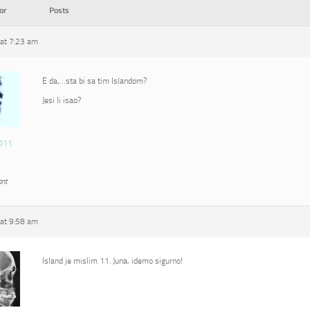
or
Posts
at 7:23 am
E da,…sta bi sa tim Islandom?
Jesi li isao?
011
ant
at 9:58 am
Island je mislim 11. Juna, idemo sigurno!