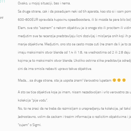
011
Ovako, u mojoj situaciji, bas i nema.
Sa druge strane, cak i da posedujem neki od tih aparata, kao sto si i sam pome
ant
600-800EUR opravdala kupovinu speedboostera, ili bi mozda te pare bilo bolje
Elem, sve sto “saznam” o nekom objektivu je iz onoga sto ili procitam ili vidi
medjutim sve te recenzije predstavljaju licni dozivljaj i misljenje onih koji ih p
manje objektivne. Medjutim, ono sto se cesto moze cuti (ne znam da li je to zai
imaju maksimalni otvor blende od 1.4 ili 1.8, na vrednostima od 2 ili 2.8 daju 
kojima je to maksimalni otvor blende. Ukoliko ostrina slike predstavlja odred
cini da ima smisla nabaviti upravo takve objektive.
Mada,…sa druge strane, sta ja uopste znam! Verovatno lupetam
A sto se tice objektiva koje ja imam, nisam nezadovoljan i vrlo verovatno za u
kolekcija “pije vodu”.
No, to ne znaci da ne treba da razmisljam o unapredjenju te kolekcije, jel tako
Jednostavno, volim da cackam i trazim informacije o razlicitim objektivima i 
“cujem” o Sigmi.