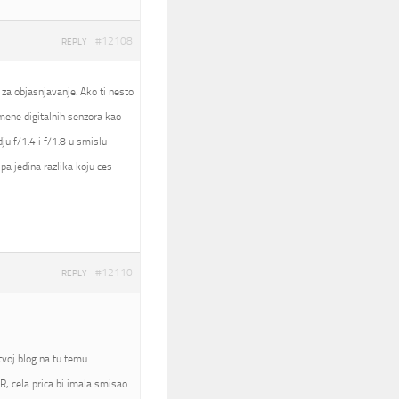
#12108
REPLY
 za objasnjavanje. Ako ti nesto
nomene digitalnih senzora kao
ju f/1.4 i f/1.8 u smislu
pa jedina razlika koju ces
#12110
REPLY
voj blog na tu temu.
, cela prica bi imala smisao.