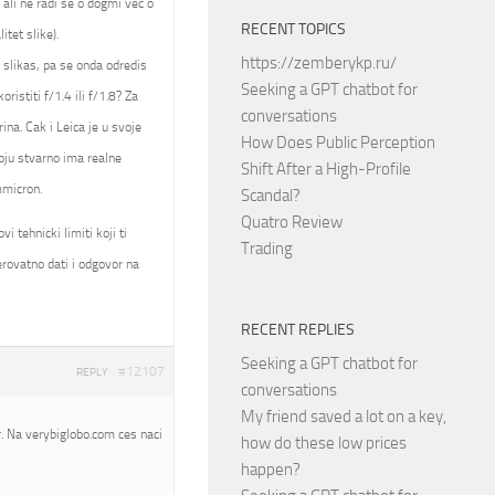
 ali ne radi se o dogmi vec o
RECENT TOPICS
itet slike).
https://zemberykp.ru/
a slikas, pa se onda odredis
Seeking a GPT chatbot for
istiti f/1.4 ili f/1.8? Za
conversations
ina. Cak i Leica je u svoje
How Does Public Perception
oju stvarno ima realne
Shift After a High-Profile
mmicron.
Scandal?
Quatro Review
 tehnicki limiti koji ti
Trading
rovatno dati i odgovor na
RECENT REPLIES
Seeking a GPT chatbot for
#12107
REPLY
conversations
My friend saved a lot on a key,
. Na verybiglobo.com ces naci
how do these low prices
happen?