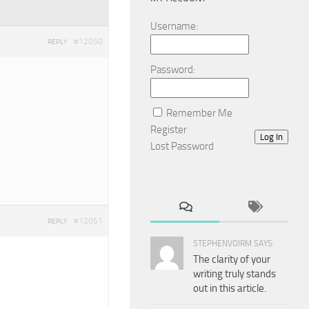
Username:
#12050
REPLY
Password:
Remember Me
Register
Log In
Lost Password
#12051
REPLY
STEPHENVOIRM SAYS:
The clarity of your
writing truly stands
out in this article.