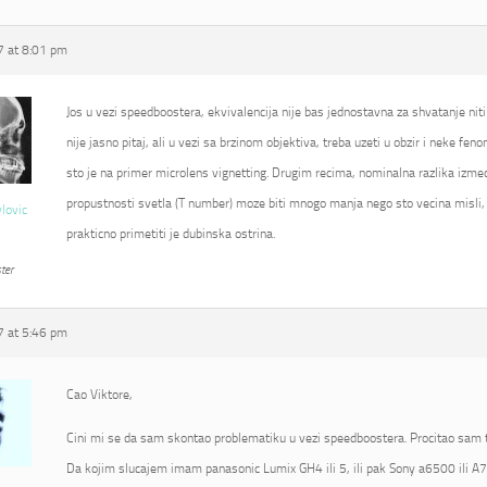
 at 8:01 pm
Jos u vezi speedboostera, ekvivalencija nije bas jednostavna za shvatanje niti
nije jasno pitaj, ali u vezi sa brzinom objektiva, treba uzeti u obzir i neke fe
sto je na primer microlens vignetting. Drugim recima, nominalna razlika izmed
propustnosti svetla (T number) moze biti mnogo manja nego sto vecina misli, 
vlovic
prakticno primetiti je dubinska ostrina.
ter
 at 5:46 pm
Cao Viktore,
Cini mi se da sam skontao problematiku u vezi speedboostera. Procitao sam t
Da kojim slucajem imam panasonic Lumix GH4 ili 5, ili pak Sony a6500 ili A7R