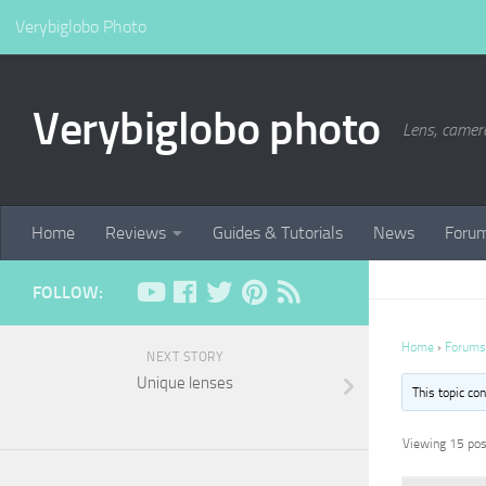
Verybiglobo Photo
Verybiglobo photo
Lens, camer
Home
Reviews
Guides & Tutorials
News
Foru
FOLLOW:
Home
›
Forums
NEXT STORY
Unique lenses
This topic co
Viewing 15 post