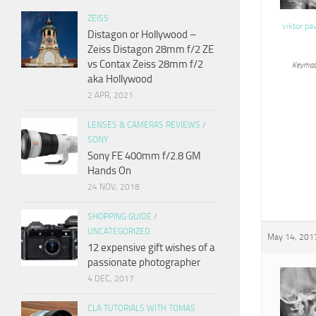
ZEISS
viktor pa
Distagon or Hollywood –
Zeiss Distagon 28mm f/2 ZE
vs Contax Zeiss 28mm f/2
Keymas
aka Hollywood
2 APR, 2021
LENSES & CAMERAS REVIEWS
/
SONY
Sony FE 400mm f/2.8 GM
Hands On
24 NOV, 2018
SHOPPING GUIDE
/
UNCATEGORIZED
May 14, 2017
12 expensive gift wishes of a
passionate photographer
4 DEC, 2017
CLA TUTORIALS WITH TOMAS