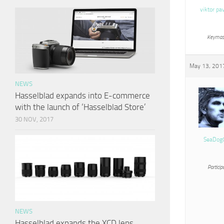
viktor pa
Keymas
May 13, 2017
NEWS
Hasselblad expands into E-commerce
with the launch of ‘Hasselblad Store’
30 NOV, 2017
SeaDog
Particip
NEWS
Hasselblad expands the XCD lens