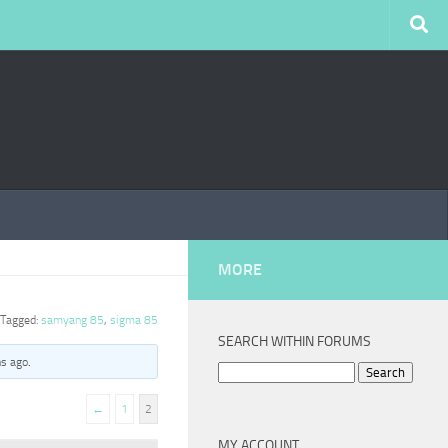
MORE
Tagged:
samyang 85
,
sigma 85
SEARCH WITHIN FORUMS
hs ago
.
Search
for:
←
1
2
MY ACCOUNT