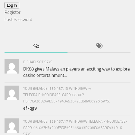
Log In
Register
Lost Password
DICHAELSOT SAYS:
DK88 gives Malaysian players an exciting way to explore
casino entertainment...
YOUR BALANCE: $39,437.13 WITHDRAW ⇒
TELEGRA.PH/COINBASE-CARD-08-06?
HS=7CA20D24AB5E71943453E42CB58A8099& SAYS:
ef7qg9
YOUR BALANCE: $39,437.17 WITHDRAW TELEGRA.PH/COINBASE-
CARD-08-06?HS=C09FBDE5CE445013D70AC06EADC431D1&
SAYS: