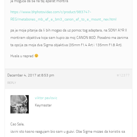
je moguce da se na taj aparat montira
https://www.bhphotovideo.com/c/product/983747-
REG/metabones_mb_ef_e_bm3_canon_ef_to_e_mount_nex.html
pa je moje pitanje da li bih mogao da uz pomoc tog adaptera, na SONY A7R II
montiram objektive koje sam kupio za moj CANON 80D. Posebno me zanima
ta opcija za moja dva Sigma objektiva (35mm f1.4 Art i 135mm f1.8 Art).
Hvala u napred
December 4, 2017 at 8:53 pm
#12377
REPLY
viktor pavlovic
Keymaster
Cao Sale,
izvini sto kasno reagujem bio sam u guzvi. Obe Sigme mozes da koristis sa