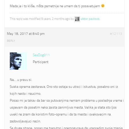
Mada je i to kliše, ništa pametnije ne umem da ti posavetujem
This reply was modified 9 years, 2 months ago by
viktor pavlovic
.
May 18, 2017 at 8:40 pm
#12113
REPLY
SeaDog011
Participant
Ne,…u pravu si.
Svaka oprema zastareva. Ono sto ostaje su utisci i iskustva, posebno oni iz
kojih nesto i naucimo.
Posao mi je takav da bar sa putovanjima nemam problema u poslednje vreme i
uspevam da posetim neka zaista zanimljiva mesta. Velika je steta sto (jos
uvek) ne znam da koristim foto-opremu i da ta mesta i ovekovecim na
zadovoljavajuci nacin.
Sa druge strane, posao me trenutno i onemogucava da unapredim svoja znanja.