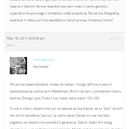
rezerve s obzirom da sve recenzije koje sam video o njemu govore u
superlativima pre svega u kontekstu video produkcije. Sto se tice fotografije,
recenzije mi deluju prilicno neubedljivo. kakvo je tvoje misljenje o tome?
May 18, 2017 at 8:28 pm
#12111
REPLY
viktor pavlovic
Keymaster
Sto se tice speed boostera, mozes da nadjes i mnogo jeftinije a sasvim
zadovoljavajuce verzije osim Metabones. Mislim da sam u poslednjem clanku
testirao Zhongyi Lens Turbo II koji kosta nesto preko 100 USD.
To sto si citao o objektivima koji se zatvore za dve blende, da su “bolji” od onih
sto na tim blendama “pocinju” je vazilo nekad. Danas to vise nije tako,
pogotovu sa objektivima poslednjih generacija. Opticki dizajn bilo kojeg