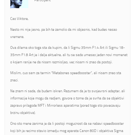
Participant
Cao Viktore,
Nesto mi nije jasno, pa bih te zamolio da mi objasnis, kad budes nasao
vremena.
Ova dilema oko toga sta da kupim, da li Sigmu 35mm F1.4 Art ili Sigmu 18-
35mm F1.8 Art je i dalje aktuelna, ali tu se sada umesao jedan novi momenat
o kojem ranije ne da nisam razmisljao, vec nisam ni znao da postoji.
Mislim, cuo sam za termin “Metabones speedbooster”, ali nisam znao sta
znaci.
Ne znam ni sada, da budem iskren. Razumem da je to svojevrsni adapter, ali
informacije koje mogu da nadjem, govore o tome da je svrha da se objektivi
zapravo prilagode MFT i Mirrorless aparatima (pored toga sto povecavaju
brzinu objektiva).
Ono sto mene zanima je da li postoji mogucnost da se nabavi speedbooster
koji bih ja recimo stavio izmedju mog aparata Canon 80D i objektiva Sigma