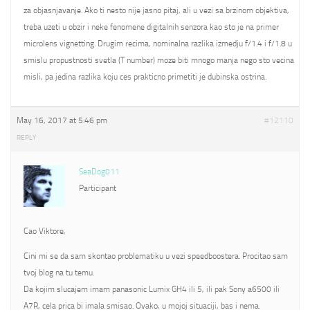
za objasnjavanje. Ako ti nesto nije jasno pitaj, ali u vezi sa brzinom objektiva,
treba uzeti u obzir i neke fenomene digitalnih senzora kao sto je na primer
microlens vignetting. Drugim recima, nominalna razlika izmedju f/1.4 i f/1.8 u
smislu propustnosti svetla (T number) moze biti mnogo manja nego sto vecina
misli, pa jedina razlika koju ces prakticno primetiti je dubinska ostrina.
May 16, 2017 at 5:46 pm
#12110
REPLY
SeaDog011
Participant
Cao Viktore,
Cini mi se da sam skontao problematiku u vezi speedboostera. Procitao sam
tvoj blog na tu temu.
Da kojim slucajem imam panasonic Lumix GH4 ili 5, ili pak Sony a6500 ili
A7R, cela prica bi imala smisao. Ovako, u mojoj situaciji, bas i nema.