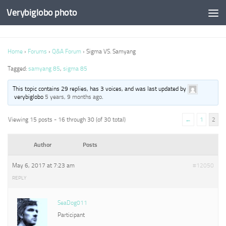
Verybiglobo photo
Home
›
Forums
›
Q&A Forum
›
Sigma VS. Samyang
Tagged:
samyang 85
,
sigma 85
This topic contains 29 replies, has 3 voices, and was last updated by
verybiglobo
5 years, 9 months ago
.
Viewing 15 posts - 16 through 30 (of 30 total)
←
1
2
Author
Posts
May 6, 2017 at 7:23 am
#12050
REPLY
SeaDog011
Participant