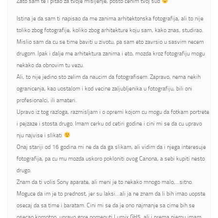
Zato sam te i pitao za tvoje misljenje, posto cenim tvoj sud
Istina je da sam ti napisao da me zanima arhitektonska fotografija, ali to nije
toliko zbog fotografije, koliko zbog arhitekture koju sam, kako znas, studirao.
Mislio sam da cu se time baviti u zivotu, pa sam eto zavrsio u sasvim necem
drugom. Ipak i dalje me arhitektura zanima i eto, mozda kroz fotografiju mogu
nekako da obnovim tu vezu.
Ali, to nije jedino sto zelim da naucim da fotografisem. Zapravo, nema nekih
ogranicenja, kao uostalom i kod vecine zaljubljenika u fotografiju, bili oni
profesionalci, ili amateri.
Upravo iz tog razloga, razmisljam i o opremi kojom cu mogu da fotkam portrete
i pejzaze i stosta drugo. Imam cerku od cetiri godine i cini mi se da cu upravo
nju najvise i slikati
Onaj stariji od 16 godina mi ne da da ga slikam, ali vidim da i njega interesuje
fotografija, pa cu mu mozda uskoro pokloniti ovog Canona, a sebi kupiti nesto
drugo.
Znam da ti volis Sony aparate, ali meni je to nekako mnogo malo,…sitno.
Moguce da im je to prednost, jer su laksi…ali ja ne znam da li bih imao uopste
osecaj da sa time i baratam. Cini mi se da je ono najmanje sa cime bih se
osecao komotno, upravo gore pomenuti Lumix GH5, ali i prema njemu imam