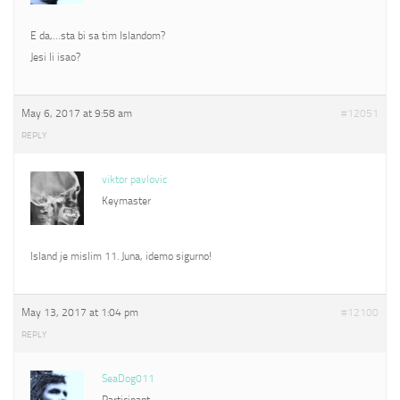
E da,…sta bi sa tim Islandom?
Jesi li isao?
May 6, 2017 at 9:58 am
#12051
REPLY
viktor pavlovic
Keymaster
Island je mislim 11. Juna, idemo sigurno!
May 13, 2017 at 1:04 pm
#12100
REPLY
SeaDog011