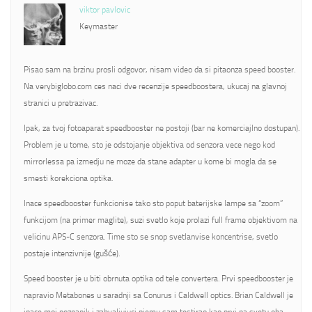
viktor pavlovic
Keymaster
Pisao sam na brzinu prosli odgovor, nisam video da si pitaonza speed booster.
Na verybiglobo.com ces naci dve recenzije speedboostera, ukucaj na glavnoj
stranici u pretrazivac.
Ipak, za tvoj fotoaparat speedbooster ne postoji (bar ne komerciajlno dostupan).
Problem je u tome, sto je odstojanje objektiva od senzora vece nego kod
mirrorlessa pa izmedju ne moze da stane adapter u kome bi mogla da se
smesti korekciona optika.
Inace speedbooster funkcionise tako sto poput baterijske lampe sa “zoom”
funkcijom (na primer maglite), suzi svetlo koje prolazi full frame objektivom na
velicinu APS-C senzora. Time sto se snop svetlanvise koncentrise, svetlo
postaje intenzivnije (gušće).
Speed booster je u biti obrnuta optika od tele convertera. Prvi speedbooster je
napravio Metabones u saradnji sa Conurus i Caldwell optics. Brian Caldwell je