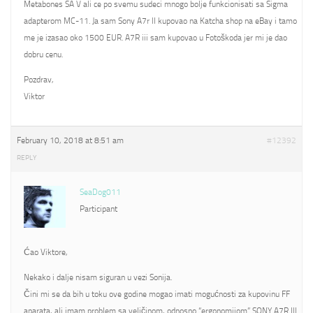
Metabones SA V ali ce po svemu sudeci mnogo bolje funkcionisati sa Sigma
adapterom MC-11. Ja sam Sony A7r II kupovao na Katcha shop na eBay i tamo
me je izasao oko 1500 EUR. A7R iii sam kupovao u Fotoškoda jer mi je dao
dobru cenu.
Pozdrav,
Viktor
February 10, 2018 at 8:51 am
#12392
REPLY
SeaDog011
Participant
Ćao Viktore,
Nekako i dalje nisam siguran u vezi Sonija.
Čini mi se da bih u toku ove godine mogao imati mogućnosti za kupovinu FF
aparata, ali imam problem sa veličinom, odnosno “ergonomijom” SONY A7R III