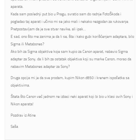
aparata.
Kada sam poslednji put bio u Pragu, svratio sam do radnje FotoŠkoda i
pogledao taj aparat i učinio mi se jako mali i nekako nezgodan za rukovanje.
Pretpostavljam da je sve stvar navike, ali ipak…
E sad, ono što me zanima je da li se, šta i kako gubi korišćenjem adaptera, bilo
Sigma ili Metabones?
Ako bih za Sigma objektive koje sam kupio za Canon aparat, nabavio Sigma
adapter za Sony, da li bih za ostatak objektiva koji su marke Canon, morao da
nabavim Metabones adapter za Sony?
Druga opcija mi je da sve prodam, kupim Nikon d850 i krenem ispočetka sa
objektivima.
Šteta što Canon već jednom ne izbaci neki aparat koji bi bio u klasi ovih Sony i
Nikon aparata!
Pozdrav iz Atine
Saša