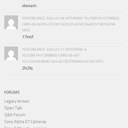
xke4em
YOUR BALANCE: $39,437.96 WITHDRAW TELEGRA.PH/COINBASE-
CARD-08-06?HS=CD78574ED32F45C9CC84A92515B7EA79&
SAYS:
17inof
YOUR BALANCE: $39,437.21 WITHDRAW ➜
TELEGRA.PH/COINBASE-CARD-08-06?
HS=C054A93B08210444E15ECFE8A8D49476& SAYS:
2lv2lq
FORUMS
Legacy lenses
Open Talk
Q&A Forum
Sony Alpha A7 Cameras