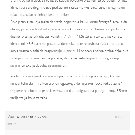
U principu sam uvek za to da se kupuju objektivi pravljeni za odredjeni format
ali ne radi se o dogmi vec o prakticnim razlozima (velicina, cena i u najmanju
ruku slican ako ne inbolji kvalitet slike).
Prvo pitanje na koje treba da trazis odgovor je kakvu vrstu fotografije zelis da
slikas, pa se onda odredis prema tehnickim zahtevima. 35mm nije portretna
duzina, pitanje je kada ces koristiti f/1.4 ili f/1.8? Za arhitekturu se koriste
blende od f/5,6 da bi se povecala dubinska i plosna ostrina. Cak i Leica je u
svoje vreme pisala da preporucuju kupovinu i koriscenje takve brzine objektiva
za koju stvarno ima realne potrebe, dakle ne treba kupovati mnogo skuplji
summilux ako je dovoljan summicron.
Posto vec imas sirokougaone objektive – u cemu te ogranicavaju, koji su
njihovi tehnicki limiti koji ti onemogucavaju da napravis fotku kakvu zelis?
Odgovor na obo pitanje ce ti verovatno dati i odgovor na pitanje – koja 35mm
varijanta je bolja za tebe.
May 14, 2017 at 7:55 pm
#12107
REPLY