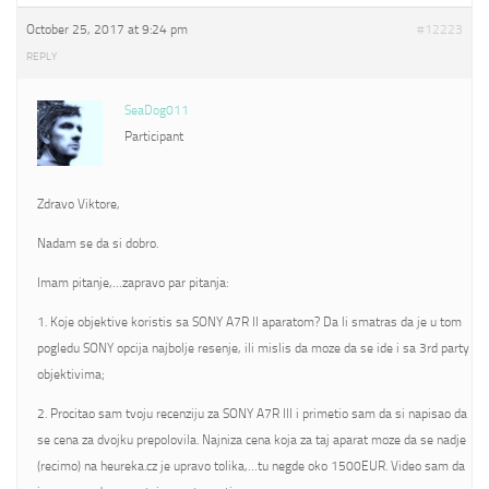
October 25, 2017 at 9:24 pm
#12223
REPLY
SeaDog011
Participant
Zdravo Viktore,
Nadam se da si dobro.
Imam pitanje,…zapravo par pitanja:
1. Koje objektive koristis sa SONY A7R II aparatom? Da li smatras da je u tom
pogledu SONY opcija najbolje resenje, ili mislis da moze da se ide i sa 3rd party
objektivima;
2. Procitao sam tvoju recenziju za SONY A7R III i primetio sam da si napisao da
se cena za dvojku prepolovila. Najniza cena koja za taj aparat moze da se nadje
(recimo) na heureka.cz je upravo tolika,…tu negde oko 1500EUR. Video sam da