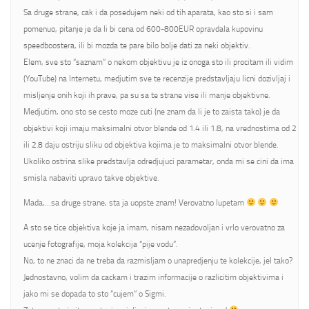
Sa druge strane, cak i da posedujem neki od tih aparata, kao sto si i sam
pomenuo, pitanje je da li bi cena od 600-800EUR opravdala kupovinu
speedboostera, ili bi mozda te pare bilo bolje dati za neki objektiv.
Elem, sve sto “saznam” o nekom objektivu je iz onoga sto ili procitam ili vidim
(YouTube) na Internetu, medjutim sve te recenzije predstavljaju licni dozivljaj i
misljenje onih koji ih prave, pa su sa te strane vise ili manje objektivne.
Medjutim, ono sto se cesto moze cuti (ne znam da li je to zaista tako) je da
objektivi koji imaju maksimalni otvor blende od 1.4 ili 1.8, na vrednostima od 2
ili 2.8 daju ostriju sliku od objektiva kojima je to maksimalni otvor blende.
Ukoliko ostrina slike predstavlja odredjujuci parametar, onda mi se cini da ima
smisla nabaviti upravo takve objektive.
Mada,…sa druge strane, sta ja uopste znam! Verovatno lupetam
A sto se tice objektiva koje ja imam, nisam nezadovoljan i vrlo verovatno za
ucenje fotografije, moja kolekcija “pije vodu”.
No, to ne znaci da ne treba da razmisljam o unapredjenju te kolekcije, jel tako?
Jednostavno, volim da cackam i trazim informacije o razlicitim objektivima i
jako mi se dopada to sto “cujem” o Sigmi.