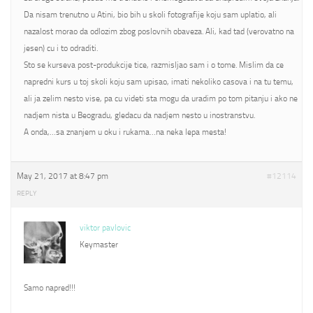
Da nisam trenutno u Atini, bio bih u skoli fotografije koju sam uplatio, ali
nazalost morao da odlozim zbog poslovnih obaveza. Ali, kad tad (verovatno na
jesen) cu i to odraditi.
Sto se kurseva post-produkcije tice, razmisljao sam i o tome. Mislim da ce
napredni kurs u toj skoli koju sam upisao, imati nekoliko casova i na tu temu,
ali ja zelim nesto vise, pa cu videti sta mogu da uradim po tom pitanju i ako ne
nadjem nista u Beogradu, gledacu da nadjem nesto u inostranstvu.
A onda,…sa znanjem u oku i rukama…na neka lepa mesta!
May 21, 2017 at 8:47 pm
#12114
REPLY
viktor pavlovic
Keymaster
Samo napred!!!