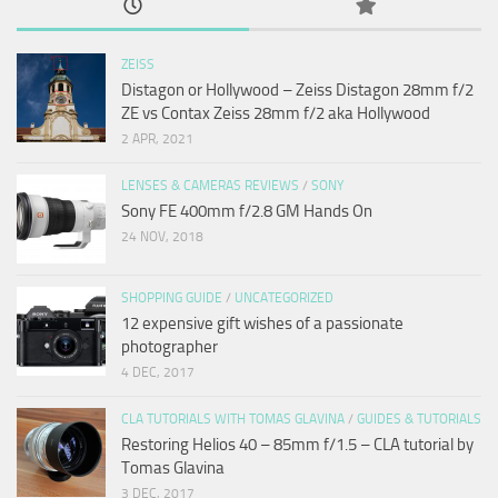
ZEISS
Distagon or Hollywood – Zeiss Distagon 28mm f/2
ZE vs Contax Zeiss 28mm f/2 aka Hollywood
2 APR, 2021
LENSES & CAMERAS REVIEWS
/
SONY
Sony FE 400mm f/2.8 GM Hands On
24 NOV, 2018
SHOPPING GUIDE
/
UNCATEGORIZED
12 expensive gift wishes of a passionate
photographer
4 DEC, 2017
CLA TUTORIALS WITH TOMAS GLAVINA
/
GUIDES & TUTORIALS
Restoring Helios 40 – 85mm f/1.5 – CLA tutorial by
Tomas Glavina
3 DEC, 2017