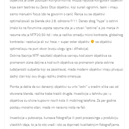
objektiva je uvek podlozan kompromisima. Mozda najbolje korigovani objektivi
koje sam testirao su Zeiss Otus objektivi, koji sunali ogromni, teski i imaju
samo manualni focus (da ne govorim o ceni). Ranije su se objektivi
optimalizovali za blende oko 2.8, odnosno f/11. Danas zbog “hypa” o ostrini
(malo ko na forumima uopste razume sta je u stvari “ostrina” a jos manje ih
razume sta je MTF20,50 itd. i sta je razlika izmedju micro kontrasta, globalnog
kontrasta i rezolucije ali svi hoce – super ostar objektiv
se objektivi
optimalizuju na puni otvor (svoju ulogu igra i difrakcija).
Ostrina (tacnije MTF rezultati) objektiva variraju kod zoom objektiva sa
promenom zizne daljine a kod svih objektiva sa promenom plana ostrine
(udaljenosti subjekta koji se zaostrava), mada moderni objektivi imaju plivajuci
zadnji clan koji ovu drugu razliku znatno smanjuje.
Pointa je dakle da svi danasnji objektivi su vrlo “ostri” u sredini slike vec od
otvorene blende, razlike treba traziti drugde. Investicije u tehniku pa i u
objektive su slicne kupovini novih kola ili mobilnog telefona. Za par godina
postaju moralno stari, mada im naravno nista ne fali.
Investicije u putovanja, kurseve fotografije ili post processinga u produkciju
vlastitih ideja, to je to sto vredi i sto ce doprineti kvalitetnijim fotografijama.