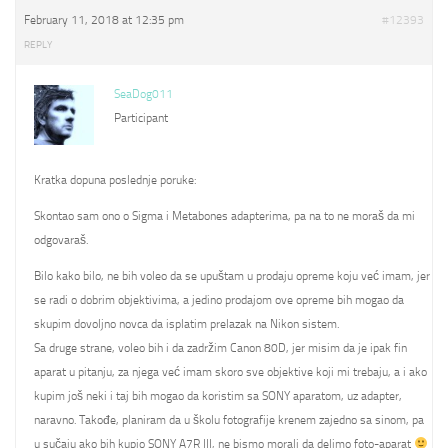
February 11, 2018 at 12:35 pm
#12393
REPLY
SeaDog011
Participant
Kratka dopuna poslednje poruke:
Skontao sam ono o Sigma i Metabones adapterima, pa na to ne moraš da mi
odgovaraš.
Bilo kako bilo, ne bih voleo da se upuštam u prodaju opreme koju već imam, jer
se radi o dobrim objektivima, a jedino prodajom ove opreme bih mogao da
skupim dovoljno novca da isplatim prelazak na Nikon sistem.
Sa druge strane, voleo bih i da zadržim Canon 80D, jer misim da je ipak fin
aparat u pitanju, za njega već imam skoro sve objektive koji mi trebaju, a i ako
kupim još neki i taj bih mogao da koristim sa SONY aparatom, uz adapter,
naravno. Takođe, planiram da u školu fotografije krenem zajedno sa sinom, pa
u sučaju ako bih kupio SONY A7R III, ne bismo morali da delimo foto-aparat