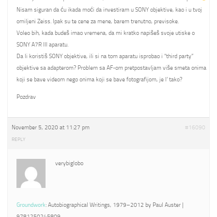
Nisam siguran da ću ikada moći da investiram u SONY objektive, kao i u tvoj
omiljeni Zeiss. Ipak su te cene za mene, barem trenutno, previsoke.
Voleo bih, kada budeš imao vremena, da mi kratko napišeš svoje utiske o
SONY A7R III aparatu.
Da li koristiš SONY objektive, ili si na tom aparatu isprobao i “third party”
objektive sa adapterom? Problem sa AF-om pretpostavljam više smeta onima
koji se bave videom nego onima koji se bave fotografijom, je l’ tako?
Pozdrav
November 5, 2020 at 11:27 pm
#16090
REPLY
verybiglobo
Groundwork
: Autobiographical Writings, 1979–2012 by Paul Auster |
9781250245809