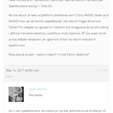
inace moj poznanik i zahvaljujuci njemu sam testirao kao prvi na svetu oba
Speedboostera (verzija I i Ultra (II))
Ako se odlucis za neku od platformi (savetovao sam ti Sony A6000, danas je to
A6500) moci ces da koristis speedbooster. Isto tako bi mogao da koristis
Techart Pro, adapter sa ugradjenim motorom koji omogucava da koristis starije
i jeftinije manualne objektive u autofocus modu (naravno, AF nije super brz ali
ja ovaj adapter obozavam, jer uglavnom slikam sa starim manualnim
objektivima.)
Moje pitanje je opet – zasto ti treba f/1.4 kod 35mm objektiva?
May 14, 2017 at 8:01 pm
#12108
REPLY
viktor pavlovic
Keymaster
Jos u vezi speedboostera, ekvivalencija nije bas jednostavna za shvatanje niti