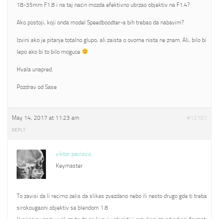
18-35mm F1.8 i na taj nacin mozda efektivno ubrzao objektiv na F1.4?
Ako postoji, koji onda model Speedboodter-a bih trebao da nabavim?
Izvini ako je pitanje totalno glupo, ali zaista o ovome nista ne znam. Ali, bilo bi
lepo ako bi to bilo moguce
Hvala unapred.
Pozdrav od Sase
May 14, 2017 at 11:23 am
#12101
REPLY
viktor pavlovic
Keymaster
To zavisi da li recimo zelis da slikas zvezdano nebo ili nesto drugo gde ti treba
sirokougaoni objektiv sa blendom 1.8