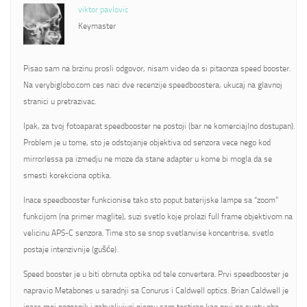
viktor pavlovic
Keymaster
Pisao sam na brzinu prosli odgovor, nisam video da si pitaonza speed booster.
Na verybiglobo.com ces naci dve recenzije speedboostera, ukucaj na glavnoj
stranici u pretrazivac.
Ipak, za tvoj fotoaparat speedbooster ne postoji (bar ne komerciajlno dostupan).
Problem je u tome, sto je odstojanje objektiva od senzora vece nego kod
mirrorlessa pa izmedju ne moze da stane adapter u kome bi mogla da se
smesti korekciona optika.
Inace speedbooster funkcionise tako sto poput baterijske lampe sa “zoom”
funkcijom (na primer maglite), suzi svetlo koje prolazi full frame objektivom na
velicinu APS-C senzora. Time sto se snop svetlanvise koncentrise, svetlo
postaje intenzivnije (gušće).
Speed booster je u biti obrnuta optika od tele convertera. Prvi speedbooster je
napravio Metabones u saradnji sa Conurus i Caldwell optics. Brian Caldwell je