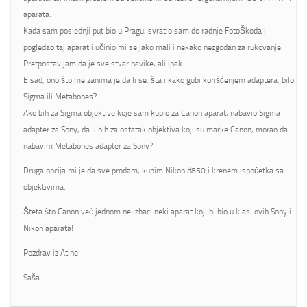
aparata.
Kada sam poslednji put bio u Pragu, svratio sam do radnje FotoŠkoda i
pogledao taj aparat i učinio mi se jako mali i nekako nezgodan za rukovanje.
Pretpostavljam da je sve stvar navike, ali ipak…
E sad, ono što me zanima je da li se, šta i kako gubi korišćenjem adaptera, bilo
Sigma ili Metabones?
Ako bih za Sigma objektive koje sam kupio za Canon aparat, nabavio Sigma
adapter za Sony, da li bih za ostatak objektiva koji su marke Canon, morao da
nabavim Metabones adapter za Sony?
Druga opcija mi je da sve prodam, kupim Nikon d850 i krenem ispočetka sa
objektivima.
Šteta što Canon već jednom ne izbaci neki aparat koji bi bio u klasi ovih Sony i
Nikon aparata!
Pozdrav iz Atine
Saša