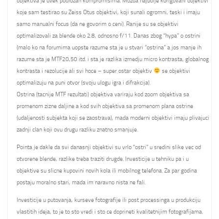
objektiva je uvek podlozan kompromisima. Mozda najbolje korigovani objektivi
koje sam testirao su Zeiss Otus objektivi, koji sunali ogromni, teski i imaju
samo manualni focus (da ne govorim o ceni). Ranije su se objektivi
optimalizovali za blende oko 2.8, odnosno f/11. Danas zbog “hypa” o ostrini
(malo ko na forumima uopste razume sta je u stvari “ostrina” a jos manje ih
razume sta je MTF20,50 itd. i sta je razlika izmedju micro kontrasta, globalnog
kontrasta i rezolucije ali svi hoce – super ostar objektiv
se objektivi
optimalizuju na puni otvor (svoju ulogu igra i difrakcija).
Ostrina (tacnije MTF rezultati) objektiva variraju kod zoom objektiva sa
promenom zizne daljine a kod svih objektiva sa promenom plana ostrine
(udaljenosti subjekta koji se zaostrava), mada moderni objektivi imaju plivajuci
zadnji clan koji ovu drugu razliku znatno smanjuje.
Pointa je dakle da svi danasnji objektivi su vrlo “ostri” u sredini slike vec od
otvorene blende, razlike treba traziti drugde. Investicije u tehniku pa i u
objektive su slicne kupovini novih kola ili mobilnog telefona. Za par godina
postaju moralno stari, mada im naravno nista ne fali.
Investicije u putovanja, kurseve fotografije ili post processinga u produkciju
vlastitih ideja, to je to sto vredi i sto ce doprineti kvalitetnijim fotografijama.