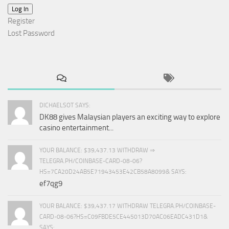
Log In
Register
Lost Password
DICHAELSOT SAYS:
DK88 gives Malaysian players an exciting way to explore
casino entertainment...
YOUR BALANCE: $39,437.13 WITHDRAW ⇒
TELEGRA.PH/COINBASE-CARD-08-06?
HS=7CA20D24AB5E71943453E42CB58A8099& SAYS:
ef7qg9
YOUR BALANCE: $39,437.17 WITHDRAW TELEGRA.PH/COINBASE-
CARD-08-06?HS=C09FBDE5CE445013D70AC06EADC431D1&
SAYS: