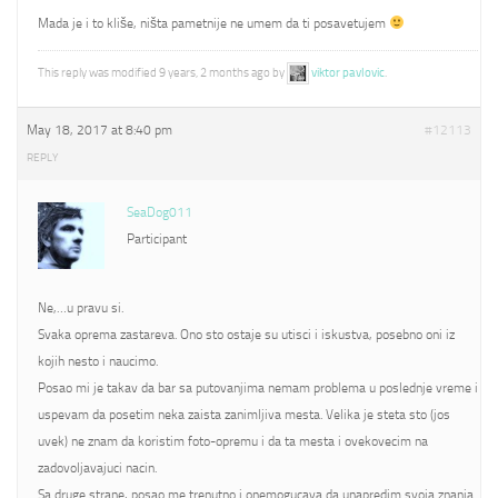
Mada je i to kliše, ništa pametnije ne umem da ti posavetujem
This reply was modified 9 years, 2 months ago by
viktor pavlovic
.
May 18, 2017 at 8:40 pm
#12113
REPLY
SeaDog011
Participant
Ne,…u pravu si.
Svaka oprema zastareva. Ono sto ostaje su utisci i iskustva, posebno oni iz
kojih nesto i naucimo.
Posao mi je takav da bar sa putovanjima nemam problema u poslednje vreme i
uspevam da posetim neka zaista zanimljiva mesta. Velika je steta sto (jos
uvek) ne znam da koristim foto-opremu i da ta mesta i ovekovecim na
zadovoljavajuci nacin.
Sa druge strane, posao me trenutno i onemogucava da unapredim svoja znanja.