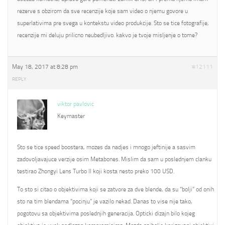
rezerve s obzirom da sve recenzije koje sam video o njemu govore u
superlativima pre svega u kontekstu video produkcije. Sto se tice fotografije,
recenzije mi deluju prilicno neubedljivo. kakvo je tvoje misljenje o tome?
May 18, 2017 at 8:28 pm
#12111
REPLY
viktor pavlovic
Keymaster
Sto se tice speed boostera, mozes da nadjes i mnogo jeftinije a sasvim
zadovoljavajuce verzije osim Metabones. Mislim da sam u poslednjem clanku
testirao Zhongyi Lens Turbo II koji kosta nesto preko 100 USD.
To sto si citao o objektivima koji se zatvore za dve blende, da su “bolji” od onih
sto na tim blendama “pocinju” je vazilo nekad. Danas to vise nije tako,
pogotovu sa objektivima poslednjih generacija. Opticki dizajn bilo kojeg