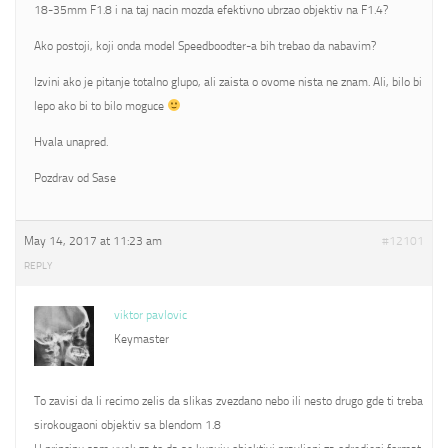
18-35mm F1.8 i na taj nacin mozda efektivno ubrzao objektiv na F1.4?
Ako postoji, koji onda model Speedboodter-a bih trebao da nabavim?
Izvini ako je pitanje totalno glupo, ali zaista o ovome nista ne znam. Ali, bilo bi
lepo ako bi to bilo moguce
Hvala unapred.
Pozdrav od Sase
May 14, 2017 at 11:23 am
#12101
REPLY
viktor pavlovic
Keymaster
To zavisi da li recimo zelis da slikas zvezdano nebo ili nesto drugo gde ti treba
sirokougaoni objektiv sa blendom 1.8