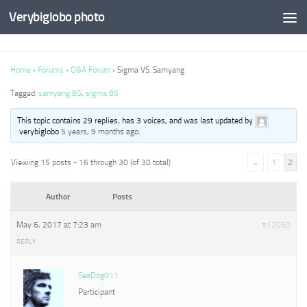
Verybiglobo photo
Home
›
Forums
›
Q&A Forum
›
Sigma VS. Samyang
Tagged:
samyang 85
,
sigma 85
This topic contains 29 replies, has 3 voices, and was last updated by
verybiglobo
5 years, 9 months ago
.
Viewing 15 posts - 16 through 30 (of 30 total)
←
1
2
Author
Posts
May 6, 2017 at 7:23 am
#12050
REPLY
SeaDog011
Participant