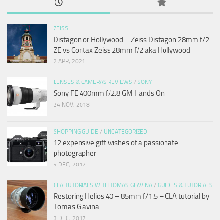
ZEISS
Distagon or Hollywood – Zeiss Distagon 28mm f/2
ZE vs Contax Zeiss 28mm f/2 aka Hollywood
2 APR, 2021
LENSES & CAMERAS REVIEWS
/
SONY
Sony FE 400mm f/2.8 GM Hands On
24 NOV, 2018
SHOPPING GUIDE
/
UNCATEGORIZED
12 expensive gift wishes of a passionate
photographer
4 DEC, 2017
CLA TUTORIALS WITH TOMAS GLAVINA
/
GUIDES & TUTORIALS
Restoring Helios 40 – 85mm f/1.5 – CLA tutorial by
Tomas Glavina
3 DEC, 2017