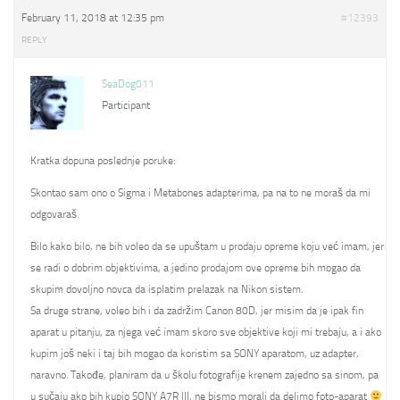
February 11, 2018 at 12:35 pm
#12393
REPLY
SeaDog011
Participant
Kratka dopuna poslednje poruke:
Skontao sam ono o Sigma i Metabones adapterima, pa na to ne moraš da mi
odgovaraš.
Bilo kako bilo, ne bih voleo da se upuštam u prodaju opreme koju već imam, jer
se radi o dobrim objektivima, a jedino prodajom ove opreme bih mogao da
skupim dovoljno novca da isplatim prelazak na Nikon sistem.
Sa druge strane, voleo bih i da zadržim Canon 80D, jer misim da je ipak fin
aparat u pitanju, za njega već imam skoro sve objektive koji mi trebaju, a i ako
kupim još neki i taj bih mogao da koristim sa SONY aparatom, uz adapter,
naravno. Takođe, planiram da u školu fotografije krenem zajedno sa sinom, pa
u sučaju ako bih kupio SONY A7R III, ne bismo morali da delimo foto-aparat