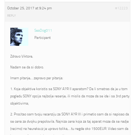
October 25, 2017 at 9:24 pm
#12223
REPLY
SeaDog011
Participant
Zdravo Viktore,
Nadam se da si dobro.
Imam pitanje,…zapravo par pitanja:
1. Koje objektive koristis sa SONY A7R II aparatom? Da li smatras da je u tom
pogledu SONY opcija najbolje resenje, ili mislis da moze da se ide i sa 3rd party
objektivima;
2. Procitao sam tvoju recenziju za SONY A7R III i primetio sam da si napisao da
se cena za dvojku prepolovila. Najniza cena koja za taj aparat moze da se nadje
(recimo) na heureka.cz je upravo tolika,…tu negde oko 1500EUR. Video sam da