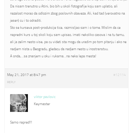
Da nisam trenutno u Atini, bio bih u skoli fotografije koju sam uplatio, ali
nazalost morao da odlozim zbog poslovnih obaveza. Ali, kad tad (verovatno na
jesen) cu i to odraditi.
Sto se kurseva post-produkcije tice, razmisljao sam i o tome. Mislim da ce
napredni kurs u toj skoli koju sam upisao, imati nekoliko casova i na tu temu,
ali ja zelim nesto vise, pa cu videti sta mogu da uradim po tom pitanju i ako ne
nadjem nista u Beogradu, gledacu da nadjem nesto u inostranstvu.
A onda,…sa znanjem u oku i rukama…na neka lepa mesta!
May 21, 2017 at 8:47 pm
#12114
REPLY
viktor pavlovic
Keymaster
Samo napred!!!