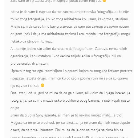
Zato sam te i pitao za tvoje misljenje, posto cenim tvoj sud
Istina je da sam ti napisao da me zanima arhitektonska fotografija, ali to nije
toliko zbog fotografije, koliko zbog arhitekture koju sam, kako znas, studirao.
Mislio sam da cu se time baviti u zivotu, pa sam eto zavrsio u sasvim necem
drugom. Ipak i dalje me arhitektura zanima i eto, mozda kroz fotografiju mogu
nekako da obnovim tu vezu.
Ali, to nije jedino sto zelim da naucim da fotografisem. Zapravo, nema nekih
ogranicenja, kao uostalom i kod vecine zaljubljenika u fotografiju, bili oni
profesionalci, ili amateri.
Upravo iz tog razloga, razmisljam i o opremi kojom cu mogu da fotkam portrete
i pejzaze i stosta drugo. Imam cerku od cetiri godine i cini mi se da cu upravo
nju najvise i slikati
Onaj stariji od 16 godina mi ne da da ga slikam, ali vidim da i njega interesuje
fotografija, pa cu mu mozda uskoro pokloniti ovog Canona, a sebi kupiti nesto
drugo.
Znam da ti volis Sony aparate, ali meni je to nekako mnogo malo,…sitno.
Moguce da im je to prednost, jer su laksi…ali ja ne znam da li bih imao uopste
osecaj da sa time i baratam. Cini mi se da je ono najmanje sa cime bih se
osecao komotno, upravo gore pomenuti Lumix GH5, ali i prema njemu imam