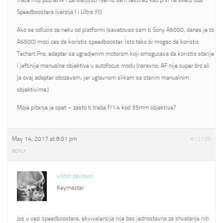
inace moj poznanik i zahvaljujuci njemu sam testirao kao prvi na svetu oba
Speedboostera (verzija I i Ultra (II))
Ako se odlucis za neku od platformi (savetovao sam ti Sony A6000, danas je to
A6500) moci ces da koristis speedbooster. Isto tako bi mogao da koristis
Techart Pro, adapter sa ugradjenim motorom koji omogucava da koristis starije
i jeftinije manualne objektive u autofocus modu (naravno, AF nije super brz ali
ja ovaj adapter obozavam, jer uglavnom slikam sa starim manualnim
objektivima.)
Moje pitanje je opet – zasto ti treba f/1.4 kod 35mm objektiva?
May 14, 2017 at 8:01 pm
#12108
REPLY
viktor pavlovic
Keymaster
Jos u vezi speedboostera, ekvivalencija nije bas jednostavna za shvatanje niti