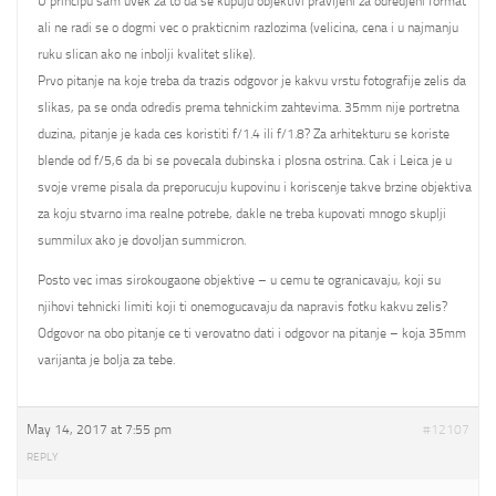
U principu sam uvek za to da se kupuju objektivi pravljeni za odredjeni format
ali ne radi se o dogmi vec o prakticnim razlozima (velicina, cena i u najmanju
ruku slican ako ne inbolji kvalitet slike).
Prvo pitanje na koje treba da trazis odgovor je kakvu vrstu fotografije zelis da
slikas, pa se onda odredis prema tehnickim zahtevima. 35mm nije portretna
duzina, pitanje je kada ces koristiti f/1.4 ili f/1.8? Za arhitekturu se koriste
blende od f/5,6 da bi se povecala dubinska i plosna ostrina. Cak i Leica je u
svoje vreme pisala da preporucuju kupovinu i koriscenje takve brzine objektiva
za koju stvarno ima realne potrebe, dakle ne treba kupovati mnogo skuplji
summilux ako je dovoljan summicron.
Posto vec imas sirokougaone objektive – u cemu te ogranicavaju, koji su
njihovi tehnicki limiti koji ti onemogucavaju da napravis fotku kakvu zelis?
Odgovor na obo pitanje ce ti verovatno dati i odgovor na pitanje – koja 35mm
varijanta je bolja za tebe.
May 14, 2017 at 7:55 pm
#12107
REPLY