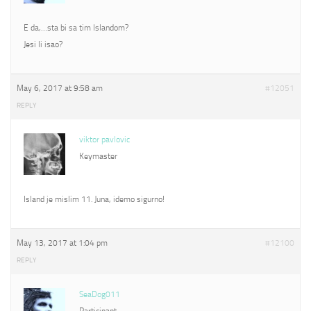
E da,…sta bi sa tim Islandom?
Jesi li isao?
May 6, 2017 at 9:58 am
#12051
REPLY
viktor pavlovic
Keymaster
Island je mislim 11. Juna, idemo sigurno!
May 13, 2017 at 1:04 pm
#12100
REPLY
SeaDog011