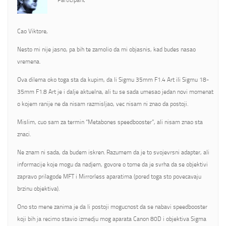
Participant
Cao Viktore,
Nesto mi nije jasno, pa bih te zamolio da mi objasnis, kad budes nasao
vremena.
Ova dilema oko toga sta da kupim, da li Sigmu 35mm F1.4 Art ili Sigmu 18-
35mm F1.8 Art je i dalje aktuelna, ali tu se sada umesao jedan novi momenat
o kojem ranije ne da nisam razmisljao, vec nisam ni znao da postoji.
Mislim, cuo sam za termin “Metabones speedbooster”, ali nisam znao sta
znaci.
Ne znam ni sada, da budem iskren. Razumem da je to svojevrsni adapter, ali
informacije koje mogu da nadjem, govore o tome da je svrha da se objektivi
zapravo prilagode MFT i Mirrorless aparatima (pored toga sto povecavaju
brzinu objektiva).
Ono sto mene zanima je da li postoji mogucnost da se nabavi speedbooster
koji bih ja recimo stavio izmedju mog aparata Canon 80D i objektiva Sigma