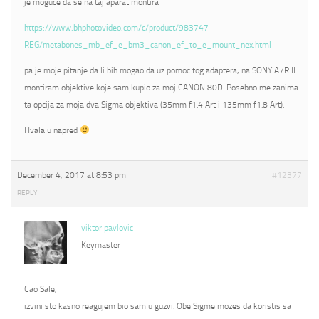
je moguce da se na taj aparat montira
https://www.bhphotovideo.com/c/product/983747-
REG/metabones_mb_ef_e_bm3_canon_ef_to_e_mount_nex.html
pa je moje pitanje da li bih mogao da uz pomoc tog adaptera, na SONY A7R II
montiram objektive koje sam kupio za moj CANON 80D. Posebno me zanima
ta opcija za moja dva Sigma objektiva (35mm f1.4 Art i 135mm f1.8 Art).
Hvala u napred
December 4, 2017 at 8:53 pm
#12377
REPLY
viktor pavlovic
Keymaster
Cao Sale,
izvini sto kasno reagujem bio sam u guzvi. Obe Sigme mozes da koristis sa