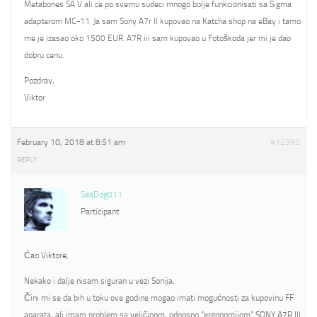
Metabones SA V ali ce po svemu sudeci mnogo bolje funkcionisati sa Sigma
adapterom MC-11. Ja sam Sony A7r II kupovao na Katcha shop na eBay i tamo
me je izasao oko 1500 EUR. A7R iii sam kupovao u Fotoškoda jer mi je dao
dobru cenu.
Pozdrav,
Viktor
February 10, 2018 at 8:51 am
#12392
REPLY
SeaDog011
Participant
Ćao Viktore,
Nekako i dalje nisam siguran u vezi Sonija.
Čini mi se da bih u toku ove godine mogao imati mogućnosti za kupovinu FF
aparata, ali imam problem sa veličinom, odnosno “ergonomijom” SONY A7R III