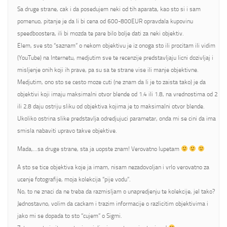
Sa druge strane, cak i da posedujem neki od tih aparata, kao sto si i sam
pomenuo, pitanje je da li bi cena od 600-800EUR opravdala kupovinu
speedboostera, ili bi mozda te pare bilo bolje dati za neki objektiv.
Elem, sve sto “saznam” o nekom objektivu je iz onoga sto ili procitam ili vidim
(YouTube) na Internetu, medjutim sve te recenzije predstavljaju licni dozivljaj i
misljenje onih koji ih prave, pa su sa te strane vise ili manje objektivne.
Medjutim, ono sto se cesto moze cuti (ne znam da li je to zaista tako) je da
objektivi koji imaju maksimalni otvor blende od 1.4 ili 1.8, na vrednostima od 2
ili 2.8 daju ostriju sliku od objektiva kojima je to maksimalni otvor blende.
Ukoliko ostrina slike predstavlja odredjujuci parametar, onda mi se cini da ima
smisla nabaviti upravo takve objektive.
Mada,…sa druge strane, sta ja uopste znam! Verovatno lupetam
A sto se tice objektiva koje ja imam, nisam nezadovoljan i vrlo verovatno za
ucenje fotografije, moja kolekcija “pije vodu”.
No, to ne znaci da ne treba da razmisljam o unapredjenju te kolekcije, jel tako?
Jednostavno, volim da cackam i trazim informacije o razlicitim objektivima i
jako mi se dopada to sto “cujem” o Sigmi.