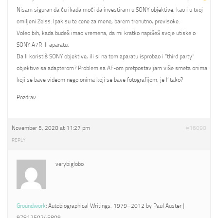
Nisam siguran da ću ikada moći da investiram u SONY objektive, kao i u tvoj
omiljeni Zeiss. Ipak su te cene za mene, barem trenutno, previsoke.
Voleo bih, kada budeš imao vremena, da mi kratko napišeš svoje utiske o
SONY A7R III aparatu.
Da li koristiš SONY objektive, ili si na tom aparatu isprobao i “third party”
objektive sa adapterom? Problem sa AF-om pretpostavljam više smeta onima
koji se bave videom nego onima koji se bave fotografijom, je l’ tako?
Pozdrav
November 5, 2020 at 11:27 pm
#16090
REPLY
verybiglobo
Groundwork
: Autobiographical Writings, 1979–2012 by Paul Auster |
9781250245809