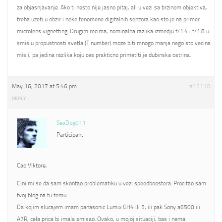
za objasnjavanje. Ako ti nesto nije jasno pitaj, ali u vezi sa brzinom objektiva,
treba uzeti u obzir i neke fenomene digitalnih senzora kao sto je na primer
microlens vignetting. Drugim recima, nominalna razlika izmedju f/1.4 i f/1.8 u
smislu propustnosti svetla (T number) moze biti mnogo manja nego sto vecina
misli, pa jedina razlika koju ces prakticno primetiti je dubinska ostrina.
May 16, 2017 at 5:46 pm
#12110
REPLY
SeaDog011
Participant
Cao Viktore,
Cini mi se da sam skontao problematiku u vezi speedboostera. Procitao sam
tvoj blog na tu temu.
Da kojim slucajem imam panasonic Lumix GH4 ili 5, ili pak Sony a6500 ili
A7R, cela prica bi imala smisao. Ovako, u mojoj situaciji, bas i nema.