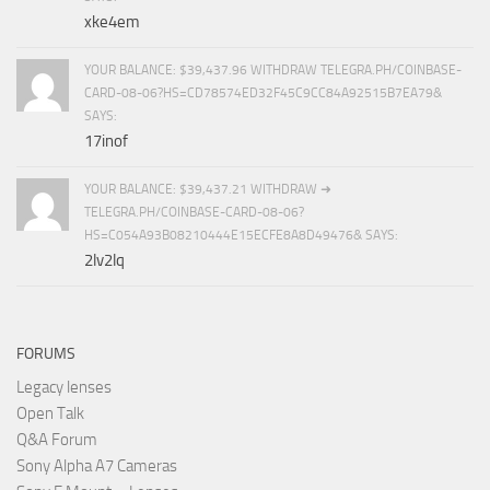
xke4em
YOUR BALANCE: $39,437.96 WITHDRAW TELEGRA.PH/COINBASE-
CARD-08-06?HS=CD78574ED32F45C9CC84A92515B7EA79&
SAYS:
17inof
YOUR BALANCE: $39,437.21 WITHDRAW ➜
TELEGRA.PH/COINBASE-CARD-08-06?
HS=C054A93B08210444E15ECFE8A8D49476& SAYS:
2lv2lq
FORUMS
Legacy lenses
Open Talk
Q&A Forum
Sony Alpha A7 Cameras