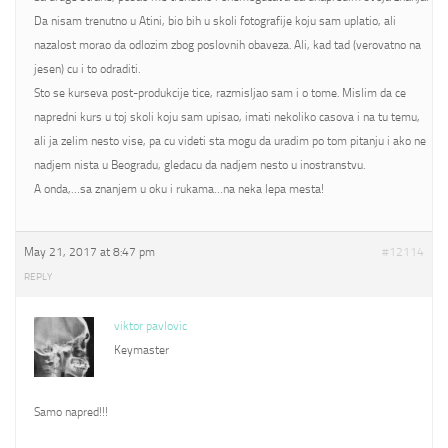
Da nisam trenutno u Atini, bio bih u skoli fotografije koju sam uplatio, ali
nazalost morao da odlozim zbog poslovnih obaveza. Ali, kad tad (verovatno na
jesen) cu i to odraditi.
Sto se kurseva post-produkcije tice, razmisljao sam i o tome. Mislim da ce
napredni kurs u toj skoli koju sam upisao, imati nekoliko casova i na tu temu,
ali ja zelim nesto vise, pa cu videti sta mogu da uradim po tom pitanju i ako ne
nadjem nista u Beogradu, gledacu da nadjem nesto u inostranstvu.
A onda,…sa znanjem u oku i rukama…na neka lepa mesta!
May 21, 2017 at 8:47 pm
#12114
REPLY
viktor pavlovic
Keymaster
Samo napred!!!