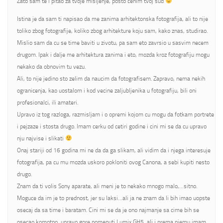
Zato sam te i pitao za tvoje misljenje, posto cenim tvoj sud
Istina je da sam ti napisao da me zanima arhitektonska fotografija, ali to nije
toliko zbog fotografije, koliko zbog arhitekture koju sam, kako znas, studirao.
Mislio sam da cu se time baviti u zivotu, pa sam eto zavrsio u sasvim necem
drugom. Ipak i dalje me arhitektura zanima i eto, mozda kroz fotografiju mogu
nekako da obnovim tu vezu.
Ali, to nije jedino sto zelim da naucim da fotografisem. Zapravo, nema nekih
ogranicenja, kao uostalom i kod vecine zaljubljenika u fotografiju, bili oni
profesionalci, ili amateri.
Upravo iz tog razloga, razmisljam i o opremi kojom cu mogu da fotkam portrete
i pejzaze i stosta drugo. Imam cerku od cetiri godine i cini mi se da cu upravo
nju najvise i slikati
Onaj stariji od 16 godina mi ne da da ga slikam, ali vidim da i njega interesuje
fotografija, pa cu mu mozda uskoro pokloniti ovog Canona, a sebi kupiti nesto
drugo.
Znam da ti volis Sony aparate, ali meni je to nekako mnogo malo,…sitno.
Moguce da im je to prednost, jer su laksi…ali ja ne znam da li bih imao uopste
osecaj da sa time i baratam. Cini mi se da je ono najmanje sa cime bih se
osecao komotno, upravo gore pomenuti Lumix GH5, ali i prema njemu imam