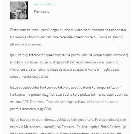
viktor pavlovic
Keymaster
Pisao sam na brzinu prosli odgovor, nisam video da si pitaonza speed booster.
Na verybiglobo.com ces naci dve recenzije speedboostera, ukucaj na glavnoj
stranici u pretrazivac.
Ipak, za tvoj fotoaparat speedbooster ne postoji (bar ne komerciajlno dostupan).
Problem je u tome, sto je odstojanje objektiva od senzora vece nego kod
mirrorlessa pa izmedju ne moze da stane adapter u kome bi mogla da se
smesti korekciona optika.
Inace speedbooster funkcionise tako sto poput baterijske lampe sa “zoom”
funkcijom (na primer maglite), suzi svetlo koje prolazi full frame objektivom na
velicinu APS-C senzora. Time sto se snop svetlanvise koncentrise, svetlo
postaje intenzivnije (gušće).
Speed booster je u biti obrnuta optika od tele convertera. Prvi speedbooster je
napravio Metabones u saradnji sa Conurus i Caldwell optics. Brian Caldwell je