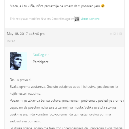
Mada je i to kliše, ništa pametnije ne umem da ti posavetujem
This reply was modified 9 years, 2 months ago by
viktor pavlovic
.
May 18, 2017 at 8:40 pm
#12113
REPLY
SeaDog011
Participant
Ne,…u pravu si.
Svaka oprema zastareva. Ono sto ostaje su utisci i iskustva, posebno oni iz
kojih nesto i naucimo.
Posao mi je takav da bar sa putovanjima nemam problema u poslednje vreme i
uspevam da posetim neka zaista zanimljiva mesta. Velika je steta sto (jos
uvek) ne znam da koristim foto-opremu i da ta mesta i ovekovecim na
zadovoljavajuci nacin.
Sa druge strane, posao me trenutno i onemogucava da unapredim svoja znanja.