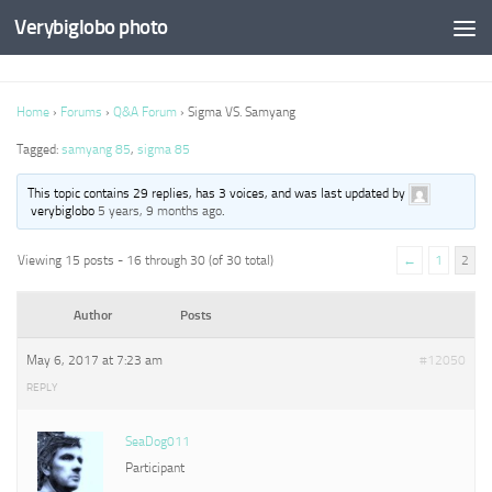
Verybiglobo photo
Home
›
Forums
›
Q&A Forum
›
Sigma VS. Samyang
Tagged:
samyang 85
,
sigma 85
This topic contains 29 replies, has 3 voices, and was last updated by
verybiglobo
5 years, 9 months ago
.
Viewing 15 posts - 16 through 30 (of 30 total)
←
1
2
Author
Posts
May 6, 2017 at 7:23 am
#12050
REPLY
SeaDog011
Participant