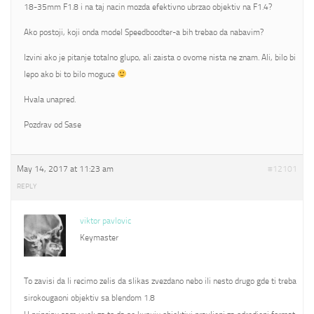
18-35mm F1.8 i na taj nacin mozda efektivno ubrzao objektiv na F1.4?
Ako postoji, koji onda model Speedboodter-a bih trebao da nabavim?
Izvini ako je pitanje totalno glupo, ali zaista o ovome nista ne znam. Ali, bilo bi
lepo ako bi to bilo moguce
Hvala unapred.
Pozdrav od Sase
May 14, 2017 at 11:23 am
#12101
REPLY
viktor pavlovic
Keymaster
To zavisi da li recimo zelis da slikas zvezdano nebo ili nesto drugo gde ti treba
sirokougaoni objektiv sa blendom 1.8