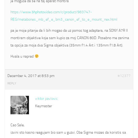
je moguce da se na taj aparat montira
https://www.bhphotovideo.com/c/product/983747-
REG/metabones_mb_ef_e_bm3_canon_ef_to_e_mount_nex.html
pa je moje pitanje da li bih mogao da uz pomoc tog adaptera, na SONY A7R II
montiram objektive koje sam kupio za moj CANON 80D. Posebno me zanima
ta opcija za moja dva Sigma objektiva (35mm f1.4 Art i 135mm f1.8 Art).
Hvala u napred
December 4, 2017 at 8:53 pm
#12377
REPLY
viktor pavlovic
Keymaster
Cao Sale,
izvini sto kasno reagujem bio sam u guzvi. Obe Sigme mozes da koristis sa