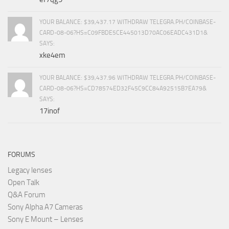
YOUR BALANCE: $39,437.17 WITHDRAW TELEGRA.PH/COINBASE-
CARD-08-06?HS=C09FBDE5CE445013D70AC06EADC431D1&
SAYS:
xke4em
YOUR BALANCE: $39,437.96 WITHDRAW TELEGRA.PH/COINBASE-
CARD-08-06?HS=CD78574ED32F45C9CC84A92515B7EA79&
SAYS:
17inof
FORUMS
Legacy lenses
Open Talk
Q&A Forum
Sony Alpha A7 Cameras
Sony E Mount – Lenses