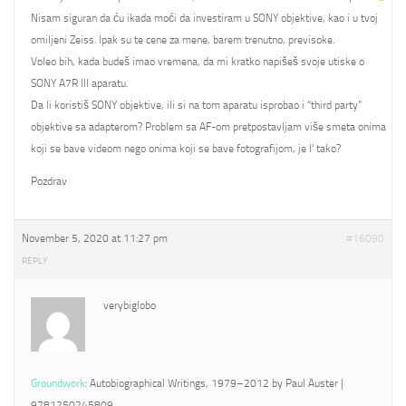
Nisam siguran da ću ikada moći da investiram u SONY objektive, kao i u tvoj
omiljeni Zeiss. Ipak su te cene za mene, barem trenutno, previsoke.
Voleo bih, kada budeš imao vremena, da mi kratko napišeš svoje utiske o
SONY A7R III aparatu.
Da li koristiš SONY objektive, ili si na tom aparatu isprobao i “third party”
objektive sa adapterom? Problem sa AF-om pretpostavljam više smeta onima
koji se bave videom nego onima koji se bave fotografijom, je l’ tako?
Pozdrav
November 5, 2020 at 11:27 pm
#16090
REPLY
verybiglobo
Groundwork
: Autobiographical Writings, 1979–2012 by Paul Auster |
9781250245809