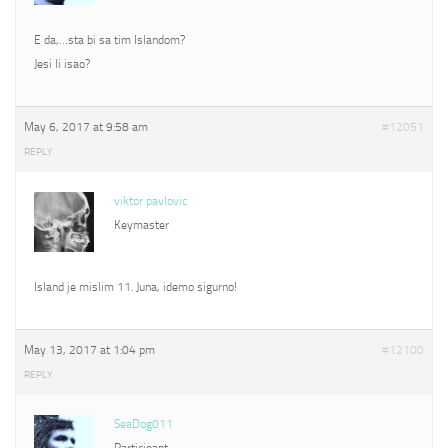
E da,…sta bi sa tim Islandom?
Jesi li isao?
May 6, 2017 at 9:58 am
#12051
REPLY
viktor pavlovic
Keymaster
Island je mislim 11. Juna, idemo sigurno!
May 13, 2017 at 1:04 pm
#12100
REPLY
SeaDog011