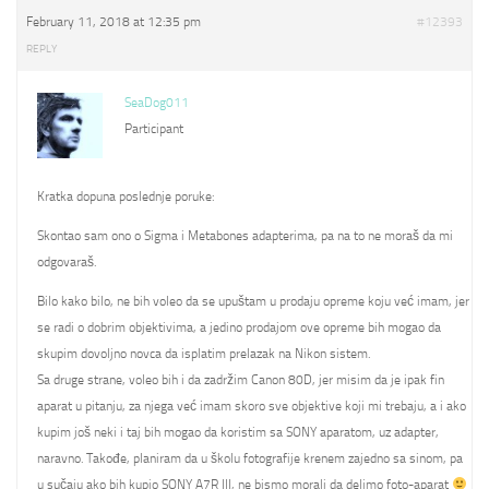
February 11, 2018 at 12:35 pm
#12393
REPLY
SeaDog011
Participant
Kratka dopuna poslednje poruke:
Skontao sam ono o Sigma i Metabones adapterima, pa na to ne moraš da mi
odgovaraš.
Bilo kako bilo, ne bih voleo da se upuštam u prodaju opreme koju već imam, jer
se radi o dobrim objektivima, a jedino prodajom ove opreme bih mogao da
skupim dovoljno novca da isplatim prelazak na Nikon sistem.
Sa druge strane, voleo bih i da zadržim Canon 80D, jer misim da je ipak fin
aparat u pitanju, za njega već imam skoro sve objektive koji mi trebaju, a i ako
kupim još neki i taj bih mogao da koristim sa SONY aparatom, uz adapter,
naravno. Takođe, planiram da u školu fotografije krenem zajedno sa sinom, pa
u sučaju ako bih kupio SONY A7R III, ne bismo morali da delimo foto-aparat