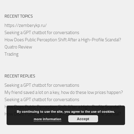
RECENT TOPICS
https://zemberykp.ru/
Seeking a GPT chatbot for conversations
How Does Public Perception Shift After a High-Profile Scandal?
Quatro Review
Trading
RECENT REPLIES
Seeking a GPT chatbot for conversations
My friend saved a lot on a key, how do these low prices happen?
Seeking a GPT chatbot for conversations
How Does Public Perception Shift After a High-Profile Scandal?
By continuing to use the site, you agree to the use of cookies.
How Does Public Perception Shift After a High-Profile Scandal?
Accept
more information