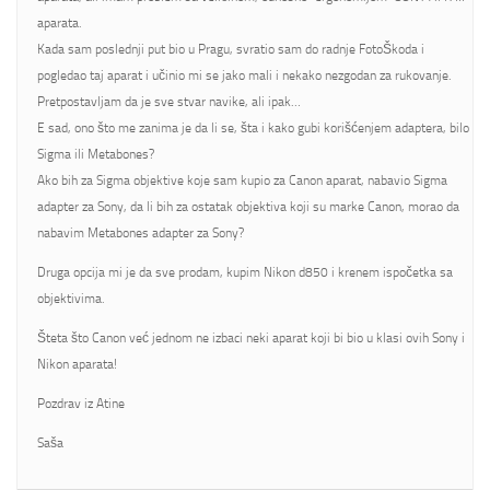
aparata.
Kada sam poslednji put bio u Pragu, svratio sam do radnje FotoŠkoda i
pogledao taj aparat i učinio mi se jako mali i nekako nezgodan za rukovanje.
Pretpostavljam da je sve stvar navike, ali ipak…
E sad, ono što me zanima je da li se, šta i kako gubi korišćenjem adaptera, bilo
Sigma ili Metabones?
Ako bih za Sigma objektive koje sam kupio za Canon aparat, nabavio Sigma
adapter za Sony, da li bih za ostatak objektiva koji su marke Canon, morao da
nabavim Metabones adapter za Sony?
Druga opcija mi je da sve prodam, kupim Nikon d850 i krenem ispočetka sa
objektivima.
Šteta što Canon već jednom ne izbaci neki aparat koji bi bio u klasi ovih Sony i
Nikon aparata!
Pozdrav iz Atine
Saša