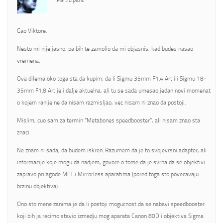
Participant
Cao Viktore,
Nesto mi nije jasno, pa bih te zamolio da mi objasnis, kad budes nasao
vremena.
Ova dilema oko toga sta da kupim, da li Sigmu 35mm F1.4 Art ili Sigmu 18-
35mm F1.8 Art je i dalje aktuelna, ali tu se sada umesao jedan novi momenat
o kojem ranije ne da nisam razmisljao, vec nisam ni znao da postoji.
Mislim, cuo sam za termin “Metabones speedbooster”, ali nisam znao sta
znaci.
Ne znam ni sada, da budem iskren. Razumem da je to svojevrsni adapter, ali
informacije koje mogu da nadjem, govore o tome da je svrha da se objektivi
zapravo prilagode MFT i Mirrorless aparatima (pored toga sto povecavaju
brzinu objektiva).
Ono sto mene zanima je da li postoji mogucnost da se nabavi speedbooster
koji bih ja recimo stavio izmedju mog aparata Canon 80D i objektiva Sigma