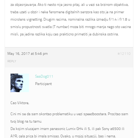
za objasnjavanje. Ako ti nesto nije jasno pitaj, ali u vezi sa brzinom objektiva,
treba uzeti u obzir i neke fenomene digitalnih senzora kao sto je na primer
microlens vignetting. Drugim recima, nominalna razlika izmedju f/1.4 i f/1.8 u
smislu propustnosti svetla (T number) moze biti mnogo manja nego sto vecina
misli, pa jedina razlika koju ces prakticno primetiti je dubinska ostrina.
May 16, 2017 at 5:46 pm
#12110
REPLY
SeaDog011
Participant
Cao Viktore,
Cini mi se da sam skontao problematiku u vezi speedboostera. Procitao sam
tvoj blog na tu temu.
Da kojim slucajem imam panasonic Lumix GH4 ili 5, ili pak Sony a6500 ili
A7R, cela prica bi imala smisao. Ovako, u mojoj situaciji, bas i nema.