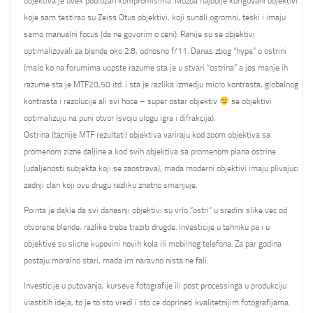
objektiva je uvek podlozan kompromisima. Mozda najbolje korigovani objektivi
koje sam testirao su Zeiss Otus objektivi, koji sunali ogromni, teski i imaju
samo manualni focus (da ne govorim o ceni). Ranije su se objektivi
optimalizovali za blende oko 2.8, odnosno f/11. Danas zbog “hypa” o ostrini
(malo ko na forumima uopste razume sta je u stvari “ostrina” a jos manje ih
razume sta je MTF20,50 itd. i sta je razlika izmedju micro kontrasta, globalnog
kontrasta i rezolucije ali svi hoce – super ostar objektiv
se objektivi
optimalizuju na puni otvor (svoju ulogu igra i difrakcija).
Ostrina (tacnije MTF rezultati) objektiva variraju kod zoom objektiva sa
promenom zizne daljine a kod svih objektiva sa promenom plana ostrine
(udaljenosti subjekta koji se zaostrava), mada moderni objektivi imaju plivajuci
zadnji clan koji ovu drugu razliku znatno smanjuje.
Pointa je dakle da svi danasnji objektivi su vrlo “ostri” u sredini slike vec od
otvorene blende, razlike treba traziti drugde. Investicije u tehniku pa i u
objektive su slicne kupovini novih kola ili mobilnog telefona. Za par godina
postaju moralno stari, mada im naravno nista ne fali.
Investicije u putovanja, kurseve fotografije ili post processinga u produkciju
vlastitih ideja, to je to sto vredi i sto ce doprineti kvalitetnijim fotografijama.