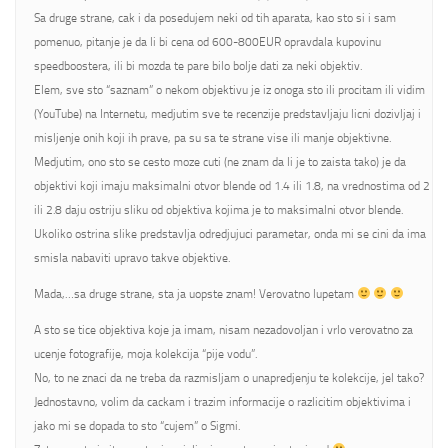
Sa druge strane, cak i da posedujem neki od tih aparata, kao sto si i sam
pomenuo, pitanje je da li bi cena od 600-800EUR opravdala kupovinu
speedboostera, ili bi mozda te pare bilo bolje dati za neki objektiv.
Elem, sve sto “saznam” o nekom objektivu je iz onoga sto ili procitam ili vidim
(YouTube) na Internetu, medjutim sve te recenzije predstavljaju licni dozivljaj i
misljenje onih koji ih prave, pa su sa te strane vise ili manje objektivne.
Medjutim, ono sto se cesto moze cuti (ne znam da li je to zaista tako) je da
objektivi koji imaju maksimalni otvor blende od 1.4 ili 1.8, na vrednostima od 2
ili 2.8 daju ostriju sliku od objektiva kojima je to maksimalni otvor blende.
Ukoliko ostrina slike predstavlja odredjujuci parametar, onda mi se cini da ima
smisla nabaviti upravo takve objektive.
Mada,…sa druge strane, sta ja uopste znam! Verovatno lupetam
A sto se tice objektiva koje ja imam, nisam nezadovoljan i vrlo verovatno za
ucenje fotografije, moja kolekcija “pije vodu”.
No, to ne znaci da ne treba da razmisljam o unapredjenju te kolekcije, jel tako?
Jednostavno, volim da cackam i trazim informacije o razlicitim objektivima i
jako mi se dopada to sto “cujem” o Sigmi.