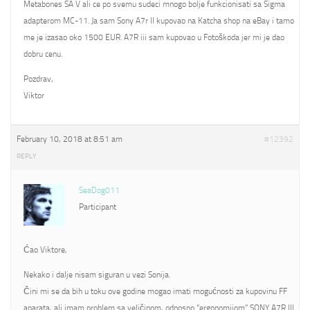
Metabones SA V ali ce po svemu sudeci mnogo bolje funkcionisati sa Sigma
adapterom MC-11. Ja sam Sony A7r II kupovao na Katcha shop na eBay i tamo
me je izasao oko 1500 EUR. A7R iii sam kupovao u Fotoškoda jer mi je dao
dobru cenu.
Pozdrav,
Viktor
February 10, 2018 at 8:51 am
#12392
REPLY
SeaDog011
Participant
Ćao Viktore,
Nekako i dalje nisam siguran u vezi Sonija.
Čini mi se da bih u toku ove godine mogao imati mogućnosti za kupovinu FF
aparata, ali imam problem sa veličinom, odnosno “ergonomijom” SONY A7R III