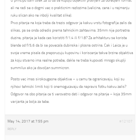
U principu sam uvek za to da se kupuju objektivi pravljeni za odredjeni format
ali ne radi se o dogmi vec o prakticnim razlozima (velicina, cena i u najmanju
ruku slican ako ne inbolji kvalitet slike).
Prvo pitanje na koje treba da trazis odgovor je kakvu vrstu fotografije zelis da
slikas, pa se onda odredis prema tehnickim zahtevima. 35mm nije portretna
duzina, pitanje je kada ces koristiti f/1.4 ili f/1.8? Za arhitekturu se koriste
blende od f/5,6 da bi se povecala dubinska i plosna ostrina. Cak i Leica je u
svoje vreme pisala da preporucuju kupovinu i koriscenje takve brzine objektiva
za koju stvarno ima realne potrebe, dakle ne treba kupovati mnogo skuplji
summilux ako je dovoljan summicron.
Posto vec imas sirokougaone objektive – u cemu te ogranicavaju, koji su
njihovi tehnicki limiti koji ti onemogucavaju da napravis fotku kakvu zelis?
Odgovor na obo pitanje ce ti verovatno dati i odgovor na pitanje – koja 35mm
varijanta je bolja za tebe.
May 14, 2017 at 7:55 pm
#12107
REPLY