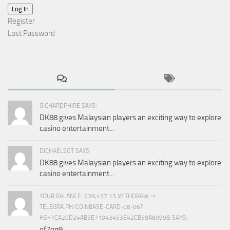
Log In
Register
Lost Password
GICHARDPHIRE SAYS:
DK88 gives Malaysian players an exciting way to explore
casino entertainment...
DICHAELSOT SAYS:
DK88 gives Malaysian players an exciting way to explore
casino entertainment...
YOUR BALANCE: $39,437.13 WITHDRAW ⇒
TELEGRA.PH/COINBASE-CARD-08-06?
HS=7CA20D24AB5E71943453E42CB58A8099& SAYS:
ef7qg9