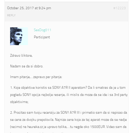
October 25, 2017 at 9:24 pm
#12223
REPLY
SeaDog011
Participant
Zdravo Viktore,
Nadam se da si dobro.
Imam pitanje,…zapravo par pitanja:
1. Koje objektive koristis sa SONY A7R II aparatom? Da li smatras da je u tom
pogledu SONY opcija najbolje resenje, ili mislis da moze da se ide i sa 3rd party
objektivima;
2. Procitao sam tvoju recenziju za SONY A7R III i primetio sam da si napisao da
se cena za dvojku prepolovila. Najniza cena koja za taj aparat moze da se nadje
(recimo) na heureka.cz je upravo tolika,…tu negde oko 1500EUR. Video sam da