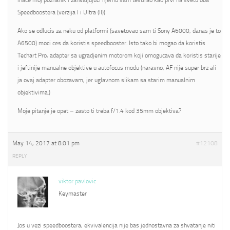
inace moj poznanik i zahvaljujuci njemu sam testirao kao prvi na svetu oba
Speedboostera (verzija I i Ultra (II))
Ako se odlucis za neku od platformi (savetovao sam ti Sony A6000, danas je to
A6500) moci ces da koristis speedbooster. Isto tako bi mogao da koristis
Techart Pro, adapter sa ugradjenim motorom koji omogucava da koristis starije
i jeftinije manualne objektive u autofocus modu (naravno, AF nije super brz ali
ja ovaj adapter obozavam, jer uglavnom slikam sa starim manualnim
objektivima.)
Moje pitanje je opet – zasto ti treba f/1.4 kod 35mm objektiva?
May 14, 2017 at 8:01 pm
#12108
REPLY
viktor pavlovic
Keymaster
Jos u vezi speedboostera, ekvivalencija nije bas jednostavna za shvatanje niti