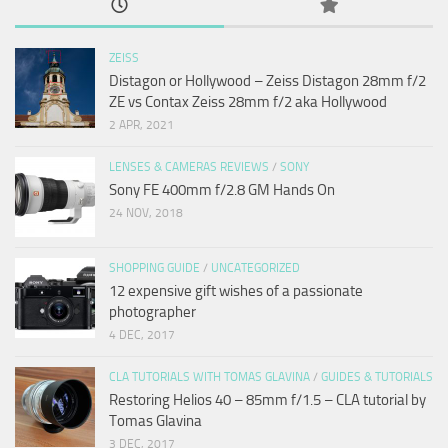
ZEISS
Distagon or Hollywood – Zeiss Distagon 28mm f/2
ZE vs Contax Zeiss 28mm f/2 aka Hollywood
2 APR, 2021
LENSES & CAMERAS REVIEWS
/
SONY
Sony FE 400mm f/2.8 GM Hands On
24 NOV, 2018
SHOPPING GUIDE
/
UNCATEGORIZED
12 expensive gift wishes of a passionate
photographer
4 DEC, 2017
CLA TUTORIALS WITH TOMAS GLAVINA
/
GUIDES & TUTORIALS
Restoring Helios 40 – 85mm f/1.5 – CLA tutorial by
Tomas Glavina
3 DEC, 2017