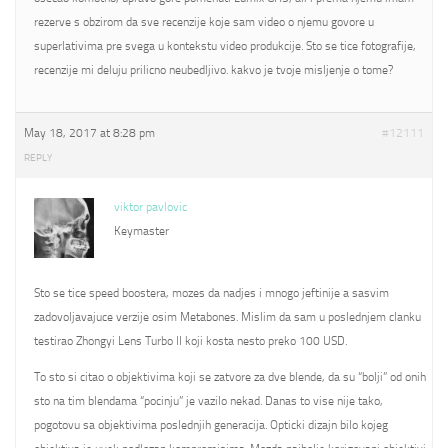
rezerve s obzirom da sve recenzije koje sam video o njemu govore u
superlativima pre svega u kontekstu video produkcije. Sto se tice fotografije,
recenzije mi deluju prilicno neubedljivo. kakvo je tvoje misljenje o tome?
May 18, 2017 at 8:28 pm
#12111
REPLY
viktor pavlovic
Keymaster
Sto se tice speed boostera, mozes da nadjes i mnogo jeftinije a sasvim
zadovoljavajuce verzije osim Metabones. Mislim da sam u poslednjem clanku
testirao Zhongyi Lens Turbo II koji kosta nesto preko 100 USD.
To sto si citao o objektivima koji se zatvore za dve blende, da su “bolji” od onih
sto na tim blendama “pocinju” je vazilo nekad. Danas to vise nije tako,
pogotovu sa objektivima poslednjih generacija. Opticki dizajn bilo kojeg