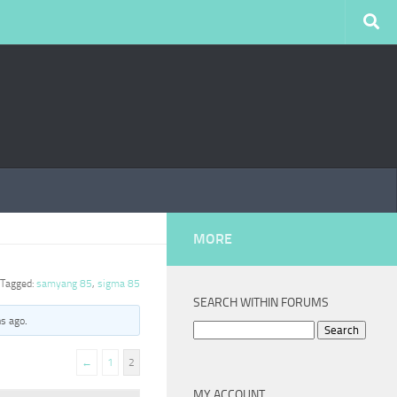
MORE
Tagged:
samyang 85
,
sigma 85
SEARCH WITHIN FORUMS
hs ago
.
Search
for:
←
1
2
MY ACCOUNT