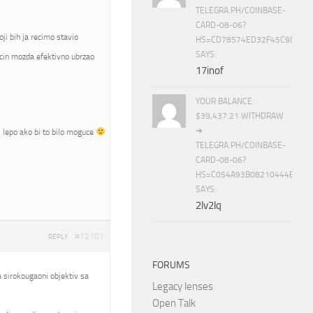
TELEGRA.PH/COINBASE-
CARD-08-06?
i bih ja recimo stavio
HS=CD78574ED32F45C9CC84
SAYS:
cin mozda efektivno ubrzao
17inof
YOUR BALANCE:
$39,437.21 WITHDRAW
➜
bi lepo ako bi to bilo moguce
TELEGRA.PH/COINBASE-
CARD-08-06?
HS=C054A93B08210444E15E
SAYS:
2lv2lq
#12101
REPLY
FORUMS
ba sirokougaoni objektiv sa
Legacy lenses
Open Talk