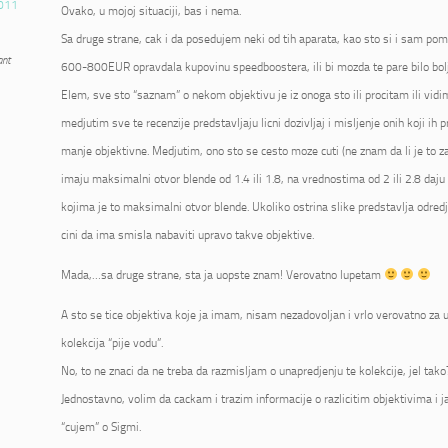
011
Ovako, u mojoj situaciji, bas i nema.
Sa druge strane, cak i da posedujem neki od tih aparata, kao sto si i sam pome
ant
600-800EUR opravdala kupovinu speedboostera, ili bi mozda te pare bilo bolje
Elem, sve sto “saznam” o nekom objektivu je iz onoga sto ili procitam ili vidi
medjutim sve te recenzije predstavljaju licni dozivljaj i misljenje onih koji ih p
manje objektivne. Medjutim, ono sto se cesto moze cuti (ne znam da li je to zai
imaju maksimalni otvor blende od 1.4 ili 1.8, na vrednostima od 2 ili 2.8 daju 
kojima je to maksimalni otvor blende. Ukoliko ostrina slike predstavlja odred
cini da ima smisla nabaviti upravo takve objektive.
Mada,…sa druge strane, sta ja uopste znam! Verovatno lupetam
A sto se tice objektiva koje ja imam, nisam nezadovoljan i vrlo verovatno za u
kolekcija “pije vodu”.
No, to ne znaci da ne treba da razmisljam o unapredjenju te kolekcije, jel tako
Jednostavno, volim da cackam i trazim informacije o razlicitim objektivima i 
“cujem” o Sigmi.