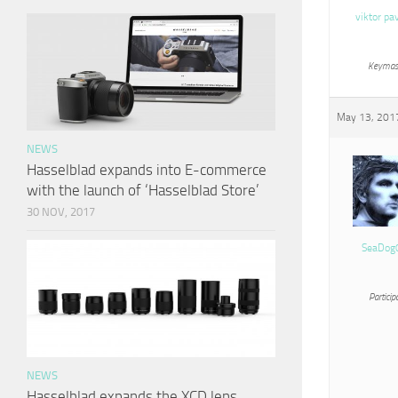
viktor pa
Keymas
May 13, 2017
NEWS
Hasselblad expands into E-commerce
with the launch of ‘Hasselblad Store’
30 NOV, 2017
SeaDog
Particip
NEWS
Hasselblad expands the XCD lens