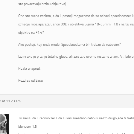
sto povecavaju brzinu objektiva).
Ono sto mene zanima je da li postoji mogucnost da se nabavi speedbooster koj
izmedju mog aparata Canon 80D i objektiva Sigma 18-35mm F1.8 i na taj na
objektiv na F1.4?
Ako postoji, koji onda model Speedboodter-a bih trebao da nabavim?
Izvini ako je pitanje totalno glupo, ali zaista o ovome nista ne znam. Ali, bilo 
Hvala unapred.
Pozdrav od Sase
 at 11:23 am
To zavisi da li recimo zelis da slikas zvezdano nebo ili nesto drugo gde ti tre
blendom 1.8