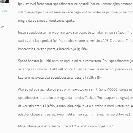
Ipak, za tvoj fotoaparat speedbooster ne postoji (bar ne komerciajlno dostupan
vlovic
odstojanje objektiva od senzora vece nego kod mirrorlessa pa izmedju ne mo
mogla da se smesti korekciona optika.
ter
Inace speedbooster funkcionise tako sto poput baterijske lampe sa “zoom” fu
suzi svetlo koje prolazi full frame objektivom na velicinu APS-C senzora. Tim
koncentrise, svetlo postaje intenzivnije (gušće).
Speed booster je u biti obrnuta optika od tele convertera. Prvi speedbooster 
saradnji sa Conurus i Caldwell optics. Brian Caldwell je inace moj poznanik i 
kao prvi na svetu oba Speedboostera (verzija I i Ultra (II))
Ako se odlucis za neku od platformi (savetovao sam ti Sony A6000, danas je 
speedbooster. Isto tako bi mogao da koristis Techart Pro, adapter sa ugrad
da koristis starije i jeftinije manualne objektive u autofocus modu (naravno, AF
adapter obozavam, jer uglavnom slikam sa starim manualnim objektivima.)
Moje pitanje je opet – zasto ti treba f/1.4 kod 35mm objektiva?