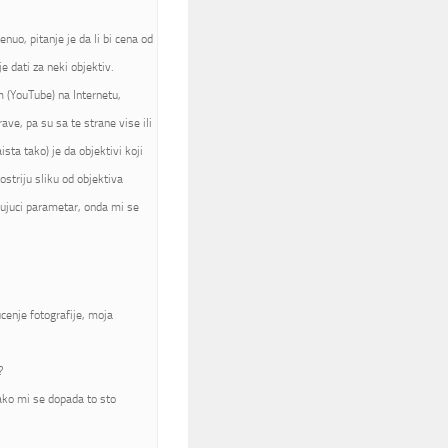
nuo, pitanje je da li bi cena od
 dati za neki objektiv.
m (YouTube) na Internetu,
rave, pa su sa te strane vise ili
sta tako) je da objektivi koji
ostriju sliku od objektiva
jujuci parametar, onda mi se
cenje fotografije, moja
?
jako mi se dopada to sto