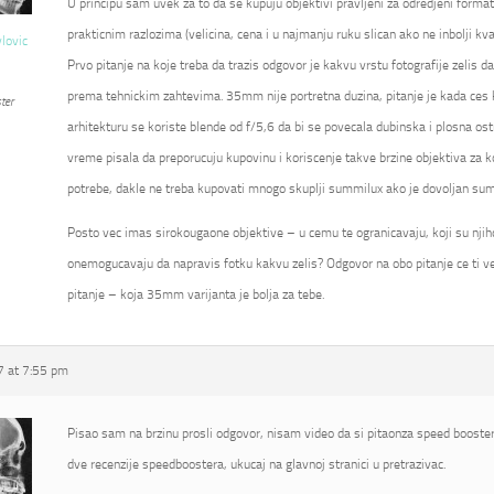
U principu sam uvek za to da se kupuju objektivi pravljeni za odredjeni format
prakticnim razlozima (velicina, cena i u najmanju ruku slican ako ne inbolji kval
vlovic
Prvo pitanje na koje treba da trazis odgovor je kakvu vrstu fotografije zelis d
prema tehnickim zahtevima. 35mm nije portretna duzina, pitanje je kada ces kor
ter
arhitekturu se koriste blende od f/5,6 da bi se povecala dubinska i plosna ostr
vreme pisala da preporucuju kupovinu i koriscenje takve brzine objektiva za k
potrebe, dakle ne treba kupovati mnogo skuplji summilux ako je dovoljan su
Posto vec imas sirokougaone objektive – u cemu te ogranicavaju, koji su njihovi
onemogucavaju da napravis fotku kakvu zelis? Odgovor na obo pitanje ce ti ve
pitanje – koja 35mm varijanta je bolja za tebe.
 at 7:55 pm
Pisao sam na brzinu prosli odgovor, nisam video da si pitaonza speed booster
dve recenzije speedboostera, ukucaj na glavnoj stranici u pretrazivac.