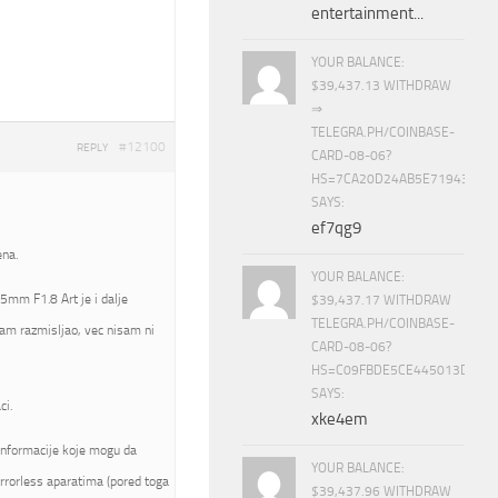
entertainment...
YOUR BALANCE:
$39,437.13 WITHDRAW
⇒
TELEGRA.PH/COINBASE-
#12100
REPLY
CARD-08-06?
HS=7CA20D24AB5E71943453
SAYS:
ef7qg9
ena.
YOUR BALANCE:
5mm F1.8 Art je i dalje
$39,437.17 WITHDRAW
TELEGRA.PH/COINBASE-
am razmisljao, vec nisam ni
CARD-08-06?
HS=C09FBDE5CE445013D70A
SAYS:
ci.
xke4em
informacije koje mogu da
YOUR BALANCE:
rrorless aparatima (pored toga
$39,437.96 WITHDRAW