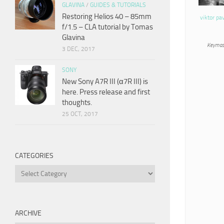
GLAVINA
/
GUIDES & TUTORIALS
Restoring Helios 40 – 85mm
viktor pa
f/1.5 – CLA tutorial by Tomas
Glavina
Keymas
3 DEC, 2017
SONY
New Sony A7R III (α7R III) is
here. Press release and first
thoughts.
25 OCT, 2017
CATEGORIES
Categories
ARCHIVE