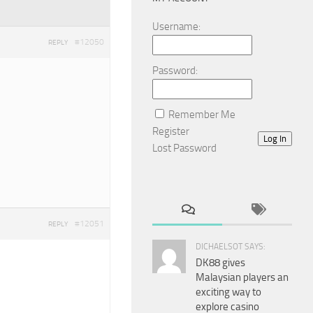
Username:
#12050
REPLY
Password:
Remember Me
Register
Log In
Lost Password
#12051
REPLY
DICHAELSOT SAYS:
DK88 gives
Malaysian players an
exciting way to
explore casino