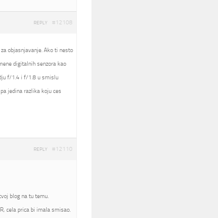
#12108
REPLY
 za objasnjavanje. Ako ti nesto
nomene digitalnih senzora kao
ju f/1.4 i f/1.8 u smislu
pa jedina razlika koju ces
#12110
REPLY
voj blog na tu temu.
, cela prica bi imala smisao.