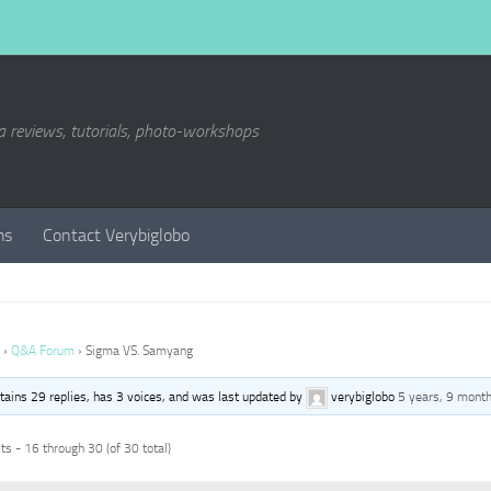
a reviews, tutorials, photo-workshops
ms
Contact Verybiglobo
›
Q&A Forum
›
Sigma VS. Samyang
ntains 29 replies, has 3 voices, and was last updated by
verybiglobo
5 years, 9 mont
s - 16 through 30 (of 30 total)