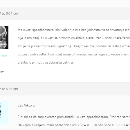
 at 8:01 pm
Jos u vezi speedboostera, ekvivalencija nije bas jednostavna za shvatanje niti
nije jasno pitaj, ali u vezi sa brzinom objektiva, treba uzeti u obzir i neke fe
sto je na primer microlens vignetting. Drugim recima, nominalna razlika izmed
propustnosti svetla (T number) moze biti mnogo manja nego sto vecina misli, 
vlovic
prakticno primetiti je dubinska ostrina.
ter
 at 5:46 pm
Cao Viktore,
Cini mi se da sam skontao problematiku u vezi speedboostera. Procitao sam t
Da kojim slucajem imam panasonic Lumix GH4 ili 5, ili pak Sony a6500 ili A7R