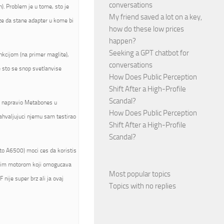
conversations
). Problem je u tome, sto je
My friend saved a lot on a key,
ze da stane adapter u kome bi
how do these low prices
happen?
Seeking a GPT chatbot for
nkcijom (na primer maglite),
conversations
e sto se snop svetlanvise
How Does Public Perception
Shift After a High-Profile
Scandal?
je napravio Metabones u
How Does Public Perception
zahvaljujuci njemu sam testirao
Shift After a High-Profile
Scandal?
to A6500) moci ces da koristis
jenim motorom koji omogucava
Most popular topics
 nije super brz ali ja ovaj
Topics with no replies