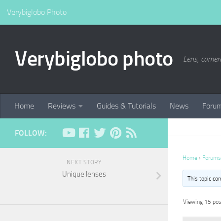
Verybiglobo Photo
Verybiglobo photo
Lens, camer
Home
Reviews
Guides & Tutorials
News
Foru
FOLLOW:
Home
›
Forums
NEXT STORY
Unique lenses
This topic co
Viewing 15 post