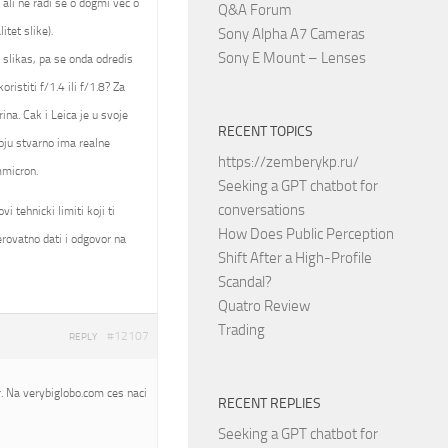
 ali ne radi se o dogmi vec o
Q&A Forum
itet slike).
Sony Alpha A7 Cameras
Sony E Mount – Lenses
a slikas, pa se onda odredis
istiti f/1.4 ili f/1.8? Za
ina. Cak i Leica je u svoje
RECENT TOPICS
oju stvarno ima realne
https://zemberykp.ru/
mmicron.
Seeking a GPT chatbot for
conversations
 tehnicki limiti koji ti
How Does Public Perception
rovatno dati i odgovor na
Shift After a High-Profile
Scandal?
Quatro Review
Trading
#12107
REPLY
. Na verybiglobo.com ces naci
RECENT REPLIES
Seeking a GPT chatbot for