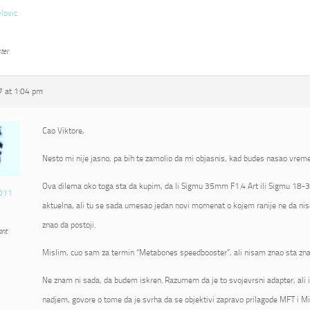
vlovic
ter
 at 1:04 pm
Cao Viktore,
Nesto mi nije jasno, pa bih te zamolio da mi objasnis, kad budes nasao vrem
Ova dilema oko toga sta da kupim, da li Sigmu 35mm F1.4 Art ili Sigmu 18-3
011
aktuelna, ali tu se sada umesao jedan novi momenat o kojem ranije ne da nis
znao da postoji.
ant
Mislim, cuo sam za termin “Metabones speedbooster”, ali nisam znao sta zna
Ne znam ni sada, da budem iskren. Razumem da je to svojevrsni adapter, ali 
nadjem, govore o tome da je svrha da se objektivi zapravo prilagode MFT i Mi