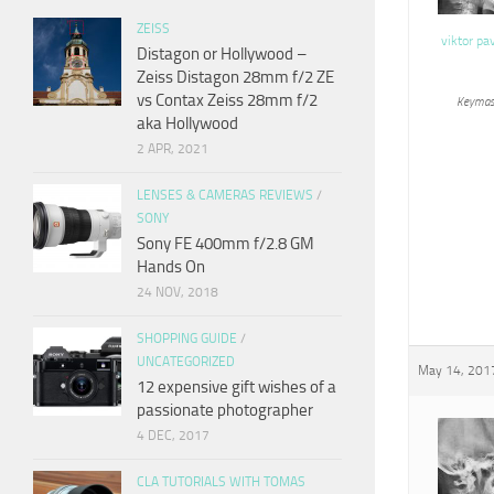
ZEISS
viktor pa
Distagon or Hollywood –
Zeiss Distagon 28mm f/2 ZE
vs Contax Zeiss 28mm f/2
Keymas
aka Hollywood
2 APR, 2021
LENSES & CAMERAS REVIEWS
/
SONY
Sony FE 400mm f/2.8 GM
Hands On
24 NOV, 2018
SHOPPING GUIDE
/
UNCATEGORIZED
May 14, 2017
12 expensive gift wishes of a
passionate photographer
4 DEC, 2017
CLA TUTORIALS WITH TOMAS