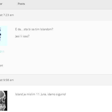
or
Posts
at 7:23 am
E da,…sta bi sa tim Islandom?
Jesi li isao?
011
ant
at 9:58 am
Island je mislim 11. Juna, idemo sigurno!